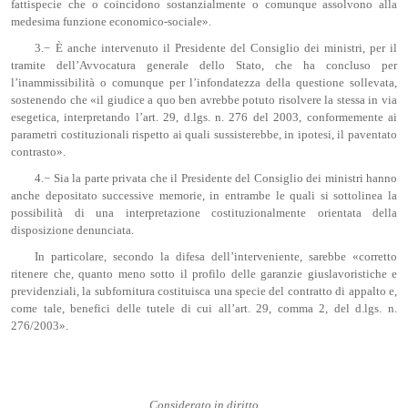
fattispecie che o coincidono sostanzialmente o comunque assolvono alla
medesima funzione economico-sociale».
3.− È anche intervenuto il Presidente del Consiglio dei ministri, per il
tramite dell’Avvocatura generale dello Stato, che ha concluso per
l’inammissibilità o comunque per l’infondatezza della questione sollevata,
sostenendo che «il giudice a quo ben avrebbe potuto risolvere la stessa in via
esegetica, interpretando l’art. 29, d.lgs. n. 276 del 2003, conformemente ai
parametri costituzionali rispetto ai quali sussisterebbe, in ipotesi, il paventato
contrasto».
4.− Sia la parte privata che il Presidente del Consiglio dei ministri hanno
anche depositato successive memorie, in entrambe le quali si sottolinea la
possibilità di una interpretazione costituzionalmente orientata della
disposizione denunciata.
In particolare, secondo la difesa dell’interveniente, sarebbe «corretto
ritenere che, quanto meno sotto il profilo delle garanzie giuslavoristiche e
previdenziali, la subfornitura costituisca una specie del contratto di appalto e,
come tale, benefici delle tutele di cui all’art. 29, comma 2, del d.lgs. n.
276/2003».
Considerato in diritto