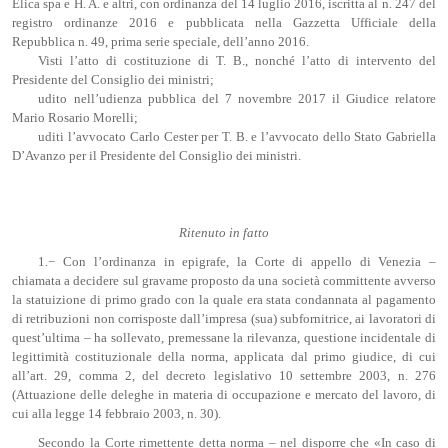
Elica spa e H. A. e altri, con ordinanza del 14 luglio 2016, iscritta al n. 247 del
registro ordinanze 2016 e pubblicata nella Gazzetta Ufficiale della
Repubblica n. 49, prima serie speciale, dell’anno 2016.
Visti l’atto di costituzione di T. B., nonché l’atto di intervento del
Presidente del Consiglio dei ministri;
udito nell’udienza pubblica del 7 novembre 2017 il Giudice relatore
Mario Rosario Morelli;
uditi l’avvocato Carlo Cester per T. B. e l’avvocato dello Stato Gabriella
D’Avanzo per il Presidente del Consiglio dei ministri.
Ritenuto in fatto
1.− Con l’ordinanza in epigrafe, la Corte di appello di Venezia –
chiamata a decidere sul gravame proposto da una società committente avverso
la statuizione di primo grado con la quale era stata condannata al pagamento
di retribuzioni non corrisposte dall’impresa (sua) subfornitrice, ai lavoratori di
quest’ultima – ha sollevato, premessane la rilevanza, questione incidentale di
legittimità costituzionale della norma, applicata dal primo giudice, di cui
all’art. 29, comma 2, del decreto legislativo 10 settembre 2003, n. 276
(Attuazione delle deleghe in materia di occupazione e mercato del lavoro, di
cui alla legge 14 febbraio 2003, n. 30).
Secondo la Corte rimettente detta norma – nel disporre che «In caso di