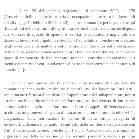
1.– L’art. 29 del decreto legislativo 10 settembre 2003, n. 276
(Attuazione delle deleghe in materia di occupazione e mercato del lavoro, di
cui alla legge 14 febbraio 2003, n. 30), nel suo comma 2 e per la parte che qui
rileva ai fini dello scrutinio di legittimità costituzionale, testualmente dispone
che «In caso di appalto di opere o di servizi, il committente imprenditore o
datore di lavoro è obbligato in solido con l’appaltatore, nonché con ciascuno
degli eventuali subappaltatori entro il limite di due anni dalla cessazione
dell’appalto, a corrispondere ai lavoratori i trattamenti retributivi, comprese le
quote di trattamento di fine rapporto, nonché i contributi previdenziali e i
premi assicurativi dovuti in relazione al periodo di esecuzione del contratto di
appalto […]».
2.– Sul presupposto che la garanzia della responsabilità solidale del
committente per i crediti retributivi e contributivi dei lavoratori “indiretti”,
testualmente riferita ai dipendenti dell’appaltatore e del subappaltatore, non si
estenda anche ai dipendenti del subfornitore, per la diversità di fattispecie
contrattuale tra appalto e subfornitura, la Corte di appello di Venezia ravvisa
in ciò una irragionevole disparità di trattamento ed un vulnus alla effettività e
adeguatezza della retribuzione in danno di detta ultima categoria di
lavoratori. E denuncia, pertanto, il contrasto della su riferita disposizione con
l’art. 3 della Costituzione, nonché con l’art. 36 Cost., evocando, a supporto
argomentativo della violazione di tale secondo parametro, anche i principi