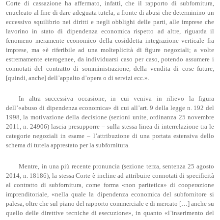
Corte di cassazione ha affermato, infatti, che il rapporto di subfornitura,
enucleato al fine di dare adeguata tutela, a fronte di abusi che determinino un
eccessivo squilibrio nei diritti e negli obblighi delle parti, alle imprese che
lavorino in stato di dipendenza economica rispetto ad altre, riguarda il
fenomeno meramente economico della cosiddetta integrazione verticale fra
imprese, ma «è riferibile ad una molteplicità di figure negoziali; a volte
estremamente eterogenee, da individuarsi caso per caso, potendo assumere i
connotati del contratto di somministrazione, della vendita di cose future,
[quindi, anche] dell’appalto d’opera o di servizi ecc.».
In altra successiva occasione, in cui veniva in rilievo la figura
dell’«abuso di dipendenza economica» di cui all’art. 9 della legge n. 192 del
1998, la motivazione della decisione (sezioni unite, ordinanza 25 novembre
2011, n. 24906) lascia presupporre – sulla stessa linea di interrelazione tra le
categorie negoziali in esame – l’attribuzione di una portata estensiva dello
schema di tutela apprestato per la subfornitura.
Mentre, in una più recente pronuncia (sezione terza, sentenza 25 agosto
2014, n. 18186), la stessa Corte è incline ad attribuire connotati di specificità
al contratto di subfornitura, come forma «non paritetica» di cooperazione
imprenditoriale, «nella quale la dipendenza economica del subfornitore si
palesa, oltre che sul piano del rapporto commerciale e di mercato […] anche su
quello delle direttive tecniche di esecuzione», in quanto «l’inserimento del