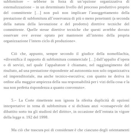
subfornitore – sebbene in forza di un’opzione organizzativa di
esternalizzazione – in un determinato livello del processo produttivo proprio
del committente […] non può non implicare l’assoggettamento della
prestazione di subfornitura all’osservanza di più o meno penetranti (a seconda
della natura della lavorazione e del prodotto) direttive tecniche del
committente. Quelle stesse direttive tecniche che questi avrebbe dovuto
osservare ove avesse optato per mantenere all’interno della propria
organizzazione l’intero ciclo di produzione».
Ciò che, appunto, sempre secondo il giudice della nomofilachia,
«diversifica il rapporto di subfornitura commerciale […] dall’appalto d’opera
o di servizi, nel quale l’appaltatore è chiamato, nel raggiungimento del
risultato, ad una prestazione rispondente ad autonomia non solo organizzativa
ed imprenditoriale, ma anche tecnico-esecutiva; con quanto ne deriva in
ordine alla maggior ampiezza della sua responsabilità per i vizi della cosa e la
sua non perfetta rispondenza a quanto convenuto».
5.– La Corte rimettente non ignora la riferita duplicità di opzioni
interpretative in tema di subfornitura e si dichiara anzi «consapevole del
dibattito sorto tra gli studiosi del diritto», in occasione dell’entrata in vigore
della legge n. 192 del 1998.
Ma ciò che trascura poi di considerare è che ciascuno degli orientamenti