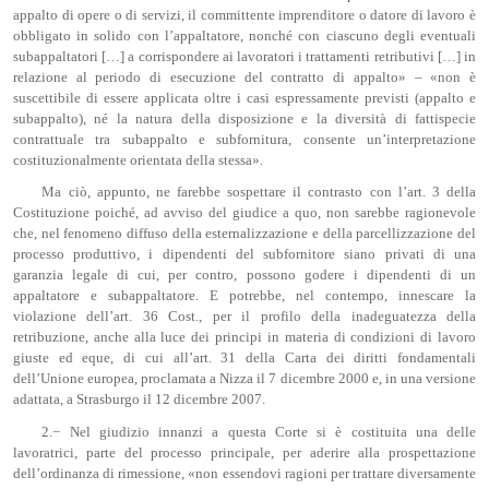
appalto di opere o di servizi, il committente imprenditore o datore di lavoro è
obbligato in solido con l’appaltatore, nonché con ciascuno degli eventuali
subappaltatori […] a corrispondere ai lavoratori i trattamenti retributivi […] in
relazione al periodo di esecuzione del contratto di appalto» – «non è
suscettibile di essere applicata oltre i casi espressamente previsti (appalto e
subappalto), né la natura della disposizione e la diversità di fattispecie
contrattuale tra subappalto e subfornitura, consente un’interpretazione
costituzionalmente orientata della stessa».
Ma ciò, appunto, ne farebbe sospettare il contrasto con l’art. 3 della
Costituzione poiché, ad avviso del giudice a quo, non sarebbe ragionevole
che, nel fenomeno diffuso della esternalizzazione e della parcellizzazione del
processo produttivo, i dipendenti del subfornitore siano privati di una
garanzia legale di cui, per contro, possono godere i dipendenti di un
appaltatore e subappaltatore. E potrebbe, nel contempo, innescare la
violazione dell’art. 36 Cost., per il profilo della inadeguatezza della
retribuzione, anche alla luce dei principi in materia di condizioni di lavoro
giuste ed eque, di cui all’art. 31 della Carta dei diritti fondamentali
dell’Unione europea, proclamata a Nizza il 7 dicembre 2000 e, in una versione
adattata, a Strasburgo il 12 dicembre 2007.
2.− Nel giudizio innanzi a questa Corte si è costituita una delle
lavoratrici, parte del processo principale, per aderire alla prospettazione
dell’ordinanza di rimessione, «non essendovi ragioni per trattare diversamente