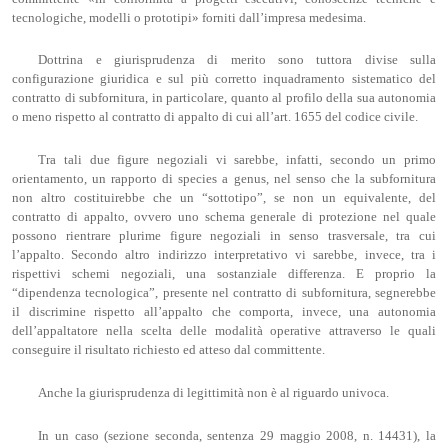
tecnologiche, modelli o prototipi» forniti dall’impresa medesima.
Dottrina e giurisprudenza di merito sono tuttora divise sulla
configurazione giuridica e sul più corretto inquadramento sistematico del
contratto di subfornitura, in particolare, quanto al profilo della sua autonomia
o meno rispetto al contratto di appalto di cui all’art. 1655 del codice civile.
Tra tali due figure negoziali vi sarebbe, infatti, secondo un primo
orientamento, un rapporto di species a genus, nel senso che la subfornitura
non altro costituirebbe che un “sottotipo”, se non un equivalente, del
contratto di appalto, ovvero uno schema generale di protezione nel quale
possono rientrare plurime figure negoziali in senso trasversale, tra cui
l’appalto. Secondo altro indirizzo interpretativo vi sarebbe, invece, tra i
rispettivi schemi negoziali, una sostanziale differenza. E proprio la
“dipendenza tecnologica”, presente nel contratto di subfornitura, segnerebbe
il discrimine rispetto all’appalto che comporta, invece, una autonomia
dell’appaltatore nella scelta delle modalità operative attraverso le quali
conseguire il risultato richiesto ed atteso dal committente.
Anche la giurisprudenza di legittimità non è al riguardo univoca.
In un caso (sezione seconda, sentenza 29 maggio 2008, n. 14431), la