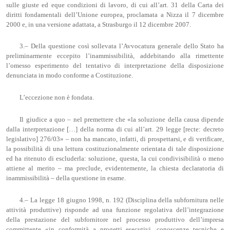
sulle giuste ed eque condizioni di lavoro, di cui all’art. 31 della Carta dei
diritti fondamentali dell’Unione europea, proclamata a Nizza il 7 dicembre
2000 e, in una versione adattata, a Strasburgo il 12 dicembre 2007.
3.– Della questione così sollevata l’Avvocatura generale dello Stato ha
preliminarmente eccepito l’inammissibilità, addebitando alla rimettente
l’omesso esperimento del tentativo di interpretazione della disposizione
denunciata in modo conforme a Costituzione.
L’eccezione non è fondata.
Il giudice a quo – nel premettere che «la soluzione della causa dipende
dalla interpretazione […] della norma di cui all’art. 29 legge [recte: decreto
legislativo] 276/03» – non ha mancato, infatti, di prospettarsi, e di verificare,
la possibilità di una lettura costituzionalmente orientata di tale disposizione
ed ha ritenuto di escluderla: soluzione, questa, la cui condivisibilità o meno
attiene al merito – ma preclude, evidentemente, la chiesta declaratoria di
inammissibilità – della questione in esame.
4.– La legge 18 giugno 1998, n. 192 (Disciplina della subfornitura nelle
attività produttive) risponde ad una funzione regolativa dell’integrazione
della prestazione del subfornitore nel processo produttivo dell’impresa
committente «in conformità a progetti esecutivi, conoscenze tecniche e