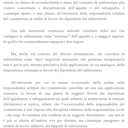
emersi, in chiave di riconducibilità o meno del contratto di subfornitura alla
cornice concettuale e disciplinatoria dell’appalto e del subappalto, è
comunque aperto, e non chiuso, all’estensione della responsabilità solidale
del committente ai crediti di lavoro dei dipendenti del subfornitore.
Una tale estensione costituisce naturale corollario della tesi che
configura la subfornitura come “sottotipo” dell’appalto e, a maggior ragione,
di quella che sostanzialmente equipara i due negozi.
Ma, anche nel contesto del diverso orientamento, che considera la
subfornitura come “tipo” negoziale autonomo, tale premessa interpretativa
non è, per lo più, ritenuta preclusiva della applicazione, in via analogica, della
disposizione censurata in favore dei dipendenti del subfornitore.
All’obiezione per cui la natura eccezionale della norma sulla
responsabilità solidale del committente osterebbe ad una sua applicazione
estensiva in favore di una platea di soggetti diversi dai dipendenti
dell’appaltatore o subappaltatore (ai quali soltanto la norma stessa fa testuale
riferimento) si replica, infatti, che l’eccezionalità della responsabilità del
committente è tale rispetto alla disciplina ordinaria della responsabilità civile
– che esige di correlarsi alla condotta di un soggetto determinato – ma non lo
è più se riferita all’ambito, ove pur distinto, ma comunque omogeneo in
termini di lavoro indiretto, dei rapporti di subfornitura.