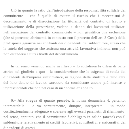
Ciò in quanto la ratio dell’introduzione della responsabilità solidale del
committente – che è quella di evitare il rischio che i meccanismi di
decentramento, e di dissociazione fra titolarità del contratto di lavoro e
utilizzazione della prestazione, vadano a danno dei lavoratori utilizzati
nell’esecuzione del contratto commerciale – non giustifica una esclusione
(che si porrebbe, altrimenti, in contrasto con il precetto dell’art. 3 Cost.) della
predisposta garanzia nei confronti dei dipendenti del subfornitore, atteso che
la tutela del soggetto che assicura una attività lavorativa indiretta non può
non estendersi a tutti i livelli del decentramento.
In tal senso venendo anche in rilievo – lo sottolinea la difesa di parte
attrice nel giudizio a quo – la considerazione che le esigenze di tutela dei
dipendenti dell’impresa subfornitrice, in ragione della strutturale debolezza
del loro datore di lavoro, sarebbero da considerare ancora più intense e
imprescindibili che non nel caso di un “normale” appalto.
6.– Alla stregua di quanto precede, la norma denunciata è, pertanto,
interpretabile – e va correttamente, dunque, interpretata – in modo
costituzionalmente adeguato e coerente agli evocati parametri di riferimento:
nel senso, appunto, che il committente è obbligato in solido (anche) con il
subfornitore relativamente ai crediti lavorativi, contributivi e assicurativi dei
dipendenti di questi.