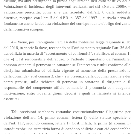
esclude, ma anzi presuppone la previa acquisizione dell’esito positivo della
Valutazione di Incidenza degli interventi realizzati nei siti «Natura 2000», –
valutazione prescritta, come si è già ricordato, dall’art. 6 della suddetta
direttiva, recepito con l’art. 5 del d.P.R. n. 357 del 1997 –, si rivela priva di
fondamento anche la dedotta violazione del corrispondente obbligo derivante
dalla normativa europea.
4.– Viene, poi, impugnato l’art. 14 della medesima legge regionale n. 16
del 2016, in specie là dove, recependo nell’ordinamento regionale l’art. 36 del
t.u. edilizia in materia di “accertamento di conformità”, stabilisce, al comma 1,
che «[…] il responsabile dell’abuso, o l’attuale proprietario dell’immobile,
possono ottenere il permesso in sanatoria se l’intervento risulti conforme alla
disciplina urbanistica ed edilizia vigente al momento della presentazione
della domanda» e, al comma 3, che «[i]n presenza della documentazione e dei
pareri previsti, sulla richiesta di permesso in sanatoria il dirigente o il
responsabile del competente ufficio comunale si pronuncia con adeguata
motivazione, entro novanta giorni decorsi i quali la richiesta si intende
assentita».
Tali previsioni sarebbero entrambe costituzionalmente illegittime per
violazione dell’art. 14, primo comma, lettera f), dello statuto speciale e
dell’art. 117, secondo comma, lettera l), Cost. Infatti, la prima (il comma 1)
introdurrebbe una surrettizia forma di condono edilizio e con ciò eccederebbe