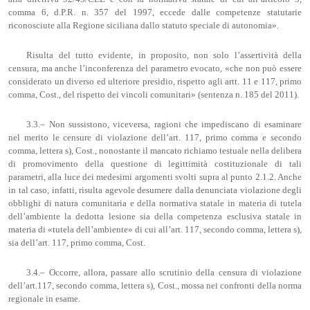
comma 6, d.P.R. n. 357 del 1997, eccede dalle competenze statutarie
riconosciute alla Regione siciliana dallo statuto speciale di autonomia».
Risulta del tutto evidente, in proposito, non solo l’assertività della
censura, ma anche l’inconferenza del parametro evocato, «che non può essere
considerato un diverso ed ulteriore presidio, rispetto agli artt. 11 e 117, primo
comma, Cost., del rispetto dei vincoli comunitari» (sentenza n. 185 del 2011).
3.3.– Non sussistono, viceversa, ragioni che impediscano di esaminare
nel merito le censure di violazione dell’art. 117, primo comma e secondo
comma, lettera s), Cost., nonostante il mancato richiamo testuale nella delibera
di promovimento della questione di legittimità costituzionale di tali
parametri, alla luce dei medesimi argomenti svolti supra al punto 2.1.2. Anche
in tal caso, infatti, risulta agevole desumere dalla denunciata violazione degli
obblighi di natura comunitaria e della normativa statale in materia di tutela
dell’ambiente la dedotta lesione sia della competenza esclusiva statale in
materia di «tutela dell’ambiente» di cui all’art. 117, secondo comma, lettera s),
sia dell’art. 117, primo comma, Cost.
3.4.– Occorre, allora, passare allo scrutinio della censura di violazione
dell’art.117, secondo comma, lettera s), Cost., mossa nei confronti della norma
regionale in esame.