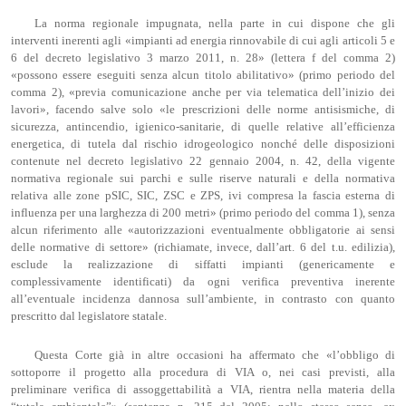
La norma regionale impugnata, nella parte in cui dispone che gli
interventi inerenti agli «impianti ad energia rinnovabile di cui agli articoli 5 e
6 del decreto legislativo 3 marzo 2011, n. 28» (lettera f del comma 2)
«possono essere eseguiti senza alcun titolo abilitativo» (primo periodo del
comma 2), «previa comunicazione anche per via telematica dell’inizio dei
lavori», facendo salve solo «le prescrizioni delle norme antisismiche, di
sicurezza, antincendio, igienico-sanitarie, di quelle relative all’efficienza
energetica, di tutela dal rischio idrogeologico nonché delle disposizioni
contenute nel decreto legislativo 22 gennaio 2004, n. 42, della vigente
normativa regionale sui parchi e sulle riserve naturali e della normativa
relativa alle zone pSIC, SIC, ZSC e ZPS, ivi compresa la fascia esterna di
influenza per una larghezza di 200 metri» (primo periodo del comma 1), senza
alcun riferimento alle «autorizzazioni eventualmente obbligatorie ai sensi
delle normative di settore» (richiamate, invece, dall’art. 6 del t.u. edilizia),
esclude la realizzazione di siffatti impianti (genericamente e
complessivamente identificati) da ogni verifica preventiva inerente
all’eventuale incidenza dannosa sull’ambiente, in contrasto con quanto
prescritto dal legislatore statale.
Questa Corte già in altre occasioni ha affermato che «l’obbligo di
sottoporre il progetto alla procedura di VIA o, nei casi previsti, alla
preliminare verifica di assoggettabilità a VIA, rientra nella materia della