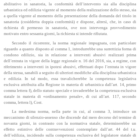
abilitativo in sanatoria, la conformità dell’intervento sia alla disciplina
urbanistica ed edilizia vigente al momento della realizzazione dello stesso, sia
a quella vigente al momento della presentazione della domanda del titolo in
sanatoria (cosiddetta doppia conformità) e dispone, altresì, che, in caso di
richiesta di permesso in sanatoria, ove non intervenga provvedimento
motivato entro sessanta giorni, la richiesta si intende rifiutata.
Secondo il ricorrente, la norma regionale impugnata, con particolare
riguardo a quanto disposto al comma 1, introdurrebbe una surrettizia forma di
condono edilizio, sia in relazione a interventi abusivi realizzati prima
dell’entrata in vigore della legge regionale n. 16 del 2016, sia, a regime, con
riferimento a interventi in ipotesi abusivi, effettuati dopo l’entrata in vigore
della stessa, sanabili a seguito di ulteriori modifiche alla disciplina urbanistica
e edilizia. In tal modo, essa travalicherebbe la competenza legislativa
esclusiva attribuita alla Regione in materia di urbanistica dall’art. 14, primo
comma lettera f), dello statuto speciale e invaderebbe la competenza esclusiva
statale in materia di «ordinamento penale», di cui all’art. 117, secondo
comma, lettera l), Cost.
La medesima norma, nella parte in cui, al comma 3, introduce un
meccanismo di silenzio-assenso che discende dal mero decorso del termine di
novanta giorni, in contrasto con la normativa statale, determinerebbe un
effetto estintivo delle contravvenzioni contemplate dall’art. 44 del t.u.
dell’edilizia, incidendo sulla competenza esclusiva del legislatore statale di