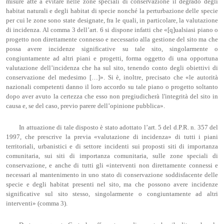
misure atte a evitare nelle zone speciali di conservazione il degrado degli
habitat naturali e degli habitat di specie nonché la perturbazione delle specie
per cui le zone sono state designate, fra le quali, in particolare, la valutazione
di incidenza. Al comma 3 dell’art. 6 si dispone infatti che «[q]ualsiasi piano o
progetto non direttamente connesso e necessario alla gestione del sito ma che
possa avere incidenze significative su tale sito, singolarmente o
congiuntamente ad altri piani e progetti, forma oggetto di una opportuna
valutazione dell’incidenza che ha sul sito, tenendo conto degli obiettivi di
conservazione del medesimo […]». Si è, inoltre, precisato che «le autorità
nazionali competenti danno il loro accordo su tale piano o progetto soltanto
dopo aver avuto la certezza che esso non pregiudicherà l'integrità del sito in
causa e, se del caso, previo parere dell’opinione pubblica».
In attuazione di tale disposto è stato adottato l’art. 5 del d.P.R. n. 357 del
1997, che prescrive la previa «valutazione di incidenza» di tutti i piani
territoriali, urbanistici e di settore incidenti sui proposti siti di importanza
comunitaria, sui siti di importanza comunitaria, sulle zone speciali di
conservazione, e anche di tutti gli «interventi non direttamente connessi e
necessari al mantenimento in uno stato di conservazione soddisfacente delle
specie e degli habitat presenti nel sito, ma che possono avere incidenze
significative sul sito stesso, singolarmente o congiuntamente ad altri
interventi» (comma 3).