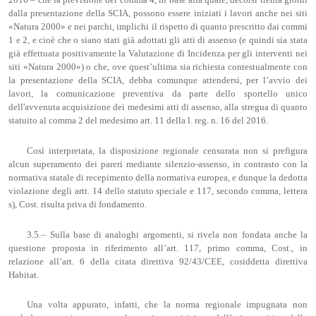
2016 – che la previsione del comma 4, in base alla quale, decorsi trenta giorni
dalla presentazione della SCIA, possono essere iniziati i lavori anche nei siti
«Natura 2000» e nei parchi, implichi il rispetto di quanto prescritto dai commi
1 e 2, e cioè che o siano stati già adottati gli atti di assenso (e quindi sia stata
già effettuata positivamente la Valutazione di Incidenza per gli interventi nei
siti «Natura 2000») o che, ove quest’ultima sia richiesta contestualmente con
la presentazione della SCIA, debba comunque attendersi, per l’avvio dei
lavori, la comunicazione preventiva da parte dello sportello unico
dell'avvenuta acquisizione dei medesimi atti di assenso, alla stregua di quanto
statuito al comma 2 del medesimo art. 11 della l. reg. n. 16 del 2016.
Così interpretata, la disposizione regionale censurata non si prefigura
alcun superamento dei pareri mediante silenzio-assenso, in contrasto con la
normativa statale di recepimento della normativa europea, e dunque la dedotta
violazione degli artt. 14 dello statuto speciale e 117, secondo comma, lettera
s), Cost. risulta priva di fondamento.
3.5.– Sulla base di analoghi argomenti, si rivela non fondata anche la
questione proposta in riferimento all’art. 117, primo comma, Cost., in
relazione all’art. 6 della citata direttiva 92/43/CEE, cosiddetta direttiva
Habitat.
Una volta appurato, infatti, che la norma regionale impugnata non