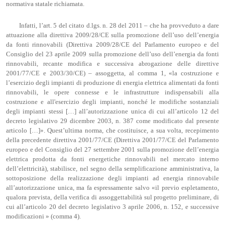
normativa statale richiamata.
Infatti, l’art. 5 del citato d.lgs. n. 28 del 2011 – che ha provveduto a dare
attuazione alla direttiva 2009/28/CE sulla promozione dell’uso dell’energia
da fonti rinnovabili (Direttiva 2009/28/CE del Parlamento europeo e del
Consiglio del 23 aprile 2009 sulla promozione dell’uso dell’energia da fonti
rinnovabili, recante modifica e successiva abrogazione delle direttive
2001/77/CE e 2003/30/CE) – assoggetta, al comma 1, «la costruzione e
l’esercizio degli impianti di produzione di energia elettrica alimentati da fonti
rinnovabili, le opere connesse e le infrastrutture indispensabili alla
costruzione e all'esercizio degli impianti, nonché le modifiche sostanziali
degli impianti stessi […] all’autorizzazione unica di cui all’articolo 12 del
decreto legislativo 29 dicembre 2003, n. 387 come modificato dal presente
articolo […]». Quest’ultima norma, che costituisce, a sua volta, recepimento
della precedente direttiva 2001/77/CE (Direttiva 2001/77/CE del Parlamento
europeo e del Consiglio del 27 settembre 2001 sulla promozione dell’energia
elettrica prodotta da fonti energetiche rinnovabili nel mercato interno
dell’elettricità), stabilisce, nel segno della semplificazione amministrativa, la
sottoposizione della realizzazione degli impianti ad energia rinnovabile
all’autorizzazione unica, ma fa espressamente salvo «il previo espletamento,
qualora prevista, della verifica di assoggettabilità sul progetto preliminare, di
cui all’articolo 20 del decreto legislativo 3 aprile 2006, n. 152, e successive
modificazioni » (comma 4).