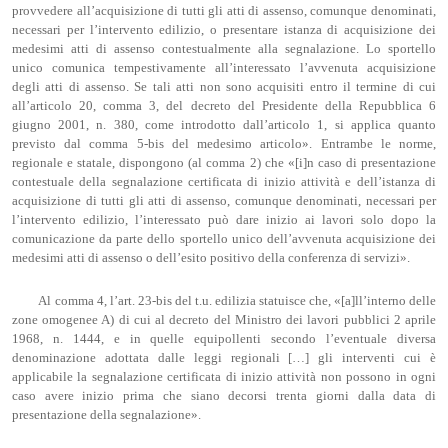
provvedere all’acquisizione di tutti gli atti di assenso, comunque denominati,
necessari per l’intervento edilizio, o presentare istanza di acquisizione dei
medesimi atti di assenso contestualmente alla segnalazione. Lo sportello
unico comunica tempestivamente all’interessato l’avvenuta acquisizione
degli atti di assenso. Se tali atti non sono acquisiti entro il termine di cui
all’articolo 20, comma 3, del decreto del Presidente della Repubblica 6
giugno 2001, n. 380, come introdotto dall’articolo 1, si applica quanto
previsto dal comma 5-bis del medesimo articolo». Entrambe le norme,
regionale e statale, dispongono (al comma 2) che «[i]n caso di presentazione
contestuale della segnalazione certificata di inizio attività e dell’istanza di
acquisizione di tutti gli atti di assenso, comunque denominati, necessari per
l’intervento edilizio, l’interessato può dare inizio ai lavori solo dopo la
comunicazione da parte dello sportello unico dell’avvenuta acquisizione dei
medesimi atti di assenso o dell’esito positivo della conferenza di servizi».
Al comma 4, l’art. 23-bis del t.u. edilizia statuisce che, «[a]ll’interno delle
zone omogenee A) di cui al decreto del Ministro dei lavori pubblici 2 aprile
1968, n. 1444, e in quelle equipollenti secondo l’eventuale diversa
denominazione adottata dalle leggi regionali […] gli interventi cui è
applicabile la segnalazione certificata di inizio attività non possono in ogni
caso avere inizio prima che siano decorsi trenta giorni dalla data di
presentazione della segnalazione».