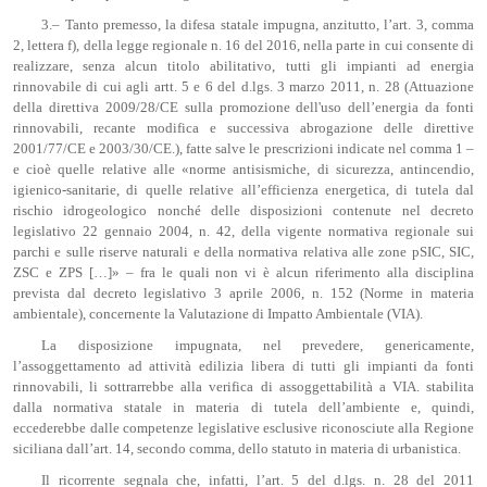
3.– Tanto premesso, la difesa statale impugna, anzitutto, l’art. 3, comma
2, lettera f), della legge regionale n. 16 del 2016, nella parte in cui consente di
realizzare, senza alcun titolo abilitativo, tutti gli impianti ad energia
rinnovabile di cui agli artt. 5 e 6 del d.lgs. 3 marzo 2011, n. 28 (Attuazione
della direttiva 2009/28/CE sulla promozione dell'uso dell’energia da fonti
rinnovabili, recante modifica e successiva abrogazione delle direttive
2001/77/CE e 2003/30/CE.), fatte salve le prescrizioni indicate nel comma 1 –
e cioè quelle relative alle «norme antisismiche, di sicurezza, antincendio,
igienico-sanitarie, di quelle relative all’efficienza energetica, di tutela dal
rischio idrogeologico nonché delle disposizioni contenute nel decreto
legislativo 22 gennaio 2004, n. 42, della vigente normativa regionale sui
parchi e sulle riserve naturali e della normativa relativa alle zone pSIC, SIC,
ZSC e ZPS […]» – fra le quali non vi è alcun riferimento alla disciplina
prevista dal decreto legislativo 3 aprile 2006, n. 152 (Norme in materia
ambientale), concernente la Valutazione di Impatto Ambientale (VIA).
La disposizione impugnata, nel prevedere, genericamente,
l’assoggettamento ad attività edilizia libera di tutti gli impianti da fonti
rinnovabili, li sottrarrebbe alla verifica di assoggettabilità a VIA. stabilita
dalla normativa statale in materia di tutela dell’ambiente e, quindi,
eccederebbe dalle competenze legislative esclusive riconosciute alla Regione
siciliana dall’art. 14, secondo comma, dello statuto in materia di urbanistica.
Il ricorrente segnala che, infatti, l’art. 5 del d.lgs. n. 28 del 2011