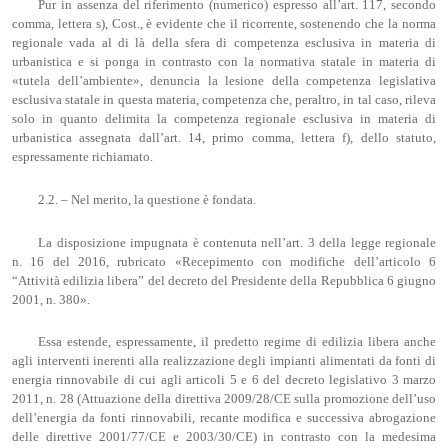
Pur in assenza del riferimento (numerico) espresso all’art. 117, secondo
comma, lettera s), Cost., è evidente che il ricorrente, sostenendo che la norma
regionale vada al di là della sfera di competenza esclusiva in materia di
urbanistica e si ponga in contrasto con la normativa statale in materia di
«tutela dell’ambiente», denuncia la lesione della competenza legislativa
esclusiva statale in questa materia, competenza che, peraltro, in tal caso, rileva
solo in quanto delimita la competenza regionale esclusiva in materia di
urbanistica assegnata dall’art. 14, primo comma, lettera f), dello statuto,
espressamente richiamato.
2.2. – Nel merito, la questione è fondata.
La disposizione impugnata è contenuta nell’art. 3 della legge regionale
n. 16 del 2016, rubricato «Recepimento con modifiche dell’articolo 6
“Attività edilizia libera” del decreto del Presidente della Repubblica 6 giugno
2001, n. 380».
Essa estende, espressamente, il predetto regime di edilizia libera anche
agli interventi inerenti alla realizzazione degli impianti alimentati da fonti di
energia rinnovabile di cui agli articoli 5 e 6 del decreto legislativo 3 marzo
2011, n. 28 (Attuazione della direttiva 2009/28/CE sulla promozione dell’uso
dell’energia da fonti rinnovabili, recante modifica e successiva abrogazione
delle direttive 2001/77/CE e 2003/30/CE) in contrasto con la medesima