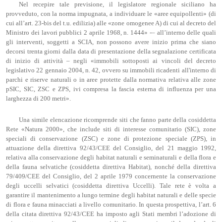
Nel recepire tale previsione, il legislatore regionale siciliano ha
provveduto, con la norma impugnata, a individuare le «aree equipollenti» (di
cui all’art. 23-bis del t.u. edilizia) alle «zone omogenee A) di cui al decreto del
Ministro dei lavori pubblici 2 aprile 1968, n. 1444» -– all’interno delle quali
gli interventi, soggetti a SCIA, non possono avere inizio prima che siano
decorsi trenta giorni dalla data di presentazione della segnalazione certificata
di inizio di attività – negli «immobili sottoposti ai vincoli del decreto
legislativo 22 gennaio 2004, n. 42, ovvero su immobili ricadenti all'interno di
parchi e riserve naturali o in aree protette dalla normativa relativa alle zone
pSIC, SIC, ZSC e ZPS, ivi compresa la fascia esterna di influenza per una
larghezza di 200 metri».
Una simile elencazione ricomprende siti che fanno parte della cosiddetta
Rete «Natura 2000», che include siti di interesse comunitario (SIC), zone
speciali di conservazione (ZSC) e zone di protezione speciale (ZPS), in
attuazione della direttiva 92/43/CEE del Consiglio, del 21 maggio 1992,
relativa alla conservazione degli habitat naturali e seminaturali e della flora e
della fauna selvatiche (cosiddetta direttiva Habitat), nonché della direttiva
79/409/CEE del Consiglio, del 2 aprile 1979 concernente la conservazione
degli uccelli selvatici (cosiddetta direttiva Uccelli). Tale rete è volta a
garantire il mantenimento a lungo termine degli habitat naturali e delle specie
di flora e fauna minacciati a livello comunitario. In questa prospettiva, l’art. 6
della citata direttiva 92/43/CEE ha imposto agli Stati membri l’adozione di