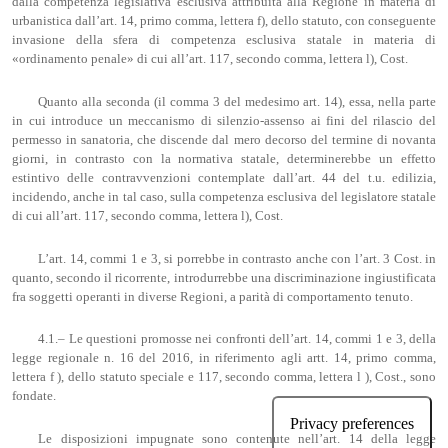
dalla competenza legislativa esclusiva attribuita alla Regione in materia di
urbanistica dall’art. 14, primo comma, lettera f), dello statuto, con conseguente
invasione della sfera di competenza esclusiva statale in materia di
«ordinamento penale» di cui all’art. 117, secondo comma, lettera l), Cost.
Quanto alla seconda (il comma 3 del medesimo art. 14), essa, nella parte
in cui introduce un meccanismo di silenzio-assenso ai fini del rilascio del
permesso in sanatoria, che discende dal mero decorso del termine di novanta
giorni, in contrasto con la normativa statale, determinerebbe un effetto
estintivo delle contravvenzioni contemplate dall’art. 44 del t.u. edilizia,
incidendo, anche in tal caso, sulla competenza esclusiva del legislatore statale
di cui all’art. 117, secondo comma, lettera l), Cost.
L’art. 14, commi 1 e 3, si porrebbe in contrasto anche con l’art. 3 Cost. in
quanto, secondo il ricorrente, introdurrebbe una discriminazione ingiustificata
fra soggetti operanti in diverse Regioni, a parità di comportamento tenuto.
4.1.– Le questioni promosse nei confronti dell’art. 14, commi 1 e 3, della
legge regionale n. 16 del 2016, in riferimento agli artt. 14, primo comma,
lettera f ), dello statuto speciale e 117, secondo comma, lettera l ), Cost., sono
fondate.
Le disposizioni impugnate sono contenute nell’art. 14 della legge