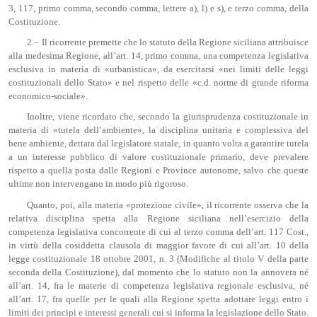
3, 117, primo comma, secondo comma, lettere a), l) e s), e terzo comma, della
Costituzione.
2.– Il ricorrente premette che lo statuto della Regione siciliana attribuisce
alla medesima Regione, all’art. 14, primo comma, una competenza legislativa
esclusiva in materia di «urbanistica», da esercitarsi «nei limiti delle leggi
costituzionali dello Stato» e nel rispetto delle «c.d. norme di grande riforma
economico-sociale».
Inoltre, viene ricordato che, secondo la giurisprudenza costituzionale in
materia di «tutela dell’ambiente», la disciplina unitaria e complessiva del
bene ambiente, dettata dal legislatore statale, in quanto volta a garantire tutela
a un interesse pubblico di valore costituzionale primario, deve prevalere
rispetto a quella posta dalle Regioni e Province autonome, salvo che queste
ultime non intervengano in modo più rigoroso.
Quanto, poi, alla materia «protezione civile», il ricorrente osserva che la
relativa disciplina spetta alla Regione siciliana nell’esercizio della
competenza legislativa concorrente di cui al terzo comma dell’art. 117 Cost.,
in virtù della cosiddetta clausola di maggior favore di cui all’art. 10 della
legge costituzionale 18 ottobre 2001, n. 3 (Modifiche al titolo V della parte
seconda della Costituzione), dal momento che lo statuto non la annovera né
all’art. 14, fra le materie di competenza legislativa regionale esclusiva, né
all’art. 17, fra quelle per le quali alla Regione spetta adottare leggi entro i
limiti dei principi e interessi generali cui si informa la legislazione dello Stato.