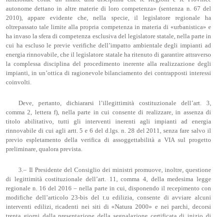
autonome dettano in altre materie di loro competenza» (sentenza n. 67 del
2010), appare evidente che, nella specie, il legislatore regionale ha
oltrepassato tale limite alla propria competenza in materia di «urbanistica» e
ha invaso la sfera di competenza esclusiva del legislatore statale, nella parte in
cui ha escluso le previe verifiche dell’impatto ambientale degli impianti ad
energia rinnovabile, che il legislatore statale ha ritenuto di garantire attraverso
la complessa disciplina del procedimento inerente alla realizzazione degli
impianti, in un’ottica di ragionevole bilanciamento dei contrapposti interessi
coinvolti.
Deve, pertanto, dichiararsi l’illegittimità costituzionale dell’art. 3,
comma 2, lettera f), nella parte in cui consente di realizzare, in assenza di
titolo abilitativo, tutti gli interventi inerenti agli impianti ad energia
rinnovabile di cui agli artt. 5 e 6 del d.lgs. n. 28 del 2011, senza fare salvo il
previo espletamento della verifica di assoggettabilità a VIA sul progetto
preliminare, qualora prevista.
3.– Il Presidente del Consiglio dei ministri promuove, inoltre, questione
di legittimità costituzionale dell’art. 11, comma 4, della medesima legge
regionale n. 16 del 2016 – nella parte in cui, disponendo il recepimento con
modifiche dell’articolo 23-bis del t.u edilizia, consente di avviare alcuni
interventi edilizi, ricadenti nei siti di «Natura 2000» e nei parchi, decorsi
trenta giorni dalla presentazione della segnalazione certificata di inizio di