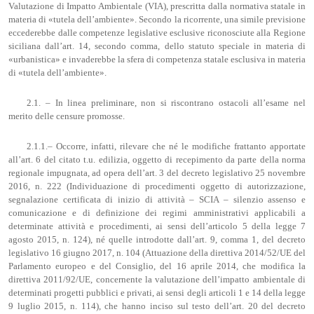
Valutazione di Impatto Ambientale (VIA), prescritta dalla normativa statale in
materia di «tutela dell’ambiente». Secondo la ricorrente, una simile previsione
eccederebbe dalle competenze legislative esclusive riconosciute alla Regione
siciliana dall’art. 14, secondo comma, dello statuto speciale in materia di
«urbanistica» e invaderebbe la sfera di competenza statale esclusiva in materia
di «tutela dell’ambiente».
2.1. – In linea preliminare, non si riscontrano ostacoli all’esame nel
merito delle censure promosse.
2.1.1.– Occorre, infatti, rilevare che né le modifiche frattanto apportate
all’art. 6 del citato t.u. edilizia, oggetto di recepimento da parte della norma
regionale impugnata, ad opera dell’art. 3 del decreto legislativo 25 novembre
2016, n. 222 (Individuazione di procedimenti oggetto di autorizzazione,
segnalazione certificata di inizio di attività – SCIA – silenzio assenso e
comunicazione e di definizione dei regimi amministrativi applicabili a
determinate attività e procedimenti, ai sensi dell’articolo 5 della legge 7
agosto 2015, n. 124), né quelle introdotte dall’art. 9, comma 1, del decreto
legislativo 16 giugno 2017, n. 104 (Attuazione della direttiva 2014/52/UE del
Parlamento europeo e del Consiglio, del 16 aprile 2014, che modifica la
direttiva 2011/92/UE, concernente la valutazione dell’impatto ambientale di
determinati progetti pubblici e privati, ai sensi degli articoli 1 e 14 della legge
9 luglio 2015, n. 114), che hanno inciso sul testo dell’art. 20 del decreto