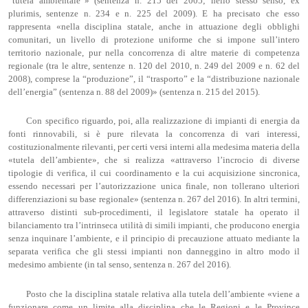
“tutela ambientale”» (sentenza n. 215 del 2005; nello stesso senso, ex
plurimis, sentenze n. 234 e n. 225 del 2009). E ha precisato che esso
rappresenta «nella disciplina statale, anche in attuazione degli obblighi
comunitari, un livello di protezione uniforme che si impone sull’intero
territorio nazionale, pur nella concorrenza di altre materie di competenza
regionale (tra le altre, sentenze n. 120 del 2010, n. 249 del 2009 e n. 62 del
2008), comprese la “produzione”, il “trasporto” e la “distribuzione nazionale
dell’energia” (sentenza n. 88 del 2009)» (sentenza n. 215 del 2015).
Con specifico riguardo, poi, alla realizzazione di impianti di energia da
fonti rinnovabili, si è pure rilevata la concorrenza di vari interessi,
costituzionalmente rilevanti, per certi versi interni alla medesima materia della
«tutela dell’ambiente», che si realizza «attraverso l’incrocio di diverse
tipologie di verifica, il cui coordinamento e la cui acquisizione sincronica,
essendo necessari per l’autorizzazione unica finale, non tollerano ulteriori
differenziazioni su base regionale» (sentenza n. 267 del 2016). In altri termini,
attraverso distinti sub-procedimenti, il legislatore statale ha operato il
bilanciamento tra l’intrinseca utilità di simili impianti, che producono energia
senza inquinare l’ambiente, e il principio di precauzione attuato mediante la
separata verifica che gli stessi impianti non danneggino in altro modo il
medesimo ambiente (in tal senso, sentenza n. 267 del 2016).
Posto che la disciplina statale relativa alla tutela dell’ambiente «viene a
funzionare come un limite alla disciplina che le Regioni e le Province