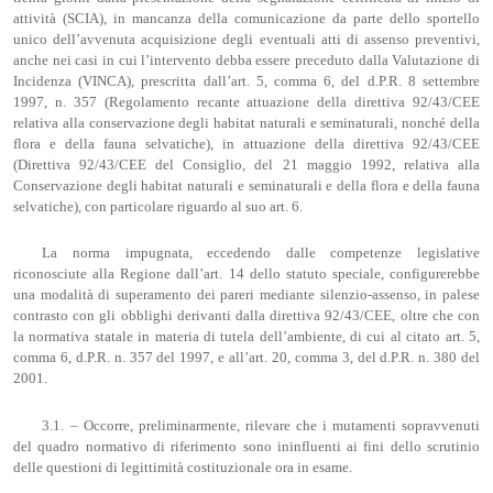
attività (SCIA), in mancanza della comunicazione da parte dello sportello
unico dell’avvenuta acquisizione degli eventuali atti di assenso preventivi,
anche nei casi in cui l’intervento debba essere preceduto dalla Valutazione di
Incidenza (VINCA), prescritta dall’art. 5, comma 6, del d.P.R. 8 settembre
1997, n. 357 (Regolamento recante attuazione della direttiva 92/43/CEE
relativa alla conservazione degli habitat naturali e seminaturali, nonché della
flora e della fauna selvatiche), in attuazione della direttiva 92/43/CEE
(Direttiva 92/43/CEE del Consiglio, del 21 maggio 1992, relativa alla
Conservazione degli habitat naturali e seminaturali e della flora e della fauna
selvatiche), con particolare riguardo al suo art. 6.
La norma impugnata, eccedendo dalle competenze legislative
riconosciute alla Regione dall’art. 14 dello statuto speciale, configurerebbe
una modalità di superamento dei pareri mediante silenzio-assenso, in palese
contrasto con gli obblighi derivanti dalla direttiva 92/43/CEE, oltre che con
la normativa statale in materia di tutela dell’ambiente, di cui al citato art. 5,
comma 6, d.P.R. n. 357 del 1997, e all’art. 20, comma 3, del d.P.R. n. 380 del
2001.
3.1. – Occorre, preliminarmente, rilevare che i mutamenti sopravvenuti
del quadro normativo di riferimento sono ininfluenti ai fini dello scrutinio
delle questioni di legittimità costituzionale ora in esame.