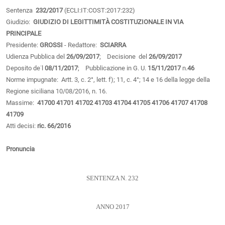
Sentenza
232/2017
(ECLI:IT:COST:2017:232)
Giudizio:
GIUDIZIO DI LEGITTIMITÀ COSTITUZIONALE IN VIA
PRINCIPALE
Presidente:
GROSSI
- Redattore:
SCIARRA
Udienza Pubblica del
26/09/2017
; Decisione del
26/09/2017
Deposito de˙l
08/11/2017
; Pubblicazione in G. U.
15/11/2017
n.
46
Norme impugnate: Artt. 3, c. 2°, lett. f); 11, c. 4°; 14 e 16 della legge della
Regione siciliana 10/08/2016, n. 16.
Massime:
41700
41701
41702
41703
41704
41705
41706
41707
41708
41709
Atti decisi:
ric. 66/2016
Pronuncia
SENTENZA N. 232
ANNO 2017