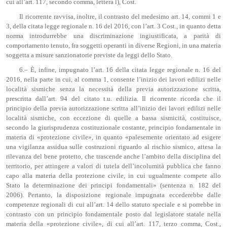
cui all’art. 117, secondo comma, lettera l), Cost.
Il ricorrente ravvisa, inoltre, il contrasto del medesimo art. 14, commi 1 e
3, della citata legge regionale n. 16 del 2016, con l’art. 3 Cost., in quanto detta
norma introdurrebbe una discriminazione ingiustificata, a parità di
comportamento tenuto, fra soggetti operanti in diverse Regioni, in una materia
soggetta a misure sanzionatorie previste da leggi dello Stato.
6.– È, infine, impugnato l’art. 16 della citata legge regionale n. 16 del
2016, nella parte in cui, al comma 1, consente l’inizio dei lavori edilizi nelle
località sismiche senza la necessità della previa autorizzazione scritta,
prescritta dall’art. 94 del citato t.u. edilizia. Il ricorrente ricorda che il
principio della previa autorizzazione scritta all’inizio dei lavori edilizi nelle
località sismiche, con eccezione di quelle a bassa sismicità, costituisce,
secondo la giurisprudenza costituzionale costante, principio fondamentale in
materia di «protezione civile», in quanto «palesemente orientato ad esigere
una vigilanza assidua sulle costruzioni riguardo al rischio sismico, attesa la
rilevanza del bene protetto, che trascende anche l’ambito della disciplina del
territorio, per attingere a valori di tutela dell’incolumità pubblica che fanno
capo alla materia della protezione civile, in cui ugualmente compete allo
Stato la determinazione dei principi fondamentali» (sentenza n. 182 del
2006). Pertanto, la disposizione regionale impugnata eccederebbe dalle
competenze regionali di cui all’art. 14 dello statuto speciale e si porrebbe in
contrasto con un principio fondamentale posto dal legislatore statale nella
materia della «protezione civile», di cui all’art. 117, terzo comma, Cost.,