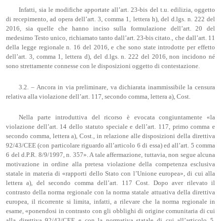
Infatti, sia le modifiche apportate all’art. 23-bis del t.u. edilizia, oggetto
di recepimento, ad opera dell’art. 3, comma 1, lettera h), del d.lgs. n. 222 del
2016, sia quelle che hanno inciso sulla formulazione dell’art. 20 del
medesimo Testo unico, richiamato tanto dall’art. 23-bis citato., che dall’art. 11
della legge regionale n. 16 del 2016, e che sono state introdotte per effetto
dell’art. 3, comma 1, lettera d), del d.lgs. n. 222 del 2016, non incidono né
sono strettamente connesse con le disposizioni oggetto di contestazione.
3.2. – Ancora in via preliminare, va dichiarata inammissibile la censura
relativa alla violazione dell’art. 117, secondo comma, lettera a), Cost.
Nella parte introduttiva del ricorso è evocata congiuntamente «la
violazione dell’art. 14 dello statuto speciale e dell’art. 117, primo comma e
secondo comma, lettera a), Cost., in relazione alle disposizioni della direttiva
92/43/CEE (con particolare riguardo all’articolo 6 di essa) ed all’art. 5 comma
6 del d.P.R. 8/9/1997, n. 357». A tale affermazione, tuttavia, non segue alcuna
motivazione in ordine alla pretesa violazione della competenza esclusiva
statale in materia di «rapporti dello Stato con l’Unione europea», di cui alla
lettera a), del secondo comma dell’art. 117 Cost. Dopo aver rilevato il
contrasto della norma regionale con la norma statale attuativa della direttiva
europea, il ricorrente si limita, infatti, a rilevare che la norma regionale in
esame, «ponendosi in contrasto con gli obblighi di origine comunitaria di cui
alla direttiva 92/43/CEE e con la normativa statale di cui all’articolo 5,