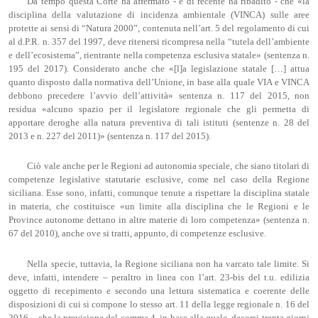
Da tempo questa Corte ha affermato - e di recente ha ribadito - che «la
disciplina della valutazione di incidenza ambientale (VINCA) sulle aree
protette ai sensi di “Natura 2000”, contenuta nell’art. 5 del regolamento di cui
al d.P.R. n. 357 del 1997, deve ritenersi ricompresa nella “tutela dell’ambiente
e dell’ecosistema”, rientrante nella competenza esclusiva statale» (sentenza n.
195 del 2017). Considerato anche che «[l]a legislazione statale […] attua
quanto disposto dalla normativa dell’Unione, in base alla quale VIA e VINCA
debbono precedere l’avvio dell’attività» sentenza n. 117 del 2015, non
residua «alcuno spazio per il legislatore regionale che gli permetta di
apportare deroghe alla natura preventiva di tali istituti (sentenze n. 28 del
2013 e n. 227 del 2011)» (sentenza n. 117 del 2015).
Ciò vale anche per le Regioni ad autonomia speciale, che siano titolari di
competenze legislative statutarie esclusive, come nel caso della Regione
siciliana. Esse sono, infatti, comunque tenute a rispettare la disciplina statale
in materia, che costituisce «un limite alla disciplina che le Regioni e le
Province autonome dettano in altre materie di loro competenza» (sentenza n.
67 del 2010), anche ove si tratti, appunto, di competenze esclusive.
Nella specie, tuttavia, la Regione siciliana non ha varcato tale limite. Si
deve, infatti, intendere – peraltro in linea con l’art. 23-bis del t.u. edilizia
oggetto di recepimento e secondo una lettura sistematica e coerente delle
disposizioni di cui si compone lo stesso art. 11 della legge regionale n. 16 del