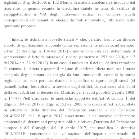
legislativo 3 aprile 2006, n. 152 (Norme in materia ambientale), invocato dal
ricorrente in quanto recante la disciplina statale in tema di verifica di
assoggettabilità a VIA degli interventi edilizi, ivi compresi quelli
corrispondenti ad impianti di energia da fonti rinnovabili, influiscono sulla
questione proposta.
Infatti, le richiamate novelle statali – che, peraltro, hanno un diverso
ambito di applicazione temporale (come espressamente indicato, ad esempio,
all’art. 23 del d.lgs. n. 104 del 2017) – non sono tali da aver determinato il
sopravvenuto difetto di interesse al ricorso (sentenze n. 252 del 2016, n. 17
del 2014 e n. 32 del 2012). In un caso, il nuovo art. 6 del t.u. edilizia introduce
al comma 1, lettera e-quater il regime di edilizia libera non per l’intera
categoria degli impianti di energia da fonti rinnovabili, come fa la norma
regionale, ma solo per una ristretta e specifica categoria degli stessi («i
pannelli solari, fotovoltaici, a servizio degli edifici, da realizzare al di fuori
della zona A di cui al decreto del Ministro per i lavori pubblici 2 aprile 1968,
n. 1444»). Nell’altro caso, le modifiche apportate dall’art. 9, comma 1, del
d.lgs. n. 104 del 2017 al d.lgs. n. 152 del 2006, e in specie all’art. 20, adottate
in attuazione della direttiva del Parlamento europeo e del Consiglio
2014/52/U.E. del 16 aprile 2017 concernente la valutazione dell’impatto
ambientale di determinati progetti pubblici e privati (Direttiva del Parlamento
europeo e del Consiglio del 16 aprile 2017, che modifica la direttiva
2011/92/U.E. concernente la valutazione dell’impatto ambientale di