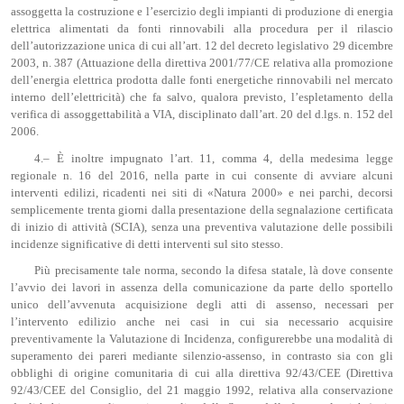
assoggetta la costruzione e l’esercizio degli impianti di produzione di energia
elettrica alimentati da fonti rinnovabili alla procedura per il rilascio
dell’autorizzazione unica di cui all’art. 12 del decreto legislativo 29 dicembre
2003, n. 387 (Attuazione della direttiva 2001/77/CE relativa alla promozione
dell’energia elettrica prodotta dalle fonti energetiche rinnovabili nel mercato
interno dell’elettricità) che fa salvo, qualora previsto, l’espletamento della
verifica di assoggettabilità a VIA, disciplinato dall’art. 20 del d.lgs. n. 152 del
2006.
4.– È inoltre impugnato l’art. 11, comma 4, della medesima legge
regionale n. 16 del 2016, nella parte in cui consente di avviare alcuni
interventi edilizi, ricadenti nei siti di «Natura 2000» e nei parchi, decorsi
semplicemente trenta giorni dalla presentazione della segnalazione certificata
di inizio di attività (SCIA), senza una preventiva valutazione delle possibili
incidenze significative di detti interventi sul sito stesso.
Più precisamente tale norma, secondo la difesa statale, là dove consente
l’avvio dei lavori in assenza della comunicazione da parte dello sportello
unico dell’avvenuta acquisizione degli atti di assenso, necessari per
l’intervento edilizio anche nei casi in cui sia necessario acquisire
preventivamente la Valutazione di Incidenza, configurerebbe una modalità di
superamento dei pareri mediante silenzio-assenso, in contrasto sia con gli
obblighi di origine comunitaria di cui alla direttiva 92/43/CEE (Direttiva
92/43/CEE del Consiglio, del 21 maggio 1992, relativa alla conservazione