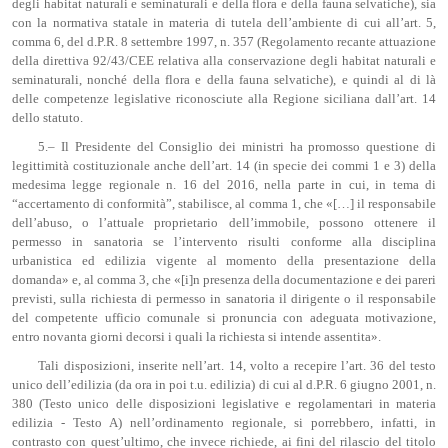
degli habitat naturali e seminaturali e della flora e della fauna selvatiche), sia
con la normativa statale in materia di tutela dell’ambiente di cui all’art. 5,
comma 6, del d.P.R. 8 settembre 1997, n. 357 (Regolamento recante attuazione
della direttiva 92/43/CEE relativa alla conservazione degli habitat naturali e
seminaturali, nonché della flora e della fauna selvatiche), e quindi al di là
delle competenze legislative riconosciute alla Regione siciliana dall’art. 14
dello statuto.
5.– Il Presidente del Consiglio dei ministri ha promosso questione di
legittimità costituzionale anche dell’art. 14 (in specie dei commi 1 e 3) della
medesima legge regionale n. 16 del 2016, nella parte in cui, in tema di
“accertamento di conformità”, stabilisce, al comma 1, che «[…] il responsabile
dell’abuso, o l’attuale proprietario dell’immobile, possono ottenere il
permesso in sanatoria se l’intervento risulti conforme alla disciplina
urbanistica ed edilizia vigente al momento della presentazione della
domanda» e, al comma 3, che «[i]n presenza della documentazione e dei pareri
previsti, sulla richiesta di permesso in sanatoria il dirigente o il responsabile
del competente ufficio comunale si pronuncia con adeguata motivazione,
entro novanta giorni decorsi i quali la richiesta si intende assentita».
Tali disposizioni, inserite nell’art. 14, volto a recepire l’art. 36 del testo
unico dell’edilizia (da ora in poi t.u. edilizia) di cui al d.P.R. 6 giugno 2001, n.
380 (Testo unico delle disposizioni legislative e regolamentari in materia
edilizia - Testo A) nell’ordinamento regionale, si porrebbero, infatti, in
contrasto con quest’ultimo, che invece richiede, ai fini del rilascio del titolo