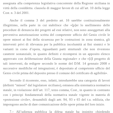
assegnata alla competenza legislativa concorrente della Regione siciliana in
virtù della cosiddetta. clausola di maggor favore di cui all’art. 10 della legge
Cost. n. 3 del 2001.
Anche il comma 3 del predetto art. 16 sarebbe costituzionalmente
illegittimo, nella parte in cui stabilisce che «[p]er lo snellimento delle
procedure di denuncia dei progetti ad essi relativi, non sono assoggettati alla
preventiva autorizzazione scritta del competente ufficio del Genio civile le
opere minori ai fini della sicurezza per le costruzioni in zona sismica, gli
interventi privi di rilevanza per la pubblica incolumità ai fini sismici e le
varianti in corso d’opera, riguardanti parti strutturali che non rivestono
carattere sostanziale, in quanto definiti e ricompresi in un apposito elenco
approvato con deliberazione della Giunta regionale» e che «[i]l progetto di
tali interventi, da redigere secondo le norme del D.M. 14 gennaio 2008 e
successive modifiche ed integrazioni, è depositato al competente ufficio del
Genio civile prima del deposito presso il comune del certificato di agibilità».
Secondo il ricorrente, esso, infatti, introdurrebbe una categoria di lavori
(definiti “minori” dal legislatore siciliano), estranea alla sistematica normativa
statale, in violazione dell’art. 117, terzo comma, Cost., in quanto in contrasto
con i principi fondamentali della normativa statale vigente in materia di
«protezione civile», desumibili dagli artt. 94, 93 e 65 del t.u. edilizia, che
impongono anche di dare comunicazione delle opere prima del loro inizio.
7.– All’udienza pubblica la difesa statale ha insistito chiedendo