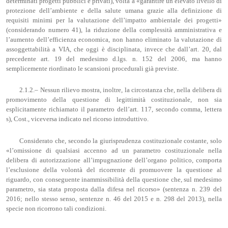
determinati progetti pubblici e privati), volta a «garantire un elevato livello di
protezione dell’ambiente e della salute umana grazie alla definizione di
requisiti minimi per la valutazione dell’impatto ambientale dei progetti»
(considerando numero 41), la riduzione della complessità amministrativa e
l’aumento dell’efficienza economica, non hanno eliminato la valutazione di
assoggettabilità a VIA, che oggi è disciplinata, invece che dall’art. 20, dal
precedente art. 19 del medesimo d.lgs. n. 152 del 2006, ma hanno
semplicemente riordinato le scansioni procedurali già previste.
2.1.2.– Nessun rilievo mostra, inoltre, la circostanza che, nella delibera di
promovimento della questione di legittimità costituzionale, non sia
esplicitamente richiamato il parametro dell’art. 117, secondo comma, lettera
s), Cost., viceversa indicato nel ricorso introduttivo.
Considerato che, secondo la giurisprudenza costituzionale costante, solo
«l’omissione di qualsiasi accenno ad un parametro costituzionale nella
delibera di autorizzazione all’impugnazione dell’organo politico, comporta
l’esclusione della volontà del ricorrente di promuovere la questione al
riguardo, con conseguente inammissibilità della questione che, sul medesimo
parametro, sia stata proposta dalla difesa nel ricorso» (sentenza n. 239 del
2016; nello stesso senso, sentenze n. 46 del 2015 e n. 298 del 2013), nella
specie non ricorrono tali condizioni.