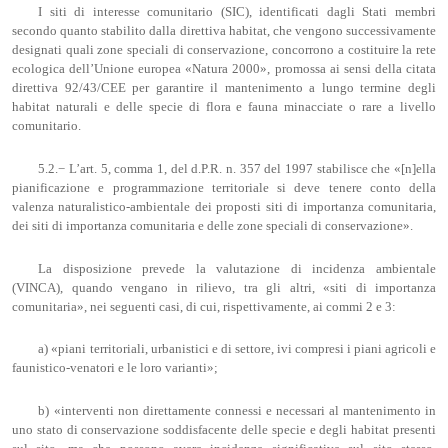
I siti di interesse comunitario (SIC), identificati dagli Stati membri
secondo quanto stabilito dalla direttiva habitat, che vengono successivamente
designati quali zone speciali di conservazione, concorrono a costituire la rete
ecologica dell’Unione europea «Natura 2000», promossa ai sensi della citata
direttiva 92/43/CEE per garantire il mantenimento a lungo termine degli
habitat naturali e delle specie di flora e fauna minacciate o rare a livello
comunitario.
5.2.− L’art. 5, comma 1, del d.P.R. n. 357 del 1997 stabilisce che «[n]ella
pianificazione e programmazione territoriale si deve tenere conto della
valenza naturalistico-ambientale dei proposti siti di importanza comunitaria,
dei siti di importanza comunitaria e delle zone speciali di conservazione».
La disposizione prevede la valutazione di incidenza ambientale
(VINCA), quando vengano in rilievo, tra gli altri, «siti di importanza
comunitaria», nei seguenti casi, di cui, rispettivamente, ai commi 2 e 3:
a) «piani territoriali, urbanistici e di settore, ivi compresi i piani agricoli e
faunistico-venatori e le loro varianti»;
b) «interventi non direttamente connessi e necessari al mantenimento in
uno stato di conservazione soddisfacente delle specie e degli habitat presenti