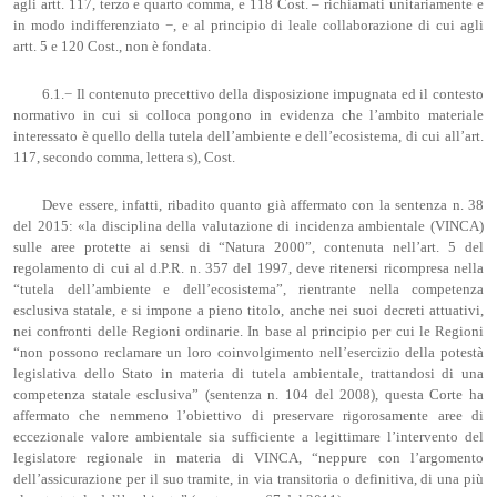
agli artt. 117, terzo e quarto comma, e 118 Cost. – richiamati unitariamente e
in modo indifferenziato −, e al principio di leale collaborazione di cui agli
artt. 5 e 120 Cost., non è fondata.
6.1.− Il contenuto precettivo della disposizione impugnata ed il contesto
normativo in cui si colloca pongono in evidenza che l’ambito materiale
interessato è quello della tutela dell’ambiente e dell’ecosistema, di cui all’art.
117, secondo comma, lettera s), Cost.
Deve essere, infatti, ribadito quanto già affermato con la sentenza n. 38
del 2015: «la disciplina della valutazione di incidenza ambientale (VINCA)
sulle aree protette ai sensi di “Natura 2000”, contenuta nell’art. 5 del
regolamento di cui al d.P.R. n. 357 del 1997, deve ritenersi ricompresa nella
“tutela dell’ambiente e dell’ecosistema”, rientrante nella competenza
esclusiva statale, e si impone a pieno titolo, anche nei suoi decreti attuativi,
nei confronti delle Regioni ordinarie. In base al principio per cui le Regioni
“non possono reclamare un loro coinvolgimento nell’esercizio della potestà
legislativa dello Stato in materia di tutela ambientale, trattandosi di una
competenza statale esclusiva” (sentenza n. 104 del 2008), questa Corte ha
affermato che nemmeno l’obiettivo di preservare rigorosamente aree di
eccezionale valore ambientale sia sufficiente a legittimare l’intervento del
legislatore regionale in materia di VINCA, “neppure con l’argomento
dell’assicurazione per il suo tramite, in via transitoria o definitiva, di una più