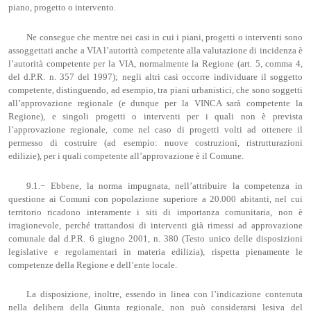
piano, progetto o intervento.
Ne consegue che mentre nei casi in cui i piani, progetti o interventi sono
assoggettati anche a VIA l’autorità competente alla valutazione di incidenza è
l’autorità competente per la VIA, normalmente la Regione (art. 5, comma 4,
del d.P.R. n. 357 del 1997); negli altri casi occorre individuare il soggetto
competente, distinguendo, ad esempio, tra piani urbanistici, che sono soggetti
all’approvazione regionale (e dunque per la VINCA sarà competente la
Regione), e singoli progetti o interventi per i quali non è prevista
l’approvazione regionale, come nel caso di progetti volti ad ottenere il
permesso di costruire (ad esempio: nuove costruzioni, ristrutturazioni
edilizie), per i quali competente all’approvazione è il Comune.
9.1.− Ebbene, la norma impugnata, nell’attribuire la competenza in
questione ai Comuni con popolazione superiore a 20.000 abitanti, nel cui
territorio ricadono interamente i siti di importanza comunitaria, non è
irragionevole, perché trattandosi di interventi già rimessi ad approvazione
comunale dal d.P.R. 6 giugno 2001, n. 380 (Testo unico delle disposizioni
legislative e regolamentari in materia edilizia), rispetta pienamente le
competenze della Regione e dell’ente locale.
La disposizione, inoltre, essendo in linea con l’indicazione contenuta
nella delibera della Giunta regionale, non può considerarsi lesiva del