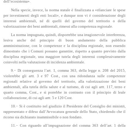
dell’ecosistema».
Nella specie, invece, la norma statale è finalizzata a «rilanciare le spese
per investimenti degli enti locali», e dunque non vi è considerazione degli
interessi ambientali, né di quelli del governo del territorio o della
valorizzazione dei beni ambientali, rimessi alla competenza regionale.
La norma impugnata, quindi, disporrebbe una irragionevole interferenza,
lesiva anche del principio di buon andamento della pubblica
amministrazione, con le competenze e la disciplina regionale, non essendo
dimostrato che i Comuni possano garantire, rispetto a quanto previsto dalla
disciplina regionale, una maggiore tutela degli interessi complessivamente
coinvolti nella valutazione di incidenza ambientale.
9.− Di conseguenza l’art. 1, comma 363, della legge n. 208 del 2015,
violerebbe gli artt. 3 e 97 Cost., con una ridondanza sulle competenze
regionali relative al governo del territorio, alla valorizzazione dei beni
ambientali, alla tutela della salute e al turismo, di cui agli artt. 117, terzo e
quarto comma, Cost., e si porrebbe in contrasto con il principio di leale
collaborazione, di cui agli artt. 5 e 120 Cost.
10.− Si è costituito nel giudizio il Presidente del Consiglio dei ministri,
rappresentato e difeso dall’Avvocatura generale dello Stato, chiedendo che il
ricorso sia dichiarato inammissibile o non fondato.
11.− Con riguardo all’impugnazione del comma 363 dell’art. 1 della