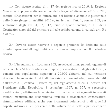
1.− Con ricorso iscritto al n. 17 del registro ricorsi 2016, la Regione
Veneto ha impugnato diverse norme della legge 28 dicembre 2015, n. 208,
recante «Disposizioni per la formazione del bilancio annuale e pluriennale
dello Stato (legge di stabilità 2016)», tra le quali l’art. 1, comma 363, per
violazione degli artt. 3, 97, 117, terzo e quarto comma, e 118 della
Costituzione, nonché del principio di leale collaborazione, di cui agli artt. 5 e
120 Cost.
2.− Devono essere riservate a separate pronunce le decisioni sulle
ulteriori questioni di legittimità costituzionale proposte con il medesimo
ricorso.
3.− L’impugnato art. 1, comma 363, prevede, al primo periodo oggetto di
censura, che «Al fine di rilanciare le spese per investimenti degli enti locali, i
comuni con popolazione superiore a 20.000 abitanti, nel cui territorio
ricadono interamente i siti di importanza comunitaria, come definiti
dall’articolo 2, comma 1, lettera m), del regolamento di cui al decreto del
Presidente della Repubblica 8 settembre 1997, n. 357, e successive
modificazioni, effettuano le valutazioni di incidenza dei seguenti interventi
minori: manutenzione straordinaria, restauro e risanamento conservativo,
ristrutturazione edilizia, anche con incrementi volumetrici o di superfici
coperte inferiori al 20 per cento delle volumetrie o delle superfici coperte