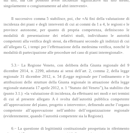
sul sito, ma che possono avere incidenze significative sul sito stesso,
singolarmente o congiuntamente ad altri interventi».
Il successivo comma 5 stabilisce, poi, che «Ai fini della valutazione di
incidenza dei piani e degli interventi di cui ai commi da 1 a 4, le regioni e le
province autonome, per quanto di propria competenza, definiscono le
modalità di presentazione dei relativi studi, individuano le autorità
competenti alla verifica degli stessi, da effettuarsi secondo gli indirizzi di cui
all’allegato G, i tempi per l’effettuazione della medesima verifica, nonché le
modalità di partecipazione alle procedure nel caso di piani interregionali».
5.3.− La Regione Veneto, con delibera della Giunta regionale del 9
dicembre 2014, n. 2299, adottata ai sensi dell’art. 2, comma 2, della legge
regionale 31 dicembre 2012, n. 54 (Legge regionale per l’ordinamento e le
attribuzioni delle strutture della Giunta regionale in attuazione della legge
regionale statutaria 17 aprile 2012, n. 1 “Statuto del Veneto”), ha stabilito che
(punto 3.1.): «la valutazione di incidenza, da effettuarsi nei modi e nei termini
di cui al presente allegato A è svolta dall’autorità pubblica competente
all’approvazione del piano, progetto o intervento», definendo anche l’organo
competente all’approvazione nell’ambito dell’organizzazione regionale
(evidentemente, quando l’autorità competente sia la Regione).
6.− La questione di legittimità costituzionale prospettata in riferimento