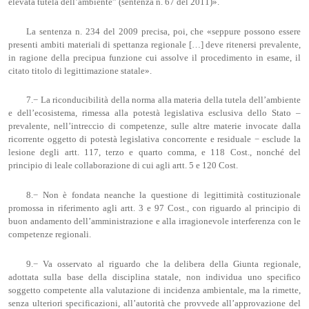
elevata tutela dell’ambiente” (sentenza n. 67 del 2011)».
La sentenza n. 234 del 2009 precisa, poi, che «seppure possono essere
presenti ambiti materiali di spettanza regionale […] deve ritenersi prevalente,
in ragione della precipua funzione cui assolve il procedimento in esame, il
citato titolo di legittimazione statale».
7.− La riconducibilità della norma alla materia della tutela dell’ambiente
e dell’ecosistema, rimessa alla potestà legislativa esclusiva dello Stato –
prevalente, nell’intreccio di competenze, sulle altre materie invocate dalla
ricorrente oggetto di potestà legislativa concorrente e residuale − esclude la
lesione degli artt. 117, terzo e quarto comma, e 118 Cost., nonché del
principio di leale collaborazione di cui agli artt. 5 e 120 Cost.
8.− Non è fondata neanche la questione di legittimità costituzionale
promossa in riferimento agli artt. 3 e 97 Cost., con riguardo al principio di
buon andamento dell’amministrazione e alla irragionevole interferenza con le
competenze regionali.
9.− Va osservato al riguardo che la delibera della Giunta regionale,
adottata sulla base della disciplina statale, non individua uno specifico
soggetto competente alla valutazione di incidenza ambientale, ma la rimette,
senza ulteriori specificazioni, all’autorità che provvede all’approvazione del