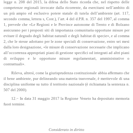
legge n. 208 del 2015, la difesa dello Stato ricorda che, nel rispetto delle
competenze regionali invocate dalla ricorrente, da esercitarsi nell’ambito di
un più ampio ed esclusivo potere statale di tutela dell’ambiente (art. 117,
secondo comma, lettera s, Cost.), l’art. 4 del d.P.R. n. 357 del 1997, al comma
1, prevede che «Le Regioni e le Province autonome di Trento e di Bolzano
assicurano per i proposti siti di importanza comunitaria opportune misure per
evitare il degrado degli habitat naturali e degli habitat di specie», e al comma
2, che le stesse adottano per le zone speciali di conservazione, entro sei mesi
dalla loro designazione, «le misure di conservazione necessarie che implicano
all’occorrenza appropriati piani di gestione specifici od integrati ad altri piani
di sviluppo e le opportune misure regolamentari, amministrative o
contrattuali».
Rileva, altresì, come la giurisprudenza costituzionale abbia affermato che
il bene ambiente, pur delineando una materia trasversale, è meritevole di una
disciplina uniforme su tutto il territorio nazionale (è richiamata la sentenza n.
507 del 2000).
12.− In data 31 maggio 2017 la Regione Veneto ha depositato memoria
fuori termine.
Considerato in diritto