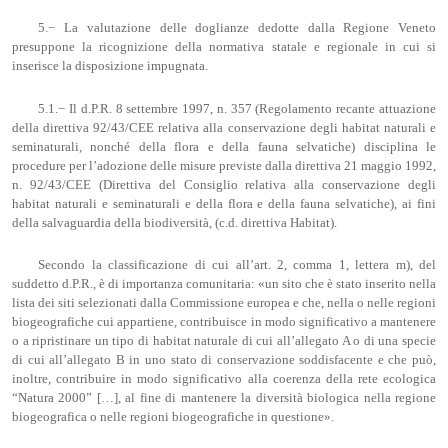
5.− La valutazione delle doglianze dedotte dalla Regione Veneto
presuppone la ricognizione della normativa statale e regionale in cui si
inserisce la disposizione impugnata.
5.1.− Il d.P.R. 8 settembre 1997, n. 357 (Regolamento recante attuazione
della direttiva 92/43/CEE relativa alla conservazione degli habitat naturali e
seminaturali, nonché della flora e della fauna selvatiche) disciplina le
procedure per l’adozione delle misure previste dalla direttiva 21 maggio 1992,
n. 92/43/CEE (Direttiva del Consiglio relativa alla conservazione degli
habitat naturali e seminaturali e della flora e della fauna selvatiche), ai fini
della salvaguardia della biodiversità, (c.d. direttiva Habitat).
Secondo la classificazione di cui all’art. 2, comma 1, lettera m), del
suddetto d.P.R., è di importanza comunitaria: «un sito che è stato inserito nella
lista dei siti selezionati dalla Commissione europea e che, nella o nelle regioni
biogeografiche cui appartiene, contribuisce in modo significativo a mantenere
o a ripristinare un tipo di habitat naturale di cui all’allegato A o di una specie
di cui all’allegato B in uno stato di conservazione soddisfacente e che può,
inoltre, contribuire in modo significativo alla coerenza della rete ecologica
“Natura 2000” […], al fine di mantenere la diversità biologica nella regione
biogeografica o nelle regioni biogeografiche in questione».