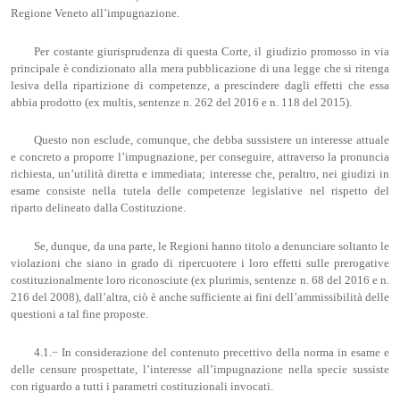
Regione Veneto all’impugnazione.
Per costante giurisprudenza di questa Corte, il giudizio promosso in via
principale è condizionato alla mera pubblicazione di una legge che si ritenga
lesiva della ripartizione di competenze, a prescindere dagli effetti che essa
abbia prodotto (ex multis, sentenze n. 262 del 2016 e n. 118 del 2015).
Questo non esclude, comunque, che debba sussistere un interesse attuale
e concreto a proporre l’impugnazione, per conseguire, attraverso la pronuncia
richiesta, un’utilità diretta e immediata; interesse che, peraltro, nei giudizi in
esame consiste nella tutela delle competenze legislative nel rispetto del
riparto delineato dalla Costituzione.
Se, dunque, da una parte, le Regioni hanno titolo a denunciare soltanto le
violazioni che siano in grado di ripercuotere i loro effetti sulle prerogative
costituzionalmente loro riconosciute (ex plurimis, sentenze n. 68 del 2016 e n.
216 del 2008), dall’altra, ciò è anche sufficiente ai fini dell’ammissibilità delle
questioni a tal fine proposte.
4.1.− In considerazione del contenuto precettivo della norma in esame e
delle censure prospettate, l’interesse all’impugnazione nella specie sussiste
con riguardo a tutti i parametri costituzionali invocati.