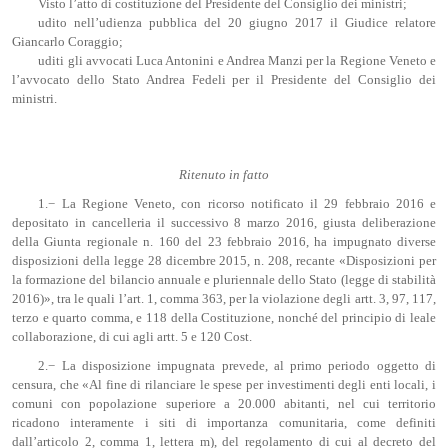
Visto l’atto di costituzione del Presidente del Consiglio dei ministri;
udito nell’udienza pubblica del 20 giugno 2017 il Giudice relatore
Giancarlo Coraggio;
uditi gli avvocati Luca Antonini e Andrea Manzi per la Regione Veneto e
l’avvocato dello Stato Andrea Fedeli per il Presidente del Consiglio dei
ministri.
Ritenuto in fatto
1.− La Regione Veneto, con ricorso notificato il 29 febbraio 2016 e
depositato in cancelleria il successivo 8 marzo 2016, giusta deliberazione
della Giunta regionale n. 160 del 23 febbraio 2016, ha impugnato diverse
disposizioni della legge 28 dicembre 2015, n. 208, recante «Disposizioni per
la formazione del bilancio annuale e pluriennale dello Stato (legge di stabilità
2016)», tra le quali l’art. 1, comma 363, per la violazione degli artt. 3, 97, 117,
terzo e quarto comma, e 118 della Costituzione, nonché del principio di leale
collaborazione, di cui agli artt. 5 e 120 Cost.
2.− La disposizione impugnata prevede, al primo periodo oggetto di
censura, che «Al fine di rilanciare le spese per investimenti degli enti locali, i
comuni con popolazione superiore a 20.000 abitanti, nel cui territorio
ricadono interamente i siti di importanza comunitaria, come definiti
dall’articolo 2, comma 1, lettera m), del regolamento di cui al decreto del