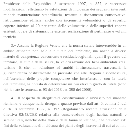
Presidente della Repubblica 8 settembre 1997, n. 357, e successive
modificazioni, effettuano le valutazioni di incidenza dei seguenti interventi
minori: manutenzione straordinaria, restauro e risanamento conservativo,
ristrutturazione edilizia, anche con incrementi volumetrici o di superfici
coperte inferiori al 20 per cento delle volumetrie o delle superfici coperte
esistenti, opere di sistemazione esterne, realizzazione di pertinenze e volumi
tecnici».
3.− Assume la Regione Veneto che la norma statale interverrebbe in un
ambito attinente non solo alla tutela dell’ambiente, ma anche a diverse
materie di competenza concorrente e residuale regionali, quali il governo del
territorio, la tutela della salute, la valorizzazione dei beni ambientali ed il
turismo. E che, in relazione ad ambiti intrinsecamente trasversali, la
giurisprudenza costituzionale ha precisato che alle Regioni è riconosciuta,
nell’esercizio delle proprie competenze che interferiscano con la tutela
dell’ambiente, la potestà di determinare un più elevato grado di tutela (sono
richiamate le sentenze n. 93 del 2013 e n. 398 del 2006).
4.− Il sospetto di illegittimità costituzionale è ravvisato nel mancato
richiamo, e dunque nella deroga, a quanto previsto dall’art. 5, comma 5, del
d.P.R. 8 settembre 1997, n. 357 (Regolamento recante attuazione della
direttiva 92/43/CEE relativa alla conservazione degli habitat naturali e
seminaturali, nonché della flora e della fauna selvatiche), che prevede: «Ai
fini della valutazione di incidenza dei piani e degli interventi di cui ai commi