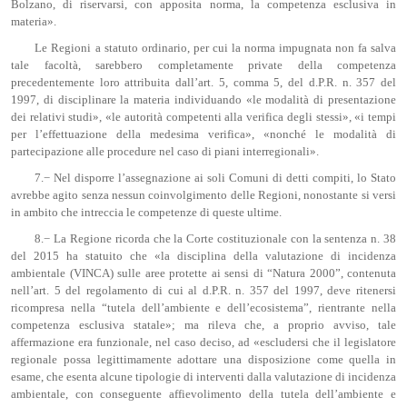
Bolzano, di riservarsi, con apposita norma, la competenza esclusiva in
materia».
Le Regioni a statuto ordinario, per cui la norma impugnata non fa salva
tale facoltà, sarebbero completamente private della competenza
precedentemente loro attribuita dall’art. 5, comma 5, del d.P.R. n. 357 del
1997, di disciplinare la materia individuando «le modalità di presentazione
dei relativi studi», «le autorità competenti alla verifica degli stessi», «i tempi
per l’effettuazione della medesima verifica», «nonché le modalità di
partecipazione alle procedure nel caso di piani interregionali».
7.− Nel disporre l’assegnazione ai soli Comuni di detti compiti, lo Stato
avrebbe agito senza nessun coinvolgimento delle Regioni, nonostante si versi
in ambito che intreccia le competenze di queste ultime.
8.− La Regione ricorda che la Corte costituzionale con la sentenza n. 38
del 2015 ha statuito che «la disciplina della valutazione di incidenza
ambientale (VINCA) sulle aree protette ai sensi di “Natura 2000”, contenuta
nell’art. 5 del regolamento di cui al d.P.R. n. 357 del 1997, deve ritenersi
ricompresa nella “tutela dell’ambiente e dell’ecosistema”, rientrante nella
competenza esclusiva statale»; ma rileva che, a proprio avviso, tale
affermazione era funzionale, nel caso deciso, ad «escludersi che il legislatore
regionale possa legittimamente adottare una disposizione come quella in
esame, che esenta alcune tipologie di interventi dalla valutazione di incidenza
ambientale, con conseguente affievolimento della tutela dell’ambiente e