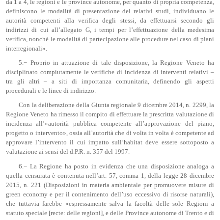
da 1 a 4, le regioni e le province autonome, per quanto di propria competenza,
definiscono le modalità di presentazione dei relativi studi, individuano le
autorità competenti alla verifica degli stessi, da effettuarsi secondo gli
indirizzi di cui all’allegato G, i tempi per l’effettuazione della medesima
verifica, nonché le modalità di partecipazione alle procedure nel caso di piani
interregionali».
5.− Proprio in attuazione di tale disposizione, la Regione Veneto ha
disciplinato compiutamente le verifiche di incidenza di interventi relativi –
tra gli altri – a siti di importanza comunitaria, definendo gli aspetti
procedurali e le linee di indirizzo.
Con la deliberazione della Giunta regionale 9 dicembre 2014, n. 2299, la
Regione Veneto ha rimesso il compito di effettuare la prescritta valutazione di
incidenza all’«autorità pubblica competente all’approvazione del piano,
progetto o intervento», ossia all’autorità che di volta in volta è competente ad
approvare l’intervento il cui impatto sull’habitat deve essere sottoposto a
valutazione ai sensi del d.P.R. n. 357 del 1997.
6.− La Regione ha posto in evidenza che una disposizione analoga a
quella censurata è contenuta nell’art. 57, comma 1, della legge 28 dicembre
2015, n. 221 (Disposizioni in materia ambientale per promuovere misure di
green economy e per il contenimento dell’uso eccessivo di risorse naturali),
che tuttavia farebbe «espressamente salva la facoltà delle sole Regioni a
statuto speciale [recte: delle regioni], e delle Province autonome di Trento e di