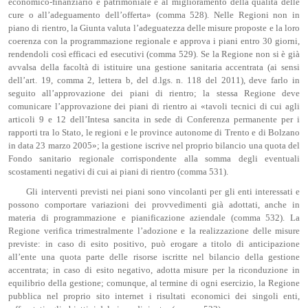
economico-finanziario e patrimoniale e al miglioramento della qualità delle
cure o all’adeguamento dell’offerta» (comma 528). Nelle Regioni non in
piano di rientro, la Giunta valuta l’adeguatezza delle misure proposte e la loro
coerenza con la programmazione regionale e approva i piani entro 30 giorni,
rendendoli così efficaci ed esecutivi (comma 529). Se la Regione non si è già
avvalsa della facoltà di istituire una gestione sanitaria accentrata (ai sensi
dell’art. 19, comma 2, lettera b, del d.lgs. n. 118 del 2011), deve farlo in
seguito all’approvazione dei piani di rientro; la stessa Regione deve
comunicare l’approvazione dei piani di rientro ai «tavoli tecnici di cui agli
articoli 9 e 12 dell’Intesa sancita in sede di Conferenza permanente per i
rapporti tra lo Stato, le regioni e le province autonome di Trento e di Bolzano
in data 23 marzo 2005»; la gestione iscrive nel proprio bilancio una quota del
Fondo sanitario regionale corrispondente alla somma degli eventuali
scostamenti negativi di cui ai piani di rientro (comma 531).
Gli interventi previsti nei piani sono vincolanti per gli enti interessati e
possono comportare variazioni dei provvedimenti già adottati, anche in
materia di programmazione e pianificazione aziendale (comma 532). La
Regione verifica trimestralmente l’adozione e la realizzazione delle misure
previste: in caso di esito positivo, può erogare a titolo di anticipazione
all’ente una quota parte delle risorse iscritte nel bilancio della gestione
accentrata; in caso di esito negativo, adotta misure per la riconduzione in
equilibrio della gestione; comunque, al termine di ogni esercizio, la Regione
pubblica nel proprio sito internet i risultati economici dei singoli enti,