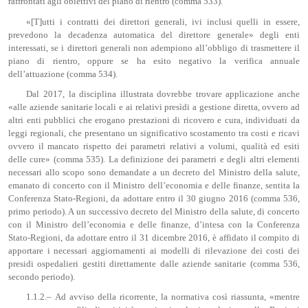
raffrontati agli obiettivi del piano di rientro (comma 533).
«[T]utti i contratti dei direttori generali, ivi inclusi quelli in essere,
prevedono la decadenza automatica del direttore generale» degli enti
interessati, se i direttori generali non adempiono all’obbligo di trasmettere il
piano di rientro, oppure se ha esito negativo la verifica annuale
dell’attuazione (comma 534).
Dal 2017, la disciplina illustrata dovrebbe trovare applicazione anche
«alle aziende sanitarie locali e ai relativi presìdi a gestione diretta, ovvero ad
altri enti pubblici che erogano prestazioni di ricovero e cura, individuati da
leggi regionali, che presentano un significativo scostamento tra costi e ricavi
ovvero il mancato rispetto dei parametri relativi a volumi, qualità ed esiti
delle cure» (comma 535). La definizione dei parametri e degli altri elementi
necessari allo scopo sono demandate a un decreto del Ministro della salute,
emanato di concerto con il Ministro dell’economia e delle finanze, sentita la
Conferenza Stato-Regioni, da adottare entro il 30 giugno 2016 (comma 536,
primo periodo). A un successivo decreto del Ministro della salute, di concerto
con il Ministro dell’economia e delle finanze, d’intesa con la Conferenza
Stato-Regioni, da adottare entro il 31 dicembre 2016, è affidato il compito di
apportare i necessari aggiornamenti ai modelli di rilevazione dei costi dei
presidi ospedalieri gestiti direttamente dalle aziende sanitarie (comma 536,
secondo periodo).
1.1.2.– Ad avviso della ricorrente, la normativa così riassunta, «mentre