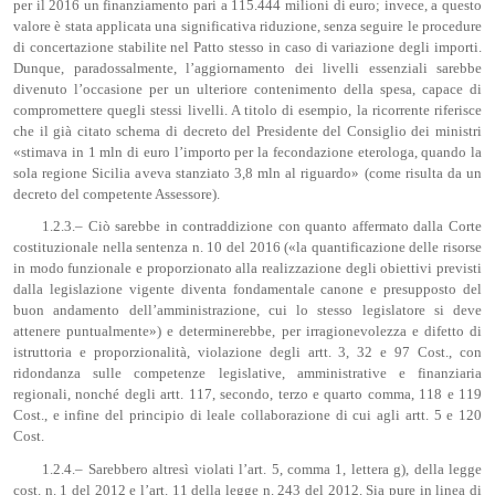
per il 2016 un finanziamento pari a 115.444 milioni di euro; invece, a questo
valore è stata applicata una significativa riduzione, senza seguire le procedure
di concertazione stabilite nel Patto stesso in caso di variazione degli importi.
Dunque, paradossalmente, l’aggiornamento dei livelli essenziali sarebbe
divenuto l’occasione per un ulteriore contenimento della spesa, capace di
compromettere quegli stessi livelli. A titolo di esempio, la ricorrente riferisce
che il già citato schema di decreto del Presidente del Consiglio dei ministri
«stimava in 1 mln di euro l’importo per la fecondazione eterologa, quando la
sola regione Sicilia aveva stanziato 3,8 mln al riguardo» (come risulta da un
decreto del competente Assessore).
1.2.3.– Ciò sarebbe in contraddizione con quanto affermato dalla Corte
costituzionale nella sentenza n. 10 del 2016 («la quantificazione delle risorse
in modo funzionale e proporzionato alla realizzazione degli obiettivi previsti
dalla legislazione vigente diventa fondamentale canone e presupposto del
buon andamento dell’amministrazione, cui lo stesso legislatore si deve
attenere puntualmente») e determinerebbe, per irragionevolezza e difetto di
istruttoria e proporzionalità, violazione degli artt. 3, 32 e 97 Cost., con
ridondanza sulle competenze legislative, amministrative e finanziaria
regionali, nonché degli artt. 117, secondo, terzo e quarto comma, 118 e 119
Cost., e infine del principio di leale collaborazione di cui agli artt. 5 e 120
Cost.
1.2.4.– Sarebbero altresì violati l’art. 5, comma 1, lettera g), della legge
cost. n. 1 del 2012 e l’art. 11 della legge n. 243 del 2012. Sia pure in linea di