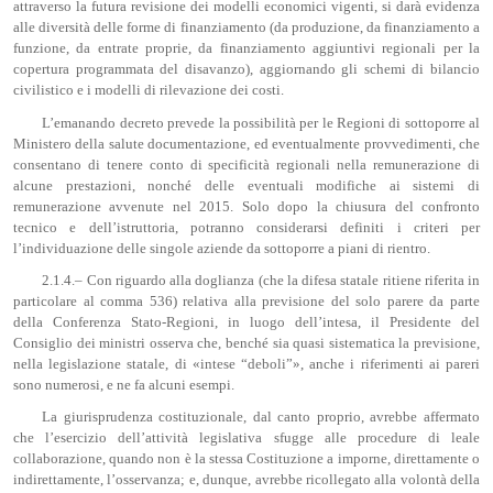
attraverso la futura revisione dei modelli economici vigenti, si darà evidenza
alle diversità delle forme di finanziamento (da produzione, da finanziamento a
funzione, da entrate proprie, da finanziamento aggiuntivi regionali per la
copertura programmata del disavanzo), aggiornando gli schemi di bilancio
civilistico e i modelli di rilevazione dei costi.
L’emanando decreto prevede la possibilità per le Regioni di sottoporre al
Ministero della salute documentazione, ed eventualmente provvedimenti, che
consentano di tenere conto di specificità regionali nella remunerazione di
alcune prestazioni, nonché delle eventuali modifiche ai sistemi di
remunerazione avvenute nel 2015. Solo dopo la chiusura del confronto
tecnico e dell’istruttoria, potranno considerarsi definiti i criteri per
l’individuazione delle singole aziende da sottoporre a piani di rientro.
2.1.4.– Con riguardo alla doglianza (che la difesa statale ritiene riferita in
particolare al comma 536) relativa alla previsione del solo parere da parte
della Conferenza Stato-Regioni, in luogo dell’intesa, il Presidente del
Consiglio dei ministri osserva che, benché sia quasi sistematica la previsione,
nella legislazione statale, di «intese “deboli”», anche i riferimenti ai pareri
sono numerosi, e ne fa alcuni esempi.
La giurisprudenza costituzionale, dal canto proprio, avrebbe affermato
che l’esercizio dell’attività legislativa sfugge alle procedure di leale
collaborazione, quando non è la stessa Costituzione a imporne, direttamente o
indirettamente, l’osservanza; e, dunque, avrebbe ricollegato alla volontà della