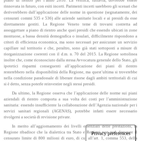
piano di rientro per l’anno 2016. La verifica, tuttavia, dovrebbe essere
rinnovata in futuro, con esiti incerti. Parimenti incerti sarebbero gli scenari che
deriverebbero dall’applicazione delle norme in questione (segnatamente, dei
censurati commi 535 e 536) alle aziende sanitarie locali e ai presidi da esse
direttamente gestiti. La Regione Veneto teme di trovarsi costretta ad
assoggettare a piano di rientro anche quei presidi che essendo ubicati in zone
montuose, a bassa densità demografica o insulari, difficilmente rispondono a
criteri di efficienza economica, ma sono necessari per assicurare un servizio
capillare sul territorio e che, peraltro, sono già stati sottoposti a misure di
riorganizzazione coerenti con il d.m. n. 70 del 2015. La Regione sottolinea
inoltre che, come riconosciuto dalla stessa Avvocatura generale dello Stato, gli
ipotetici risparmi conseguenti all’applicazione dei piani di rientro
resterebbero nella disponibilità della Regione, ma quest’ultima si troverebbe
nella condizione paradossale di liberare risorse dagli ambiti territoriali di cui
si è detto, senza poterle reinvestire negli stessi presidi.
Da ultimo, la Regione osserva che l’applicazione delle norme sui piani
aziendali di rientro comporta a sua volta dei costi per l’amministrazione
sanitaria: essendo insufficiente la collaborazione dell’Agenzia nazionale per i
servizi sanitari regionali (AGENAS), potrebbe infatti essere necessario
rivolgersi a società di revisione private.
In merito all’aggiornamento dei livelli essenziali delle prestazioni, la
Regione ribadisce che la dialettica tra Stato e Regioni non può derogare il
censurato limite di 800 milioni di euro, di cui all’art. 1, comma 553, della