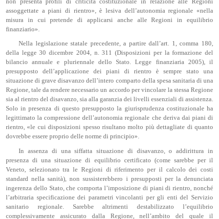
non presenta profili di criticità costituzionale in relazione alle Regioni
assoggettate a piani di rientro», è lesiva dell’autonomia regionale «nella
misura in cui pretende di applicarsi anche alle Regioni in equilibrio
finanziario».
Nella legislazione statale precedente, a partire dall’art. 1, comma 180,
della legge 30 dicembre 2004, n. 311 (Disposizioni per la formazione del
bilancio annuale e pluriennale dello Stato. Legge finanziaria 2005), il
presupposto dell’applicazione dei piani di rientro è sempre stato una
situazione di grave disavanzo dell’intero comparto della spesa sanitaria di una
Regione, tale da rendere necessario un accordo per vincolare la stessa Regione
sia al rientro del disavanzo, sia alla garanzia dei livelli essenziali di assistenza.
Solo in presenza di questo presupposto la giurisprudenza costituzionale ha
legittimato la compressione dell’autonomia regionale che deriva dai piani di
rientro, «le cui disposizioni spesso risultano molto più dettagliate di quanto
dovrebbe essere proprio delle norme di principio».
In assenza di una siffatta situazione di disavanzo, o addirittura in
presenza di una situazione di equilibrio certificato (come sarebbe per il
Veneto, selezionato tra le Regioni di riferimento per il calcolo dei costi
standard nella sanità), non sussisterebbero i presupposti per la denunciata
ingerenza dello Stato, che comporta l’imposizione di piani di rientro, nonché
l’arbitraria specificazione dei parametri vincolanti per gli enti del Servizio
sanitario regionale. Sarebbe altrimenti destabilizzato l’equilibrio
complessivamente assicurato dalla Regione, nell’ambito del quale il