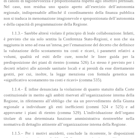
di canoni di ragionevolezza e proporzionalità rispetto agli obiettivi prefissati.
Nel caso, non residua uno spazio aperto all’esercizio dell’autonomia
regionale, indispensabile affinché il coordinamento della finanza pubblica
non si traduca in menomazione irragionevole e sproporzionata dell’autonomia
e della capacità di programmazione della Regione.
1.1.3.– Sarebbe altresì violato il principio di leale collaborazione. Infatti,
è previsto che sia solo sentita la Conferenza Stato-Regioni, e non che sia
raggiunta in seno ad essa un’intesa, per l’emanazione del decreto che definisce
la valutazione dello scostamento tra costi e ricavi, i parametri relativi a
volumi, qualità ed esiti delle cure, nonché le linee guida per la
predisposizione dei piani di rientro (comma 526). Lo stesso è previsto per i
decreti relativi alle aziende sanitarie locali e ai presidi da esse direttamente
gestiti, per cui, inoltre, la legge menziona con formula generica un
«significativo scostamento tra costi e ricavi» (comma 535).
1.1.4.– È infine denunciata la violazione di quanto statuito dalla Corte
costituzionale in merito agli ambiti riservati all’organizzazione interna della
Regione, in riferimento all’obbligo che sia un provvedimento della Giunta
regionale a individuare gli enti inefficienti (commi 524 e 525) e ad
approvarne i piani di rientro (comma 529). L’individuazione dell’organo
titolare di una determinata funzione amministrativa rientrerebbe nella
normativa di dettaglio attinente all’organizzazione interna della Regione.
1.1.5.– Per i motivi anzidetti, conclude la ricorrente, le disposizioni