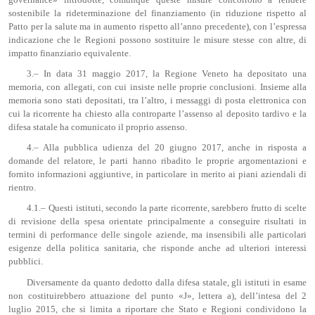
sostenibile la rideterminazione del finanziamento (in riduzione rispetto al
Patto per la salute ma in aumento rispetto all’anno precedente), con l’espressa
indicazione che le Regioni possono sostituire le misure stesse con altre, di
impatto finanziario equivalente.
3.– In data 31 maggio 2017, la Regione Veneto ha depositato una
memoria, con allegati, con cui insiste nelle proprie conclusioni. Insieme alla
memoria sono stati depositati, tra l’altro, i messaggi di posta elettronica con
cui la ricorrente ha chiesto alla controparte l’assenso al deposito tardivo e la
difesa statale ha comunicato il proprio assenso.
4.– Alla pubblica udienza del 20 giugno 2017, anche in risposta a
domande del relatore, le parti hanno ribadito le proprie argomentazioni e
fornito informazioni aggiuntive, in particolare in merito ai piani aziendali di
rientro.
4.1.– Questi istituti, secondo la parte ricorrente, sarebbero frutto di scelte
di revisione della spesa orientate principalmente a conseguire risultati in
termini di performance delle singole aziende, ma insensibili alle particolari
esigenze della politica sanitaria, che risponde anche ad ulteriori interessi
pubblici.
Diversamente da quanto dedotto dalla difesa statale, gli istituti in esame
non costituirebbero attuazione del punto «J», lettera a), dell’intesa del 2
luglio 2015, che si limita a riportare che Stato e Regioni condividono la