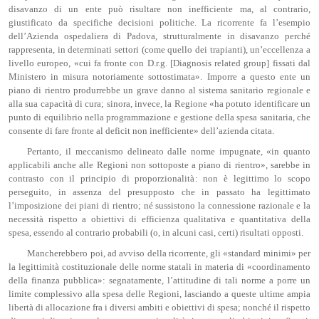
disavanzo di un ente può risultare non inefficiente ma, al contrario,
giustificato da specifiche decisioni politiche. La ricorrente fa l’esempio
dell’Azienda ospedaliera di Padova, strutturalmente in disavanzo perché
rappresenta, in determinati settori (come quello dei trapianti), un’eccellenza a
livello europeo, «cui fa fronte con D.r.g. [Diagnosis related group] fissati dal
Ministero in misura notoriamente sottostimata». Imporre a questo ente un
piano di rientro produrrebbe un grave danno al sistema sanitario regionale e
alla sua capacità di cura; sinora, invece, la Regione «ha potuto identificare un
punto di equilibrio nella programmazione e gestione della spesa sanitaria, che
consente di fare fronte al deficit non inefficiente» dell’azienda citata.
Pertanto, il meccanismo delineato dalle norme impugnate, «in quanto
applicabili anche alle Regioni non sottoposte a piano di rientro», sarebbe in
contrasto con il principio di proporzionalità: non è legittimo lo scopo
perseguito, in assenza del presupposto che in passato ha legittimato
l’imposizione dei piani di rientro; né sussistono la connessione razionale e la
necessità rispetto a obiettivi di efficienza qualitativa e quantitativa della
spesa, essendo al contrario probabili (o, in alcuni casi, certi) risultati opposti.
Mancherebbero poi, ad avviso della ricorrente, gli «standard minimi» per
la legittimità costituzionale delle norme statali in materia di «coordinamento
della finanza pubblica»: segnatamente, l’attitudine di tali norme a porre un
limite complessivo alla spesa delle Regioni, lasciando a queste ultime ampia
libertà di allocazione fra i diversi ambiti e obiettivi di spesa; nonché il rispetto