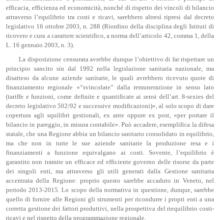
efficacia, efficienza ed economicità, nonché di rispetto dei vincoli di bilancio
attraverso l’equilibrio tra costi e ricavi, sarebbero altresì ripresi dal decreto
legislativo 16 ottobre 2003, n. 288 (Riordino della disciplina degli Istituti di
ricovero e cura a carattere scientifico, a norma dell’articolo 42, comma 1, della
L. 16 gennaio 2003, n. 3).
La disposizione censurata avrebbe dunque l’obiettivo di far rispettare un
principio sancito sin dal 1992 nella legislazione sanitaria nazionale, ma
disatteso da alcune aziende sanitarie, le quali avrebbero ricevuto quote di
finanziamento regionale «“svincolate” dalla remunerazione in senso lato
(tariffe e funzioni, come definite e quantificate ai sensi dell’art. 8-sexies del
decreto legislativo 502/92 e successive modificazioni)», al solo scopo di dare
copertura agli squilibri gestionali, ex ante oppure ex post, «per portare il
bilancio in pareggio, in misura contabile». Può accadere, esemplifica la difesa
statale, che una Regione abbia un bilancio sanitario consolidato in equilibrio,
ma che non in tutte le sue aziende sanitarie la produzione resa e i
finanziamenti a funzione equivalgano ai costi. Sovente, l’equilibrio è
garantito non tramite un efficace ed efficiente governo delle risorse da parte
dei singoli enti, ma attraverso gli utili generati dalla Gestione sanitaria
accentrata della Regione: proprio questo sarebbe accaduto in Veneto, nel
periodo 2013-2015. Lo scopo della normativa in questione, dunque, sarebbe
quello di fornire alle Regioni gli strumenti per ricondurre i propri enti a una
corretta gestione dei fattori produttivi, nella prospettiva del riequilibrio costi-
ricavi e nel rispetto della programmazione regionale.