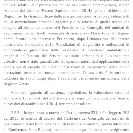
dei dati relativi alle prestazioni incluse nei nomenclatori regionali, «come
risultano dal sistema Tessera Sanitaria anno 2014», previa richiesta alle
Regioni per la «transcodifica» delle prestazioni stesse rispetto agli elenchi di
cui al nomenclatore nazionale vigente e allo schema di quello nuovo (da
allegare all’adottando decreto del Presidente del Consiglio dei ministri di
aggiornamento dei livelli essenziali di assistenza). Quasi tutte le Regioni
hanno fornito i dati necessari. Per contro, dopo l’emanazione del decreto
ministeriale 9 dicembre 2015 (Condizioni di erogabilità e indicazioni di
appropriatezza prescrittiva delle prestazioni di assistenza ambulatoriale
erogabili nell’ambito del Servizio sanitario nazionale) e il susseguente
dibattito, non è stato quantificato il risparmio atteso dall’applicazione delle
condizioni di erogabilità e delle prescrizioni di adeguatezza delle nuove
prestazioni inserite nel nuovo nomenclatore. Questa attività istruttoria e
decisoria ha avuto luogo dopo l’audizione parlamentare menzionata dalla
Regione Veneto.
Pure con riguardo all’assistenza ospedaliera, la valutazione fatta nel
febbraio 2015, sui dati del 2013, è stata in seguito rideterminata in base ai
nuovi dati disponibili per il 2014, frattanto consolidati.
2.2.2.– In ogni caso, a norma dell’art. 1, comma 554, della legge n. 208
del 2015, lo schema di decreto del Presidente del Consiglio dei ministri di
aggiornamento dei livelli essenziali di assistenza è adottato previa intesa con
la Conferenza Stato-Regioni, assicurando dunque il pieno coinvolgimento