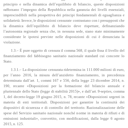
principio e nella dinamica dell’equilibrio di bilancio, queste disposizioni
rafforzano l’impegno della Repubblica nella garanzia dei livelli essenziali,
imprescindibili nella prospettiva dei principi fondamentali di eguaglianza e
solidarietà. Invece, le disposizioni censurate contrastano con i presupposti che
la dinamica dell’equilibrio di bilancio deve rispettare, definanziando
l’autonomia regionale senza che, in nessuna sede, siano state minimamente
considerate le ipotesi previste nelle disposizioni di cui è denunciata la
violazione.
1.3.– È pure oggetto di censura il comma 568, il quale fissa il livello del
finanziamento del fabbisogno sanitario nazionale standard cui concorre lo
Stato.
1.3.1.– La disposizione censurata ridetermina in 111.000 milioni di euro,
per l’anno 2016, la misura dell’anzidetto finanziamento, in precedenza
determinata dall’art. 1, commi 167 e 556, della legge 23 dicembre 2014, n.
190, recante «Disposizioni per la formazione del bilancio annuale e
pluriennale dello Stato (legge di stabilità 2015)», e dall’art. 9-septies, comma
1, del decreto-legge 19 giugno 2015, n. 78, recante «Disposizioni urgenti in
materia di enti territoriali. Disposizioni per garantire la continuità dei
dispositivi di sicurezza e di controllo del territorio. Razionalizzazione delle
spese del Servizio sanitario nazionale nonché norme in materia di rifiuti e di
emissioni industriali», convertito, con modificazioni, dalla legge 6 agosto
2015, n. 125.