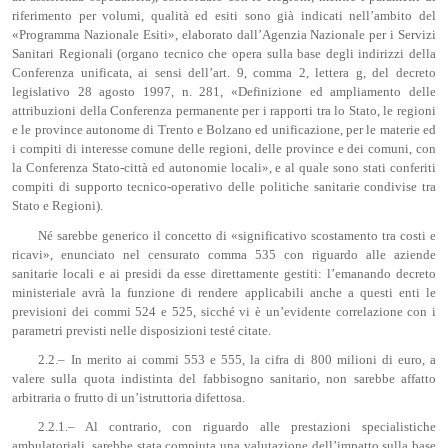
riferimento per volumi, qualità ed esiti sono già indicati nell’ambito del
«Programma Nazionale Esiti», elaborato dall’Agenzia Nazionale per i Servizi
Sanitari Regionali (organo tecnico che opera sulla base degli indirizzi della
Conferenza unificata, ai sensi dell’art. 9, comma 2, lettera g, del decreto
legislativo 28 agosto 1997, n. 281, «Definizione ed ampliamento delle
attribuzioni della Conferenza permanente per i rapporti tra lo Stato, le regioni
e le province autonome di Trento e Bolzano ed unificazione, per le materie ed
i compiti di interesse comune delle regioni, delle province e dei comuni, con
la Conferenza Stato-città ed autonomie locali», e al quale sono stati conferiti
compiti di supporto tecnico-operativo delle politiche sanitarie condivise tra
Stato e Regioni).
Né sarebbe generico il concetto di «significativo scostamento tra costi e
ricavi», enunciato nel censurato comma 535 con riguardo alle aziende
sanitarie locali e ai presidi da esse direttamente gestiti: l’emanando decreto
ministeriale avrà la funzione di rendere applicabili anche a questi enti le
previsioni dei commi 524 e 525, sicché vi è un’evidente correlazione con i
parametri previsti nelle disposizioni testé citate.
2.2.– In merito ai commi 553 e 555, la cifra di 800 milioni di euro, a
valere sulla quota indistinta del fabbisogno sanitario, non sarebbe affatto
arbitraria o frutto di un’istruttoria difettosa.
2.2.1.– Al contrario, con riguardo alle prestazioni specialistiche
ambulatoriali, sarebbe stata compiuta una valutazione dell’impatto sulla base