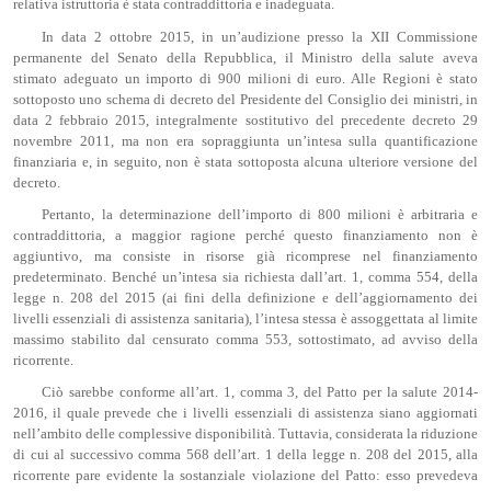
relativa istruttoria è stata contraddittoria e inadeguata.
In data 2 ottobre 2015, in un’audizione presso la XII Commissione
permanente del Senato della Repubblica, il Ministro della salute aveva
stimato adeguato un importo di 900 milioni di euro. Alle Regioni è stato
sottoposto uno schema di decreto del Presidente del Consiglio dei ministri, in
data 2 febbraio 2015, integralmente sostitutivo del precedente decreto 29
novembre 2011, ma non era sopraggiunta un’intesa sulla quantificazione
finanziaria e, in seguito, non è stata sottoposta alcuna ulteriore versione del
decreto.
Pertanto, la determinazione dell’importo di 800 milioni è arbitraria e
contraddittoria, a maggior ragione perché questo finanziamento non è
aggiuntivo, ma consiste in risorse già ricomprese nel finanziamento
predeterminato. Benché un’intesa sia richiesta dall’art. 1, comma 554, della
legge n. 208 del 2015 (ai fini della definizione e dell’aggiornamento dei
livelli essenziali di assistenza sanitaria), l’intesa stessa è assoggettata al limite
massimo stabilito dal censurato comma 553, sottostimato, ad avviso della
ricorrente.
Ciò sarebbe conforme all’art. 1, comma 3, del Patto per la salute 2014-
2016, il quale prevede che i livelli essenziali di assistenza siano aggiornati
nell’ambito delle complessive disponibilità. Tuttavia, considerata la riduzione
di cui al successivo comma 568 dell’art. 1 della legge n. 208 del 2015, alla
ricorrente pare evidente la sostanziale violazione del Patto: esso prevedeva