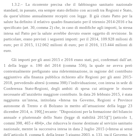
1.3.2.– La ricorrente precisa che il fabbisogno sanitario nazionale
standard, in passato, era sempre stato definito con accordi tra Regioni e Stato,
da quest’ultimo annualmente recepiti con legge. Il già citato Patto per la
salute ha definito il relativo quadro finanziario per il triennio 2014-2016 e ha
specificato (art. 30, comma 2) che, in caso di modifiche agli importi, la stessa
intesa sul Patto per la salute avrebbe dovuto essere oggetto di revisione. In
particolare, erano previsti i seguenti importi: per il 2014, 109.928 milioni di
euro; per il 2015, 112.062 milioni di euro; per il 2016, 115.444 milioni di
euro.
Gli importi per gli anni 2015 e 2016 erano stati, poi, confermati dall’art.
1 della legge n. 190 del 2014 (comma 556), la quale ne aveva però
contestualmente prefigurato una rideterminazione, in ragione del contributo
aggiuntivo alla finanza pubblica richiesto alle Regioni per gli anni 2015-
2018, prevedendo altresì (comma 398) l’individuazione, con intesa in sede di
Conferenza Stato-Regioni, degli ambiti di spesa cui attingere le risorse
necessarie all’anzidetto maggiore contributo. In data 26 febbraio 2015, è stata
raggiunta un’intesa, intitolata «Intesa tra Governo, Regioni e Province
autonome di Trento e di Bolzano in merito all’attuazione della legge 23
dicembre 2014, n. 190[,] recante: “Disposizioni per la formazione del bilancio
annuale e pluriennale dello Stato (legge di stabilità 2015)[”] (articolo 1,
commi 398, 465 e 484)», che riduceva le risorse destinate al servizio sanitario
nazionale, mentre la successiva intesa in data 2 luglio 2015 («Intesa ai sensi
dell’articolo 8, comma 6, della legge 5 giugno 2003, n. 131, tra il Governo, le