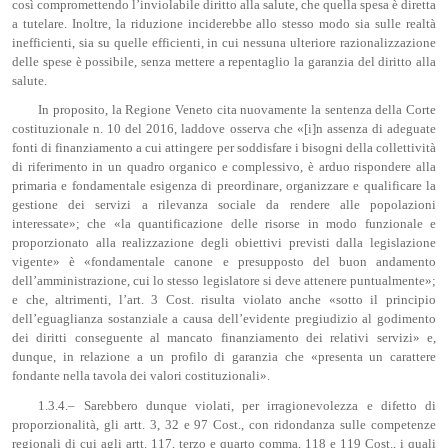
così compromettendo l’inviolabile diritto alla salute, che quella spesa è diretta
a tutelare. Inoltre, la riduzione inciderebbe allo stesso modo sia sulle realtà
inefficienti, sia su quelle efficienti, in cui nessuna ulteriore razionalizzazione
delle spese è possibile, senza mettere a repentaglio la garanzia del diritto alla
salute.
In proposito, la Regione Veneto cita nuovamente la sentenza della Corte
costituzionale n. 10 del 2016, laddove osserva che «[i]n assenza di adeguate
fonti di finanziamento a cui attingere per soddisfare i bisogni della collettività
di riferimento in un quadro organico e complessivo, è arduo rispondere alla
primaria e fondamentale esigenza di preordinare, organizzare e qualificare la
gestione dei servizi a rilevanza sociale da rendere alle popolazioni
interessate»; che «la quantificazione delle risorse in modo funzionale e
proporzionato alla realizzazione degli obiettivi previsti dalla legislazione
vigente» è «fondamentale canone e presupposto del buon andamento
dell’amministrazione, cui lo stesso legislatore si deve attenere puntualmente»;
e che, altrimenti, l’art. 3 Cost. risulta violato anche «sotto il principio
dell’eguaglianza sostanziale a causa dell’evidente pregiudizio al godimento
dei diritti conseguente al mancato finanziamento dei relativi servizi» e,
dunque, in relazione a un profilo di garanzia che «presenta un carattere
fondante nella tavola dei valori costituzionali».
1.3.4.– Sarebbero dunque violati, per irragionevolezza e difetto di
proporzionalità, gli artt. 3, 32 e 97 Cost., con ridondanza sulle competenze
regionali di cui agli artt. 117, terzo e quarto comma, 118 e 119 Cost., i quali