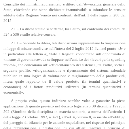
Consiglio dei ministri, rappresentato e difeso dall’Avvocatura generale dello
Stato, chiedendo che siano dichiarate inammissibili o infondate le censure
addotte dalla Regione Veneto nei confronti dell’art. 1 della legge n. 208 del
2015.
2.1.– La difesa statale si sofferma, tra l’altro, sul contenuto dei commi da
524 a 536 e sulle relative censure.
2.1.1.– Secondo la difesa, tali disposizioni rappresentano la trasposizione
in legge di misure condivise nell’intesa del 2 luglio 2015. Ivi, nel punto «J» e
in particolare alla lettera a), Stato e Regioni concordano sull’opportunità di
«misure di governance», da sviluppare nell’ambito dei «lavori per la spending
review», che concorrano all’«efficientamento del sistema», tra l’altro, sotto il
seguente profilo: «riorganizzazione e ripensamento del sistema aziendale
pubblico in una logica di valutazione e miglioramento della produttività,
intesa quale rapporto tra il valore prodotto (in termini quantitativi e
economici) ed i fattori produttivi utilizzati (in termini quantitativi e
economici)».
A propria volta, questo indirizzo sarebbe volto a garantire la piena
applicazione di quanto previsto nel decreto legislativo 30 dicembre 1992, n.
502 (Riordino della disciplina in materia sanitaria, a norma dell’articolo 1
della legge 23 ottobre 1992, n. 421), all’art. 4, comma 8, in merito all’obbligo
del pareggio di bilancio per le aziende ospedaliere, nel rispetto del principio
della remunerazione a prestazione, di cui all’art. 8-sexies. I principi di