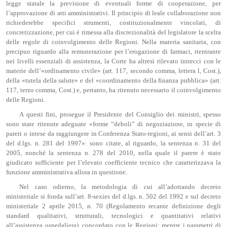
legge statale la previsione di eventuali forme di cooperazione, per
l’approvazione di atti amministrativi. Il principio di leale collaborazione non
richiederebbe specifici strumenti, costituzionalmente vincolati, di
concretizzazione, per cui è rimessa alla discrezionalità del legislatore la scelta
delle regole di coinvolgimento delle Regioni. Nella materia sanitaria, con
precipuo riguardo alla remunerazione per l’erogazione di farmaci, rientrante
nei livelli essenziali di assistenza, la Corte ha altresì rilevato intrecci con le
materie dell’«ordinamento civile» (art. 117, secondo comma, lettera l, Cost.),
della «tutela della salute» e del «coordinamento della finanza pubblica» (art.
117, terzo comma, Cost.) e, pertanto, ha ritenuto necessario il coinvolgimento
delle Regioni.
A questi fini, prosegue il Presidente del Consiglio dei ministri, spesso
sono state ritenute adeguate «forme “deboli” di negoziazione, in specie di
pareri o intese da raggiungere in Conferenza Stato-regioni, ai sensi dell’art. 3
del d.lgs. n. 281 del 1997»: sono citate, al riguardo, la sentenza n. 31 del
2005, nonché la sentenza n. 278 del 2010, nella quale il parere è stato
giudicato sufficiente per l’elevato coefficiente tecnico che caratterizzava la
funzione amministrativa allora in questione.
Nel caso odierno, la metodologia di cui all’adottando decreto
ministeriale si fonda sull’art. 8-sexies del d.lgs. n. 502 del 1992 e sul decreto
ministeriale 2 aprile 2015, n. 70 (Regolamento recante definizione degli
standard qualitativi, strutturali, tecnologici e quantitativi relativi
all’assistenza ospedaliera), concordato con le Regioni; mentre i parametri di