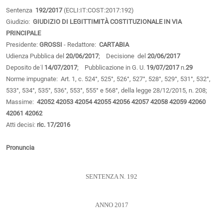
Sentenza
192/2017
(ECLI:IT:COST:2017:192)
Giudizio:
GIUDIZIO DI LEGITTIMITÀ COSTITUZIONALE IN VIA
PRINCIPALE
Presidente:
GROSSI
- Redattore:
CARTABIA
Udienza Pubblica del
20/06/2017
; Decisione del
20/06/2017
Deposito de˙l
14/07/2017
; Pubblicazione in G. U.
19/07/2017
n.
29
Norme impugnate: Art. 1, c. 524°, 525°, 526°, 527°, 528°, 529°, 531°, 532°,
533°, 534°, 535°, 536°, 553°, 555° e 568°, della legge 28/12/2015, n. 208;
Massime:
42052
42053
42054
42055
42056
42057
42058
42059
42060
42061
42062
Atti decisi:
ric. 17/2016
Pronuncia
SENTENZA N. 192
ANNO 2017