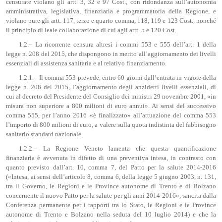
censurate violano gli artt. 3, 32 e 97 Cost., con ridondanza sull’autonomia
amministrativa, legislativa, finanziaria e programmatoria della Regione, e
violano pure gli artt. 117, terzo e quarto comma, 118, 119 e 123 Cost., nonché
il principio di leale collaborazione di cui agli artt. 5 e 120 Cost.
1.2.– La ricorrente censura altresì i commi 553 e 555 dell’art. 1 della
legge n. 208 del 2015, che dispongono in merito all’aggiornamento dei livelli
essenziali di assistenza sanitaria e al relativo finanziamento.
1.2.1.– Il comma 553 prevede, entro 60 giorni dall’entrata in vigore della
legge n. 208 del 2015, l’aggiornamento degli anzidetti livelli essenziali, di
cui al decreto del Presidente del Consiglio dei ministri 29 novembre 2001, «in
misura non superiore a 800 milioni di euro annui». Ai sensi del successivo
comma 555, per l’anno 2016 «è finalizzato» all’attuazione del comma 553
l’importo di 800 milioni di euro, a valere sulla quota indistinta del fabbisogno
sanitario standard nazionale.
1.2.2.– La Regione Veneto lamenta che questa quantificazione
finanziaria è avvenuta in difetto di una preventiva intesa, in contrasto con
quanto previsto dall’art. 10, comma 7, del Patto per la salute 2014-2016
(«Intesa, ai sensi dell’articolo 8, comma 6, della legge 5 giugno 2003, n. 131,
tra il Governo, le Regioni e le Province autonome di Trento e di Bolzano
concernente il nuovo Patto per la salute per gli anni 2014-2016», sancita dalla
Conferenza permanente per i rapporti tra lo Stato, le Regioni e le Province
autonome di Trento e Bolzano nella seduta del 10 luglio 2014) e che la