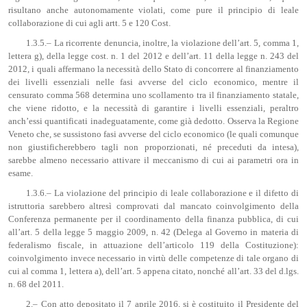
risultano anche autonomamente violati, come pure il principio di leale
collaborazione di cui agli artt. 5 e 120 Cost.
1.3.5.– La ricorrente denuncia, inoltre, la violazione dell’art. 5, comma 1,
lettera g), della legge cost. n. 1 del 2012 e dell’art. 11 della legge n. 243 del
2012, i quali affermano la necessità dello Stato di concorrere al finanziamento
dei livelli essenziali nelle fasi avverse del ciclo economico, mentre il
censurato comma 568 determina uno scollamento tra il finanziamento statale,
che viene ridotto, e la necessità di garantire i livelli essenziali, peraltro
anch’essi quantificati inadeguatamente, come già dedotto. Osserva la Regione
Veneto che, se sussistono fasi avverse del ciclo economico (le quali comunque
non giustificherebbero tagli non proporzionati, né preceduti da intesa),
sarebbe almeno necessario attivare il meccanismo di cui ai parametri ora in
esame.
1.3.6.– La violazione del principio di leale collaborazione e il difetto di
istruttoria sarebbero altresì comprovati dal mancato coinvolgimento della
Conferenza permanente per il coordinamento della finanza pubblica, di cui
all’art. 5 della legge 5 maggio 2009, n. 42 (Delega al Governo in materia di
federalismo fiscale, in attuazione dell’articolo 119 della Costituzione):
coinvolgimento invece necessario in virtù delle competenze di tale organo di
cui al comma 1, lettera a), dell’art. 5 appena citato, nonché all’art. 33 del d.lgs.
n. 68 del 2011.
2.– Con atto depositato il 7 aprile 2016, si è costituito il Presidente del