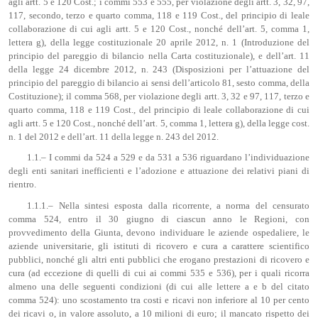
agli artt. 5 e 120 Cost.; i commi 553 e 555, per violazione degli artt. 3, 32, 97,
117, secondo, terzo e quarto comma, 118 e 119 Cost., del principio di leale
collaborazione di cui agli artt. 5 e 120 Cost., nonché dell’art. 5, comma 1,
lettera g), della legge costituzionale 20 aprile 2012, n. 1 (Introduzione del
principio del pareggio di bilancio nella Carta costituzionale), e dell’art. 11
della legge 24 dicembre 2012, n. 243 (Disposizioni per l’attuazione del
principio del pareggio di bilancio ai sensi dell’articolo 81, sesto comma, della
Costituzione); il comma 568, per violazione degli artt. 3, 32 e 97, 117, terzo e
quarto comma, 118 e 119 Cost., del principio di leale collaborazione di cui
agli artt. 5 e 120 Cost., nonché dell’art. 5, comma 1, lettera g), della legge cost.
n. 1 del 2012 e dell’art. 11 della legge n. 243 del 2012.
1.1.– I commi da 524 a 529 e da 531 a 536 riguardano l’individuazione
degli enti sanitari inefficienti e l’adozione e attuazione dei relativi piani di
rientro.
1.1.1.– Nella sintesi esposta dalla ricorrente, a norma del censurato
comma 524, entro il 30 giugno di ciascun anno le Regioni, con
provvedimento della Giunta, devono individuare le aziende ospedaliere, le
aziende universitarie, gli istituti di ricovero e cura a carattere scientifico
pubblici, nonché gli altri enti pubblici che erogano prestazioni di ricovero e
cura (ad eccezione di quelli di cui ai commi 535 e 536), per i quali ricorra
almeno una delle seguenti condizioni (di cui alle lettere a e b del citato
comma 524): uno scostamento tra costi e ricavi non inferiore al 10 per cento
dei ricavi o, in valore assoluto, a 10 milioni di euro; il mancato rispetto dei