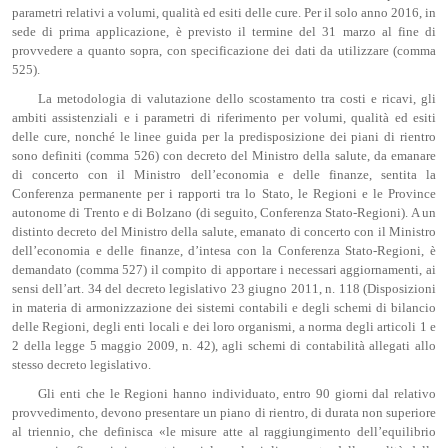
parametri relativi a volumi, qualità ed esiti delle cure. Per il solo anno 2016, in
sede di prima applicazione, è previsto il termine del 31 marzo al fine di
provvedere a quanto sopra, con specificazione dei dati da utilizzare (comma
525).
La metodologia di valutazione dello scostamento tra costi e ricavi, gli
ambiti assistenziali e i parametri di riferimento per volumi, qualità ed esiti
delle cure, nonché le linee guida per la predisposizione dei piani di rientro
sono definiti (comma 526) con decreto del Ministro della salute, da emanare
di concerto con il Ministro dell’economia e delle finanze, sentita la
Conferenza permanente per i rapporti tra lo Stato, le Regioni e le Province
autonome di Trento e di Bolzano (di seguito, Conferenza Stato-Regioni). A un
distinto decreto del Ministro della salute, emanato di concerto con il Ministro
dell’economia e delle finanze, d’intesa con la Conferenza Stato-Regioni, è
demandato (comma 527) il compito di apportare i necessari aggiornamenti, ai
sensi dell’art. 34 del decreto legislativo 23 giugno 2011, n. 118 (Disposizioni
in materia di armonizzazione dei sistemi contabili e degli schemi di bilancio
delle Regioni, degli enti locali e dei loro organismi, a norma degli articoli 1 e
2 della legge 5 maggio 2009, n. 42), agli schemi di contabilità allegati allo
stesso decreto legislativo.
Gli enti che le Regioni hanno individuato, entro 90 giorni dal relativo
provvedimento, devono presentare un piano di rientro, di durata non superiore
al triennio, che definisca «le misure atte al raggiungimento dell’equilibrio