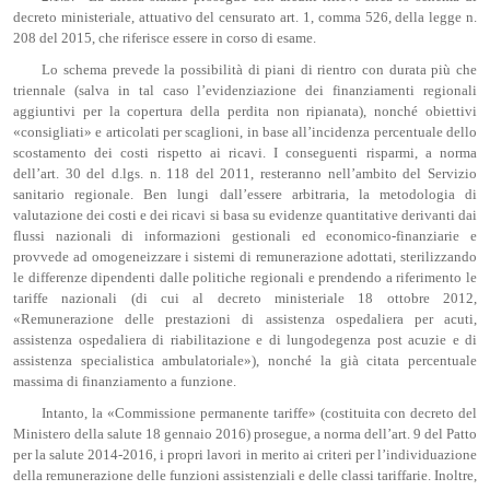
decreto ministeriale, attuativo del censurato art. 1, comma 526, della legge n.
208 del 2015, che riferisce essere in corso di esame.
Lo schema prevede la possibilità di piani di rientro con durata più che
triennale (salva in tal caso l’evidenziazione dei finanziamenti regionali
aggiuntivi per la copertura della perdita non ripianata), nonché obiettivi
«consigliati» e articolati per scaglioni, in base all’incidenza percentuale dello
scostamento dei costi rispetto ai ricavi. I conseguenti risparmi, a norma
dell’art. 30 del d.lgs. n. 118 del 2011, resteranno nell’ambito del Servizio
sanitario regionale. Ben lungi dall’essere arbitraria, la metodologia di
valutazione dei costi e dei ricavi si basa su evidenze quantitative derivanti dai
flussi nazionali di informazioni gestionali ed economico-finanziarie e
provvede ad omogeneizzare i sistemi di remunerazione adottati, sterilizzando
le differenze dipendenti dalle politiche regionali e prendendo a riferimento le
tariffe nazionali (di cui al decreto ministeriale 18 ottobre 2012,
«Remunerazione delle prestazioni di assistenza ospedaliera per acuti,
assistenza ospedaliera di riabilitazione e di lungodegenza post acuzie e di
assistenza specialistica ambulatoriale»), nonché la già citata percentuale
massima di finanziamento a funzione.
Intanto, la «Commissione permanente tariffe» (costituita con decreto del
Ministero della salute 18 gennaio 2016) prosegue, a norma dell’art. 9 del Patto
per la salute 2014-2016, i propri lavori in merito ai criteri per l’individuazione
della remunerazione delle funzioni assistenziali e delle classi tariffarie. Inoltre,