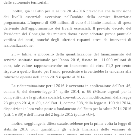
delle autonomie territoriali.
Inoltre, già il Patto per la salute 2014-2016 prevedeva che la revisione
dei livelli essenziali avvenisse nell’ambito della cornice finanziaria
programmata. L’importo di 800 milioni di euro è il limite massimo di spesa
derivante dall’aggiornamento dei livelli essenziali. Il previsto decreto del
Presidente del Consiglio dei ministri dovrà essere adottato previa puntuale
verifica dei costi, nonché degli ulteriori risparmi attesi da interventi di
razionalizzazione.
2.3.– Infine, a proposito della quantificazione del finanziamento del
servizio sanitario nazionale per l’anno 2016, fissato in 111.000 milioni di
euro, tale valore rappresenterebbe un incremento di circa l’1,2 per cento
rispetto a quello fissato per l’anno precedente e invertirebbe la tendenza alla
riduzione operata nell’anno 2015 rispetto al 2014.
La rideterminazione per il 2016 è avvenuta in applicazione dell’art. 46,
comma 6, del decreto-legge 24 aprile 2014, n. 66 (Misure urgenti per la
competitività e la giustizia sociale), convertito, con modificazioni, dalla legge
23 giugno 2014, n. 89, e dell’art. 1, comma 398, della legge n. 190 del 2014,
disposizioni a loro volta poste a fondamento del Patto per la salute 2014-2016
(artt. 1 e 30) e dell’intesa del 2 luglio 2015 (punto «G»).
Inoltre, soggiunge la difesa statale, sebbene per la prima volta la legge di
stabilità 2016 non quantifichi gli effetti finanziari delle «misure di
governance» introdotte, comunque queste misure concorrono a rendere