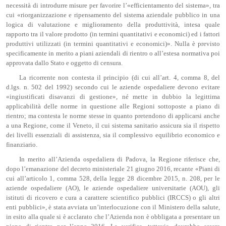
necessità di introdurre misure per favorire l’«efficientamento del sistema», tra
cui «riorganizzazione e ripensamento del sistema aziendale pubblico in una
logica di valutazione e miglioramento della produttività, intesa quale
rapporto tra il valore prodotto (in termini quantitativi e economici) ed i fattori
produttivi utilizzati (in termini quantitativi e economici)». Nulla è previsto
specificamente in merito a piani aziendali di rientro o all’estesa normativa poi
approvata dallo Stato e oggetto di censura.
La ricorrente non contesta il principio (di cui all’art. 4, comma 8, del
d.lgs. n. 502 del 1992) secondo cui le aziende ospedaliere devono evitare
«ingiustificati disavanzi di gestione», né mette in dubbio la legittima
applicabilità delle norme in questione alle Regioni sottoposte a piano di
rientro; ma contesta le norme stesse in quanto pretendono di applicarsi anche
a una Regione, come il Veneto, il cui sistema sanitario assicura sia il rispetto
dei livelli essenziali di assistenza, sia il complessivo equilibrio economico e
finanziario.
In merito all’Azienda ospedaliera di Padova, la Regione riferisce che,
dopo l’emanazione del decreto ministeriale 21 giugno 2016, recante «Piani di
cui all’articolo 1, comma 528, della legge 28 dicembre 2015, n. 208, per le
aziende ospedaliere (AO), le aziende ospedaliere universitarie (AOU), gli
istituti di ricovero e cura a carattere scientifico pubblici (IRCCS) o gli altri
enti pubblici», è stata avviata un’interlocuzione con il Ministero della salute,
in esito alla quale si è acclarato che l’Azienda non è obbligata a presentare un