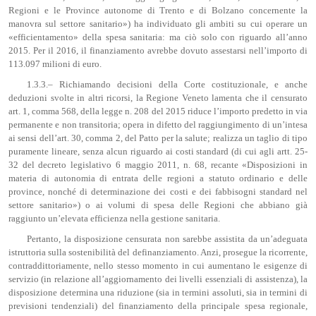
Regioni e le Province autonome di Trento e di Bolzano concernente la
manovra sul settore sanitario») ha individuato gli ambiti su cui operare un
«efficientamento» della spesa sanitaria: ma ciò solo con riguardo all’anno
2015. Per il 2016, il finanziamento avrebbe dovuto assestarsi nell’importo di
113.097 milioni di euro.
1.3.3.– Richiamando decisioni della Corte costituzionale, e anche
deduzioni svolte in altri ricorsi, la Regione Veneto lamenta che il censurato
art. 1, comma 568, della legge n. 208 del 2015 riduce l’importo predetto in via
permanente e non transitoria; opera in difetto del raggiungimento di un’intesa
ai sensi dell’art. 30, comma 2, del Patto per la salute; realizza un taglio di tipo
puramente lineare, senza alcun riguardo ai costi standard (di cui agli artt. 25-
32 del decreto legislativo 6 maggio 2011, n. 68, recante «Disposizioni in
materia di autonomia di entrata delle regioni a statuto ordinario e delle
province, nonché di determinazione dei costi e dei fabbisogni standard nel
settore sanitario») o ai volumi di spesa delle Regioni che abbiano già
raggiunto un’elevata efficienza nella gestione sanitaria.
Pertanto, la disposizione censurata non sarebbe assistita da un’adeguata
istruttoria sulla sostenibilità del definanziamento. Anzi, prosegue la ricorrente,
contraddittoriamente, nello stesso momento in cui aumentano le esigenze di
servizio (in relazione all’aggiornamento dei livelli essenziali di assistenza), la
disposizione determina una riduzione (sia in termini assoluti, sia in termini di
previsioni tendenziali) del finanziamento della principale spesa regionale,