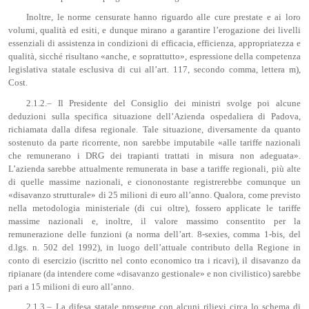
Inoltre, le norme censurate hanno riguardo alle cure prestate e ai loro
volumi, qualità ed esiti, e dunque mirano a garantire l’erogazione dei livelli
essenziali di assistenza in condizioni di efficacia, efficienza, appropriatezza e
qualità, sicché risultano «anche, e soprattutto», espressione della competenza
legislativa statale esclusiva di cui all’art. 117, secondo comma, lettera m),
Cost.
2.1.2.– Il Presidente del Consiglio dei ministri svolge poi alcune
deduzioni sulla specifica situazione dell’Azienda ospedaliera di Padova,
richiamata dalla difesa regionale. Tale situazione, diversamente da quanto
sostenuto da parte ricorrente, non sarebbe imputabile «alle tariffe nazionali
che remunerano i DRG dei trapianti trattati in misura non adeguata».
L’azienda sarebbe attualmente remunerata in base a tariffe regionali, più alte
di quelle massime nazionali, e ciononostante registrerebbe comunque un
«disavanzo strutturale» di 25 milioni di euro all’anno. Qualora, come previsto
nella metodologia ministeriale (di cui oltre), fossero applicate le tariffe
massime nazionali e, inoltre, il valore massimo consentito per la
remunerazione delle funzioni (a norma dell’art. 8-sexies, comma 1-bis, del
d.lgs. n. 502 del 1992), in luogo dell’attuale contributo della Regione in
conto di esercizio (iscritto nel conto economico tra i ricavi), il disavanzo da
ripianare (da intendere come «disavanzo gestionale» e non civilistico) sarebbe
pari a 15 milioni di euro all’anno.
2.1.3.– La difesa statale prosegue con alcuni rilievi circa lo schema di