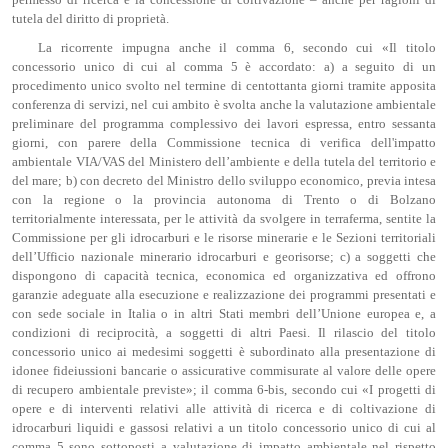
permesso di ricerca e la concessione di coltivazione – anche per ragioni di
tutela del diritto di proprietà.
La ricorrente impugna anche il comma 6, secondo cui «Il titolo
concessorio unico di cui al comma 5 è accordato: a) a seguito di un
procedimento unico svolto nel termine di centottanta giorni tramite apposita
conferenza di servizi, nel cui ambito è svolta anche la valutazione ambientale
preliminare del programma complessivo dei lavori espressa, entro sessanta
giorni, con parere della Commissione tecnica di verifica dell'impatto
ambientale VIA/VAS del Ministero dell’ambiente e della tutela del territorio e
del mare; b) con decreto del Ministro dello sviluppo economico, previa intesa
con la regione o la provincia autonoma di Trento o di Bolzano
territorialmente interessata, per le attività da svolgere in terraferma, sentite la
Commissione per gli idrocarburi e le risorse minerarie e le Sezioni territoriali
dell’Ufficio nazionale minerario idrocarburi e georisorse; c) a soggetti che
dispongono di capacità tecnica, economica ed organizzativa ed offrono
garanzie adeguate alla esecuzione e realizzazione dei programmi presentati e
con sede sociale in Italia o in altri Stati membri dell’Unione europea e, a
condizioni di reciprocità, a soggetti di altri Paesi. Il rilascio del titolo
concessorio unico ai medesimi soggetti è subordinato alla presentazione di
idonee fideiussioni bancarie o assicurative commisurate al valore delle opere
di recupero ambientale previste»; il comma 6-bis, secondo cui «I progetti di
opere e di interventi relativi alle attività di ricerca e di coltivazione di
idrocarburi liquidi e gassosi relativi a un titolo concessorio unico di cui al
comma 5 sono sottoposti a valutazione di impatto ambientale nel rispetto