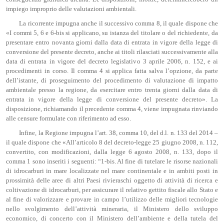
impiego improprio delle valutazioni ambientali.
La ricorrente impugna anche il successivo comma 8, il quale dispone che
«I commi 5, 6 e 6-bis si applicano, su istanza del titolare o del richiedente, da
presentare entro novanta giorni dalla data di entrata in vigore della legge di
conversione del presente decreto, anche ai titoli rilasciati successivamente alla
data di entrata in vigore del decreto legislativo 3 aprile 2006, n. 152, e ai
procedimenti in corso. Il comma 4 si applica fatta salva l’opzione, da parte
dell’istante, di proseguimento del procedimento di valutazione di impatto
ambientale presso la regione, da esercitare entro trenta giorni dalla data di
entrata in vigore della legge di conversione del presente decreto». La
disposizione, richiamando il precedente comma 4, viene impugnata rinviando
alle censure formulate con riferimento ad esso.
Infine, la Regione impugna l’art. 38, comma 10, del d.l. n. 133 del 2014 –
il quale dispone che «All’articolo 8 del decreto-legge 25 giugno 2008, n. 112,
convertito, con modificazioni, dalla legge 6 agosto 2008, n. 133, dopo il
comma 1 sono inseriti i seguenti: “1-bis. Al fine di tutelare le risorse nazionali
di idrocarburi in mare localizzate nel mare continentale e in ambiti posti in
prossimità delle aree di altri Paesi rivieraschi oggetto di attività di ricerca e
coltivazione di idrocarburi, per assicurare il relativo gettito fiscale allo Stato e
al fine di valorizzare e provare in campo l’utilizzo delle migliori tecnologie
nello svolgimento dell’attività mineraria, il Ministero dello sviluppo
economico, di concerto con il Ministero dell’ambiente e della tutela del