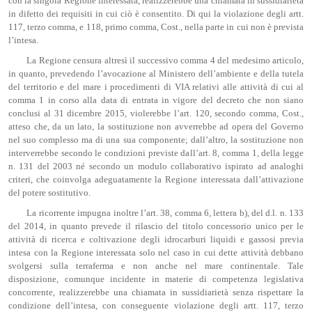
con la singola Regione interessata, realizzerebbe una chiamata in sussidiarietà
in difetto dei requisiti in cui ciò è consentito. Di qui la violazione degli artt.
117, terzo comma, e 118, primo comma, Cost., nella parte in cui non è prevista
l’intesa.
La Regione censura altresì il successivo comma 4 del medesimo articolo,
in quanto, prevedendo l’avocazione al Ministero dell’ambiente e della tutela
del territorio e del mare i procedimenti di VIA relativi alle attività di cui al
comma 1 in corso alla data di entrata in vigore del decreto che non siano
conclusi al 31 dicembre 2015, violerebbe l’art. 120, secondo comma, Cost.,
atteso che, da un lato, la sostituzione non avverrebbe ad opera del Governo
nel suo complesso ma di una sua componente; dall’altro, la sostituzione non
interverrebbe secondo le condizioni previste dall’art. 8, comma 1, della legge
n. 131 del 2003 né secondo un modulo collaborativo ispirato ad analoghi
criteri, che coinvolga adeguatamente la Regione interessata dall’attivazione
del potere sostitutivo.
La ricorrente impugna inoltre l’art. 38, comma 6, lettera b), del d.l. n. 133
del 2014, in quanto prevede il rilascio del titolo concessorio unico per le
attività di ricerca e coltivazione degli idrocarburi liquidi e gassosi previa
intesa con la Regione interessata solo nel caso in cui dette attività debbano
svolgersi sulla terraferma e non anche nel mare continentale. Tale
disposizione, comunque incidente in materie di competenza legislativa
concorrente, realizzerebbe una chiamata in sussidiarietà senza rispettare la
condizione dell’intesa, con conseguente violazione degli artt. 117, terzo