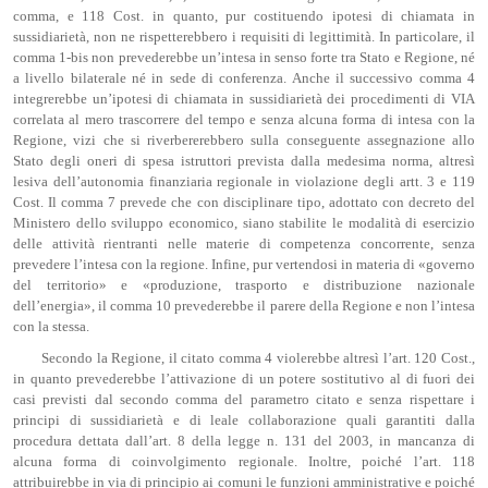
comma, e 118 Cost. in quanto, pur costituendo ipotesi di chiamata in
sussidiarietà, non ne rispetterebbero i requisiti di legittimità. In particolare, il
comma 1-bis non prevederebbe un’intesa in senso forte tra Stato e Regione, né
a livello bilaterale né in sede di conferenza. Anche il successivo comma 4
integrerebbe un’ipotesi di chiamata in sussidiarietà dei procedimenti di VIA
correlata al mero trascorrere del tempo e senza alcuna forma di intesa con la
Regione, vizi che si riverbererebbero sulla conseguente assegnazione allo
Stato degli oneri di spesa istruttori prevista dalla medesima norma, altresì
lesiva dell’autonomia finanziaria regionale in violazione degli artt. 3 e 119
Cost. Il comma 7 prevede che con disciplinare tipo, adottato con decreto del
Ministero dello sviluppo economico, siano stabilite le modalità di esercizio
delle attività rientranti nelle materie di competenza concorrente, senza
prevedere l’intesa con la regione. Infine, pur vertendosi in materia di «governo
del territorio» e «produzione, trasporto e distribuzione nazionale
dell’energia», il comma 10 prevederebbe il parere della Regione e non l’intesa
con la stessa.
Secondo la Regione, il citato comma 4 violerebbe altresì l’art. 120 Cost.,
in quanto prevederebbe l’attivazione di un potere sostitutivo al di fuori dei
casi previsti dal secondo comma del parametro citato e senza rispettare i
principi di sussidiarietà e di leale collaborazione quali garantiti dalla
procedura dettata dall’art. 8 della legge n. 131 del 2003, in mancanza di
alcuna forma di coinvolgimento regionale. Inoltre, poiché l’art. 118
attribuirebbe in via di principio ai comuni le funzioni amministrative e poiché