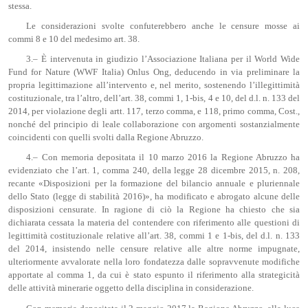
stessa.
Le considerazioni svolte confuterebbero anche le censure mosse ai
commi 8 e 10 del medesimo art. 38.
3.– È intervenuta in giudizio l’Associazione Italiana per il World Wide
Fund for Nature (WWF Italia) Onlus Ong, deducendo in via preliminare la
propria legittimazione all’intervento e, nel merito, sostenendo l’illegittimità
costituzionale, tra l’altro, dell’art. 38, commi 1, 1-bis, 4 e 10, del d.l. n. 133 del
2014, per violazione degli artt. 117, terzo comma, e 118, primo comma, Cost.,
nonché del principio di leale collaborazione con argomenti sostanzialmente
coincidenti con quelli svolti dalla Regione Abruzzo.
4.– Con memoria depositata il 10 marzo 2016 la Regione Abruzzo ha
evidenziato che l’art. 1, comma 240, della legge 28 dicembre 2015, n. 208,
recante «Disposizioni per la formazione del bilancio annuale e pluriennale
dello Stato (legge di stabilità 2016)», ha modificato e abrogato alcune delle
disposizioni censurate. In ragione di ciò la Regione ha chiesto che sia
dichiarata cessata la materia del contendere con riferimento alle questioni di
legittimità costituzionale relative all’art. 38, commi 1 e 1-bis, del d.l. n. 133
del 2014, insistendo nelle censure relative alle altre norme impugnate,
ulteriormente avvalorate nella loro fondatezza dalle sopravvenute modifiche
apportate al comma 1, da cui è stato espunto il riferimento alla strategicità
delle attività minerarie oggetto della disciplina in considerazione.