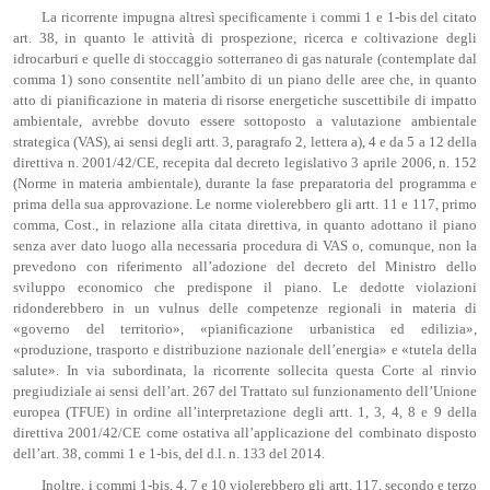
La ricorrente impugna altresì specificamente i commi 1 e 1-bis del citato
art. 38, in quanto le attività di prospezione, ricerca e coltivazione degli
idrocarburi e quelle di stoccaggio sotterraneo di gas naturale (contemplate dal
comma 1) sono consentite nell’ambito di un piano delle aree che, in quanto
atto di pianificazione in materia di risorse energetiche suscettibile di impatto
ambientale, avrebbe dovuto essere sottoposto a valutazione ambientale
strategica (VAS), ai sensi degli artt. 3, paragrafo 2, lettera a), 4 e da 5 a 12 della
direttiva n. 2001/42/CE, recepita dal decreto legislativo 3 aprile 2006, n. 152
(Norme in materia ambientale), durante la fase preparatoria del programma e
prima della sua approvazione. Le norme violerebbero gli artt. 11 e 117, primo
comma, Cost., in relazione alla citata direttiva, in quanto adottano il piano
senza aver dato luogo alla necessaria procedura di VAS o, comunque, non la
prevedono con riferimento all’adozione del decreto del Ministro dello
sviluppo economico che predispone il piano. Le dedotte violazioni
ridonderebbero in un vulnus delle competenze regionali in materia di
«governo del territorio», «pianificazione urbanistica ed edilizia»,
«produzione, trasporto e distribuzione nazionale dell’energia» e «tutela della
salute». In via subordinata, la ricorrente sollecita questa Corte al rinvio
pregiudiziale ai sensi dell’art. 267 del Trattato sul funzionamento dell’Unione
europea (TFUE) in ordine all’interpretazione degli artt. 1, 3, 4, 8 e 9 della
direttiva 2001/42/CE come ostativa all’applicazione del combinato disposto
dell’art. 38, commi 1 e 1-bis, del d.l. n. 133 del 2014.
Inoltre, i commi 1-bis, 4, 7 e 10 violerebbero gli artt. 117, secondo e terzo