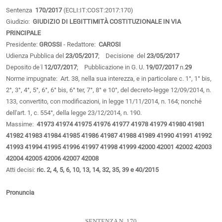
Sentenza
170/2017
(ECLI:IT:COST:2017:170)
Giudizio:
GIUDIZIO DI LEGITTIMITÀ COSTITUZIONALE IN VIA
PRINCIPALE
Presidente:
GROSSI
- Redattore:
CAROSI
Udienza Pubblica del
23/05/2017
; Decisione del
23/05/2017
Deposito de˙l
12/07/2017
; Pubblicazione in G. U.
19/07/2017
n.
29
Norme impugnate: Art. 38, nella sua interezza, e in particolare c. 1°, 1° bis,
2°, 3°, 4°, 5°, 6°, 6° bis, 6° ter, 7°, 8° e 10°, del decreto-legge 12/09/2014, n.
133, convertito, con modificazioni, in legge 11/11/2014, n. 164; nonché
dell'art. 1, c. 554°, della legge 23/12/2014, n. 190.
Massime:
41973
41974
41975
41976
41977
41978
41979
41980
41981
41982
41983
41984
41985
41986
41987
41988
41989
41990
41991
41992
41993
41994
41995
41996
41997
41998
41999
42000
42001
42002
42003
42004
42005
42006
42007
42008
Atti decisi:
ric. 2, 4, 5, 6, 10, 13, 14, 32, 35, 39 e 40/2015
Pronuncia
SENTENZA N. 170