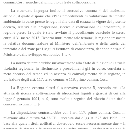
comma, Cost., nonché del principio di leale collaborazione.
La ricorrente impugna inoltre il successivo comma 4 del medesimo
articolo, il quale dispone che «Per i procedimenti di valutazione di impatto
ambientale in corso presso le regioni alla data di entrata in vigore del presente
decreto, relativi alla prospezione, ricerca e coltivazione di idrocarburi, la
regione presso la quale è stato avviato il procedimento conclude lo stesso
entro il 31 marzo 2015. Decorso inutilmente tale termine, la regione trasmette
la relativa documentazione al Ministero dell’ambiente e della tutela del
territorio e del mare per i seguiti istruttori di competenza, dandone notizia al
Ministero dello sviluppo economico. […]».
La norma determinerebbe un’avocazione allo Stato di funzioni di attuale
titolarità regionale, in riferimento a procedimenti già in corso, correlata al
mero decorso del tempo ed in assenza di coinvolgimento della regione, in
violazione degli artt. 117, terzo comma, e 118, primo comma, Cost.
La Regione censura altresì il successivo comma 5, secondo cui «Le
attività di ricerca e coltivazione di idrocarburi liquidi e gassosi di cui alla
legge 9 gennaio 1991, n. 9, sono svolte a seguito del rilascio di un titolo
concessorio unico […]».
La disposizione contrasterebbe con l’art. 117, primo comma, Cost. in
relazione alla direttiva 94/22/CE – recepita dal d.lgs. n. 625 del 1996 – in
base alla quale i titoli abilitativi dovrebbero essere necessariamente due – il