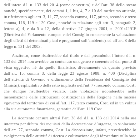
dell’intero d.l. n. 133 del 2014 (come convertito) e dell’art. 38 dello stesso
nonché, specificamente, dei commi 1, 1-bis, 4, 7 e 10 del medesimo articolo,
in riferimento agli artt. 3, 11, 77, secondo comma, 117, primo, secondo e terzo
comma, 118, 119 e 120 Cost., nonché in relazione agli artt. 3, paragrafo 2,
lettera a), 4, e da 5 a 12, della direttiva 27 giugno 2001, n. 2001/42/CE
(Direttiva del Parlamento europeo e del Consiglio concernente la valutazione
degli effetti di determinati piani e programmi sull’ambiente), ed all’art. 8 della
legge n. 131 del 2003.
Anzitutto, come risulterebbe dal titolo e dal preambolo, l’intero d.l. n.
133 del 2014 non avrebbe un contenuto omogeneo e coerente né dal punto di
vista oggettivo né da quello finalistico, diversamente da quanto previsto
dall’art. 15, comma 3, della legge 23 agosto 1988, n. 400 (Disciplina
dell’attività di Governo e ordinamento della Presidenza del Consiglio dei
Ministri), esplicitativo della ratio implicita nell’art. 77, secondo comma, Cost.,
che dunque risulterebbe violato. Tale violazione ridonderebbe nella
menomazione delle attribuzioni costituzionali della Regione nella materia
«governo del territorio» di cui all’art. 117, terzo comma, Cost. ed in un vulnus
alla sua autonomia finanziaria, garantita dall’art. 119 Cost.
La ricorrente censura altresì l’art. 38 del d.l. n. 133 del 2014 nella sua
interezza per difetto dei requisiti della decretazione d’urgenza, in violazione
dell’art. 77, secondo comma, Cost. La disposizione, infatti, prevederebbe lo
svolgimento delle attività di ricerca e coltivazione degli idrocarburi sulla base