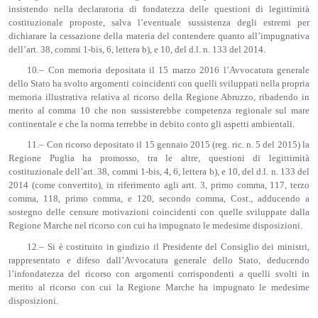
insistendo nella declaratoria di fondatezza delle questioni di legittimità
costituzionale proposte, salva l’eventuale sussistenza degli estremi per
dichiarare la cessazione della materia del contendere quanto all’impugnativa
dell’art. 38, commi 1-bis, 6, lettera b), e 10, del d.l. n. 133 del 2014.
10.– Con memoria depositata il 15 marzo 2016 l’Avvocatura generale
dello Stato ha svolto argomenti coincidenti con quelli sviluppati nella propria
memoria illustrativa relativa al ricorso della Regione Abruzzo, ribadendo in
merito al comma 10 che non sussisterebbe competenza regionale sul mare
continentale e che la norma terrebbe in debito conto gli aspetti ambientali.
11.– Con ricorso depositato il 15 gennaio 2015 (reg. ric. n. 5 del 2015) la
Regione Puglia ha promosso, tra le altre, questioni di legittimità
costituzionale dell’art. 38, commi 1-bis, 4, 6, lettera b), e 10, del d.l. n. 133 del
2014 (come convertito), in riferimento agli artt. 3, primo comma, 117, terzo
comma, 118, primo comma, e 120, secondo comma, Cost., adducendo a
sostegno delle censure motivazioni coincidenti con quelle sviluppate dalla
Regione Marche nel ricorso con cui ha impugnato le medesime disposizioni.
12.– Si è costituito in giudizio il Presidente del Consiglio dei ministri,
rappresentato e difeso dall’Avvocatura generale dello Stato, deducendo
l’infondatezza del ricorso con argomenti corrispondenti a quelli svolti in
merito al ricorso con cui la Regione Marche ha impugnato le medesime
disposizioni.