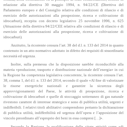
relazione alla direttiva 30 maggio 1994, n. 94/22/CE (Direttiva del
Parlamento europeo e del Consiglio relativa alle condizioni di rilascio e di
esercizio delle autorizzazioni alla prospezione, ricerca e coltivazione di
idrocarburi), recepita con decreto legislativo 25 novembre 1996, n. 625
(Attuazione della direttiva 94/22/CEE relativa alle condizioni di rilascio e di
esercizio delle autorizzazioni alla prospezione, ricerca e coltivazione di
idrocarburi).
Anzitutto, la ricorrente censura l’art. 38 del d.l. n. 133 del 2014 in quanto
contenuto in un atto normativo adottato in difetto dei requisiti di straordinaria
necessità ed urgenza.
Inoltre, sulla premessa che la disposizione sarebbe riconducibile alla
materia «produzione, trasporto e distribuzione nazionale dell’energia» in cui
la Regione ha competenza legislativa concorrente, la ricorrente censura l’art.
38, comma 1, del d.l. n. 133 del 2014, secondo il quale «Al fine di valorizzare
le risorse energetiche nazionali e garantire la sicurezza degli
approvvigionamenti del Paese, le attività di prospezione, ricerca e
coltivazione di idrocarburi e quelle di stoccaggio sotterraneo di gas naturale
rivestono carattere di interesse strategico e sono di pubblica utilità, urgenti e
indifferibili. I relativi titoli abilitativi comprendono pertanto la dichiarazione
di pubblica utilità, indifferibilità ed urgenza dell’opera e l’apposizione del
vincolo preordinato all’esproprio dei beni in essa compresi […]».
Secondo la Regione, la qualificazione delle citate attività come «di