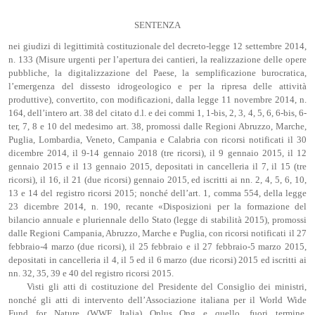
SENTENZA
nei giudizi di legittimità costituzionale del decreto-legge 12 settembre 2014,
n. 133 (Misure urgenti per l’apertura dei cantieri, la realizzazione delle opere
pubbliche, la digitalizzazione del Paese, la semplificazione burocratica,
l’emergenza del dissesto idrogeologico e per la ripresa delle attività
produttive), convertito, con modificazioni, dalla legge 11 novembre 2014, n.
164, dell’intero art. 38 del citato d.l. e dei commi 1, 1-bis, 2, 3, 4, 5, 6, 6-bis, 6-
ter, 7, 8 e 10 del medesimo art. 38, promossi dalle Regioni Abruzzo, Marche,
Puglia, Lombardia, Veneto, Campania e Calabria con ricorsi notificati il 30
dicembre 2014, il 9-14 gennaio 2018 (tre ricorsi), il 9 gennaio 2015, il 12
gennaio 2015 e il 13 gennaio 2015, depositati in cancelleria il 7, il 15 (tre
ricorsi), il 16, il 21 (due ricorsi) gennaio 2015, ed iscritti ai nn. 2, 4, 5, 6, 10,
13 e 14 del registro ricorsi 2015; nonché dell’art. 1, comma 554, della legge
23 dicembre 2014, n. 190, recante «Disposizioni per la formazione del
bilancio annuale e pluriennale dello Stato (legge di stabilità 2015), promossi
dalle Regioni Campania, Abruzzo, Marche e Puglia, con ricorsi notificati il 27
febbraio-4 marzo (due ricorsi), il 25 febbraio e il 27 febbraio-5 marzo 2015,
depositati in cancelleria il 4, il 5 ed il 6 marzo (due ricorsi) 2015 ed iscritti ai
nn. 32, 35, 39 e 40 del registro ricorsi 2015.
Visti gli atti di costituzione del Presidente del Consiglio dei ministri,
nonché gli atti di intervento dell’Associazione italiana per il World Wide
Fund for Nature (WWF Italia) Onlus Ong e quello, fuori termine,