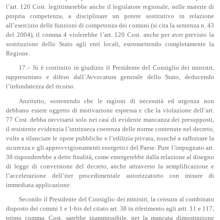
l’art. 120 Cost. legittimerebbe anche il legislatore regionale, nelle materie di
propria competenza, a disciplinare un potere sostitutivo in relazione
all’esercizio delle funzioni di competenza dei comuni (si cita la sentenza n. 43
del 2004), il comma 4 violerebbe l’art. 120 Cost. anche per aver previsto la
sostituzione dello Stato agli enti locali, estromettendo completamente la
Regione.
17.– Si è costituito in giudizio il Presidente del Consiglio dei ministri,
rappresentato e difeso dall’Avvocatura generale dello Stato, deducendo
l’infondatezza del ricorso.
Anzitutto, sostenendo che le ragioni di necessità ed urgenza non
debbano essere oggetto di motivazione espressa e che la violazione dell’art.
77 Cost. debba ravvisarsi solo nei casi di evidente mancanza dei presupposti,
il resistente evidenzia l’intrinseca coerenza delle norme contenute nel decreto,
volte a rilanciare le opere pubbliche e l’edilizia privata, nonché a rafforzare la
sicurezza e gli approvvigionamenti energetici del Paese. Pure l’impugnato art.
38 risponderebbe a dette finalità, come emergerebbe dalla relazione al disegno
di legge di conversione del decreto, anche attraverso la semplificazione e
l’accelerazione dell’iter procedimentale autorizzatorio con misure di
immediata applicazione.
Secondo il Presidente del Consiglio dei ministri, la censura al combinato
disposto dei commi 1 e 1-bis del citato art. 38 in riferimento agli artt. 11 e 117,
primo comma, Cost. sarebbe inammissibile, per la mancata dimostrazione