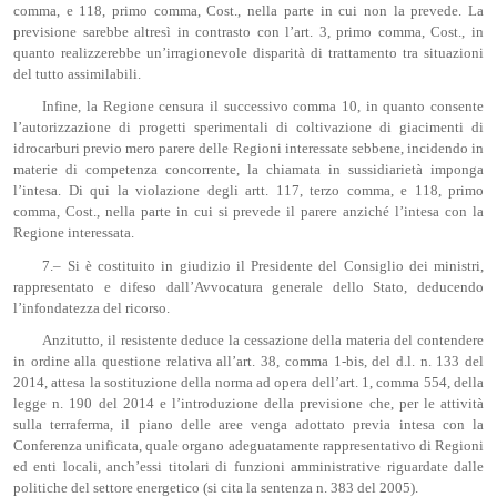
comma, e 118, primo comma, Cost., nella parte in cui non la prevede. La
previsione sarebbe altresì in contrasto con l’art. 3, primo comma, Cost., in
quanto realizzerebbe un’irragionevole disparità di trattamento tra situazioni
del tutto assimilabili.
Infine, la Regione censura il successivo comma 10, in quanto consente
l’autorizzazione di progetti sperimentali di coltivazione di giacimenti di
idrocarburi previo mero parere delle Regioni interessate sebbene, incidendo in
materie di competenza concorrente, la chiamata in sussidiarietà imponga
l’intesa. Di qui la violazione degli artt. 117, terzo comma, e 118, primo
comma, Cost., nella parte in cui si prevede il parere anziché l’intesa con la
Regione interessata.
7.– Si è costituito in giudizio il Presidente del Consiglio dei ministri,
rappresentato e difeso dall’Avvocatura generale dello Stato, deducendo
l’infondatezza del ricorso.
Anzitutto, il resistente deduce la cessazione della materia del contendere
in ordine alla questione relativa all’art. 38, comma 1-bis, del d.l. n. 133 del
2014, attesa la sostituzione della norma ad opera dell’art. 1, comma 554, della
legge n. 190 del 2014 e l’introduzione della previsione che, per le attività
sulla terraferma, il piano delle aree venga adottato previa intesa con la
Conferenza unificata, quale organo adeguatamente rappresentativo di Regioni
ed enti locali, anch’essi titolari di funzioni amministrative riguardate dalle
politiche del settore energetico (si cita la sentenza n. 383 del 2005).