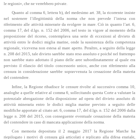
le regioni», che ne verrebbero private.
Quanto al comma 6, lettera b), del medesimo art. 38, la ricorrente insiste
nel sostenere l’illegittimità della norma che non prevede l’intesa con
riferimento alle attività minerarie da svolgere in mare. Ciò in quanto l’art. 6,
comma 17, del d.lgs. n. 152 del 2006, nel testo in vigore al momento della
proposizione del ricorso, contemplava una serie di eccezioni al divieto di
attività entro le dodici miglia marine, onde la sussistenza della competenza
regionale, viceversa non estesa al mare aperto. Peraltro, a seguito della legge
n. 208 del 2015, tale divieto sarebbe stato reso assoluto e poiché nel frattempo
non sarebbe stato adottato il piano delle aree subordinatamente al quale era
previsto il rilascio del titolo concessorio unico, anche con riferimento alla
censura in considerazione sarebbe sopravvenuta la cessazione della materia
del contendere.
Infine, la Regione ribadisce le censure rivolte al successivo comma 10,
analoghe a quelle relative al comma 6, sollecitando questa Corte a valutare la
potenziale abrogazione della disposizione ad opera del divieto assoluto di
attività mineraria entro le dodici miglia marine previsto a seguito delle
modifiche apportate al citato art. 6, comma 17, del d.lgs. n. 152 del 2006 dalla
legge n. 208 del 2015, con conseguente eventuale cessazione della materia
del contendere in caso di mancata applicazione della norma.
Con memoria depositata il 2 maggio 2017 la Regione Marche ha
riepilogato i motivi di censura già articolati e replicato alla difesa erariale,