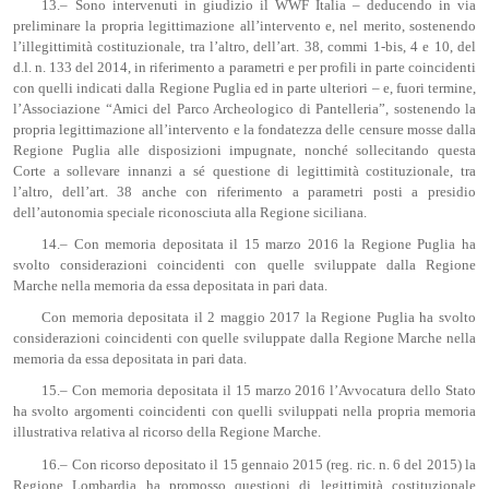
13.– Sono intervenuti in giudizio il WWF Italia – deducendo in via
preliminare la propria legittimazione all’intervento e, nel merito, sostenendo
l’illegittimità costituzionale, tra l’altro, dell’art. 38, commi 1-bis, 4 e 10, del
d.l. n. 133 del 2014, in riferimento a parametri e per profili in parte coincidenti
con quelli indicati dalla Regione Puglia ed in parte ulteriori – e, fuori termine,
l’Associazione “Amici del Parco Archeologico di Pantelleria”, sostenendo la
propria legittimazione all’intervento e la fondatezza delle censure mosse dalla
Regione Puglia alle disposizioni impugnate, nonché sollecitando questa
Corte a sollevare innanzi a sé questione di legittimità costituzionale, tra
l’altro, dell’art. 38 anche con riferimento a parametri posti a presidio
dell’autonomia speciale riconosciuta alla Regione siciliana.
14.– Con memoria depositata il 15 marzo 2016 la Regione Puglia ha
svolto considerazioni coincidenti con quelle sviluppate dalla Regione
Marche nella memoria da essa depositata in pari data.
Con memoria depositata il 2 maggio 2017 la Regione Puglia ha svolto
considerazioni coincidenti con quelle sviluppate dalla Regione Marche nella
memoria da essa depositata in pari data.
15.– Con memoria depositata il 15 marzo 2016 l’Avvocatura dello Stato
ha svolto argomenti coincidenti con quelli sviluppati nella propria memoria
illustrativa relativa al ricorso della Regione Marche.
16.– Con ricorso depositato il 15 gennaio 2015 (reg. ric. n. 6 del 2015) la
Regione Lombardia ha promosso questioni di legittimità costituzionale