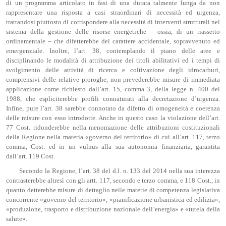
di un programma articolato in fasi di una durata talmente lunga da non
rappresentare una risposta a casi straordinari di necessità ed urgenza,
trattandosi piuttosto di corrispondere alla necessità di interventi strutturali nel
sistema della gestione delle risorse energetiche – ossia, di un riassetto
ordinamentale – che difetterebbe del carattere accidentale, sopravvenuto ed
emergenziale. Inoltre, l’art. 38, contemplando il piano delle aree e
disciplinando le modalità di attribuzione dei titoli abilitativi ed i tempi di
svolgimento delle attività di ricerca e coltivazione degli idrocarburi,
comprensivi delle relative proroghe, non prevederebbe misure di immediata
applicazione come richiesto dall’art. 15, comma 3, della legge n. 400 del
1988, che espliciterebbe profili connaturati alla decretazione d’urgenza.
Infine, pure l’art. 38 sarebbe connotato da difetto di omogeneità e coerenza
delle misure con esso introdotte. Anche in questo caso la violazione dell’art.
77 Cost. ridonderebbe nella menomazione delle attribuzioni costituzionali
della Regione nella materia «governo del territorio» di cui all’art. 117, terzo
comma, Cost. ed in un vulnus alla sua autonomia finanziaria, garantita
dall’art. 119 Cost.
Secondo la Regione, l’art. 38 del d.l. n. 133 del 2014 nella sua interezza
contrasterebbe altresì con gli artt. 117, secondo e terzo comma, e 118 Cost., in
quanto detterebbe misure di dettaglio nelle materie di competenza legislativa
concorrente «governo del territorio», «pianificazione urbanistica ed edilizia»,
«produzione, trasporto e distribuzione nazionale dell’energia» e «tutela della
salute».