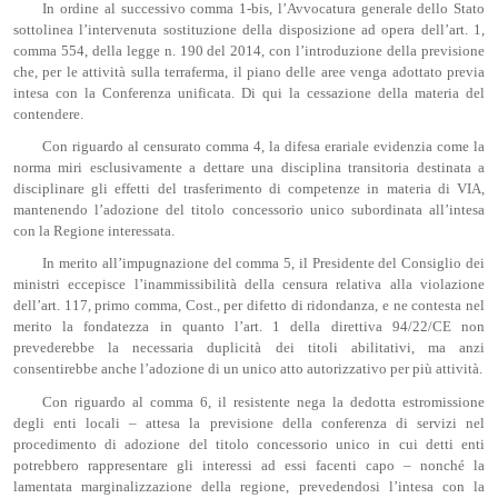
In ordine al successivo comma 1-bis, l’Avvocatura generale dello Stato
sottolinea l’intervenuta sostituzione della disposizione ad opera dell’art. 1,
comma 554, della legge n. 190 del 2014, con l’introduzione della previsione
che, per le attività sulla terraferma, il piano delle aree venga adottato previa
intesa con la Conferenza unificata. Di qui la cessazione della materia del
contendere.
Con riguardo al censurato comma 4, la difesa erariale evidenzia come la
norma miri esclusivamente a dettare una disciplina transitoria destinata a
disciplinare gli effetti del trasferimento di competenze in materia di VIA,
mantenendo l’adozione del titolo concessorio unico subordinata all’intesa
con la Regione interessata.
In merito all’impugnazione del comma 5, il Presidente del Consiglio dei
ministri eccepisce l’inammissibilità della censura relativa alla violazione
dell’art. 117, primo comma, Cost., per difetto di ridondanza, e ne contesta nel
merito la fondatezza in quanto l’art. 1 della direttiva 94/22/CE non
prevederebbe la necessaria duplicità dei titoli abilitativi, ma anzi
consentirebbe anche l’adozione di un unico atto autorizzativo per più attività.
Con riguardo al comma 6, il resistente nega la dedotta estromissione
degli enti locali – attesa la previsione della conferenza di servizi nel
procedimento di adozione del titolo concessorio unico in cui detti enti
potrebbero rappresentare gli interessi ad essi facenti capo – nonché la
lamentata marginalizzazione della regione, prevedendosi l’intesa con la