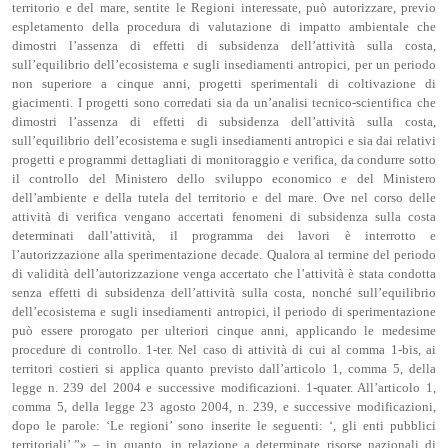
territorio e del mare, sentite le Regioni interessate, può autorizzare, previo
espletamento della procedura di valutazione di impatto ambientale che
dimostri l’assenza di effetti di subsidenza dell’attività sulla costa,
sull’equilibrio dell’ecosistema e sugli insediamenti antropici, per un periodo
non superiore a cinque anni, progetti sperimentali di coltivazione di
giacimenti. I progetti sono corredati sia da un’analisi tecnico-scientifica che
dimostri l’assenza di effetti di subsidenza dell’attività sulla costa,
sull’equilibrio dell’ecosistema e sugli insediamenti antropici e sia dai relativi
progetti e programmi dettagliati di monitoraggio e verifica, da condurre sotto
il controllo del Ministero dello sviluppo economico e del Ministero
dell’ambiente e della tutela del territorio e del mare. Ove nel corso delle
attività di verifica vengano accertati fenomeni di subsidenza sulla costa
determinati dall’attività, il programma dei lavori è interrotto e
l’autorizzazione alla sperimentazione decade. Qualora al termine del periodo
di validità dell’autorizzazione venga accertato che l’attività è stata condotta
senza effetti di subsidenza dell’attività sulla costa, nonché sull’equilibrio
dell’ecosistema e sugli insediamenti antropici, il periodo di sperimentazione
può essere prorogato per ulteriori cinque anni, applicando le medesime
procedure di controllo. 1-ter. Nel caso di attività di cui al comma 1-bis, ai
territori costieri si applica quanto previsto dall’articolo 1, comma 5, della
legge n. 239 del 2004 e successive modificazioni. 1-quater. All’articolo 1,
comma 5, della legge 23 agosto 2004, n. 239, e successive modificazioni,
dopo le parole: ‘Le regioni’ sono inserite le seguenti: ‘, gli enti pubblici
territoriali’.”» – in quanto, in relazione a determinate risorse nazionali di