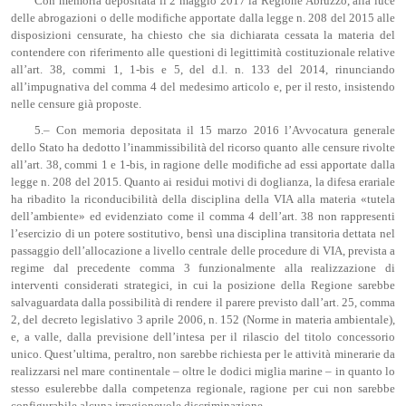
Con memoria depositata il 2 maggio 2017 la Regione Abruzzo, alla luce
delle abrogazioni o delle modifiche apportate dalla legge n. 208 del 2015 alle
disposizioni censurate, ha chiesto che sia dichiarata cessata la materia del
contendere con riferimento alle questioni di legittimità costituzionale relative
all’art. 38, commi 1, 1-bis e 5, del d.l. n. 133 del 2014, rinunciando
all’impugnativa del comma 4 del medesimo articolo e, per il resto, insistendo
nelle censure già proposte.
5.– Con memoria depositata il 15 marzo 2016 l’Avvocatura generale
dello Stato ha dedotto l’inammissibilità del ricorso quanto alle censure rivolte
all’art. 38, commi 1 e 1-bis, in ragione delle modifiche ad essi apportate dalla
legge n. 208 del 2015. Quanto ai residui motivi di doglianza, la difesa erariale
ha ribadito la riconducibilità della disciplina della VIA alla materia «tutela
dell’ambiente» ed evidenziato come il comma 4 dell’art. 38 non rappresenti
l’esercizio di un potere sostitutivo, bensì una disciplina transitoria dettata nel
passaggio dell’allocazione a livello centrale delle procedure di VIA, prevista a
regime dal precedente comma 3 funzionalmente alla realizzazione di
interventi considerati strategici, in cui la posizione della Regione sarebbe
salvaguardata dalla possibilità di rendere il parere previsto dall’art. 25, comma
2, del decreto legislativo 3 aprile 2006, n. 152 (Norme in materia ambientale),
e, a valle, dalla previsione dell’intesa per il rilascio del titolo concessorio
unico. Quest’ultima, peraltro, non sarebbe richiesta per le attività minerarie da
realizzarsi nel mare continentale – oltre le dodici miglia marine – in quanto lo
stesso esulerebbe dalla competenza regionale, ragione per cui non sarebbe
configurabile alcuna irragionevole discriminazione.