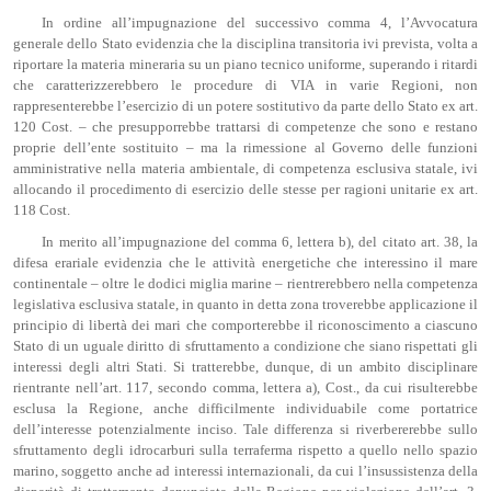
In ordine all’impugnazione del successivo comma 4, l’Avvocatura
generale dello Stato evidenzia che la disciplina transitoria ivi prevista, volta a
riportare la materia mineraria su un piano tecnico uniforme, superando i ritardi
che caratterizzerebbero le procedure di VIA in varie Regioni, non
rappresenterebbe l’esercizio di un potere sostitutivo da parte dello Stato ex art.
120 Cost. – che presupporrebbe trattarsi di competenze che sono e restano
proprie dell’ente sostituito – ma la rimessione al Governo delle funzioni
amministrative nella materia ambientale, di competenza esclusiva statale, ivi
allocando il procedimento di esercizio delle stesse per ragioni unitarie ex art.
118 Cost.
In merito all’impugnazione del comma 6, lettera b), del citato art. 38, la
difesa erariale evidenzia che le attività energetiche che interessino il mare
continentale – oltre le dodici miglia marine – rientrerebbero nella competenza
legislativa esclusiva statale, in quanto in detta zona troverebbe applicazione il
principio di libertà dei mari che comporterebbe il riconoscimento a ciascuno
Stato di un uguale diritto di sfruttamento a condizione che siano rispettati gli
interessi degli altri Stati. Si tratterebbe, dunque, di un ambito disciplinare
rientrante nell’art. 117, secondo comma, lettera a), Cost., da cui risulterebbe
esclusa la Regione, anche difficilmente individuabile come portatrice
dell’interesse potenzialmente inciso. Tale differenza si riverbererebbe sullo
sfruttamento degli idrocarburi sulla terraferma rispetto a quello nello spazio
marino, soggetto anche ad interessi internazionali, da cui l’insussistenza della