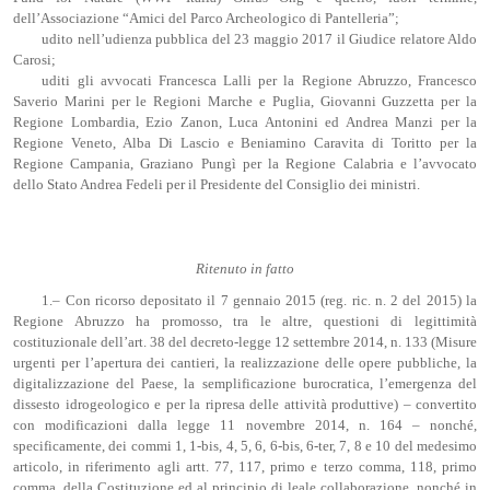
dell’Associazione “Amici del Parco Archeologico di Pantelleria”;
udito nell’udienza pubblica del 23 maggio 2017 il Giudice relatore Aldo
Carosi;
uditi gli avvocati Francesca Lalli per la Regione Abruzzo, Francesco
Saverio Marini per le Regioni Marche e Puglia, Giovanni Guzzetta per la
Regione Lombardia, Ezio Zanon, Luca Antonini ed Andrea Manzi per la
Regione Veneto, Alba Di Lascio e Beniamino Caravita di Toritto per la
Regione Campania, Graziano Pungì per la Regione Calabria e l’avvocato
dello Stato Andrea Fedeli per il Presidente del Consiglio dei ministri.
Ritenuto in fatto
1.– Con ricorso depositato il 7 gennaio 2015 (reg. ric. n. 2 del 2015) la
Regione Abruzzo ha promosso, tra le altre, questioni di legittimità
costituzionale dell’art. 38 del decreto-legge 12 settembre 2014, n. 133 (Misure
urgenti per l’apertura dei cantieri, la realizzazione delle opere pubbliche, la
digitalizzazione del Paese, la semplificazione burocratica, l’emergenza del
dissesto idrogeologico e per la ripresa delle attività produttive) – convertito
con modificazioni dalla legge 11 novembre 2014, n. 164 – nonché,
specificamente, dei commi 1, 1-bis, 4, 5, 6, 6-bis, 6-ter, 7, 8 e 10 del medesimo
articolo, in riferimento agli artt. 77, 117, primo e terzo comma, 118, primo
comma, della Costituzione ed al principio di leale collaborazione, nonché in