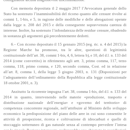
Con memoria depositata il 2 maggio 2017 l’Avvocatura generale dello
Stato ha sostenuto l’inammissibilità del ricorso quanto alle censure rivolte ai
commi 1, 1-bis, e 5, in ragione delle modifiche e delle abrogazioni operate
dalla legge n. 208 del 2015 e della conseguente sopravvenuta carenza di
interesse. Inoltre, ha sostenuto l’infondatezza delle residue censure, ribadendo
in sostanza gli argomenti già precedentemente dedotti.
6.– Con ricorso depositato il 15 gennaio 2015 (reg. ric. n. 4 del 2015) la
Regione Marche ha promosso, tra le altre, questioni di legittimità
costituzionale dell’art. 38, commi 1-bis, 4, 6, lettera b), e 10, del d.l. n. 133 del
2014 (come convertito) in riferimento agli artt. 3, primo comma, 117, terzo
comma, 118, primo comma, e 120, secondo comma, Cost. ed in relazione
all’art. 8, comma 1, della legge 5 giugno 2003, n. 131 (Disposizioni per
l’adeguamento dell’ordinamento della Repubblica alla legge costituzionale
18 ottobre 2001, n. 3).
Anzitutto la ricorrente impugna l’art. 38, comma 1-bis, del d.l. n. 133 del
2014 in quanto, intervenendo nelle materie «produzione, trasporto e
distribuzione nazionale dell’energia» e «governo del territorio» di
competenza concorrente regionale, nell’attribuire al Ministro dello sviluppo
economico la predisposizione del piano delle aree in cui sono consentite le
attività di prospezione, ricerca e coltivazione di idrocarburi e quelle di
stoccaggio sotterraneo di gas naturale senza al contempo prevedere l’intesa