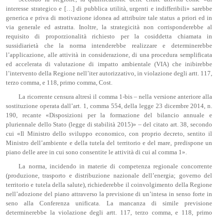
interesse strategico e […] di pubblica utilità, urgenti e indifferibili» sarebbe
generica e priva di motivazione idonea ad attribuire tale status a priori ed in
via generale ed astratta. Inoltre, la strategicità non corrisponderebbe al
requisito di proporzionalità richiesto per la cosiddetta chiamata in
sussidiarietà che la norma intenderebbe realizzare e determinerebbe
l’applicazione, alle attività in considerazione, di una procedura semplificata
ed accelerata di valutazione di impatto ambientale (VIA) che inibirebbe
l’intervento della Regione nell’iter autorizzativo, in violazione degli artt. 117,
terzo comma, e 118, primo comma, Cost.
La ricorrente censura altresì il comma 1-bis – nella versione anteriore alla
sostituzione operata dall’art. 1, comma 554, della legge 23 dicembre 2014, n.
190, recante «Disposizioni per la formazione del bilancio annuale e
pluriennale dello Stato (legge di stabilità 2015)» – del citato art. 38, secondo
cui «Il Ministro dello sviluppo economico, con proprio decreto, sentito il
Ministro dell’ambiente e della tutela del territorio e del mare, predispone un
piano delle aree in cui sono consentite le attività di cui al comma 1».
La norma, incidendo in materie di competenza regionale concorrente
(produzione, trasporto e distribuzione nazionale dell’energia; governo del
territorio e tutela della salute), richiederebbe il coinvolgimento della Regione
nell’adozione del piano attraverso la previsione di un’intesa in senso forte in
seno alla Conferenza unificata. La mancanza di simile previsione
determinerebbe la violazione degli artt. 117, terzo comma, e 118, primo