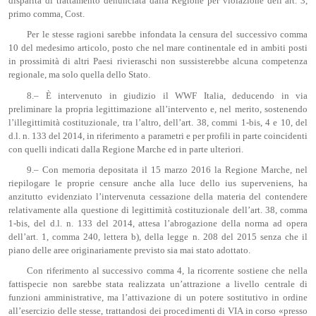
disparità di trattamento denunciata dalla Regione per violazione dell’art. 3,
primo comma, Cost.
Per le stesse ragioni sarebbe infondata la censura del successivo comma
10 del medesimo articolo, posto che nel mare continentale ed in ambiti posti
in prossimità di altri Paesi rivieraschi non sussisterebbe alcuna competenza
regionale, ma solo quella dello Stato.
8.– È intervenuto in giudizio il WWF Italia, deducendo in via
preliminare la propria legittimazione all’intervento e, nel merito, sostenendo
l’illegittimità costituzionale, tra l’altro, dell’art. 38, commi 1-bis, 4 e 10, del
d.l. n. 133 del 2014, in riferimento a parametri e per profili in parte coincidenti
con quelli indicati dalla Regione Marche ed in parte ulteriori.
9.– Con memoria depositata il 15 marzo 2016 la Regione Marche, nel
riepilogare le proprie censure anche alla luce dello ius superveniens, ha
anzitutto evidenziato l’intervenuta cessazione della materia del contendere
relativamente alla questione di legittimità costituzionale dell’art. 38, comma
1-bis, del d.l. n. 133 del 2014, attesa l’abrogazione della norma ad opera
dell’art. 1, comma 240, lettera b), della legge n. 208 del 2015 senza che il
piano delle aree originariamente previsto sia mai stato adottato.
Con riferimento al successivo comma 4, la ricorrente sostiene che nella
fattispecie non sarebbe stata realizzata un’attrazione a livello centrale di
funzioni amministrative, ma l’attivazione di un potere sostitutivo in ordine
all’esercizio delle stesse, trattandosi dei procedimenti di VIA in corso «presso