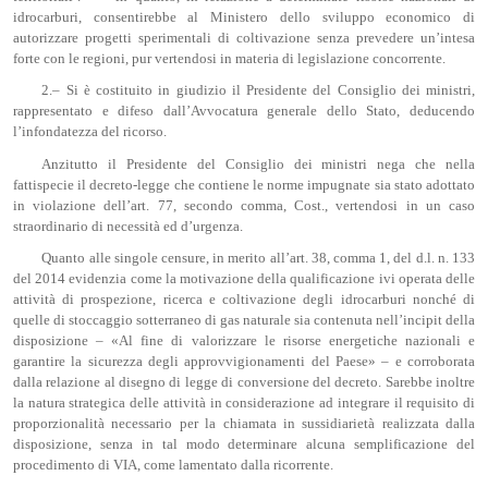
idrocarburi, consentirebbe al Ministero dello sviluppo economico di
autorizzare progetti sperimentali di coltivazione senza prevedere un’intesa
forte con le regioni, pur vertendosi in materia di legislazione concorrente.
2.– Si è costituito in giudizio il Presidente del Consiglio dei ministri,
rappresentato e difeso dall’Avvocatura generale dello Stato, deducendo
l’infondatezza del ricorso.
Anzitutto il Presidente del Consiglio dei ministri nega che nella
fattispecie il decreto-legge che contiene le norme impugnate sia stato adottato
in violazione dell’art. 77, secondo comma, Cost., vertendosi in un caso
straordinario di necessità ed d’urgenza.
Quanto alle singole censure, in merito all’art. 38, comma 1, del d.l. n. 133
del 2014 evidenzia come la motivazione della qualificazione ivi operata delle
attività di prospezione, ricerca e coltivazione degli idrocarburi nonché di
quelle di stoccaggio sotterraneo di gas naturale sia contenuta nell’incipit della
disposizione – «Al fine di valorizzare le risorse energetiche nazionali e
garantire la sicurezza degli approvvigionamenti del Paese» – e corroborata
dalla relazione al disegno di legge di conversione del decreto. Sarebbe inoltre
la natura strategica delle attività in considerazione ad integrare il requisito di
proporzionalità necessario per la chiamata in sussidiarietà realizzata dalla
disposizione, senza in tal modo determinare alcuna semplificazione del
procedimento di VIA, come lamentato dalla ricorrente.