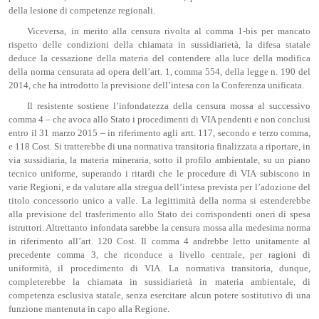
della lesione di competenze regionali.
Viceversa, in merito alla censura rivolta al comma 1-bis per mancato
rispetto delle condizioni della chiamata in sussidiarietà, la difesa statale
deduce la cessazione della materia del contendere alla luce della modifica
della norma censurata ad opera dell’art. 1, comma 554, della legge n. 190 del
2014, che ha introdotto la previsione dell’intesa con la Conferenza unificata.
Il resistente sostiene l’infondatezza della censura mossa al successivo
comma 4 – che avoca allo Stato i procedimenti di VIA pendenti e non conclusi
entro il 31 marzo 2015 – in riferimento agli artt. 117, secondo e terzo comma,
e 118 Cost. Si tratterebbe di una normativa transitoria finalizzata a riportare, in
via sussidiaria, la materia mineraria, sotto il profilo ambientale, su un piano
tecnico uniforme, superando i ritardi che le procedure di VIA subiscono in
varie Regioni, e da valutare alla stregua dell’intesa prevista per l’adozione del
titolo concessorio unico a valle. La legittimità della norma si estenderebbe
alla previsione del trasferimento allo Stato dei corrispondenti oneri di spesa
istruttori. Altrettanto infondata sarebbe la censura mossa alla medesima norma
in riferimento all’art. 120 Cost. Il comma 4 andrebbe letto unitamente al
precedente comma 3, che riconduce a livello centrale, per ragioni di
uniformità, il procedimento di VIA. La normativa transitoria, dunque,
completerebbe la chiamata in sussidiarietà in materia ambientale, di
competenza esclusiva statale, senza esercitare alcun potere sostitutivo di una
funzione mantenuta in capo alla Regione.