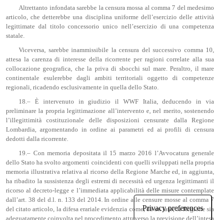
Altrettanto infondata sarebbe la censura mossa al comma 7 del medesimo
articolo, che detterebbe una disciplina uniforme dell’esercizio delle attività
legittimate dal titolo concessorio unico nell’esercizio di una competenza
statale.
Viceversa, sarebbe inammissibile la censura del successivo comma 10,
attesa la carenza di interesse della ricorrente per ragioni correlate alla sua
collocazione geografica, che la priva di sbocchi sul mare. Peraltro, il mare
continentale esulerebbe dagli ambiti territoriali oggetto di competenze
regionali, ricadendo esclusivamente in quella dello Stato.
18.– È intervenuto in giudizio il WWF Italia, deducendo in via
preliminare la propria legittimazione all’intervento e, nel merito, sostenendo
l’illegittimità costituzionale delle disposizioni censurate dalla Regione
Lombardia, argomentando in ordine ai parametri ed ai profili di censura
dedotti dalla ricorrente.
19.– Con memoria depositata il 15 marzo 2016 l’Avvocatura generale
dello Stato ha svolto argomenti coincidenti con quelli sviluppati nella propria
memoria illustrativa relativa al ricorso della Regione Marche ed, in aggiunta,
ha ribadito la sussistenza degli estremi di necessità ed urgenza legittimanti il
ricorso al decreto-legge e l’immediata applicabilità delle misure contemplate
dall’art. 38 del d.l. n. 133 del 2014. In ordine alle censure mosse al comma 7
del citato articolo, la difesa erariale evidenzia come, da un lato, la Regione sia
adeguatamente coinvolta nel procedimento attraverso la previsione dell’intesa