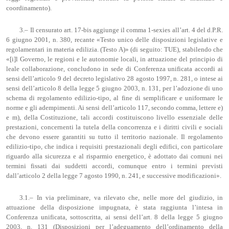
coordinamento).
3.– Il censurato art. 17-bis aggiunge il comma 1-sexies all’art. 4 del d.P.R.
6 giugno 2001, n. 380, recante «Testo unico delle disposizioni legislative e
regolamentari in materia edilizia. (Testo A)» (di seguito: TUE), stabilendo che
«[i]l Governo, le regioni e le autonomie locali, in attuazione del principio di
leale collaborazione, concludono in sede di Conferenza unificata accordi ai
sensi dell’articolo 9 del decreto legislativo 28 agosto 1997, n. 281, o intese ai
sensi dell’articolo 8 della legge 5 giugno 2003, n. 131, per l’adozione di uno
schema di regolamento edilizio-tipo, al fine di semplificare e uniformare le
norme e gli adempimenti. Ai sensi dell’articolo 117, secondo comma, lettere e)
e m), della Costituzione, tali accordi costituiscono livello essenziale delle
prestazioni, concernenti la tutela della concorrenza e i diritti civili e sociali
che devono essere garantiti su tutto il territorio nazionale. Il regolamento
edilizio-tipo, che indica i requisiti prestazionali degli edifici, con particolare
riguardo alla sicurezza e al risparmio energetico, è adottato dai comuni nei
termini fissati dai suddetti accordi, comunque entro i termini previsti
dall’articolo 2 della legge 7 agosto 1990, n. 241, e successive modificazioni».
3.1.– In via preliminare, va rilevato che, nelle more del giudizio, in
attuazione della disposizione impugnata, è stata raggiunta l’intesa in
Conferenza unificata, sottoscritta, ai sensi dell’art. 8 della legge 5 giugno
2003, n. 131 (Disposizioni per l’adeguamento dell’ordinamento della