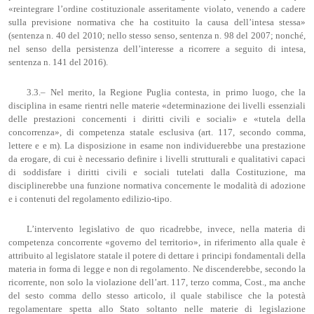
«reintegrare l’ordine costituzionale asseritamente violato, venendo a cadere
sulla previsione normativa che ha costituito la causa dell’intesa stessa»
(sentenza n. 40 del 2010; nello stesso senso, sentenza n. 98 del 2007; nonché,
nel senso della persistenza dell’interesse a ricorrere a seguito di intesa,
sentenza n. 141 del 2016).
3.3.– Nel merito, la Regione Puglia contesta, in primo luogo, che la
disciplina in esame rientri nelle materie «determinazione dei livelli essenziali
delle prestazioni concernenti i diritti civili e sociali» e «tutela della
concorrenza», di competenza statale esclusiva (art. 117, secondo comma,
lettere e e m). La disposizione in esame non individuerebbe una prestazione
da erogare, di cui è necessario definire i livelli strutturali e qualitativi capaci
di soddisfare i diritti civili e sociali tutelati dalla Costituzione, ma
disciplinerebbe una funzione normativa concernente le modalità di adozione
e i contenuti del regolamento edilizio-tipo.
L’intervento legislativo de quo ricadrebbe, invece, nella materia di
competenza concorrente «governo del territorio», in riferimento alla quale è
attribuito al legislatore statale il potere di dettare i principi fondamentali della
materia in forma di legge e non di regolamento. Ne discenderebbe, secondo la
ricorrente, non solo la violazione dell’art. 117, terzo comma, Cost., ma anche
del sesto comma dello stesso articolo, il quale stabilisce che la potestà
regolamentare spetta allo Stato soltanto nelle materie di legislazione