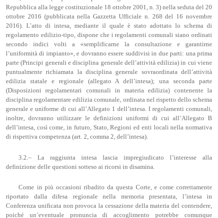
Repubblica alla legge costituzionale 18 ottobre 2001, n. 3) nella seduta del 20
ottobre 2016 (pubblicata nella Gazzetta Ufficiale n. 268 del 16 novembre
2016). L’atto di intesa, mediante il quale è stato adottato lo schema di
regolamento edilizio-tipo, dispone che i regolamenti comunali siano ordinati
secondo indici volti a «semplificarne la consultazione e garantirne
l’uniformità di impianto», e dovranno essere suddivisi in due parti: una prima
parte (Principi generali e disciplina generale dell’attività edilizia) in cui viene
puntualmente richiamata la disciplina generale sovraordinata dell’attività
edilizia statale e regionale (allegato A dell’intesa); una seconda parte
(Disposizioni regolamentari comunali in materia edilizia) contenente la
disciplina regolamentare edilizia comunale, ordinata nel rispetto dello schema
generale e uniforme di cui all’Allegato 1 dell’intesa. I regolamenti comunali,
inoltre, dovranno utilizzare le definizioni uniformi di cui all’Allegato B
dell’intesa, così come, in futuro, Stato, Regioni ed enti locali nella normativa
di rispettiva competenza (art. 2, comma 2, dell’intesa).
3.2.– La raggiunta intesa lascia impregiudicato l’interesse alla
definizione delle questioni sotteso ai ricorsi in disamina.
Come in più occasioni ribadito da questa Corte, e come correttamente
riportato dalla difesa regionale nella memoria presentata, l’intesa in
Conferenza unificata non provoca la cessazione della materia del contendere,
poiché un’eventuale pronuncia di accoglimento potrebbe comunque