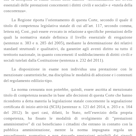
essenziali delle prestazioni concernenti i diritti civili e sociali» e «tutela della
concorrenza».
La Regione riporta l’orientamento di questa Corte, secondo il quale il
titolo di competenza legislativa statale di cui all’art. 117, secondo comma,
lettera m), Cost., può essere evocato in relazione a specifiche prestazioni delle
quali la normativa statale definisca il livello essenziale di erogazione
(sentenze n. 383 e n. 285 del 2005), mediante la determinazione dei relativi
standard strutturali e qualitativi, da garantire agli aventi diritto su tutto il
territorio nazionale, in quanto concernenti il soddisfacimento di diritti civili e
sociali tutelati dalla Costituzione (sentenza n. 232 del 2011).
La disposizione in esame non individua una prestazione con le
menzionate caratteristiche, ma disciplina le modalità di adozione e i contenuti
del regolamento edilizio-tipo.
La norma censurata non potrebbe, quindi, essere ascritta al menzionato
titolo di competenza neanche in base alle decisioni di questa Corte che hanno
ricondotto a detta materia la legislazione statale concernente la segnalazione
certificata di inizio attività (SCIA) (sentenze n. 121 del 2014, n. 203 e n. 164
del 2012). In quei casi, difatti, lo Stato, nell’esercizio della propria
competenza, ha fissato le modalità di svolgimento di “prestazioni
amministrative” di cui beneficiano i cittadini che entrano in contatto con la
pubblica amministrazione, mentre la norma impugnata regola un
procedimento normativo e non riguarda prestazioni esigibili dai singoli