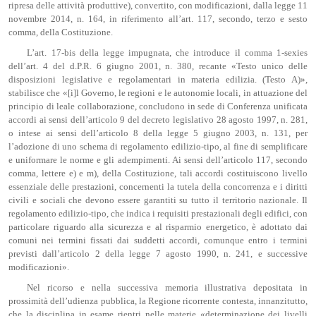
ripresa delle attività produttive), convertito, con modificazioni, dalla legge 11
novembre 2014, n. 164, in riferimento all’art. 117, secondo, terzo e sesto
comma, della Costituzione.
L’art. 17-bis della legge impugnata, che introduce il comma 1-sexies
dell’art. 4 del d.P.R. 6 giugno 2001, n. 380, recante «Testo unico delle
disposizioni legislative e regolamentari in materia edilizia. (Testo A)»,
stabilisce che «[i]l Governo, le regioni e le autonomie locali, in attuazione del
principio di leale collaborazione, concludono in sede di Conferenza unificata
accordi ai sensi dell’articolo 9 del decreto legislativo 28 agosto 1997, n. 281,
o intese ai sensi dell’articolo 8 della legge 5 giugno 2003, n. 131, per
l’adozione di uno schema di regolamento edilizio-tipo, al fine di semplificare
e uniformare le norme e gli adempimenti. Ai sensi dell’articolo 117, secondo
comma, lettere e) e m), della Costituzione, tali accordi costituiscono livello
essenziale delle prestazioni, concernenti la tutela della concorrenza e i diritti
civili e sociali che devono essere garantiti su tutto il territorio nazionale. Il
regolamento edilizio-tipo, che indica i requisiti prestazionali degli edifici, con
particolare riguardo alla sicurezza e al risparmio energetico, è adottato dai
comuni nei termini fissati dai suddetti accordi, comunque entro i termini
previsti dall’articolo 2 della legge 7 agosto 1990, n. 241, e successive
modificazioni».
Nel ricorso e nella successiva memoria illustrativa depositata in
prossimità dell’udienza pubblica, la Regione ricorrente contesta, innanzitutto,
che la disciplina in esame rientri nelle materie «determinazione dei livelli