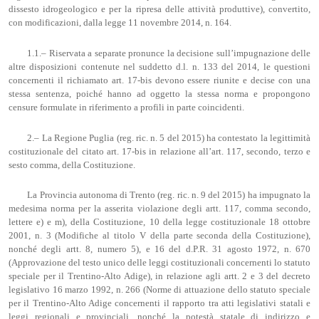
dissesto idrogeologico e per la ripresa delle attività produttive), convertito,
con modificazioni, dalla legge 11 novembre 2014, n. 164.
1.1.– Riservata a separate pronunce la decisione sull’impugnazione delle
altre disposizioni contenute nel suddetto d.l. n. 133 del 2014, le questioni
concernenti il richiamato art. 17-bis devono essere riunite e decise con una
stessa sentenza, poiché hanno ad oggetto la stessa norma e propongono
censure formulate in riferimento a profili in parte coincidenti.
2.– La Regione Puglia (reg. ric. n. 5 del 2015) ha contestato la legittimità
costituzionale del citato art. 17-bis in relazione all’art. 117, secondo, terzo e
sesto comma, della Costituzione.
La Provincia autonoma di Trento (reg. ric. n. 9 del 2015) ha impugnato la
medesima norma per la asserita violazione degli artt. 117, comma secondo,
lettere e) e m), della Costituzione, 10 della legge costituzionale 18 ottobre
2001, n. 3 (Modifiche al titolo V della parte seconda della Costituzione),
nonché degli artt. 8, numero 5), e 16 del d.P.R. 31 agosto 1972, n. 670
(Approvazione del testo unico delle leggi costituzionali concernenti lo statuto
speciale per il Trentino-Alto Adige), in relazione agli artt. 2 e 3 del decreto
legislativo 16 marzo 1992, n. 266 (Norme di attuazione dello statuto speciale
per il Trentino-Alto Adige concernenti il rapporto tra atti legislativi statali e
leggi regionali e provinciali, nonché la potestà statale di indirizzo e