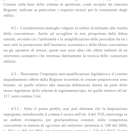
Comuni sulla base dello schema in questione, come recepito da ciascuna
Regione, indicare in particolare i requisiti tecnici per la costruzione degli
edifici.
4.2.– Considerazioni analoghe valgono in ordine al richiamo alla «tutela
della concorrenza». Anche ad accogliere la tesi, prospettata dalla difesa
erariale, secondo cui l’uniformità e la semplificazione delle procedure ha tra i
suoi esiti la promozione dell’iniziativa economica e della libera concorrenza
tra gli operatori di settore, questi non sono altro che effetti indiretti di un
intervento normativo che interessa direttamente la tecnica delle costruzioni
edilizie.
4.3.– Nonostante l’impropria auto-qualificazione legislativa e il corretto
inquadramento offerto dalla Regione ricorrente, le censure proposte non sono
fondate: né quelle relative alla mancata definizione diretta da parte dello
stesso legislatore dello schema di regolamento-tipo, né quelle relative all’art.
117, sesto comma, Cost.
4.3.1.– Sotto il primo profilo, non può dubitarsi che la disposizione
impugnata, introducendo il comma 1-sexies nell’art. 4 del TUE, intervenga in
un ambito ricompreso, per giurisprudenza costante, nella competenza
concorrente in materia di «governo del territorio» (sentenze n. 196 del 2004,
n. 362 e n. 303 del 2003; più recentemente, sentenza n. 233 del 2015). Anche