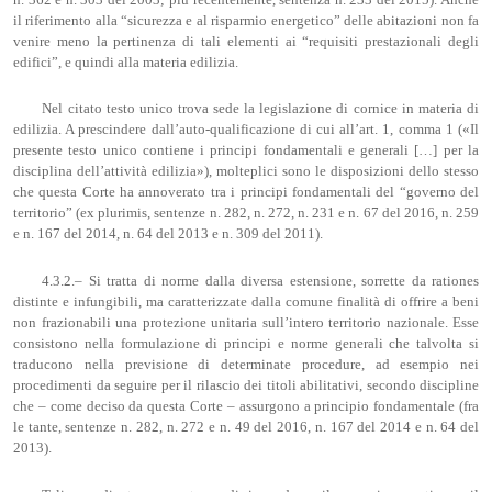
il riferimento alla “sicurezza e al risparmio energetico” delle abitazioni non fa
venire meno la pertinenza di tali elementi ai “requisiti prestazionali degli
edifici”, e quindi alla materia edilizia.
Nel citato testo unico trova sede la legislazione di cornice in materia di
edilizia. A prescindere dall’auto-qualificazione di cui all’art. 1, comma 1 («Il
presente testo unico contiene i principi fondamentali e generali […] per la
disciplina dell’attività edilizia»), molteplici sono le disposizioni dello stesso
che questa Corte ha annoverato tra i principi fondamentali del “governo del
territorio” (ex plurimis, sentenze n. 282, n. 272, n. 231 e n. 67 del 2016, n. 259
e n. 167 del 2014, n. 64 del 2013 e n. 309 del 2011).
4.3.2.– Si tratta di norme dalla diversa estensione, sorrette da rationes
distinte e infungibili, ma caratterizzate dalla comune finalità di offrire a beni
non frazionabili una protezione unitaria sull’intero territorio nazionale. Esse
consistono nella formulazione di principi e norme generali che talvolta si
traducono nella previsione di determinate procedure, ad esempio nei
procedimenti da seguire per il rilascio dei titoli abilitativi, secondo discipline
che – come deciso da questa Corte – assurgono a principio fondamentale (fra
le tante, sentenze n. 282, n. 272 e n. 49 del 2016, n. 167 del 2014 e n. 64 del
2013).