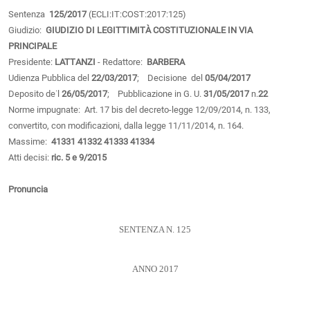
Sentenza
125/2017
(ECLI:IT:COST:2017:125)
Giudizio:
GIUDIZIO DI LEGITTIMITÀ COSTITUZIONALE IN VIA
PRINCIPALE
Presidente:
LATTANZI
- Redattore:
BARBERA
Udienza Pubblica del
22/03/2017
; Decisione del
05/04/2017
Deposito de˙l
26/05/2017
; Pubblicazione in G. U.
31/05/2017
n.
22
Norme impugnate: Art. 17 bis del decreto-legge 12/09/2014, n. 133,
convertito, con modificazioni, dalla legge 11/11/2014, n. 164.
Massime:
41331
41332
41333
41334
Atti decisi:
ric. 5 e 9/2015
Pronuncia
SENTENZA N. 125
ANNO 2017