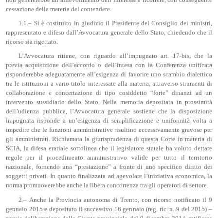
cessazione della materia del contendere.
1.1.‒ Si è costituito in giudizio il Presidente del Consiglio dei ministri,
rappresentato e difeso dall’Avvocatura generale dello Stato, chiedendo che il
ricorso sia rigettato.
L’Avvocatura ritiene, con riguardo all’impugnato art. 17-bis, che la
previa acquisizione dell’accordo o dell’intesa con la Conferenza unificata
risponderebbe adeguatamente all’esigenza di favorire uno scambio dialettico
tra le istituzioni a vario titolo interessate alla materia, attraverso strumenti di
collaborazione e concertazione di tipo cosiddetto “forte” dinanzi ad un
intervento sussidiario dello Stato. Nella memoria depositata in prossimità
dell’udienza pubblica, l’Avvocatura generale sostiene che la disposizione
impugnata risponde a un’esigenza di semplificazione e uniformità volta a
impedire che le funzioni amministrative risultino eccessivamente gravose per
gli amministrati. Richiamata la giurisprudenza di questa Corte in materia di
SCIA, la difesa erariale sottolinea che il legislatore statale ha voluto dettare
regole per il procedimento amministrativo valide per tutto il territorio
nazionale, fornendo una “prestazione” a fronte di uno specifico diritto dei
soggetti privati. In quanto finalizzata ad agevolare l’iniziativa economica, la
norma promuoverebbe anche la libera concorrenza tra gli operatori di settore.
2.‒ Anche la Provincia autonoma di Trento, con ricorso notificato il 9
gennaio 2015 e depositato il successivo 16 gennaio (reg. ric. n. 9 del 2015) ‒