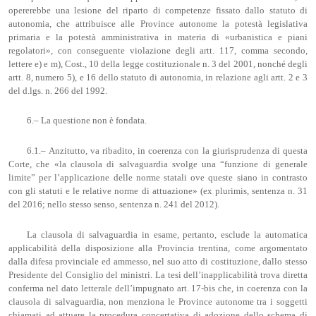
opererebbe una lesione del riparto di competenze fissato dallo statuto di
autonomia, che attribuisce alle Province autonome la potestà legislativa
primaria e la potestà amministrativa in materia di «urbanistica e piani
regolatori», con conseguente violazione degli artt. 117, comma secondo,
lettere e) e m), Cost., 10 della legge costituzionale n. 3 del 2001, nonché degli
artt. 8, numero 5), e 16 dello statuto di autonomia, in relazione agli artt. 2 e 3
del d.lgs. n. 266 del 1992.
6.– La questione non è fondata.
6.1.– Anzitutto, va ribadito, in coerenza con la giurisprudenza di questa
Corte, che «la clausola di salvaguardia svolge una “funzione di generale
limite” per l’applicazione delle norme statali ove queste siano in contrasto
con gli statuti e le relative norme di attuazione» (ex plurimis, sentenza n. 31
del 2016; nello stesso senso, sentenza n. 241 del 2012).
La clausola di salvaguardia in esame, pertanto, esclude la automatica
applicabilità della disposizione alla Provincia trentina, come argomentato
dalla difesa provinciale ed ammesso, nel suo atto di costituzione, dallo stesso
Presidente del Consiglio del ministri. La tesi dell’inapplicabilità trova diretta
conferma nel dato letterale dell’impugnato art. 17-bis che, in coerenza con la
clausola di salvaguardia, non menziona le Province autonome tra i soggetti
chiamati ad attuare la procedura concertativa di adozione dello schema di