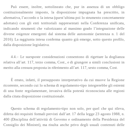
Può essere, inoltre, sottolineato che, pur in assenza di un obbligo
costituzionalmente imposto, la disposizione impugnata ha prescritto, in
alternativa, l’accordo o la intesa (quest’ultima poi lo strumento concretamente
adottato) con gli enti territoriali rappresentati nella Conferenza unificata,
indicando strumenti che valorizzano al massimo grado l’integrazione delle
diverse esigenze emergenti dal sistema delle autonomie (sentenza n. 1 del
2016). La raggiunta intesa conferma quanto già emerge, sotto questo profilo,
dalla disposizione legislativa.
4.4.– Le suesposte considerazioni consentono di rigettare la doglianza
relativa all’art. 117, terzo comma, Cost., e di giungere a simili conclusioni in
merito alla censura proposta in riferimento all’art. 117, sesto comma, Cost.
È errato, infatti, il presupposto interpretativo da cui muove la Regione
ricorrente, secondo cui lo schema di regolamento-tipo integrerebbe gli estremi
di una fonte regolamentare, invasiva della potestà riconosciuta alle regioni
dalla citata disposizione costituzionale.
Questo schema di regolamento-tipo non solo, per quel che qui rileva,
difetta dei requisiti formali previsti dall’art. 17 della legge 23 agosto 1988, n.
400 (Disciplina dell’attività di Governo e ordinamento della Presidenza del
Consiglio dei Ministri), ma risulta anche privo degli usuali contenuti delle