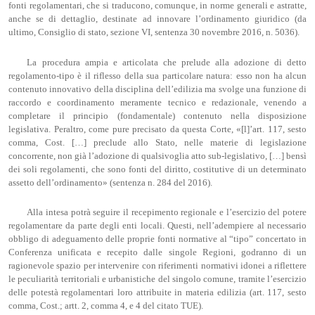
fonti regolamentari, che si traducono, comunque, in norme generali e astratte,
anche se di dettaglio, destinate ad innovare l’ordinamento giuridico (da
ultimo, Consiglio di stato, sezione VI, sentenza 30 novembre 2016, n. 5036).
La procedura ampia e articolata che prelude alla adozione di detto
regolamento-tipo è il riflesso della sua particolare natura: esso non ha alcun
contenuto innovativo della disciplina dell’edilizia ma svolge una funzione di
raccordo e coordinamento meramente tecnico e redazionale, venendo a
completare il principio (fondamentale) contenuto nella disposizione
legislativa. Peraltro, come pure precisato da questa Corte, «[l]’art. 117, sesto
comma, Cost. […] preclude allo Stato, nelle materie di legislazione
concorrente, non già l’adozione di qualsivoglia atto sub-legislativo, […] bensì
dei soli regolamenti, che sono fonti del diritto, costitutive di un determinato
assetto dell’ordinamento» (sentenza n. 284 del 2016).
Alla intesa potrà seguire il recepimento regionale e l’esercizio del potere
regolamentare da parte degli enti locali. Questi, nell’adempiere al necessario
obbligo di adeguamento delle proprie fonti normative al “tipo” concertato in
Conferenza unificata e recepito dalle singole Regioni, godranno di un
ragionevole spazio per intervenire con riferimenti normativi idonei a riflettere
le peculiarità territoriali e urbanistiche del singolo comune, tramite l’esercizio
delle potestà regolamentari loro attribuite in materia edilizia (art. 117, sesto
comma, Cost.; artt. 2, comma 4, e 4 del citato TUE).