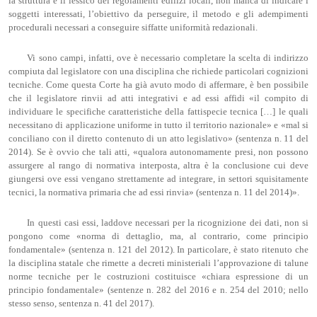
la struttura e il lessico dei regolamenti edilizi locali, non manca di indicare i
soggetti interessati, l’obiettivo da perseguire, il metodo e gli adempimenti
procedurali necessari a conseguire siffatte uniformità redazionali.
Vi sono campi, infatti, ove è necessario completare la scelta di indirizzo
compiuta dal legislatore con una disciplina che richiede particolari cognizioni
tecniche. Come questa Corte ha già avuto modo di affermare, è ben possibile
che il legislatore rinvii ad atti integrativi e ad essi affidi «il compito di
individuare le specifiche caratteristiche della fattispecie tecnica […] le quali
necessitano di applicazione uniforme in tutto il territorio nazionale» e «mal si
conciliano con il diretto contenuto di un atto legislativo» (sentenza n. 11 del
2014). Se è ovvio che tali atti, «qualora autonomamente presi, non possono
assurgere al rango di normativa interposta, altra è la conclusione cui deve
giungersi ove essi vengano strettamente ad integrare, in settori squisitamente
tecnici, la normativa primaria che ad essi rinvia» (sentenza n. 11 del 2014)».
In questi casi essi, laddove necessari per la ricognizione dei dati, non si
pongono come «norma di dettaglio, ma, al contrario, come principio
fondamentale» (sentenza n. 121 del 2012). In particolare, è stato ritenuto che
la disciplina statale che rimette a decreti ministeriali l’approvazione di talune
norme tecniche per le costruzioni costituisce «chiara espressione di un
principio fondamentale» (sentenze n. 282 del 2016 e n. 254 del 2010; nello
stesso senso, sentenza n. 41 del 2017).