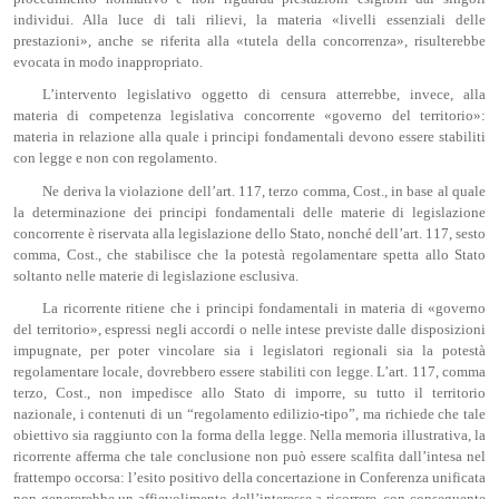
individui. Alla luce di tali rilievi, la materia «livelli essenziali delle
prestazioni», anche se riferita alla «tutela della concorrenza», risulterebbe
evocata in modo inappropriato.
L’intervento legislativo oggetto di censura atterrebbe, invece, alla
materia di competenza legislativa concorrente «governo del territorio»:
materia in relazione alla quale i principi fondamentali devono essere stabiliti
con legge e non con regolamento.
Ne deriva la violazione dell’art. 117, terzo comma, Cost., in base al quale
la determinazione dei principi fondamentali delle materie di legislazione
concorrente è riservata alla legislazione dello Stato, nonché dell’art. 117, sesto
comma, Cost., che stabilisce che la potestà regolamentare spetta allo Stato
soltanto nelle materie di legislazione esclusiva.
La ricorrente ritiene che i principi fondamentali in materia di «governo
del territorio», espressi negli accordi o nelle intese previste dalle disposizioni
impugnate, per poter vincolare sia i legislatori regionali sia la potestà
regolamentare locale, dovrebbero essere stabiliti con legge. L’art. 117, comma
terzo, Cost., non impedisce allo Stato di imporre, su tutto il territorio
nazionale, i contenuti di un “regolamento edilizio-tipo”, ma richiede che tale
obiettivo sia raggiunto con la forma della legge. Nella memoria illustrativa, la
ricorrente afferma che tale conclusione non può essere scalfita dall’intesa nel
frattempo occorsa: l’esito positivo della concertazione in Conferenza unificata
non genererebbe un affievolimento dell’interesse a ricorrere, con conseguente