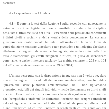
esclusiva.
4.– La questione non è fondata.
4.1.– È corretta la tesi della Regione Puglia, secondo cui, nonostante la
auto-qualificazione legislativa, non è possibile ricondurre la disciplina
censurata ai titoli esclusivi dei «livelli essenziali delle prestazioni concernenti
i diritti civili e sociali» e della «tutela della concorrenza». La costante
giurisprudenza costituzionale ha infatti affermato che le varie forme di
autodefinizione non sono vincolanti e non precludono un’indagine che faccia
riferimento all’oggetto delle norme impugnate, «tenendo conto della loro
ratio e tralasciando gli effetti marginali e riflessi, in guisa da identificare
correttamente anche l’interesse tutelato» (ex multis, sentenze n. 203 e n. 164
del 2012; nello stesso senso, sentenza n. 39 del 2014).
L’intesa perseguita con la disposizione impugnata non è volta a regolare
uno o più segmenti procedurali dell’azione amministrativa, non individua
“prestazioni” delle pubbliche amministrazioni né – non riguardando
prestazioni esigibili dai singoli individui – incide direttamente su diritti civili
o sociali. Essa è volta a predisporre uno schema di regolamento edilizio-tipo
che “semplifichi e uniformi” le definizioni tecniche, non sempre coincidenti
nei vari regolamenti comunali, ed i criteri di calcolo dei parametri rilevanti sul
piano urbanistico ed edilizio. Spetterà ai regolamenti edilizi, approvati dai