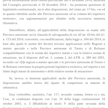
previa deliberazione della Giunta provinciale del 9 dicembre 2014, ratificata
dal Consiglio provinciale il 20 dicembre 2014 ‒ ha promosso questione di
legittimità costituzionale, tra le altre disposizioni, del citato art. 17-bis, «se ed
in quanto riferibile anche alle Province autonome ed ai comuni del rispettivo
territorio», con argomentazioni poi ribadite nella successiva memoria
illustrativa.
Osterebbero, difatti, all’applicabilità della disposizione in esame alle
Province autonome sia la clausola di salvaguardia di cui all’art. 43-bis del d.l.
n. 133 del 2014, convertito, con modificazioni, dalla legge n. 164 del 2014, in
base alla quale le norme del decreto trovano applicazione nelle Regioni a
statuto speciale e nelle Province autonome di Trento e di Bolzano
compatibilmente con le norme dei rispettivi statuti e con le relative norme di
attuazione, sia il disposto dell’art. 2, comma 2, del d.P.R. n. 380 del 2001,
secondo cui «[l]e regioni a statuto speciale e le province autonome di Trento e
di Bolzano esercitano la propria potestà legislativa esclusiva, nel rispetto e nei
limiti degli statuti di autonomia e delle relative norme di attuazione».
Se, invece, si ritenesse applicabile anche alle Province autonome, la
disposizione sarebbe lesiva del riparto di competenze in materia di
urbanistica.
Essa violerebbe, anzitutto, l’art. 117, secondo comma, lettere e) e m),
Cost., in combinato disposto con l’art. 10 della legge costituzionale 18
ottobre 2001, n. 3 (Modifiche al titolo V della parte seconda della