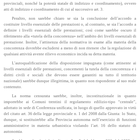
provinciali, nonché la potestà statale di indirizzo e coordinamento), ovvero
atti di indirizzo e coordinamento di cui al successivo art. 3.
Peraltro, non sarebbe chiaro se sia la conclusione dell’accordo a
costituire livello essenziale delle prestazioni o, al contrario, se sia l’accordo a
definire i livelli essenziali delle prestazioni; così come sarebbe oscuro il
riferimento alla «tutela della concorrenza» nell’ambito dei livelli essenziali di
prestazione. Inoltre, l’attinenza della normativa in esame alla materia della
concorrenza dovrebbe escludersi a meno di non ritenere che la regolazione di
qualsiasi attività avente rilievo economico incida su detta materia.
L’autoqualificazione della disposizione impugnata (come attinente ai
livelli essenziali delle prestazioni, concernenti la tutela della concorrenza e i
diritti civili e sociali che devono essere garantiti su tutto il territorio
nazionale) sarebbe dunque illegittima, in quanto non rispondente al suo reale
contenuto.
La norma censurata sarebbe, inoltre, incostituzionale in quanto
imporrebbe ai Comuni trentini il regolamento edilizio-tipo “centrale”,
adottato in sede di Conferenza unificata, in luogo di quello approvato in virtù
del citato art. 36 della legge provinciale n. 1 del 2008 dalla Giunta: lo Stato,
dunque, si sostituirebbe alla Provincia autonoma nell’esercizio di funzioni
amministrative in materia urbanistica violando l’art. 16 dello statuto di
autonomia.