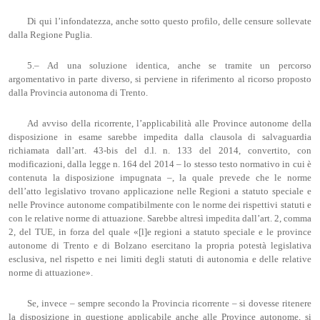
Di qui l’infondatezza, anche sotto questo profilo, delle censure sollevate
dalla Regione Puglia.
5.– Ad una soluzione identica, anche se tramite un percorso
argomentativo in parte diverso, si perviene in riferimento al ricorso proposto
dalla Provincia autonoma di Trento.
Ad avviso della ricorrente, l’applicabilità alle Province autonome della
disposizione in esame sarebbe impedita dalla clausola di salvaguardia
richiamata dall’art. 43-bis del d.l. n. 133 del 2014, convertito, con
modificazioni, dalla legge n. 164 del 2014 – lo stesso testo normativo in cui è
contenuta la disposizione impugnata –, la quale prevede che le norme
dell’atto legislativo trovano applicazione nelle Regioni a statuto speciale e
nelle Province autonome compatibilmente con le norme dei rispettivi statuti e
con le relative norme di attuazione. Sarebbe altresì impedita dall’art. 2, comma
2, del TUE, in forza del quale «[l]e regioni a statuto speciale e le province
autonome di Trento e di Bolzano esercitano la propria potestà legislativa
esclusiva, nel rispetto e nei limiti degli statuti di autonomia e delle relative
norme di attuazione».
Se, invece – sempre secondo la Provincia ricorrente – si dovesse ritenere
la disposizione in questione applicabile anche alle Province autonome, si