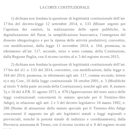
LA CORTE COSTITUZIONALE
1) dichiara non fondata la questione di legittimità costituzionale dell’art.
17-bis del decreto-legge 12 settembre 2014, n. 133 (Misure urgenti per
l’apertura dei cantieri, la realizzazione delle opere pubbliche, la
digitalizzazione del Paese, la semplificazione burocratica, l’emergenza del
dissesto idrogeologico e per la ripresa delle attività produttive), convertito,
con modificazioni, dalla legge 11 novembre 2014, n. 164, promossa, in
riferimento all’art. 117, secondo, terzo e sesto comma, della Costituzione,
dalla Regione Puglia, con il ricorso iscritto al n. 5 del registro ricorsi 2015;
2) dichiara non fondata la questione di legittimità costituzionale dell’art.
17-bis del d.l. n. 133 del 2014, convertito, con modificazioni, dalla legge n.
164 del 2014, promossa, in riferimento agli artt. 117, comma secondo, lettere
e) e m), Cost., 10 della legge costituzionale 18 ottobre 2001, n. 3 (Modifiche
al titolo V della parte seconda della Costituzione), nonché agli artt. 8, numero
5), e 16 del d.P.R. 31 agosto 1972, n. 670 (Approvazione del testo unico delle
leggi costituzionali concernenti lo statuto speciale per il Trentino-Alto
Adige), in relazione agli artt. 2 e 3 del decreto legislativo 16 marzo 1992, n.
266 (Norme di attuazione dello statuto speciale per il Trentino-Alto Adige
concernenti il rapporto tra gli atti legislativi statali e leggi regionali e
provinciali, nonché la potestà statale di indirizzo e coordinamento), dalla
Provincia autonoma di Trento, con il ricorso iscritto al n. 9 del registro ricorsi