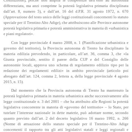
Costituzione), perché non amplia le competenze dell’ente ad autonomia
differenziata, ma anzi comprime la potestà legislativa primaria disciplinata
dall’art. 8, numero 5), e dall’art. 16 del d.P.R. 31 agosto 1972, n. 670
(Approvazione del testo unico delle leggi costituzionali concernenti lo statuto
speciale per il Trentino Alto Adige), che attribuiscono alle Province autonome
potestà legislativa primaria e potestà amministrativa in materia di «urbanistica
e piani regolatori».
Con legge provinciale 4 marzo 2008, n. 1 (Pianificazione urbanistica e
governo del territorio), la Provincia autonoma di Trento ha disciplinato la
materia edilizia prevedendo, in particolare, all’art. 36, comma 3, che «la
Giunta provinciale, sentito il parere della CUP e del Consiglio delle
autonomie locali, approva uno schema di regolamento edilizio tipo per la
redazione dei regolamenti edilizi» in ambito provinciale (articolo poi
abrogato dall’art. 124, comma 2, lettera a, della legge provinciale 4 agosto
2015, n. 15).
Dal momento che la Provincia autonoma di Trento ha mantenuto la
potestà legislativa primaria in materia urbanistica anche successivamente alla
legge costituzionale n. 3 del 2001 ‒ che ha attribuito alle Regioni la potestà
legislativa concorrente in materia di «governo del territorio» – lo Stato, per
tutelare l’interesse nazionale in dette materie, può adottare norme, secondo
quanto previsto dall’art. 2 del decreto legislativo 16 marzo 1992, n. 266
(Norme di attuazione dello statuto speciale per il Trentino-Alto Adige
concernenti il rapporto tra gli atti legislativi statali e leggi regionali e