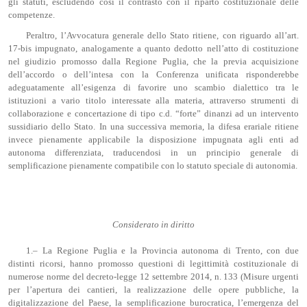
gli statuti, escludendo così il contrasto con il riparto costituzionale delle
competenze.
Peraltro, l’Avvocatura generale dello Stato ritiene, con riguardo all’art.
17-bis impugnato, analogamente a quanto dedotto nell’atto di costituzione
nel giudizio promosso dalla Regione Puglia, che la previa acquisizione
dell’accordo o dell’intesa con la Conferenza unificata risponderebbe
adeguatamente all’esigenza di favorire uno scambio dialettico tra le
istituzioni a vario titolo interessate alla materia, attraverso strumenti di
collaborazione e concertazione di tipo c.d. “forte” dinanzi ad un intervento
sussidiario dello Stato. In una successiva memoria, la difesa erariale ritiene
invece pienamente applicabile la disposizione impugnata agli enti ad
autonoma differenziata, traducendosi in un principio generale di
semplificazione pienamente compatibile con lo statuto speciale di autonomia.
Considerato in diritto
1.– La Regione Puglia e la Provincia autonoma di Trento, con due
distinti ricorsi, hanno promosso questioni di legittimità costituzionale di
numerose norme del decreto-legge 12 settembre 2014, n. 133 (Misure urgenti
per l’apertura dei cantieri, la realizzazione delle opere pubbliche, la
digitalizzazione del Paese, la semplificazione burocratica, l’emergenza del