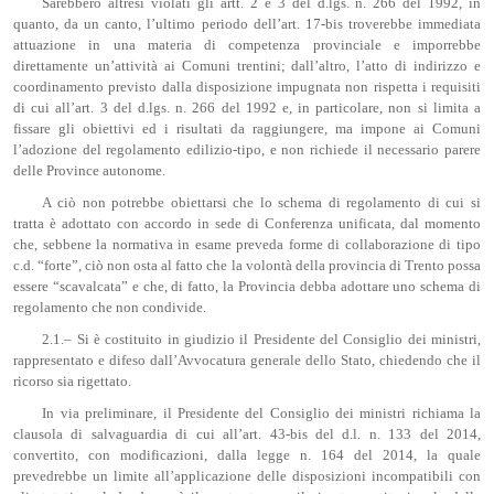
Sarebbero altresì violati gli artt. 2 e 3 del d.lgs. n. 266 del 1992, in
quanto, da un canto, l’ultimo periodo dell’art. 17-bis troverebbe immediata
attuazione in una materia di competenza provinciale e imporrebbe
direttamente un’attività ai Comuni trentini; dall’altro, l’atto di indirizzo e
coordinamento previsto dalla disposizione impugnata non rispetta i requisiti
di cui all’art. 3 del d.lgs. n. 266 del 1992 e, in particolare, non si limita a
fissare gli obiettivi ed i risultati da raggiungere, ma impone ai Comuni
l’adozione del regolamento edilizio-tipo, e non richiede il necessario parere
delle Province autonome.
A ciò non potrebbe obiettarsi che lo schema di regolamento di cui si
tratta è adottato con accordo in sede di Conferenza unificata, dal momento
che, sebbene la normativa in esame preveda forme di collaborazione di tipo
c.d. “forte”, ciò non osta al fatto che la volontà della provincia di Trento possa
essere “scavalcata” e che, di fatto, la Provincia debba adottare uno schema di
regolamento che non condivide.
2.1.‒ Si è costituito in giudizio il Presidente del Consiglio dei ministri,
rappresentato e difeso dall’Avvocatura generale dello Stato, chiedendo che il
ricorso sia rigettato.
In via preliminare, il Presidente del Consiglio dei ministri richiama la
clausola di salvaguardia di cui all’art. 43-bis del d.l. n. 133 del 2014,
convertito, con modificazioni, dalla legge n. 164 del 2014, la quale
prevedrebbe un limite all’applicazione delle disposizioni incompatibili con