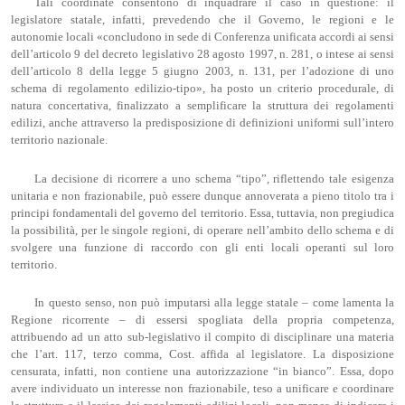
Tali coordinate consentono di inquadrare il caso in questione: il
legislatore statale, infatti, prevedendo che il Governo, le regioni e le
autonomie locali «concludono in sede di Conferenza unificata accordi ai sensi
dell’articolo 9 del decreto legislativo 28 agosto 1997, n. 281, o intese ai sensi
dell’articolo 8 della legge 5 giugno 2003, n. 131, per l’adozione di uno
schema di regolamento edilizio-tipo», ha posto un criterio procedurale, di
natura concertativa, finalizzato a semplificare la struttura dei regolamenti
edilizi, anche attraverso la predisposizione di definizioni uniformi sull’intero
territorio nazionale.
La decisione di ricorrere a uno schema “tipo”, riflettendo tale esigenza
unitaria e non frazionabile, può essere dunque annoverata a pieno titolo tra i
principi fondamentali del governo del territorio. Essa, tuttavia, non pregiudica
la possibilità, per le singole regioni, di operare nell’ambito dello schema e di
svolgere una funzione di raccordo con gli enti locali operanti sul loro
territorio.
In questo senso, non può imputarsi alla legge statale – come lamenta la
Regione ricorrente – di essersi spogliata della propria competenza,
attribuendo ad un atto sub-legislativo il compito di disciplinare una materia
che l’art. 117, terzo comma, Cost. affida al legislatore. La disposizione
censurata, infatti, non contiene una autorizzazione “in bianco”. Essa, dopo
avere individuato un interesse non frazionabile, teso a unificare e coordinare