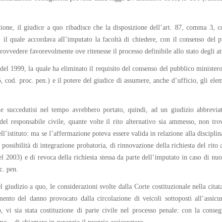
ione, il giudice a quo ribadisce che la disposizione dell’art. 87, comma 3, co
il quale accordava all’imputato la facoltà di chiedere, con il consenso del p
provvedere favorevolmente ove ritenesse il processo definibile allo stato degli at
9 del 1999, la quale ha eliminato il requisito del consenso del pubblico minister
, cod. proc. pen.) e il potere del giudice di assumere, anche d’ufficio, gli elem
onale succedutisi nel tempo avrebbero portato, quindi, ad un giudizio abbre
del responsabile civile, quante volte il rito alternativo sia ammesso, non trov
dell’istituto: ma se l’affermazione poteva essere valida in relazione alla discipli
ossibilità di integrazione probatoria, di rinnovazione della richiesta del rito 
el 2003) e di revoca della richiesta stessa da parte dell’imputato in caso di nuo
c. pen.
 giudizio a quo, le considerazioni svolte dalla Corte costituzionale nella citat
mento del danno provocato dalla circolazione di veicoli sottoposti all’assic
o, vi sia stata costituzione di parte civile nel processo penale: con la cons