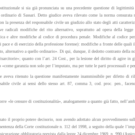
tituzionale si sia già pronunciata su una precedente questione di legittimità 
 ordinario di Sassari. Detto giudice aveva rilevato come la norma censurata r
on la presenza del responsabile civile un giudizio allo stato degli atti caratteri
ive radicali modifiche del rito alternativo, soprattutto ad opera della legg
ca e altre modifiche al codice di procedura penale. Modifiche al codice pena
i pace e di esercizio della professione forense): modifiche a fronte delle quali il
, alternativo a quello ordinario». Di qui, dunque, il dedotto contrasto della norm
risarcitorie»; quanto con l’art. 24 Cost., per la lesione del diritto di agire in g
o «come garanzia non solo per l’imputato, ma per tutte le parti processuali e per 
e aveva ritenuto la questione manifestamente inammissibile per difetto di ri
nsabile civile ai sensi dello stesso art. 87, comma 3, cod. proc. pen., face
orre «le censure di costituzionalità», analogamente a quanto già fatto, nell’ambi
ato il proprio potere decisorio, non avendo adottato alcun provvedimento sulla 
a sentenza della Corte costituzionale n. 112 del 1998, a seguito della quale l’imp
assicurazione obbligatoria prevista dalla legge 24 dicembre 1969, n. 990 (Assicur