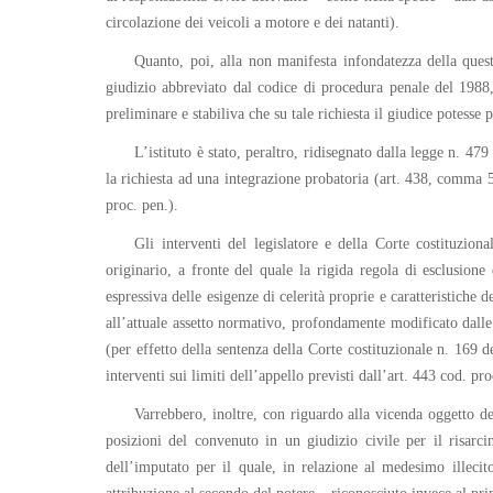
circolazione dei veicoli a motore e dei natanti).
Quanto, poi, alla non manifesta infondatezza della quest
giudizio abbreviato dal codice di procedura penale del 1988, 
preliminare e stabiliva che su tale richiesta il giudice potesse 
L’istituto è stato, peraltro, ridisegnato dalla legge n. 47
la richiesta ad una integrazione probatoria (art. 438, comma 5
proc. pen.).
Gli interventi del legislatore e della Corte costituzi
originario, a fronte del quale la rigida regola di esclusione 
espressiva delle esigenze di celerità proprie e caratteristiche 
all’attuale assetto normativo, profondamente modificato dalle p
(per effetto della sentenza della Corte costituzionale n. 169 d
interventi sui limiti dell’appello previsti dall’art. 443 cod. pro
Varrebbero, inoltre, con riguardo alla vicenda oggetto del
posizioni del convenuto in un giudizio civile per il risarci
dell’imputato per il quale, in relazione al medesimo illecit