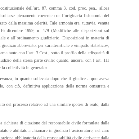
costituzionale dell’art. 87, comma 3, cod. proc. pen., allora
isultasse pienamente coerente con l’originaria fisionomia del
zzato dalla massima celerità. Tale armonia era, tuttavia, venuta
e 16 dicembre 1999, n. 479 (Modifiche alle disposizioni sul
le e all’ordinamento giudiziario. Disposizioni in materia di
 giudizio abbreviato, per caratteristiche e «impatto statistico»,
a tanto con l’art. 3 Cost., sotto il profilo della «disparità di
iudizio della stessa parte civile; quanto, ancora, con l’art. 111
la collettività in generale».
levanza, in quanto sollevata dopo che il giudice a quo aveva
ndo, con ciò, definitiva applicazione della norma censurata e
to del processo relativo ad una similare ipotesi di reato, dalla
richiesta di citazione del responsabile civile formulata dalla
utato è abilitato a chiamare in giudizio l’assicuratore, nel caso
azione obbligatoria della responsabilità civile derivante dalla