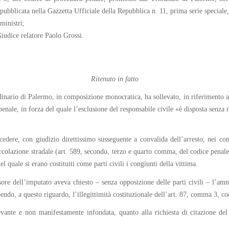
 pubblicata nella Gazzetta Ufficiale della Repubblica n. 11, prima serie speciale
ministri;
Giudice relatore Paolo Grossi.
Ritenuto in fatto
nario di Palermo, in composizione monocratica, ha sollevato, in riferimento agli
nale, in forza del quale l’esclusione del responsabile civile «è disposta senza r
cedere, con giudizio direttissimo susseguente a convalida dell’arresto, nei co
colazione stradale (art. 589, secondo, terzo e quarto comma, del codice penale)
 quale si erano costituiti come parti civili i congiunti della vittima.
sore dell’imputato aveva chiesto – senza opposizione delle parti civili – l’ammi
pendo, a questo riguardo, l’illegittimità costituzionale dell’art. 87, comma 3, co
evante e non manifestamente infondata, quanto alla richiesta di citazione del r