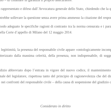
mo – di chiamare in garanzia il proprio assicuratore.
i, rappresentato e difeso dall’Avvocatura generale dello Stato, chiedendo che la
otrebbe sollevare la questione senza avere prima ammesso la citazione del respons
odo adeguato le specifiche ragioni di contrasto tra la norma censurata e i para
della Corte d’appello di Milano del 12 maggio 2014.
legittimità, la presenza del responsabile civile appare «ontologicamente incompa
terizzato dalla massima celerità, della presenza, non indispensabile, di sogget
udizio abbreviato dopo l’entrata in vigore del nuovo codice, il mantenimento 
nale del legislatore, rispettosa tanto del principio di ragionevolezza che del di
 nei confronti del responsabile civile – della causa di sospensione del giudizio 
Considerato in diritto