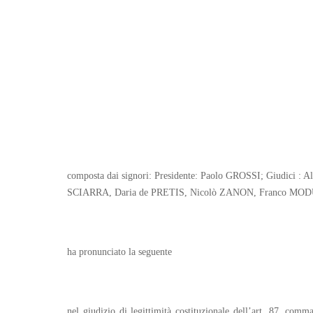
composta dai signori: Presidente: Paolo GROSSI; Giudic
SCIARRA, Daria de PRETIS, Nicolò ZANON, Franco MO
ha pronunciato la seguente
nel giudizio di legittimità costituzionale dell’art. 87, co