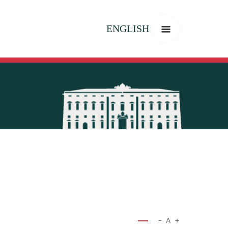
ENGLISH
−
A
+