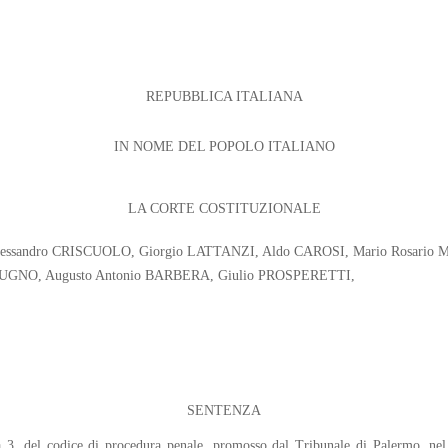
REPUBBLICA ITALIANA
IN NOME DEL POPOLO ITALIANO
LA CORTE COSTITUZIONALE
i : Alessandro CRISCUOLO, Giorgio LATTANZI, Aldo CAROSI, Mario Rosar
DUGNO, Augusto Antonio BARBERA, Giulio PROSPERETTI,
SENTENZA
mma 3, del codice di procedura penale, promosso dal Tribunale di Palermo, ne