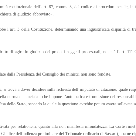
imità costituzionale dell’art. 87, comma 3, del codice di procedura penale, in f
ichiesta di giudizio abbreviato».
e l’art. 3 della Costituzione, determinando una ingiustificata disparità di tra
ritto di agire in giudizio dei predetti soggetti processuali, nonché l’art. 111 
late dalla Presidenza del Consiglio dei ministri non sono fondate.
, si trova a dover decidere sulla richiesta dell’imputato di citazione, quale respo
nella norma denunciata – che impone l’automatica estromissione del responsabile
difesa dello Stato, secondo la quale la questione avrebbe potuto essere sollevata 
ivata per relationem, quanto alla non manifesta infondatezza. La Corte rimet
Giudice dell’udienza preliminare del Tribunale ordinario di Sassari), ma ne ripr