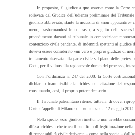
In proposito, il giudice a quo osserva come la Corte cos
sollevata dal Giudice dell’udienza preliminare del Tribunale
giudizio abbreviato, stante la necessità di «non appesantire» c
meno, trasformandosi in contrasto, a seguito delle success
procedimento davanti al tribunale in composizione monocrati
contenzioso civile pendente, di indennità spettanti al giudice d
doveva essere considerato «un vero e proprio giudizio di merito
trattamento riservata alla parte civile sul piano delle pretese 
Cost., per il vulnus alla ragionevole durata del processo, intes
Con l’ordinanza n. 247 del 2008, la Corte costituzional
dichiarato inammissibile la richiesta di citazione del respo
consumando, così, il proprio potere decisorio.
Il Tribunale palermitano ritiene, tuttavia, di dover riprop
Corte d’appello di Milano con ordinanza del 12 maggio 2014.
Nella specie, esso giudice rimettente non avrebbe consum
difesa: richiesta che trova il suo titolo di legittimazione nell
di responsabilità civile derivante – come nella specie – dall’