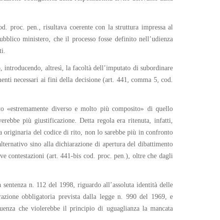
d. proc. pen., risultava coerente con la struttura impressa al
ubblico ministero, che il processo fosse definito nell’udienza
ti.
o, introducendo, altresì, la facoltà dell’imputato di subordinare
enti necessari ai fini della decisione (art. 441, comma 5, cod.
viato «estremamente diverso e molto più composito» di quello
erebbe più giustificazione. Detta regola era ritenuta, infatti,
na originaria del codice di rito, non lo sarebbe più in confronto
alternativo sino alla dichiarazione di apertura del dibattimento
ve contestazioni (art. 441-bis cod. proc. pen.), oltre che dagli
a sentenza n. 112 del 1998, riguardo all’assoluta identità delle
urazione obbligatoria prevista dalla legge n. 990 del 1969, e
eguenza che violerebbe il principio di uguaglianza la mancata