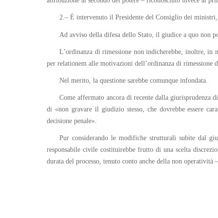
attribuzione al secondo del potere – riconosciuto invece al pri
2.– È intervenuto il Presidente del Consiglio dei ministr
Ad avviso della difesa dello Stato, il giudice a quo non p
L’ordinanza di rimessione non indicherebbe, inoltre, in m
per relationem alle motivazioni dell’ordinanza di rimessione 
Nel merito, la questione sarebbe comunque infondata.
Come affermato ancora di recente dalla giurisprudenza di 
di «non gravare il giudizio stesso, che dovrebbe essere carat
decisione penale».
Pur considerando le modifiche strutturali subite dal gi
responsabile civile costituirebbe frutto di una scelta discrezio
durata del processo, tenuto conto anche della non operatività –