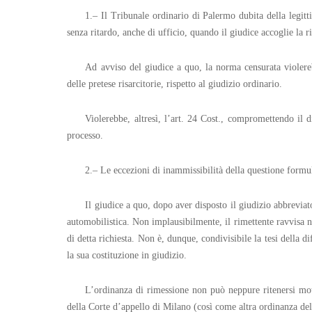
1.– Il Tribunale ordinario di Palermo dubita della legitt
senza ritardo, anche di ufficio, quando il giudice accoglie la r
Ad avviso del giudice a quo, la norma censurata violerebb
delle pretese risarcitorie, rispetto al giudizio ordinario.
Violerebbe, altresì, l’art. 24 Cost., compromettendo il di
processo.
2.– Le eccezioni di inammissibilità della questione formu
Il giudice a quo, dopo aver disposto il giudizio abbreviato
automobilistica. Non implausibilmente, il rimettente ravvisa 
di detta richiesta. Non è, dunque, condivisibile la tesi della 
la sua costituzione in giudizio.
L’ordinanza di rimessione non può neppure ritenersi mot
della Corte d’appello di Milano (così come altra ordinanza del 