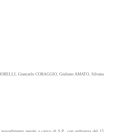
io MORELLI, Giancarlo CORAGGIO, Giuliano AMATO, Silvana
l procedimento penale a carico di S.P., con ordinanza del 15