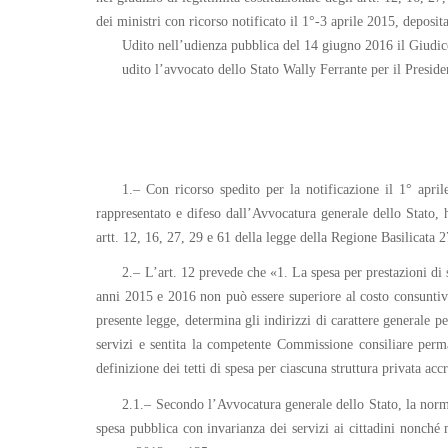
dei ministri con ricorso notificato il 1°-3 aprile 2015, deposita
Udito nell’udienza pubblica del 14 giugno 2016 il Giudic
udito l’avvocato dello Stato Wally Ferrante per il Preside
1.– Con ricorso spedito per la notificazione il 1° april
rappresentato e difeso dall’Avvocatura generale dello Stato, 
artt. 12, 16, 27, 29 e 61 della legge della Regione Basilicata 
2.– L’art. 12 prevede che «1. La spesa per prestazioni di s
anni 2015 e 2016 non può essere superiore al costo consuntivat
presente legge, determina gli indirizzi di carattere generale per
servizi e sentita la competente Commissione consiliare perma
definizione dei tetti di spesa per ciascuna struttura privata acc
2.1.– Secondo l’Avvocatura generale dello Stato, la norm
spesa pubblica con invarianza dei servizi ai cittadini nonché