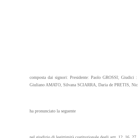
composta dai signori: Presidente: Paolo GROSSI; Giu
Giuliano AMATO, Silvana SCIARRA, Daria de PRETIS, 
ha pronunciato la seguente
nel giudizio di legittimità costituzionale degli artt. 12, 16, 