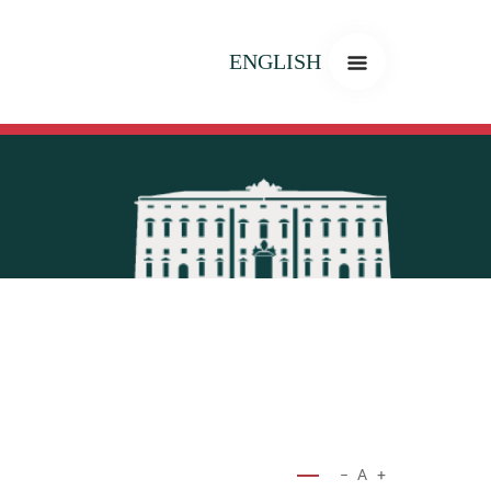
ENGLISH
−
A
+