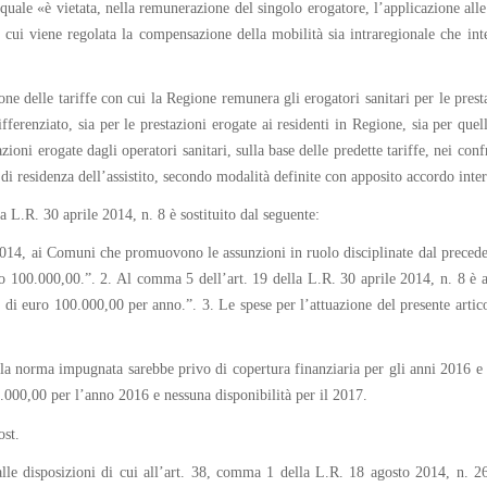
 quale «è vietata, nella remunerazione del singolo erogatore, l’applicazione alle 
ui viene regolata la compensazione della mobilità sia intraregionale che inter
one delle tariffe con cui la Regione remunera gli erogatori sanitari per le prestaz
ferenziato, sia per le prestazioni erogate ai residenti in Regione, sia per quell
oni erogate dagli operatori sanitari, sulla base delle predette tariffe, nei con
 di residenza dell’assistito, secondo modalità definite con apposito accordo inte
a L.R. 30 aprile 2014, n. 8 è sostituito dal seguente:
 2014, ai Comuni che promuovono le assunzioni in ruolo disciplinate dal preced
 100.000,00.”. 2. Al comma 5 dell’art. 19 della L.R. 30 aprile 2014, n. 8 è ag
i euro 100.000,00 per anno.”. 3. Le spese per l’attuazione del presente articol
lla norma impugnata sarebbe privo di copertura finanziaria per gli anni 2016 e 2
00,00 per l’anno 2016 e nessuna disponibilità per il 2017.
ost.
alle disposizioni di cui all’art. 38, comma 1 della L.R. 18 agosto 2014, n. 26 