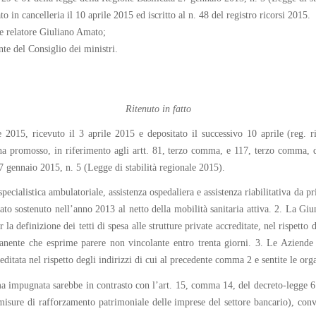
to in cancelleria il 10 aprile 2015 ed iscritto al n. 48 del registro ricorsi 2015.
e relatore Giuliano Amato;
nte del Consiglio dei ministri.
Ritenuto in fatto
e 2015, ricevuto il 3 aprile 2015 e depositato il successivo 10 aprile (reg. r
ha promosso, in riferimento agli artt. 81, terzo comma, e 117, terzo comma, del
27 gennaio 2015, n. 5 (Legge di stabilità regionale 2015).
pecialistica ambulatoriale, assistenza ospedaliera e assistenza riabilitativa da p
o sostenuto nell’anno 2013 al netto della mobilità sanitaria attiva. 2. La Giunt
 la definizione dei tetti di spesa alle strutture private accreditate, nel rispetto 
nente che esprime parere non vincolante entro trenta giorni. 3. Le Aziende sa
reditata nel rispetto degli indirizzi di cui al precedente comma 2 e sentite le org
a impugnata sarebbe in contrasto con l’art. 15, comma 14, del decreto-legge 6 l
 misure di rafforzamento patrimoniale delle imprese del settore bancario), conv