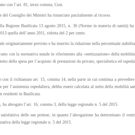
rasto con l’art. 81, terzo comma, Cost.
 del Consiglio dei Ministri ha rinunciato parzialmente al ricorso.
 della Regione Basilicata 13 agosto 2015, n. 36 (Norme in materia di sanità) ha
2013 quella dell’anno 2011, ridotta del 2 per cento.
le originariamente previsto e ha inserito la riduzione nella percentuale stabilit
asto con la normativa statale in riferimento alla «nettizzazione» della mobilità 
etto della spesa per l’acquisto di prestazioni da privato, specialistica ed ospedali
con il richiamato art. 15, comma 14, nella parte in cui continua a prevedere ch
 e per l’assistenza ospedaliera, debba essere calcolata al netto della mobilità san
n residenti in Basilicata.
e, ha abrogato l’art. 16, comma 3, della legge regionale n. 5 del 2015.
satisfattiva delle sue pretese, in quanto l’abrogazione ha determinato il venir
gnativa della legge regionale n. 5 del 2015.