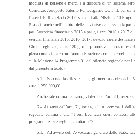
mobilità di persone e merci e a disporre di un sistema aeropo
Consorzio Aeroporto Salerno Pontecagnano s.c. a r.l. per un l
l’esercizio finanziario 2017, stanziati alla Missione 10 Progra
Pisticci, anche nell’ambito delle iniziative connesse alla pa
per l’esercizio finanziario 2015 e per gli anni 2016 e 2017 d
esercizi finanziari 2015, 2016, 2017, devono essere destinate a
Giunta regionale, entro 120 giorni, promuove una manifestazio
piena condivisione con l’amministrazione comunale nel pieno ri
sulla Missione 14 Programma 01 del bilancio regionale per l’es
dal presente articolo».
5.1.– Secondo la difesa statale, gli oneri a carico dell
euro 1.250.000,00.
Anche tale norma, pertanto, violerebbe l’art. 81, terzo 
6.– Ai sensi dell’art. 61, infine, «1. Al comma 1 dell’a
seguente comma 1-bis: “1-bis. Eventuali oneri connessi all
programmazione regionale unitaria.”».
6.1.– Ad avviso dell’Avvocatura generale dello Stato, tal