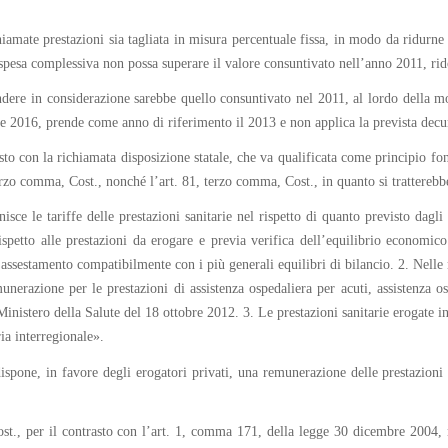
chiamate prestazioni sia tagliata in misura percentuale fissa, in modo da ridurn
a spesa complessiva non possa superare il valore consuntivato nell’anno 2011, rid
endere in considerazione sarebbe quello consuntivato nel 2011, al lordo della mo
5 e 2016, prende come anno di riferimento il 2013 e non applica la prevista decu
sto con la richiamata disposizione statale, che va qualificata come principio fo
terzo comma, Cost., nonché l’art. 81, terzo comma, Cost., in quanto si trattereb
isce le tariffe delle prestazioni sanitarie nel rispetto di quanto previsto dagl
ispetto alle prestazioni da erogare e previa verifica dell’equilibrio economic
i assestamento compatibilmente con i più generali equilibri di bilancio. 2. Nelle 
nerazione per le prestazioni di assistenza ospedaliera per acuti, assistenza os
 Ministero della Salute del 18 ottobre 2012. 3. Le prestazioni sanitarie erogate i
ria interregionale».
spone, in favore degli erogatori privati, una remunerazione delle prestazioni c
st., per il contrasto con l’art. 1, comma 171, della legge 30 dicembre 2004, 