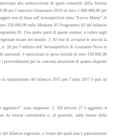
orizzata alla sottoscrizione di quote consortili della Società
0,00 per l’esercizio finanziario 2016 ed euro 1.400.000,00 per
eggeri non di linea sull’aviosuperficie pista “Enrico Mattei” di
di euro 250.000,00 sulla Missione 05 Programma 02 del bilancio
 Programma 01. Una quota parte di queste somme, a valere sugli
egionale lucani nel mondo. 3. Al fine di avviarne le attività la
, n. 20 per l’utilizzo dell’Aviosuperficie di Grumento Nova in
i nazionali, è autorizzata la spesa iniziale di euro 150.000,00
e i provvedimenti per la concreta attuazione di quanto disposto
o lo stanziamento del bilancio 2015 per l’anno 2017 è pari ad
 aggiuntivi” sono soppresse. 2. All’articolo 27 è aggiunto il
 da risorse comunitarie o, in generale, sulle risorse della
o del bilancio regionale, a fronte dei quali non è puntualmente