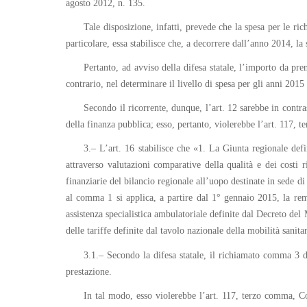
agosto 2012, n. 135.
Tale disposizione, infatti, prevede che la spesa per le ri
particolare, essa stabilisce che, a decorrere dall’anno 2014, l
Pertanto, ad avviso della difesa statale, l’importo da pr
contrario, nel determinare il livello di spesa per gli anni 201
Secondo il ricorrente, dunque, l’art. 12 sarebbe in contra
della finanza pubblica; esso, pertanto, violerebbe l’art. 117, 
3.– L’art. 16 stabilisce che «1. La Giunta regionale defin
attraverso valutazioni comparative della qualità e dei costi r
finanziarie del bilancio regionale all’uopo destinate in sede d
al comma 1 si applica, a partire dal 1° gennaio 2015, la remu
assistenza specialistica ambulatoriale definite dal Decreto del
delle tariffe definite dal tavolo nazionale della mobilità sanita
3.1.– Secondo la difesa statale, il richiamato comma 3 di
prestazione.
In tal modo, esso violerebbe l’art. 117, terzo comma, Co