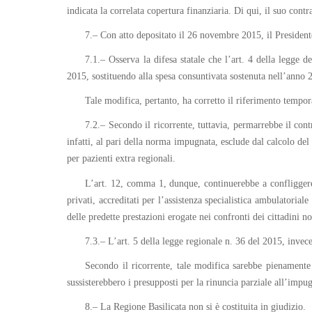
indicata la correlata copertura finanziaria. Di qui, il suo cont
7.– Con atto depositato il 26 novembre 2015, il Presidente
7.1.– Osserva la difesa statale che l’art. 4 della legge
2015, sostituendo alla spesa consuntivata sostenuta nell’anno 
Tale modifica, pertanto, ha corretto il riferimento tempora
7.2.– Secondo il ricorrente, tuttavia, permarrebbe il contr
infatti, al pari della norma impugnata, esclude dal calcolo del t
per pazienti extra regionali.
L’art. 12, comma 1, dunque, continuerebbe a confliggere 
privati, accreditati per l’assistenza specialistica ambulatoriale
delle predette prestazioni erogate nei confronti dei cittadini no
7.3.– L’art. 5 della legge regionale n. 36 del 2015, invec
Secondo il ricorrente, tale modifica sarebbe pienamente 
sussisterebbero i presupposti per la rinuncia parziale all’impu
8.– La Regione Basilicata non si è costituita in giudizio.