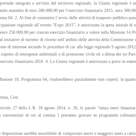
rtuale integrato a servizio del territorio regionale, la Giunta regionale è aut
imite massimo di euro 280.000,00 per l’esercizio finanziario 2015, euro 300.00
mma 04. 2. Al fine di consentire l’avvio delle attività di trasporto pubblico pass
rtecipazione regionale all’evento “Expo 2015”, è autorizzata la spesa iniziale 
i euro 250.000,00 per ciascun esercizio finanziario a valere sulla Missione 14
d iniziative di turismo di ritorno nell’ambito delle attività della Commissione r
ne di interesse secondo le procedure di cui alla legge regionale 9 agosto 2012
spetto di emergenze ambientali e di protezione civile ed a difesa dei tre Parch
ercizio finanziario 2016. 4. La Giunta regionale è autorizzata a porre in esser
a Missione 10, Programma 04, risulterebbero parzialmente non coperti, in quant
comma, Cost.
rticolo 27 della L.R. 18 agosto 2014, n. 26, le parole “senza oneri finanziari
e convenzioni di cui al comma 1 potranno gravare su programmi cofinanziati
e disposizione sarebbe suscettibile di comportare nuovi e maggiori oneri a caric