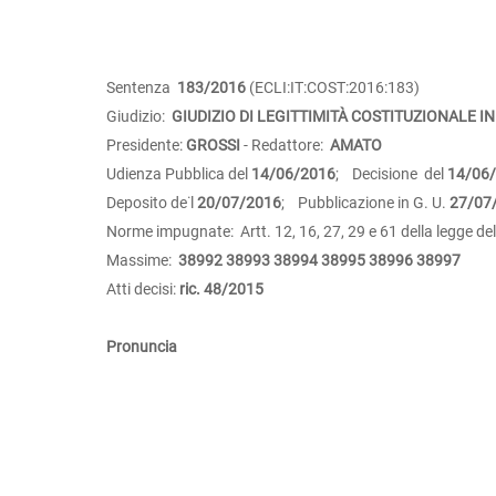
Sentenza
183/2016
(ECLI:IT:COST:2016:183)
Giudizio:
GIUDIZIO DI LEGITTIMITÀ COSTITUZIONALE IN
Presidente:
GROSSI
- Redattore:
AMATO
Udienza Pubblica del
14/06/2016
; Decisione del
14/06
Deposito de˙l
20/07/2016
; Pubblicazione in G. U.
27/07
Norme impugnate: Artt. 12, 16, 27, 29 e 61 della legge de
Massime:
38992
38993
38994
38995
38996
38997
Atti decisi:
ric. 48/2015
Pronuncia