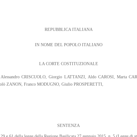
REPUBBLICA ITALIANA
IN NOME DEL POPOLO ITALIANO
LA CORTE COSTITUZIONALE
dici : Alessandro CRISCUOLO, Giorgio LATTANZI, Aldo CAROSI, Marta 
Nicolò ZANON, Franco MODUGNO, Giulio PROSPERETTI,
SENTENZA
27, 29 e 61 della legge della Regione Basilicata 27 gennaio 2015, n. 5 (Legge di 