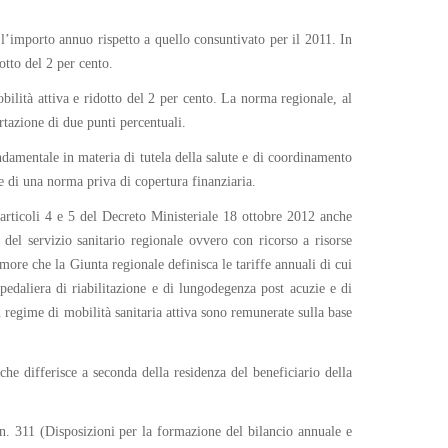
e l’importo annuo rispetto a quello consuntivato per il 2011. In
otto del 2 per cento.
bilità attiva e ridotto del 2 per cento. La norma regionale, al
rtazione di due punti percentuali.
ndamentale in materia di tutela della salute e di coordinamento
be di una norma priva di copertura finanziaria.
i articoli 4 e 5 del Decreto Ministeriale 18 ottobre 2012 anche
o del servizio sanitario regionale ovvero con ricorso a risorse
more che la Giunta regionale definisca le tariffe annuali di cui
pedaliera di riabilitazione e di lungodegenza post acuzie e di
n regime di mobilità sanitaria attiva sono remunerate sulla base
he differisce a seconda della residenza del beneficiario della
n. 311 (Disposizioni per la formazione del bilancio annuale e