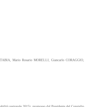
CARTABIA, Mario Rosario MORELLI, Giancarlo CORAGGIO,
stabilità regionale 2015), promosso dal Presidente del Consiglio