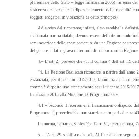
pluriennale dello Stato – legge finanziaria 2005), ai sensi del
residenza del paziente, indipendentemente dalle modalità con c
soggetti erogatori in violazione di detto principio».
Ad avviso del ricorrente, infatti, altro sarebbe la definizi
richiamata norma statale, devono essere definite in modo indif
remunerazione delle spese sostenute da una Regione per prestazi
del genere, infatti, grava in termini di rimborso sulla Regione
4.– L’art. 27 prevede che «1. Il comma 4 dell’art. 19 dell
“4. La Regione Basilicata riconosce, a partire dall’anno
è stanziata, per il triennio 2015/2017, la somma annua di euro
comma è disposto uno stanziamento per il triennio 2015/2017 d
finanziario 2015 alla Missione 12 Programma 02».
4.1.– Secondo il ricorrente, il finanziamento disposto da
Programma 2, prevederebbe uno stanziamento pari ad euro 40.0
La norma, pertanto, violerebbe l’art. 81, terzo comma, C
5.– L’art. 29 stabilisce che «1. Al fine di dare seguito 