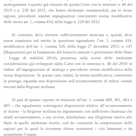
analogamente a quanto già ritenuto da questa Corte con le sentenze n. 40 del
2016 e n. 238 del 2015, che hanno dichiarato inammissibili, per le stesse
ragioni, precedenti similari impugnazioni concernenti norme modificative
dello stesso art. 1, comma 454, della legge n. 228 del 2012.
Al contrario, deve ritenersi sufficientemente motivata e, quindi, deve
essere esaminata nel merito la questione riguardante l’art. 1, comma 416,
modificativa dell’art. 1, comma 526, della legge 27 dicembre 2013, n. 147
(Disposizioni per la formazione del bilancio annuale e pluriennale dello Stato
– Legge di stabilità 2014), promossa sulla scorta delle medesime
considerazioni già sviluppate dalla Corte con la sentenza n. 40 del 2016 in
ordine all’impugnazione di analoga e precedente norma modificativa della
stessa disposizione. In questo caso, infatti, la norma modificativa, contenente
la proroga, riguarda una disposizione sull’accantonamento di tributi erariali
riscossi dalla Regione siciliana.
Al pari di quanto esposto in relazione all’art. 1, commi 400, 401, 403 e
405 – che ugualmente contengono disposizioni relative all’accantonamento
di risorse – la Regione siciliana ha argomentato con sufficiente chiarezza che
simili accantonamenti, a suo avviso, dissimulano una illegittima riserva allo
Stato di quelle medesime risorse, così da consentire la comprensione delle
ragioni per le quali la ricorrente ritiene sussistenti i vizi lamentati e da
permetterne l’esame.