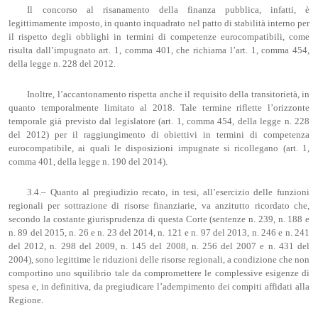
Il concorso al risanamento della finanza pubblica, infatti, è
legittimamente imposto, in quanto inquadrato nel patto di stabilità interno per
il rispetto degli obblighi in termini di competenze eurocompatibili, come
risulta dall’impugnato art. 1, comma 401, che richiama l’art. 1, comma 454,
della legge n. 228 del 2012.
Inoltre, l’accantonamento rispetta anche il requisito della transitorietà, in
quanto temporalmente limitato al 2018. Tale termine riflette l’orizzonte
temporale già previsto dal legislatore (art. 1, comma 454, della legge n. 228
del 2012) per il raggiungimento di obiettivi in termini di competenza
eurocompatibile, ai quali le disposizioni impugnate si ricollegano (art. 1,
comma 401, della legge n. 190 del 2014).
3.4.– Quanto al pregiudizio recato, in tesi, all’esercizio delle funzioni
regionali per sottrazione di risorse finanziarie, va anzitutto ricordato che,
secondo la costante giurisprudenza di questa Corte (sentenze n. 239, n. 188 e
n. 89 del 2015, n. 26 e n. 23 del 2014, n. 121 e n. 97 del 2013, n. 246 e n. 241
del 2012, n. 298 del 2009, n. 145 del 2008, n. 256 del 2007 e n. 431 del
2004), sono legittime le riduzioni delle risorse regionali, a condizione che non
comportino uno squilibrio tale da compromettere le complessive esigenze di
spesa e, in definitiva, da pregiudicare l’adempimento dei compiti affidati alla
Regione.