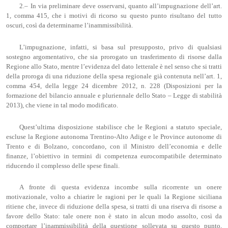
2.– In via preliminare deve osservarsi, quanto all’impugnazione dell’art.
1, comma 415, che i motivi di ricorso su questo punto risultano del tutto
oscuri, così da determinarne l’inammissibilità.
L’impugnazione, infatti, si basa sul presupposto, privo di qualsiasi
sostegno argomentativo, che sia prorogato un trasferimento di risorse dalla
Regione allo Stato, mentre l’evidenza del dato letterale è nel senso che si tratti
della proroga di una riduzione della spesa regionale già contenuta nell’art. 1,
comma 454, della legge 24 dicembre 2012, n. 228 (Disposizioni per la
formazione del bilancio annuale e pluriennale dello Stato – Legge di stabilità
2013), che viene in tal modo modificato.
Quest’ultima disposizione stabilisce che le Regioni a statuto speciale,
escluse la Regione autonoma Trentino-Alto Adige e le Province autonome di
Trento e di Bolzano, concordano, con il Ministro dell’economia e delle
finanze, l’obiettivo in termini di competenza eurocompatibile determinato
riducendo il complesso delle spese finali.
A fronte di questa evidenza incombe sulla ricorrente un onere
motivazionale, volto a chiarire le ragioni per le quali la Regione siciliana
ritiene che, invece di riduzione della spesa, si tratti di una riserva di risorse a
favore dello Stato: tale onere non è stato in alcun modo assolto, così da
comportare l’inammissibilità della questione sollevata su questo punto,