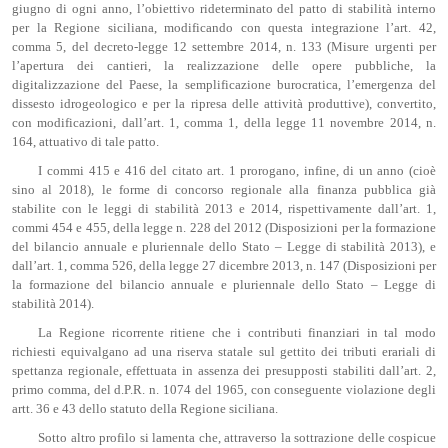
giugno di ogni anno, l’obiettivo rideterminato del patto di stabilità interno
per la Regione siciliana, modificando con questa integrazione l’art. 42,
comma 5, del decreto-legge 12 settembre 2014, n. 133 (Misure urgenti per
l’apertura dei cantieri, la realizzazione delle opere pubbliche, la
digitalizzazione del Paese, la semplificazione burocratica, l’emergenza del
dissesto idrogeologico e per la ripresa delle attività produttive), convertito,
con modificazioni, dall’art. 1, comma 1, della legge 11 novembre 2014, n.
164, attuativo di tale patto.
I commi 415 e 416 del citato art. 1 prorogano, infine, di un anno (cioè
sino al 2018), le forme di concorso regionale alla finanza pubblica già
stabilite con le leggi di stabilità 2013 e 2014, rispettivamente dall’art. 1,
commi 454 e 455, della legge n. 228 del 2012 (Disposizioni per la formazione
del bilancio annuale e pluriennale dello Stato – Legge di stabilità 2013), e
dall’art. 1, comma 526, della legge 27 dicembre 2013, n. 147 (Disposizioni per
la formazione del bilancio annuale e pluriennale dello Stato – Legge di
stabilità 2014).
La Regione ricorrente ritiene che i contributi finanziari in tal modo
richiesti equivalgano ad una riserva statale sul gettito dei tributi erariali di
spettanza regionale, effettuata in assenza dei presupposti stabiliti dall’art. 2,
primo comma, del d.P.R. n. 1074 del 1965, con conseguente violazione degli
artt. 36 e 43 dello statuto della Regione siciliana.
Sotto altro profilo si lamenta che, attraverso la sottrazione delle cospicue