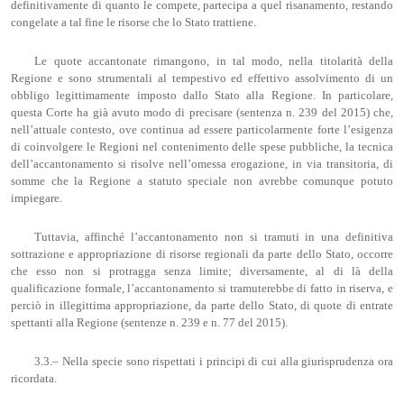
definitivamente di quanto le compete, partecipa a quel risanamento, restando
congelate a tal fine le risorse che lo Stato trattiene.
Le quote accantonate rimangono, in tal modo, nella titolarità della
Regione e sono strumentali al tempestivo ed effettivo assolvimento di un
obbligo legittimamente imposto dallo Stato alla Regione. In particolare,
questa Corte ha già avuto modo di precisare (sentenza n. 239 del 2015) che,
nell’attuale contesto, ove continua ad essere particolarmente forte l’esigenza
di coinvolgere le Regioni nel contenimento delle spese pubbliche, la tecnica
dell’accantonamento si risolve nell’omessa erogazione, in via transitoria, di
somme che la Regione a statuto speciale non avrebbe comunque potuto
impiegare.
Tuttavia, affinché l’accantonamento non si tramuti in una definitiva
sottrazione e appropriazione di risorse regionali da parte dello Stato, occorre
che esso non si protragga senza limite; diversamente, al di là della
qualificazione formale, l’accantonamento si tramuterebbe di fatto in riserva, e
perciò in illegittima appropriazione, da parte dello Stato, di quote di entrate
spettanti alla Regione (sentenze n. 239 e n. 77 del 2015).
3.3.– Nella specie sono rispettati i principi di cui alla giurisprudenza ora
ricordata.