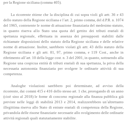
per la Regione siciliana (comma 405).
La ricorrente ritiene che la disciplina di cui sopra violi gli artt. 36 e 43
dello statuto della Regione siciliana e l’art. 2, primo comma, del d.P.R. n. 1074
del 1965, contenente le norme di attuazione finanziaria del medesimo statuto,
in quanto riserva allo Stato una quota del gettito dei tributi erariali di
spettanza regionale, effettuata in assenza dei presupposti stabiliti dalle
richiamate disposizioni dello statuto della Regione siciliana e delle relative
norme di attuazione. Inoltre, sarebbero violati gli artt. 43 dello statuto della
Regione siciliana e gli artt. 81, 97, primo comma, e 119 Cost., anche in
riferimento all’art. 10 della legge cost. n. 3 del 2001, in quanto, sottraendo alla
Regione una cospicua entità di tributi erariali di sua spettanza, la priva della
necessaria autonomia finanziaria per svolgere le ordinarie attività di sua
competenza.
Analoghe violazioni sarebbero poi determinate, ad avviso della
ricorrente, dai commi 415 e 416 dello stesso art. 1 che, prorogando di un anno
(cioè sino al 2018) le forme di concorso regionale alla finanza pubblica già
previste nelle leggi di stabilità 2013 e 2014, realizzerebbero un’altrettanto
illegittima riserva allo Stato di entrate erariali di competenza della Regione,
privandola delle risorse finanziarie necessarie allo svolgimento delle ordinarie
attività regionali quali statutariamente stabilite.