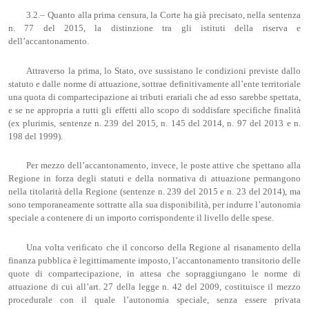
3.2.– Quanto alla prima censura, la Corte ha già precisato, nella sentenza
n. 77 del 2015, la distinzione tra gli istituti della riserva e
dell’accantonamento.
Attraverso la prima, lo Stato, ove sussistano le condizioni previste dallo
statuto e dalle norme di attuazione, sottrae definitivamente all’ente territoriale
una quota di compartecipazione ai tributi erariali che ad esso sarebbe spettata,
e se ne appropria a tutti gli effetti allo scopo di soddisfare specifiche finalità
(ex plurimis, sentenze n. 239 del 2015, n. 145 del 2014, n. 97 del 2013 e n.
198 del 1999).
Per mezzo dell’accantonamento, invece, le poste attive che spettano alla
Regione in forza degli statuti e della normativa di attuazione permangono
nella titolarità della Regione (sentenze n. 239 del 2015 e n. 23 del 2014), ma
sono temporaneamente sottratte alla sua disponibilità, per indurre l’autonomia
speciale a contenere di un importo corrispondente il livello delle spese.
Una volta verificato che il concorso della Regione al risanamento della
finanza pubblica è legittimamente imposto, l’accantonamento transitorio delle
quote di compartecipazione, in attesa che sopraggiungano le norme di
attuazione di cui all’art. 27 della legge n. 42 del 2009, costituisce il mezzo
procedurale con il quale l’autonomia speciale, senza essere privata