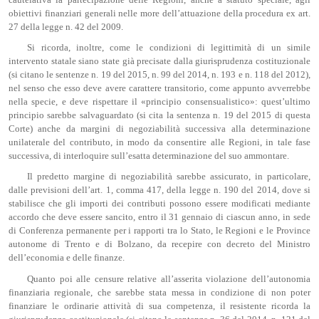
obiettivi finanziari generali nelle more dell’attuazione della procedura ex art.
27 della legge n. 42 del 2009.
Si ricorda, inoltre, come le condizioni di legittimità di un simile
intervento statale siano state già precisate dalla giurisprudenza costituzionale
(si citano le sentenze n. 19 del 2015, n. 99 del 2014, n. 193 e n. 118 del 2012),
nel senso che esso deve avere carattere transitorio, come appunto avverrebbe
nella specie, e deve rispettare il «principio consensualistico»: quest’ultimo
principio sarebbe salvaguardato (si cita la sentenza n. 19 del 2015 di questa
Corte) anche da margini di negoziabilità successiva alla determinazione
unilaterale del contributo, in modo da consentire alle Regioni, in tale fase
successiva, di interloquire sull’esatta determinazione del suo ammontare.
Il predetto margine di negoziabilità sarebbe assicurato, in particolare,
dalle previsioni dell’art. 1, comma 417, della legge n. 190 del 2014, dove si
stabilisce che gli importi dei contributi possono essere modificati mediante
accordo che deve essere sancito, entro il 31 gennaio di ciascun anno, in sede
di Conferenza permanente per i rapporti tra lo Stato, le Regioni e le Province
autonome di Trento e di Bolzano, da recepire con decreto del Ministro
dell’economia e delle finanze.
Quanto poi alle censure relative all’asserita violazione dell’autonomia
finanziaria regionale, che sarebbe stata messa in condizione di non poter
finanziare le ordinarie attività di sua competenza, il resistente ricorda la