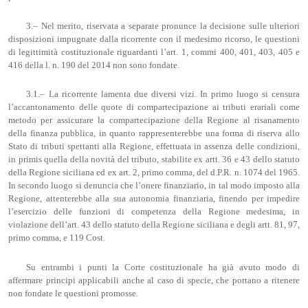
3.– Nel merito, riservata a separate pronunce la decisione sulle ulteriori
disposizioni impugnate dalla ricorrente con il medesimo ricorso, le questioni
di legittimità costituzionale riguardanti l’art. 1, commi 400, 401, 403, 405 e
416 della l. n. 190 del 2014 non sono fondate.
3.1.– La ricorrente lamenta due diversi vizi. In primo luogo si censura
l’accantonamento delle quote di compartecipazione ai tributi erariali come
metodo per assicurare la compartecipazione della Regione al risanamento
della finanza pubblica, in quanto rappresenterebbe una forma di riserva allo
Stato di tributi spettanti alla Regione, effettuata in assenza delle condizioni,
in primis quella della novità del tributo, stabilite ex artt. 36 e 43 dello statuto
della Regione siciliana ed ex art. 2, primo comma, del d.P.R. n. 1074 del 1965.
In secondo luogo si denuncia che l’onere finanziario, in tal modo imposto alla
Regione, attenterebbe alla sua autonomia finanziaria, finendo per impedire
l’esercizio delle funzioni di competenza della Regione medesima, in
violazione dell’art. 43 dello statuto della Regione siciliana e degli artt. 81, 97,
primo comma, e 119 Cost.
Su entrambi i punti la Corte costituzionale ha già avuto modo di
affermare principi applicabili anche al caso di specie, che portano a ritenere
non fondate le questioni promosse.