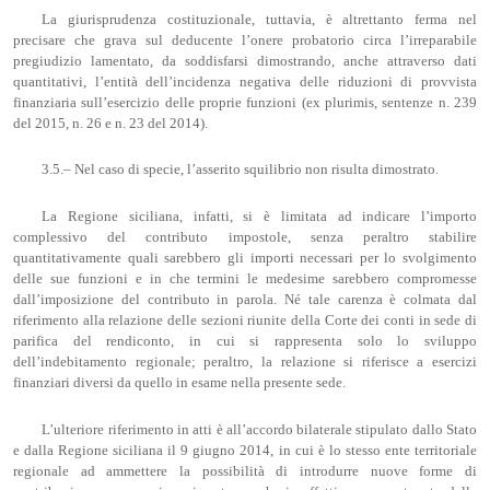
La giurisprudenza costituzionale, tuttavia, è altrettanto ferma nel
precisare che grava sul deducente l’onere probatorio circa l’irreparabile
pregiudizio lamentato, da soddisfarsi dimostrando, anche attraverso dati
quantitativi, l’entità dell’incidenza negativa delle riduzioni di provvista
finanziaria sull’esercizio delle proprie funzioni (ex plurimis, sentenze n. 239
del 2015, n. 26 e n. 23 del 2014).
3.5.– Nel caso di specie, l’asserito squilibrio non risulta dimostrato.
La Regione siciliana, infatti, si è limitata ad indicare l’importo
complessivo del contributo impostole, senza peraltro stabilire
quantitativamente quali sarebbero gli importi necessari per lo svolgimento
delle sue funzioni e in che termini le medesime sarebbero compromesse
dall’imposizione del contributo in parola. Né tale carenza è colmata dal
riferimento alla relazione delle sezioni riunite della Corte dei conti in sede di
parifica del rendiconto, in cui si rappresenta solo lo sviluppo
dell’indebitamento regionale; peraltro, la relazione si riferisce a esercizi
finanziari diversi da quello in esame nella presente sede.
L’ulteriore riferimento in atti è all’accordo bilaterale stipulato dallo Stato
e dalla Regione siciliana il 9 giugno 2014, in cui è lo stesso ente territoriale
regionale ad ammettere la possibilità di introdurre nuove forme di