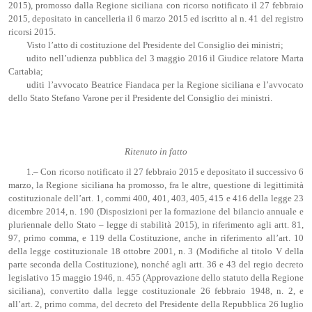
2015), promosso dalla Regione siciliana con ricorso notificato il 27 febbraio
2015, depositato in cancelleria il 6 marzo 2015 ed iscritto al n. 41 del registro
ricorsi 2015.
Visto l’atto di costituzione del Presidente del Consiglio dei ministri;
udito nell’udienza pubblica del 3 maggio 2016 il Giudice relatore Marta
Cartabia;
uditi l’avvocato Beatrice Fiandaca per la Regione siciliana e l’avvocato
dello Stato Stefano Varone per il Presidente del Consiglio dei ministri.
Ritenuto in fatto
1.– Con ricorso notificato il 27 febbraio 2015 e depositato il successivo 6
marzo, la Regione siciliana ha promosso, fra le altre, questione di legittimità
costituzionale dell’art. 1, commi 400, 401, 403, 405, 415 e 416 della legge 23
dicembre 2014, n. 190 (Disposizioni per la formazione del bilancio annuale e
pluriennale dello Stato – legge di stabilità 2015), in riferimento agli artt. 81,
97, primo comma, e 119 della Costituzione, anche in riferimento all’art. 10
della legge costituzionale 18 ottobre 2001, n. 3 (Modifiche al titolo V della
parte seconda della Costituzione), nonché agli artt. 36 e 43 del regio decreto
legislativo 15 maggio 1946, n. 455 (Approvazione dello statuto della Regione
siciliana), convertito dalla legge costituzionale 26 febbraio 1948, n. 2, e
all’art. 2, primo comma, del decreto del Presidente della Repubblica 26 luglio