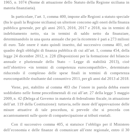
1965, n. 1074 (Norme di attuazione dello Statuto della Regione siciliana in
materia finanziaria).
In particolare, l’art. 1, comma 400, impone alle Regioni a statuto speciale
(fra le quali la Regione siciliana) un ulteriore concorso agli oneri della finanza
pubblica generale, per gli anni 2015, 2016, 2017 e 2018, sia in termini di
indebitamento netto, sia in termini di saldo netto da finanziare,
determinandolo in una quota annuale che per la ricorrente è pari a 273 milioni
di euro. Tale onere è stato quindi inserito, dal successivo comma 401, nel
quadro degli obblighi di finanza pubblica di cui all’art. 1, comma 454, della
legge 24 dicembre 2012, n. 228 (Disposizioni per la formazione del bilancio
annuale e pluriennale dello Stato – Legge di stabilità 2013), cioè
nell’obiettivo «in termini di competenza eurocompatibile», determinato
riducendo il complesso delle spese finali in termini di competenza
eurocompatibile risultante dal consuntivo 2011, per gli anni dal 2013 al 2018.
Viene, poi, stabilito al comma 403 che l’onere in parola debba essere
soddisfatto nelle forme procedimentali di cui all’art. 27 della legge 5 maggio
2009, n. 42 (Delega al Governo in materia di federalismo fiscale, in attuazione
dell’art. 119 della Costituzione): tuttavia, nelle more dell’approvazione delle
misure attuative di tale procedura, si prevede che si proceda con
accantonamenti sulle quote di compartecipazione ai tributi erariali.
Con il successivo comma 405, si statuisce l’obbligo per il Ministero
dell’economia e delle finanze di comunicare all’ente regionale, entro il 30