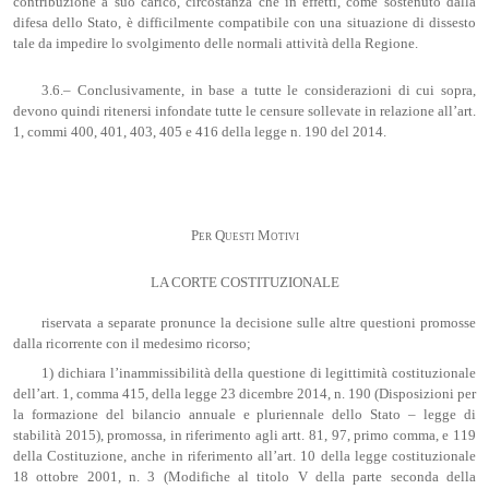
contribuzione a suo carico, circostanza che in effetti, come sostenuto dalla
difesa dello Stato, è difficilmente compatibile con una situazione di dissesto
tale da impedire lo svolgimento delle normali attività della Regione.
3.6.– Conclusivamente, in base a tutte le considerazioni di cui sopra,
devono quindi ritenersi infondate tutte le censure sollevate in relazione all’art.
1, commi 400, 401, 403, 405 e 416 della legge n. 190 del 2014.
Per Questi Motivi
LA CORTE COSTITUZIONALE
riservata a separate pronunce la decisione sulle altre questioni promosse
dalla ricorrente con il medesimo ricorso;
1) dichiara l’inammissibilità della questione di legittimità costituzionale
dell’art. 1, comma 415, della legge 23 dicembre 2014, n. 190 (Disposizioni per
la formazione del bilancio annuale e pluriennale dello Stato – legge di
stabilità 2015), promossa, in riferimento agli artt. 81, 97, primo comma, e 119
della Costituzione, anche in riferimento all’art. 10 della legge costituzionale
18 ottobre 2001, n. 3 (Modifiche al titolo V della parte seconda della