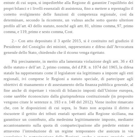
entrate di cui sopra, si impedirebbe alla Regione di garantire l’equilibrio dei
propri bilanci e i livelli essenziali di assistenza, fino a mettere a repentaglio il
corretto svolgimento delle funzioni di competenza regionale, così da
determinare, secondo la ricorrente, un vulnus anche sotto questo ulteriore
profilo all’art. 43 dello statuto, nonché agli artt. 81, ultimo comma, 97, primo
comma, e 119, primo e sesto comma, Cost.
2.– Con atto depositato il 3 aprile 2015, si è costituito nel giudizio il
Presidente del Consiglio dei ministri, rappresentato e difeso dall’Avvocatura
generale dello Stato, chiedendo che il ricorso venga rigettato.
Più precisamente, in merito alla lamentata violazione degli artt. 36 e 43
dello statuto e dell’art. 2, primo comma, del d.P.R. n. 1074 del 1965, la difesa
statale ha rappresentato come il legislatore sia legittimato a imporre agli enti
regionali, ivi comprese le Regioni a statuto speciale, di partecipare agli
obiettivi di risanamento e di assestamento della finanza pubblica generale, al
fine anche di rispettare i vincoli di bilancio imposti dall’Unione europea,
come sarebbe riconosciuto dalla giurisprudenza costituzionale (in proposito
vengono citate le sentenze n. 193 e n. 148 del 2012). Viene inoltre rimarcato
che, con le disposizioni di cui sopra, lo Stato non acquista il diritto a
riscuotere il gettito dei tributi erariali spettanti alla Regione siciliana, ma
garantisce un contributo, alla medesima legittimamente imposto, mediante
accantonamento sulla quota di compartecipazione alle predette entrate e
attraverso l’introduzione di un regime temporaneo che assicura in via
cautelativa la partecipazione delle Regioni, anche a statuto speciale, agli