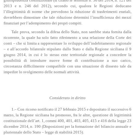
giurisprudenza costituzionale (si citano le sentenze n. 36 del 2014, n. 121 del
2013 e n. 246 del 2012), secondo cui, qualora le Regioni deducano
l’illegittimità di norme che prevedono la riduzione di trasferimenti erariali,
dovrebbero dimostrare che tale riduzione determini l’insufficienza dei mezzi
finanziari per l’adempimento dei propri compiti.
Tale prova, secondo la difesa dello Stato, non sarebbe stata fornita dalla
ricorrente, la quale ha solo fatto riferimento a una relazione della Corte dei
conti – che si limita a rappresentare lo sviluppo dell’indebitamento regionale
– e all’accordo bilaterale stipulato dallo Stato e dalla Regione siciliana il 9
giugno 2014, in cui è lo stesso ente territoriale regionale a concedere la
possibilità di introdurre nuove forme di contribuzione a suo carico,
circostanza difficilmente compatibile con una situazione di dissesto tale da
impedire lo svolgimento delle normali attività.
Considerato in diritto
1.– Con ricorso notificato il 27 febbraio 2015 e depositato il successivo 6
marzo, la Regione siciliana ha promosso, fra le altre, questione di legittimità
costituzionale dell’art. 1, commi 400, 401, 403, 405, 415 e 416 della legge 23
dicembre 2014, n. 190 (Disposizioni per la formazione del bilancio annuale e
pluriennale dello Stato – legge di stabilità 2015).