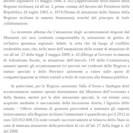
decreto legislativo 15 maggio 1946, n. 455 (Approvazione dello statuto della
Regione siciliana), ed all’art. 2, primo comma, del decreto del Presidente della
Repubblica 26 luglio 1965, n. 1074 (Norme di attuazione dello Statuto della
Regione siciliana in materia finanziaria), nonché del principio di leale
collaborazione.
La ricorrente afferma che l’attuazione degli accantonamenti disposti dal
Ministero nei suoi confronti comporterebbe la sottrazione di gettito di
esclusiva spettanza regionale. Infatti, la nota che dà luogo al conflitto
renderebbe noto, che, nelle more dell’emanazione delle norme di attuazione di
cui all’art. 27 della legge 5 maggio 2009, n. 42 (Delega al Governo in materia
di federalismo fiscale, in attuazione dell’articolo 119 della Costituzione),
saranno operati gli accantonamenti ivi previsti nei confronti delle Regioni a
statuto speciale e delle Province autonome a valere sulle quote di
compartecipazione ai tributi erariali a titolo di concorso alla finanza pubblica.
In particolare, per le Regioni autonome Valle d’Aosta e Sardegna detti
accantonamenti saranno operati direttamente dal Ministero dell’economia e
delle finanze, mentre per le altre autonomie speciali, le cui entrate sono
acquisite mediante il meccanismo della riscossione diretta, l’Agenzia delle
entrate – Ufficio struttura di gestione provvederà a trattenere gli importi
(relativamente alla Regione siciliana l’ammontare è quantificato per il 2012 in
euro 335.012.609,15) onde versarli successivamente al bilancio dello Stato in
caso di mancata attuazione della procedura di cui all’art. 27 della legge n. 42
del 2009.