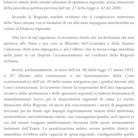
bilancio statale delle entrate tributarie di spettanza regionale, senza attuazione
della procedura pattizia prevista dall’art. 27 della legge n. 42 del 2009.
Secondo la Regione, sarebbe evidente che il complessivo intervento
dello Stato attuato con le modalità di cui alla nota impugnata arrecherebbe un
vulnus al bilancio regionale.
Alla luce di tali argomenti, la ricorrente chiede che sia dichiarato che non
spettava allo Stato e per esso al Ministro dell’economia e delle finanze
l’adozione della nota impugnata e, per l’effetto, che la stessa venga annullata
nella parte in cui dispone l’accantonamento nei confronti della Regione
siciliana.
Inoltre, preliminarmente, ai sensi dell’art. 40 della legge 11 marzo 1953,
n. 87 (Norme sulla costituzione e sul funzionamento della Corte
costituzionale) e dell’art. 26 delle norme integrative per i giudizi davanti alla
Corte costituzionale, la ricorrente chiede la sospensione dell’atto impugnato,
invasivo delle attribuzioni e delle spettanze regionali in materia finanziaria ed
immediatamente lesivo per le disponibilità regionali di cassa. Le risorse
finanziarie della Regione, ed ancor più concretamente i mezzi di pagamento
necessari per far fronte agli impegni legittimamente assunti dalla medesima,
risulterebbero inevitabilmente ridotti, con conseguente paralisi, nell’ipotesi in
cui tali risorse vengano indebitamente decurtate delle quote erroneamente
trattenute dall’Erario. La penalizzazione subita, avente peraltro diretto ed
immediato riverbero sulla capacità di spesa regionale, configurerebbe quelle