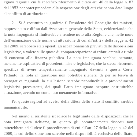
«gravi ragioni» cui fa specifico riferimento il citato art. 40 della legge n. 87
del 1953 per poter procedere alla sospensione degli atti che hanno dato luogo
al conflitto di attribuzione.
2.– Si è costituito in giudizio il Presidente del Consiglio dei ministri,
rappresentato e difeso dall’Avvocatura generale dello Stato, evidenziando che
la nota impugnata si limiterebbe a rendere noto alla Regione che, nelle more
dell’emanazione delle norme di attuazione di cui all’art. 27 della legge n. 42
del 2009, sarebbero stati operati gli accantonamenti previsti dalle disposizioni
legislative, a valere sulle quote di compartecipazione ai tributi erariali a titolo
di concorso alla finanza pubblica. La nota impugnata sarebbe, pertanto,
meramente esplicativa di precedenti misure legislative, che la stessa ricorrente
specifica di avere tempestivamente impugnato davanti a questa Corte.
Pertanto, la nota in questione non potrebbe ritenersi di per sé lesiva di
prerogative regionali, la cui lesione sarebbe riconducibile a provvedimenti
legislativi preesistenti, dei quali l’atto impugnato neppure costituirebbe
attuazione, avendo un contenuto meramente informativo.
Per queste ragioni ad avviso della difesa dello Stato il conflitto sarebbe
inammissibile.
Nel merito il resistente ribadisce la legittimità delle disposizioni che la
nota impugnata richiama, in quanto gli accantonamenti disposti non
mirerebbero ad eludere il procedimento di cui all’art. 27 della legge n. 42 del
2009, la cui definizione non sarebbe nella disponibilità esclusiva dello Stato,