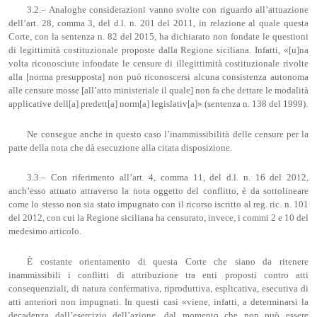
3.2.– Analoghe considerazioni vanno svolte con riguardo all’attuazione
dell’art. 28, comma 3, del d.l. n. 201 del 2011, in relazione al quale questa
Corte, con la sentenza n. 82 del 2015, ha dichiarato non fondate le questioni
di legittimità costituzionale proposte dalla Regione siciliana. Infatti, «[u]na
volta riconosciute infondate le censure di illegittimità costituzionale rivolte
alla [norma presupposta] non può riconoscersi alcuna consistenza autonoma
alle censure mosse [all’atto ministeriale il quale] non fa che dettare le modalità
applicative dell[a] predett[a] norm[a] legislativ[a]» (sentenza n. 138 del 1999).
Ne consegue anche in questo caso l’inammissibilità delle censure per la
parte della nota che dà esecuzione alla citata disposizione.
3.3.– Con riferimento all’art. 4, comma 11, del d.l. n. 16 del 2012,
anch’esso attuato attraverso la nota oggetto del conflitto, è da sottolineare
come lo stesso non sia stato impugnato con il ricorso iscritto al reg. ric. n. 101
del 2012, con cui la Regione siciliana ha censurato, invece, i commi 2 e 10 del
medesimo articolo.
È costante orientamento di questa Corte che siano da ritenere
inammissibili i conflitti di attribuzione tra enti proposti contro atti
consequenziali, di natura confermativa, riproduttiva, esplicativa, esecutiva di
atti anteriori non impugnati. In questi casi «viene, infatti, a determinarsi la
decadenza dall’esercizio dell’azione, dal momento che non può essere