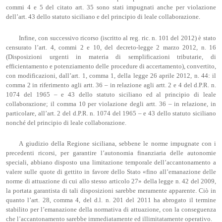
commi 4 e 5 del citato art. 35 sono stati impugnati anche per violazione
dell’art. 43 dello statuto siciliano e del principio di leale collaborazione.
Infine, con successivo ricorso (iscritto al reg. ric. n. 101 del 2012) è stato
censurato l’art. 4, commi 2 e 10, del decreto-legge 2 marzo 2012, n. 16
(Disposizioni urgenti in materia di semplificazioni tributarie, di
efficientamento e potenziamento delle procedure di accertamento), convertito,
con modificazioni, dall’art. 1, comma 1, della legge 26 aprile 2012, n. 44: il
comma 2 in riferimento agli artt. 36 – in relazione agli artt. 2 e 4 del d.P.R. n.
1074 del 1965 – e 43 dello statuto siciliano ed al principio di leale
collaborazione; il comma 10 per violazione degli artt. 36 – in relazione, in
particolare, all’art. 2 del d.P.R. n. 1074 del 1965 – e 43 dello statuto siciliano
nonché del principio di leale collaborazione.
A giudizio della Regione siciliana, sebbene le norme impugnate con i
precedenti ricorsi, per garantire l’autonomia finanziaria delle autonomie
speciali, abbiano disposto una limitazione temporale dell’accantonamento a
valere sulle quote di gettito in favore dello Stato «fino all’emanazione delle
norme di attuazione di cui allo stesso articolo 27» della legge n. 42 del 2009,
la portata garantista di tali disposizioni sarebbe meramente apparente. Ciò in
quanto l’art. 28, comma 4, del d.l. n. 201 del 2011 ha abrogato il termine
stabilito per l’emanazione della normativa di attuazione, con la conseguenza
che l’accantonamento sarebbe immediatamente ed illimitatamente operativo.