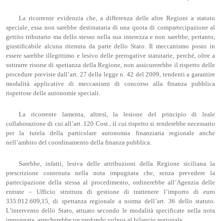
La ricorrente evidenzia che, a differenza delle altre Regioni a statuto
speciale, essa non sarebbe destinataria di una quota di compartecipazione al
gettito tributario ma dello stesso nella sua interezza e non sarebbe, pertanto,
giustificabile alcuna ritenuta da parte dello Stato. Il meccanismo posto in
essere sarebbe illegittimo e lesivo delle prerogative statutarie, perché, oltre a
sottrarre risorse di spettanza della Regione, non assicurerebbe il rispetto delle
procedure previste dall’art. 27 della legge n. 42 del 2009, tendenti a garantire
modalità applicative di meccanismi di concorso alla finanza pubblica
rispettose delle autonomie speciali.
La ricorrente lamenta, altresì, la lesione del principio di leale
collaborazione di cui all’art. 120 Cost., il cui rispetto si renderebbe necessario
per la tutela della particolare autonomia finanziaria regionale anche
nell’ambito del coordinamento della finanza pubblica.
Sarebbe, infatti, lesiva delle attribuzioni della Regione siciliana la
prescrizione contenuta nella nota impugnata che, senza prevedere la
partecipazione della stessa al procedimento, ordinerebbe all’Agenzia delle
entrate – Ufficio struttura di gestione di trattenere l’importo di euro
335.012.609,15, di spettanza regionale a norma dell’art. 36 dello statuto.
L’intervento dello Stato, attuato secondo le modalità specificate nella nota
impugnata, arrecherebbe un profondo vulnus al bilancio regionale.