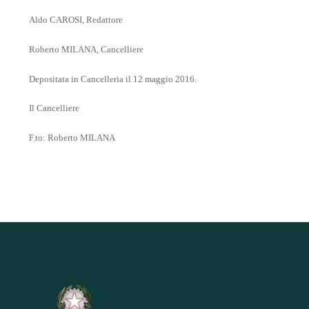
Aldo CAROSI, Redattore
Roberto MILANA, Cancelliere
Depositata in Cancelleria il 12 maggio 2016.
Il Cancelliere
F.to: Roberto MILANA