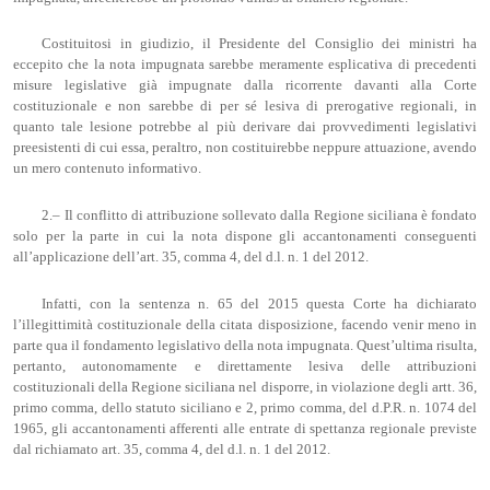
Costituitosi in giudizio, il Presidente del Consiglio dei ministri ha
eccepito che la nota impugnata sarebbe meramente esplicativa di precedenti
misure legislative già impugnate dalla ricorrente davanti alla Corte
costituzionale e non sarebbe di per sé lesiva di prerogative regionali, in
quanto tale lesione potrebbe al più derivare dai provvedimenti legislativi
preesistenti di cui essa, peraltro, non costituirebbe neppure attuazione, avendo
un mero contenuto informativo.
2.– Il conflitto di attribuzione sollevato dalla Regione siciliana è fondato
solo per la parte in cui la nota dispone gli accantonamenti conseguenti
all’applicazione dell’art. 35, comma 4, del d.l. n. 1 del 2012.
Infatti, con la sentenza n. 65 del 2015 questa Corte ha dichiarato
l’illegittimità costituzionale della citata disposizione, facendo venir meno in
parte qua il fondamento legislativo della nota impugnata. Quest’ultima risulta,
pertanto, autonomamente e direttamente lesiva delle attribuzioni
costituzionali della Regione siciliana nel disporre, in violazione degli artt. 36,
primo comma, dello statuto siciliano e 2, primo comma, del d.P.R. n. 1074 del
1965, gli accantonamenti afferenti alle entrate di spettanza regionale previste
dal richiamato art. 35, comma 4, del d.l. n. 1 del 2012.