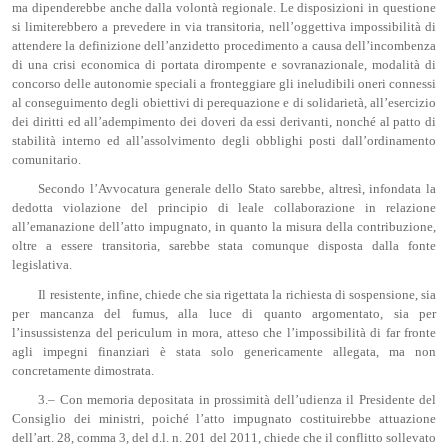
ma dipenderebbe anche dalla volontà regionale. Le disposizioni in questione
si limiterebbero a prevedere in via transitoria, nell’oggettiva impossibilità di
attendere la definizione dell’anzidetto procedimento a causa dell’incombenza
di una crisi economica di portata dirompente e sovranazionale, modalità di
concorso delle autonomie speciali a fronteggiare gli ineludibili oneri connessi
al conseguimento degli obiettivi di perequazione e di solidarietà, all’esercizio
dei diritti ed all’adempimento dei doveri da essi derivanti, nonché al patto di
stabilità interno ed all’assolvimento degli obblighi posti dall’ordinamento
comunitario.
Secondo l’Avvocatura generale dello Stato sarebbe, altresì, infondata la
dedotta violazione del principio di leale collaborazione in relazione
all’emanazione dell’atto impugnato, in quanto la misura della contribuzione,
oltre a essere transitoria, sarebbe stata comunque disposta dalla fonte
legislativa.
Il resistente, infine, chiede che sia rigettata la richiesta di sospensione, sia
per mancanza del fumus, alla luce di quanto argomentato, sia per
l’insussistenza del periculum in mora, atteso che l’impossibilità di far fronte
agli impegni finanziari è stata solo genericamente allegata, ma non
concretamente dimostrata.
3.– Con memoria depositata in prossimità dell’udienza il Presidente del
Consiglio dei ministri, poiché l’atto impugnato costituirebbe attuazione
dell’art. 28, comma 3, del d.l. n. 201 del 2011, chiede che il conflitto sollevato