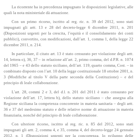
La ricorrente ha in precedenza impugnato le disposizioni legislative, alle
quali la nota ministeriale dà attuazione.
Con un primo ricorso, iscritto al reg. ric. n. 39 del 2012, sono stati
impugnati gli artt. 13 e 28 del decreto-legge 6 dicembre 2011, n. 201
(Disposizioni urgenti per la crescita, l’equità e il consolidamento dei conti
pubblici), convertito, con modificazioni, dall’art. 1, comma 1, della legge 22
dicembre 2011, n. 214.
In particolare, il citato art. 13 è stato censurato per violazione degli artt.
14, lettera o), 36, 37 – in relazione all’art. 2, primo comma, del d.P.R. n. 1074
del 1965 – e 43 dello statuto siciliano, dell’art. 119, quarto comma, Cost. – in
combinato disposto con l’art. 10 della legge costituzionale 18 ottobre 2001, n.
3 (Modifiche al titolo V della parte seconda della Costituzione) – e del
principio di leale collaborazione.
L’art. 28, commi 2 e 3, del d.l. n. 201 del 2011 è stato censurato per
violazione dell’art. 17, lettera b), dello statuto siciliano – che assegna alla
Regione siciliana la competenza concorrente in materia sanitaria – degli artt.
36 e 37 del medesimo statuto e delle relative norme di attuazione in materia
finanziaria, nonché del principio di leale collaborazione.
Con ulteriore ricorso, iscritto al reg. ric. n. 85 del 2012, sono stati
impugnati gli artt. 2, comma 4, e 35, comma 4, del decreto-legge 24 gennaio
2012, n. 1 (Disposizioni urgenti per la concorrenza, lo sviluppo delle