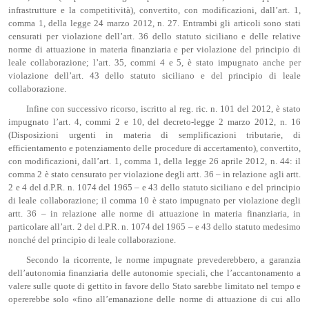
infrastrutture e la competitività), convertito, con modificazioni, dall’art. 1,
comma 1, della legge 24 marzo 2012, n. 27. Entrambi gli articoli sono stati
censurati per violazione dell’art. 36 dello statuto siciliano e delle relative
norme di attuazione in materia finanziaria e per violazione del principio di
leale collaborazione; l’art. 35, commi 4 e 5, è stato impugnato anche per
violazione dell’art. 43 dello statuto siciliano e del principio di leale
collaborazione.
Infine con successivo ricorso, iscritto al reg. ric. n. 101 del 2012, è stato
impugnato l’art. 4, commi 2 e 10, del decreto-legge 2 marzo 2012, n. 16
(Disposizioni urgenti in materia di semplificazioni tributarie, di
efficientamento e potenziamento delle procedure di accertamento), convertito,
con modificazioni, dall’art. 1, comma 1, della legge 26 aprile 2012, n. 44: il
comma 2 è stato censurato per violazione degli artt. 36 – in relazione agli artt.
2 e 4 del d.P.R. n. 1074 del 1965 – e 43 dello statuto siciliano e del principio
di leale collaborazione; il comma 10 è stato impugnato per violazione degli
artt. 36 – in relazione alle norme di attuazione in materia finanziaria, in
particolare all’art. 2 del d.P.R. n. 1074 del 1965 – e 43 dello statuto medesimo
nonché del principio di leale collaborazione.
Secondo la ricorrente, le norme impugnate prevederebbero, a garanzia
dell’autonomia finanziaria delle autonomie speciali, che l’accantonamento a
valere sulle quote di gettito in favore dello Stato sarebbe limitato nel tempo e
opererebbe solo «fino all’emanazione delle norme di attuazione di cui allo