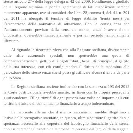
stesso articolo 27» della legge delega n. 42 del 2009. Nondimeno, a giudizio
della Regione siciliana la portata garantistica di tali disposizioni sarebbe
meramente apparente, ove si consideri che l’art. 28, comma 4, del d.l. n. 201
del 2011 ha abrogato il termine di legge stabilito (trenta mesi) per
l’emanazione della normativa di attuazione. Con la conseguenza che
l’accantonamento previsto dalla censurata norma, anziché avere durata
circoscritta, opererebbe immediatamente e per un periodo temporalmente
illimitato.
Al riguardo la ricorrente rileva che alla Regione siciliana, diversamente
dalle altre autonomie speciali, non spetterebbe una quota di
compartecipazione al gettito di singoli tributi, bensì, di principio, il gettito
nella sua interezza, con ciò configurandosi il diritto della medesima alla
percezione dello stesso senza che si possa giustificare alcuna ritenuta da parte
dello Stato.
La Regione siciliana sostiene inoltre che con la sentenza n. 193 del 2012
la Corte costituzionale avrebbe sancito, in linea con la propria precedente
giurisprudenza, l’illegittimità di ogni prescrizione volta ad imporre agli enti
territoriali misure di contenimento finanziario a tempo indeterminato.
La ricorrente afferma che il riferito meccanismo sarebbe illegittimo e
lesivo delle prerogative statutarie, in quanto, oltre a sottrarre il gettito di sua
spettanza, necessario alla copertura del fabbisogno finanziario della stessa,
non assicurerebbe il rispetto delle procedure previste dall’art. 27 della legge n.