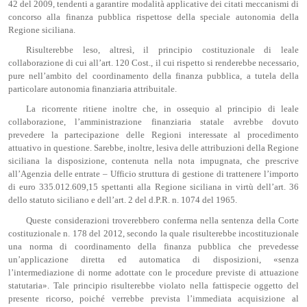
42 del 2009, tendenti a garantire modalità applicative dei citati meccanismi di
concorso alla finanza pubblica rispettose della speciale autonomia della
Regione siciliana.
Risulterebbe leso, altresì, il principio costituzionale di leale
collaborazione di cui all’art. 120 Cost., il cui rispetto si renderebbe necessario,
pure nell’ambito del coordinamento della finanza pubblica, a tutela della
particolare autonomia finanziaria attribuitale.
La ricorrente ritiene inoltre che, in ossequio al principio di leale
collaborazione, l’amministrazione finanziaria statale avrebbe dovuto
prevedere la partecipazione delle Regioni interessate al procedimento
attuativo in questione. Sarebbe, inoltre, lesiva delle attribuzioni della Regione
siciliana la disposizione, contenuta nella nota impugnata, che prescrive
all’Agenzia delle entrate – Ufficio struttura di gestione di trattenere l’importo
di euro 335.012.609,15 spettanti alla Regione siciliana in virtù dell’art. 36
dello statuto siciliano e dell’art. 2 del d.P.R. n. 1074 del 1965.
Queste considerazioni troverebbero conferma nella sentenza della Corte
costituzionale n. 178 del 2012, secondo la quale risulterebbe incostituzionale
una norma di coordinamento della finanza pubblica che prevedesse
un’applicazione diretta ed automatica di disposizioni, «senza
l’intermediazione di norme adottate con le procedure previste di attuazione
statutaria». Tale principio risulterebbe violato nella fattispecie oggetto del
presente ricorso, poiché verrebbe prevista l’immediata acquisizione al