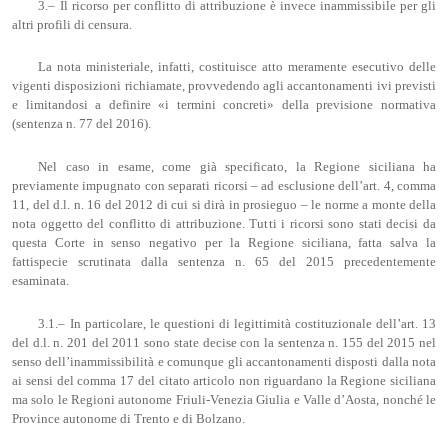
3.– Il ricorso per conflitto di attribuzione è invece inammissibile per gli
altri profili di censura.
La nota ministeriale, infatti, costituisce atto meramente esecutivo delle
vigenti disposizioni richiamate, provvedendo agli accantonamenti ivi previsti
e limitandosi a definire «i termini concreti» della previsione normativa
(sentenza n. 77 del 2016).
Nel caso in esame, come già specificato, la Regione siciliana ha
previamente impugnato con separati ricorsi – ad esclusione dell’art. 4, comma
11, del d.l. n. 16 del 2012 di cui si dirà in prosieguo – le norme a monte della
nota oggetto del conflitto di attribuzione. Tutti i ricorsi sono stati decisi da
questa Corte in senso negativo per la Regione siciliana, fatta salva la
fattispecie scrutinata dalla sentenza n. 65 del 2015 precedentemente
esaminata.
3.1.– In particolare, le questioni di legittimità costituzionale dell’art. 13
del d.l. n. 201 del 2011 sono state decise con la sentenza n. 155 del 2015 nel
senso dell’inammissibilità e comunque gli accantonamenti disposti dalla nota
ai sensi del comma 17 del citato articolo non riguardano la Regione siciliana
ma solo le Regioni autonome Friuli-Venezia Giulia e Valle d’Aosta, nonché le
Province autonome di Trento e di Bolzano.