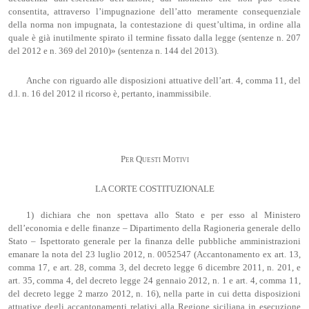
consentita, attraverso l’impugnazione dell’atto meramente consequenziale
della norma non impugnata, la contestazione di quest’ultima, in ordine alla
quale è già inutilmente spirato il termine fissato dalla legge (sentenze n. 207
del 2012 e n. 369 del 2010)» (sentenza n. 144 del 2013).
Anche con riguardo alle disposizioni attuative dell’art. 4, comma 11, del
d.l. n. 16 del 2012 il ricorso è, pertanto, inammissibile.
Per Questi Motivi
LA CORTE COSTITUZIONALE
1) dichiara che non spettava allo Stato e per esso al Ministero
dell’economia e delle finanze – Dipartimento della Ragioneria generale dello
Stato – Ispettorato generale per la finanza delle pubbliche amministrazioni
emanare la nota del 23 luglio 2012, n. 0052547 (Accantonamento ex art. 13,
comma 17, e art. 28, comma 3, del decreto legge 6 dicembre 2011, n. 201, e
art. 35, comma 4, del decreto legge 24 gennaio 2012, n. 1 e art. 4, comma 11,
del decreto legge 2 marzo 2012, n. 16), nella parte in cui detta disposizioni
attuative degli accantonamenti relativi alla Regione siciliana in esecuzione