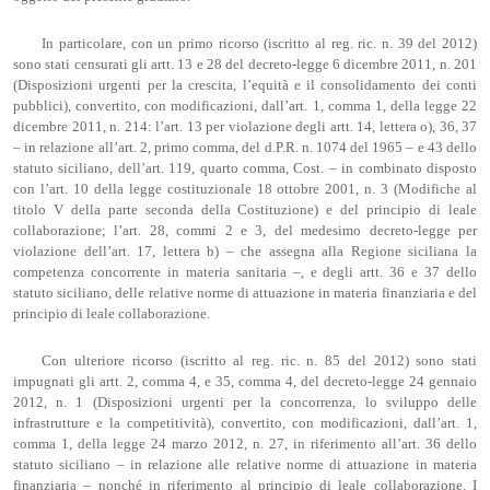
In particolare, con un primo ricorso (iscritto al reg. ric. n. 39 del 2012)
sono stati censurati gli artt. 13 e 28 del decreto-legge 6 dicembre 2011, n. 201
(Disposizioni urgenti per la crescita, l’equità e il consolidamento dei conti
pubblici), convertito, con modificazioni, dall’art. 1, comma 1, della legge 22
dicembre 2011, n. 214: l’art. 13 per violazione degli artt. 14, lettera o), 36, 37
– in relazione all’art. 2, primo comma, del d.P.R. n. 1074 del 1965 – e 43 dello
statuto siciliano, dell’art. 119, quarto comma, Cost. – in combinato disposto
con l’art. 10 della legge costituzionale 18 ottobre 2001, n. 3 (Modifiche al
titolo V della parte seconda della Costituzione) e del principio di leale
collaborazione; l’art. 28, commi 2 e 3, del medesimo decreto-legge per
violazione dell’art. 17, lettera b) – che assegna alla Regione siciliana la
competenza concorrente in materia sanitaria –, e degli artt. 36 e 37 dello
statuto siciliano, delle relative norme di attuazione in materia finanziaria e del
principio di leale collaborazione.
Con ulteriore ricorso (iscritto al reg. ric. n. 85 del 2012) sono stati
impugnati gli artt. 2, comma 4, e 35, comma 4, del decreto-legge 24 gennaio
2012, n. 1 (Disposizioni urgenti per la concorrenza, lo sviluppo delle
infrastrutture e la competitività), convertito, con modificazioni, dall’art. 1,
comma 1, della legge 24 marzo 2012, n. 27, in riferimento all’art. 36 dello
statuto siciliano – in relazione alle relative norme di attuazione in materia
finanziaria – nonché in riferimento al principio di leale collaborazione. I