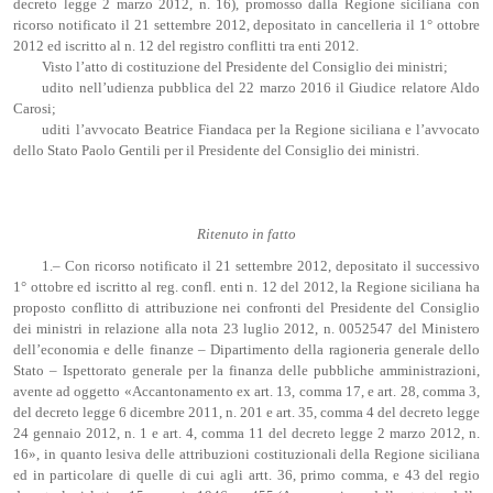
decreto legge 2 marzo 2012, n. 16), promosso dalla Regione siciliana con
ricorso notificato il 21 settembre 2012, depositato in cancelleria il 1° ottobre
2012 ed iscritto al n. 12 del registro conflitti tra enti 2012.
Visto l’atto di costituzione del Presidente del Consiglio dei ministri;
udito nell’udienza pubblica del 22 marzo 2016 il Giudice relatore Aldo
Carosi;
uditi l’avvocato Beatrice Fiandaca per la Regione siciliana e l’avvocato
dello Stato Paolo Gentili per il Presidente del Consiglio dei ministri.
Ritenuto in fatto
1.– Con ricorso notificato il 21 settembre 2012, depositato il successivo
1° ottobre ed iscritto al reg. confl. enti n. 12 del 2012, la Regione siciliana ha
proposto conflitto di attribuzione nei confronti del Presidente del Consiglio
dei ministri in relazione alla nota 23 luglio 2012, n. 0052547 del Ministero
dell’economia e delle finanze – Dipartimento della ragioneria generale dello
Stato – Ispettorato generale per la finanza delle pubbliche amministrazioni,
avente ad oggetto «Accantonamento ex art. 13, comma 17, e art. 28, comma 3,
del decreto legge 6 dicembre 2011, n. 201 e art. 35, comma 4 del decreto legge
24 gennaio 2012, n. 1 e art. 4, comma 11 del decreto legge 2 marzo 2012, n.
16», in quanto lesiva delle attribuzioni costituzionali della Regione siciliana
ed in particolare di quelle di cui agli artt. 36, primo comma, e 43 del regio