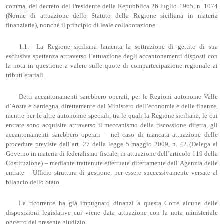
comma, del decreto del Presidente della Repubblica 26 luglio 1965, n. 1074
(Norme di attuazione dello Statuto della Regione siciliana in materia
finanziaria), nonché il principio di leale collaborazione.
1.1.– La Regione siciliana lamenta la sottrazione di gettito di sua
esclusiva spettanza attraverso l’attuazione degli accantonamenti disposti con
la nota in questione a valere sulle quote di compartecipazione regionale ai
tributi erariali.
Detti accantonamenti sarebbero operati, per le Regioni autonome Valle
d’Aosta e Sardegna, direttamente dal Ministero dell’economia e delle finanze,
mentre per le altre autonomie speciali, tra le quali la Regione siciliana, le cui
entrate sono acquisite attraverso il meccanismo della riscossione diretta, gli
accantonamenti sarebbero operati – nel caso di mancata attuazione delle
procedure previste dall’art. 27 della legge 5 maggio 2009, n. 42 (Delega al
Governo in materia di federalismo fiscale, in attuazione dell’articolo 119 della
Costituzione) – mediante trattenute effettuate direttamente dall’Agenzia delle
entrate – Ufficio struttura di gestione, per essere successivamente versate al
bilancio dello Stato.
La ricorrente ha già impugnato dinanzi a questa Corte alcune delle
disposizioni legislative cui viene data attuazione con la nota ministeriale
oggetto del presente giudizio.