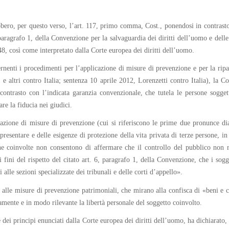
bero, per questo verso, l’art. 117, primo comma, Cost., ponendosi in contrasto 
6, paragrafo 1, della Convenzione per la salvaguardia dei diritti dell’uomo e d
48, così come interpretato dalla Corte europea dei diritti dell’uomo.
cernenti i procedimenti per l’applicazione di misure di prevenzione e per la ri
 e altri contro Italia; sentenza 10 aprile 2012, Lorenzetti contro Italia), la Co
ontrasto con l’indicata garanzia convenzionale, che tutela le persone soggett
re la fiducia nei giudici.
cazione di misure di prevenzione (cui si riferiscono le prime due pronunce dia
esentare e delle esigenze di protezione della vita privata di terze persone, in e
ne coinvolte non consentono di affermare che il controllo del pubblico non ra
i fini del rispetto del citato art. 6, paragrafo 1, della Convenzione, che i so
 alle sezioni specializzate dei tribunali e delle corti d’appello».
 alle misure di prevenzione patrimoniali, che mirano alla confisca di «beni e c
amente e in modo rilevante la libertà personale del soggetto coinvolto.
 dei principi enunciati dalla Corte europea dei diritti dell’uomo, ha dichiarato,