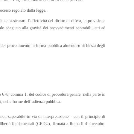
rocesso regolato dalla legge.
 da assicurare l’effettività del diritto di difesa, la previsione
le adeguato alla gravità dei provvedimenti adottabili, atti ad
o del procedimento in forma pubblica almeno su richiesta degli
 e 678, comma 1, del codice di procedura penale, nella parte in
i, nelle forme dell’udienza pubblica.
on superabile in via di interpretazione – con il principio di
lle libertà fondamentali (CEDU), firmata a Roma il 4 novembre