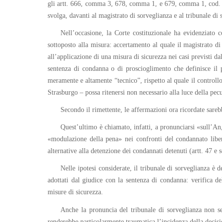
gli artt. 666, comma 3, 678, comma 1, e 679, comma 1, cod. pro
svolga, davanti al magistrato di sorveglianza e al tribunale di
Nell’occasione, la Corte costituzionale ha evidenziato 
sottoposto alla misura: accertamento al quale il magistrato di 
all’applicazione di una misura di sicurezza nei casi previsti 
sentenza di condanna o di proscioglimento che definisce il 
meramente e altamente “tecnico”, rispetto al quale il controllo
Strasburgo – possa ritenersi non necessario alla luce della pecu
Secondo il rimettente, le affermazioni ora ricordate sareb
Quest’ultimo è chiamato, infatti, a pronunciarsi «sull’A
«modulazione della pena» nei confronti del condannato liber
alternative alla detenzione dei condannati detenuti (artt. 47 e 
Nelle ipotesi considerate, il tribunale di sorveglianza è d
adottati dal giudice con la sentenza di condanna: verifica de
misure di sicurezza.
Anche la pronuncia del tribunale di sorveglianza non s
renderebbe particolarmente traumatica l’incidenza della decisio