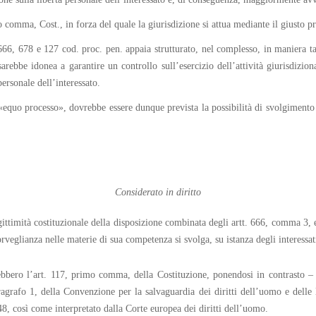
o comma, Cost., in forza del quale la giurisdizione si attua mediante il giusto p
666, 678 e 127 cod. proc. pen. appaia strutturato, nel complesso, in maniera tale
ebbe idonea a garantire un controllo sull’esercizio dell’attività giurisdiziona
ersonale dell’interessato.
n «equo processo», dovrebbe essere dunque prevista la possibilità di svolgiment
Considerato in diritto
egittimità costituzionale della disposizione combinata degli artt. 666, comma 3,
rveglianza nelle materie di sua competenza si svolga, su istanza degli interessat
bbero l’art. 117, primo comma, della Costituzione, ponendosi in contrasto – n
 paragrafo 1, della Convenzione per la salvaguardia dei diritti dell’uomo e de
48, così come interpretato dalla Corte europea dei diritti dell’uomo.