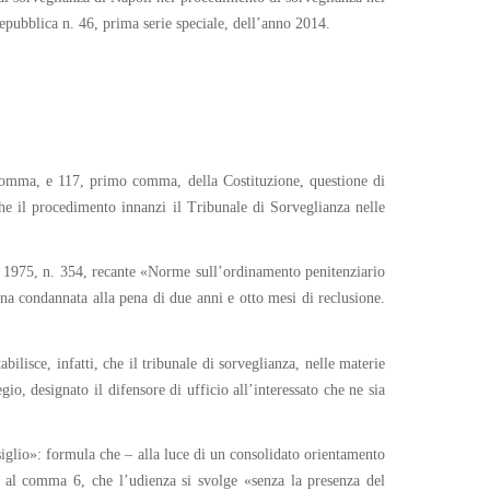
Repubblica n. 46, prima serie speciale, dell’anno 2014.
o comma, e 117, primo comma, della Costituzione, questione di
he il procedimento innanzi il Tribunale di Sorveglianza nelle
io 1975, n. 354, recante «Norme sull’ordinamento penitenziario
ona condannata alla pena di due anni e otto mesi di reclusione.
bilisce, infatti, che il tribunale di sorveglianza, nelle materie
o, designato il difensore di ufficio all’interessato che ne sia
siglio»: formula che – alla luce di un consolidato orientamento
e, al comma 6, che l’udienza si svolge «senza la presenza del