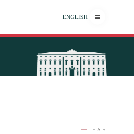
ENGLISH
−
A
+