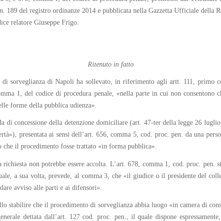
 n. 189 del registro ordinanze 2014 e pubblicata nella Gazzetta Ufficiale della 
dice relatore Giuseppe Frigo.
Ritenuto in fatto
e di sorveglianza di Napoli ha sollevato, in riferimento agli artt. 111, prim
comma 1, del codice di procedura penale, «nella parte in cui non consentono c
nelle forme della pubblica udienza».
da di concessione della detenzione domiciliare (art. 47-ter della legge 26 lugl
ibertà»), presentata ai sensi dell’art. 656, comma 5, cod. proc. pen. da una pers
sto che il procedimento fosse trattato «in forma pubblica».
a richiesta non potrebbe essere accolta. L’art. 678, comma 1, cod. proc. pen. sta
le, a sua volta, prevede, al comma 3, che «il giudice o il presidente del collegi
dare avviso alle parti e ai difensori».
ello stabilire che il procedimento di sorveglianza abbia luogo «in camera di con
generale dettata dall’art. 127 cod. proc. pen., il quale dispone espressament