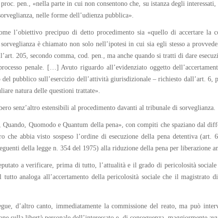
c. pen., «nella parte in cui non consentono che, su istanza degli interessati, 
 sorveglianza, nelle forme dell’udienza pubblica».
come l’obiettivo precipuo di detto procedimento sia «quello di accertare la c
sorveglianza è chiamato non solo nell’ipotesi in cui sia egli stesso a provveder
dall’art. 205, secondo comma, cod. pen., ma anche quando si tratti di dare esecuz
processo penale. […] Avuto riguardo all’evidenziato oggetto dell’accertament
 del pubblico sull’esercizio dell’attività giurisdizionale – richiesto dall’art. 6
liare natura delle questioni trattate».
bero senz’altro estensibili al procedimento davanti al tribunale di sorveglianza.
n, Quando, Quomodo e Quantum della pena», con compiti che spaziano dal differ
o che abbia visto sospeso l’ordine di esecuzione della pena detentiva (art.
seguenti della legge n. 354 del 1975) alla riduzione della pena per liberazione an
eputato a verificare, prima di tutto, l’attualità e il grado di pericolosità socia
l tutto analoga all’accertamento della pericolosità sociale che il magistrato
egue, d’altro canto, immediatamente la commissione del reato, ma può interv
ne sulla libertà personale dell’interessato e, di conseguenza, maggiormente avvert