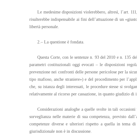
Le medesime disposizioni violerebbero, altresì, l’art. 111
risulterebbe indispensabile ai fini dell’attuazione di un «gius
libertà personale.
2.– La questione è fondata.
Questa Corte, con le sentenze n. 93 del 2010 e n. 135 del
parametri costituzionali oggi evocati – le disposizioni reg
prevenzione nei confronti delle persone pericolose per la sicu
tipo mafioso, anche straniere») e del procedimento per l’app
che, su istanza degli interessati, le procedure stesse si svol
relativamente al ricorso per cassazione, in quanto giudizio di i
Considerazioni analoghe a quelle svolte in tali occasion
sorveglianza nelle materie di sua competenza, previsto dall’
competenze diverse e ulteriori rispetto a quella in tema di
giurisdizionale non è in discussione.