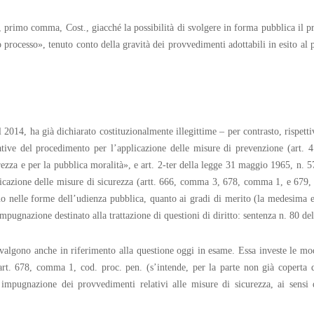
, primo comma, Cost., giacché la possibilità di svolgere in forma pubblica il pr
to processo», tenuto conto della gravità dei provvedimenti adottabili in esito al 
 2014, ha già dichiarato costituzionalmente illegittime – per contrasto, rispet
olative del procedimento per l’applicazione delle misure di prevenzione (art.
rezza e per la pubblica moralità», e art. 2-ter della legge 31 maggio 1965, n. 5
licazione delle misure di sicurezza (artt. 666, comma 3, 678, comma 1, e 679,
gano nelle forme dell’udienza pubblica, quanto ai gradi di merito (la medesima es
mpugnazione destinato alla trattazione di questioni di diritto: sentenza n. 80 de
i valgono anche in riferimento alla questione oggi in esame. Essa investe le mo
art. 678, comma 1, cod. proc. pen. (s’intende, per la parte non già coperta d
 impugnazione dei provvedimenti relativi alle misure di sicurezza, ai sensi d