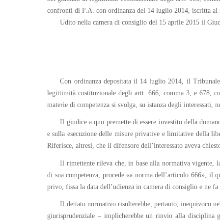
confronti di F.A. con ordinanza del 14 luglio 2014, iscritta al
Udito nella camera di consiglio del 15 aprile 2015 il Giu
Con ordinanza depositata il 14 luglio 2014, il Tribunal
legittimità costituzionale degli artt. 666, comma 3, e 678, 
materie di competenza si svolga, su istanza degli interessati, 
Il giudice a quo premette di essere investito della doman
e sulla esecuzione delle misure privative e limitative della l
Riferisce, altresì, che il difensore dell’interessato aveva chie
Il rimettente rileva che, in base alla normativa vigente, l
di sua competenza, procede «a norma dell’articolo 666», il qua
privo, fissa la data dell’udienza in camera di consiglio e ne fa 
Il dettato normativo risulterebbe, pertanto, inequivoco n
giurisprudenziale – implicherebbe un rinvio alla disciplina 