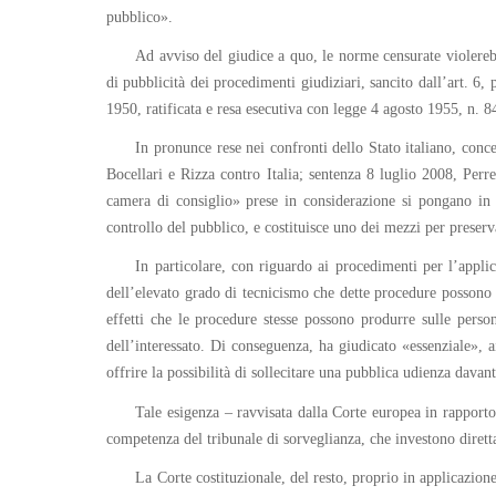
pubblico».
Ad avviso del giudice a quo, le norme censurate violereb
di pubblicità dei procedimenti giudiziari, sancito dall’art. 
1950, ratificata e resa esecutiva con legge 4 agosto 1955, n. 8
In pronunce rese nei confronti dello Stato italiano, con
Bocellari e Rizza contro Italia; sentenza 8 luglio 2008, Perre
camera di consiglio» prese in considerazione si pongano in c
controllo del pubblico, e costituisce uno dei mezzi per preserva
In particolare, con riguardo ai procedimenti per l’appli
dell’elevato grado di tecnicismo che dette procedure possono pr
effetti che le procedure stesse possono produrre sulle perso
dell’interessato. Di conseguenza, ha giudicato «essenziale», a
offrire la possibilità di sollecitare una pubblica udienza davanti
Tale esigenza – ravvisata dalla Corte europea in rapporto
competenza del tribunale di sorveglianza, che investono dirett
La Corte costituzionale, del resto, proprio in applicazione