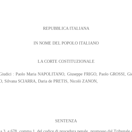
REPUBBLICA ITALIANA
IN NOME DEL POPOLO ITALIANO
LA CORTE COSTITUZIONALE
LO; Giudici : Paolo Maria NAPOLITANO, Giuseppe FRIGO, Paolo GROSSI,
, Silvana SCIARRA, Daria de PRETIS, Nicolò ZANON,
SENTENZA
omma 3, e 678, comma 1, del codice di procedura penale, promosso dal Tribunale 