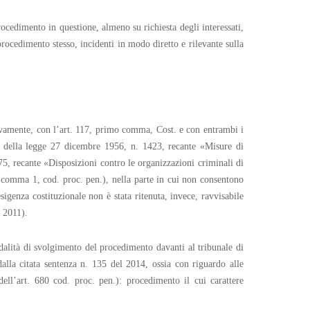
ocedimento in questione, almeno su richiesta degli interessati,
procedimento stesso, incidenti in modo diretto e rilevante sulla
tivamente, con l’art. 117, primo comma, Cost. e con entrambi i
 4 della legge 27 dicembre 1956, n. 1423, recante «Misure di
75, recante «Disposizioni contro le organizzazioni criminali di
 comma 1, cod. proc. pen.), nella parte in cui non consentono
igenza costituzionale non è stata ritenuta, invece, ravvisabile
l 2011).
dalità di svolgimento del procedimento davanti al tribunale di
alla citata sentenza n. 135 del 2014, ossia con riguardo alle
ell’art. 680 cod. proc. pen.): procedimento il cui carattere