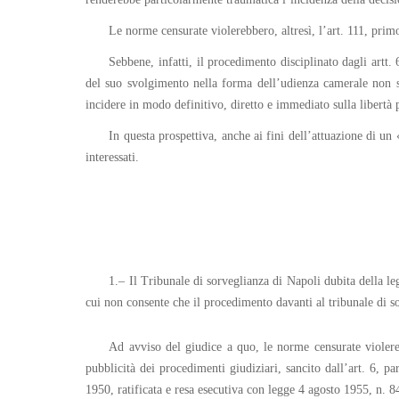
Le norme censurate violerebbero, altresì, l’art. 111, prim
Sebbene, infatti, il procedimento disciplinato dagli artt. 
del suo svolgimento nella forma dell’udienza camerale non sar
incidere in modo definitivo, diretto e immediato sulla libertà p
In questa prospettiva, anche ai fini dell’attuazione di u
interessati.
1.– Il Tribunale di sorveglianza di Napoli dubita della l
cui non consente che il procedimento davanti al tribunale di so
Ad avviso del giudice a quo, le norme censurate violere
pubblicità dei procedimenti giudiziari, sancito dall’art. 6,
1950, ratificata e resa esecutiva con legge 4 agosto 1955, n. 8