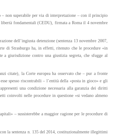
– non superabile per via di interpretazione – con il principio
elle libertà fondamentali (CEDU), firmata a Roma il 4 novembre
parazione dell’ingiusta detenzione (sentenza 13 novembre 2007,
rte di Strasburgo ha, in effetti, ritenuto che le procedure «in
e a giurisdizione contro una giustizia segreta, che sfugge al
nzi citate), la Corte europea ha osservato che – pur a fronte
sse spesso riscontrabili – l’entità della «posta in gioco» e gli
ppresenti una condizione necessaria alla garanzia dei diritti
ggetti coinvolti nelle procedure in questione «si vedano almeno
apitali» – sussisterebbe a maggior ragione per le procedure di
 con la sentenza n. 135 del 2014, costituzionalmente illegittimi