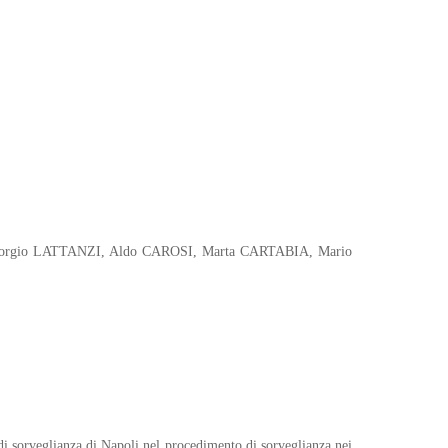
 Giorgio LATTANZI, Aldo CAROSI, Marta CARTABIA, Mario
di sorveglianza di Napoli nel procedimento di sorveglianza nei