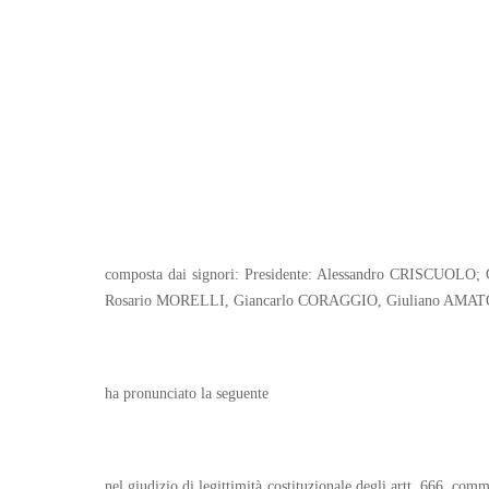
composta dai signori: Presidente: Alessandro CRISCUO
Rosario MORELLI, Giancarlo CORAGGIO, Giuliano AMATO
ha pronunciato la seguente
nel giudizio di legittimità costituzionale degli artt. 666, c