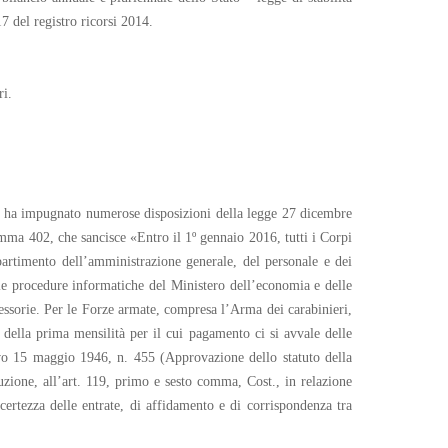
7 del registro ricorsi 2014.
ri.
zo, ha impugnato numerose disposizioni della legge 27 dicembre
comma 402, che sancisce «Entro il 1º gennaio 2016, tutti i Corpi
artimento dell’amministrazione generale, del personale e dei
lle procedure informatiche del Ministero dell’economia e delle
essorie. Per le Forze armate, compresa l’Arma dei carabinieri,
della prima mensilità per il cui pagamento ci si avvale delle
ivo 15 maggio 1946, n. 455 (Approvazione dello statuto della
uzione, all’art. 119, primo e sesto comma, Cost., in relazione
 certezza delle entrate, di affidamento e di corrispondenza tra