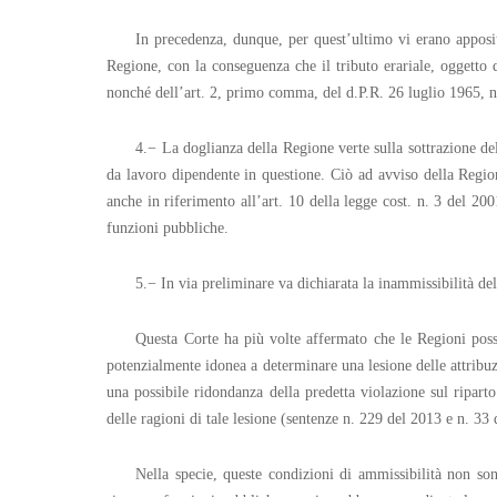
In precedenza, dunque, per quest’ultimo vi erano apposit
Regione, con la conseguenza che il tributo erariale, oggetto de
nonché dell’art. 2, primo comma, del d.P.R. 26 luglio 1965, n.
4.− La doglianza della Regione verte sulla sottrazione del 
da lavoro dipendente in questione. Ciò ad avviso della Region
anche in riferimento all’art. 10 della legge cost. n. 3 del 20
funzioni pubbliche.
5.− In via preliminare va dichiarata la inammissibilità d
Questa Corte ha più volte affermato che le Regioni posso
potenzialmente idonea a determinare una lesione delle attribuz
una possibile ridondanza della predetta violazione sul ripart
delle ragioni di tale lesione (sentenze n. 229 del 2013 e n. 33 
Nella specie, queste condizioni di ammissibilità non sono