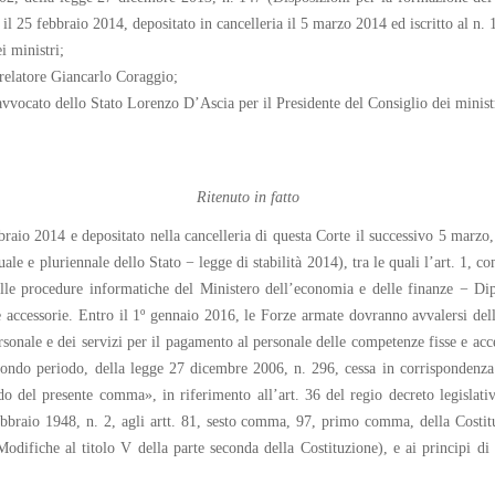
il 25 febbraio 2014, depositato in cancelleria il 5 marzo 2014 ed iscritto al n. 1
i ministri;
 relatore Giancarlo Coraggio;
’avvocato dello Stato Lorenzo D’Ascia per il Presidente del Consiglio dei minist
Ritenuto in fatto
ebbraio 2014 e depositato nella cancelleria di questa Corte il successivo 5 mar
le e pluriennale dello Stato − legge di stabilità 2014), tra le quali l’art. 1, 
elle procedure informatiche del Ministero dell’economia e delle finanze − Dip
e accessorie. Entro il 1º gennaio 2016, le Forze armate dovranno avvalersi de
sonale e dei servizi per il pagamento al personale delle competenze fisse e acc
econdo periodo, della legge 27 dicembre 2006, n. 296, cessa in corrispondenza 
do del presente comma», in riferimento all’art. 36 del regio decreto legislat
febbraio 1948, n. 2, agli artt. 81, sesto comma, 97, primo comma, della Costit
Modifiche al titolo V della parte seconda della Costituzione), e ai principi di