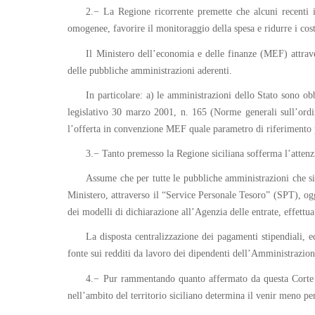
2.− La Regione ricorrente premette che alcuni recenti 
omogenee, favorire il monitoraggio della spesa e ridurre i cost
Il Ministero dell’economia e delle finanze (MEF) attrave
delle pubbliche amministrazioni aderenti.
In particolare: a) le amministrazioni dello Stato sono ob
legislativo 30 marzo 2001, n. 165 (Norme generali sull’ordi
l’offerta in convenzione MEF quale parametro di riferimento p
3.− Tanto premesso la Regione siciliana sofferma l’attenzi
Assume che per tutte le pubbliche amministrazioni che si
Ministero, attraverso il “Service Personale Tesoro” (SPT), ogg
dei modelli di dichiarazione all’Agenzia delle entrate, effettua 
La disposta centralizzazione dei pagamenti stipendiali, ed
fonte sui redditi da lavoro dei dipendenti dell’Amministrazio
4.− Pur rammentando quanto affermato da questa Corte co
nell’ambito del territorio siciliano determina il venir meno per