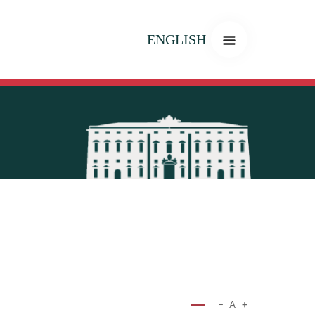
ENGLISH
−
A
+