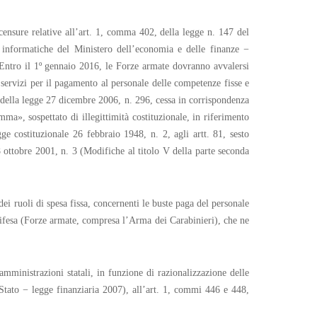
 censure relative all’art. 1, comma 402, della legge n. 147 del
 informatiche del Ministero dell’economia e delle finanze −
 Entro il 1º gennaio 2016, le Forze armate dovranno avvalersi
servizi per il pagamento al personale delle competenze fisse e
, della legge 27 dicembre 2006, n. 296, cessa in corrispondenza
ma», sospettato di illegittimità costituzionale, in riferimento
ge costituzionale 26 febbraio 1948, n. 2, agli artt. 81, sesto
 ottobre 2001, n. 3 (Modifiche al titolo V della parte seconda
i ruoli di spesa fissa, concernenti le buste paga del personale
-difesa (Forze armate, compresa l’Arma dei Carabinieri), che ne
mministrazioni statali, in funzione di razionalizzazione delle
 Stato − legge finanziaria 2007), all’art. 1, commi 446 e 448,