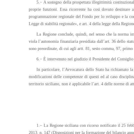
5.− A sostegno della prospettata illegittimità costituziona
proprie funzioni. Essa ricorrente ha così dovuto destinare al
programmazione regionale del Fondo per lo sviluppo e la coes
Legge di stabilità regionale», e art. 4 della legge della Regio
La Regione conclude, quindi, nel senso che la norma impu
viola l’autonomia finanziaria presidiata dall’art. 36 dello stat
sono preordinate, di cui agli artt. 81, sesto comma, 97, primo
6.− È intervenuto nel giudizio il Presidente del Consiglio
In particolare, l’Avvocatura dello Stato ha richiamato l
modificazioni delle competenze di questi ed al caso disciplin
territorio siciliano, non è applicabile l’art. 4 delle norme di at
1.− La Regione siciliana con ricorso notificato il 25 fe
2013, n. 147 (Disposizioni per la formazione del bilancio annua