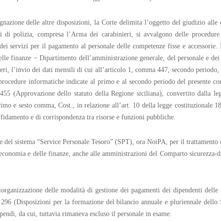
nazione delle altre disposizioni, la Corte delimita l’oggetto del giudizio alle
pi di polizia, compresa l’Arma dei carabinieri, si avvalgono delle procedure
dei servizi per il pagamento al personale delle competenze fisse e accessorie.
lle finanze − Dipartimento dell’amministrazione generale, del personale e dei 
ri, l’invio dei dati mensili di cui all’articolo 1, comma 447, secondo periodo
procedure informatiche indicate al primo e al secondo periodo del presente com
455 (Approvazione dello statuto della Regione siciliana), convertito dalla leg
mo e sesto comma, Cost., in relazione all’art. 10 della legge costituzionale 18
 affidamento e di corrispondenza tra risorse e funzioni pubbliche.
 del sistema “Service Personale Tesoro” (SPT), ora NoiPA, per il trattamento de
ll’economia e delle finanze, anche alle amministrazioni del Comparto sicurezza
iorganizzazione delle modalità di gestione dei pagamenti dei dipendenti delle a
. 296 (Disposizioni per la formazione del bilancio annuale e pluriennale dello
pendi, da cui, tuttavia rimaneva escluso il personale in esame.