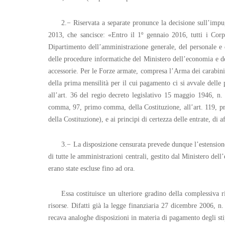
2.− Riservata a separate pronunce la decisione sull’impug
2013, che sancisce: «Entro il 1º gennaio 2016, tutti i Cor
Dipartimento dell’amministrazione generale, del personale e 
delle procedure informatiche del Ministero dell’economia e de
accessorie. Per le Forze armate, compresa l’Arma dei carabinie
della prima mensilità per il cui pagamento ci si avvale delle 
all’art. 36 del regio decreto legislativo 15 maggio 1946, n. 
comma, 97, primo comma, della Costituzione, all’art. 119, pri
della Costituzione), e ai principi di certezza delle entrate, di
3.− La disposizione censurata prevede dunque l’estensione
di tutte le amministrazioni centrali, gestito dal Ministero de
erano state escluse fino ad ora.
Essa costituisce un ulteriore gradino della complessiva r
risorse. Difatti già la legge finanziaria 27 dicembre 2006, n
recava analoghe disposizioni in materia di pagamento degli sti