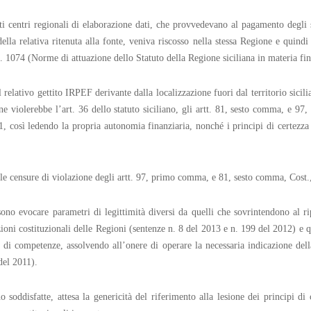
i centri regionali di elaborazione dati, che provvedevano al pagamento degli s
lla relativa ritenuta alla fonte, veniva riscosso nella stessa Regione e quindi e
 1074 (Norme di attuazione dello Statuto della Regione siciliana in materia fin
relativo gettito IRPEF derivante dalla localizzazione fuori dal territorio sicilian
e violerebbe l’art. 36 dello statuto siciliano, gli artt. 81, sesto comma, e 9
01, così ledendo la propria autonomia finanziaria, nonché i principi di certezza 
elle censure di violazione degli artt. 97, primo comma, e 81, sesto comma, Cost.
no evocare parametri di legittimità diversi da quelli che sovrintendono al rip
ioni costituzionali delle Regioni (sentenze n. 8 del 2013 e n. 199 del 2012) e q
o di competenze, assolvendo all’onere di operare la necessaria indicazione del
del 2011).
 soddisfatte, attesa la genericità del riferimento alla lesione dei principi di