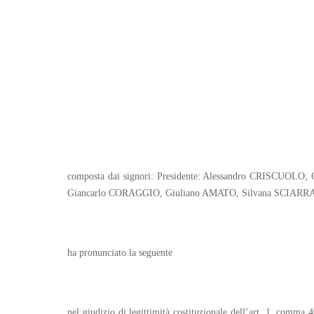
composta dai signori: Presidente: Alessandro CRISCUO
Giancarlo CORAGGIO, Giuliano AMATO, Silvana SCIARRA
ha pronunciato la seguente
nel giudizio di legittimità costituzionale dell’art. 1, comma 