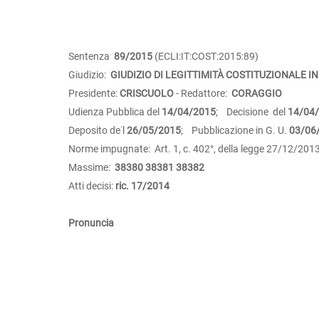
Sentenza
89/2015
(ECLI:IT:COST:2015:89)
Giudizio:
GIUDIZIO DI LEGITTIMITÀ COSTITUZIONALE IN
Presidente:
CRISCUOLO
- Redattore:
CORAGGIO
Udienza Pubblica del
14/04/2015
; Decisione del
14/04
Deposito de˙l
26/05/2015
; Pubblicazione in G. U.
03/06
Norme impugnate: Art. 1, c. 402°, della legge 27/12/2013
Massime:
38380
38381
38382
Atti decisi:
ric. 17/2014
Pronuncia