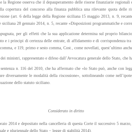
le la Regione osserva che il depauperamento delle risorse finanziarie regionali d
la copertura del concorso alla finanza pubblica una rilevante quota delle ris
ione (art. 6 della legge della Regione siciliana 15 maggio 2013, n. 9, recan
ne siciliana 28 gennaio 2014, n. 5, recante «Disposizioni programmatiche e corre
gnata, per gli effetti che la sua applicazione determina sul proprio bilancio,
uto e i principi di certezza delle entrate, di affidamento e di corrispondenza tra
 comma, e 119, primo e sesto comma, Cost., come novellati, quest’ultimo anche i
 dei ministri, rappresentato e difeso dall’Avvocatura generale dello Stato, che h
a sentenza n. 116 del 2010, che ha affermato che «lo Stato può, anche con legge
are diversamente le modalità della riscossione», sottolineando come nell’ipotes
tuazione dello statuto siciliano.
Considerato in diritto
bbraio 2014 e depositato nella cancelleria di questa Corte il successivo 5 mar
le e pluriennale dello Stato − legge di stabilità 2014).