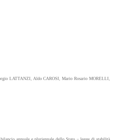
Giorgio LATTANZI, Aldo CAROSI, Mario Rosario MORELLI,
bilancio annuale e pluriennale dello Stato − legge di stabilità