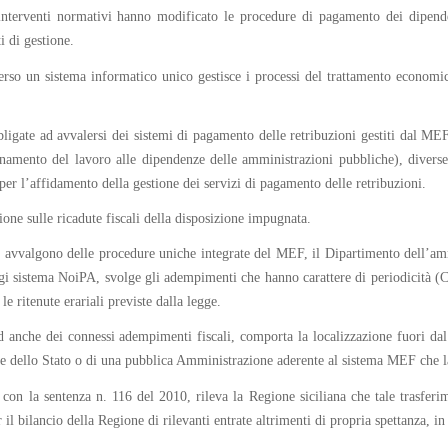
interventi normativi hanno modificato le procedure di pagamento dei dipende
i di gestione.
rso un sistema informatico unico gestisce i processi del trattamento economic
bligate ad avvalersi dei sistemi di pagamento delle retribuzioni gestiti dal MEF
namento del lavoro alle dipendenze delle amministrazioni pubbliche), diverse 
er l’affidamento della gestione dei servizi di pagamento delle retribuzioni.
one sulle ricadute fiscali della disposizione impugnata.
 avvalgono delle procedure uniche integrate del MEF, il Dipartimento dell’ammi
i sistema NoiPA, svolge gli adempimenti che hanno carattere di periodicità (CU
le ritenute erariali previste dalla legge.
 anche dei connessi adempimenti fiscali, comporta la localizzazione fuori dal te
ne dello Stato o di una pubblica Amministrazione aderente al sistema MEF che l
n la sentenza n. 116 del 2010, rileva la Regione siciliana che tale trasferim
 il bilancio della Regione di rilevanti entrate altrimenti di propria spettanza, i