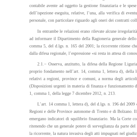
contabile avente ad oggetto la gestione finanziaria e le spese 
dell’ispezione eseguita, relative, l’una, alla verifica di eventu
personale, con particolare riguardo agli oneri dei contratti coll
In entrambe le relazioni erano rilevate alcune irregolari
ad informare il Dipartimento della Ragioneria generale dello St
comma 5, del d.lgs. n. 165 del 2001; la ricorrente ritiene che 
dalla difesa regionale, l’espressione «si resta in attesa di conos
2.1.− Osserva, anzitutto, la difesa della Regione Liguria 
proprio fondamento nell’art. 14, comma 1, lettera d), della 
relativi a regioni, province e comuni, a norma degli artico
(Disposizioni urgenti in materia di finanza e funzionamento de
1, comma 1, della legge 7 dicembre 2012, n. 213.
L’art. 14 comma 1, lettera d), del d.lgs. n. 196 del 2009 
Regioni e delle Province autonome di Trento e di Bolzano. Il 
emergano indicatori di squilibrio finanziario. Ma la Corte cos
ritenendo che un generale potere di sorveglianza da parte del
la ricorrente, la natura invasiva degli atti impugnati nel giudiz