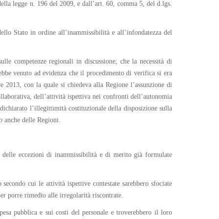
 della legge n. 196 del 2009, e dall’art. 60, comma 5, del d.lgs.
llo Stato in ordine all’inammissibilità e all’infondatezza del
ulle competenze regionali in discussione; che la necessità di
bbe venuto ad evidenza che il procedimento di verifica si era
re 2013, con la quale si chiedeva alla Regione l’assunzione di
aborativa, dell’attività ispettiva nei confronti dell’autonomia
chiarato l’illegittimità costituzionale della disposizione sulla
co anche delle Regioni.
 delle eccezioni di inammissibilità e di merito già formulate
secondo cui le attività ispettive contestate sarebbero sfociate
r porre rimedio alle irregolarità riscontrate.
pesa pubblica e sui costi del personale e troverebbero il loro