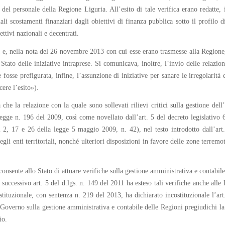
del personale della Regione Liguria. All’esito di tale verifica erano redatte, i
ali scostamenti finanziari dagli obiettivi di finanza pubblica sotto il profilo di
ettivi nazionali e decentrati.
tà e, nella nota del 26 novembre 2013 con cui esse erano trasmesse alla Regione
ato delle iniziative intraprese. Si comunicava, inoltre, l’invio delle relazioni
fosse prefigurata, infine, l’assunzione di iniziative per sanare le irregolarità e
cere l’esito»).
che la relazione con la quale sono sollevati rilievi critici sulla gestione dell’
legge n. 196 del 2009, così come novellato dall’art. 5 del decreto legislativo
li 2, 17 e 26 della legge 5 maggio 2009, n. 42), nel testo introdotto dall’ar
gli enti territoriali, nonché ulteriori disposizioni in favore delle zone terremo
consente allo Stato di attuare verifiche sulla gestione amministrativa e contabi
successivo art. 5 del d.lgs. n. 149 del 2011 ha esteso tali verifiche anche all
tituzionale, con sentenza n. 219 del 2013, ha dichiarato incostituzionale l’art. 
 Governo sulla gestione amministrativa e contabile delle Regioni pregiudichi l
io.