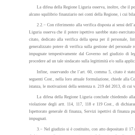
La difesa della Regione Liguria osserva, inoltre, che il po
alcuno squilibrio finanziario nei conti della Regione, i cui bil
2.2.− Con riferimento alla verifica disposta ai sensi dell’a
Liguria osserva che il potere ispettivo sarebbe stato esercita
citato, dedicato alla verifica della spesa per il personale, l
generalizzato potere di verifica sulla gestione del personale 
impugnate tempestivamente dal Governo nel giudizio di legit
procedere ad un tale sindacato sulla legittimità e/o sulla applic
Infine, osservando che l’art. 60, comma 5, citato è stat
seguenti Cost., nella loro attuale formulazione, chiede alla Co
istanza, le motivazioni della sentenza n. 219 del 2013, di cui v
La difesa della Regione Liguria conclude chiedendo alla 
violazione degli artt. 114, 117, 118 e 119 Cost., di dichiar
Ispettorato generale di finanza, Servizi ispettivi di finanza p
impugnati.
3.− Nel giudizio si è costituito, con atto depositato il 1