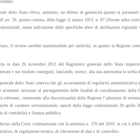
fondato.
le dello Stato rileva, anzitutto, un difetto di genericità quanto ai parametri c
all’art. 39, quinto comma, della legge 11 marzo 1953, n. 87 (Norme sulla costit
tituzionali, senza indicazione delle specifiche sfere di attribuzioni regional
to, il ricorso sarebbe inammissibile per tardività, in quanto la Regione contes
 nota in data 26 novembre 2013 del Ragioniere generale dello Stato imporre
trate e sui risultati conseguiti, lasciando, invece, alla sua autonomia la scelta d
generale dello Stato osserva che gli accertamenti di regolarità amministrativa 
gli strumenti necessari al perseguimento delle finalità di coordinamento della 
ità referente, rimettendo alla discrezionalità della Regione l’adozione di eventu
che di carattere sovranazionale, sanciti dalla legge costituzionale 20 aprile 
ia di contabilità e finanza pubblica.
 deciso dalla Corte costituzionale con la sentenza n. 370 del 2010, in cui è aff
trativo, di regolazione tecnica, di rilevazione di dati e di controllo».