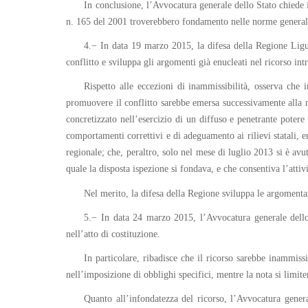
In conclusione, l’Avvocatura generale dello Stato chiede il
n. 165 del 2001 troverebbero fondamento nelle norme generali 
4.− In data 19 marzo 2015, la difesa della Regione Ligur
conflitto e sviluppa gli argomenti già enucleati nel ricorso int
Rispetto alle eccezioni di inammissibilità, osserva che 
promuovere il conflitto sarebbe emersa successivamente alla 
concretizzato nell’esercizio di un diffuso e penetrante poter
comportamenti correttivi e di adeguamento ai rilievi statali, 
regionale; che, peraltro, solo nel mese di luglio 2013 si è avu
quale la disposta ispezione si fondava, e che consentiva l’attiv
Nel merito, la difesa della Regione sviluppa le argomentaz
5.− In data 24 marzo 2015, l’Avvocatura generale dello 
nell’atto di costituzione.
In particolare, ribadisce che il ricorso sarebbe inammiss
nell’imposizione di obblighi specifici, mentre la nota si limit
Quanto all’infondatezza del ricorso, l’Avvocatura general