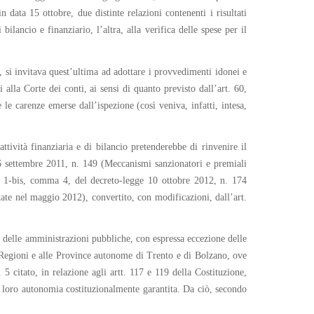
n data 15 ottobre, due distinte relazioni contenenti i risultati
 bilancio e finanziario, l’altra, alla verifica delle spese per il
, si invitava quest’ultima ad adottare i provvedimenti idonei e
 alla Corte dei conti, ai sensi di quanto previsto dall’art. 60,
 le carenze emerse dall’ispezione (così veniva, infatti, intesa,
attività finanziaria e di bilancio pretenderebbe di rinvenire il
 6 settembre 2011, n. 149 (Meccanismi sanzionatori e premiali
t. 1-bis, comma 4, del decreto-legge 10 ottobre 2012, n. 174
tate nel maggio 2012), convertito, con modificazioni, dall’art.
le delle amministrazioni pubbliche, con espressa eccezione delle
e Regioni e alle Province autonome di Trento e di Bolzano, ove
5 citato, in relazione agli artt. 117 e 119 della Costituzione,
a loro autonomia costituzionalmente garantita. Da ciò, secondo