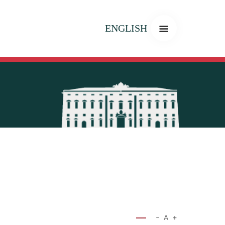
ENGLISH
−
A
+