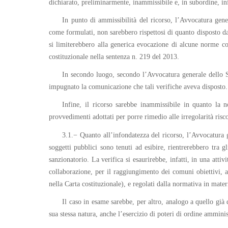
dichiarato, preliminarmente, inammissibile e, in subordine, in
In punto di ammissibilità del ricorso, l’Avvocatura genera
come formulati, non sarebbero rispettosi di quanto disposto d
si limiterebbero alla generica evocazione di alcune norme cos
costituzionale nella sentenza n. 219 del 2013.
In secondo luogo, secondo l’Avvocatura generale dello Sta
impugnato la comunicazione che tali verifiche aveva disposto.
Infine, il ricorso sarebbe inammissibile in quanto la
provvedimenti adottati per porre rimedio alle irregolarità riscon
3.1.− Quanto all’infondatezza del ricorso, l’Avvocatura 
soggetti pubblici sono tenuti ad esibire, rientrerebbero tra 
sanzionatorio. La verifica si esaurirebbe, infatti, in una attiv
collaborazione, per il raggiungimento dei comuni obiettivi, an
nella Carta costituzionale), e regolati dalla normativa in mater
Il caso in esame sarebbe, per altro, analogo a quello già
sua stessa natura, anche l’esercizio di poteri di ordine amminis