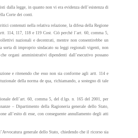
isti dalla legge, in quanto non vi era evidenza dell’esistenza di
lla Corte dei conti.
ritici contenuti nella relativa relazione, la difesa della Regione
 artt. 114, 117, 118 e 119 Cost. Ciò perché l’art. 60, comma 5,
 collettivi nazionali e decentrati, mentre non consentirebbe un
na sorta di improprio sindacato su leggi regionali vigenti, non
 che organi amministrativi dipendenti dall’esecutivo possano
uzione e ritenendo che esso non sia conforme agli artt. 114 e
stituzionale della norma de qua, richiamando, a sostegno di tale
zionale dell’art. 60, comma 5, del d.lgs. n. 165 del 2001, per
finanze – Dipartimento della Ragioneria generale dello Stato,
gione all’esito di esse, con conseguente annullamento degli atti
ll’Avvocatura generale dello Stato, chiedendo che il ricorso sia