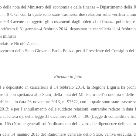
uito della nota del Ministero dell’economia e delle finanze – Dipartimento della R
 n. 97572, con la quale sono state trasmesse due relazioni sulla verifica ammi
 2013 avente ad oggetto gli scostamenti dagli obiettivi di finanza pubblica; e 
ificato il 31 gennaio-4 febbraio 2014, depositato in cancelleria il 14 febbraio 20
i ministri;
 relatore Nicolò Zanon;
avvocato dello Stato Giovanni Paolo Polizzi per il Presidente del Consiglio dei 
Ritenuto in fatto
 e depositato in cancelleria il 14 febbraio 2014, la Regione Liguria ha promos
ne di non spettanza allo Stato, della nota del Ministero dell’economia e delle
pubblica − in data 26 novembre 2013, n. 97572, con la quale sono state trasmesse
13; e per l’annullamento delle suddette relazioni, entrambe redatte in data 1
a 1, lettera d), della legge 31 dicembre 2009, n. 196 (Legge di contabilità e fina
 n. 165 (Norme generali sull’ordinamento del lavoro alle dipendenze delle ammi
 in data 14 maggio 2013 del Ragioniere generale dello Stato, veniva eseguita, 