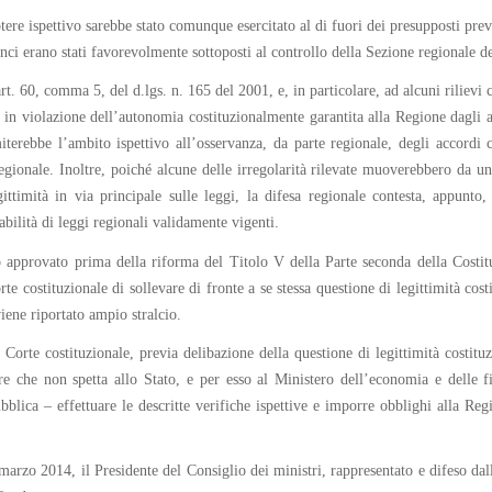
tere ispettivo sarebbe stato comunque esercitato al di fuori dei presupposti prev
anci erano stati favorevolmente sottoposti al controllo della Sezione regionale de
rt. 60, comma 5, del d.lgs. n. 165 del 2001, e, in particolare, ad alcuni rilievi c
to in violazione dell’autonomia costituzionalmente garantita alla Regione dagli
imiterebbe l’ambito ispettivo all’osservanza, da parte regionale, degli accordi
regionale. Inoltre, poiché alcune delle irregolarità rilevate muoverebbero da u
timità in via principale sulle leggi, la difesa regionale contesta, appunto,
abilità di leggi regionali validamente vigenti.
o approvato prima della riforma del Titolo V della Parte seconda della Costit
rte costituzionale di sollevare di fronte a se stessa questione di legittimità co
iene riportato ampio stralcio.
Corte costituzionale, previa delibazione della questione di legittimità costitu
are che non spetta allo Stato, e per esso al Ministero dell’economia e delle 
ubblica – effettuare le descritte verifiche ispettive e imporre obblighi alla Re
7 marzo 2014, il Presidente del Consiglio dei ministri, rappresentato e difeso da