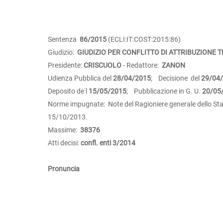
Sentenza
86/2015
(ECLI:IT:COST:2015:86)
Giudizio:
GIUDIZIO PER CONFLITTO DI ATTRIBUZIONE T
Presidente:
CRISCUOLO
- Redattore:
ZANON
Udienza Pubblica del
28/04/2015
; Decisione del
29/04
Deposito de˙l
15/05/2015
; Pubblicazione in G. U.
20/05
Norme impugnate: Note del Ragioniere generale dello Stato
15/10/2013.
Massime:
38376
Atti decisi:
confl. enti 3/2014
Pronuncia