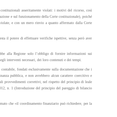
ostituzionali asseritamente violati: i motivi del ricorso, così
uzione e sul funzionamento della Corte costituzionale), poiché
i violate, e con un mero rinvio a quanto affermato dalla Corte
ta il potere di effettuare verifiche ispettive, senza però aver
bbe alla Regione solo l’obbligo di fornire informazioni sui
egli interventi necessari, dei loro contenuti e dei tempi.
e contabile, fondati esclusivamente sulla documentazione che i
finanza pubblica, e non avrebbero alcun carattere coercitivo e
ali provvedimenti correttivi, nel rispetto del principio di leale
2012, n. 1 (Introduzione del principio del pareggio di bilancio
ermato che «il coordinamento finanziario può richiedere, per la