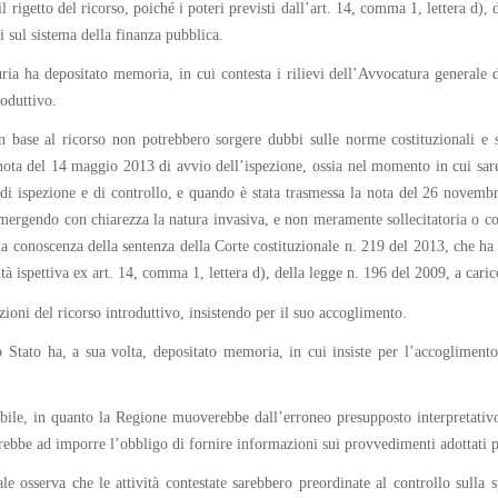
 rigetto del ricorso, poiché i poteri previsti dall’art. 14, comma 1, lettera d),
sul sistema della finanza pubblica.
ia ha depositato memoria, in cui contesta i rilievi dell’Avvocatura generale de
roduttivo.
in base al ricorso non potrebbero sorgere dubbi sulle norme costituzionali e s
nota del 14 maggio 2013 di avvio dell’ispezione, ossia nel momento in cui sare
e di ispezione e di controllo, e quando è stata trasmessa la nota del 26 novemb
emergendo con chiarezza la natura invasiva, e non meramente sollecitatoria o coll
ta conoscenza della sentenza della Corte costituzionale n. 219 del 2013, che ha di
ità ispettiva ex art. 14, comma 1, lettera d), della legge n. 196 del 2009, a cari
ioni del ricorso introduttivo, insistendo per il suo accoglimento.
Stato ha, a sua volta, depositato memoria, in cui insiste per l’accoglimento
ibile, in quanto la Regione muoverebbe dall’erroneo presupposto interpretativo 
erebbe ad imporre l’obbligo di fornire informazioni sui provvedimenti adottati pe
e osserva che le attività contestate sarebbero preordinate al controllo sulla s