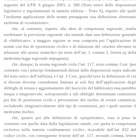
seguenti del d.P.R. 6 giugno 2001, n. 380 (Testo unico delle disposizioni
legislative e regolamentari in materia edilizia – Testo A), rispetto alle quali
l’uniforme applicazione delle norme presuppone una definizione altrettanto
uniforme di «costruzione»;
che, al contrario, rispetto alla sfera di competenza regionale, risulta
esorbitante la previsione regionale che intende dare una definizione generale
di «fabbricato», a maggior ragione se essa comporta poi l’applicazione di
norme con fini di «protezione civile» e di riduzione del «rischio rilevante in
relazione alle azioni sismiche» (ai sensi dell’art. 1, comma 2, lettera a), della
medesima legge regionale impugnata);
che, dunque, la norma regionale víola l’art. 117, terzo comma, Cost. (per
contrasto con i princìpi fondamentali dettati dalle disposizioni sopra indicate
del testo unico dell’edilizia), e l’art. 3 Cost., giacché (ove la definizione di cui
si discute dovesse considerarsi limitata ai soli fini dell’applicazione degli
obblighi di tenuta e aggiornamento del fascicolo del fabbricato) essa parrebbe
iniqua e irragionevole, sottoponendo a tali obblighi determinate costruzioni
per fini di protezione civile e prevenzione del rischio di eventi calamitosi,
escludendo irragionevolmente altri tipi di costruzioni, per i quali sussiste il
medesimo rischio;
che, quanto poi alla definizione di «proprietario», essa si pone in
contrasto con quella data dalla legislazione statale, cui spetta la competenza
esclusiva nella materia «ordinamento civile», ricavabile dall’art. 832 del
codice civile, con conseguente lesione dell’art. 117, secondo comma, lettera