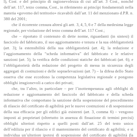
l), Cost. e del principio di ragionevolezza di cui all’art. 3 Cost., nonché
dell’art. 117, terzo comma, Cost., in riferimento ai princìpi fondamentali nella
materia «governo del territorio» ricavabili dall’art. 11 del menzionato d.P.R. n.
380 del 2001;
che il ricorrente censura altresì gli artt. 3, 4, 5, 6 e 7 della medesima legge
regionale, per violazione del terzo comma dell’art. 117 Cost.;
che – riportato il contenuto di dette norme, riguardanti (in sintesi) il
fascicolo del fabbricato, il suo aggiornamento e tenuta e la sua obbligatorietà
(art. 3); la estensibilità della sua obbligatorietà (art. 4); la redazione e
l’aggiornamento della “scheda informativa” del fabbricato e le relative
sanzioni (art. 5); la verifica delle condizioni statiche dei fabbricati (art. 6); e
l’obbligatorietà della redazione del progetto di messa in sicurezza degli
aggregati di costruzioni e delle sopraelevazioni (art. 7) – la difesa dello Stato
osserva che esse eccedono la competenza legislativa regionale e pongono
obblighi irragionevoli a carico dei privati;
che, tra l’altro, in particolare – per l’inottemperanza agli obblighi di
redazione e aggiornamento del fascicolo del fabbricato e della scheda
informativa che comportano la sanzione della sospensione del procedimento
di rilascio del certificato di agibilità per le nuove costruzioni e di sospensione
della sua efficacia per gli edifici già esistenti (art. 3, comma 6) – vengono
imposti ai proprietari (oltretutto in assenza di fissazione di termini precisi)
obblighi ulteriori rispetto a quelli posti dall’art. 25 del testo unico
dell’edilizia per il rilascio e il mantenimento del certificato di agibilità; e si
individua un’ulteriore ipotesi di sospensione del certificato di agibilità (la