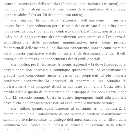
mancata trasmissione della scheda informativa, per i fabbricati esistenti), non
riconducibile in alcun modo al venir meno delle condizioni di sicurezza,
igiene e salubrità (ex art. 26 del citato testo unico);
che, ancora, la normativa regionale, nell’aggravare in maniera
ingiustificata il procedimento per il rilascio del certificato di agibilità per le
nuove costruzioni, si porrebbe in contrasto con l’art. 97 Cost., non rispettando
il divieto di aggravamento dei procedimenti amministrativi e l’esigenza di
semplificazione delle procedure amministrative, intesi come princìpi
fondamentali delle materie di legislazione concorrente, nonché come esercizio
della potestà legislativa statale in materia di determinazione dei livelli
essenziali delle prestazioni concernenti i diritti civili e sociali;
che, inoltre, per il ricorrente, le norme regionali – là dove impongono ai
privati oneri non necessari e comunque sproporzionati ed eccessivamente
gravosi (che comportano anche a carico dei proprietari di più modeste
condizioni economiche la necessità di ricorrere a una pluralità di
professionisti) – si pongono altresì in contrasto con l’art. 3 Cost., sotto il
profilo delle disparità di trattamento e del principio di ragionevolezza, e con
l’art. 42, secondo comma, Cost., in quanto impongono limiti alla proprietà
privata, che non appaiono necessari ad assicurarne la funzione sociale;
che, infine, quanto specificamente al censurato art. 5, comma 2, il
ricorrente denuncia l’introduzione di una misura di carattere sostanzialmente
sanzionatorio (che consiste nel diniego dell’autorizzazione o nel rifiuto della
comunicazione inviata nelle ipotesi di mancata allegazione della scheda