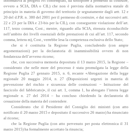
informativa ai progetti ivi contemplati, da sottoporre a permesso di costruire,
ovvero a SCIA, DIA o CIL) che non è prevista dalla normativa statale di
principio in materia di governo del territorio (e segnatamente dagli artt. 12 e
20 del d.P.R. n. 380 del 2001 per il permesso di costruire, e dai successivi artt.
22 e 23 per la DIA e 23-bis per la CIL), con conseguente violazione dell’art.
117, terzo comma, Cost.; mentre, riguardo alla SCIA, ritenuta riconducibile
nell’ambito dei livelli essenziali delle prestazioni di cui all’art. 117, secondo
comma, lettera m), Cost., verrebbe lesa la competenza esclusiva dello Stato;
che si è costituita la Regione Puglia, concludendo (con ampie
argomentazioni) per la declaratoria di inammissibilità ovvero di non
fondatezza dell’avverso ricorso;
che, con successiva memoria depositata il 13 marzo 2015, la Regione –
considerato che nelle more del processo è stata promulgata la legge della
Regione Puglia 27 gennaio 2015, n. 6, recante «Abrogazione della legge
regionale 20 maggio 2014, n. 27 (Disposizioni urgenti in materia di
prevenzione del rischio e sicurezza delle costruzioni − Istituzione del
fascicolo del fabbricato)», il cui art. 1, comma 1, ha abrogato l’intera legge
regionale n. 27 del 2014 – ha concluso chiedendo la declaratoria di
cessazione della materia del contendere.
Considerato che il Presidente del Consiglio dei ministri (con atto
notificato il 20 marzo 2015 e depositato il successivo 26 marzo) ha rinunciato
al ricorso;
che la Regione Puglia (con atto pervenuto per posta elettronica il 31
marzo 2015) ha formalmente accettato la rinuncia;