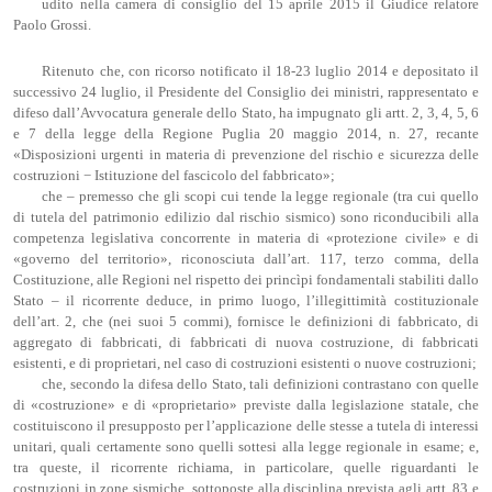
udito nella camera di consiglio del 15 aprile 2015 il Giudice relatore
Paolo Grossi.
Ritenuto che, con ricorso notificato il 18-23 luglio 2014 e depositato il
successivo 24 luglio, il Presidente del Consiglio dei ministri, rappresentato e
difeso dall’Avvocatura generale dello Stato, ha impugnato gli artt. 2, 3, 4, 5, 6
e 7 della legge della Regione Puglia 20 maggio 2014, n. 27, recante
«Disposizioni urgenti in materia di prevenzione del rischio e sicurezza delle
costruzioni − Istituzione del fascicolo del fabbricato»;
che – premesso che gli scopi cui tende la legge regionale (tra cui quello
di tutela del patrimonio edilizio dal rischio sismico) sono riconducibili alla
competenza legislativa concorrente in materia di «protezione civile» e di
«governo del territorio», riconosciuta dall’art. 117, terzo comma, della
Costituzione, alle Regioni nel rispetto dei princìpi fondamentali stabiliti dallo
Stato – il ricorrente deduce, in primo luogo, l’illegittimità costituzionale
dell’art. 2, che (nei suoi 5 commi), fornisce le definizioni di fabbricato, di
aggregato di fabbricati, di fabbricati di nuova costruzione, di fabbricati
esistenti, e di proprietari, nel caso di costruzioni esistenti o nuove costruzioni;
che, secondo la difesa dello Stato, tali definizioni contrastano con quelle
di «costruzione» e di «proprietario» previste dalla legislazione statale, che
costituiscono il presupposto per l’applicazione delle stesse a tutela di interessi
unitari, quali certamente sono quelli sottesi alla legge regionale in esame; e,
tra queste, il ricorrente richiama, in particolare, quelle riguardanti le
costruzioni in zone sismiche, sottoposte alla disciplina prevista agli artt. 83 e