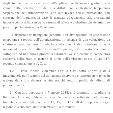
degli impianti, consisterebbero nell’applicazione di misure graduali, che
vanno dalla semplice diffida, alla diffida con contestuale temporanea
sospensione dell’autorizzazione, sino alla revoca dell’autorizzazione, con
chiusura dell’impianto, in caso di mancato adeguamento alle prescrizioni
imposte con la diffida stessa, o a fronte di reiterate violazioni che determinino
pericolo per la salute o per l’ambiente.
La disposizione impugnata, pertanto, non distinguendo tra sospensione
temporanea e revoca dell’autorizzazione, in assenza di una valutazione da
effettuare caso per caso in relazione alla gravità dell’infrazione, nonché
imponendo, per la riattivazione dell’impianto, che questo sia sempre
sottoposto ad una nuova procedura autorizzativa, violerebbe la competenza
esclusiva dello Stato in materia di tutela dell’ambiente, di cui all’art. 117,
secondo comma, lettera s), Cost.
1.2.2.– Essa, inoltre, violerebbe l’art. 3 Cost. sotto il profilo della
irragionevole parificazione del trattamento riservato a situazioni eterogenee in
ragione della loro diversa lesività, nonché sotto il profilo del difetto di
proporzionalità.
2.– Con atto depositato il 7 agosto 2014, si è costituita in giudizio la
Regione Abruzzo, chiedendo che le censure sollevate nel ricorso,
limitatamente agli artt. da 1 a 9, 12, 15, 16, 17 e 18 dell’impugnata legge
regionale, siano dichiarate inammissibili o infondate.