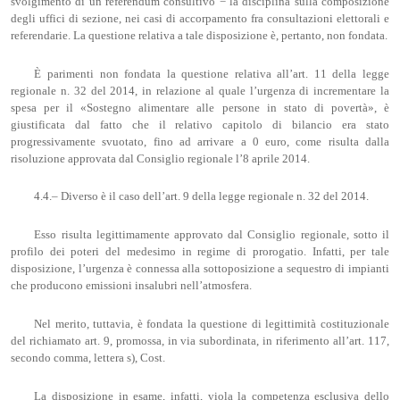
svolgimento di un referendum consultivo − la disciplina sulla composizione
degli uffici di sezione, nei casi di accorpamento fra consultazioni elettorali e
referendarie. La questione relativa a tale disposizione è, pertanto, non fondata.
È parimenti non fondata la questione relativa all’art. 11 della legge
regionale n. 32 del 2014, in relazione al quale l’urgenza di incrementare la
spesa per il «Sostegno alimentare alle persone in stato di povertà», è
giustificata dal fatto che il relativo capitolo di bilancio era stato
progressivamente svuotato, fino ad arrivare a 0 euro, come risulta dalla
risoluzione approvata dal Consiglio regionale l’8 aprile 2014.
4.4.– Diverso è il caso dell’art. 9 della legge regionale n. 32 del 2014.
Esso risulta legittimamente approvato dal Consiglio regionale, sotto il
profilo dei poteri del medesimo in regime di prorogatio. Infatti, per tale
disposizione, l’urgenza è connessa alla sottoposizione a sequestro di impianti
che producono emissioni insalubri nell’atmosfera.
Nel merito, tuttavia, è fondata la questione di legittimità costituzionale
del richiamato art. 9, promossa, in via subordinata, in riferimento all’art. 117,
secondo comma, lettera s), Cost.
La disposizione in esame, infatti, viola la competenza esclusiva dello