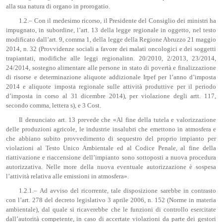
alla sua natura di organo in prorogatio.
1.2.– Con il medesimo ricorso, il Presidente del Consiglio dei ministri ha
impugnato, in subordine, l’art. 13 della legge regionale in oggetto, nel testo
modificato dall’art. 9, comma 1, della legge della Regione Abruzzo 21 maggio
2014, n. 32 (Provvidenze sociali a favore dei malati oncologici e dei soggetti
trapiantati, modifiche alle leggi regionalinn. 20/2010, 2/2013, 23/2014,
24/2014, sostegno alimentare alle persone in stato di povertà e finalizzazione
di risorse e determinazione aliquote addizionale Irpef per l’anno d’imposta
2014 e aliquote imposta regionale sulle attività produttive per il periodo
d’imposta in corso al 31 dicembre 2014), per violazione degli artt. 117,
secondo comma, lettera s), e 3 Cost.
Il denunciato art. 13 prevede che «Al fine della tutela e valorizzazione
delle produzioni agricole, le industrie insalubri che emettono in atmosfera e
che abbiano subito provvedimento di sequestro del proprio impianto per
violazioni al Testo Unico Ambientale ed al Codice Penale, al fine della
riattivazione e riaccensione dell’impianto sono sottoposti a nuova procedura
autorizzativa. Nelle more della nuova eventuale autorizzazione è sospesa
l’attività relativa alle emissioni in atmosfera».
1.2.1.– Ad avviso del ricorrente, tale disposizione sarebbe in contrasto
con l’art. 278 del decreto legislativo 3 aprile 2006, n. 152 (Norme in materia
ambientale), dal quale si ricaverebbe che le funzioni di controllo esercitate
dall’autorità competente, in caso di accertate violazioni da parte dei gestori