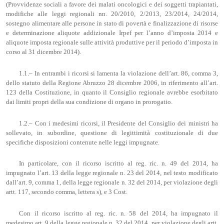
(Provvidenze sociali a favore dei malati oncologici e dei soggetti trapiantati,
modifiche alle leggi regionali nn. 20/2010, 2/2013, 23/2014, 24/2014,
sostegno alimentare alle persone in stato di povertà e finalizzazione di risorse
e determinazione aliquote addizionale Irpef per l’anno d’imposta 2014 e
aliquote imposta regionale sulle attività produttive per il periodo d’imposta in
corso al 31 dicembre 2014).
1.1.– In entrambi i ricorsi si lamenta la violazione dell’art. 86, comma 3,
dello statuto della Regione Abruzzo 28 dicembre 2006, in riferimento all’art.
123 della Costituzione, in quanto il Consiglio regionale avrebbe esorbitato
dai limiti propri della sua condizione di organo in prorogatio.
1.2.– Con i medesimi ricorsi, il Presidente del Consiglio dei ministri ha
sollevato, in subordine, questione di legittimità costituzionale di due
specifiche disposizioni contenute nelle leggi impugnate.
In particolare, con il ricorso iscritto al reg. ric. n. 49 del 2014, ha
impugnato l’art. 13 della legge regionale n. 23 del 2014, nel testo modificato
dall’art. 9, comma 1, della legge regionale n. 32 del 2014, per violazione degli
artt. 117, secondo comma, lettera s), e 3 Cost.
Con il ricorso iscritto al reg. ric. n. 58 del 2014, ha impugnato il
medesimo art. 9 della legge regionale n. 32 del 2014, per violazione degli artt.