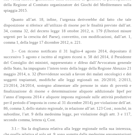
della Regione al Comitato organizzatore dei Giochi del Mediterraneo sulla
spiaggia 2015.
Quanto all’art. 18, infine, l’urgenza deriverebbe dal fatto che tale
disposizione si riferisce all’utilizzo di risorse per le finalità previste dall’art.
34, comma 32, del decreto legge 18 ottobre 2012, n. 179 (Ulteriori misure
urgenti per la crescita del Paese), convertito, con modificazioni, dall’art. 1,
comma 1, della legge 17 dicembre 2012, n. 221.
3.– Con ricorso notificato il 31 luglio-4 agosto 2014, depositato il
successivo 5 agosto e iscritto al registro ricorsi n. 58 del 2014, il Presidente
del Consiglio dei ministri, rappresentato e difeso dall’Avvocatura generale
dello Stato, ha impugnato l’intero testo della legge della Regione Abruzzo 21
maggio 2014, n. 32 (Provvidenze sociali a favore dei malati oncologici e dei
soggetti trapiantati, modifiche alle leggi regionali nn. 20/2010, 2/2013,
23/2014, 24/2014, sostegno alimentare alle persone in stato di povertà e
finalizzazione di risorse e determinazione aliquote addizionale Irpef per
l’anno d’imposta 2014 e aliquote imposta regionale sulle attività produttive
per il periodo d’imposta in corso al 31 dicembre 2014), per violazione dell’art.
86, comma 3, dello statuto regionale, in relazione all’art. 123 Cost.; nonché, in
subordine, l’art. 9 della medesima legge, per violazione degli artt. 3 e 117,
secondo comma, lettera s), Cost.
3.1.– Sia la doglianza relativa alla legge regionale nella sua interezza,
che quella relativa al solo art. 9, sono sorrette dalle medesime argomentazioni