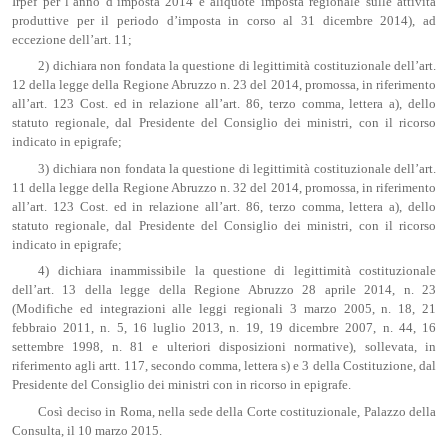
Irpef per l’anno d’imposta 2014 e aliquote imposta regionale sulle attività
produttive per il periodo d’imposta in corso al 31 dicembre 2014), ad
eccezione dell’art. 11;
2) dichiara non fondata la questione di legittimità costituzionale dell’art.
12 della legge della Regione Abruzzo n. 23 del 2014, promossa, in riferimento
all’art. 123 Cost. ed in relazione all’art. 86, terzo comma, lettera a), dello
statuto regionale, dal Presidente del Consiglio dei ministri, con il ricorso
indicato in epigrafe;
3) dichiara non fondata la questione di legittimità costituzionale dell’art.
11 della legge della Regione Abruzzo n. 32 del 2014, promossa, in riferimento
all’art. 123 Cost. ed in relazione all’art. 86, terzo comma, lettera a), dello
statuto regionale, dal Presidente del Consiglio dei ministri, con il ricorso
indicato in epigrafe;
4) dichiara inammissibile la questione di legittimità costituzionale
dell’art. 13 della legge della Regione Abruzzo 28 aprile 2014, n. 23
(Modifiche ed integrazioni alle leggi regionali 3 marzo 2005, n. 18, 21
febbraio 2011, n. 5, 16 luglio 2013, n. 19, 19 dicembre 2007, n. 44, 16
settembre 1998, n. 81 e ulteriori disposizioni normative), sollevata, in
riferimento agli artt. 117, secondo comma, lettera s) e 3 della Costituzione, dal
Presidente del Consiglio dei ministri con in ricorso in epigrafe.
Così deciso in Roma, nella sede della Corte costituzionale, Palazzo della
Consulta, il 10 marzo 2015.