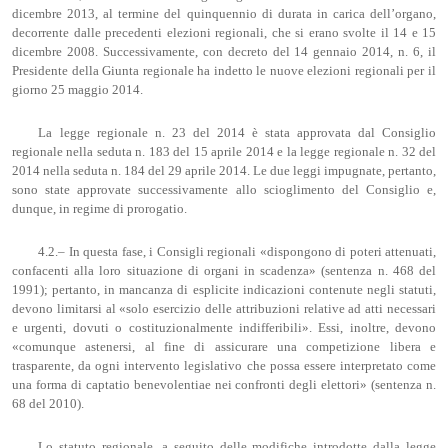
dicembre 2013, al termine del quinquennio di durata in carica dell’organo,
decorrente dalle precedenti elezioni regionali, che si erano svolte il 14 e 15
dicembre 2008. Successivamente, con decreto del 14 gennaio 2014, n. 6, il
Presidente della Giunta regionale ha indetto le nuove elezioni regionali per il
giorno 25 maggio 2014.
La legge regionale n. 23 del 2014 è stata approvata dal Consiglio
regionale nella seduta n. 183 del 15 aprile 2014 e la legge regionale n. 32 del
2014 nella seduta n. 184 del 29 aprile 2014. Le due leggi impugnate, pertanto,
sono state approvate successivamente allo scioglimento del Consiglio e,
dunque, in regime di prorogatio.
4.2.– In questa fase, i Consigli regionali «dispongono di poteri attenuati,
confacenti alla loro situazione di organi in scadenza» (sentenza n. 468 del
1991); pertanto, in mancanza di esplicite indicazioni contenute negli statuti,
devono limitarsi al «solo esercizio delle attribuzioni relative ad atti necessari
e urgenti, dovuti o costituzionalmente indifferibili». Essi, inoltre, devono
«comunque astenersi, al fine di assicurare una competizione libera e
trasparente, da ogni intervento legislativo che possa essere interpretato come
una forma di captatio benevolentiae nei confronti degli elettori» (sentenza n.
68 del 2010).
Lo statuto regionale, a seguito delle modifiche introdotte dalla legge