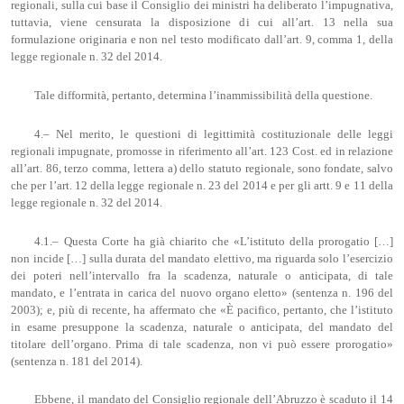
regionali, sulla cui base il Consiglio dei ministri ha deliberato l’impugnativa,
tuttavia, viene censurata la disposizione di cui all’art. 13 nella sua
formulazione originaria e non nel testo modificato dall’art. 9, comma 1, della
legge regionale n. 32 del 2014.
Tale difformità, pertanto, determina l’inammissibilità della questione.
4.– Nel merito, le questioni di legittimità costituzionale delle leggi
regionali impugnate, promosse in riferimento all’art. 123 Cost. ed in relazione
all’art. 86, terzo comma, lettera a) dello statuto regionale, sono fondate, salvo
che per l’art. 12 della legge regionale n. 23 del 2014 e per gli artt. 9 e 11 della
legge regionale n. 32 del 2014.
4.1.– Questa Corte ha già chiarito che «L’istituto della prorogatio […]
non incide […] sulla durata del mandato elettivo, ma riguarda solo l’esercizio
dei poteri nell’intervallo fra la scadenza, naturale o anticipata, di tale
mandato, e l’entrata in carica del nuovo organo eletto» (sentenza n. 196 del
2003); e, più di recente, ha affermato che «È pacifico, pertanto, che l’istituto
in esame presuppone la scadenza, naturale o anticipata, del mandato del
titolare dell’organo. Prima di tale scadenza, non vi può essere prorogatio»
(sentenza n. 181 del 2014).
Ebbene, il mandato del Consiglio regionale dell’Abruzzo è scaduto il 14