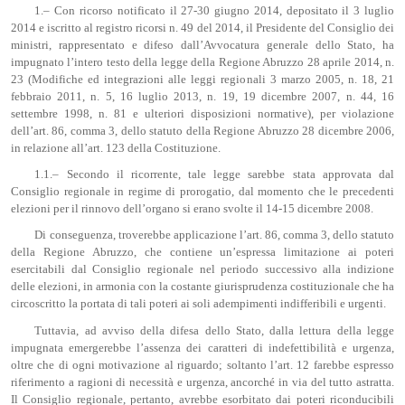
1.– Con ricorso notificato il 27-30 giugno 2014, depositato il 3 luglio
2014 e iscritto al registro ricorsi n. 49 del 2014, il Presidente del Consiglio dei
ministri, rappresentato e difeso dall’Avvocatura generale dello Stato, ha
impugnato l’intero testo della legge della Regione Abruzzo 28 aprile 2014, n.
23 (Modifiche ed integrazioni alle leggi regionali 3 marzo 2005, n. 18, 21
febbraio 2011, n. 5, 16 luglio 2013, n. 19, 19 dicembre 2007, n. 44, 16
settembre 1998, n. 81 e ulteriori disposizioni normative), per violazione
dell’art. 86, comma 3, dello statuto della Regione Abruzzo 28 dicembre 2006,
in relazione all’art. 123 della Costituzione.
1.1.– Secondo il ricorrente, tale legge sarebbe stata approvata dal
Consiglio regionale in regime di prorogatio, dal momento che le precedenti
elezioni per il rinnovo dell’organo si erano svolte il 14-15 dicembre 2008.
Di conseguenza, troverebbe applicazione l’art. 86, comma 3, dello statuto
della Regione Abruzzo, che contiene un’espressa limitazione ai poteri
esercitabili dal Consiglio regionale nel periodo successivo alla indizione
delle elezioni, in armonia con la costante giurisprudenza costituzionale che ha
circoscritto la portata di tali poteri ai soli adempimenti indifferibili e urgenti.
Tuttavia, ad avviso della difesa dello Stato, dalla lettura della legge
impugnata emergerebbe l’assenza dei caratteri di indefettibilità e urgenza,
oltre che di ogni motivazione al riguardo; soltanto l’art. 12 farebbe espresso
riferimento a ragioni di necessità e urgenza, ancorché in via del tutto astratta.
Il Consiglio regionale, pertanto, avrebbe esorbitato dai poteri riconducibili