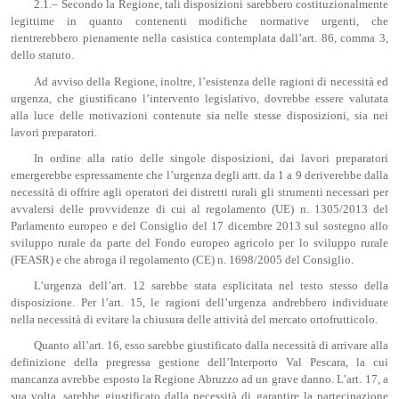
2.1.– Secondo la Regione, tali disposizioni sarebbero costituzionalmente
legittime in quanto contenenti modifiche normative urgenti, che
rientrerebbero pienamente nella casistica contemplata dall’art. 86, comma 3,
dello statuto.
Ad avviso della Regione, inoltre, l’esistenza delle ragioni di necessità ed
urgenza, che giustificano l’intervento legislativo, dovrebbe essere valutata
alla luce delle motivazioni contenute sia nelle stesse disposizioni, sia nei
lavori preparatori.
In ordine alla ratio delle singole disposizioni, dai lavori preparatori
emergerebbe espressamente che l’urgenza degli artt. da 1 a 9 deriverebbe dalla
necessità di offrire agli operatori dei distretti rurali gli strumenti necessari per
avvalersi delle provvidenze di cui al regolamento (UE) n. 1305/2013 del
Parlamento europeo e del Consiglio del 17 dicembre 2013 sul sostegno allo
sviluppo rurale da parte del Fondo europeo agricolo per lo sviluppo rurale
(FEASR) e che abroga il regolamento (CE) n. 1698/2005 del Consiglio.
L’urgenza dell’art. 12 sarebbe stata esplicitata nel testo stesso della
disposizione. Per l’art. 15, le ragioni dell’urgenza andrebbero individuate
nella necessità di evitare la chiusura delle attività del mercato ortofrutticolo.
Quanto all’art. 16, esso sarebbe giustificato dalla necessità di arrivare alla
definizione della pregressa gestione dell’Interporto Val Pescara, la cui
mancanza avrebbe esposto la Regione Abruzzo ad un grave danno. L’art. 17, a
sua volta, sarebbe giustificato dalla necessità di garantire la partecipazione