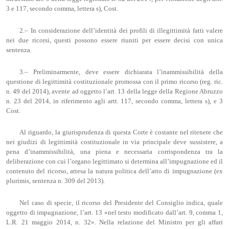
3 e 117, secondo comma, lettera s), Cost.
2.– In considerazione dell’identità dei profili di illegittimità fatti valere
nei due ricorsi, questi possono essere riuniti per essere decisi con unica
sentenza.
3.– Preliminarmente, deve essere dichiarata l’inammissibilità della
questione di legittimità costituzionale promossa con il primo ricorso (reg. ric.
n. 49 del 2014), avente ad oggetto l’art. 13 della legge della Regione Abruzzo
n. 23 del 2014, in riferimento agli artt. 117, secondo comma, lettera s), e 3
Cost.
Al riguardo, la giurisprudenza di questa Corte è costante nel ritenere che
nei giudizi di legittimità costituzionale in via principale deve sussistere, a
pena d’inammissibilità, una piena e necessaria corrispondenza tra la
deliberazione con cui l’organo legittimato si determina all’impugnazione ed il
contenuto del ricorso, attesa la natura politica dell’atto di impugnazione (ex
plurimis, sentenza n. 309 del 2013).
Nel caso di specie, il ricorso del Presidente del Consiglio indica, quale
oggetto di impugnazione, l’art. 13 «nel testo modificato dall’art. 9, comma 1,
L.R. 21 maggio 2014, n. 32». Nella relazione del Ministro per gli affari