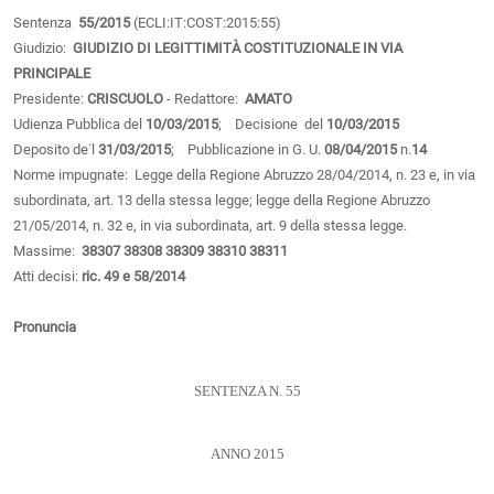
Sentenza
55/2015
(ECLI:IT:COST:2015:55)
Giudizio:
GIUDIZIO DI LEGITTIMITÀ COSTITUZIONALE IN VIA
PRINCIPALE
Presidente:
CRISCUOLO
- Redattore:
AMATO
Udienza Pubblica del
10/03/2015
; Decisione del
10/03/2015
Deposito de˙l
31/03/2015
; Pubblicazione in G. U.
08/04/2015
n.
14
Norme impugnate: Legge della Regione Abruzzo 28/04/2014, n. 23 e, in via
subordinata, art. 13 della stessa legge; legge della Regione Abruzzo
21/05/2014, n. 32 e, in via subordinata, art. 9 della stessa legge.
Massime:
38307
38308
38309
38310
38311
Atti decisi:
ric. 49 e 58/2014
Pronuncia
SENTENZA N. 55
ANNO 2015