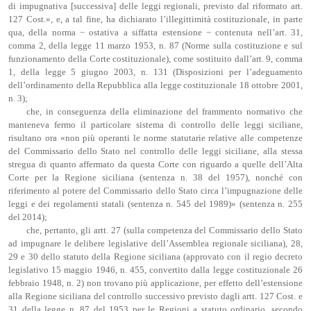
di impugnativa [successiva] delle leggi regionali, previsto dal riformato art.
127 Cost.», e, a tal fine, ha dichiarato l’illegittimità costituzionale, in parte
qua, della norma − ostativa a siffatta estensione − contenuta nell’art. 31,
comma 2, della legge 11 marzo 1953, n. 87 (Norme sulla costituzione e sul
funzionamento della Corte costituzionale), come sostituito dall’art. 9, comma
1, della legge 5 giugno 2003, n. 131 (Disposizioni per l’adeguamento
dell’ordinamento della Repubblica alla legge costituzionale 18 ottobre 2001,
n. 3);
che, in conseguenza della eliminazione del frammento normativo che
manteneva fermo il particolare sistema di controllo delle leggi siciliane,
risultano ora «non più operanti le norme statutarie relative alle competenze
del Commissario dello Stato nel controllo delle leggi siciliane, alla stessa
stregua di quanto affermato da questa Corte con riguardo a quelle dell’Alta
Corte per la Regione siciliana (sentenza n. 38 del 1957), nonché con
riferimento al potere del Commissario dello Stato circa l’impugnazione delle
leggi e dei regolamenti statali (sentenza n. 545 del 1989)» (sentenza n. 255
del 2014);
che, pertanto, gli artt. 27 (sulla competenza del Commissario dello Stato
ad impugnare le delibere legislative dell’Assemblea regionale siciliana), 28,
29 e 30 dello statuto della Regione siciliana (approvato con il regio decreto
legislativo 15 maggio 1946, n. 455, convertito dalla legge costituzionale 26
febbraio 1948, n. 2) non trovano più applicazione, per effetto dell’estensione
alla Regione siciliana del controllo successivo previsto dagli artt. 127 Cost. e
31 della legge n. 87 del 1953 per le Regioni a statuto ordinario, secondo