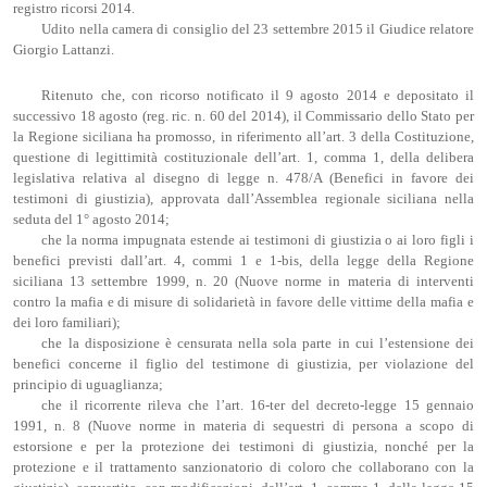
registro ricorsi 2014.
Udito nella camera di consiglio del 23 settembre 2015 il Giudice relatore
Giorgio Lattanzi.
Ritenuto che, con ricorso notificato il 9 agosto 2014 e depositato il
successivo 18 agosto (reg. ric. n. 60 del 2014), il Commissario dello Stato per
la Regione siciliana ha promosso, in riferimento all’art. 3 della Costituzione,
questione di legittimità costituzionale dell’art. 1, comma 1, della delibera
legislativa relativa al disegno di legge n. 478/A (Benefici in favore dei
testimoni di giustizia), approvata dall’Assemblea regionale siciliana nella
seduta del 1° agosto 2014;
che la norma impugnata estende ai testimoni di giustizia o ai loro figli i
benefici previsti dall’art. 4, commi 1 e 1-bis, della legge della Regione
siciliana 13 settembre 1999, n. 20 (Nuove norme in materia di interventi
contro la mafia e di misure di solidarietà in favore delle vittime della mafia e
dei loro familiari);
che la disposizione è censurata nella sola parte in cui l’estensione dei
benefici concerne il figlio del testimone di giustizia, per violazione del
principio di uguaglianza;
che il ricorrente rileva che l’art. 16-ter del decreto-legge 15 gennaio
1991, n. 8 (Nuove norme in materia di sequestri di persona a scopo di
estorsione e per la protezione dei testimoni di giustizia, nonché per la
protezione e il trattamento sanzionatorio di coloro che collaborano con la