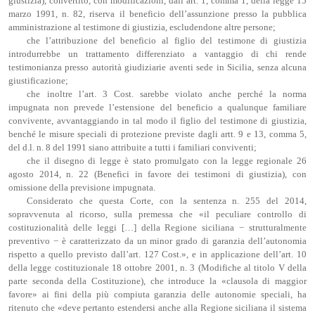
giustizia), convertito, con modificazioni, dall’art. 1, comma 1, della legge 15
marzo 1991, n. 82, riserva il beneficio dell’assunzione presso la pubblica
amministrazione al testimone di giustizia, escludendone altre persone;
che l’attribuzione del beneficio al figlio del testimone di giustizia
introdurrebbe un trattamento differenziato a vantaggio di chi rende
testimonianza presso autorità giudiziarie aventi sede in Sicilia, senza alcuna
giustificazione;
che inoltre l’art. 3 Cost. sarebbe violato anche perché la norma
impugnata non prevede l’estensione del beneficio a qualunque familiare
convivente, avvantaggiando in tal modo il figlio del testimone di giustizia,
benché le misure speciali di protezione previste dagli artt. 9 e 13, comma 5,
del d.l. n. 8 del 1991 siano attribuite a tutti i familiari conviventi;
che il disegno di legge è stato promulgato con la legge regionale 26
agosto 2014, n. 22 (Benefici in favore dei testimoni di giustizia), con
omissione della previsione impugnata.
Considerato che questa Corte, con la sentenza n. 255 del 2014,
sopravvenuta al ricorso, sulla premessa che «il peculiare controllo di
costituzionalità delle leggi […] della Regione siciliana − strutturalmente
preventivo − è caratterizzato da un minor grado di garanzia dell’autonomia
rispetto a quello previsto dall’art. 127 Cost.», e in applicazione dell’art. 10
della legge costituzionale 18 ottobre 2001, n. 3 (Modifiche al titolo V della
parte seconda della Costituzione), che introduce la «clausola di maggior
favore» ai fini della più compiuta garanzia delle autonomie speciali, ha
ritenuto che «deve pertanto estendersi anche alla Regione siciliana il sistema