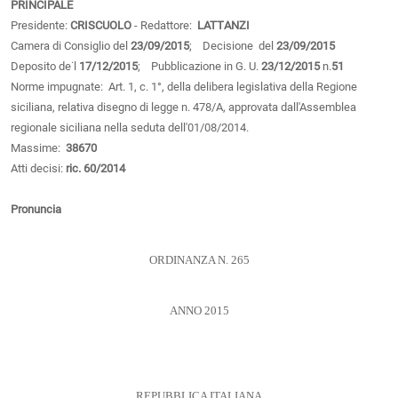
PRINCIPALE
Presidente:
CRISCUOLO
- Redattore:
LATTANZI
Camera di Consiglio del
23/09/2015
; Decisione del
23/09/2015
Deposito de˙l
17/12/2015
; Pubblicazione in G. U.
23/12/2015
n.
51
Norme impugnate: Art. 1, c. 1°, della delibera legislativa della Regione
siciliana, relativa disegno di legge n. 478/A, approvata dall'Assemblea
regionale siciliana nella seduta dell'01/08/2014.
Massime:
38670
Atti decisi:
ric. 60/2014
Pronuncia
ORDINANZA N. 265
ANNO 2015
REPUBBLICA ITALIANA