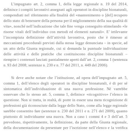
L’impugnato art. 2, comma 1, della legge regionale n. 19 del 2014,
definisce i compiti lavorativi assegnati agli operatori in discipline bionaturali,
compendiati nel riferimento alla finalità del «mantenimento o [del] recupero
dello stato di benessere della persona per il miglioramento della sua qualità di
vita», nonché nell’indicazione che tale fine venga conseguito stimolando «le
risorse vitali dell’individuo con metodi ed elementi naturali». E’ irrilevante
l’incompiuta definizione dell’attività lavorativa, posto che è rimesso ai
meccanismi procedurali previsti dalla stessa legge denunciata – in specie, ad
un atto della Giunta regionale, cui si demanda la puntuale individuazione
delle attività e delle pratiche che costituiscono discipline bionaturali –
riempire i contenuti lasciati parzialmente aperti dall’art. 2, comma 1 (sentenza
n. 93 del 2008; sentenze n. 230 e n. 77 del 2011, n. 449 del 2006).
Si deve anche notare che l’istituzione, ad opera dell’impugnato art. 5,
comma 1, dell’elenco degli operatori in discipline bionaturali, è di per sé
sintomatica dell’individuazione di una nuova professione. Né varrebbe
osservare che lo stesso art. 5, comma 1, definisce «ricognitivo» l’elenco in
questione. Non si tratta, in realtà, di porre in essere una mera ricognizione di
professioni già riconosciute dalla legge dello Stato, come alla legge regionale
sarebbe consentito fare (sentenze n. 230 del 2011 e n. 271 del 2009), quanto
piuttosto di individuarne una nuova. Non a caso i commi 4 e 3 dell’art. 5
prevedono, rispettivamente, la definizione, da parte della Giunta regionale,
della documentazione da presentare per l’iscrizione nell’elenco e la verifica