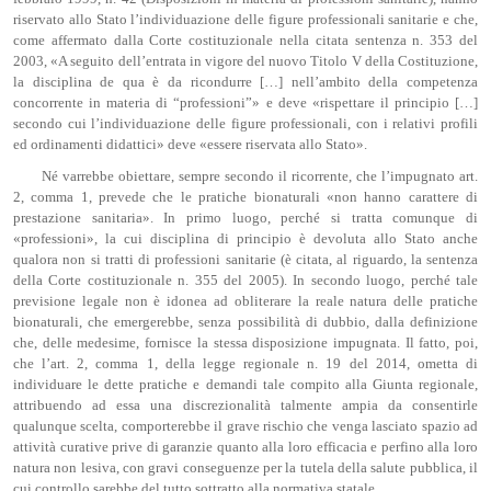
riservato allo Stato l’individuazione delle figure professionali sanitarie e che,
come affermato dalla Corte costituzionale nella citata sentenza n. 353 del
2003, «A seguito dell’entrata in vigore del nuovo Titolo V della Costituzione,
la disciplina de qua è da ricondurre […] nell’ambito della competenza
concorrente in materia di “professioni”» e deve «rispettare il principio […]
secondo cui l’individuazione delle figure professionali, con i relativi profili
ed ordinamenti didattici» deve «essere riservata allo Stato».
Né varrebbe obiettare, sempre secondo il ricorrente, che l’impugnato art.
2, comma 1, prevede che le pratiche bionaturali «non hanno carattere di
prestazione sanitaria». In primo luogo, perché si tratta comunque di
«professioni», la cui disciplina di principio è devoluta allo Stato anche
qualora non si tratti di professioni sanitarie (è citata, al riguardo, la sentenza
della Corte costituzionale n. 355 del 2005). In secondo luogo, perché tale
previsione legale non è idonea ad obliterare la reale natura delle pratiche
bionaturali, che emergerebbe, senza possibilità di dubbio, dalla definizione
che, delle medesime, fornisce la stessa disposizione impugnata. Il fatto, poi,
che l’art. 2, comma 1, della legge regionale n. 19 del 2014, ometta di
individuare le dette pratiche e demandi tale compito alla Giunta regionale,
attribuendo ad essa una discrezionalità talmente ampia da consentirle
qualunque scelta, comporterebbe il grave rischio che venga lasciato spazio ad
attività curative prive di garanzie quanto alla loro efficacia e perfino alla loro
natura non lesiva, con gravi conseguenze per la tutela della salute pubblica, il
cui controllo sarebbe del tutto sottratto alla normativa statale.