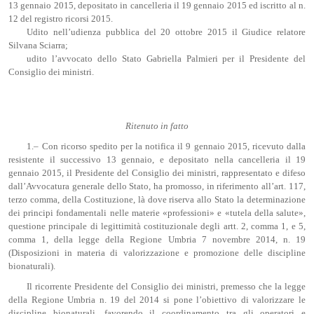
13 gennaio 2015, depositato in cancelleria il 19 gennaio 2015 ed iscritto al n.
12 del registro ricorsi 2015.
Udito nell’udienza pubblica del 20 ottobre 2015 il Giudice relatore
Silvana Sciarra;
udito l’avvocato dello Stato Gabriella Palmieri per il Presidente del
Consiglio dei ministri.
Ritenuto in fatto
1.– Con ricorso spedito per la notifica il 9 gennaio 2015, ricevuto dalla
resistente il successivo 13 gennaio, e depositato nella cancelleria il 19
gennaio 2015, il Presidente del Consiglio dei ministri, rappresentato e difeso
dall’Avvocatura generale dello Stato, ha promosso, in riferimento all’art. 117,
terzo comma, della Costituzione, là dove riserva allo Stato la determinazione
dei principi fondamentali nelle materie «professioni» e «tutela della salute»,
questione principale di legittimità costituzionale degli artt. 2, comma 1, e 5,
comma 1, della legge della Regione Umbria 7 novembre 2014, n. 19
(Disposizioni in materia di valorizzazione e promozione delle discipline
bionaturali).
Il ricorrente Presidente del Consiglio dei ministri, premesso che la legge
della Regione Umbria n. 19 del 2014 si pone l’obiettivo di valorizzare le
discipline bionaturali, favorendo il coordinamento tra gli operatori e