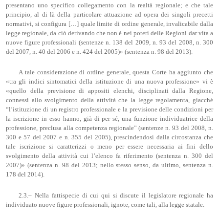
presentano uno specifico collegamento con la realtà regionale; e che tale
principio, al di là della particolare attuazione ad opera dei singoli precetti
normativi, si configura […] quale limite di ordine generale, invalicabile dalla
legge regionale, da ciò derivando che non è nei poteri delle Regioni dar vita a
nuove figure professionali (sentenze n. 138 del 2009, n. 93 del 2008, n. 300
del 2007, n. 40 del 2006 e n. 424 del 2005)» (sentenza n. 98 del 2013).
A tale considerazione di ordine generale, questa Corte ha aggiunto che
«tra gli indici sintomatici della istituzione di una nuova professione» vi è
«quello della previsione di appositi elenchi, disciplinati dalla Regione,
connessi allo svolgimento della attività che la legge regolamenta, giacché
“l’istituzione di un registro professionale e la previsione delle condizioni per
la iscrizione in esso hanno, già di per sé, una funzione individuatrice della
professione, preclusa alla competenza regionale” (sentenze n. 93 del 2008, n.
300 e 57 del 2007 e n. 355 del 2005), prescindendosi dalla circostanza che
tale iscrizione si caratterizzi o meno per essere necessaria ai fini dello
svolgimento della attività cui l’elenco fa riferimento (sentenza n. 300 del
2007)» (sentenza n. 98 del 2013; nello stesso senso, da ultimo, sentenza n.
178 del 2014).
2.3.– Nella fattispecie di cui qui si discute il legislatore regionale ha
individuato nuove figure professionali, ignote, come tali, alla legge statale.