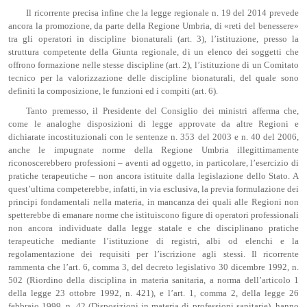
Il ricorrente precisa infine che la legge regionale n. 19 del 2014 prevede
ancora la promozione, da parte della Regione Umbria, di «reti del benessere»
tra gli operatori in discipline bionaturali (art. 3), l’istituzione, presso la
struttura competente della Giunta regionale, di un elenco dei soggetti che
offrono formazione nelle stesse discipline (art. 2), l’istituzione di un Comitato
tecnico per la valorizzazione delle discipline bionaturali, del quale sono
definiti la composizione, le funzioni ed i compiti (art. 6).
Tanto premesso, il Presidente del Consiglio dei ministri afferma che,
come le analoghe disposizioni di legge approvate da altre Regioni e
dichiarate incostituzionali con le sentenze n. 353 del 2003 e n. 40 del 2006,
anche le impugnate norme della Regione Umbria illegittimamente
riconoscerebbero professioni – aventi ad oggetto, in particolare, l’esercizio di
pratiche terapeutiche – non ancora istituite dalla legislazione dello Stato. A
quest’ultima competerebbe, infatti, in via esclusiva, la previa formulazione dei
principi fondamentali nella materia, in mancanza dei quali alle Regioni non
spetterebbe di emanare norme che istituiscono figure di operatori professionali
non ancora individuate dalla legge statale e che disciplinano pratiche
terapeutiche mediante l’istituzione di registri, albi od elenchi e la
regolamentazione dei requisiti per l’iscrizione agli stessi. Il ricorrente
rammenta che l’art. 6, comma 3, del decreto legislativo 30 dicembre 1992, n.
502 (Riordino della disciplina in materia sanitaria, a norma dell’articolo 1
della legge 23 ottobre 1992, n. 421), e l’art. 1, comma 2, della legge 26
febbraio 1999, n. 42 (Disposizioni in materia di professioni sanitarie), hanno