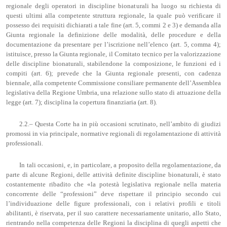
regionale degli operatori in discipline bionaturali ha luogo su richiesta di
questi ultimi alla competente struttura regionale, la quale può verificare il
possesso dei requisiti dichiarati a tale fine (art. 5, commi 2 e 3) e demanda alla
Giunta regionale la definizione delle modalità, delle procedure e della
documentazione da presentare per l’iscrizione nell’elenco (art. 5, comma 4);
istituisce, presso la Giunta regionale, il Comitato tecnico per la valorizzazione
delle discipline bionaturali, stabilendone la composizione, le funzioni ed i
compiti (art. 6); prevede che la Giunta regionale presenti, con cadenza
biennale, alla competente Commissione consiliare permanente dell’Assemblea
legislativa della Regione Umbria, una relazione sullo stato di attuazione della
legge (art. 7); disciplina la copertura finanziaria (art. 8).
2.2.– Questa Corte ha in più occasioni scrutinato, nell’ambito di giudizi
promossi in via principale, normative regionali di regolamentazione di attività
professionali.
In tali occasioni, e, in particolare, a proposito della regolamentazione, da
parte di alcune Regioni, delle attività definite discipline bionaturali, è stato
costantemente ribadito che «la potestà legislativa regionale nella materia
concorrente delle “professioni” deve rispettare il principio secondo cui
l’individuazione delle figure professionali, con i relativi profili e titoli
abilitanti, è riservata, per il suo carattere necessariamente unitario, allo Stato,
rientrando nella competenza delle Regioni la disciplina di quegli aspetti che