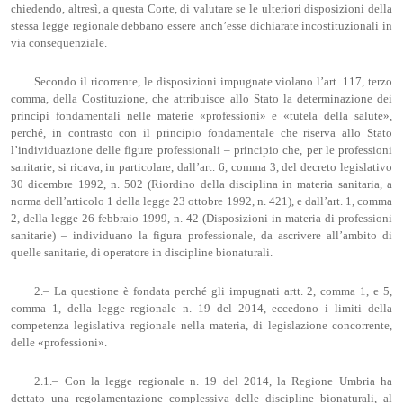
chiedendo, altresì, a questa Corte, di valutare se le ulteriori disposizioni della
stessa legge regionale debbano essere anch’esse dichiarate incostituzionali in
via consequenziale.
Secondo il ricorrente, le disposizioni impugnate violano l’art. 117, terzo
comma, della Costituzione, che attribuisce allo Stato la determinazione dei
principi fondamentali nelle materie «professioni» e «tutela della salute»,
perché, in contrasto con il principio fondamentale che riserva allo Stato
l’individuazione delle figure professionali – principio che, per le professioni
sanitarie, si ricava, in particolare, dall’art. 6, comma 3, del decreto legislativo
30 dicembre 1992, n. 502 (Riordino della disciplina in materia sanitaria, a
norma dell’articolo 1 della legge 23 ottobre 1992, n. 421), e dall’art. 1, comma
2, della legge 26 febbraio 1999, n. 42 (Disposizioni in materia di professioni
sanitarie) – individuano la figura professionale, da ascrivere all’ambito di
quelle sanitarie, di operatore in discipline bionaturali.
2.– La questione è fondata perché gli impugnati artt. 2, comma 1, e 5,
comma 1, della legge regionale n. 19 del 2014, eccedono i limiti della
competenza legislativa regionale nella materia, di legislazione concorrente,
delle «professioni».
2.1.– Con la legge regionale n. 19 del 2014, la Regione Umbria ha
dettato una regolamentazione complessiva delle discipline bionaturali, al