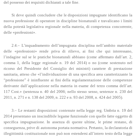
del possesso dei requisiti dichiarati a tale fine.
Si deve quindi concludere che le disposizioni impugnate identificano la
nuova professione di operatore in discipline bionaturali e travalicano i limiti
della potestà legislativa regionale nella materia, di competenza concorrente,
delle «professioni».
2.4.– L’inquadramento dell’impugnata disciplina nell’ambito materiale
delle «professioni» rende priva di rilievo, ai fini che qui interessano,
l’indagine sul se le pratiche bionaturali abbiano (come affermato dall’art. 2,
comma 1, della legge regionale n. 19 del 2014) o no (come sostenuto nel
ricorso del Presidente del Consiglio dei ministri) carattere di prestazione
sanitaria, atteso che «l’individuazione di una specifica area caratterizzante la
“professione” è ininfluente ai fini della regolamentazione delle competenze
derivante dall’applicazione nella materia in esame del terzo comma dell’art.
117 Cost.» (sentenza n. 40 del 2006; nello stesso senso, sentenze n. 230 del
2011, n. 271 e n. 138 del 2009, n. 222 e n. 93 del 2008, n. 424 del 2005).
3.– Le restanti disposizioni contenute nella legge reg. Umbria n. 19 del
2014 presentano un inscindibile legame funzionale con quelle fatte oggetto di
specifica impugnazione. In assenza di queste ultime, le prime restano, di
conseguenza, prive di autonoma portata normativa. Pertanto, la declaratoria di
illegittimità costituzionale non può non estendersi all’intero testo della legge