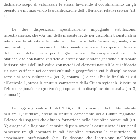
dichiarato scopo di valorizzare le stesse, favorendo il coordinamento tra gli
operatori e promuovendo la qualificazione dell’offerta dei relativi servizi (art.
1).
Le due disposizioni specificamente impugnate stabiliscono,
rispettivamente, che «Ai fini della presente legge per discipline bionaturali si
intendono le attività e le pratiche individuate dalla Giunta regionale, con
proprio atto, che hanno come finalità il mantenimento o il recupero dello stato
di benessere della persona per il miglioramento della sua qualità di vita. Tali
pratiche, che non hanno carattere di prestazione sanitaria, tendono a stimolare
le risorse vitali dell’individuo con metodi ed elementi naturali la cui efficacia
sia stata verificata nei contesti culturali e geografici in cui le discipline sono
sorte e si sono sviluppate» (art. 2, comma 1) e che «Per le finalità di cui
all’articolo 1, presso la struttura competente della Giunta regionale, è istituito
l’elenco regionale ricognitivo degli operatori in discipline bionaturali» (art. 5,
comma 1).
La legge regionale n. 19 del 2014, inoltre, sempre per la finalità indicata
nell’art. 1, istituisce, presso la struttura competente della Giunta regionale,
l’elenco dei soggetti che offrono formazione nelle discipline bionaturali (art.
3); assegna alla Regione il compito di promuovere la costituzione di reti per il
benessere tra gli operatori in tali discipline attraverso la costituzione di
associazioni professionali (art. 4); dispone che l’iscrizione nell’elenco