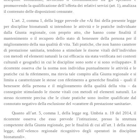
promuovendo la qualificazione dell’offerta dei relativi servizi (art. 1), analizza
il contenuto delle disposizioni censurate.
L’art. 2, comma 1, della legge prevede che «Ai fini della presente legge
per discipline bionaturali si intendono le attività e le pratiche individuate
dalla Giunta regionale, con proprio atto, che hanno come finalità il
mantenimento o il recupero dello stato di benessere della persona per il
miglioramento della sua qualità di vita. Tali pratiche, che non hanno carattere
di prestazione sanitaria, tendono a stimolare le risorse vitali dell’individuo
con metodi ed elementi naturali la cui efficacia sia stata verificata nei contesti
culturali e geografici in cui le discipline sono sorte e si sono sviluppate». Il
ricorrente osserva che la norma non individua puntualmente le attività e le
pratiche cui fa riferimento, ma rinvia tale compito alla Giunta regionale e si
limita a caratterizzare le stesse con riferimento a generiche finalità – quali il
benessere della persona e il miglioramento della qualità della vita – da
conseguire stimolando le risorse vitali con metodi ed elementi naturali. Lo
stesso ricorrente precisa che le citate pratiche sono inoltre qualificate dal
connotato negativo della esclusione del «carattere di prestazione sanitaria».
Quanto all’art. 5, comma 1, della legge reg. Umbria n. 19 del 2014, il
ricorrente osserva che esso prevede l’istituzione, presso la struttura
competente della Giunta regionale, per le finalità di cui all’art. 1 della stessa
legge, dell’«elenco regionale ricognitivo degli operatori in discipline
bionaturali».