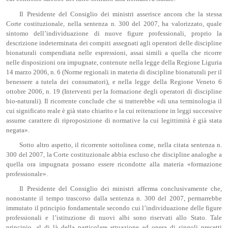
Il Presidente del Consiglio dei ministri asserisce ancora che la stessa
Corte costituzionale, nella sentenza n. 300 del 2007, ha valorizzato, quale
sintomo dell’individuazione di nuove figure professionali, proprio la
descrizione indeterminata dei compiti assegnati agli operatori delle discipline
bionaturali compendiata nelle espressioni, assai simili a quella che ricorre
nelle disposizioni ora impugnate, contenute nella legge della Regione Liguria
14 marzo 2006, n. 6 (Norme regionali in materia di discipline bionaturali per il
benessere a tutela dei consumatori), e nella legge della Regione Veneto 6
ottobre 2006, n. 19 (Interventi per la formazione degli operatori di discipline
bio-naturali). Il ricorrente conclude che si tratterebbe «di una terminologia il
cui significato reale è già stato chiarito e la cui reiterazione in leggi successive
assume carattere di riproposizione di normative la cui legittimità è già stata
negata».
Sotto altro aspetto, il ricorrente sottolinea come, nella citata sentenza n.
300 del 2007, la Corte costituzionale abbia escluso che discipline analoghe a
quella ora impugnata possano essere ricondotte alla materia «formazione
professionale».
Il Presidente del Consiglio dei ministri afferma conclusivamente che,
nonostante il tempo trascorso dalla sentenza n. 300 del 2007, permarrebbe
immutato il principio fondamentale secondo cui l’individuazione delle figure
professionali e l’istituzione di nuovi albi sono riservati allo Stato. Tale
principio, al di là della particolare attuazione ad opera di singoli precetti