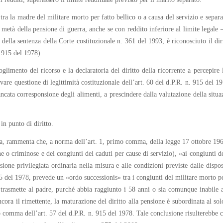
ra la madre del militare morto per fatto bellico o a causa del servizio e separat
metà della pensione di guerra, anche se con reddito inferiore al limite legale –
della sentenza della Corte costituzionale n. 361 del 1993, è riconosciuto il dirit
. 915 del 1978).
glimento del ricorso e la declaratoria del diritto della ricorrente a percepire 
are questione di legittimità costituzionale dell’art. 60 del d.P.R. n. 915 del 19
ancata corresponsione degli alimenti, a prescindere dalla valutazione della situaz
in punto di diritto.
a, rammenta che, a norma dell’art. 1, primo comma, della legge 17 ottobre 1967
che o criminose e dei congiunti dei caduti per cause di servizio), «ai congiunti d
nsione privilegiata ordinaria nella misura e alle condizioni previste dalle dispo
5 del 1978, prevede un «ordo successionis» tra i congiunti del militare morto pe
 si trasmette al padre, purché abbia raggiunto i 58 anni o sia comunque inabil
ra il rimettente, la maturazione del diritto alla pensione è subordinata al solo
imo comma dell’art. 57 del d.P.R. n. 915 del 1978. Tale conclusione risulterebbe