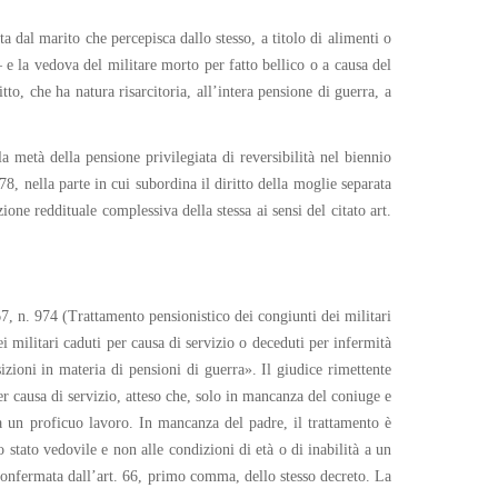
a dal marito che percepisca dallo stesso, a titolo di alimenti o
 e la vedova del militare morto per fatto bellico o a causa del
to, che ha natura risarcitoria, all’intera pensione di guerra, a
la metà della pensione privilegiata di reversibilità nel biennio
78, nella parte in cui subordina il diritto della moglie separata
ione reddituale complessiva della stessa ai sensi del citato art.
, n. 974 (Trattamento pensionistico dei congiunti dei militari
ei militari caduti per causa di servizio o deceduti per infermità
sizioni in materia di pensioni di guerra». Il giudice rimettente
r causa di servizio, atteso che, solo in mancanza del coniuge e
e a un proficuo lavoro. In mancanza del padre, il trattamento è
 stato vedovile e non alle condizioni di età o di inabilità a un
 confermata dall’art. 66, primo comma, dello stesso decreto. La