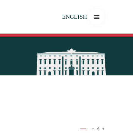
ENGLISH
−
A
+