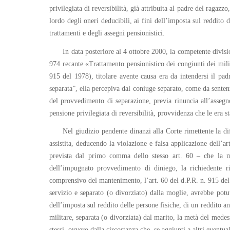
privilegiata di reversibilità, già attribuita al padre del raga
lordo degli oneri deducibili, ai fini dell’imposta sul reddito d
trattamenti e degli assegni pensionistici.
In data posteriore al 4 ottobre 2000, la competente divisi
974 recante «Trattamento pensionistico dei congiunti dei milita
915 del 1978), titolare avente causa era da intendersi il pa
separata”, ella percepiva dal coniuge separato, come da senten
del provvedimento di separazione, previa rinuncia all’assegn
pensione privilegiata di reversibilità, provvidenza che le era
Nel giudizio pendente dinanzi alla Corte rimettente la di
assistita, deducendo la violazione e falsa applicazione dell’a
prevista dal primo comma dello stesso art. 60 – che la ma
dell’impugnato provvedimento di diniego, la richiedente 
comprensivo del mantenimento, l’art. 60 del d.P.R. n. 915 del 
servizio e separato (o divorziato) dalla moglie, avrebbe potuto 
dell’imposta sul reddito delle persone fisiche, di un reddito 
militare, separata (o divorziata) dal marito, la metà del medes
stessi, ovvero dalla circostanza che, se aggiunti a altri eventual