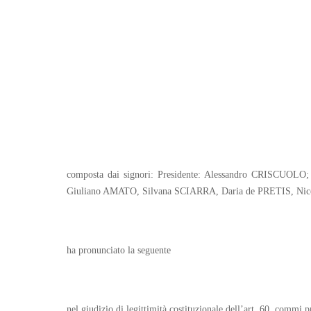
composta dai signori: Presidente: Alessandro CRISCU
Giuliano AMATO, Silvana SCIARRA, Daria de PRETIS, Ni
ha pronunciato la seguente
nel giudizio di legittimità costituzionale dell’art. 60, commi