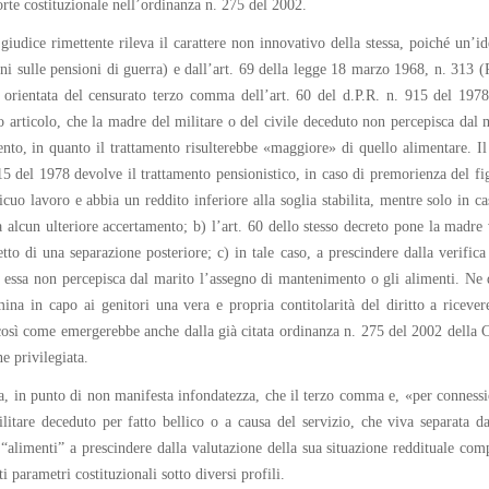
Corte costituzionale nell’ordinanza n. 275 del 2002.
giudice rimettente rileva il carattere non innovativo della stessa, poiché un’id
i sulle pensioni di guerra) e dall’art. 69 della legge 18 marzo 1968, n. 313 (R
orientata del censurato terzo comma dell’art. 60 del d.P.R. n. 915 del 1978, 
articolo, che la madre del militare o del civile deceduto non percepisca dal 
nto, in quanto il trattamento risulterebbe «maggiore» di quello alimentare. I
915 del 1978 devolve il trattamento pensionistico, in caso di premorienza del fi
ficuo lavoro e abbia un reddito inferiore alla soglia stabilita, mentre solo in c
a alcun ulteriore accertamento; b) l’art. 60 dello stesso decreto pone la madre 
to di una separazione posteriore; c) in tale caso, a prescindere dalla verifica d
 essa non percepisca dal marito l’assegno di mantenimento o gli alimenti. Ne 
ina in capo ai genitori una vera e propria contitolarità del diritto a ricever
, così come emergerebbe anche dalla già citata ordinanza n. 275 del 2002 della 
e privilegiata.
rma, in punto di non manifesta infondatezza, che il terzo comma e, «per conness
litare deceduto per fatto bellico o a causa del servizio, che viva separata da
 “alimenti” a prescindere dalla valutazione della sua situazione reddituale com
parametri costituzionali sotto diversi profili.