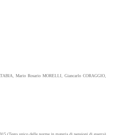
CARTABIA, Mario Rosario MORELLI, Giancarlo CORAGGIO,
 915 (Testo unico delle norme in materia di pensioni di guerra)