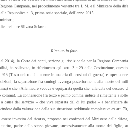
 Regione Campania, nel procedimento vertente tra L.M. e il Ministero della dif
della Repubblica n. 3, prima serie speciale, dell’anno 2015.
ministri;
dice relatore Silvana Sciarra.
Ritenuto in fatto
 2014), la Corte dei conti, sezione giurisdizionale per la Regione Campania, 
bilità, ha sollevato, in riferimento agli artt. 3 e 29 della Costituzione, questi
 915 (Testo unico delle norme in materia di pensioni di guerra) e, «per connes
zioni, la separazione fra coniugi avvenga posteriormente alla morte del milit
omma) e che «Alla madre vedova è equiparata quella che, alla data del decesso de
omma). La connessione fra terzo e primo comma induce il rimettente a sollevare
 a causa del servizio – che viva separata dal di lui padre – a beneficiare del
cindere dalla valutazione della sua situazione reddituale complessiva ex art. 7
di essere investito del ricorso, proposto nei confronti del Ministero della dife
 marito, padre dello stesso giovane, successivamente alla morte del figlio, a