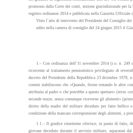
promosso dalla Corte dei conti, sezione giurisdizionale per la
registro ordinanze 2014 e pubblicata nella Gazzetta Ufficiale 
Visto l’atto di intervento del Presidente del Consiglio dei 
udito nella camera di consiglio del 24 giugno 2015 il Giu
1.– Con ordinanza dell’11 novembre 2014 (r.o. n. 249 del
ricorrente al trattamento pensionistico privilegiato di reversi
decreto del Presidente della Repubblica 23 dicembre 1978, n.
commi stabiliscono che «Quando, ferme restando le altre condi
attribuita al padre o che potrebbe a questo spettare» (terzo c
seconde nozze, senza comunque riceverne gli alimenti» (primo c
diritto della madre del militare deceduto per fatto bellico o
condizione della mancata corresponsione degli alimenti, a pres
1.1.– Il giudice rimettente riferisce, in punto di fatto, 
giovane deceduto durante il servizio militare, separatasi dal