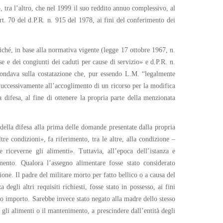
, tra l’altro, che nel 1999 il suo reddito annuo complessivo, al
’art. 70 del d.P.R. n. 915 del 1978, ai fini del conferimento dei
iché, in base alla normativa vigente (legge 17 ottobre 1967, n.
se e dei congiunti dei caduti per cause di servizio» e d.P.R. n.
 fondava sulla costatazione che, pur essendo L.M. “legalmente
 Successivamente all’accoglimento di un ricorso per la modifica
difesa, al fine di ottenere la propria parte della menzionata
della difesa alla prima delle domande presentate dalla propria
re condizioni», fa riferimento, tra le altre, alla condizione –
iceverne gli alimenti». Tuttavia, all’epoca dell’istanza e
nto. Qualora l’assegno alimentare fosse stato considerato
ne. Il padre del militare morto per fatto bellico o a causa del
degli altri requisiti richiesti, fosse stato in possesso, ai fini
to importo. Sarebbe invece stato negato alla madre dello stesso
 gli alimenti o il mantenimento, a prescindere dall’entità degli