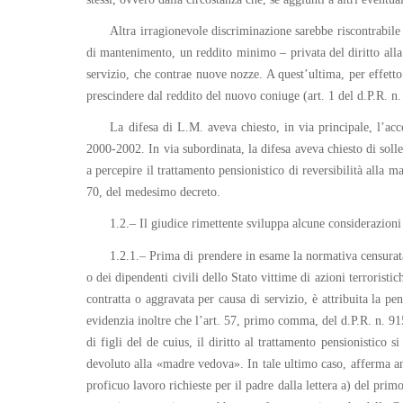
Altra irragionevole discriminazione sarebbe riscontrabile t
di mantenimento, un reddito minimo – privata del diritto alla 
servizio, che contrae nuove nozze. A quest’ultima, per effetto 
prescindere dal reddito del nuovo coniuge (art. 1 del d.P.R. n
La difesa di L.M. aveva chiesto, in via principale, l’acco
2000-2002. In via subordinata, la difesa aveva chiesto di sollev
a percepire il trattamento pensionistico di reversibilità alla m
70, del medesimo decreto.
1.2.– Il giudice rimettente sviluppa alcune considerazioni 
1.2.1.– Prima di prendere in esame la normativa censurat
o dei dipendenti civili dello Stato vittime di azioni terroristi
contratta o aggravata per causa di servizio, è attribuita la pe
evidenzia inoltre che l’art. 57, primo comma, del d.P.R. n. 91
di figli del de cuius, il diritto al trattamento pensionistico
devoluto alla «madre vedova». In tale ultimo caso, afferma anco
proficuo lavoro richieste per il padre dalla lettera a) del pr