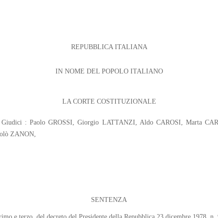
REPUBBLICA ITALIANA
IN NOME DEL POPOLO ITALIANO
LA CORTE COSTITUZIONALE
OLO; Giudici : Paolo GROSSI, Giorgio LATTANZI, Aldo CAROSI, Marta 
colò ZANON,
SENTENZA
 primo e terzo, del decreto del Presidente della Repubblica 23 dicembre 1978, n.