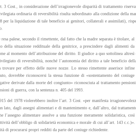
. 3 Cost., in considerazione dell’irragionevole disparità di trattamento riserva
rivilegiata ordinaria di reversibilità risulta subordinato alla condizione della m
78 per la liquidazione di tale beneficio ai genitori, collaterali e assimilati), ri
o.
 resa palese, secondo il rimettente, dal fatto che la madre separata è titolare, 
o della situazione reddituale della genitrice, a prescindere dagli alimenti d
 al momento dell’attribuzione del diritto. Il giudice a quo sottolinea altresì 
rivilegiato di reversibilità, nonché l’autonomia del diritto a tale beneficio de
 a trovare per effetto delle nuove nozze. Lo stesso rimettente asserisce infine 
uto, dovrebbe riconoscersi la stessa funzione di «sostentamento del coniuge 
ative derivate dalla morte del congiunto» riconosciuta al trattamento pensionist
nsioni di guerra, con la sentenza n. 405 del 1993.
915 del 1978 violerebbero inoltre l’art. 3 Cost. «per manifesta irragionevolezza
lato, dagli assegni alimentari e di mantenimento e, dall’altro, dal trattamento 
che l’assegno alimentare assolve a una funzione meramente solidaristica, cos
attività dell’obbligo di solidarietà economica e morale di cui all’art. 143 c.c.)
tà di procurarsi propri redditi da parte del coniuge richiedente.