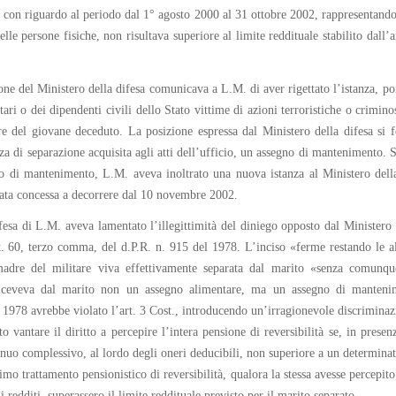
zzo, con riguardo al periodo dal 1° agosto 2000 al 31 ottobre 2002, rappresentando
elle persone fisiche, non risultava superiore al limite reddituale stabilito dall
one del Ministero della difesa comunicava a L.M. di aver rigettato l’istanza, po
ri o dei dipendenti civili dello Stato vittime di azioni terroristiche o crimino
dre del giovane deceduto. La posizione espressa dal Ministero della difesa si
za di separazione acquisita agli atti dell’ufficio, un assegno di mantenimento.
o di mantenimento, L.M. aveva inoltrato una nuova istanza al Ministero della 
 stata concessa a decorrere dal 10 novembre 2002.
fesa di L.M. aveva lamentato l’illegittimità del diniego opposto dal Ministero 
rt. 60, terzo comma, del d.P.R. n. 915 del 1978. L’inciso «ferme restando le alt
dre del militare viva effettivamente separata dal marito «senza comunque r
riceveva dal marito non un assegno alimentare, ma un assegno di mantenime
1978 avrebbe violato l’art. 3 Cost., introducendo un’irragionevole discriminazio
vantare il diritto a percepire l’intera pensione di reversibilità se, in presenza 
annuo complessivo, al lordo degli oneri deducibili, non superiore a un determina
imo trattamento pensionistico di reversibilità, qualora la stessa avesse percepito
i redditi, superassero il limite reddituale previsto per il marito separato.