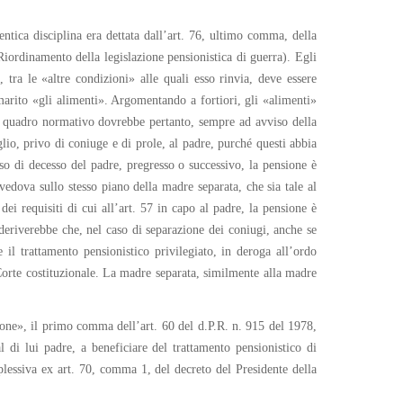
entica disciplina era dettata dall’art. 76, ultimo comma, della
iordinamento della legislazione pensionistica di guerra). Egli
tra le «altre condizioni» alle quali esso rinvia, deve essere
marito «gli alimenti». Argomentando a fortiori, gli «alimenti»
l quadro normativo dovrebbe pertanto, sempre ad avviso della
glio, privo di coniuge e di prole, al padre, purché questi abbia
aso di decesso del padre, pregresso o successivo, la pensione è
vedova sullo stesso piano della madre separata, che sia tale al
ei requisiti di cui all’art. 57 in capo al padre, la pensione è
deriverebbe che, nel caso di separazione dei coniugi, anche se
e il trattamento pensionistico privilegiato, in deroga all’ordo
Corte costituzionale. La madre separata, similmente alla madre
ione», il primo comma dell’art. 60 del d.P.R. n. 915 del 1978,
l di lui padre, a beneficiare del trattamento pensionistico di
plessiva ex art. 70, comma 1, del decreto del Presidente della