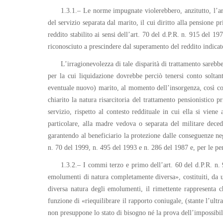
1.3.1.– Le norme impugnate violerebbero, anzitutto, l’art
del servizio separata dal marito, il cui diritto alla pensione p
reddito stabilito ai sensi dell’art. 70 del d.P.R. n. 915 del 19
riconosciuto a prescindere dal superamento del reddito indicat
L’irragionevolezza di tale disparità di trattamento sarebbe
per la cui liquidazione dovrebbe perciò tenersi conto soltant
eventuale nuovo) marito, al momento dell’insorgenza, così come
chiarito la natura risarcitoria del trattamento pensionistico p
servizio, rispetto al contesto reddituale in cui ella si viene
particolare, alla madre vedova o separata del militare deced
garantendo al beneficiario la protezione dalle conseguenze neg
n. 70 del 1999, n. 495 del 1993 e n. 286 del 1987 e, per le pe
1.3.2.– I commi terzo e primo dell’art. 60 del d.P.R. n. 
emolumenti di natura completamente diversa», costituiti, da un 
diversa natura degli emolumenti, il rimettente rappresenta 
funzione di «riequilibrare il rapporto coniugale, (stante l’ultr
non presuppone lo stato di bisogno né la prova dell’impossibili