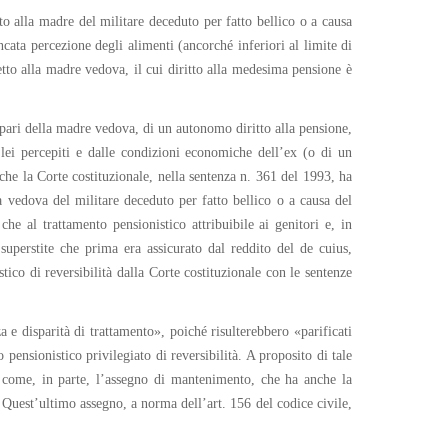
to alla madre del militare deceduto per fatto bellico o a causa
ancata percezione degli alimenti (ancorché inferiori al limite di
spetto alla madre vedova, il cui diritto alla medesima pensione è
al pari della madre vedova, di un autonomo diritto alla pensione,
a lei percepiti e dalle condizioni economiche dell’ex (o di un
che la Corte costituzionale, nella sentenza n. 361 del 1993, ha
lla vedova del militare deceduto per fatto bellico o a causa del
che al trattamento pensionistico attribuibile ai genitori e, in
superstite che prima era assicurato dal reddito del de cuius,
ico di reversibilità dalla Corte costituzionale con le sentenze
 e disparità di trattamento», poiché risulterebbero «parificati
pensionistico privilegiato di reversibilità. A proposito di tale
ì come, in parte, l’assegno di mantenimento, che ha anche la
». Quest’ultimo assegno, a norma dell’art. 156 del codice civile,