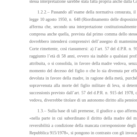
stessa interpretazione sarebbe stata fatta propria anche dalla 
1.2.2.– Passando all’esame della normativa censurata, il 
legge 10 agosto 1950, n. 648 (Riordinamento delle disposizion
afferma che, secondo una interpretazione costituzionalmente 
compresa anche quella, prevista dal primo comma dello stesso 
dovrebbero intendersi comprensivi dell’assegno di mantenime
Corte rimettente, così riassumersi: a) l’art. 57 del d.P.R. n. 
raggiunto l’età di 58 anni, ovvero sia inabile a qualsiasi pro
attribuita, o si consolida, in favore della madre vedova, senz
momento del decesso del figlio o che lo sia divenuta per effet
devoluta in favore della madre, in ragione della metà, purché
sopravvenuta alla morte del figlio militare di leva, si determ
successionis previsto dall’art. 57 del d.P.R. n. 915 del 1978
vedova, diverrebbe titolare di un autonomo diritto alla pension
1.3.– Sulla base di tali premesse, il giudice a quo affe
«nella parte in cui subordinano il diritto della madre del mi
reversibilità a condizione della mancata corresponsione degli
Repubblica 915/1978», si pongono in contrasto con gli invocati 