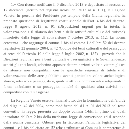
1.− Con ricorso notificato il 9 dicembre 2013 e depositato il successivo
17 dicembre (iscritto nel registro ricorsi del 2013 al n. 101), la Regione
Veneto, in persona del Presidente pro tempore della Giunta regionale, ha
proposto questione di legittimità costituzionale dell’art. 4-bis del decreto-
legge 8 agosto 2013, n. 91 (Disposizioni urgenti per la tutela, la
valorizzazione e il rilancio dei beni e delle attività culturali e del turismo),
introdotto dalla legge di conversione 7 ottobre 2013, n. 112. La norma
censurata – che aggiunge il comma 1-bis al comma 1 dell’art. 52 del decreto
legislativo 22 gennaio 2004, n. 42 (Codice dei beni culturali e del paesaggio,
ai sensi dell’articolo 10 della legge 6 luglio 2002, n. 137) – prevede che le
Direzioni regionali per i beni culturali e paesaggistici e le Sovrintendenze,
sentiti gli enti locali, adottino apposite determinazioni volte a vietare gli usi
da ritenere non compatibili con le specifiche esigenze di tutela e di
valorizzazione delle aree pubbliche aventi particolare valore archeologico,
storico, artistico e paesaggistico, quali le attività commerciali e artigianali in
forma ambulante o su posteggio, nonché di qualsiasi altra attività non
compatibile con tali esigenze.
La Regione Veneto osserva, innanzitutto, che la formulazione dell’art. 52
del d.lgs. n. 42 del 2004, come modificato dal d.l. n. 91 del 2013 nel testo
convertito in legge, presenta un doppio comma 1-bis, il primo dei quali
introdotto dall’art. 2-bis della medesima legge di conversione ed il secondo
dalla norma censurata. Orbene, per la ricorrente, l’armonia legislativa dei
commi 1 e 1-bis del citato art. 52 (che attribuisce ai Comuni la competenza di