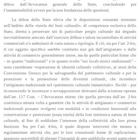
difeso dall’Avvocatura generale dello Stato, concludendo per
l’inammissibilità ovvero per la non fondatezza delle questioni.
La difesa dello Stato rileva che le disposizioni censurate rientrano
nell’àmbito della «tutela dei beni culturali», di competenza esclusiva dello
Stato, diretta a preservare siti di particolare pregio culturale dal degrado
inevitabilmente arrecato dall’esercizio diffuso e talora incontrollato di attività
commerciali e/o ambulanti di varia natura e tipologia. E ciò, sia per l’art. 2-bis,
il cui oggetto specifico sarebbe costituito non già dall’artigianato o dalle
attività di commercio generalmente intese, ma da quelle particolari forme che
– in quanto “tradizionali” e in quanto svolte “nei locali storici tradizionali” –
sono considerate «espressione di identità culturale collettiva», ai sensi della
Convenzione Unesco per la salvaguardia del patrimonio culturale e per la
protezione e la promozione delle diversità culturali, che riconduce
l’artigianato tradizionale nel «patrimonio culturale immateriale». Sicché – pur
riconoscendo le incertezze e sovrapposizioni derivanti dalla scissione operata
dall’art. 117 Cost. – l’Avvocatura ritiene che quella prevista dall’art. 2-bis
costituisca misura volta a garantire che le attività di artigianato e commercio
tradizionali possano svolgersi con modalità e in condizioni funzionali alla
conservazione e protezione (ossia tutela) della loro intrinseca natura di bene
culturale, al fine di soddisfare l’interesse della collettività alla loro piena
fruizione. Sia per l’art. 4-bis, il quale dispone interventi che mirano a
regolamentare attività che, per le loro connaturali forme di esplicazione,
appaiono suscettibili di alterare l’integrità di aree pubbliche aventi particolare