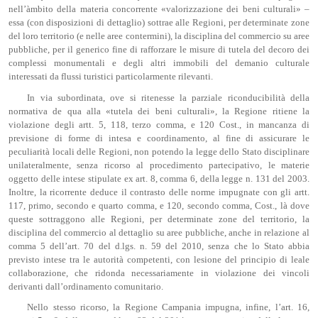
nell’àmbito della materia concorrente «valorizzazione dei beni culturali» –
essa (con disposizioni di dettaglio) sottrae alle Regioni, per determinate zone
del loro territorio (e nelle aree contermini), la disciplina del commercio su aree
pubbliche, per il generico fine di rafforzare le misure di tutela del decoro dei
complessi monumentali e degli altri immobili del demanio culturale
interessati da flussi turistici particolarmente rilevanti.
In via subordinata, ove si ritenesse la parziale riconducibilità della
normativa de qua alla «tutela dei beni culturali», la Regione ritiene la
violazione degli artt. 5, 118, terzo comma, e 120 Cost., in mancanza di
previsione di forme di intesa e coordinamento, al fine di assicurare le
peculiarità locali delle Regioni, non potendo la legge dello Stato disciplinare
unilateralmente, senza ricorso al procedimento partecipativo, le materie
oggetto delle intese stipulate ex art. 8, comma 6, della legge n. 131 del 2003.
Inoltre, la ricorrente deduce il contrasto delle norme impugnate con gli artt.
117, primo, secondo e quarto comma, e 120, secondo comma, Cost., là dove
queste sottraggono alle Regioni, per determinate zone del territorio, la
disciplina del commercio al dettaglio su aree pubbliche, anche in relazione al
comma 5 dell’art. 70 del d.lgs. n. 59 del 2010, senza che lo Stato abbia
previsto intese tra le autorità competenti, con lesione del principio di leale
collaborazione, che ridonda necessariamente in violazione dei vincoli
derivanti dall’ordinamento comunitario.
Nello stesso ricorso, la Regione Campania impugna, infine, l’art. 16,