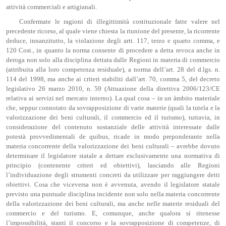
attività commerciali e artigianali.
Confermate le ragioni di illegittimità costituzionale fatte valere nel
precedente ricorso, al quale viene chiesta la riunione del presente, la ricorrente
deduce, innanzitutto, la violazione degli artt. 117, terzo e quarto comma, e
120 Cost., in quanto la norma consente di procedere a detta revoca anche in
deroga non solo alla disciplina dettata dalle Regioni in materia di commercio
(attribuita alla loro competenza residuale), a norma dell’art. 28 del d.lgs. n.
114 del 1998, ma anche ai criteri stabiliti dall’art. 70, comma 5, del decreto
legislativo 26 marzo 2010, n. 59 (Attuazione della direttiva 2006/123/CE
relativa ai servizi nel mercato interno). La qual cosa – in un àmbito materiale
che, seppur connotato da sovrapposizione di varie materie (quali la tutela e la
valorizzazione dei beni culturali, il commercio ed il turismo), tuttavia, in
considerazione del contenuto sostanziale delle attività interessate dalle
potestà provvedimentali de quibus, ricade in modo preponderante nella
materia concorrente della valorizzazione dei beni culturali – avrebbe dovuto
determinare il legislatore statale a dettare esclusivamente una normativa di
principio (contenente criteri ed obiettivi), lasciando alle Regioni
l’individuazione degli strumenti concreti da utilizzare per raggiungere detti
obiettivi. Cosa che viceversa non è avvenuta, avendo il legislatore statale
previsto una puntuale disciplina incidente non solo nella materia concorrente
della valorizzazione dei beni culturali, ma anche nelle materie residuali del
commercio e del turismo. E, comunque, anche qualora si ritenesse
l’impossibilità, stanti il concorso e la sovrapposizione di competenze, di