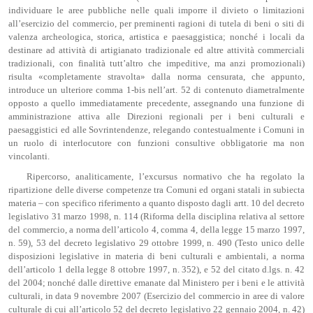
individuare le aree pubbliche nelle quali imporre il divieto o limitazioni
all’esercizio del commercio, per preminenti ragioni di tutela di beni o siti di
valenza archeologica, storica, artistica e paesaggistica; nonché i locali da
destinare ad attività di artigianato tradizionale ed altre attività commerciali
tradizionali, con finalità tutt’altro che impeditive, ma anzi promozionali)
risulta «completamente stravolta» dalla norma censurata, che appunto,
introduce un ulteriore comma 1-bis nell’art. 52 di contenuto diametralmente
opposto a quello immediatamente precedente, assegnando una funzione di
amministrazione attiva alle Direzioni regionali per i beni culturali e
paesaggistici ed alle Sovrintendenze, relegando contestualmente i Comuni in
un ruolo di interlocutore con funzioni consultive obbligatorie ma non
vincolanti.
Ripercorso, analiticamente, l’excursus normativo che ha regolato la
ripartizione delle diverse competenze tra Comuni ed organi statali in subiecta
materia – con specifico riferimento a quanto disposto dagli artt. 10 del decreto
legislativo 31 marzo 1998, n. 114 (Riforma della disciplina relativa al settore
del commercio, a norma dell’articolo 4, comma 4, della legge 15 marzo 1997,
n. 59), 53 del decreto legislativo 29 ottobre 1999, n. 490 (Testo unico delle
disposizioni legislative in materia di beni culturali e ambientali, a norma
dell’articolo 1 della legge 8 ottobre 1997, n. 352), e 52 del citato d.lgs. n. 42
del 2004; nonché dalle direttive emanate dal Ministero per i beni e le attività
culturali, in data 9 novembre 2007 (Esercizio del commercio in aree di valore
culturale di cui all’articolo 52 del decreto legislativo 22 gennaio 2004, n. 42)