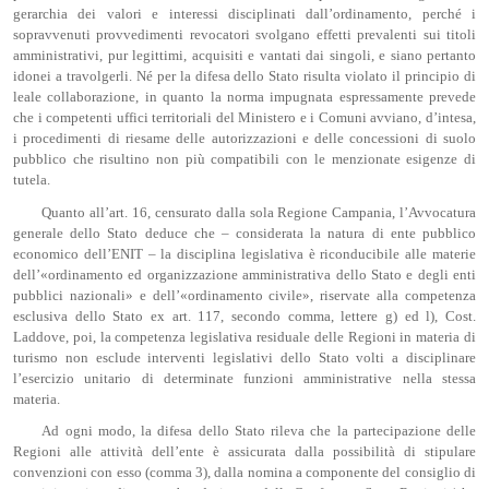
gerarchia dei valori e interessi disciplinati dall’ordinamento, perché i
sopravvenuti provvedimenti revocatori svolgano effetti prevalenti sui titoli
amministrativi, pur legittimi, acquisiti e vantati dai singoli, e siano pertanto
idonei a travolgerli. Né per la difesa dello Stato risulta violato il principio di
leale collaborazione, in quanto la norma impugnata espressamente prevede
che i competenti uffici territoriali del Ministero e i Comuni avviano, d’intesa,
i procedimenti di riesame delle autorizzazioni e delle concessioni di suolo
pubblico che risultino non più compatibili con le menzionate esigenze di
tutela.
Quanto all’art. 16, censurato dalla sola Regione Campania, l’Avvocatura
generale dello Stato deduce che – considerata la natura di ente pubblico
economico dell’ENIT – la disciplina legislativa è riconducibile alle materie
dell’«ordinamento ed organizzazione amministrativa dello Stato e degli enti
pubblici nazionali» e dell’«ordinamento civile», riservate alla competenza
esclusiva dello Stato ex art. 117, secondo comma, lettere g) ed l), Cost.
Laddove, poi, la competenza legislativa residuale delle Regioni in materia di
turismo non esclude interventi legislativi dello Stato volti a disciplinare
l’esercizio unitario di determinate funzioni amministrative nella stessa
materia.
Ad ogni modo, la difesa dello Stato rileva che la partecipazione delle
Regioni alle attività dell’ente è assicurata dalla possibilità di stipulare
convenzioni con esso (comma 3), dalla nomina a componente del consiglio di