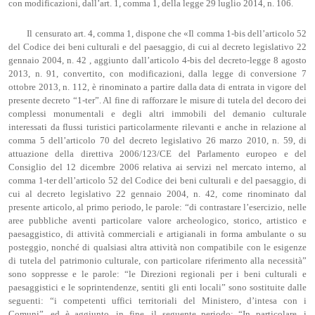
con modificazioni, dall’art. 1, comma 1, della legge 29 luglio 2014, n. 106.
Il censurato art. 4, comma 1, dispone che «Il comma 1-bis dell’articolo 52
del Codice dei beni culturali e del paesaggio, di cui al decreto legislativo 22
gennaio 2004, n. 42 , aggiunto dall’articolo 4-bis del decreto-legge 8 agosto
2013, n. 91, convertito, con modificazioni, dalla legge di conversione 7
ottobre 2013, n. 112, è rinominato a partire dalla data di entrata in vigore del
presente decreto “1-ter”. Al fine di rafforzare le misure di tutela del decoro dei
complessi monumentali e degli altri immobili del demanio culturale
interessati da flussi turistici particolarmente rilevanti e anche in relazione al
comma 5 dell’articolo 70 del decreto legislativo 26 marzo 2010, n. 59, di
attuazione della direttiva 2006/123/CE del Parlamento europeo e del
Consiglio del 12 dicembre 2006 relativa ai servizi nel mercato interno, al
comma 1-ter dell’articolo 52 del Codice dei beni culturali e del paesaggio, di
cui al decreto legislativo 22 gennaio 2004, n. 42, come rinominato dal
presente articolo, al primo periodo, le parole: “di contrastare l’esercizio, nelle
aree pubbliche aventi particolare valore archeologico, storico, artistico e
paesaggistico, di attività commerciali e artigianali in forma ambulante o su
posteggio, nonché di qualsiasi altra attività non compatibile con le esigenze
di tutela del patrimonio culturale, con particolare riferimento alla necessità”
sono soppresse e le parole: “le Direzioni regionali per i beni culturali e
paesaggistici e le soprintendenze, sentiti gli enti locali” sono sostituite dalle
seguenti: “i competenti uffici territoriali del Ministero, d’intesa con i
Comuni”, ed è aggiunto, in fine, il seguente periodo: “In particolare, i