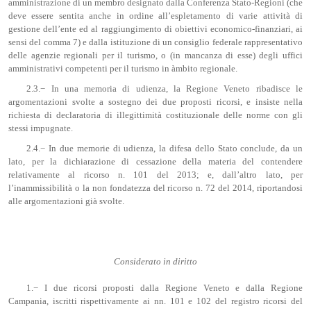
amministrazione di un membro designato dalla Conferenza Stato-Regioni (che
deve essere sentita anche in ordine all’espletamento di varie attività di
gestione dell’ente ed al raggiungimento di obiettivi economico-finanziari, ai
sensi del comma 7) e dalla istituzione di un consiglio federale rappresentativo
delle agenzie regionali per il turismo, o (in mancanza di esse) degli uffici
amministrativi competenti per il turismo in àmbito regionale.
2.3.− In una memoria di udienza, la Regione Veneto ribadisce le
argomentazioni svolte a sostegno dei due proposti ricorsi, e insiste nella
richiesta di declaratoria di illegittimità costituzionale delle norme con gli
stessi impugnate.
2.4.− In due memorie di udienza, la difesa dello Stato conclude, da un
lato, per la dichiarazione di cessazione della materia del contendere
relativamente al ricorso n. 101 del 2013; e, dall’altro lato, per
l’inammissibilità o la non fondatezza del ricorso n. 72 del 2014, riportandosi
alle argomentazioni già svolte.
Considerato in diritto
1.− I due ricorsi proposti dalla Regione Veneto e dalla Regione
Campania, iscritti rispettivamente ai nn. 101 e 102 del registro ricorsi del