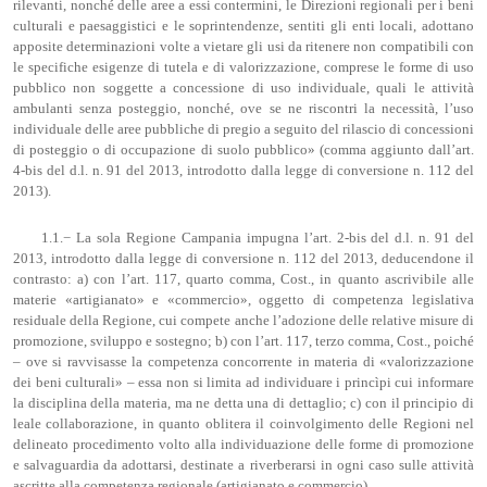
rilevanti, nonché delle aree a essi contermini, le Direzioni regionali per i beni
culturali e paesaggistici e le soprintendenze, sentiti gli enti locali, adottano
apposite determinazioni volte a vietare gli usi da ritenere non compatibili con
le specifiche esigenze di tutela e di valorizzazione, comprese le forme di uso
pubblico non soggette a concessione di uso individuale, quali le attività
ambulanti senza posteggio, nonché, ove se ne riscontri la necessità, l’uso
individuale delle aree pubbliche di pregio a seguito del rilascio di concessioni
di posteggio o di occupazione di suolo pubblico» (comma aggiunto dall’art.
4-bis del d.l. n. 91 del 2013, introdotto dalla legge di conversione n. 112 del
2013).
1.1.− La sola Regione Campania impugna l’art. 2-bis del d.l. n. 91 del
2013, introdotto dalla legge di conversione n. 112 del 2013, deducendone il
contrasto: a) con l’art. 117, quarto comma, Cost., in quanto ascrivibile alle
materie «artigianato» e «commercio», oggetto di competenza legislativa
residuale della Regione, cui compete anche l’adozione delle relative misure di
promozione, sviluppo e sostegno; b) con l’art. 117, terzo comma, Cost., poiché
– ove si ravvisasse la competenza concorrente in materia di «valorizzazione
dei beni culturali» – essa non si limita ad individuare i princìpi cui informare
la disciplina della materia, ma ne detta una di dettaglio; c) con il principio di
leale collaborazione, in quanto oblitera il coinvolgimento delle Regioni nel
delineato procedimento volto alla individuazione delle forme di promozione
e salvaguardia da adottarsi, destinate a riverberarsi in ogni caso sulle attività
ascritte alla competenza regionale (artigianato e commercio).