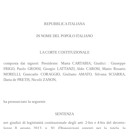
REPUBBLICA ITALIANA
IN NOME DEL POPOLO ITALIANO
LA CORTE COSTITUZIONALE
composta dai signori: Presidente: Marta CARTABIA; Giudici : Giuseppe
FRIGO, Paolo GROSSI, Giorgio LATTANZI, Aldo CAROSI, Mario Rosario
MORELLI, Giancarlo CORAGGIO, Giuliano AMATO, Silvana SCIARRA,
Daria de PRETIS, Nicolò ZANON,
ha pronunciato la seguente
SENTENZA
nei giudizi di legittimità costituzionale degli artt. 2-bis e 4-bis del decreto-
legge 8 agosto 2013, n. 91 (Disposizioni urgenti per la tutela, la