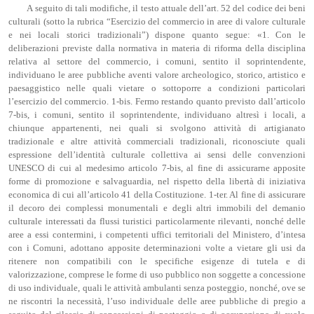
A seguito di tali modifiche, il testo attuale dell’art. 52 del codice dei beni
culturali (sotto la rubrica “Esercizio del commercio in aree di valore culturale
e nei locali storici tradizionali”) dispone quanto segue: «1. Con le
deliberazioni previste dalla normativa in materia di riforma della disciplina
relativa al settore del commercio, i comuni, sentito il soprintendente,
individuano le aree pubbliche aventi valore archeologico, storico, artistico e
paesaggistico nelle quali vietare o sottoporre a condizioni particolari
l’esercizio del commercio. 1-bis. Fermo restando quanto previsto dall’articolo
7-bis, i comuni, sentito il soprintendente, individuano altresì i locali, a
chiunque appartenenti, nei quali si svolgono attività di artigianato
tradizionale e altre attività commerciali tradizionali, riconosciute quali
espressione dell’identità culturale collettiva ai sensi delle convenzioni
UNESCO di cui al medesimo articolo 7-bis, al fine di assicurarne apposite
forme di promozione e salvaguardia, nel rispetto della libertà di iniziativa
economica di cui all’articolo 41 della Costituzione. 1-ter. Al fine di assicurare
il decoro dei complessi monumentali e degli altri immobili del demanio
culturale interessati da flussi turistici particolarmente rilevanti, nonché delle
aree a essi contermini, i competenti uffici territoriali del Ministero, d’intesa
con i Comuni, adottano apposite determinazioni volte a vietare gli usi da
ritenere non compatibili con le specifiche esigenze di tutela e di
valorizzazione, comprese le forme di uso pubblico non soggette a concessione
di uso individuale, quali le attività ambulanti senza posteggio, nonché, ove se
ne riscontri la necessità, l’uso individuale delle aree pubbliche di pregio a