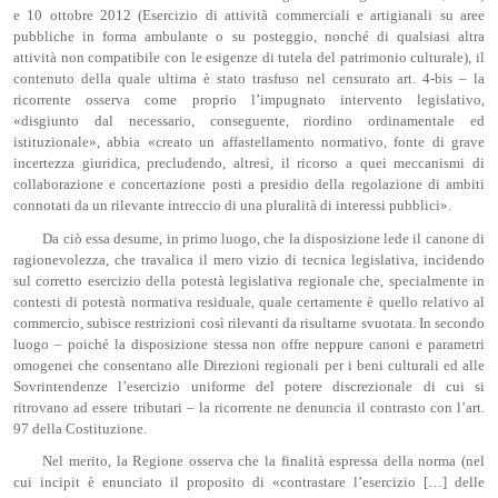
e 10 ottobre 2012 (Esercizio di attività commerciali e artigianali su aree
pubbliche in forma ambulante o su posteggio, nonché di qualsiasi altra
attività non compatibile con le esigenze di tutela del patrimonio culturale), il
contenuto della quale ultima è stato trasfuso nel censurato art. 4-bis – la
ricorrente osserva come proprio l’impugnato intervento legislativo,
«disgiunto dal necessario, conseguente, riordino ordinamentale ed
istituzionale», abbia «creato un affastellamento normativo, fonte di grave
incertezza giuridica, precludendo, altresì, il ricorso a quei meccanismi di
collaborazione e concertazione posti a presidio della regolazione di ambiti
connotati da un rilevante intreccio di una pluralità di interessi pubblici».
Da ciò essa desume, in primo luogo, che la disposizione lede il canone di
ragionevolezza, che travalica il mero vizio di tecnica legislativa, incidendo
sul corretto esercizio della potestà legislativa regionale che, specialmente in
contesti di potestà normativa residuale, quale certamente è quello relativo al
commercio, subisce restrizioni così rilevanti da risultarne svuotata. In secondo
luogo – poiché la disposizione stessa non offre neppure canoni e parametri
omogenei che consentano alle Direzioni regionali per i beni culturali ed alle
Sovrintendenze l’esercizio uniforme del potere discrezionale di cui si
ritrovano ad essere tributari – la ricorrente ne denuncia il contrasto con l’art.
97 della Costituzione.
Nel merito, la Regione osserva che la finalità espressa della norma (nel
cui incipit è enunciato il proposito di «contrastare l’esercizio […] delle