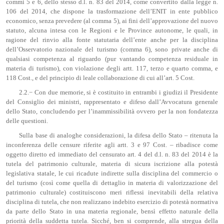
commi 5 e 6, dello stesso d.l. n. 83 del 2014, come convertito dalla legge n.
106 del 2014, che dispone la trasformazione dell’ENIT in ente pubblico
economico, senza prevedere (al comma 5), ai fini dell’approvazione del nuovo
statuto, alcuna intesa con le Regioni e le Province autonome, le quali, in
ragione del rinvio alla fonte statutaria dell’ente anche per la disciplina
dell’Osservatorio nazionale del turismo (comma 6), sono private anche di
qualsiasi competenza al riguardo (pur vantando competenza residuale in
materia di turismo), con violazione degli artt. 117, terzo e quarto comma, e
118 Cost., e del principio di leale collaborazione di cui all’art. 5 Cost.
2.2.− Con due memorie, si è costituito in entrambi i giudizi il Presidente
del Consiglio dei ministri, rappresentato e difeso dall’Avvocatura generale
dello Stato, concludendo per l’inammissibilità ovvero per la non fondatezza
delle questioni.
Sulla base di analoghe considerazioni, la difesa dello Stato – ritenuta la
inconferenza delle censure riferite agli artt. 3 e 97 Cost. – ribadisce come
oggetto diretto ed immediato del censurato art. 4 del d.l. n. 83 del 2014 è la
tutela del patrimonio culturale, materia di sicura iscrizione alla potestà
legislativa statale, le cui ricadute indirette sulla disciplina del commercio o
del turismo (così come quella di dettaglio in materia di valorizzazione del
patrimonio culturale) costituiscono meri riflessi inevitabili della relativa
disciplina di tutela, che non realizzano indebito esercizio di potestà normativa
da parte dello Stato in una materia regionale, bensì effetto naturale della
priorità della suddetta tutela. Sicché, ben si comprende, alla stregua della