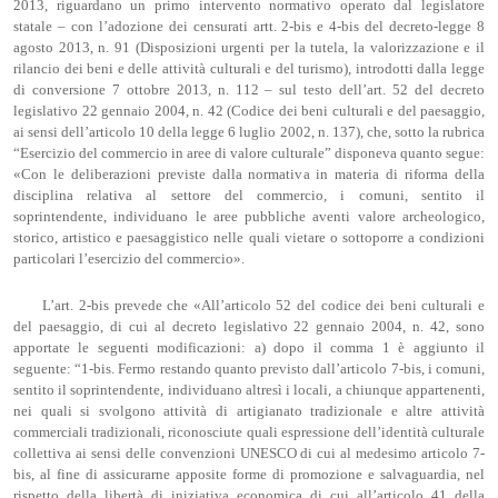
2013, riguardano un primo intervento normativo operato dal legislatore
statale – con l’adozione dei censurati artt. 2-bis e 4-bis del decreto-legge 8
agosto 2013, n. 91 (Disposizioni urgenti per la tutela, la valorizzazione e il
rilancio dei beni e delle attività culturali e del turismo), introdotti dalla legge
di conversione 7 ottobre 2013, n. 112 – sul testo dell’art. 52 del decreto
legislativo 22 gennaio 2004, n. 42 (Codice dei beni culturali e del paesaggio,
ai sensi dell’articolo 10 della legge 6 luglio 2002, n. 137), che, sotto la rubrica
“Esercizio del commercio in aree di valore culturale” disponeva quanto segue:
«Con le deliberazioni previste dalla normativa in materia di riforma della
disciplina relativa al settore del commercio, i comuni, sentito il
soprintendente, individuano le aree pubbliche aventi valore archeologico,
storico, artistico e paesaggistico nelle quali vietare o sottoporre a condizioni
particolari l’esercizio del commercio».
L’art. 2-bis prevede che «All’articolo 52 del codice dei beni culturali e
del paesaggio, di cui al decreto legislativo 22 gennaio 2004, n. 42, sono
apportate le seguenti modificazioni: a) dopo il comma 1 è aggiunto il
seguente: “1-bis. Fermo restando quanto previsto dall’articolo 7-bis, i comuni,
sentito il soprintendente, individuano altresì i locali, a chiunque appartenenti,
nei quali si svolgono attività di artigianato tradizionale e altre attività
commerciali tradizionali, riconosciute quali espressione dell’identità culturale
collettiva ai sensi delle convenzioni UNESCO di cui al medesimo articolo 7-
bis, al fine di assicurarne apposite forme di promozione e salvaguardia, nel
rispetto della libertà di iniziativa economica di cui all’articolo 41 della