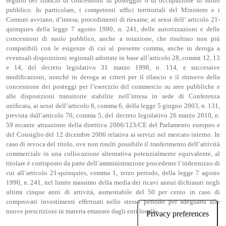
seguito del rilascio di concessioni di posteggio o di occupazione di suolo
pubblico. In particolare, i competenti uffici territoriali del Ministero e i
Comuni avviano, d’intesa, procedimenti di riesame, ai sensi dell’ articolo 21-
quinquies della legge 7 agosto 1990, n. 241, delle autorizzazioni e delle
concessioni di suolo pubblico, anche a rotazione, che risultino non più
compatibili con le esigenze di cui al presente comma, anche in deroga a
eventuali disposizioni regionali adottate in base all’articolo 28, commi 12, 13
e 14, del decreto legislativo 31 marzo 1998, n. 114, e successive
modificazioni, nonché in deroga ai criteri per il rilascio e il rinnovo della
concessione dei posteggi per l’esercizio del commercio su aree pubbliche e
alle disposizioni transitorie stabilite nell’intesa in sede di Conferenza
unificata, ai sensi dell’articolo 8, comma 6, della legge 5 giugno 2003, n. 131,
prevista dall’articolo 70, comma 5, del decreto legislativo 26 marzo 2010, n.
59 recante attuazione della direttiva 2006/123/CE del Parlamento europeo e
del Consiglio del 12 dicembre 2006 relativa ai servizi nel mercato interno. In
caso di revoca del titolo, ove non risulti possibile il trasferimento dell’attività
commerciale in una collocazione alternativa potenzialmente equivalente, al
titolare è corrisposto da parte dell’amministrazione procedente l’indennizzo di
cui all’articolo 21-quinquies, comma 1, terzo periodo, della legge 7 agosto
1990, n. 241, nel limite massimo della media dei ricavi annui dichiarati negli
ultimi cinque anni di attività, aumentabile del 50 per cento in caso di
comprovati investimenti effettuati nello stesso periodo per adeguarsi alle
nuove prescrizioni in materia emanate dagli enti locali».