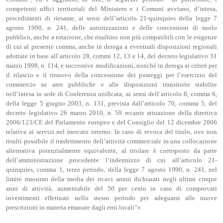
competenti uffici territoriali del Ministero e i Comuni avviano, d’intesa,
procedimenti di riesame, ai sensi dell’articolo 21-quinquies della legge 7
agosto 1990, n. 241, delle autorizzazioni e delle concessioni di suolo
pubblico, anche a rotazione, che risultino non più compatibili con le esigenze
di cui al presente comma, anche in deroga a eventuali disposizioni regionali
adottate in base all’articolo 28, commi 12, 13 e 14, del decreto legislativo 31
marzo 1998, n. 114, e successive modificazioni, nonché in deroga ai criteri per
il rilascio e il rinnovo della concessione dei posteggi per l’esercizio del
commercio su aree pubbliche e alle disposizioni transitorie stabilite
nell’intesa in sede di Conferenza unificata, ai sensi dell’articolo 8, comma 6,
della legge 5 giugno 2003, n. 131, prevista dall’articolo 70, comma 5, del
decreto legislativo 26 marzo 2010, n. 59 recante attuazione della direttiva
2006/123/CE del Parlamento europeo e del Consiglio del 12 dicembre 2006
relativa ai servizi nel mercato interno. In caso di revoca del titolo, ove non
risulti possibile il trasferimento dell’attività commerciale in una collocazione
alternativa potenzialmente equivalente, al titolare è corrisposto da parte
dell’amministrazione procedente l’indennizzo di cui all’articolo 21-
quinquies, comma 1, terzo periodo, della legge 7 agosto 1990, n. 241, nel
limite massimo della media dei ricavi annui dichiarati negli ultimi cinque
anni di attività, aumentabile del 50 per cento in caso di comprovati
investimenti effettuati nello stesso periodo per adeguarsi alle nuove
prescrizioni in materia emanate dagli enti locali”».