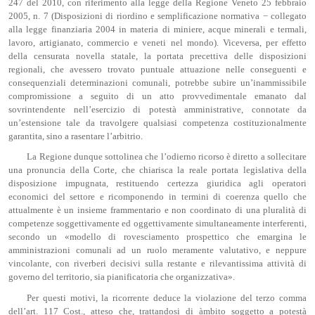
247 del 2010, con riferimento alla legge della Regione Veneto 25 febbraio
2005, n. 7 (Disposizioni di riordino e semplificazione normativa − collegato
alla legge finanziaria 2004 in materia di miniere, acque minerali e termali,
lavoro, artigianato, commercio e veneti nel mondo). Viceversa, per effetto
della censurata novella statale, la portata precettiva delle disposizioni
regionali, che avessero trovato puntuale attuazione nelle conseguenti e
consequenziali determinazioni comunali, potrebbe subire un’inammissibile
compromissione a seguito di un atto provvedimentale emanato dal
sovrintendente nell’esercizio di potestà amministrative, connotate da
un’estensione tale da travolgere qualsiasi competenza costituzionalmente
garantita, sino a rasentare l’arbitrio.
La Regione dunque sottolinea che l’odierno ricorso è diretto a sollecitare
una pronuncia della Corte, che chiarisca la reale portata legislativa della
disposizione impugnata, restituendo certezza giuridica agli operatori
economici del settore e ricomponendo in termini di coerenza quello che
attualmente è un insieme frammentario e non coordinato di una pluralità di
competenze soggettivamente ed oggettivamente simultaneamente interferenti,
secondo un «modello di rovesciamento prospettico che emargina le
amministrazioni comunali ad un ruolo meramente valutativo, e neppure
vincolante, con riverberi decisivi sulla restante e rilevantissima attività di
governo del territorio, sia pianificatoria che organizzativa».
Per questi motivi, la ricorrente deduce la violazione del terzo comma
dell’art. 117 Cost., atteso che, trattandosi di àmbito soggetto a potestà