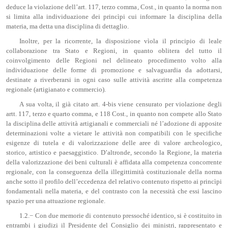
deduce la violazione dell’art. 117, terzo comma, Cost., in quanto la norma non
si limita alla individuazione dei princìpi cui informare la disciplina della
materia, ma detta una disciplina di dettaglio.
Inoltre, per la ricorrente, la disposizione vìola il principio di leale
collaborazione tra Stato e Regioni, in quanto oblitera del tutto il
coinvolgimento delle Regioni nel delineato procedimento volto alla
individuazione delle forme di promozione e salvaguardia da adottarsi,
destinate a riverberarsi in ogni caso sulle attività ascritte alla competenza
regionale (artigianato e commercio).
A sua volta, il già citato art. 4-bis viene censurato per violazione degli
artt. 117, terzo e quarto comma, e 118 Cost., in quanto non compete allo Stato
la disciplina delle attività artigianali e commerciali né l’adozione di apposite
determinazioni volte a vietare le attività non compatibili con le specifiche
esigenze di tutela e di valorizzazione delle aree di valore archeologico,
storico, artistico e paesaggistico. D’altronde, secondo la Regione, la materia
della valorizzazione dei beni culturali è affidata alla competenza concorrente
regionale, con la conseguenza della illegittimità costituzionale della norma
anche sotto il profilo dell’eccedenza del relativo contenuto rispetto ai princìpi
fondamentali nella materia, e del contrasto con la necessità che essi lascino
spazio per una attuazione regionale.
1.2.− Con due memorie di contenuto pressoché identico, si è costituito in
entrambi i giudizi il Presidente del Consiglio dei ministri, rappresentato e