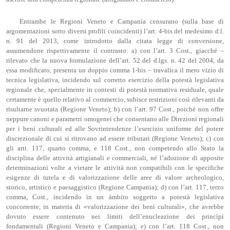
Entrambe le Regioni Veneto e Campania censurano (sulla base di
argomentazioni sotto diversi profili coincidenti) l’art. 4-bis del medesimo d.l.
n. 91 del 2013, come introdotto dalla citata legge di conversione,
assumendone rispettivamente il contrasto: a) con l’art. 3 Cost., giacché –
rilevato che la nuova formulazione dell’art. 52 del d.lgs. n. 42 del 2004, da
essa modificato, presenta un doppio comma 1-bis – travalica il mero vizio di
tecnica legislativa, incidendo sul corretto esercizio della potestà legislativa
regionale che, specialmente in contesti di potestà normativa residuale, quale
certamente è quello relativo al commercio, subisce restrizioni così rilevanti da
risultarne svuotata (Regione Veneto); b) con l’art. 97 Cost., poiché non offre
neppure canoni e parametri omogenei che consentano alle Direzioni regionali
per i beni culturali ed alle Sovrintendenze l’esercizio uniforme del potere
discrezionale di cui si ritrovano ad essere tributari (Regione Veneto); c) con
gli artt. 117, quarto comma, e 118 Cost., non competendo allo Stato la
disciplina delle attività artigianali e commerciali, né l’adozione di apposite
determinazioni volte a vietare le attività non compatibili con le specifiche
esigenze di tutela e di valorizzazione delle aree di valore archeologico,
storico, artistico e paesaggistico (Regione Campania); d) con l’art. 117, terzo
comma, Cost., incidendo in un àmbito soggetto a potestà legislativa
concorrente, in materia di «valorizzazione dei beni culturali», che avrebbe
dovuto essere contenuto nei limiti dell’enucleazione dei princìpi
fondamentali (Regioni Veneto e Campania); e) con l’art. 118 Cost., non