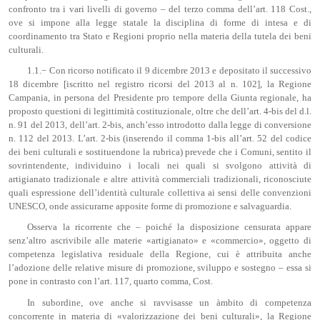
confronto tra i vari livelli di governo – del terzo comma dell’art. 118 Cost.,
ove si impone alla legge statale la disciplina di forme di intesa e di
coordinamento tra Stato e Regioni proprio nella materia della tutela dei beni
culturali.
1.1.− Con ricorso notificato il 9 dicembre 2013 e depositato il successivo
18 dicembre [iscritto nel registro ricorsi del 2013 al n. 102], la Regione
Campania, in persona del Presidente pro tempore della Giunta regionale, ha
proposto questioni di legittimità costituzionale, oltre che dell’art. 4-bis del d.l.
n. 91 del 2013, dell’art. 2-bis, anch’esso introdotto dalla legge di conversione
n. 112 del 2013. L’art. 2-bis (inserendo il comma 1-bis all’art. 52 del codice
dei beni culturali e sostituendone la rubrica) prevede che i Comuni, sentito il
sovrintendente, individuino i locali nei quali si svolgono attività di
artigianato tradizionale e altre attività commerciali tradizionali, riconosciute
quali espressione dell’identità culturale collettiva ai sensi delle convenzioni
UNESCO, onde assicurarne apposite forme di promozione e salvaguardia.
Osserva la ricorrente che – poiché la disposizione censurata appare
senz’altro ascrivibile alle materie «artigianato» e «commercio», oggetto di
competenza legislativa residuale della Regione, cui è attribuita anche
l’adozione delle relative misure di promozione, sviluppo e sostegno – essa si
pone in contrasto con l’art. 117, quarto comma, Cost.
In subordine, ove anche si ravvisasse un àmbito di competenza
concorrente in materia di «valorizzazione dei beni culturali», la Regione