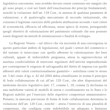
legislativa concorrente, esso avrebbe dovuto essere contenuto nei margini che
gli sono propri, e cioè nei limiti dell’enucleazione dei princìpi fondamentali;
nonché la violazione dell’art. 118 Cost., in assenza di qualsiasi parametro di
valutazione, e di qualsivoglia meccanismo di raccordo istituzionale, che
consenta il legittimo esercizio delle predette attribuzioni secondo i noti criteri
di economicità, efficacia ed efficienza, senza spreco di risorse, perseguendo
quegli obiettivi di valorizzazione del patrimonio culturale che non possono
essere disgiunti da metodi di ottimizzazione e finalità di sviluppo.
La Regione Veneto – sul rilievo che «la necessità di una convergenza in
questo particolare àmbito di legislazione, nel quale i settori del commercio e
del turismo si intrecciano con quello afferente la valorizzazione dei beni
culturali, appare di indiscutibile pregnanza, attesa la ragionevolezza ed
assoluta condivisibilità di interventi regolatori dell’attività imprenditoriale
per contemperare le esigenze di salvaguardia del diritto di impresa con quelle
afferenti altri valori costituzionalmente garantiti» – sottolinea come lo stesso
art. 5 del citato d.lgs. n. 42 del 2004 abbia cristallizzato in norma il principio
di leale collaborazione di cui all’art. 120 Cost., che altre disposizioni del
medesimo decreto legislativo (artt. 17, comma 1, 18, comma 2) declinano in
una multiforme varietà di modelli di intesa e coordinamento tra lo Stato e le
Regioni stabiliti per l’esercizio delle rispettive competenze amministrative.
Pertanto, la mancata previsione di forme di leale collaborazione determina la
violazione dell’art. 120 Cost., nonché – atteso l’intreccio di una pluralità di
competenze, che configura come indefettibile un adeguato e fruttuoso