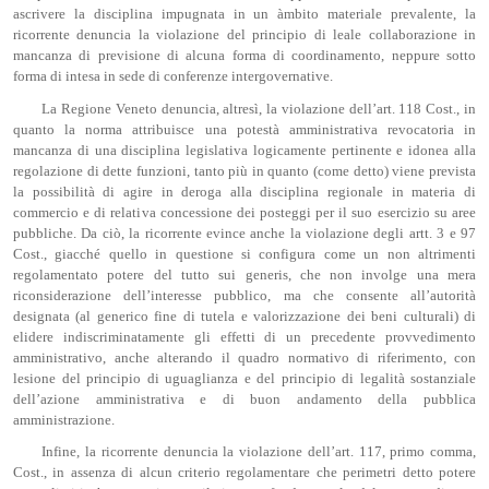
ascrivere la disciplina impugnata in un àmbito materiale prevalente, la
ricorrente denuncia la violazione del principio di leale collaborazione in
mancanza di previsione di alcuna forma di coordinamento, neppure sotto
forma di intesa in sede di conferenze intergovernative.
La Regione Veneto denuncia, altresì, la violazione dell’art. 118 Cost., in
quanto la norma attribuisce una potestà amministrativa revocatoria in
mancanza di una disciplina legislativa logicamente pertinente e idonea alla
regolazione di dette funzioni, tanto più in quanto (come detto) viene prevista
la possibilità di agire in deroga alla disciplina regionale in materia di
commercio e di relativa concessione dei posteggi per il suo esercizio su aree
pubbliche. Da ciò, la ricorrente evince anche la violazione degli artt. 3 e 97
Cost., giacché quello in questione si configura come un non altrimenti
regolamentato potere del tutto sui generis, che non involge una mera
riconsiderazione dell’interesse pubblico, ma che consente all’autorità
designata (al generico fine di tutela e valorizzazione dei beni culturali) di
elidere indiscriminatamente gli effetti di un precedente provvedimento
amministrativo, anche alterando il quadro normativo di riferimento, con
lesione del principio di uguaglianza e del principio di legalità sostanziale
dell’azione amministrativa e di buon andamento della pubblica
amministrazione.
Infine, la ricorrente denuncia la violazione dell’art. 117, primo comma,
Cost., in assenza di alcun criterio regolamentare che perimetri detto potere