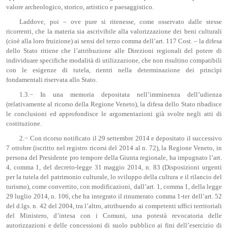
valore archeologico, storico, artistico e paesaggistico.
Laddove, poi – ove pure si ritenesse, come osservato dalle stesse
ricorrenti, che la materia sia ascrivibile alla valorizzazione dei beni culturali
(cioè alla loro fruizione) ai sensi del terzo comma dell’art. 117 Cost. – la difesa
dello Stato ritiene che l’attribuzione alle Direzioni regionali del potere di
individuare specifiche modalità di utilizzazione, che non risultino compatibili
con le esigenze di tutela, rientri nella determinazione dei princìpi
fondamentali riservata allo Stato.
1.3.− In una memoria depositata nell’imminenza dell’udienza
(relativamente al ricorso della Regione Veneto), la difesa dello Stato ribadisce
le conclusioni ed approfondisce le argomentazioni già svolte negli atti di
costituzione.
2.− Con ricorso notificato il 29 settembre 2014 e depositato il successivo
7 ottobre (iscritto nel registro ricorsi del 2014 al n. 72), la Regione Veneto, in
persona del Presidente pro tempore della Giunta regionale, ha impugnato l’art.
4, comma 1, del decreto-legge 31 maggio 2014, n. 83 (Disposizioni urgenti
per la tutela del patrimonio culturale, lo sviluppo della cultura e il rilancio del
turismo), come convertito, con modificazioni, dall’art. 1, comma 1, della legge
29 luglio 2014, n. 106, che ha integrato il rinumerato comma 1-ter dell’art. 52
del d.lgs. n. 42 del 2004, tra l’altro, attribuendo ai competenti uffici territoriali
del Ministero, d’intesa con i Comuni, una potestà revocatoria delle
autorizzazioni e delle concessioni di suolo pubblico ai fini dell’esercizio di