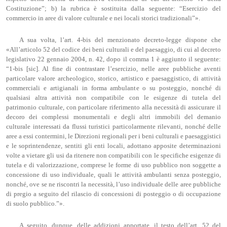
Costituzione”; b) la rubrica è sostituita dalla seguente: “Esercizio del
commercio in aree di valore culturale e nei locali storici tradizionali”».
A sua volta, l’art. 4-bis del menzionato decreto-legge dispone che
«All’articolo 52 del codice dei beni culturali e del paesaggio, di cui al decreto
legislativo 22 gennaio 2004, n. 42, dopo il comma 1 è aggiunto il seguente:
“1-bis [sic]. Al fine di contrastare l’esercizio, nelle aree pubbliche aventi
particolare valore archeologico, storico, artistico e paesaggistico, di attività
commerciali e artigianali in forma ambulante o su posteggio, nonché di
qualsiasi altra attività non compatibile con le esigenze di tutela del
patrimonio culturale, con particolare riferimento alla necessità di assicurare il
decoro dei complessi monumentali e degli altri immobili del demanio
culturale interessati da flussi turistici particolarmente rilevanti, nonché delle
aree a essi contermini, le Direzioni regionali per i beni culturali e paesaggistici
e le soprintendenze, sentiti gli enti locali, adottano apposite determinazioni
volte a vietare gli usi da ritenere non compatibili con le specifiche esigenze di
tutela e di valorizzazione, comprese le forme di uso pubblico non soggette a
concessione di uso individuale, quali le attività ambulanti senza posteggio,
nonché, ove se ne riscontri la necessità, l’uso individuale delle aree pubbliche
di pregio a seguito del rilascio di concessioni di posteggio o di occupazione
di suolo pubblico.”».
A seguito, dunque, delle addizioni apportate, il testo dell’art. 52 del