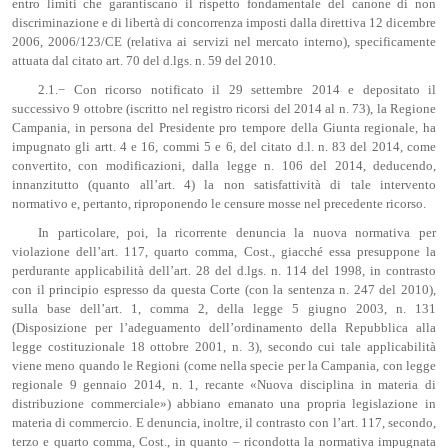
entro limiti che garantiscano il rispetto fondamentale del canone di non
discriminazione e di libertà di concorrenza imposti dalla direttiva 12 dicembre
2006, 2006/123/CE (relativa ai servizi nel mercato interno), specificamente
attuata dal citato art. 70 del d.lgs. n. 59 del 2010.
2.1.− Con ricorso notificato il 29 settembre 2014 e depositato il
successivo 9 ottobre (iscritto nel registro ricorsi del 2014 al n. 73), la Regione
Campania, in persona del Presidente pro tempore della Giunta regionale, ha
impugnato gli artt. 4 e 16, commi 5 e 6, del citato d.l. n. 83 del 2014, come
convertito, con modificazioni, dalla legge n. 106 del 2014, deducendo,
innanzitutto (quanto all’art. 4) la non satisfattività di tale intervento
normativo e, pertanto, riproponendo le censure mosse nel precedente ricorso.
In particolare, poi, la ricorrente denuncia la nuova normativa per
violazione dell’art. 117, quarto comma, Cost., giacché essa presuppone la
perdurante applicabilità dell’art. 28 del d.lgs. n. 114 del 1998, in contrasto
con il principio espresso da questa Corte (con la sentenza n. 247 del 2010),
sulla base dell’art. 1, comma 2, della legge 5 giugno 2003, n. 131
(Disposizione per l’adeguamento dell’ordinamento della Repubblica alla
legge costituzionale 18 ottobre 2001, n. 3), secondo cui tale applicabilità
viene meno quando le Regioni (come nella specie per la Campania, con legge
regionale 9 gennaio 2014, n. 1, recante «Nuova disciplina in materia di
distribuzione commerciale») abbiano emanato una propria legislazione in
materia di commercio. E denuncia, inoltre, il contrasto con l’art. 117, secondo,
terzo e quarto comma, Cost., in quanto – ricondotta la normativa impugnata