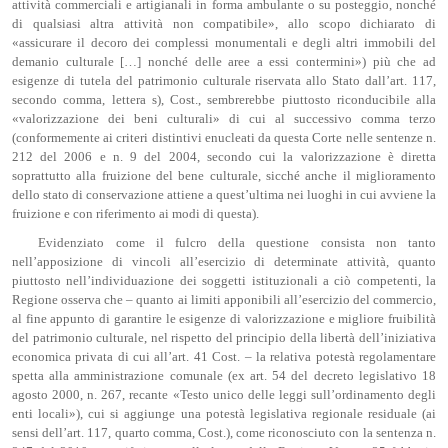
attività commerciali e artigianali in forma ambulante o su posteggio, nonché
di qualsiasi altra attività non compatibile», allo scopo dichiarato di
«assicurare il decoro dei complessi monumentali e degli altri immobili del
demanio culturale […] nonché delle aree a essi contermini») più che ad
esigenze di tutela del patrimonio culturale riservata allo Stato dall’art. 117,
secondo comma, lettera s), Cost., sembrerebbe piuttosto riconducibile alla
«valorizzazione dei beni culturali» di cui al successivo comma terzo
(conformemente ai criteri distintivi enucleati da questa Corte nelle sentenze n.
212 del 2006 e n. 9 del 2004, secondo cui la valorizzazione è diretta
soprattutto alla fruizione del bene culturale, sicché anche il miglioramento
dello stato di conservazione attiene a quest’ultima nei luoghi in cui avviene la
fruizione e con riferimento ai modi di questa).
Evidenziato come il fulcro della questione consista non tanto
nell’apposizione di vincoli all’esercizio di determinate attività, quanto
piuttosto nell’individuazione dei soggetti istituzionali a ciò competenti, la
Regione osserva che – quanto ai limiti apponibili all’esercizio del commercio,
al fine appunto di garantire le esigenze di valorizzazione e migliore fruibilità
del patrimonio culturale, nel rispetto del principio della libertà dell’iniziativa
economica privata di cui all’art. 41 Cost. – la relativa potestà regolamentare
spetta alla amministrazione comunale (ex art. 54 del decreto legislativo 18
agosto 2000, n. 267, recante «Testo unico delle leggi sull’ordinamento degli
enti locali»), cui si aggiunge una potestà legislativa regionale residuale (ai
sensi dell’art. 117, quarto comma, Cost.), come riconosciuto con la sentenza n.