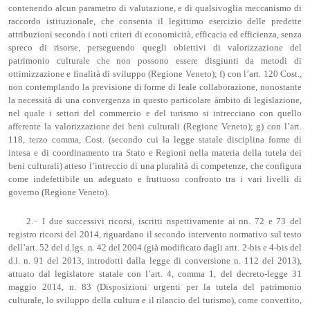
contenendo alcun parametro di valutazione, e di qualsivoglia meccanismo di
raccordo istituzionale, che consenta il legittimo esercizio delle predette
attribuzioni secondo i noti criteri di economicità, efficacia ed efficienza, senza
spreco di risorse, perseguendo quegli obiettivi di valorizzazione del
patrimonio culturale che non possono essere disgiunti da metodi di
ottimizzazione e finalità di sviluppo (Regione Veneto); f) con l’art. 120 Cost.,
non contemplando la previsione di forme di leale collaborazione, nonostante
la necessità di una convergenza in questo particolare àmbito di legislazione,
nel quale i settori del commercio e del turismo si intrecciano con quello
afferente la valorizzazione dei beni culturali (Regione Veneto); g) con l’art.
118, terzo comma, Cost. (secondo cui la legge statale disciplina forme di
intesa e di coordinamento tra Stato e Regioni nella materia della tutela dei
beni culturali) atteso l’intreccio di una pluralità di competenze, che configura
come indefettibile un adeguato e fruttuoso confronto tra i vari livelli di
governo (Regione Veneto).
2.− I due successivi ricorsi, iscritti rispettivamente ai nn. 72 e 73 del
registro ricorsi del 2014, riguardano il secondo intervento normativo sul testo
dell’art. 52 del d.lgs. n. 42 del 2004 (già modificato dagli artt. 2-bis e 4-bis del
d.l. n. 91 del 2013, introdotti dalla legge di conversione n. 112 del 2013),
attuato dal legislatore statale con l’art. 4, comma 1, del decreto-legge 31
maggio 2014, n. 83 (Disposizioni urgenti per la tutela del patrimonio
culturale, lo sviluppo della cultura e il rilancio del turismo), come convertito,