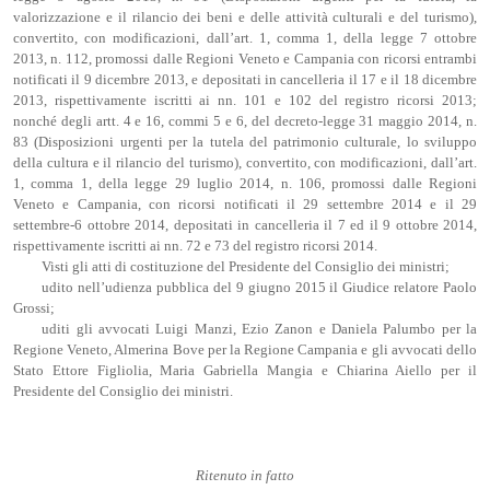
valorizzazione e il rilancio dei beni e delle attività culturali e del turismo),
convertito, con modificazioni, dall’art. 1, comma 1, della legge 7 ottobre
2013, n. 112, promossi dalle Regioni Veneto e Campania con ricorsi entrambi
notificati il 9 dicembre 2013, e depositati in cancelleria il 17 e il 18 dicembre
2013, rispettivamente iscritti ai nn. 101 e 102 del registro ricorsi 2013;
nonché degli artt. 4 e 16, commi 5 e 6, del decreto-legge 31 maggio 2014, n.
83 (Disposizioni urgenti per la tutela del patrimonio culturale, lo sviluppo
della cultura e il rilancio del turismo), convertito, con modificazioni, dall’art.
1, comma 1, della legge 29 luglio 2014, n. 106, promossi dalle Regioni
Veneto e Campania, con ricorsi notificati il 29 settembre 2014 e il 29
settembre-6 ottobre 2014, depositati in cancelleria il 7 ed il 9 ottobre 2014,
rispettivamente iscritti ai nn. 72 e 73 del registro ricorsi 2014.
Visti gli atti di costituzione del Presidente del Consiglio dei ministri;
udito nell’udienza pubblica del 9 giugno 2015 il Giudice relatore Paolo
Grossi;
uditi gli avvocati Luigi Manzi, Ezio Zanon e Daniela Palumbo per la
Regione Veneto, Almerina Bove per la Regione Campania e gli avvocati dello
Stato Ettore Figliolia, Maria Gabriella Mangia e Chiarina Aiello per il
Presidente del Consiglio dei ministri.
Ritenuto in fatto