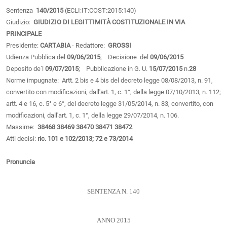
Sentenza
140/2015
(ECLI:IT:COST:2015:140)
Giudizio:
GIUDIZIO DI LEGITTIMITÀ COSTITUZIONALE IN VIA
PRINCIPALE
Presidente:
CARTABIA
- Redattore:
GROSSI
Udienza Pubblica del
09/06/2015
; Decisione del
09/06/2015
Deposito de˙l
09/07/2015
; Pubblicazione in G. U.
15/07/2015
n.
28
Norme impugnate: Artt. 2 bis e 4 bis del decreto legge 08/08/2013, n. 91,
convertito con modificazioni, dall'art. 1, c. 1°, della legge 07/10/2013, n. 112;
artt. 4 e 16, c. 5° e 6°, del decreto legge 31/05/2014, n. 83, convertito, con
modificazioni, dall'art. 1, c. 1°, della legge 29/07/2014, n. 106.
Massime:
38468
38469
38470
38471
38472
Atti decisi:
ric. 101 e 102/2013; 72 e 73/2014
Pronuncia
SENTENZA N. 140
ANNO 2015