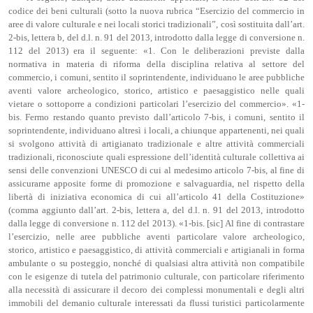
codice dei beni culturali (sotto la nuova rubrica “Esercizio del commercio in
aree di valore culturale e nei locali storici tradizionali”, così sostituita dall’art.
2-bis, lettera b, del d.l. n. 91 del 2013, introdotto dalla legge di conversione n.
112 del 2013) era il seguente: «1. Con le deliberazioni previste dalla
normativa in materia di riforma della disciplina relativa al settore del
commercio, i comuni, sentito il soprintendente, individuano le aree pubbliche
aventi valore archeologico, storico, artistico e paesaggistico nelle quali
vietare o sottoporre a condizioni particolari l’esercizio del commercio». «1-
bis. Fermo restando quanto previsto dall’articolo 7-bis, i comuni, sentito il
soprintendente, individuano altresì i locali, a chiunque appartenenti, nei quali
si svolgono attività di artigianato tradizionale e altre attività commerciali
tradizionali, riconosciute quali espressione dell’identità culturale collettiva ai
sensi delle convenzioni UNESCO di cui al medesimo articolo 7-bis, al fine di
assicurarne apposite forme di promozione e salvaguardia, nel rispetto della
libertà di iniziativa economica di cui all’articolo 41 della Costituzione»
(comma aggiunto dall’art. 2-bis, lettera a, del d.l. n. 91 del 2013, introdotto
dalla legge di conversione n. 112 del 2013). «1-bis. [sic] Al fine di contrastare
l’esercizio, nelle aree pubbliche aventi particolare valore archeologico,
storico, artistico e paesaggistico, di attività commerciali e artigianali in forma
ambulante o su posteggio, nonché di qualsiasi altra attività non compatibile
con le esigenze di tutela del patrimonio culturale, con particolare riferimento
alla necessità di assicurare il decoro dei complessi monumentali e degli altri
immobili del demanio culturale interessati da flussi turistici particolarmente