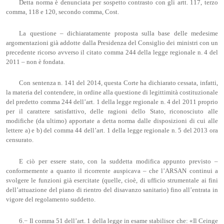
Detta norma è denunciata per sospetto contrasto con gli artt. 117, terzo
comma, 118 e 120, secondo comma, Cost.
La questione – dichiaratamente proposta sulla base delle medesime
argomentazioni già addotte dalla Presidenza del Consiglio dei ministri con un
precedente ricorso avverso il citato comma 244 della legge regionale n. 4 del
2011 – non è fondata.
Con sentenza n. 141 del 2014, questa Corte ha dichiarato cessata, infatti,
la materia del contendere, in ordine alla questione di legittimità costituzionale
del predetto comma 244 dell’art. 1 della legge regionale n. 4 del 2011 proprio
per il carattere satisfattivo, delle ragioni dello Stato, riconosciuto alle
modifiche (da ultimo) apportate a detta norma dalle disposizioni di cui alle
lettere a) e b) del comma 44 dell’art. 1 della legge regionale n. 5 del 2013 ora
censurato.
E ciò per essere stato, con la suddetta modifica appunto previsto –
conformemente a quanto il ricorrente auspicava – che l’ARSAN continui a
svolgere le funzioni già esercitate (quelle, cioè, di ufficio strumentale ai fini
dell’attuazione del piano di rientro del disavanzo sanitario) fino all’entrata in
vigore del regolamento suddetto.
6.− Il comma 51 dell’art. 1 della legge in esame stabilisce che: «Il Ceinge