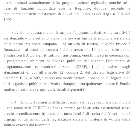
predeterminati annualmente dalla programmazione regionale, nonché sulla
base di funzioni concordate con le Regioni», dunque, secondo la
remunerazione delle prestazioni di cui all’art. 8-sexies del d.lgs. n. 502 del
1992.
Previsione, questa, che conferma, per l’appunto, la distinzione tra attività
assistenziale – che soltanto viene in rilievo ai fini della impugnativa statale
della norma regionale campana – ed attività di ricerca, la quale invece è
finanziata – ai sensi del comma 1 dello stesso art. 10 citato – solo per le
Fondazioni IRCCS e gli Istituti non trasformati, «nei limiti ed in coerenza con
i programmati obiettivi di finanza pubblica del vigente Documento di
programmazione economico-finanziaria (DPEF), […] a valere sugli
stanziamenti di cui all’articolo 12, comma 2, del decreto legislativo 30
dicembre 1992, n. 502, e successive modificazioni, nonché dalle Regioni e da
altri organismi pubblici e privati»; dunque, principalmente tramite il Fondo
sanitario nazionale (e, quindi, la fiscalità generale).
6.4.− Di qui, il contrasto della disposizione di legge regionale denunciata
– che ammette il CEINGE al finanziamento per le attività assistenziali senza
previo accreditamento (rimesso alla mera facoltà di scelta dell’ente) – con i
principi fondamentali della legislazione statale in materia di «tutela della
salute» evocati dal ricorrente.