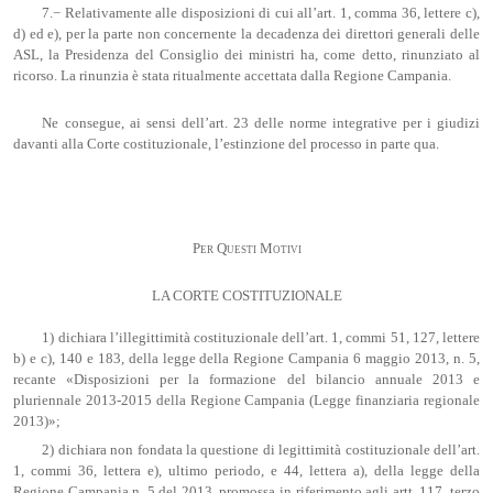
7.− Relativamente alle disposizioni di cui all’art. 1, comma 36, lettere c),
d) ed e), per la parte non concernente la decadenza dei direttori generali delle
ASL, la Presidenza del Consiglio dei ministri ha, come detto, rinunziato al
ricorso. La rinunzia è stata ritualmente accettata dalla Regione Campania.
Ne consegue, ai sensi dell’art. 23 delle norme integrative per i giudizi
davanti alla Corte costituzionale, l’estinzione del processo in parte qua.
Per Questi Motivi
LA CORTE COSTITUZIONALE
1) dichiara l’illegittimità costituzionale dell’art. 1, commi 51, 127, lettere
b) e c), 140 e 183, della legge della Regione Campania 6 maggio 2013, n. 5,
recante «Disposizioni per la formazione del bilancio annuale 2013 e
pluriennale 2013-2015 della Regione Campania (Legge finanziaria regionale
2013)»;
2) dichiara non fondata la questione di legittimità costituzionale dell’art.
1, commi 36, lettera e), ultimo periodo, e 44, lettera a), della legge della
Regione Campania n. 5 del 2013, promossa in riferimento agli artt. 117, terzo