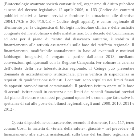
(Biotecnologie avanzate società consortile srl), organismo di diritto pubblico
ai sensi del decreto legislativo 12 aprile 2006, n. 163 (Codice dei contratti
pubblici relativi a lavori, servizi e forniture in attuazione alle direttive
2004/17/CE e 2004/18/CE – Codice degli appalti), è centro regionale di
riferimento per la diagnostica di biologia molecolare clinica e delle malattie
congenite del metabolismo e delle malattie rare. Con decreto del Commissario
ad acta per il piano di rientro dal disavanzo sanitario, è stabilito il
finanziamento alle attività assistenziali sulla base del tariffario regionale. Il
finanziamento, modificabile annualmente in base ad eventuali e motivati
fabbisogni integrativi, è erogato a partire dall’anno 2013, mediante
convenzioni quinquennali con la Regione Campania. Per colmare la carenza
dell’offerta della rete laboratoristica regionale, il Ceinge può presentare
domanda di accreditamento istituzionale, previa verifica di rispondenza ai
requisiti di qualificazione richiesti. I contratti sono stipulati nei limiti fissati
da appositi provvedimenti commissariali. Il predetto istituto opera sulla base
di accordi istituzionali in coerenza e nei limiti dei vincoli finanziari previsti
dal piano di rientro e connessi programmi operativi e comunque fatte salve le
spettanze di cui alle poste dei bilanci regionali degli anni 2009, 2010, 2011 e
2012».
Questa disposizione contrasterebbe, secondo il ricorrente, l’art. 117, terzo
comma Cost., in materia di «tutela della salute», giacché – nel prevedere «il
finanziamento alle attività assistenziali sulla base del tariffario regionale, di