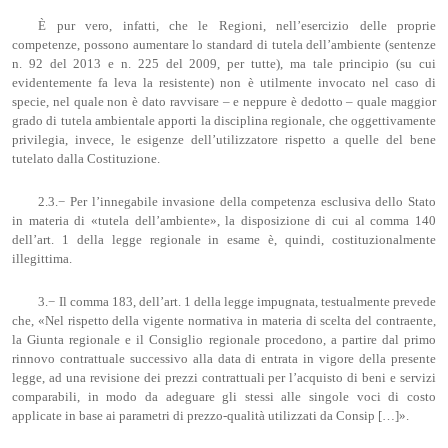
È pur vero, infatti, che le Regioni, nell’esercizio delle proprie
competenze, possono aumentare lo standard di tutela dell’ambiente (sentenze
n. 92 del 2013 e n. 225 del 2009, per tutte), ma tale principio (su cui
evidentemente fa leva la resistente) non è utilmente invocato nel caso di
specie, nel quale non è dato ravvisare – e neppure è dedotto – quale maggior
grado di tutela ambientale apporti la disciplina regionale, che oggettivamente
privilegia, invece, le esigenze dell’utilizzatore rispetto a quelle del bene
tutelato dalla Costituzione.
2.3.− Per l’innegabile invasione della competenza esclusiva dello Stato
in materia di «tutela dell’ambiente», la disposizione di cui al comma 140
dell’art. 1 della legge regionale in esame è, quindi, costituzionalmente
illegittima.
3.− Il comma 183, dell’art. 1 della legge impugnata, testualmente prevede
che, «Nel rispetto della vigente normativa in materia di scelta del contraente,
la Giunta regionale e il Consiglio regionale procedono, a partire dal primo
rinnovo contrattuale successivo alla data di entrata in vigore della presente
legge, ad una revisione dei prezzi contrattuali per l’acquisto di beni e servizi
comparabili, in modo da adeguare gli stessi alle singole voci di costo
applicate in base ai parametri di prezzo-qualità utilizzati da Consip […]».