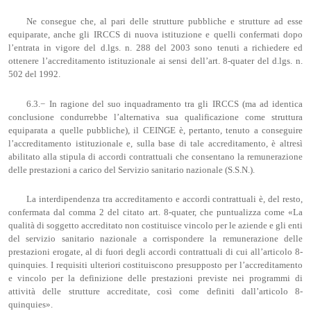
Ne consegue che, al pari delle strutture pubbliche e strutture ad esse
equiparate, anche gli IRCCS di nuova istituzione e quelli confermati dopo
l’entrata in vigore del d.lgs. n. 288 del 2003 sono tenuti a richiedere ed
ottenere l’accreditamento istituzionale ai sensi dell’art. 8-quater del d.lgs. n.
502 del 1992.
6.3.− In ragione del suo inquadramento tra gli IRCCS (ma ad identica
conclusione condurrebbe l’alternativa sua qualificazione come struttura
equiparata a quelle pubbliche), il CEINGE è, pertanto, tenuto a conseguire
l’accreditamento istituzionale e, sulla base di tale accreditamento, è altresì
abilitato alla stipula di accordi contrattuali che consentano la remunerazione
delle prestazioni a carico del Servizio sanitario nazionale (S.S.N.).
La interdipendenza tra accreditamento e accordi contrattuali è, del resto,
confermata dal comma 2 del citato art. 8-quater, che puntualizza come «La
qualità di soggetto accreditato non costituisce vincolo per le aziende e gli enti
del servizio sanitario nazionale a corrispondere la remunerazione delle
prestazioni erogate, al di fuori degli accordi contrattuali di cui all’articolo 8-
quinquies. I requisiti ulteriori costituiscono presupposto per l’accreditamento
e vincolo per la definizione delle prestazioni previste nei programmi di
attività delle strutture accreditate, così come definiti dall’articolo 8-
quinquies».