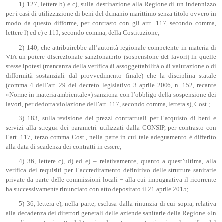
1) 127, lettere b) e c), sulla destinazione alla Regione di un indennizzo
per i casi di utilizzazione di beni del demanio marittimo senza titolo ovvero in
modo da questo difforme, per contrasto con gli artt. 117, secondo comma,
lettere l) ed e) e 119, secondo comma, della Costituzione;
2) 140, che attribuirebbe all’autorità regionale competente in materia di
VIA un potere discrezionale sanzionatorio (sospensione dei lavori) in quelle
stesse ipotesi (mancanza della verifica di assoggettabilità o di valutazione o di
difformità sostanziali dal provvedimento finale) che la disciplina statale
(comma 4 dell’art. 29 del decreto legislativo 3 aprile 2006, n. 152, recante
«Norme in materia ambientale») sanziona con l’obbligo della sospensione dei
lavori, per dedotta violazione dell’art. 117, secondo comma, lettera s), Cost.;
3) 183, sulla revisione dei prezzi contrattuali per l’acquisto di beni e
servizi alla stregua dei parametri utilizzati dalla CONSIP, per contrasto con
l’art. 117, terzo comma Cost., nella parte in cui tale adeguamento è differito
alla data di scadenza dei contratti in essere;
4) 36, lettere c), d) ed e) – relativamente, quanto a quest’ultima, alla
verifica dei requisiti per l’accreditamento definitivo delle strutture sanitarie
private da parte delle commissioni locali − alla cui impugnativa il ricorrente
ha successivamente rinunciato con atto depositato il 21 aprile 2015;
5) 36, lettera e), nella parte, esclusa dalla rinunzia di cui sopra, relativa
alla decadenza dei direttori generali delle aziende sanitarie della Regione «In