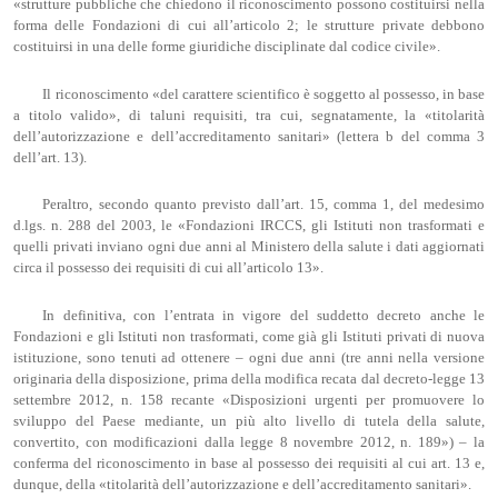
«strutture pubbliche che chiedono il riconoscimento possono costituirsi nella
forma delle Fondazioni di cui all’articolo 2; le strutture private debbono
costituirsi in una delle forme giuridiche disciplinate dal codice civile».
Il riconoscimento «del carattere scientifico è soggetto al possesso, in base
a titolo valido», di taluni requisiti, tra cui, segnatamente, la «titolarità
dell’autorizzazione e dell’accreditamento sanitari» (lettera b del comma 3
dell’art. 13).
Peraltro, secondo quanto previsto dall’art. 15, comma 1, del medesimo
d.lgs. n. 288 del 2003, le «Fondazioni IRCCS, gli Istituti non trasformati e
quelli privati inviano ogni due anni al Ministero della salute i dati aggiornati
circa il possesso dei requisiti di cui all’articolo 13».
In definitiva, con l’entrata in vigore del suddetto decreto anche le
Fondazioni e gli Istituti non trasformati, come già gli Istituti privati di nuova
istituzione, sono tenuti ad ottenere – ogni due anni (tre anni nella versione
originaria della disposizione, prima della modifica recata dal decreto-legge 13
settembre 2012, n. 158 recante «Disposizioni urgenti per promuovere lo
sviluppo del Paese mediante, un più alto livello di tutela della salute,
convertito, con modificazioni dalla legge 8 novembre 2012, n. 189») – la
conferma del riconoscimento in base al possesso dei requisiti al cui art. 13 e,
dunque, della «titolarità dell’autorizzazione e dell’accreditamento sanitari».