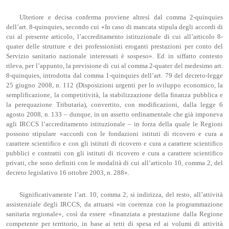
Ulteriore e decisa conferma proviene altresì dal comma 2-quinquies
dell’art. 8-quinquies, secondo cui «In caso di mancata stipula degli accordi di
cui al presente articolo, l’accreditamento istituzionale di cui all’articolo 8-
quater delle strutture e dei professionisti eroganti prestazioni per conto del
Servizio sanitario nazionale interessati è sospeso». Ed in siffatto contesto
rileva, per l’appunto, la previsione di cui al comma 2-quater del medesimo art.
8-quinquies, introdotta dal comma 1-quinquies dell’art. 79 del decreto-legge
25 giugno 2008, n. 112 (Disposizioni urgenti per lo sviluppo economico, la
semplificazione, la competitività, la stabilizzazione della finanza pubblica e
la perequazione Tributaria), convertito, con modificazioni, dalla legge 6
agosto 2008, n. 133 – dunque, in un assetto ordinamentale che già imponeva
agli IRCCS l’accreditamento istituzionale – in forza della quale le Regioni
possono stipulare «accordi con le fondazioni istituti di ricovero e cura a
carattere scientifico e con gli istituti di ricovero e cura a carattere scientifico
pubblici e contratti con gli istituti di ricovero e cura a carattere scientifico
privati, che sono definiti con le modalità di cui all’articolo 10, comma 2, del
decreto legislativo 16 ottobre 2003, n. 288».
Significativamente l’art. 10, comma 2, si indirizza, del resto, all’attività
assistenziale degli IRCCS, da attuarsi «in coerenza con la programmazione
sanitaria regionale», così da essere «finanziata a prestazione dalla Regione
competente per territorio, in base ai tetti di spesa ed ai volumi di attività