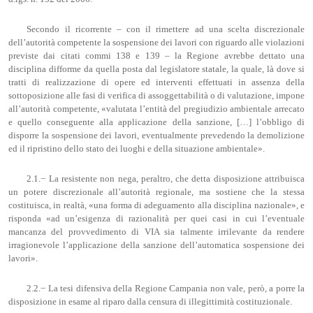
Secondo il ricorrente – con il rimettere ad una scelta discrezionale
dell’autorità competente la sospensione dei lavori con riguardo alle violazioni
previste dai citati commi 138 e 139 – la Regione avrebbe dettato una
disciplina difforme da quella posta dal legislatore statale, la quale, là dove si
tratti di realizzazione di opere ed interventi effettuati in assenza della
sottoposizione alle fasi di verifica di assoggettabilità o di valutazione, impone
all’autorità competente, «valutata l’entità del pregiudizio ambientale arrecato
e quello conseguente alla applicazione della sanzione, […] l’obbligo di
disporre la sospensione dei lavori, eventualmente prevedendo la demolizione
ed il ripristino dello stato dei luoghi e della situazione ambientale».
2.1.− La resistente non nega, peraltro, che detta disposizione attribuisca
un potere discrezionale all’autorità regionale, ma sostiene che la stessa
costituisca, in realtà, «una forma di adeguamento alla disciplina nazionale», e
risponda «ad un’esigenza di razionalità per quei casi in cui l’eventuale
mancanza del provvedimento di VIA sia talmente irrilevante da rendere
irragionevole l’applicazione della sanzione dell’automatica sospensione dei
lavori».
2.2.− La tesi difensiva della Regione Campania non vale, però, a porre la
disposizione in esame al riparo dalla censura di illegittimità costituzionale.