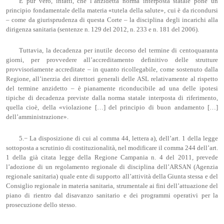
È pur vero, infatti, che l’anzidetta norma interposta statale pone un
principio fondamentale della materia «tutela della salute», cui è da ricondursi
– come da giurisprudenza di questa Corte – la disciplina degli incarichi alla
dirigenza sanitaria (sentenze n. 129 del 2012, n. 233 e n. 181 del 2006).
Tuttavia, la decadenza per inutile decorso del termine di centoquaranta
giorni, per provvedere all’accreditamento definitivo delle strutture
provvisoriamente accreditate – in quanto ricollegabile, come sostenuto dalla
Regione, all’inerzia dei direttori generali delle ASL relativamente al rispetto
del termine anzidetto – è pianamente riconducibile ad una delle ipotesi
tipiche di decadenza previste dalla norma statale interposta di riferimento,
quella cioè, della «violazione […] del principio di buon andamento […]
dell’amministrazione».
5.− La disposizione di cui al comma 44, lettera a), dell’art. 1 della legge
sottoposta a scrutinio di costituzionalità, nel modificare il comma 244 dell’art.
1 della già citata legge della Regione Campania n. 4 del 2011, prevede
l’adozione di un regolamento regionale di disciplina dell’ARSAN (Agenzia
regionale sanitaria) quale ente di supporto all’attività della Giunta stessa e del
Consiglio regionale in materia sanitaria, strumentale ai fini dell’attuazione del
piano di rientro dal disavanzo sanitario e dei programmi operativi per la
prosecuzione dello stesso.