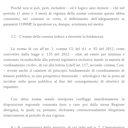
Poiché non si può, però, escludere – ed è logico anzi ritenere – che nel
periodo (1 anno e 3 mesi) di vigenza della norma censurata questa abbia
consentito, nei contratti in corso, il differimento dell’adeguamento ai
parametri CONSIP, la questione va, dunque, scrutinata nel merito.
3.2.− L’esame della censura induce a ritenerne la fondatezza.
La norma di cui all’art. 1, comma 13, del d.l. n. 95 del 2012, come
convertito dalla legge n. 135 del 2012 – oltre ad essere per struttura e
contenuto riconducibile alla potestà legislativa esclusiva statale in materia di
«ordinamento civile», di cui alla lettera l) dell’art. 117, secondo comma, Cost.
– riveste anche il carattere di principio fondamentale di coordinamento di
finanza pubblica, in una prospettiva funzionale − teleologica che la porta ad
incidere sulla spesa pubblica al fine del conseguimento di obiettivi di
risparmio.
Con detta norma statale interposta confligge manifestamente la
disposizione regionale censurata (non a caso poi dalla stessa Regione
abrogata), la quale va, pertanto, dichiarata costituzionalmente illegittima
relativamente al periodo di sua vigenza.
4.− In conseguenza della rinunzia, di cui infra sub n. 7, l’impugnativa