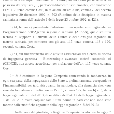
caso di mancato rispetto del termine di centoquaranta giorni per la verifica del
possesso dei requisiti […] per l’accreditamento istituzionale», che violerebbe
l’art. 117, terzo comma Cost., in relazione all’art. 3-bis, comma 7, del decreto
legislativo 30 dicembre 1992, n. 502 (Riordino della disciplina in materia
sanitaria, a norma dell’articolo 1 della legge 23 ottobre 1992, n. 421);
6) 44, lettera a), prevedente l’adozione di un regolamento regionale per
l’organizzazione dell’Agenzia regionale sanitaria (ARSAN), quale struttura
tecnica di supporto all’attività della Giunta e del Consiglio regionali in
materia sanitaria, per contrasto con gli artt. 117, terzo comma, 118 e 120,
secondo comma, Cost.;
7) 51, sul finanziamento delle attività assistenziali del Centro di ricerca
di ingegneria genetica – Biotecnologie avanzate società consortile srl
(CEINGE), non ancora accreditato, per violazione dell’art. 117, terzo comma,
Cost.
2.− Si è costituita la Regione Campania contestando la fondatezza, in
ogni sua parte, della impugnativa dello Stato e, preliminarmente, eccependone
l’inammissibilità per tardività quanto, in particolare, alla denuncia che, «pur
essendo formalmente rivolta contro l’art. 1, comma 127, lettere b) e c), della
legge regionale n. 5 del 2013, di modifica dell’art. 12 della legge regionale n.
1 del 2012, in realtà colpisce tale ultima norma in parti che non sono state
toccate dalle modifiche apportate dalla legge regionale n. 5 del 2013».
3.− Nelle more del giudizio, la Regione Campania ha adottato la legge 7