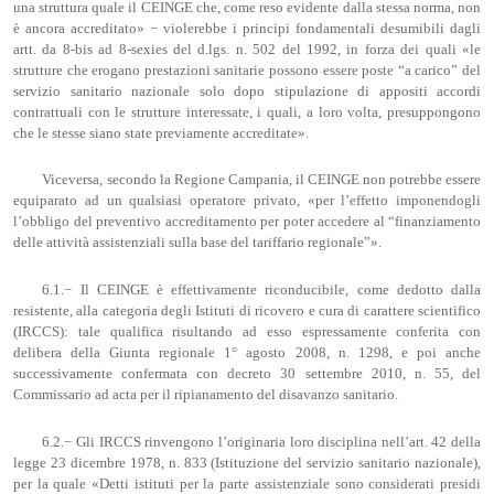
una struttura quale il CEINGE che, come reso evidente dalla stessa norma, non
è ancora accreditato» − violerebbe i principi fondamentali desumibili dagli
artt. da 8-bis ad 8-sexies del d.lgs. n. 502 del 1992, in forza dei quali «le
strutture che erogano prestazioni sanitarie possono essere poste “a carico” del
servizio sanitario nazionale solo dopo stipulazione di appositi accordi
contrattuali con le strutture interessate, i quali, a loro volta, presuppongono
che le stesse siano state previamente accreditate».
Viceversa, secondo la Regione Campania, il CEINGE non potrebbe essere
equiparato ad un qualsiasi operatore privato, «per l’effetto imponendogli
l’obbligo del preventivo accreditamento per poter accedere al “finanziamento
delle attività assistenziali sulla base del tariffario regionale”».
6.1.− Il CEINGE è effettivamente riconducibile, come dedotto dalla
resistente, alla categoria degli Istituti di ricovero e cura di carattere scientifico
(IRCCS): tale qualifica risultando ad esso espressamente conferita con
delibera della Giunta regionale 1° agosto 2008, n. 1298, e poi anche
successivamente confermata con decreto 30 settembre 2010, n. 55, del
Commissario ad acta per il ripianamento del disavanzo sanitario.
6.2.− Gli IRCCS rinvengono l’originaria loro disciplina nell’art. 42 della
legge 23 dicembre 1978, n. 833 (Istituzione del servizio sanitario nazionale),
per la quale «Detti istituti per la parte assistenziale sono considerati presidi