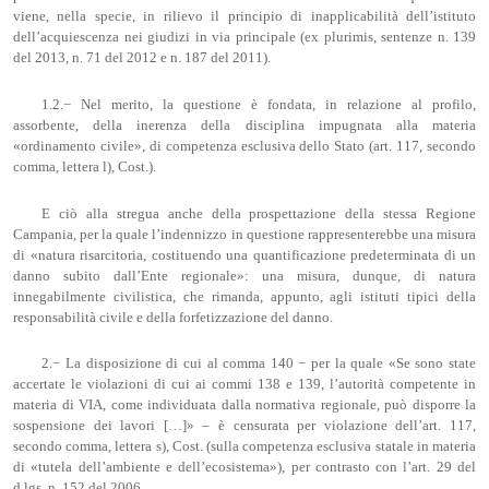
viene, nella specie, in rilievo il principio di inapplicabilità dell’istituto
dell’acquiescenza nei giudizi in via principale (ex plurimis, sentenze n. 139
del 2013, n. 71 del 2012 e n. 187 del 2011).
1.2.− Nel merito, la questione è fondata, in relazione al profilo,
assorbente, della inerenza della disciplina impugnata alla materia
«ordinamento civile», di competenza esclusiva dello Stato (art. 117, secondo
comma, lettera l), Cost.).
E ciò alla stregua anche della prospettazione della stessa Regione
Campania, per la quale l’indennizzo in questione rappresenterebbe una misura
di «natura risarcitoria, costituendo una quantificazione predeterminata di un
danno subito dall’Ente regionale»: una misura, dunque, di natura
innegabilmente civilistica, che rimanda, appunto, agli istituti tipici della
responsabilità civile e della forfetizzazione del danno.
2.− La disposizione di cui al comma 140 − per la quale «Se sono state
accertate le violazioni di cui ai commi 138 e 139, l’autorità competente in
materia di VIA, come individuata dalla normativa regionale, può disporre la
sospensione dei lavori […]» – è censurata per violazione dell’art. 117,
secondo comma, lettera s), Cost. (sulla competenza esclusiva statale in materia
di «tutela dell’ambiente e dell’ecosistema»), per contrasto con l’art. 29 del
d.lgs. n. 152 del 2006.