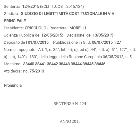
Sentenza
124/2015
(ECLI:IT:COST:2015:124)
Giudizio:
GIUDIZIO DI LEGITTIMITÀ COSTITUZIONALE IN VIA
PRINCIPALE
Presidente:
CRISCUOLO
- Redattore:
MORELLI
Udienza Pubblica del
12/05/2015
; Decisione del
13/05/2015
Deposito de˙l
01/07/2015
; Pubblicazione in G. U.
08/07/2015
n.
27
Norme impugnate: Art. 1, c. 36°, lett. c), d), ed e), 44°, lett. a), 51°, 127°, lett.
b) e c), 140° e 183°, della legge della Regione Campania 06/05/2013, n. 5.
Massime:
38440
38441
38442
38443
38444
38445
38446
Atti decisi:
ric. 75/2013
Pronuncia
SENTENZA N. 124
ANNO 2015