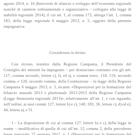
agosto 2014, n. 16 (Interventi di rilancio e sviluppo dell’economia regionale
nonché di carattere ordinamentale e organizzativo − collegato alla legge di
stabilità regionale 2014), il cui art. 1, al comma 173, abroga l’art. 1, comma
183, della legge regionale 6 maggio 2013, n. 5, oggetto della presente
impugnativa.
Considerato in diritto
Con ricorso, resistito dalla Regione Campania, il Presidente del
Consiglio dei ministri ha impugnato − per denunciato contrasto con gli artt.
117, comma secondo, lettere c), l), ed s), e comma terzo; 118; 119, secondo
comma, e 120, secondo comma, della Costituzione – la legge della Regione
Campania 6 maggio 2013, n. 5, recante «Disposizioni per la formazione del
bilancio annuale 2013 e pluriennale 2013-2015 della Regione Campania
(Legge finanziaria regionale 2013)», relativamente all’art. 1, e con riguardo,
nell’ordine, ai suoi commi 127, lettere b) e c); 140; 183; 36, lettere c), d) ed e);
44, lettera a), e 51.
1.– La disposizione di cui al comma 127, lettere b) e c), della legge in
esame – modificativa di quella di cui all’art. 12, comma 2, della precedente
legge regionale 27 gennaio 2012, n. 1 (Disposizioni per la formazione del