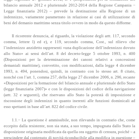
bilancio annuale 2012 e pluriennale 2012-2014 della Regione Campania −
Legge finanziaria 2012) – prevede la destinazione alla Regione di un
indennizzo, variamente parametrato in relazione ai casi di utilizzazione di
beni del demanio marittimo senza titolo ovvero in modo da questo difforme.
Il ricorrente denuncia, al riguardo, la violazione degli artt. 117, secondo
comma, lettere l) ed e), e 119, secondo comma, Cost., sul rilievo che
l’indennizzo anzidetto rappresenti «una duplicazione dell’indennizzo dovuto
allo Stato» ai sensi dell’art. 8 del decreto-legge 5 ottobre 1993, n. 400
(Disposizioni per la determinazione dei canoni relativi a concessioni
demaniali marittime), convertito, con modificazioni, dalla legge 4 dicembre
1993, n. 494, ponendosi, quindi, in contrasto con lo stesso art. 8 citato,
nonché con l’art. 1, comma 257, della legge 27 dicembre 2006, n. 296, recante
«Disposizioni per la formazione del bilancio annuale e pluriennale dello Stato
(legge finanziaria 2007)» e con le disposizioni del codice della navigazione
(artt. 32 e seguenti), che riservano allo Stato la potestà di imposizione e
riscossione degli indennizzi in quanto inerenti alle funzioni dominicali ad
esso spettanti in base all’art. 822 del codice civile.
1.1.− La questione è ammissibile, non rilevando in contrario che, come
eccepito dalla resistente, non sia stata, a suo tempo, impugnata dallo Stato la
disposizione originaria modificata da quella ora oggetto di censura, poiché – a
prescindere dal contenuto di novità riconducibile alla modifica in questione –