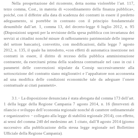
Nella prospettazione del ricorrente, detta norma violerebbe l’art. 117,
terzo comma, Cost., in materia di «coordinamento della finanza pubblica»,
poiché, con il differire alla data di scadenza dei contratti in essere il predetto
adeguamento, si porrebbe in contrasto con il principio fondamentale
desumibile dall’art. 1, comma 13, del decreto-legge 6 luglio 2012, n. 95
(Disposizioni urgenti per la revisione della spesa pubblica con invarianza dei
servizi ai cittadini nonché misure di rafforzamento patrimoniale delle imprese
del settore bancario), convertito, con modificazioni, dalla legge 7 agosto
2012, n. 135, il quale ha introdotto, «con effetti di automatica inserzione nei
contratti in essere, il diritto di recesso della pubblica amministrazione
contraente, da esercitarsi prima della scadenza contrattuale nel caso in cui i
parametri delle convenzioni stipulate da Consip successivamente alla
sottoscrizione del contratto siano migliorativi e l’appaltatore non acconsenta
ad una modifica delle condizioni economiche tale da adeguare l’onere
contrattuale ai citati parametri».
3.1.− La disposizione denunciata è stata abrogata dal comma 173 dell’art.
1 della legge della Regione Campania 7 agosto 2014, n. 16 (Interventi di
rilancio e sviluppo dell’economia regionale nonché di carattere ordinamentale
e organizzativo − collegato alla legge di stabilità regionale 2014), con effetto,
ai sensi del comma 240 del medesimo art. 1 citato, dall’8 agosto 2014 (giorno
successivo alla pubblicazione della stessa legge regionale nel Bollettino
Ufficiale della Regione Campania).