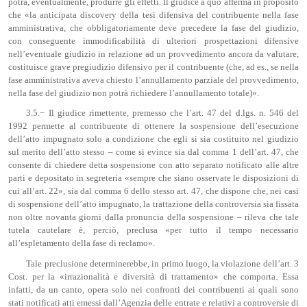
potrà, eventualmente, produrre gli effetti. Il giudice a quo afferma in proposito
che «la anticipata discovery della tesi difensiva del contribuente nella fase
amministrativa, che obbligatoriamente deve precedere la fase del giudizio,
con conseguente immodificabilità di ulteriori prospettazioni difensive
nell’eventuale giudizio in relazione ad un provvedimento ancora da valutare,
costituisce grave pregiudizio difensivo per il contribuente (che, ad es., se nella
fase amministrativa aveva chiesto l’annullamento parziale del provvedimento,
nella fase del giudizio non potrà richiedere l’annullamento totale)».
3.5.− Il giudice rimettente, premesso che l’art. 47 del d.lgs. n. 546 del
1992 permette al contribuente di ottenere la sospensione dell’esecuzione
dell’atto impugnato solo a condizione che egli si sia costituito nel giudizio
sul merito dell’atto stesso – come si evince sia dal comma 1 dell’art. 47, che
consente di chiedere detta sospensione con atto separato notificato alle altre
parti e depositato in segreteria «sempre che siano osservate le disposizioni di
cui all’art. 22», sia dal comma 6 dello stesso art. 47, che dispone che, nei casi
di sospensione dell’atto impugnato, la trattazione della controversia sia fissata
non oltre novanta giorni dalla pronuncia della sospensione – rileva che tale
tutela cautelare è, perciò, preclusa «per tutto il tempo necessario
all’espletamento della fase di reclamo».
Tale preclusione determinerebbe, in primo luogo, la violazione dell’art. 3
Cost. per la «irrazionalità e diversità di trattamento» che comporta. Essa
infatti, da un canto, opera solo nei confronti dei contribuenti ai quali sono
stati notificati atti emessi dall’Agenzia delle entrate e relativi a controversie di