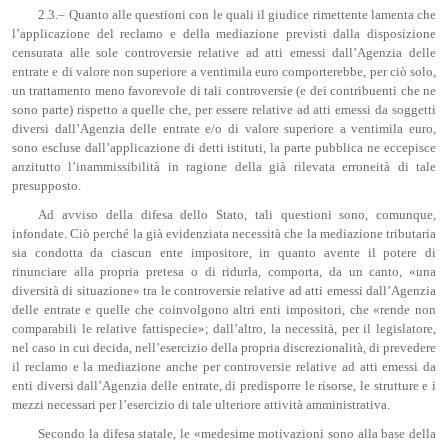
2.3.– Quanto alle questioni con le quali il giudice rimettente lamenta che
l’applicazione del reclamo e della mediazione previsti dalla disposizione
censurata alle sole controversie relative ad atti emessi dall’Agenzia delle
entrate e di valore non superiore a ventimila euro comporterebbe, per ciò solo,
un trattamento meno favorevole di tali controversie (e dei contribuenti che ne
sono parte) rispetto a quelle che, per essere relative ad atti emessi da soggetti
diversi dall’Agenzia delle entrate e/o di valore superiore a ventimila euro,
sono escluse dall’applicazione di detti istituti, la parte pubblica ne eccepisce
anzitutto l’inammissibilità in ragione della già rilevata erroneità di tale
presupposto.
Ad avviso della difesa dello Stato, tali questioni sono, comunque,
infondate. Ciò perché la già evidenziata necessità che la mediazione tributaria
sia condotta da ciascun ente impositore, in quanto avente il potere di
rinunciare alla propria pretesa o di ridurla, comporta, da un canto, «una
diversità di situazione» tra le controversie relative ad atti emessi dall’Agenzia
delle entrate e quelle che coinvolgono altri enti impositori, che «rende non
comparabili le relative fattispecie»; dall’altro, la necessità, per il legislatore,
nel caso in cui decida, nell’esercizio della propria discrezionalità, di prevedere
il reclamo e la mediazione anche per controversie relative ad atti emessi da
enti diversi dall’Agenzia delle entrate, di predisporre le risorse, le strutture e i
mezzi necessari per l’esercizio di tale ulteriore attività amministrativa.
Secondo la difesa statale, le «medesime motivazioni sono alla base della