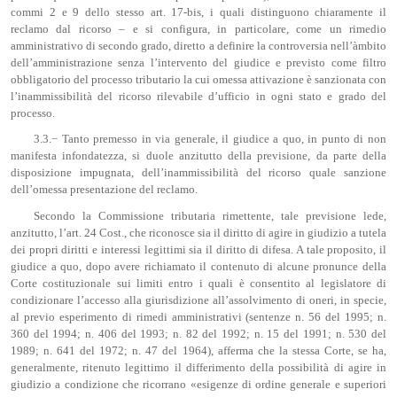
commi 2 e 9 dello stesso art. 17-bis, i quali distinguono chiaramente il
reclamo dal ricorso – e si configura, in particolare, come un rimedio
amministrativo di secondo grado, diretto a definire la controversia nell’àmbito
dell’amministrazione senza l’intervento del giudice e previsto come filtro
obbligatorio del processo tributario la cui omessa attivazione è sanzionata con
l’inammissibilità del ricorso rilevabile d’ufficio in ogni stato e grado del
processo.
3.3.− Tanto premesso in via generale, il giudice a quo, in punto di non
manifesta infondatezza, si duole anzitutto della previsione, da parte della
disposizione impugnata, dell’inammissibilità del ricorso quale sanzione
dell’omessa presentazione del reclamo.
Secondo la Commissione tributaria rimettente, tale previsione lede,
anzitutto, l’art. 24 Cost., che riconosce sia il diritto di agire in giudizio a tutela
dei propri diritti e interessi legittimi sia il diritto di difesa. A tale proposito, il
giudice a quo, dopo avere richiamato il contenuto di alcune pronunce della
Corte costituzionale sui limiti entro i quali è consentito al legislatore di
condizionare l’accesso alla giurisdizione all’assolvimento di oneri, in specie,
al previo esperimento di rimedi amministrativi (sentenze n. 56 del 1995; n.
360 del 1994; n. 406 del 1993; n. 82 del 1992; n. 15 del 1991; n. 530 del
1989; n. 641 del 1972; n. 47 del 1964), afferma che la stessa Corte, se ha,
generalmente, ritenuto legittimo il differimento della possibilità di agire in
giudizio a condizione che ricorrano «esigenze di ordine generale e superiori