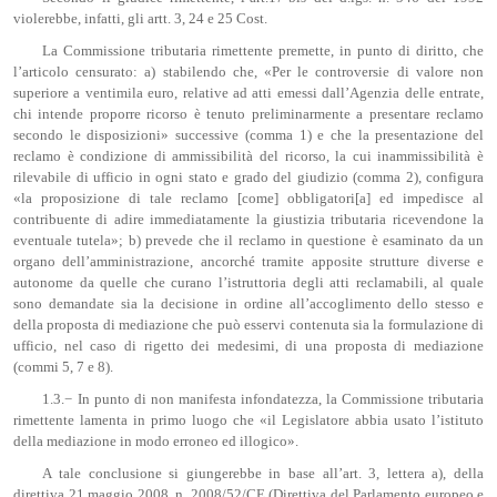
violerebbe, infatti, gli artt. 3, 24 e 25 Cost.
La Commissione tributaria rimettente premette, in punto di diritto, che
l’articolo censurato: a) stabilendo che, «Per le controversie di valore non
superiore a ventimila euro, relative ad atti emessi dall’Agenzia delle entrate,
chi intende proporre ricorso è tenuto preliminarmente a presentare reclamo
secondo le disposizioni» successive (comma 1) e che la presentazione del
reclamo è condizione di ammissibilità del ricorso, la cui inammissibilità è
rilevabile di ufficio in ogni stato e grado del giudizio (comma 2), configura
«la proposizione di tale reclamo [come] obbligatori[a] ed impedisce al
contribuente di adire immediatamente la giustizia tributaria ricevendone la
eventuale tutela»; b) prevede che il reclamo in questione è esaminato da un
organo dell’amministrazione, ancorché tramite apposite strutture diverse e
autonome da quelle che curano l’istruttoria degli atti reclamabili, al quale
sono demandate sia la decisione in ordine all’accoglimento dello stesso e
della proposta di mediazione che può esservi contenuta sia la formulazione di
ufficio, nel caso di rigetto dei medesimi, di una proposta di mediazione
(commi 5, 7 e 8).
1.3.− In punto di non manifesta infondatezza, la Commissione tributaria
rimettente lamenta in primo luogo che «il Legislatore abbia usato l’istituto
della mediazione in modo erroneo ed illogico».
A tale conclusione si giungerebbe in base all’art. 3, lettera a), della
direttiva 21 maggio 2008, n. 2008/52/CE (Direttiva del Parlamento europeo e