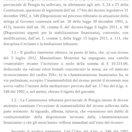
provinciale di Perugia ha sollevato, in riferimento agli artt. 3, 24 e 25 della
Costituzione, questioni di legittimità dell’art. 17-bis del decreto legislativo 31
dicembre 1992, n. 546 (Disposizioni sul processo tributario in attuazione della
delega al Governo contenuta nell’art. 30 della legge 30 dicembre 1991, n.
413), inserito dall’art. 39, comma 9, del decreto-legge 6 luglio 2011, n. 98
(Disposizioni urgenti per la stabilizzazione finanziaria), convertito, con
modificazioni, dall’art. 1, comma 1, della legge 15 luglio 2011, n. 111, che
disciplina il reclamo e la mediazione tributarie.
1.1.– Il giudice rimettente riferisce, in punto di fatto, che: a) con ricorso
del 5 luglio 2012, Massimiliano Morettini ha impugnato una cartella
«esattoriale» recante l’iscrizione a ruolo della somma di € 16.531,06,
deducendo sia «alcuni errori formali concernenti» la stessa, sia «il mancato
riconoscimento del credito IVA»; b) la «Amministrazione finanziaria» ha, in
via preliminare, eccepito l’inammissibilità del ricorso perché il ricorrente non
aveva «adito l’istituto della mediazione» previsto dall’art. 17-bis del d.lgs. n.
546 del 1992, e, nel merito, chiesto il rigetto del gravame.
1.2.– La Commissione tributaria provinciale di Perugia ritiene di dovere
anzitutto esaminare l’eccezione di inammissibilità del ricorso sollevata dalla
parte resistente. Al riguardo, afferma, tuttavia, che «sussistono seri dubbi di
costituzionalità» della disposizione invocata dalla «Amministrazione
finanziaria» e che gli stessi hanno «riflessi immediati sull’esito del ricorso».
Secondo il giudice rimettente, l’art.17-bis del d.lgs. n. 546 del 1992