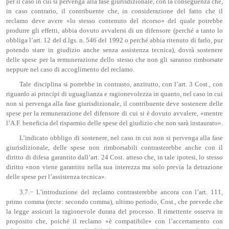
per il caso in cui si pervenga alla fase giurisdizionale, con la conseguenza che,
in caso contrario, il contribuente che, in considerazione del fatto che il
reclamo deve avere «lo stesso contenuto del ricorso» del quale potrebbe
produrre gli effetti, abbia dovuto avvalersi di un difensore (perché a tanto lo
obbliga l’art. 12 del d.lgs. n. 546 del 1992 o perché abbia ritenuto di farlo, pur
potendo stare in giudizio anche senza assistenza tecnica), dovrà sostenere
delle spese per la remunerazione dello stesso che non gli saranno rimborsate
neppure nel caso di accoglimento del reclamo.
Tale disciplina si porrebbe in contrasto, anzitutto, con l’art. 3 Cost., con
riguardo ai princípi di uguaglianza e ragionevolezza in quanto, nel caso in cui
non si pervenga alla fase giurisdizionale, il contribuente deve sostenere delle
spese per la remunerazione del difensore di cui si è dovuto avvalere, «mentre
l’A.F. beneficia del risparmio delle spese del giudizio che non sarà instaurato».
L’indicato obbligo di sostenere, nel caso in cui non si pervenga alla fase
giurisdizionale, delle spese non rimborsabili contrasterebbe anche con il
diritto di difesa garantito dall’art. 24 Cost. atteso che, in tale ipotesi, lo stesso
diritto «non viene garantito nella sua interezza ma solo previa la detrazione
delle spese per l’assistenza tecnica».
3.7.− L’introduzione del reclamo contrasterebbe ancora con l’art. 111,
primo comma (recte: secondo comma), ultimo periodo, Cost., che prevede che
la legge assicuri la ragionevole durata del processo. Il rimettente osserva in
proposito che, poiché il reclamo «è compatibile» con l’accertamento con