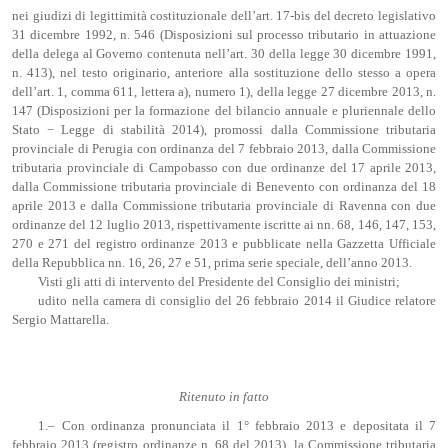
nei giudizi di legittimità costituzionale dell’art. 17-bis del decreto legislativo
31 dicembre 1992, n. 546 (Disposizioni sul processo tributario in attuazione
della delega al Governo contenuta nell’art. 30 della legge 30 dicembre 1991,
n. 413), nel testo originario, anteriore alla sostituzione dello stesso a opera
dell’art. 1, comma 611, lettera a), numero 1), della legge 27 dicembre 2013, n.
147 (Disposizioni per la formazione del bilancio annuale e pluriennale dello
Stato − Legge di stabilità 2014), promossi dalla Commissione tributaria
provinciale di Perugia con ordinanza del 7 febbraio 2013, dalla Commissione
tributaria provinciale di Campobasso con due ordinanze del 17 aprile 2013,
dalla Commissione tributaria provinciale di Benevento con ordinanza del 18
aprile 2013 e dalla Commissione tributaria provinciale di Ravenna con due
ordinanze del 12 luglio 2013, rispettivamente iscritte ai nn. 68, 146, 147, 153,
270 e 271 del registro ordinanze 2013 e pubblicate nella Gazzetta Ufficiale
della Repubblica nn. 16, 26, 27 e 51, prima serie speciale, dell’anno 2013.
Visti gli atti di intervento del Presidente del Consiglio dei ministri;
udito nella camera di consiglio del 26 febbraio 2014 il Giudice relatore
Sergio Mattarella.
Ritenuto in fatto
1.– Con ordinanza pronunciata il 1° febbraio 2013 e depositata il 7
febbraio 2013 (registro ordinanze n. 68 del 2013), la Commissione tributaria