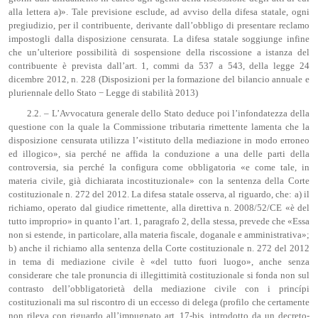
alla lettera a)». Tale previsione esclude, ad avviso della difesa statale, ogni
pregiudizio, per il contribuente, derivante dall’obbligo di presentare reclamo
impostogli dalla disposizione censurata. La difesa statale soggiunge infine
che un’ulteriore possibilità di sospensione della riscossione a istanza del
contribuente è prevista dall’art. 1, commi da 537 a 543, della legge 24
dicembre 2012, n. 228 (Disposizioni per la formazione del bilancio annuale e
pluriennale dello Stato − Legge di stabilità 2013)
2.2. – L’Avvocatura generale dello Stato deduce poi l’infondatezza della
questione con la quale la Commissione tributaria rimettente lamenta che la
disposizione censurata utilizza l’«istituto della mediazione in modo erroneo
ed illogico», sia perché ne affida la conduzione a una delle parti della
controversia, sia perché la configura come obbligatoria «e come tale, in
materia civile, già dichiarata incostituzionale» con la sentenza della Corte
costituzionale n. 272 del 2012. La difesa statale osserva, al riguardo, che: a) il
richiamo, operato dal giudice rimettente, alla direttiva n. 2008/52/CE «è del
tutto improprio» in quanto l’art. 1, paragrafo 2, della stessa, prevede che «Essa
non si estende, in particolare, alla materia fiscale, doganale e amministrativa»;
b) anche il richiamo alla sentenza della Corte costituzionale n. 272 del 2012
in tema di mediazione civile è «del tutto fuori luogo», anche senza
considerare che tale pronuncia di illegittimità costituzionale si fonda non sul
contrasto dell’obbligatorietà della mediazione civile con i princípi
costituzionali ma sul riscontro di un eccesso di delega (profilo che certamente
non rileva con riguardo all’impugnato art. 17-bis, introdotto da un decreto-