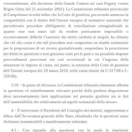
verosimilmente, alla decisione della Grande Camera sul caso Fogarty contro
Regno Unito del 21 novembre 2001). La Commissione tributaria provinciale
di Campobasso ricorda infine che la Corte di giustizia, pur avendo ammesso la
compatibilità con il diritto dell’Unione europea di normative nazionali che
prevedevano procedure obbligatorie di conciliazione extragiudiziale in
quanto esse non erano tali da rendere praticamene impossibile o
eccessivamente difficile l’esercizio dei diritti conferiti ai singoli, ha chiarito
che ciò che conta è che tali procedure non comportino un ritardo sostanziale
per la proposizione di un ricorso giurisdizionale, sospendano la prescrizione
dei diritti in questione e non generino costi per le parti e sia possibile disporre
provvedimenti provvisori nei casi eccezionali in cui l’urgenza della
situazione lo impone (è citata, sul punto, la sentenza della Corte di giustizia
dell’Unione europea del 18 marzo 2010, nelle cause riunite da C-317/08 a C-
320/08).
3.10.− In punto di rilevanza, la Commissione tributaria rimettente afferma
la questione «è indubbiamente rilevante poiché della predetta disposizione
deve necessariamente farsi applicazione nel presente giudizio sia ai fini
dell’ammissibilità che relativamente ad aspetti sostanziali dello stesso».
4.− È intervenuto il Presidente del Consiglio dei ministri, rappresentato e
difeso dall’Avvocatura generale dello Stato, chiedendo che le questioni siano
dichiarate inammissibili o manifestamente infondate.
4.1.− Con riguardo alla questione con la quale la rimettente