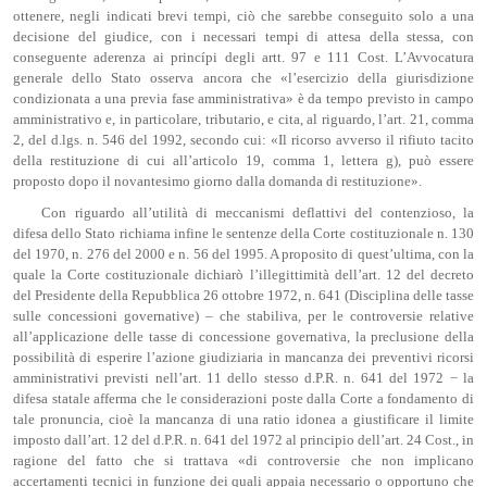
ottenere, negli indicati brevi tempi, ciò che sarebbe conseguito solo a una
decisione del giudice, con i necessari tempi di attesa della stessa, con
conseguente aderenza ai princípi degli artt. 97 e 111 Cost. L’Avvocatura
generale dello Stato osserva ancora che «l’esercizio della giurisdizione
condizionata a una previa fase amministrativa» è da tempo previsto in campo
amministrativo e, in particolare, tributario, e cita, al riguardo, l’art. 21, comma
2, del d.lgs. n. 546 del 1992, secondo cui: «Il ricorso avverso il rifiuto tacito
della restituzione di cui all’articolo 19, comma 1, lettera g), può essere
proposto dopo il novantesimo giorno dalla domanda di restituzione».
Con riguardo all’utilità di meccanismi deflattivi del contenzioso, la
difesa dello Stato richiama infine le sentenze della Corte costituzionale n. 130
del 1970, n. 276 del 2000 e n. 56 del 1995. A proposito di quest’ultima, con la
quale la Corte costituzionale dichiarò l’illegittimità dell’art. 12 del decreto
del Presidente della Repubblica 26 ottobre 1972, n. 641 (Disciplina delle tasse
sulle concessioni governative) – che stabiliva, per le controversie relative
all’applicazione delle tasse di concessione governativa, la preclusione della
possibilità di esperire l’azione giudiziaria in mancanza dei preventivi ricorsi
amministrativi previsti nell’art. 11 dello stesso d.P.R. n. 641 del 1972 − la
difesa statale afferma che le considerazioni poste dalla Corte a fondamento di
tale pronuncia, cioè la mancanza di una ratio idonea a giustificare il limite
imposto dall’art. 12 del d.P.R. n. 641 del 1972 al principio dell’art. 24 Cost., in
ragione del fatto che si trattava «di controversie che non implicano
accertamenti tecnici in funzione dei quali appaia necessario o opportuno che