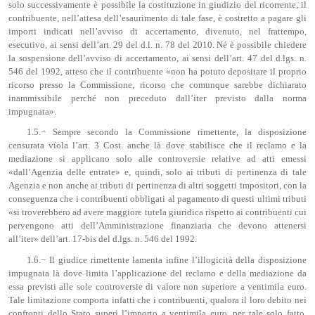
solo successivamente è possibile la costituzione in giudizio del ricorrente, il
contribuente, nell’attesa dell’esaurimento di tale fase, è costretto a pagare gli
importi indicati nell’avviso di accertamento, divenuto, nel frattempo,
esecutivo, ai sensi dell’art. 29 del d.l. n. 78 del 2010. Né è possibile chiedere
la sospensione dell’avviso di accertamento, ai sensi dell’art. 47 del d.lgs. n.
546 del 1992, atteso che il contribuente «non ha potuto depositare il proprio
ricorso presso la Commissione, ricorso che comunque sarebbe dichiarato
inammissibile perché non preceduto dall’iter previsto dalla norma
impugnata».
1.5.− Sempre secondo la Commissione rimettente, la disposizione
censurata víola l’art. 3 Cost. anche là dove stabilisce che il reclamo e la
mediazione si applicano solo alle controversie relative ad atti emessi
«dall’Agenzia delle entrate» e, quindi, solo ai tributi di pertinenza di tale
Agenzia e non anche ai tributi di pertinenza di altri soggetti impositori, con la
conseguenza che i contribuenti obbligati al pagamento di questi ultimi tributi
«si troverebbero ad avere maggiore tutela giuridica rispetto ai contribuenti cui
pervengono atti dell’Amministrazione finanziaria che devono attenersi
all’iter» dell’art. 17-bis del d.lgs. n. 546 del 1992.
1.6.− Il giudice rimettente lamenta infine l’illogicità della disposizione
impugnata là dove limita l’applicazione del reclamo e della mediazione da
essa previsti alle sole controversie di valore non superiore a ventimila euro.
Tale limitazione comporta infatti che i contribuenti, qualora il loro debito nei
confronti dello Stato superi l’importo a ventimila euro, per tale solo fatto,