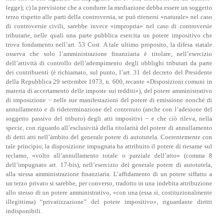
legge); c) la previsione che a condurre la mediazione debba essere un soggetto
terzo rispetto alle parti della controversia, se può ritenersi «naturale» nel caso
di controversie civili, sarebbe invece «impropria» nel caso di controversie
tributarie, nelle quali una parte pubblica esercita un potere impositivo che
trova fondamento nell’art. 53 Cost. A tale ultimo proposito, la difesa statale
osserva che solo l’amministrazione finanziaria è titolare, nell’esercizio
dell’attività di controllo dell’adempimento degli obblighi tributari da parte
dei contribuenti (è richiamato, sul punto, l’art. 31 del decreto del Presidente
della Repubblica 29 settembre 1973, n. 600, recante «Disposizioni comuni in
materia di accertamento delle imposte sui redditi»), del potere amministrativo
di imposizione − nelle sue manifestazioni del potere di emissione nonché di
annullamento e di rideterminazione del contenuto (anche con l’adesione del
soggetto passivo del tributo) degli atti impositivi − e che ciò rileva, nella
specie, con riguardo all’esclusività della titolarità del potere di annullamento
di detti atti nell’àmbito del generale potere di autotutela. Coerentemente con
tale principio, la disposizione impugnata ha attribuito il potere di riesame sul
reclamo, «volto all’annullamento totale o parziale dell’atto» (comma 8
dell’impugnato art. 17-bis), nell’esercizio del generale potere di autotutela,
alla stessa amministrazione finanziaria. L’affidamento di un potere siffatto a
un terzo privato si sarebbe, per converso, tradotto in una indebita attribuzione
allo stesso di un potere amministrativo, «con una (essa sì, costituzionalmente
illegittima) “privatizzazione” del potere impositivo», riguardante diritti
indisponibili.