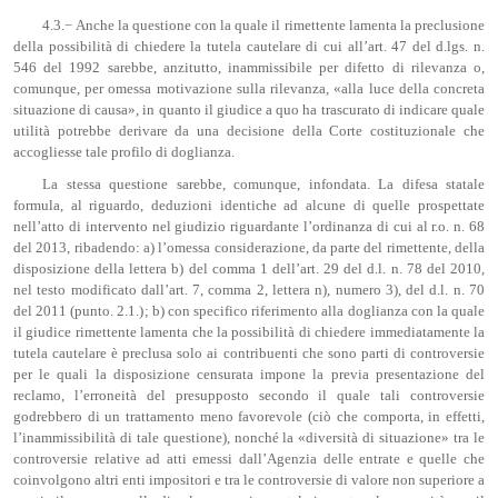
4.3.− Anche la questione con la quale il rimettente lamenta la preclusione
della possibilità di chiedere la tutela cautelare di cui all’art. 47 del d.lgs. n.
546 del 1992 sarebbe, anzitutto, inammissibile per difetto di rilevanza o,
comunque, per omessa motivazione sulla rilevanza, «alla luce della concreta
situazione di causa», in quanto il giudice a quo ha trascurato di indicare quale
utilità potrebbe derivare da una decisione della Corte costituzionale che
accogliesse tale profilo di doglianza.
La stessa questione sarebbe, comunque, infondata. La difesa statale
formula, al riguardo, deduzioni identiche ad alcune di quelle prospettate
nell’atto di intervento nel giudizio riguardante l’ordinanza di cui al r.o. n. 68
del 2013, ribadendo: a) l’omessa considerazione, da parte del rimettente, della
disposizione della lettera b) del comma 1 dell’art. 29 del d.l. n. 78 del 2010,
nel testo modificato dall’art. 7, comma 2, lettera n), numero 3), del d.l. n. 70
del 2011 (punto. 2.1.); b) con specifico riferimento alla doglianza con la quale
il giudice rimettente lamenta che la possibilità di chiedere immediatamente la
tutela cautelare è preclusa solo ai contribuenti che sono parti di controversie
per le quali la disposizione censurata impone la previa presentazione del
reclamo, l’erroneità del presupposto secondo il quale tali controversie
godrebbero di un trattamento meno favorevole (ciò che comporta, in effetti,
l’inammissibilità di tale questione), nonché la «diversità di situazione» tra le
controversie relative ad atti emessi dall’Agenzia delle entrate e quelle che
coinvolgono altri enti impositori e tra le controversie di valore non superiore a