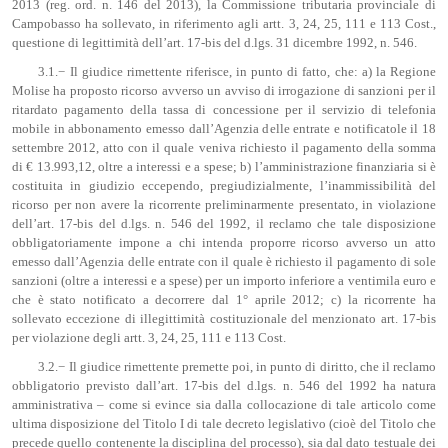
2013 (reg. ord. n. 146 del 2013), la Commissione tributaria provinciale di
Campobasso ha sollevato, in riferimento agli artt. 3, 24, 25, 111 e 113 Cost.,
questione di legittimità dell’art. 17-bis del d.lgs. 31 dicembre 1992, n. 546.
3.1.− Il giudice rimettente riferisce, in punto di fatto, che: a) la Regione
Molise ha proposto ricorso avverso un avviso di irrogazione di sanzioni per il
ritardato pagamento della tassa di concessione per il servizio di telefonia
mobile in abbonamento emesso dall’Agenzia delle entrate e notificatole il 18
settembre 2012, atto con il quale veniva richiesto il pagamento della somma
di € 13.993,12, oltre a interessi e a spese; b) l’amministrazione finanziaria si è
costituita in giudizio eccependo, pregiudizialmente, l’inammissibilità del
ricorso per non avere la ricorrente preliminarmente presentato, in violazione
dell’art. 17-bis del d.lgs. n. 546 del 1992, il reclamo che tale disposizione
obbligatoriamente impone a chi intenda proporre ricorso avverso un atto
emesso dall’Agenzia delle entrate con il quale è richiesto il pagamento di sole
sanzioni (oltre a interessi e a spese) per un importo inferiore a ventimila euro e
che è stato notificato a decorrere dal 1° aprile 2012; c) la ricorrente ha
sollevato eccezione di illegittimità costituzionale del menzionato art. 17-bis
per violazione degli artt. 3, 24, 25, 111 e 113 Cost.
3.2.− Il giudice rimettente premette poi, in punto di diritto, che il reclamo
obbligatorio previsto dall’art. 17-bis del d.lgs. n. 546 del 1992 ha natura
amministrativa – come si evince sia dalla collocazione di tale articolo come
ultima disposizione del Titolo I di tale decreto legislativo (cioè del Titolo che
precede quello contenente la disciplina del processo), sia dal dato testuale dei