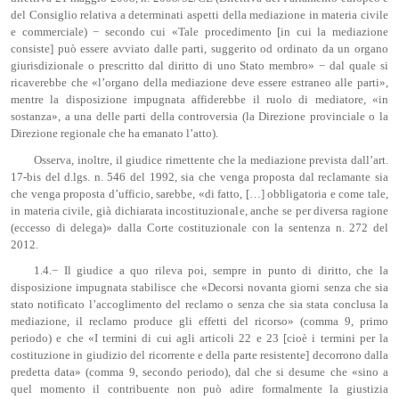
del Consiglio relativa a determinati aspetti della mediazione in materia civile
e commerciale) − secondo cui «Tale procedimento [in cui la mediazione
consiste] può essere avviato dalle parti, suggerito od ordinato da un organo
giurisdizionale o prescritto dal diritto di uno Stato membro» − dal quale si
ricaverebbe che «l’organo della mediazione deve essere estraneo alle parti»,
mentre la disposizione impugnata affiderebbe il ruolo di mediatore, «in
sostanza», a una delle parti della controversia (la Direzione provinciale o la
Direzione regionale che ha emanato l’atto).
Osserva, inoltre, il giudice rimettente che la mediazione prevista dall’art.
17-bis del d.lgs. n. 546 del 1992, sia che venga proposta dal reclamante sia
che venga proposta d’ufficio, sarebbe, «di fatto, […] obbligatoria e come tale,
in materia civile, già dichiarata incostituzionale, anche se per diversa ragione
(eccesso di delega)» dalla Corte costituzionale con la sentenza n. 272 del
2012.
1.4.− Il giudice a quo rileva poi, sempre in punto di diritto, che la
disposizione impugnata stabilisce che «Decorsi novanta giorni senza che sia
stato notificato l’accoglimento del reclamo o senza che sia stata conclusa la
mediazione, il reclamo produce gli effetti del ricorso» (comma 9, primo
periodo) e che «I termini di cui agli articoli 22 e 23 [cioè i termini per la
costituzione in giudizio del ricorrente e della parte resistente] decorrono dalla
predetta data» (comma 9, secondo periodo), dal che si desume che «sino a
quel momento il contribuente non può adire formalmente la giustizia