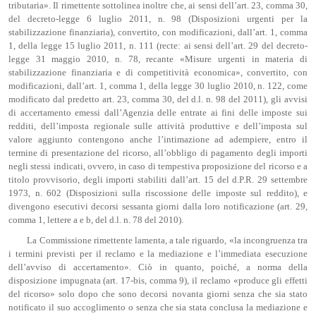
tributaria». Il rimettente sottolinea inoltre che, ai sensi dell’art. 23, comma 30,
del decreto-legge 6 luglio 2011, n. 98 (Disposizioni urgenti per la
stabilizzazione finanziaria), convertito, con modificazioni, dall’art. 1, comma
1, della legge 15 luglio 2011, n. 111 (recte: ai sensi dell’art. 29 del decreto-
legge 31 maggio 2010, n. 78, recante «Misure urgenti in materia di
stabilizzazione finanziaria e di competitività economica», convertito, con
modificazioni, dall’art. 1, comma 1, della legge 30 luglio 2010, n. 122, come
modificato dal predetto art. 23, comma 30, del d.l. n. 98 del 2011), gli avvisi
di accertamento emessi dall’Agenzia delle entrate ai fini delle imposte sui
redditi, dell’imposta regionale sulle attività produttive e dell’imposta sul
valore aggiunto contengono anche l’intimazione ad adempiere, entro il
termine di presentazione del ricorso, all’obbligo di pagamento degli importi
negli stessi indicati, ovvero, in caso di tempestiva proposizione del ricorso e a
titolo provvisorio, degli importi stabiliti dall’art. 15 del d.P.R. 29 settembre
1973, n. 602 (Disposizioni sulla riscossione delle imposte sul reddito), e
divengono esecutivi decorsi sessanta giorni dalla loro notificazione (art. 29,
comma 1, lettere a e b, del d.l. n. 78 del 2010).
La Commissione rimettente lamenta, a tale riguardo, «la incongruenza tra
i termini previsti per il reclamo e la mediazione e l’immediata esecuzione
dell’avviso di accertamento». Ciò in quanto, poiché, a norma della
disposizione impugnata (art. 17-bis, comma 9), il reclamo «produce gli effetti
del ricorso» solo dopo che sono decorsi novanta giorni senza che sia stato
notificato il suo accoglimento o senza che sia stata conclusa la mediazione e