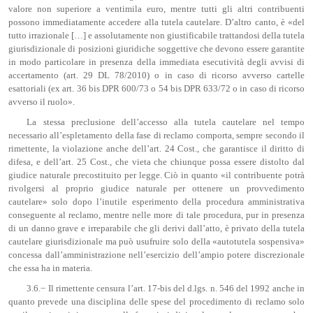
valore non superiore a ventimila euro, mentre tutti gli altri contribuenti
possono immediatamente accedere alla tutela cautelare. D’altro canto, è «del
tutto irrazionale […] e assolutamente non giustificabile trattandosi della tutela
giurisdizionale di posizioni giuridiche soggettive che devono essere garantite
in modo particolare in presenza della immediata esecutività degli avvisi di
accertamento (art. 29 DL 78/2010) o in caso di ricorso avverso cartelle
esattoriali (ex art. 36 bis DPR 600/73 o 54 bis DPR 633/72 o in caso di ricorso
avverso il ruolo».
La stessa preclusione dell’accesso alla tutela cautelare nel tempo
necessario all’espletamento della fase di reclamo comporta, sempre secondo il
rimettente, la violazione anche dell’art. 24 Cost., che garantisce il diritto di
difesa, e dell’art. 25 Cost., che vieta che chiunque possa essere distolto dal
giudice naturale precostituito per legge. Ciò in quanto «il contribuente potrà
rivolgersi al proprio giudice naturale per ottenere un provvedimento
cautelare» solo dopo l’inutile esperimento della procedura amministrativa
conseguente al reclamo, mentre nelle more di tale procedura, pur in presenza
di un danno grave e irreparabile che gli derivi dall’atto, è privato della tutela
cautelare giurisdizionale ma può usufruire solo della «autotutela sospensiva»
concessa dall’amministrazione nell’esercizio dell’ampio potere discrezionale
che essa ha in materia.
3.6.− Il rimettente censura l’art. 17-bis del d.lgs. n. 546 del 1992 anche in
quanto prevede una disciplina delle spese del procedimento di reclamo solo