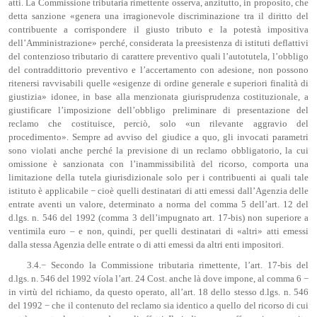
atti. La Commissione tributaria rimettente osserva, anzitutto, in proposito, che
detta sanzione «genera una irragionevole discriminazione tra il diritto del
contribuente a corrispondere il giusto tributo e la potestà impositiva
dell’Amministrazione» perché, considerata la preesistenza di istituti deflattivi
del contenzioso tributario di carattere preventivo quali l’autotutela, l’obbligo
del contraddittorio preventivo e l’accertamento con adesione, non possono
ritenersi ravvisabili quelle «esigenze di ordine generale e superiori finalità di
giustizia» idonee, in base alla menzionata giurisprudenza costituzionale, a
giustificare l’imposizione dell’obbligo preliminare di presentazione del
reclamo che costituisce, perciò, solo «un rilevante aggravio del
procedimento». Sempre ad avviso del giudice a quo, gli invocati parametri
sono violati anche perché la previsione di un reclamo obbligatorio, la cui
omissione è sanzionata con l’inammissibilità del ricorso, comporta una
limitazione della tutela giurisdizionale solo per i contribuenti ai quali tale
istituto è applicabile − cioè quelli destinatari di atti emessi dall’Agenzia delle
entrate aventi un valore, determinato a norma del comma 5 dell’art. 12 del
d.lgs. n. 546 del 1992 (comma 3 dell’impugnato art. 17-bis) non superiore a
ventimila euro – e non, quindi, per quelli destinatari di «altri» atti emessi
dalla stessa Agenzia delle entrate o di atti emessi da altri enti impositori.
3.4.− Secondo la Commissione tributaria rimettente, l’art. 17-bis del
d.lgs. n. 546 del 1992 víola l’art. 24 Cost. anche là dove impone, al comma 6 −
in virtù del richiamo, da questo operato, all’art. 18 dello stesso d.lgs. n. 546
del 1992 − che il contenuto del reclamo sia identico a quello del ricorso di cui