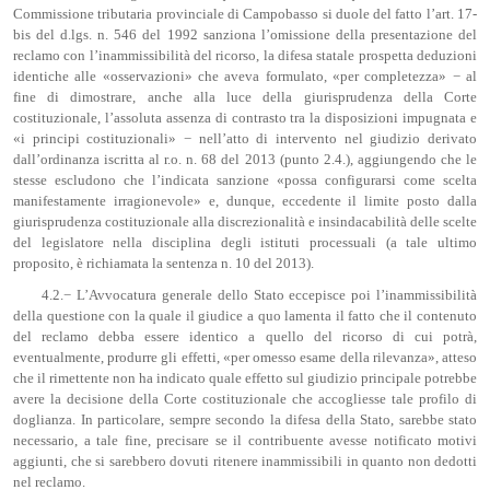
Commissione tributaria provinciale di Campobasso si duole del fatto l’art. 17-
bis del d.lgs. n. 546 del 1992 sanziona l’omissione della presentazione del
reclamo con l’inammissibilità del ricorso, la difesa statale prospetta deduzioni
identiche alle «osservazioni» che aveva formulato, «per completezza» − al
fine di dimostrare, anche alla luce della giurisprudenza della Corte
costituzionale, l’assoluta assenza di contrasto tra la disposizioni impugnata e
«i principi costituzionali» − nell’atto di intervento nel giudizio derivato
dall’ordinanza iscritta al r.o. n. 68 del 2013 (punto 2.4.), aggiungendo che le
stesse escludono che l’indicata sanzione «possa configurarsi come scelta
manifestamente irragionevole» e, dunque, eccedente il limite posto dalla
giurisprudenza costituzionale alla discrezionalità e insindacabilità delle scelte
del legislatore nella disciplina degli istituti processuali (a tale ultimo
proposito, è richiamata la sentenza n. 10 del 2013).
4.2.− L’Avvocatura generale dello Stato eccepisce poi l’inammissibilità
della questione con la quale il giudice a quo lamenta il fatto che il contenuto
del reclamo debba essere identico a quello del ricorso di cui potrà,
eventualmente, produrre gli effetti, «per omesso esame della rilevanza», atteso
che il rimettente non ha indicato quale effetto sul giudizio principale potrebbe
avere la decisione della Corte costituzionale che accogliesse tale profilo di
doglianza. In particolare, sempre secondo la difesa della Stato, sarebbe stato
necessario, a tale fine, precisare se il contribuente avesse notificato motivi
aggiunti, che si sarebbero dovuti ritenere inammissibili in quanto non dedotti
nel reclamo.