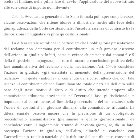
scelta di limitare, nella prima fase di avvio, l’applicazione del nuovo istituto
alle sole cause di importo non rilevante».
2.4.– L’Avvocatura generale dello Stato formula poi, «per completezza»,
alcune osservazioni che ritiene idonee a dimostrare, anche alla luce della
giurisprudenza della Corte costituzionale, l’assoluta assenza di contrasto tra la
disposizioni impugnata e «i principi costituzionali».
La difesa statale sottolinea in particolare che l’obbligatoria presentazione
del reclamo non determina per il contribuente un più gravoso esercizio
dell’azione in giudizio. Infatti, come si evince chiaramente dai commi 6 e 9
della disposizione impugnata, nel caso di mancata conclusione positiva della
fase amministrativa del reclamo e della mediazione, l’art. 17-bis considera
l’azione in giudizio «già esercitata al momento della presentazione del
reclamo» − il quale «anticipa» il contenuto del ricorso, atteso che, con tale
istanza, il contribuente chiede l’annullamento totale o parziale dell’atto sulla
base degli stessi motivi di fatto o di diritto che intende proporre alla
commissione tributaria provinciale nell’eventuale fase giurisdizionale −
imponendo al contribuente, al fine della prosecuzione del contenzioso, solo
l’onere di costituirsi in giudizio dinnanzi alla commissione tributaria. La
difesa erariale osserva ancora che la previsione di un obbligatorio
procedimento amministrativo (preliminare a quello giurisdizionale), da
concludere entro il ragionevole termine di novanta giorni, se, da un lato,
posticipa l’azione in giudizio, dall’altro, allorché si conclude con
l’accoglimento, totale o parziale, delle richieste del contribuente, consente di