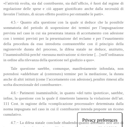
«l’attività svolta, sia dal contribuente, sia dall’ufficio, è fuori dal regime di
regolazione delle spese e ciò appare giustificato anche dalla necessità di
favorire l’istituto, di sicuro effetto positivo per entrambe le parti».
4.5.− Quanto alla questione con la quale si deduce che la possibile
sommatoria del periodo di sospensione dei termini per l’impugnazione
prevista nel caso in cui sia presentata istanza di accertamento con adesione
con i termini previsti per la presentazione del reclamo e per l’esaurimento
della procedura da esso introdotta contrasterebbe con il principio della
ragionevole durata del processo, la difesa statale ne deduce, anzitutto,
l’inammissibilità perché «nessuna motivazione si rinviene […] nell’ordinanza
in ordine alla rilevanza della questione nel giudizio a quo».
Tale questione sarebbe, comunque, manifestamente infondata, non
potendosi «addebitare al (contenuto) termine per la mediazione, la durata
anche di altri istituti (come l’accertamento con adesione), peraltro rimessi alla
scelta discrezionale del contribuente».
4.6.− Parimenti inammissibile, in quanto «del tutto ipotetica», sarebbe,
infine, la questione con la quale il rimettente lamenta la violazione dell’art.
111 Cost. in ragione della «complicazione processuale» determinata dalla
norma impugnata nel caso in cui il contribuente intenda proporre un ricorso
cumulativo.
4.7.− La difesa statale conclude ribadendo quanto affermato nell’atto di