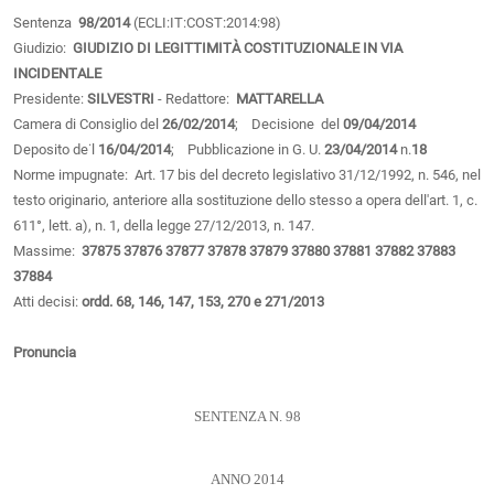
Sentenza
98/2014
(ECLI:IT:COST:2014:98)
Giudizio:
GIUDIZIO DI LEGITTIMITÀ COSTITUZIONALE IN VIA
INCIDENTALE
Presidente:
SILVESTRI
- Redattore:
MATTARELLA
Camera di Consiglio del
26/02/2014
; Decisione del
09/04/2014
Deposito de˙l
16/04/2014
; Pubblicazione in G. U.
23/04/2014
n.
18
Norme impugnate: Art. 17 bis del decreto legislativo 31/12/1992, n. 546, nel
testo originario, anteriore alla sostituzione dello stesso a opera dell'art. 1, c.
611°, lett. a), n. 1, della legge 27/12/2013, n. 147.
Massime:
37875
37876
37877
37878
37879
37880
37881
37882
37883
37884
Atti decisi:
ordd. 68, 146, 147, 153, 270 e 271/2013
Pronuncia
SENTENZA N. 98
ANNO 2014