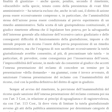
finalità di giustizia» − anche queste, peraltro, secondo il rimettente,
«discutibili» nella specie, tenuto conto della preesistenza di «vari filtri
amministrativi» − ha tuttavia escluso che, anche in tali casi, il diritto di azione
possa essere eccessivamente compresso e, in particolare, che l’ammissibilità
stessa dell’azione possa essere condizionata al previo esperimento di un
rimedio amministrativo. Sulla scorta di tale giurisprudenza costituzionale, il
giudice rimettente afferma che il legislatore ben poteva, per la salvaguardia
dell’interesse generale alla riduzione dell’eccessivo carico giudiziario e delle
conseguenti difficoltà di funzionamento della giurisdizione, imporre a chi
intende proporre un ricorso l’onere della previa proposizione di un rimedio
amministrativo, ma che l’esigenza di non sacrificare eccessivamente la tutela
giurisdizionale avrebbe consentito, al più, di procrastinare tale tutela − in
particolare, di prevedere, come conseguenza per l’inosservanza dell’onere,
l’improcedibilità dell’azione, in modo tale da consentire al giudice che accerti
l’omessa presentazione del reclamo di concedere un termine per la
presentazione «della domanda» − ma giammai, come è invece avvenuto, di
sanzionare l’omessa presentazione del reclamo con l’inammissibilità del
ricorso, cioè con la perdita definitiva del diritto di agire in giudizio.
Sempre ad avviso del rimettente, la previsione dell’inammissibilità del
ricorso quale sanzione dell’omessa presentazione del reclamo contrasta poi sia
con l’art. 3 Cost., in relazione ai princípi di uguaglianza e di ragionevolezza,
sia con l’art. 113 Cost., là dove vieta di limitare la tutela giurisdizionale
avverso gli atti della pubblica amministrazione per determinate categorie di