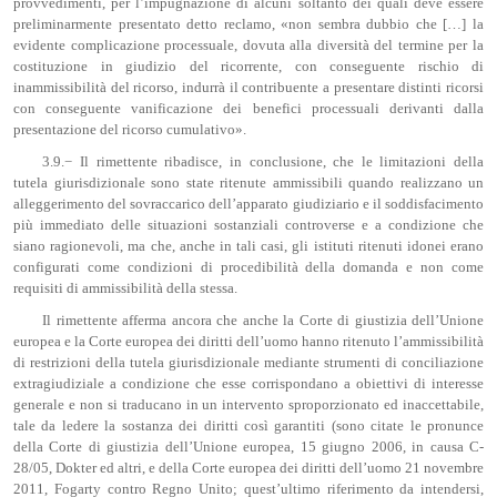
provvedimenti, per l’impugnazione di alcuni soltanto dei quali deve essere
preliminarmente presentato detto reclamo, «non sembra dubbio che […] la
evidente complicazione processuale, dovuta alla diversità del termine per la
costituzione in giudizio del ricorrente, con conseguente rischio di
inammissibilità del ricorso, indurrà il contribuente a presentare distinti ricorsi
con conseguente vanificazione dei benefici processuali derivanti dalla
presentazione del ricorso cumulativo».
3.9.− Il rimettente ribadisce, in conclusione, che le limitazioni della
tutela giurisdizionale sono state ritenute ammissibili quando realizzano un
alleggerimento del sovraccarico dell’apparato giudiziario e il soddisfacimento
più immediato delle situazioni sostanziali controverse e a condizione che
siano ragionevoli, ma che, anche in tali casi, gli istituti ritenuti idonei erano
configurati come condizioni di procedibilità della domanda e non come
requisiti di ammissibilità della stessa.
Il rimettente afferma ancora che anche la Corte di giustizia dell’Unione
europea e la Corte europea dei diritti dell’uomo hanno ritenuto l’ammissibilità
di restrizioni della tutela giurisdizionale mediante strumenti di conciliazione
extragiudiziale a condizione che esse corrispondano a obiettivi di interesse
generale e non si traducano in un intervento sproporzionato ed inaccettabile,
tale da ledere la sostanza dei diritti così garantiti (sono citate le pronunce
della Corte di giustizia dell’Unione europea, 15 giugno 2006, in causa C-
28/05, Dokter ed altri, e della Corte europea dei diritti dell’uomo 21 novembre
2011, Fogarty contro Regno Unito; quest’ultimo riferimento da intendersi,