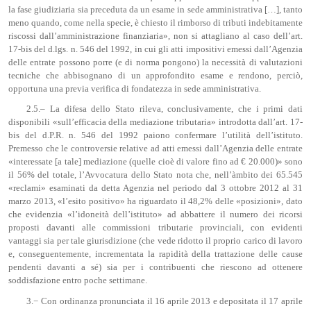
la fase giudiziaria sia preceduta da un esame in sede amministrativa […], tanto
meno quando, come nella specie, è chiesto il rimborso di tributi indebitamente
riscossi dall’amministrazione finanziaria», non si attagliano al caso dell’art.
17-bis del d.lgs. n. 546 del 1992, in cui gli atti impositivi emessi dall’Agenzia
delle entrate possono porre (e di norma pongono) la necessità di valutazioni
tecniche che abbisognano di un approfondito esame e rendono, perciò,
opportuna una previa verifica di fondatezza in sede amministrativa.
2.5.– La difesa dello Stato rileva, conclusivamente, che i primi dati
disponibili «sull’efficacia della mediazione tributaria» introdotta dall’art. 17-
bis del d.P.R. n. 546 del 1992 paiono confermare l’utilità dell’istituto.
Premesso che le controversie relative ad atti emessi dall’Agenzia delle entrate
«interessate [a tale] mediazione (quelle cioè di valore fino ad € 20.000)» sono
il 56% del totale, l’Avvocatura dello Stato nota che, nell’àmbito dei 65.545
«reclami» esaminati da detta Agenzia nel periodo dal 3 ottobre 2012 al 31
marzo 2013, «l’esito positivo» ha riguardato il 48,2% delle «posizioni», dato
che evidenzia «l’idoneità dell’istituto» ad abbattere il numero dei ricorsi
proposti davanti alle commissioni tributarie provinciali, con evidenti
vantaggi sia per tale giurisdizione (che vede ridotto il proprio carico di lavoro
e, conseguentemente, incrementata la rapidità della trattazione delle cause
pendenti davanti a sé) sia per i contribuenti che riescono ad ottenere
soddisfazione entro poche settimane.
3.− Con ordinanza pronunciata il 16 aprile 2013 e depositata il 17 aprile