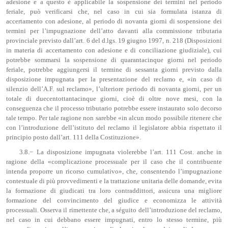
adesione e a questo è applicabile la sospensione dei termini nel periodo
feriale, può verificarsi che, nel caso in cui sia formulata istanza di
accertamento con adesione, al periodo di novanta giorni di sospensione dei
termini per l’impugnazione dell’atto davanti alla commissione tributaria
provinciale previsto dall’art. 6 del d.lgs. 19 giugno 1997, n. 218 (Disposizioni
in materia di accertamento con adesione e di conciliazione giudiziale), cui
potrebbe sommarsi la sospensione di quarantacinque giorni nel periodo
feriale, potrebbe aggiungersi il termine di sessanta giorni previsto dalla
disposizione impugnata per la presentazione del reclamo e, «in caso di
silenzio dell’A.F. sul reclamo», l’ulteriore periodo di novanta giorni, per un
totale di duecentottantacinque giorni, cioè di oltre nove mesi, con la
conseguenza che il processo tributario potrebbe essere instaurato solo decorso
tale tempo. Per tale ragione non sarebbe «in alcun modo possibile ritenere che
con l’introduzione dell’istituto del reclamo il legislatore abbia rispettato il
principio posto dall’art. 111 della Costituzione».
3.8.− La disposizione impugnata violerebbe l’art. 111 Cost. anche in
ragione della «complicazione processuale per il caso che il contribuente
intenda proporre un ricorso cumulativo», che, consentendo l’impugnazione
contestuale di più provvedimenti e la trattazione unitaria delle domande, evita
la formazione di giudicati tra loro contraddittori, assicura una migliore
formazione del convincimento del giudice e economizza le attività
processuali. Osserva il rimettente che, a séguito dell’introduzione del reclamo,
nel caso in cui debbano essere impugnati, entro lo stesso termine, più