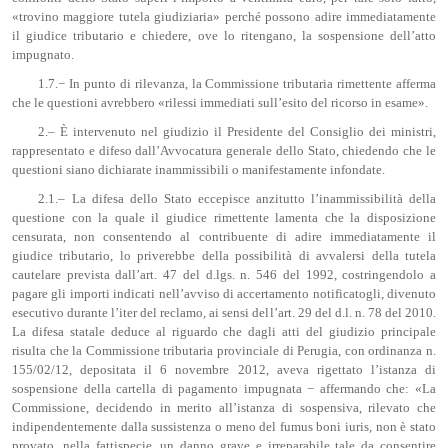
«trovino maggiore tutela giudiziaria» perché possono adire immediatamente
il giudice tributario e chiedere, ove lo ritengano, la sospensione dell’atto
impugnato.
1.7.− In punto di rilevanza, la Commissione tributaria rimettente afferma
che le questioni avrebbero «rilessi immediati sull’esito del ricorso in esame».
2.– È intervenuto nel giudizio il Presidente del Consiglio dei ministri,
rappresentato e difeso dall’Avvocatura generale dello Stato, chiedendo che le
questioni siano dichiarate inammissibili o manifestamente infondate.
2.1.– La difesa dello Stato eccepisce anzitutto l’inammissibilità della
questione con la quale il giudice rimettente lamenta che la disposizione
censurata, non consentendo al contribuente di adire immediatamente il
giudice tributario, lo priverebbe della possibilità di avvalersi della tutela
cautelare prevista dall’art. 47 del d.lgs. n. 546 del 1992, costringendolo a
pagare gli importi indicati nell’avviso di accertamento notificatogli, divenuto
esecutivo durante l’iter del reclamo, ai sensi dell’art. 29 del d.l. n. 78 del 2010.
La difesa statale deduce al riguardo che dagli atti del giudizio principale
risulta che la Commissione tributaria provinciale di Perugia, con ordinanza n.
155/02/12, depositata il 6 novembre 2012, aveva rigettato l’istanza di
sospensione della cartella di pagamento impugnata − affermando che: «La
Commissione, decidendo in merito all’istanza di sospensiva, rilevato che
indipendentemente dalla sussistenza o meno del fumus boni iuris, non è stato
provato, nella fattispecie, un danno grave e irreparabile tale da consentire