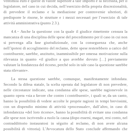
ventimila euro e quelle di valore superiore a tale importo e la necessità, per il
legislatore, nel caso in cui decida, nell’esercizio della propria discrezionalità,
di prevedere il reclamo e la mediazione per controversie ulteriori, di
predisporre le risorse, le strutture e i mezzi necessari per l’esercizio di tale
attività amministrativa (punto 2.3.).
4.4.− Anche la questione con la quale il giudice rimettente censura la
mancanza di una disciplina delle spese del procedimento per il caso in cui non
si pervenga alla fase giurisdizionale, con la conseguenza che, anche
nell’ipotesi di accoglimento del reclamo, dette spese resterebbero a carico del
contribuente, sarebbe, anzitutto, inammissibile per omessa motivazione sulla
rilevanza in quanto «il giudice a quo avrebbe dovuto […] previamente
valutare la fondatezza del ricorso, perché solo in tale caso la questione sarebbe
stata rilevante».
La stessa questione sarebbe, comunque, manifestamente infondata.
Secondo la difesa statale, la scelta operata dal legislatore di non prevedere,
nelle circostanze indicate, una condanna alle spese, sarebbe ragionevole in
quanto opera «sia a favore che contro i contribuenti», i quali se, da un canto,
hanno la possibilità di vedere accolte le proprie ragioni in tempi brevissimi,
con un dispendio minimo di attività «processuale», dall’altro, in caso di
infondatezza «del loro ricorso», hanno la possibilità di evitare una condanna
alle spese non iscrivendo a ruolo la causa (dopo essersi, magari, resi conto, nel
contraddittorio instauratosi in séguito al reclamo, di non avere alcuna
possibilità di vittoria). L’Avvocatura dello Stato conclude affermando che