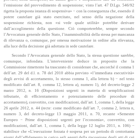
l’emissione del provvedimento di sospensione; visto l’art. 47 D.Lgs. 546/92
rigetta la proposta istanza di sospensiva» − con la conseguenza che, essendo il
potere cautelare già stato esercitato, nel senso della negazione della
sospensione richiesta, non «si vede quale utilità» potrebbe derivare
dall’accoglimento della questione. Ciò comporterebbe, sempre secondo
l’Avvocatura generale dello Stato, l’inammissibilità della stessa per mancanza
di rilevanza o, comunque, per omessa motivazione in ordine alla rilevanza,
alla luce della decisione già adottata in sede cautelare.
Secondo l’Avvocatura generale dello Stato, la stessa questione sarebbe,
comunque, infondata. L’interveniente deduce in proposito che la
Commissione rimettente ha trascurato di considerare che, ancorché il comma 1
dell’art. 29 del d.l. n. 78 del 2010 abbia previsto «l’immediata esecutività»
degli avvisi di accertamento, lo stesso comma 1, alla lettera b) − nel testo
modificato dall’art. 8, comma 12, lettera a), numero 1), del decreto-legge 2
marzo 2012, n. 16 (Disposizioni urgenti in materia di semplificazioni
tributarie, di efficientamento e potenziamento delle procedure di
accertamento), convertito, con modificazioni, dall’art. 1, comma 1, della legge
26 aprile 2012, n. 44 (recte: come modificato dall’art. 7, comma 2, lettera n,
numero 3, del decreto-legge 13 maggio 2011, n. 70, recante «Semestre
Europeo − Prime disposizioni urgenti per l’economia», convertito, con
modificazioni, dall’art. 1, comma 1, della legge 12 luglio 2011, n. 106) −
stabilisce che «L’esecuzione forzata è sospesa per un periodo di centottanta
giorni dall’affidamento in carico agli agenti della riscossione degli atti di cui