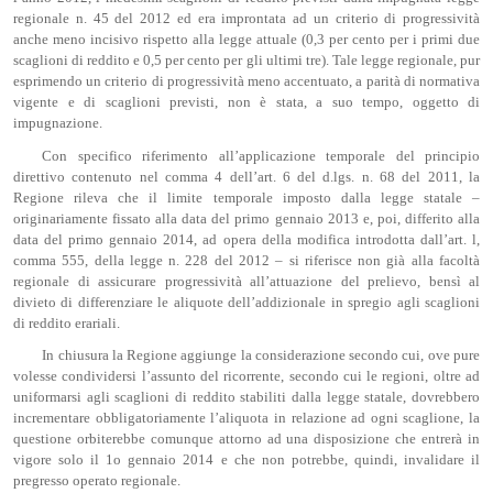
regionale n. 45 del 2012 ed era improntata ad un criterio di progressività
anche meno incisivo rispetto alla legge attuale (0,3 per cento per i primi due
scaglioni di reddito e 0,5 per cento per gli ultimi tre). Tale legge regionale, pur
esprimendo un criterio di progressività meno accentuato, a parità di normativa
vigente e di scaglioni previsti, non è stata, a suo tempo, oggetto di
impugnazione.
Con specifico riferimento all’applicazione temporale del principio
direttivo contenuto nel comma 4 dell’art. 6 del d.lgs. n. 68 del 2011, la
Regione rileva che il limite temporale imposto dalla legge statale –
originariamente fissato alla data del primo gennaio 2013 e, poi, differito alla
data del primo gennaio 2014, ad opera della modifica introdotta dall’art. l,
comma 555, della legge n. 228 del 2012 – si riferisce non già alla facoltà
regionale di assicurare progressività all’attuazione del prelievo, bensì al
divieto di differenziare le aliquote dell’addizionale in spregio agli scaglioni
di reddito erariali.
In chiusura la Regione aggiunge la considerazione secondo cui, ove pure
volesse condividersi l’assunto del ricorrente, secondo cui le regioni, oltre ad
uniformarsi agli scaglioni di reddito stabiliti dalla legge statale, dovrebbero
incrementare obbligatoriamente l’aliquota in relazione ad ogni scaglione, la
questione orbiterebbe comunque attorno ad una disposizione che entrerà in
vigore solo il 1o gennaio 2014 e che non potrebbe, quindi, invalidare il
pregresso operato regionale.