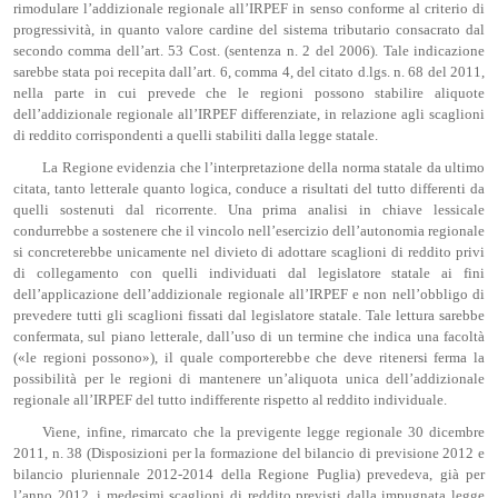
rimodulare l’addizionale regionale all’IRPEF in senso conforme al criterio di
progressività, in quanto valore cardine del sistema tributario consacrato dal
secondo comma dell’art. 53 Cost. (sentenza n. 2 del 2006). Tale indicazione
sarebbe stata poi recepita dall’art. 6, comma 4, del citato d.lgs. n. 68 del 2011,
nella parte in cui prevede che le regioni possono stabilire aliquote
dell’addizionale regionale all’IRPEF differenziate, in relazione agli scaglioni
di reddito corrispondenti a quelli stabiliti dalla legge statale.
La Regione evidenzia che l’interpretazione della norma statale da ultimo
citata, tanto letterale quanto logica, conduce a risultati del tutto differenti da
quelli sostenuti dal ricorrente. Una prima analisi in chiave lessicale
condurrebbe a sostenere che il vincolo nell’esercizio dell’autonomia regionale
si concreterebbe unicamente nel divieto di adottare scaglioni di reddito privi
di collegamento con quelli individuati dal legislatore statale ai fini
dell’applicazione dell’addizionale regionale all’IRPEF e non nell’obbligo di
prevedere tutti gli scaglioni fissati dal legislatore statale. Tale lettura sarebbe
confermata, sul piano letterale, dall’uso di un termine che indica una facoltà
(«le regioni possono»), il quale comporterebbe che deve ritenersi ferma la
possibilità per le regioni di mantenere un’aliquota unica dell’addizionale
regionale all’IRPEF del tutto indifferente rispetto al reddito individuale.
Viene, infine, rimarcato che la previgente legge regionale 30 dicembre
2011, n. 38 (Disposizioni per la formazione del bilancio di previsione 2012 e
bilancio pluriennale 2012-2014 della Regione Puglia) prevedeva, già per
l’anno 2012, i medesimi scaglioni di reddito previsti dalla impugnata legge