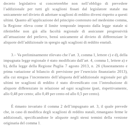
decreto legislativo si concreterebbe non nell’obbligo di prevedere
l’addizionale per tutti gli scaglioni fissati dal legislatore statale ma
unicamente nel divieto di adottare scaglioni di reddito diversi rispetto a questi
ultimi. Quanto all’applicazione del principio contenuto nel medesimo comma,
la Regione rileva come il limite temporale imposto dalla legge statale si
riferirebbe non già alla facoltà regionale di assicurare progressività
all’attuazione del prelievo, bensì unicamente al divieto di differenziare le
aliquote dell’addizionale in spregio agli scaglioni di reddito erariali.
3.– Va preliminarmente rilevato che l’art. 3, comma 1, lettere c) e d), della
impugnata legge regionale è stato modificato dall’art. 4, comma 1, lettere a) e
b), della legge della Regione Puglia 7 agosto 2013, n. 26 (Assestamento e
prima variazione al bilancio di previsione per l’esercizio finanziario 2013),
alla cui stregua l’incremento dell’aliquota dell’addizionale regionale per gli
ultimi tre scaglioni di reddito è stato diversificato con l’introduzione di
aliquote differenziate in relazione ad ogni scaglione (pari, rispettivamente,
allo 0,48 per cento; allo 0,49 per cento ed allo 0,5 per cento).
È rimasto invariato il comma 2 dell’impugnato art. 3, il quale prevede
che, in caso di modifica degli scaglioni di reddito statali, rimangano ferme le
addizionali, specificandone le aliquote negli stessi termini della versione
originaria del comma 1.