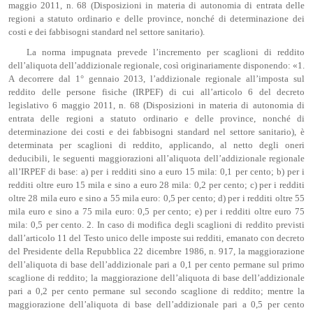
maggio 2011, n. 68 (Disposizioni in materia di autonomia di entrata delle
regioni a statuto ordinario e delle province, nonché di determinazione dei
costi e dei fabbisogni standard nel settore sanitario).
La norma impugnata prevede l’incremento per scaglioni di reddito
dell’aliquota dell’addizionale regionale, così originariamente disponendo: «1.
A decorrere dal 1° gennaio 2013, l’addizionale regionale all’imposta sul
reddito delle persone fisiche (IRPEF) di cui all’articolo 6 del decreto
legislativo 6 maggio 2011, n. 68 (Disposizioni in materia di autonomia di
entrata delle regioni a statuto ordinario e delle province, nonché di
determinazione dei costi e dei fabbisogni standard nel settore sanitario), è
determinata per scaglioni di reddito, applicando, al netto degli oneri
deducibili, le seguenti maggiorazioni all’aliquota dell’addizionale regionale
all’IRPEF di base: a) per i redditi sino a euro 15 mila: 0,1 per cento; b) per i
redditi oltre euro 15 mila e sino a euro 28 mila: 0,2 per cento; c) per i redditi
oltre 28 mila euro e sino a 55 mila euro: 0,5 per cento; d) per i redditi oltre 55
mila euro e sino a 75 mila euro: 0,5 per cento; e) per i redditi oltre euro 75
mila: 0,5 per cento. 2. In caso di modifica degli scaglioni di reddito previsti
dall’articolo 11 del Testo unico delle imposte sui redditi, emanato con decreto
del Presidente della Repubblica 22 dicembre 1986, n. 917, la maggiorazione
dell’aliquota di base dell’addizionale pari a 0,1 per cento permane sul primo
scaglione di reddito; la maggiorazione dell’aliquota di base dell’addizionale
pari a 0,2 per cento permane sul secondo scaglione di reddito; mentre la
maggiorazione dell’aliquota di base dell’addizionale pari a 0,5 per cento