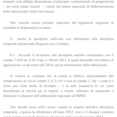
restando così affidati direttamente al principio costituzionale di progressività
– nei sensi prima chiariti – i limiti del potere regionale di differenziazione
delle addizionali e della loro misura.
Tale vincolo risulta pertanto rispettato dal legislatore regionale in
entrambe le disposizioni in esame.
6.– Anche la questione sollevata con riferimento alla disciplina
temporale dettata dalla Regione non è fondata.
6.1.− Secondo il ricorrente, tale disciplina sarebbe contrastante con il
comma 7 dell’art. 6 del d.lgs. n. 68 del 2011, il quale fisserebbe un termine di
applicazione «a decorrere dal 2014» per la introduzione delle addizionali.
Si osserva in contrario che la norma si riferisce espressamente alle
«disposizioni di cui ai commi 3, 4, 5 e 6» e non al comma 1, che – come si è
avuto più volte modo di ricordare – è la sede normativa in cui viene
disciplinata la facoltà per le regioni a statuto ordinario di aumentare o
diminuire le aliquote dell’addizionale regionale all’IRPEF.
Tale facoltà trova nello stesso comma la propria specifica disciplina
temporale, e questa fa riferimento all’anno 2012: non vi è dunque contrasto