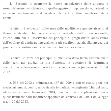
4.– Secondo il ricorrente la nuova modulazione delle aliquote è
sostanzialmente coincidente con quella oggetto di impugnazione, variandole
in misura così trascurabile da mantenere ferma la struttura complessiva della
norma.
In effetti, è evidente l’irrilevanza delle modifiche apportate rispetto al
thema decidendum che, come emerge in particolare dalle difese regionali,
attiene, oltre che all’osservanza del principio di progressività, all’esistenza
dell’obbligo di applicare integralmente gli scaglioni statali, alla stregua dei
parametri sia costituzionali che interposti invocati ex adverso.
Pertanto, in forza del principio di effettività della tutela costituzionale
delle parti nei giudizi in via d’azione, la questione di legittimità
costituzionale deve essere trasferita sulla nuova norma (sentenze n. 40 del
2012;
n. 533 del 2002 e ordinanza n. 137 del 2004), poiché essa si pone nei
medesimi termini, con riguardo sia alla formulazione originaria (che, del resto,
riferendosi all’anno finanziario 2014, non ha trovato applicazione) sia a
quella risultante dalle modifiche apportate dal comma 1 dell’art. 4 della legge
reg. n. 26 del 2013.