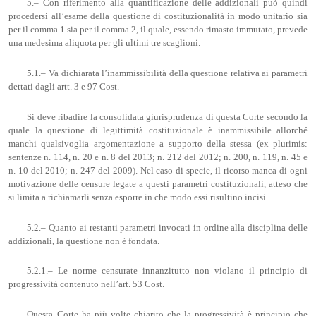
5.– Con riferimento alla quantificazione delle addizionali può quindi
procedersi all’esame della questione di costituzionalità in modo unitario sia
per il comma 1 sia per il comma 2, il quale, essendo rimasto immutato, prevede
una medesima aliquota per gli ultimi tre scaglioni.
5.1.– Va dichiarata l’inammissibilità della questione relativa ai parametri
dettati dagli artt. 3 e 97 Cost.
Si deve ribadire la consolidata giurisprudenza di questa Corte secondo la
quale la questione di legittimità costituzionale è inammissibile allorché
manchi qualsivoglia argomentazione a supporto della stessa (ex plurimis:
sentenze n. 114, n. 20 e n. 8 del 2013; n. 212 del 2012; n. 200, n. 119, n. 45 e
n. 10 del 2010; n. 247 del 2009). Nel caso di specie, il ricorso manca di ogni
motivazione delle censure legate a questi parametri costituzionali, atteso che
si limita a richiamarli senza esporre in che modo essi risultino incisi.
5.2.– Quanto ai restanti parametri invocati in ordine alla disciplina delle
addizionali, la questione non è fondata.
5.2.1.– Le norme censurate innanzitutto non violano il principio di
progressività contenuto nell’art. 53 Cost.
Questa Corte ha più volte chiarito che la progressività è principio che