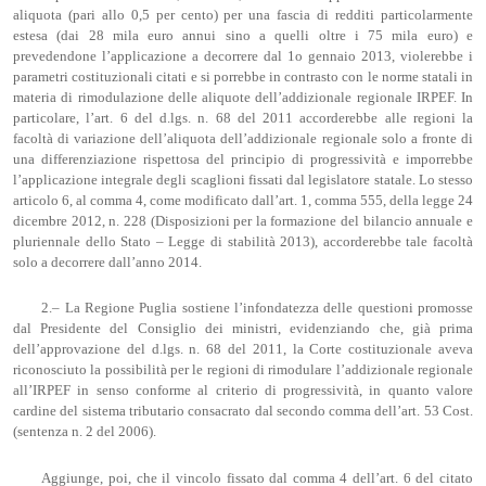
aliquota (pari allo 0,5 per cento) per una fascia di redditi particolarmente
estesa (dai 28 mila euro annui sino a quelli oltre i 75 mila euro) e
prevedendone l’applicazione a decorrere dal 1o gennaio 2013, violerebbe i
parametri costituzionali citati e si porrebbe in contrasto con le norme statali in
materia di rimodulazione delle aliquote dell’addizionale regionale IRPEF. In
particolare, l’art. 6 del d.lgs. n. 68 del 2011 accorderebbe alle regioni la
facoltà di variazione dell’aliquota dell’addizionale regionale solo a fronte di
una differenziazione rispettosa del principio di progressività e imporrebbe
l’applicazione integrale degli scaglioni fissati dal legislatore statale. Lo stesso
articolo 6, al comma 4, come modificato dall’art. 1, comma 555, della legge 24
dicembre 2012, n. 228 (Disposizioni per la formazione del bilancio annuale e
pluriennale dello Stato – Legge di stabilità 2013), accorderebbe tale facoltà
solo a decorrere dall’anno 2014.
2.– La Regione Puglia sostiene l’infondatezza delle questioni promosse
dal Presidente del Consiglio dei ministri, evidenziando che, già prima
dell’approvazione del d.lgs. n. 68 del 2011, la Corte costituzionale aveva
riconosciuto la possibilità per le regioni di rimodulare l’addizionale regionale
all’IRPEF in senso conforme al criterio di progressività, in quanto valore
cardine del sistema tributario consacrato dal secondo comma dell’art. 53 Cost.
(sentenza n. 2 del 2006).
Aggiunge, poi, che il vincolo fissato dal comma 4 dell’art. 6 del citato