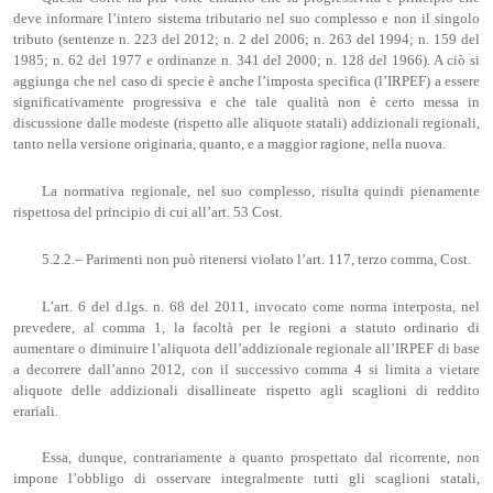
deve informare l’intero sistema tributario nel suo complesso e non il singolo
tributo (sentenze n. 223 del 2012; n. 2 del 2006; n. 263 del 1994; n. 159 del
1985; n. 62 del 1977 e ordinanze n. 341 del 2000; n. 128 del 1966). A ciò si
aggiunga che nel caso di specie è anche l’imposta specifica (l’IRPEF) a essere
significativamente progressiva e che tale qualità non è certo messa in
discussione dalle modeste (rispetto alle aliquote statali) addizionali regionali,
tanto nella versione originaria, quanto, e a maggior ragione, nella nuova.
La normativa regionale, nel suo complesso, risulta quindi pienamente
rispettosa del principio di cui all’art. 53 Cost.
5.2.2.– Parimenti non può ritenersi violato l’art. 117, terzo comma, Cost.
L’art. 6 del d.lgs. n. 68 del 2011, invocato come norma interposta, nel
prevedere, al comma 1, la facoltà per le regioni a statuto ordinario di
aumentare o diminuire l’aliquota dell’addizionale regionale all’IRPEF di base
a decorrere dall’anno 2012, con il successivo comma 4 si limita a vietare
aliquote delle addizionali disallineate rispetto agli scaglioni di reddito
erariali.
Essa, dunque, contrariamente a quanto prospettato dal ricorrente, non
impone l’obbligo di osservare integralmente tutti gli scaglioni statali,