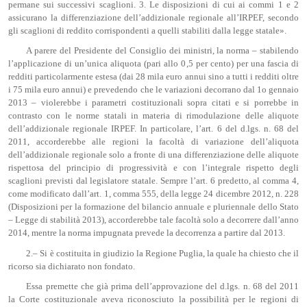
permane sui successivi scaglioni. 3. Le disposizioni di cui ai commi 1 e 2
assicurano la differenziazione dell’addizionale regionale all’IRPEF, secondo
gli scaglioni di reddito corrispondenti a quelli stabiliti dalla legge statale».
A parere del Presidente del Consiglio dei ministri, la norma – stabilendo
l’applicazione di un’unica aliquota (pari allo 0,5 per cento) per una fascia di
redditi particolarmente estesa (dai 28 mila euro annui sino a tutti i redditi oltre
i 75 mila euro annui) e prevedendo che le variazioni decorrano dal 1o gennaio
2013 – violerebbe i parametri costituzionali sopra citati e si porrebbe in
contrasto con le norme statali in materia di rimodulazione delle aliquote
dell’addizionale regionale IRPEF. In particolare, l’art. 6 del d.lgs. n. 68 del
2011, accorderebbe alle regioni la facoltà di variazione dell’aliquota
dell’addizionale regionale solo a fronte di una differenziazione delle aliquote
rispettosa del principio di progressività e con l’integrale rispetto degli
scaglioni previsti dal legislatore statale. Sempre l’art. 6 predetto, al comma 4,
come modificato dall’art. 1, comma 555, della legge 24 dicembre 2012, n. 228
(Disposizioni per la formazione del bilancio annuale e pluriennale dello Stato
– Legge di stabilità 2013), accorderebbe tale facoltà solo a decorrere dall’anno
2014, mentre la norma impugnata prevede la decorrenza a partire dal 2013.
2.– Si è costituita in giudizio la Regione Puglia, la quale ha chiesto che il
ricorso sia dichiarato non fondato.
Essa premette che già prima dell’approvazione del d.lgs. n. 68 del 2011
la Corte costituzionale aveva riconosciuto la possibilità per le regioni di