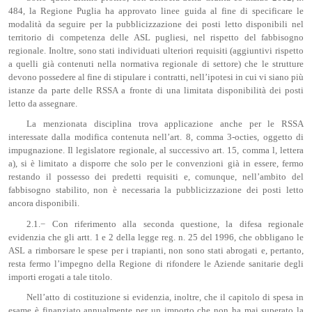
484, la Regione Puglia ha approvato linee guida al fine di specificare le
modalità da seguire per la pubblicizzazione dei posti letto disponibili nel
territorio di competenza delle ASL pugliesi, nel rispetto del fabbisogno
regionale. Inoltre, sono stati individuati ulteriori requisiti (aggiuntivi rispetto
a quelli già contenuti nella normativa regionale di settore) che le strutture
devono possedere al fine di stipulare i contratti, nell’ipotesi in cui vi siano più
istanze da parte delle RSSA a fronte di una limitata disponibilità dei posti
letto da assegnare.
La menzionata disciplina trova applicazione anche per le RSSA
interessate dalla modifica contenuta nell’art. 8, comma 3-octies, oggetto di
impugnazione. Il legislatore regionale, al successivo art. 15, comma l, lettera
a), si è limitato a disporre che solo per le convenzioni già in essere, fermo
restando il possesso dei predetti requisiti e, comunque, nell’ambito del
fabbisogno stabilito, non è necessaria la pubblicizzazione dei posti letto
ancora disponibili.
2.1.− Con riferimento alla seconda questione, la difesa regionale
evidenzia che gli artt. 1 e 2 della legge reg. n. 25 del 1996, che obbligano le
ASL a rimborsare le spese per i trapianti, non sono stati abrogati e, pertanto,
resta fermo l’impegno della Regione di rifondere le Aziende sanitarie degli
importi erogati a tale titolo.
Nell’atto di costituzione si evidenzia, inoltre, che il capitolo di spesa in
esame è finanziato annualmente per un importo che non ha mai superato la