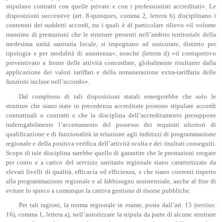
stipulano contratti con quelle private e con i professionisti accreditati». Le
disposizioni successive (art. 8-quinques, comma 2, lettera b) disciplinano i
contenuti dei suddetti accordi, tra i quali è di particolare rilievo «il volume
massimo di prestazioni che le strutture presenti nell’ambito territoriale della
medesima unità sanitaria locale, si impegnano ad assicurare, distinto per
tipologia e per modalità di assistenza», nonché (lettera d) «il corrispettivo
preventivato a fronte delle attività concordate, globalmente risultante dalla
applicazione dei valori tariffari e della remunerazione extra-tariffaria delle
funzioni incluse nell’accordo».
Dal complesso di tali disposizioni statali emergerebbe che solo le
strutture che siano state in precedenza accreditate possono stipulare accordi
contrattuali o contratti e che la disciplina dell’accreditamento presuppone
inderogabilmente l’accertamento del possesso dei requisiti ulteriori di
qualificazione e di funzionalità in relazione agli indirizzi di programmazione
regionale e della positiva verifica dell’attività svolta e dei risultati conseguiti.
Scopo di tale disciplina sarebbe quello di garantire che le prestazioni erogate
per conto e a carico del servizio sanitario regionale siano caratterizzate da
elevati livelli di qualità, efficacia ed efficienza, e che siano coerenti rispetto
alla programmazione regionale e al fabbisogno assistenziale, anche al fine di
evitare lo spreco a comunque la cattiva gestione di risorse pubbliche.
Per tali ragioni, la norma regionale in esame, posta dall’art. 15 (rectius:
16), comma 1, lettera a), nell’autorizzare la stipula da parte di alcune strutture