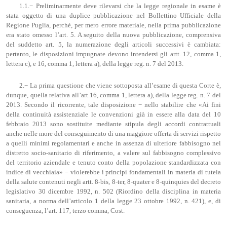
1.1.− Preliminarmente deve rilevarsi che la legge regionale in esame è
stata oggetto di una duplice pubblicazione nel Bollettino Ufficiale della
Regione Puglia, perché, per mero errore materiale, nella prima pubblicazione
era stato omesso l’art. 5. A seguito della nuova pubblicazione, comprensiva
del suddetto art. 5, la numerazione degli articoli successivi è cambiata:
pertanto, le disposizioni impugnate devono intendersi gli artt. 12, comma 1,
lettera c), e 16, comma 1, lettera a), della legge reg. n. 7 del 2013.
2.− La prima questione che viene sottoposta all’esame di questa Corte è,
dunque, quella relativa all’art.16, comma 1, lettera a), della legge reg. n. 7 del
2013. Secondo il ricorrente, tale disposizione − nello stabilire che «Ai fini
della continuità assistenziale le convenzioni già in essere alla data del 10
febbraio 2013 sono sostituite mediante stipula degli accordi contrattuali
anche nelle more del conseguimento di una maggiore offerta di servizi rispetto
a quelli minimi regolamentari e anche in assenza di ulteriore fabbisogno nel
distretto socio-sanitario di riferimento, a valere sul fabbisogno complessivo
del territorio aziendale e tenuto conto della popolazione standardizzata con
indice di vecchiaia» − violerebbe i principi fondamentali in materia di tutela
della salute contenuti negli artt. 8-bis, 8-ter, 8-quater e 8-quinquies del decreto
legislativo 30 dicembre 1992, n. 502 (Riordino della disciplina in materia
sanitaria, a norma dell’articolo 1 della legge 23 ottobre 1992, n. 421), e, di
conseguenza, l’art. 117, terzo comma, Cost.