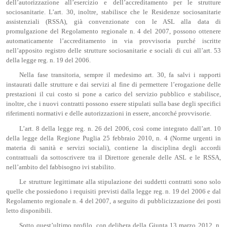
dell’autorizzazione all’esercizio e dell’accreditamento per le strutture
sociosanitarie. L’art. 30, inoltre, stabilisce che le Residenze sociosanitarie
assistenziali (RSSA), già convenzionate con le ASL alla data di
promulgazione del Regolamento regionale n. 4 del 2007, possono ottenere
automaticamente l’accreditamento in via provvisoria purché iscritte
nell’apposito registro delle strutture sociosanitarie e sociali di cui all’art. 53
della legge reg. n. 19 del 2006.
Nella fase transitoria, sempre il medesimo art. 30, fa salvi i rapporti
instaurati dalle strutture e dai servizi al fine di permettere l’erogazione delle
prestazioni il cui costo si pone a carico del servizio pubblico e stabilisce,
inoltre, che i nuovi contratti possono essere stipulati sulla base degli specifici
riferimenti normativi e delle autorizzazioni in essere, ancorché provvisorie.
L’art. 8 della legge reg. n. 26 del 2006, così come integrato dall’art. 10
della legge della Regione Puglia 25 febbraio 2010, n. 4 (Norme urgenti in
materia di sanità e servizi sociali), contiene la disciplina degli accordi
contrattuali da sottoscrivere tra il Direttore generale delle ASL e le RSSA,
nell’ambito del fabbisogno ivi stabilito.
Le strutture legittimate alla stipulazione dei suddetti contratti sono solo
quelle che possiedono i requisiti previsti dalla legge reg. n. 19 del 2006 e dal
Regolamento regionale n. 4 del 2007, a seguito di pubblicizzazione dei posti
letto disponibili.
Sotto quest’ultimo profilo, con delibera della Giunta 13 marzo 2012, n.