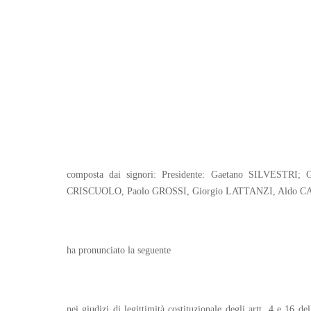
composta dai signori: Presidente: Gaetano SILVEST
CRISCUOLO, Paolo GROSSI, Giorgio LATTANZI, Aldo C
ha pronunciato la seguente
nei giudizi di legittimità costituzionale degli artt. 4 e 16 