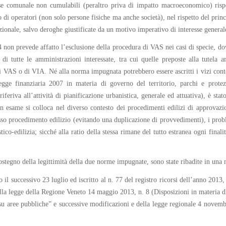
ase comunale non cumulabili (peraltro priva di impatto macroeconomico) rispond
di operatori (non solo persone fisiche ma anche società), nel rispetto del princi
 nazionale, salvo deroghe giustificate da un motivo imperativo di interesse general
 4 non prevede affatto l’esclusione della procedura di VAS nei casi di specie, d
i tutte le amministrazioni interessate, tra cui quelle preposte alla tutela am
di VAS o di VIA. Né alla norma impugnata potrebbero essere ascritti i vizi cont
gge finanziaria 2007 in materia di governo del territorio, parchi e protezi
 riferiva all’attività di pianificazione urbanistica, generale ed attuativa), è sta
in esame si colloca nel diverso contesto dei procedimenti edilizi di approvazione
 stesso procedimento edilizio (evitando una duplicazione di provvedimenti), i pro
stico-edilizia; sicché alla ratio della stessa rimane del tutto estranea ogni final
 sostegno della legittimità della due norme impugnate, sono state ribadite in u
 il successivo 23 luglio ed iscritto al n. 77 del registro ricorsi dell’anno 2013,
ella legge della Regione Veneto 14 maggio 2013, n. 8 (Disposizioni in materia 
 aree pubbliche” e successive modificazioni e della legge regionale 4 novembre