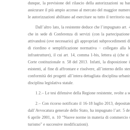
dunque, la previsione del rilascio della autorizzazioni su b
assicurare il più ampio accesso al mercato del maggior numero 
le autorizzazioni abilitano ad esercitare su tutto il territorio
Dall’altro lato, la resistente deduce che l’impugnato art.
che in sede di Conferenza di servizi (con la partecipazione d
attivandosi (ove necessario) gli appropriati subprocedimenti 
di riordino e semplificazione normativa − collegato alla le
infrastrutture), il cui art. 14, comma 1-bis, lettera a) (che si
Corte costituzionale n. 58 del 2013. Infatti, la disposizione 
esistenti, al fine di affrontare e risolvere, all’interno dello
conformità dei progetti all’intera dettagliata disciplina urbani
disciplina legislativa statale.
1.2.– Le tesi difensive della Regione resistente, svolte a
2.– Con ricorso notificato il 16-18 luglio 2013, depositato
dall’Avvocatura generale dello Stato, ha impugnato l’art. 5 d
6 aprile 2001, n. 10 “Nuove norme in materia di commercio su
turismo” e successive modificazioni).