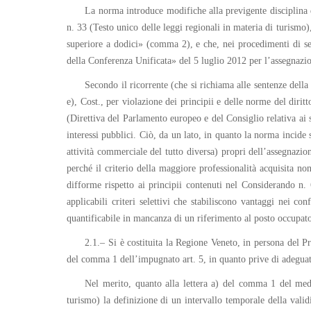
La norma introduce modifiche alla previgente disciplina 
n. 33 (Testo unico delle leggi regionali in materia di turismo)
superiore a dodici» (comma 2), e che, nei procedimenti di sele
della Conferenza Unificata» del 5 luglio 2012 per l’assegnazio
Secondo il ricorrente (che si richiama alle sentenze dell
e), Cost., per violazione dei principii e delle norme del dir
(Direttiva del Parlamento europeo e del Consiglio relativa ai 
interessi pubblici. Ciò, da un lato, in quanto la norma incide 
attività commerciale del tutto diversa) propri dell’assegnazion
perché il criterio della maggiore professionalità acquisita no
difforme rispetto ai principii contenuti nel Considerando n.
applicabili criteri selettivi che stabiliscono vantaggi nei con
quantificabile in mancanza di un riferimento al posto occupat
2.1.– Si è costituita la Regione Veneto, in persona del Pr
del comma 1 dell’impugnato art. 5, in quanto prive di adeguata
Nel merito, quanto alla lettera a) del comma 1 del med
turismo) la definizione di un intervallo temporale della validi