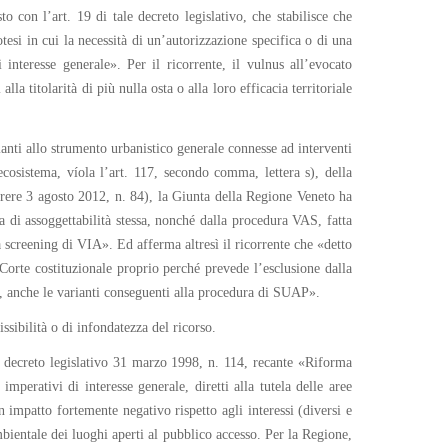
o con l’art. 19 di tale decreto legislativo, che stabilisce che
potesi in cui la necessità di un’autorizzazione specifica o di una
interesse generale». Per il ricorrente, il vulnus all’evocato
a titolarità di più nulla osta o alla loro efficacia territoriale
ianti allo strumento urbanistico generale connesse ad interventi
ecosistema, víola l’art. 117, secondo comma, lettera s), della
rere 3 agosto 2012, n. 84), la Giunta della Regione Veneto ha
a di assoggettabilità stessa, nonché dalla procedura VAS, fatta
a screening di VIA». Ed afferma altresì il ricorrente che «detto
Corte costituzionale proprio perché prevede l’esclusione dalla
to, anche le varianti conseguenti alla procedura di SUAP».
sibilità o di infondatezza del ricorso.
el decreto legislativo 31 marzo 1998, n. 114, recante «Riforma
perativi di interesse generale, diretti alla tutela delle aree
 impatto fortemente negativo rispetto agli interessi (diversi e
ambientale dei luoghi aperti al pubblico accesso. Per la Regione,