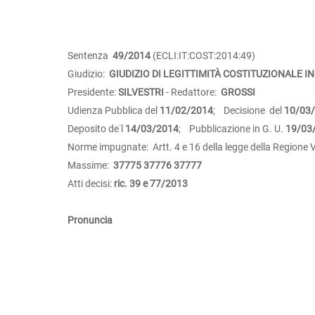
Sentenza
49/2014
(ECLI:IT:COST:2014:49)
Giudizio:
GIUDIZIO DI LEGITTIMITÀ COSTITUZIONALE IN
Presidente:
SILVESTRI
- Redattore:
GROSSI
Udienza Pubblica del
11/02/2014
; Decisione del
10/03
Deposito de˙l
14/03/2014
; Pubblicazione in G. U.
19/03
Norme impugnate: Artt. 4 e 16 della legge della Regione V
Massime:
37775
37776
37777
Atti decisi:
ric. 39 e 77/2013
Pronuncia