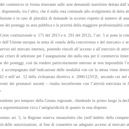
del commercio in forma itinerante sulle aree demaniali marittime dettata dall’
, disponendo, tra l’altro, che il nulla osta comunale allo svolgimento di detta 
zione e in caso di pluralità di domande in eccesso rispetto al numero di assegna
ne dei posteggi su area pubblica e la priorità della maggiore professionalità c
a Corte costituzionale n. 171 del 2013 e n. 291 del 2012), l’art. 5 si pone in 
itto dell’Unione europea in tema di «tutela della concorrenza e del mercato» e
servizi nel mercato interno), ponendo vincoli all’accesso e all’esercizio di atti
sui criteri di selezione per l’assegnazione dei nulla osta per il commercio itine
e dei posteggi, così da rendere particolarmente oneroso se non impossibile l’eser
n è accompagnato dall’indicazione delle modalità con cui la stessa viene determ
 62 e nell’art. 12 della richiamata direttiva n. 2006/123/CE, secondo cui nel 
fronti dei prestatori uscenti – risulta inconferente con l’attività esercitata i
o.
esidente pro tempore della Giunta regionale, chiedendo in primo luogo la declara
 argomentazione circa l’antigiuridicità di quanto in essa disposto.
esimo art. 5, la Regione osserva innanzitutto che (nell’àmbito della compete
tà delle autorizzazioni, al fine di consentire un adeguato accesso al mercato at