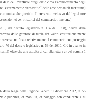
(al di là dell’eventuale pregiudizio circa l’ammortamento degli
ente “estremamente circoscritto” delle aree demaniali marittime)
conomica che giustifica l’intervento esclusivo del legislatore
sercizio nei centri storici del commercio itinerante).
ma 9, del decreto legislativo n. 114 del 1998), deriva dalla
ssita delle garanzie di tutela dei valori costituzionalmente
lla Conferenza unificata relativamente al commercio con posteggio
’art. 70 del decreto legislativo n. 59 del 2010. Ciò in quanto in
alità) oltre che alle attività di cui alla lettera a) del comma 1
 e 16 della legge della Regione Veneto 31 dicembre 2012, n. 55
enziale pubblica, di mobilità, di noleggio con conducente e di