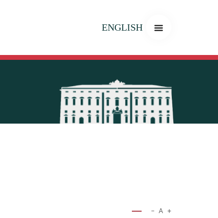
ENGLISH
−
A
+