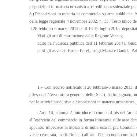
disposizioni in materia urbanistica, di edilizia residenziale 
8 (Disposizioni in materia di commercio su aree pubbliche. 
della legge regionale 4 novembre 2002, n. 33 “Testo unico dell
il 28 febbraio-6 marzo 2013 ed il 16-18 luglio 2013, depositati
Visti gli atti di costituzione della Regione Veneto;
udito nell’udienza pubblica dell’11 febbraio 2014 il Giud
uditi gli avvocati Bruno Barel, Luigi Manzi e Daniela Pa
1.– Con ricorso notificato il 28 febbraio-6 marzo 2013, dep
difeso dall’Avvocatura generale dello Stato, ha impugnato, ne
per le attività produttive e disposizioni in materia urbanistica
L’art. 16, comma 2, introduce il comma 4-bis nell’art. 4
all’esercizio del commercio in forma itinerante sulle aree dem
appunto, impedisce la titolarità di nulla osta in più Comuni, o
viene censurata, in riferimento all’art. 117, secondo comma, l