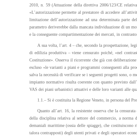
2010, n. 59 (Attuazione della direttiva 2006/123/CE relativa a
«L’autorizzazione permette al prestatore di accedere all’attività
limitazione dell’autorizzazione ad una determinata parte del
parametro deriverebbe dalla mancata individuazione di un motivo 
e la conseguente compartimentazione dei mercati, in contrasto c
A sua volta, l’art. 4 – che, secondo la prospettazione, le
di edilizia produttiva – viene censurato poiché, «nel contras
Costituzione». Osserva il ricorrente che già con deliberazio
escluso «le varianti a piani e programmi conseguenti alla proc
salva la necessità di verificare se i seguenti progetti sono, o
impianto normativo risulta coerente con quanto previsto dall’
VAS dei piani urbanistici attuativi e delle loro varianti alle 
1.1.– Si è costituita la Regione Veneto, in persona del Pr
Quanto all’art. 16, la resistente osserva che la censura
della disciplina relativa al settore del commercio, a norma d
demaniali marittime (ossia delle spiagge), che costituiscono r
talora contrapposti) degli utenti privati e degli operatori econ