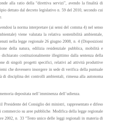
e alla ratio della “direttiva servizi”, avendo la finalità di
pio dettato dal decreto legislativo n. 59 del 2010, secondo cui
e.
ovendosi la norma interpretare (ai sensi del comma 4) nel senso
bientale) viene valutata la relativa sostenibilità ambientale,
enuti nella legge regionale 26 giugno 2008, n. 4 (Disposizioni
one della natura, edilizia residenziale pubblica, mobilità e
to dichiarato costituzionalmente illegittimo dalla sentenza della
 di singoli progetti specifici, relativi ad attività produttive
blemi che dovessero insorgere in sede di verifica della puntuale
ità di disciplina dei controlli ambientali, rimessa alla autonoma
na memoria depositata nell’imminenza dell’udienza.
 il Presidente del Consiglio dei ministri, rappresentato e difeso
di commercio su aree pubbliche. Modifica della legge regionale
 2002, n. 33 “Testo unico delle leggi regionali in materia di