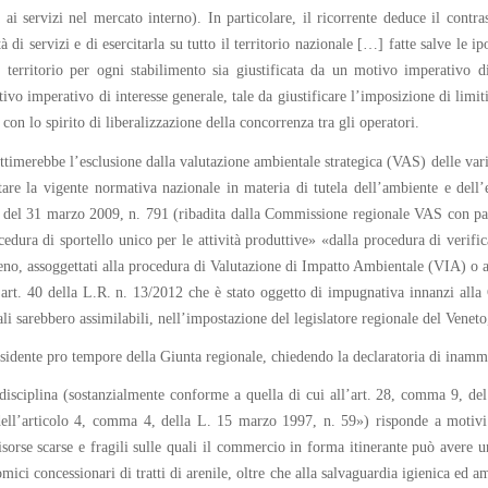
i servizi nel mercato interno). In particolare, il ricorrente deduce il contrast
 di servizi e di esercitarla su tutto il territorio nazionale […] fatte salve le i
 territorio per ogni stabilimento sia giustificata da un motivo imperativo di 
imperativo di interesse generale, tale da giustificare l’imposizione di limiti all
on lo spirito di liberalizzazione della concorrenza tra gli operatori.
gittimerebbe l’esclusione dalla valutazione ambientale strategica (VAS) delle var
tare la vigente normativa nazionale in materia di tutela dell’ambiente e dell’
ne del 31 marzo 2009, n. 791 (ribadita dalla Commissione regionale VAS con pa
edura di sportello unico per le attività produttive» «dalla procedura di verific
 meno, assoggettati alla procedura di Valutazione di Impatto Ambientale (VIA) o 
art. 40 della L.R. n. 13/2012 che è stato oggetto di impugnativa innanzi alla 
quali sarebbero assimilabili, nell’impostazione del legislatore regionale del Vene
esidente pro tempore della Giunta regionale, chiedendo la declaratoria di inammis
ta disciplina (sostanzialmente conforme a quella di cui all’art. 28, comma 9, d
ell’articolo 4, comma 4, della L. 15 marzo 1997, n. 59») risponde a motivi im
isorse scarse e fragili sulle quali il commercio in forma itinerante può avere un
omici concessionari di tratti di arenile, oltre che alla salvaguardia igienica ed 