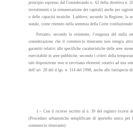
principio espresso dal Considerando n. 62 della direttiva n. 2
investimenti e la remunerazione dei capitali) anche per ragioni
o delle capacità tecniche. Laddove, secondo la Regione, la no
statale, come ritenuto nella sentenza della Corte costituzional
Pertanto, secondo la resistente, l’esigenza del nulla 
considerazione che il commercio itinerante non integra altr
garantiti relativi alle specifiche caratteristiche delle aree st
esercitabile in aree pubbliche, secondo i criteri della temporan
tale disposizione non si ravvisano elementi ostativi ad una este
dell’art. 28 del d.lgs. n. 114 del 1998, anche alle fattispecie di
1.– Con il ricorso iscritto al n. 39 del registro ricors
(Procedure urbanistiche semplificate di sportello unico per l
commercio itinerante).