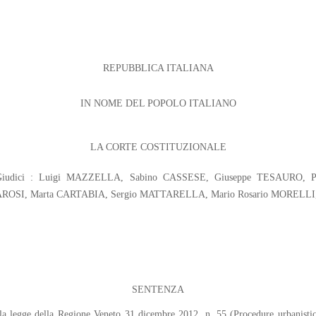
REPUBBLICA ITALIANA
IN NOME DEL POPOLO ITALIANO
LA CORTE COSTITUZIONALE
RI; Giudici : Luigi MAZZELLA, Sabino CASSESE, Giuseppe TESAURO, 
AROSI, Marta CARTABIA, Sergio MATTARELLA, Mario Rosario MORELLI,
SENTENZA
della legge della Regione Veneto 31 dicembre 2012, n. 55 (Procedure urbanistich