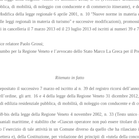
pubblica, di mobilità, di noleggio con conducente e di commercio itinerante), e 
Modifica della legge regionale 6 aprile 2001, n. 10 “Nuove norme in materia 
e leggi regionali in materia di turismo” e successive modificazioni), promossi d
 in cancelleria il 7 marzo 2013 ed il 23 luglio 2013 ed iscritti ai numeri 39 e 7
ice relatore Paolo Grossi;
lumbo per la Regione Veneto e l’avvocato dello Stato Marco La Greca per il Pres
Ritenuto in fatto
ositato il successivo 7 marzo ed iscritto al n. 39 del registro ricorsi dell’anno
ll’ordine, gli artt. 16 e 4 della legge della Regione Veneto 31 dicembre 2012,
, di edilizia residenziale pubblica, di mobilità, di noleggio con conducente e di
8-bis della legge della Regione Veneto 4 novembre 2002, n. 33 (Testo unico de
aniali marittime, è stabilito che «Ciascun operatore non può essere titolare di
 l’esercizio di tale attività in un Comune diverso da quello che ha rilasciato i
ettera e), della Costituzione, per violazione dei principii di «tutela della conc