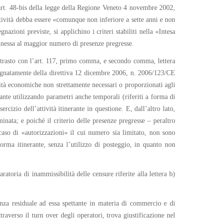
art. 48-bis della legge della Regione Veneto 4 novembre 2002,
attività debba essere «comunque non inferiore a sette anni e non
zioni previste, si applichino i criteri stabiliti nella «Intesa
onnessa al maggior numero di presenze pregresse.
contrasto con l’art. 117, primo comma, e secondo comma, lettera
 segnatamente della direttiva 12 dicembre 2006, n. 2006/123/CE
vità economiche non strettamente necessari o proporzionati agli
rante utilizzando parametri anche temporali (riferiti a forma di
cizio dell’attività itinerante in questione. E, dall’altro lato,
inata; e poiché il criterio delle presenze pregresse – peraltro
caso di «autorizzazioni» il cui numero sia limitato, non sono
n forma itinerante, senza l’utilizzo di posteggio, in quanto non
toria di inammissibilità delle censure riferite alla lettera b)
nza residuale ad essa spettante in materia di commercio e di
traverso il turn over degli operatori, trova giustificazione nel