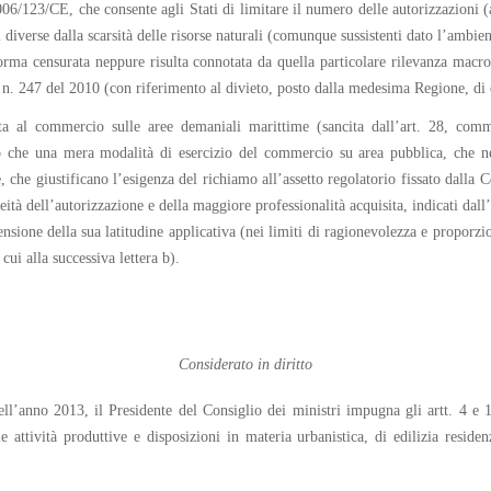
006/123/CE, che consente agli Stati di limitare il numero delle autorizzazioni 
 diverse dalla scarsità delle risorse naturali (comunque sussistenti dato l’ambi
rma censurata neppure risulta connotata da quella particolare rilevanza macroe
e n. 247 del 2010 (con riferimento al divieto, posto dalla medesima Regione, di e
osta al commercio sulle aree demaniali marittime (sancita dall’art. 28, com
o che una mera modalità di esercizio del commercio su area pubblica, che nece
esse, che giustificano l’esigenza del richiamo all’assetto regolatorio fissato da
eità dell’autorizzazione e della maggiore professionalità acquisita, indicati dall
nsione della sua latitudine applicativa (nei limiti di ragionevolezza e proporzion
 cui alla successiva lettera b).
Considerato in diritto
i dell’anno 2013, il Presidente del Consiglio dei ministri impugna gli artt. 4
e attività produttive e disposizioni in materia urbanistica, di edilizia resid