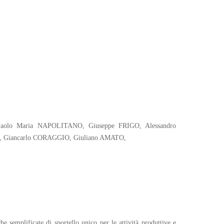
Paolo Maria NAPOLITANO, Giuseppe FRIGO, Alessandro
 Giancarlo CORAGGIO, Giuliano AMATO,
e semplificate di sportello unico per le attività produttive e