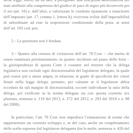
detta legge, intesi, da un lato, a prefigurare una disciplina sanzionatoria dei
reati attribuiti alla competenza del giudice di pace di segno più favorevole per
il reo (art. 16) e, dall’altro, a valorizzare le condotte riparatorie e risarcitorie
dell’imputato (art. 17, comma 1, lettera h), viceversa svilite dall’impossibilità
di subordinare ad esse la sospensione condizionale della pena, ai sensi
dell’art. 165 cod. pen.
2.– La questione non è fondata.
3.– Quanto alla censura di violazione dell’art. 76 Cost. – che merita di
essere esaminata prioritariamente, in quanto incidente sul piano delle fonti –
la giurisprudenza di questa Corte è costante nel ritenere che la delega
legislativa non esclude ogni discrezionalità del legislatore delegato, la quale
può essere più o meno ampia, in relazione al grado di specificità dei criteri
fissati nella legge delega: pertanto, per valutare se il legislatore abbia
ecceduto da tali margini di discrezionalità, occorre individuare la ratio della
delega, per verificare se la norma delegata sia con questa coerente (ex
plurimis, sentenze n. 119 del 2013, n. 272 del 2012, n. 293 del 2010 e n. 98
del 2008).
In particolare, l’art. 76 Cost. non impedisce l’emanazione di norme che
rappresentino un coerente sviluppo e, se del caso, anche un completamento
delle scelte espresse dal legislatore delegante (tra le molte, sentenza n. 426 del