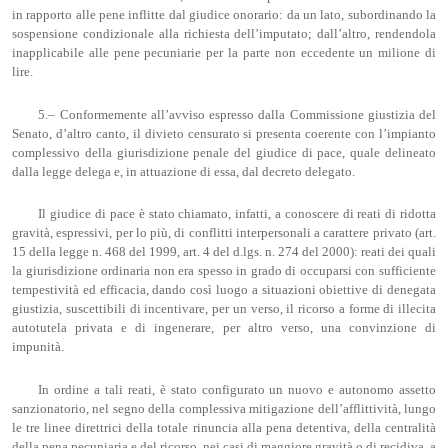
in rapporto alle pene inflitte dal giudice onorario: da un lato, subordinando la
sospensione condizionale alla richiesta dell’imputato; dall’altro, rendendola
inapplicabile alle pene pecuniarie per la parte non eccedente un milione di
lire.
5.– Conformemente all’avviso espresso dalla Commissione giustizia del
Senato, d’altro canto, il divieto censurato si presenta coerente con l’impianto
complessivo della giurisdizione penale del giudice di pace, quale delineato
dalla legge delega e, in attuazione di essa, dal decreto delegato.
Il giudice di pace è stato chiamato, infatti, a conoscere di reati di ridotta
gravità, espressivi, per lo più, di conflitti interpersonali a carattere privato (art.
15 della legge n. 468 del 1999, art. 4 del d.lgs. n. 274 del 2000): reati dei quali
la giurisdizione ordinaria non era spesso in grado di occuparsi con sufficiente
tempestività ed efficacia, dando così luogo a situazioni obiettive di denegata
giustizia, suscettibili di incentivare, per un verso, il ricorso a forme di illecita
autotutela privata e di ingenerare, per altro verso, una convinzione di
impunità.
In ordine a tali reati, è stato configurato un nuovo e autonomo assetto
sanzionatorio, nel segno della complessiva mitigazione dell’afflittività, lungo
le tre linee direttrici della totale rinuncia alla pena detentiva, della centralità
della pena pecuniaria e del ricorso, nei casi di maggiore gravità o di recidiva, a