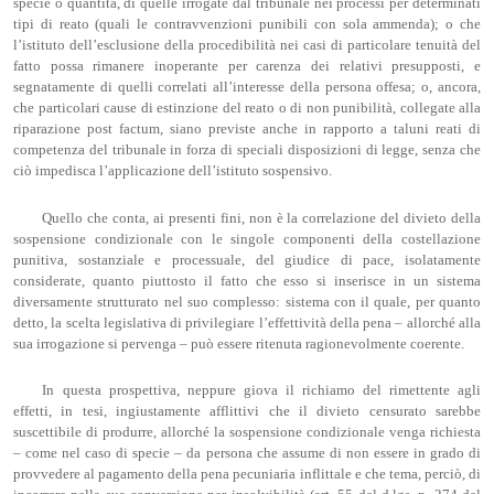
specie o quantità, di quelle irrogate dal tribunale nei processi per determinati
tipi di reato (quali le contravvenzioni punibili con sola ammenda); o che
l’istituto dell’esclusione della procedibilità nei casi di particolare tenuità del
fatto possa rimanere inoperante per carenza dei relativi presupposti, e
segnatamente di quelli correlati all’interesse della persona offesa; o, ancora,
che particolari cause di estinzione del reato o di non punibilità, collegate alla
riparazione post factum, siano previste anche in rapporto a taluni reati di
competenza del tribunale in forza di speciali disposizioni di legge, senza che
ciò impedisca l’applicazione dell’istituto sospensivo.
Quello che conta, ai presenti fini, non è la correlazione del divieto della
sospensione condizionale con le singole componenti della costellazione
punitiva, sostanziale e processuale, del giudice di pace, isolatamente
considerate, quanto piuttosto il fatto che esso si inserisce in un sistema
diversamente strutturato nel suo complesso: sistema con il quale, per quanto
detto, la scelta legislativa di privilegiare l’effettività della pena – allorché alla
sua irrogazione si pervenga – può essere ritenuta ragionevolmente coerente.
In questa prospettiva, neppure giova il richiamo del rimettente agli
effetti, in tesi, ingiustamente afflittivi che il divieto censurato sarebbe
suscettibile di produrre, allorché la sospensione condizionale venga richiesta
– come nel caso di specie – da persona che assume di non essere in grado di
provvedere al pagamento della pena pecuniaria inflittale e che tema, perciò, di