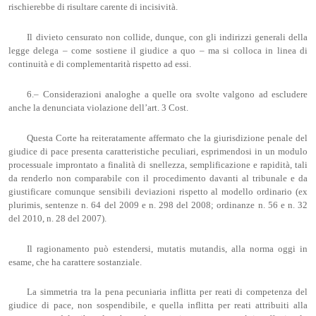
rischierebbe di risultare carente di incisività.
Il divieto censurato non collide, dunque, con gli indirizzi generali della
legge delega – come sostiene il giudice a quo – ma si colloca in linea di
continuità e di complementarità rispetto ad essi.
6.– Considerazioni analoghe a quelle ora svolte valgono ad escludere
anche la denunciata violazione dell’art. 3 Cost.
Questa Corte ha reiteratamente affermato che la giurisdizione penale del
giudice di pace presenta caratteristiche peculiari, esprimendosi in un modulo
processuale improntato a finalità di snellezza, semplificazione e rapidità, tali
da renderlo non comparabile con il procedimento davanti al tribunale e da
giustificare comunque sensibili deviazioni rispetto al modello ordinario (ex
plurimis, sentenze n. 64 del 2009 e n. 298 del 2008; ordinanze n. 56 e n. 32
del 2010, n. 28 del 2007).
Il ragionamento può estendersi, mutatis mutandis, alla norma oggi in
esame, che ha carattere sostanziale.
La simmetria tra la pena pecuniaria inflitta per reati di competenza del
giudice di pace, non sospendibile, e quella inflitta per reati attribuiti alla