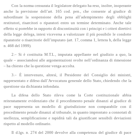
Con la norma censurata il legislatore delegato ha reso, inoltre, inoperante
anche la previsione dell’art. 165 cod. pen., che consente al giudice di
subordinare la sospensione della pena all’adempimento degli obblighi
restitutori, risarcitori o riparatori entro un termine determinato. Anche tale
effetto si porrebbe in rapporto di discontinuità con i principi e i criteri direttivi
della legge delega, intesi viceversa a valorizzare il più possibile le condotte
riparatorie o risarcitorie dell’imputato (art. 17, comma 1, lettera h, della legge
n. 468 del 1999).
2.– Si è costituita M.T.L., imputata appellante nel giudizio a quo, la
quale – associandosi alle argomentazioni svolte nell’ordinanza di rimessione
– ha chiesto che la questione venga accolta.
3.– È intervenuto, altresì, il Presidente del Consiglio dei ministri,
rappresentato e difeso dall’Avvocatura generale dello Stato, chiedendo che la
questione sia dichiarata infondata.
La difesa dello Stato rileva come la Corte costituzionale abbia
reiteratamente evidenziato che il procedimento penale dinanzi al giudice di
pace rappresenta un modello di giurisdizione non comparabile con il
procedimento penale dinanzi al tribunale, in quanto improntato a connotati di
snellezza, semplificazione e rapidità tali da giustificare sensibili deviazioni
rispetto al modello ordinario.
Il d.lgs. n. 274 del 2000 devolve alla competenza del giudice di pace