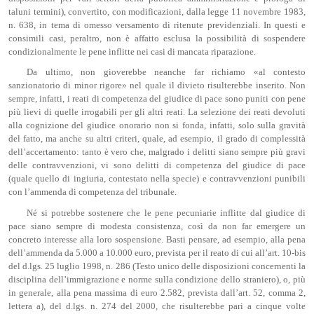
taluni termini), convertito, con modificazioni, dalla legge 11 novembre 1983,
n. 638, in tema di omesso versamento di ritenute previdenziali. In questi e
consimili casi, peraltro, non è affatto esclusa la possibilità di sospendere
condizionalmente le pene inflitte nei casi di mancata riparazione.
Da ultimo, non gioverebbe neanche far richiamo «al contesto
sanzionatorio di minor rigore» nel quale il divieto risulterebbe inserito. Non
sempre, infatti, i reati di competenza del giudice di pace sono puniti con pene
più lievi di quelle irrogabili per gli altri reati. La selezione dei reati devoluti
alla cognizione del giudice onorario non si fonda, infatti, solo sulla gravità
del fatto, ma anche su altri criteri, quale, ad esempio, il grado di complessità
dell’accertamento: tanto è vero che, malgrado i delitti siano sempre più gravi
delle contravvenzioni, vi sono delitti di competenza del giudice di pace
(quale quello di ingiuria, contestato nella specie) e contravvenzioni punibili
con l’ammenda di competenza del tribunale.
Né si potrebbe sostenere che le pene pecuniarie inflitte dal giudice di
pace siano sempre di modesta consistenza, così da non far emergere un
concreto interesse alla loro sospensione. Basti pensare, ad esempio, alla pena
dell’ammenda da 5.000 a 10.000 euro, prevista per il reato di cui all’art. 10-bis
del d.lgs. 25 luglio 1998, n. 286 (Testo unico delle disposizioni concernenti la
disciplina dell’immigrazione e norme sulla condizione dello straniero), o, più
in generale, alla pena massima di euro 2.582, prevista dall’art. 52, comma 2,
lettera a), del d.lgs. n. 274 del 2000, che risulterebbe pari a cinque volte