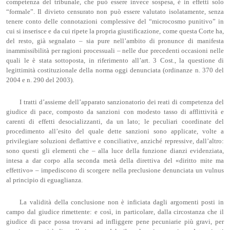
competenza del tribunale, che può essere invece sospesa, è in effetti solo
“formale”. Il divieto censurato non può essere valutato isolatamente, senza
tenere conto delle connotazioni complessive del “microcosmo punitivo” in
cui si inserisce e da cui ripete la propria giustificazione, come questa Corte ha,
del resto, già segnalato – sia pure nell’ambito di pronunce di manifesta
inammissibilità per ragioni processuali – nelle due precedenti occasioni nelle
quali le è stata sottoposta, in riferimento all’art. 3 Cost., la questione di
legittimità costituzionale della norma oggi denunciata (ordinanze n. 370 del
2004 e n. 290 del 2003).
I tratti d’assieme dell’apparato sanzionatorio dei reati di competenza del
giudice di pace, composto da sanzioni con modesto tasso di afflittività e
carenti di effetti desocializzanti, da un lato; le peculiari coordinate del
procedimento all’esito del quale dette sanzioni sono applicate, volte a
privilegiare soluzioni deflattive e conciliative, anziché repressive, dall’altro:
sono questi gli elementi che – alla luce della funzione dianzi evidenziata,
intesa a dar corpo alla seconda metà della direttiva del «diritto mite ma
effettivo» – impediscono di scorgere nella preclusione denunciata un vulnus
al principio di eguaglianza.
La validità della conclusione non è inficiata dagli argomenti posti in
campo dal giudice rimettente: e così, in particolare, dalla circostanza che il
giudice di pace possa trovarsi ad infliggere pene pecuniarie più gravi, per