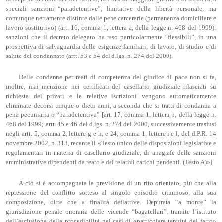
speciali sanzioni “paradetentive”, limitative della libertà personale, ma
comunque nettamente distinte dalle pene carcerarie (permanenza domiciliare e
lavoro sostitutivo) (art. 16, comma 1, lettera a, della legge n. 468 del 1999):
sanzioni che il decreto delegato ha reso particolarmente “flessibili”, in una
prospettiva di salvaguardia delle esigenze familiari, di lavoro, di studio e di
salute del condannato (artt. 53 e 54 del d.lgs. n. 274 del 2000).
Delle condanne per reati di competenza del giudice di pace non si fa,
inoltre, mai menzione nei certificati del casellario giudiziale rilasciati su
richiesta dei privati e le relative iscrizioni vengono automaticamente
eliminate decorsi cinque o dieci anni, a seconda che si tratti di condanna a
pena pecuniaria o “paradetentiva” [art. 17, comma 1, lettera p, della legge n.
468 del 1999; artt. 45 e 46 del d.lgs. n. 274 del 2000, successivamente trasfusi
negli artt. 5, comma 2, lettere g e h, e 24, comma 1, lettere i e l, del d.P.R. 14
novembre 2002, n. 313, recante il «Testo unico delle disposizioni legislative e
regolamentari in materia di casellario giudiziale, di anagrafe delle sanzioni
amministrative dipendenti da reato e dei relativi carichi pendenti. (Testo A)»].
A ciò si è accompagnata la previsione di un rito orientato, più che alla
repressione del conflitto sotteso al singolo episodio criminoso, alla sua
composizione, oltre che a finalità deflattive. Depurata “a monte” la
giurisdizione penale onoraria delle vicende “bagatellari”, tramite l’istituto
dell’esclusione della procedibilità nei casi di «particolare tenuità del fatto»