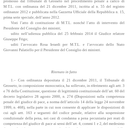
promosso dal Tribunale di Grosseto nel procedimento penale a carico di
M.T.L. con ordinanza del 21 dicembre 2011, iscritta al n. 55 del registro
ordinanze 2012 e pubblicata nella Gazzetta Ufficiale della Repubblica n. 15,
prima serie speciale, dell’anno 2012.
Visti l’atto di costituzione di M.T.L. nonché l’atto di intervento del
Presidente del Consiglio dei ministri;
udito nell’udienza pubblica del 25 febbraio 2014 il Giudice relatore
Giuseppe Frigo;
uditi l’avvocato Rosa Ierardi per M.T.L. e l’avvocato dello Stato
Giovanni Palatiello per il Presidente del Consiglio dei ministri.
Ritenuto in fatto
1.– Con ordinanza depositata il 21 dicembre 2011, il Tribunale di
Grosseto, in composizione monocratica, ha sollevato, in riferimento agli artt. 3
e 76 della Costituzione, questione di legittimità costituzionale dell’art. 60 del
decreto legislativo 28 agosto 2000, n. 274 (Disposizioni sulla competenza
penale del giudice di pace, a norma dell’articolo 14 della legge 24 novembre
1999, n. 468), nella parte in cui non consente di applicare le disposizioni di
cui agli artt. 163 e seguenti del codice penale, relative alla sospensione
condizionale della pena, nei casi di condanna a pena pecuniaria per reati di
competenza del giudice di pace ai sensi dell’art. 4, commi 1 e 2, del medesimo