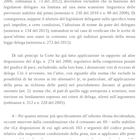
2006, ordinanza n. 73 del 2012), dovendosi escludere che la funzione del
legislatore delegato sia limitata ad una mera scansione linguistica delle
previsioni stabilite dal primo (sentenze n. 230 del 2010 e n. 98 del 2008). Di
conseguenza, neppure il silenzio del legislatore delegante sullo specifico tema
può impedire, a certe condizioni, l’adozione di norme da parte del delegato
(sentenza n. 134 del 2013), trattandosi in tal caso di verificare che le scelte di
quest’ultimo non siano in contrasto con gli indirizzi generali della stessa
legge delega (sentenza n. 272 del 2012).
Di tali principi la Corte ha già fatto applicazione in rapporto ad altre
disposizioni del d.lgs. n. 274 del 2000, regolativo della competenza penale
del giudice di pace, escludendo, sulla loro base, i denunciati vizi di eccesso di
delega. Ciò è avvenuto, tra l’altro, con riguardo alla norma che esclude la
possibilità di far ricorso ai riti alternativi (e, in particolare, all’applicazione
della pena su richiesta delle parti) nel procedimento davanti al giudice
onorario (art. 2): norma che, al pari di quella oggi sottoposta a scrutinio, non
rinviene un fondamento espresso nei criteri di delega, silenti sull’argomento
(ordinanze n. 312 e n. 228 del 2005).
4.– Per quanto attiene più specificamente all’odierno thema decidendum,
occorre muovere dalla considerazione che il censurato art. 60 – nello stabilire
che «Le disposizioni di cui agli articoli 163 e seguenti del codice penale,
relative alla sospensione condizionale della pena, non si applicano alle pene