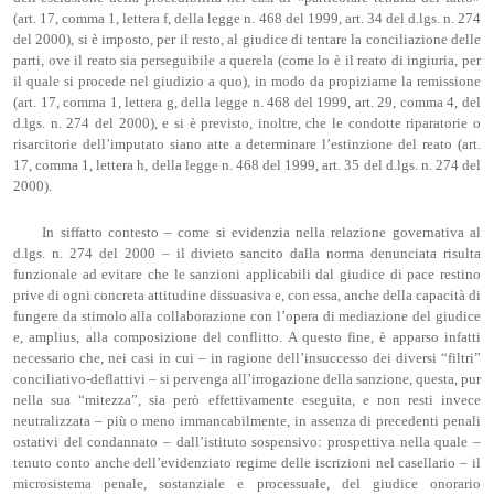
(art. 17, comma 1, lettera f, della legge n. 468 del 1999, art. 34 del d.lgs. n. 274
del 2000), si è imposto, per il resto, al giudice di tentare la conciliazione delle
parti, ove il reato sia perseguibile a querela (come lo è il reato di ingiuria, per
il quale si procede nel giudizio a quo), in modo da propiziarne la remissione
(art. 17, comma 1, lettera g, della legge n. 468 del 1999, art. 29, comma 4, del
d.lgs. n. 274 del 2000), e si è previsto, inoltre, che le condotte riparatorie o
risarcitorie dell’imputato siano atte a determinare l’estinzione del reato (art.
17, comma 1, lettera h, della legge n. 468 del 1999, art. 35 del d.lgs. n. 274 del
2000).
In siffatto contesto – come si evidenzia nella relazione governativa al
d.lgs. n. 274 del 2000 – il divieto sancito dalla norma denunciata risulta
funzionale ad evitare che le sanzioni applicabili dal giudice di pace restino
prive di ogni concreta attitudine dissuasiva e, con essa, anche della capacità di
fungere da stimolo alla collaborazione con l’opera di mediazione del giudice
e, amplius, alla composizione del conflitto. A questo fine, è apparso infatti
necessario che, nei casi in cui – in ragione dell’insuccesso dei diversi “filtri”
conciliativo-deflattivi – si pervenga all’irrogazione della sanzione, questa, pur
nella sua “mitezza”, sia però effettivamente eseguita, e non resti invece
neutralizzata – più o meno immancabilmente, in assenza di precedenti penali
ostativi del condannato – dall’istituto sospensivo: prospettiva nella quale –
tenuto conto anche dell’evidenziato regime delle iscrizioni nel casellario – il
microsistema penale, sostanziale e processuale, del giudice onorario