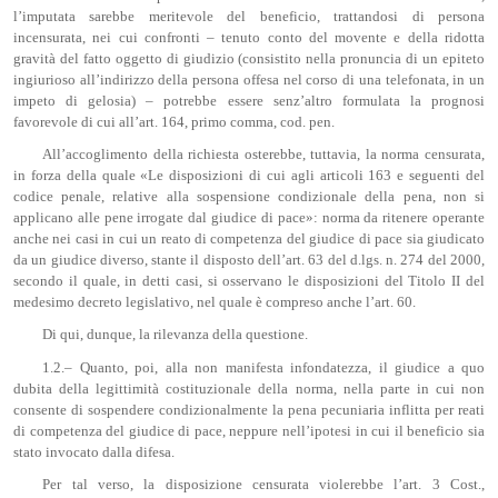
l’imputata sarebbe meritevole del beneficio, trattandosi di persona
incensurata, nei cui confronti – tenuto conto del movente e della ridotta
gravità del fatto oggetto di giudizio (consistito nella pronuncia di un epiteto
ingiurioso all’indirizzo della persona offesa nel corso di una telefonata, in un
impeto di gelosia) – potrebbe essere senz’altro formulata la prognosi
favorevole di cui all’art. 164, primo comma, cod. pen.
All’accoglimento della richiesta osterebbe, tuttavia, la norma censurata,
in forza della quale «Le disposizioni di cui agli articoli 163 e seguenti del
codice penale, relative alla sospensione condizionale della pena, non si
applicano alle pene irrogate dal giudice di pace»: norma da ritenere operante
anche nei casi in cui un reato di competenza del giudice di pace sia giudicato
da un giudice diverso, stante il disposto dell’art. 63 del d.lgs. n. 274 del 2000,
secondo il quale, in detti casi, si osservano le disposizioni del Titolo II del
medesimo decreto legislativo, nel quale è compreso anche l’art. 60.
Di qui, dunque, la rilevanza della questione.
1.2.– Quanto, poi, alla non manifesta infondatezza, il giudice a quo
dubita della legittimità costituzionale della norma, nella parte in cui non
consente di sospendere condizionalmente la pena pecuniaria inflitta per reati
di competenza del giudice di pace, neppure nell’ipotesi in cui il beneficio sia
stato invocato dalla difesa.
Per tal verso, la disposizione censurata violerebbe l’art. 3 Cost.,