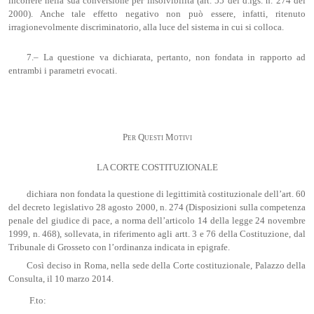
incorrere nella sua conversione per insolvibilità (art. 55 del d.lgs. n. 274 del
2000). Anche tale effetto negativo non può essere, infatti, ritenuto
irragionevolmente discriminatorio, alla luce del sistema in cui si colloca.
7.– La questione va dichiarata, pertanto, non fondata in rapporto ad
entrambi i parametri evocati.
Per Questi Motivi
LA CORTE COSTITUZIONALE
dichiara non fondata la questione di legittimità costituzionale dell’art. 60
del decreto legislativo 28 agosto 2000, n. 274 (Disposizioni sulla competenza
penale del giudice di pace, a norma dell’articolo 14 della legge 24 novembre
1999, n. 468), sollevata, in riferimento agli artt. 3 e 76 della Costituzione, dal
Tribunale di Grosseto con l’ordinanza indicata in epigrafe.
Così deciso in Roma, nella sede della Corte costituzionale, Palazzo della
Consulta, il 10 marzo 2014.
F.to: