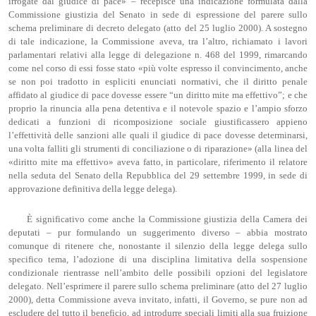
irrogate dal giudice di pace» – recepisce una indicazione formulata dalla
Commissione giustizia del Senato in sede di espressione del parere sullo
schema preliminare di decreto delegato (atto del 25 luglio 2000). A sostegno
di tale indicazione, la Commissione aveva, tra l’altro, richiamato i lavori
parlamentari relativi alla legge di delegazione n. 468 del 1999, rimarcando
come nel corso di essi fosse stato «più volte espresso il convincimento, anche
se non poi tradotto in espliciti enunciati normativi, che il diritto penale
affidato al giudice di pace dovesse essere “un diritto mite ma effettivo”; e che
proprio la rinuncia alla pena detentiva e il notevole spazio e l’ampio sforzo
dedicati a funzioni di ricomposizione sociale giustificassero appieno
l’effettività delle sanzioni alle quali il giudice di pace dovesse determinarsi,
una volta falliti gli strumenti di conciliazione o di riparazione» (alla linea del
«diritto mite ma effettivo» aveva fatto, in particolare, riferimento il relatore
nella seduta del Senato della Repubblica del 29 settembre 1999, in sede di
approvazione definitiva della legge delega).
È significativo come anche la Commissione giustizia della Camera dei
deputati – pur formulando un suggerimento diverso – abbia mostrato
comunque di ritenere che, nonostante il silenzio della legge delega sullo
specifico tema, l’adozione di una disciplina limitativa della sospensione
condizionale rientrasse nell’ambito delle possibili opzioni del legislatore
delegato. Nell’esprimere il parere sullo schema preliminare (atto del 27 luglio
2000), detta Commissione aveva invitato, infatti, il Governo, se pure non ad
escludere del tutto il beneficio, ad introdurre speciali limiti alla sua fruizione