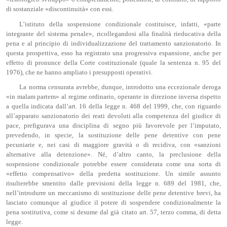
di sostanziale «discontinuità» con essi.
L’istituto della sospensione condizionale costituisce, infatti, «parte
integrante del sistema penale», ricollegandosi alla finalità rieducativa della
pena e al principio di individualizzazione del trattamento sanzionatorio. In
questa prospettiva, esso ha registrato una progressiva espansione, anche per
effetto di pronunce della Corte costituzionale (quale la sentenza n. 95 del
1976), che ne hanno ampliato i presupposti operativi.
La norma censurata avrebbe, dunque, introdotto una eccezionale deroga
«in malam partem» al regime ordinario, operante in direzione inversa rispetto
a quella indicata dall’art. 16 della legge n. 468 del 1999, che, con riguardo
all’apparato sanzionatorio dei reati devoluti alla competenza del giudice di
pace, prefigurava una disciplina di segno più favorevole per l’imputato,
prevedendo, in specie, la sostituzione delle pene detentive con pene
pecuniarie e, nei casi di maggiore gravità o di recidiva, con «sanzioni
alternative alla detenzione». Né, d’altro canto, la preclusione della
sospensione condizionale potrebbe essere considerata come una sorta di
«effetto compensativo» della predetta sostituzione. Un simile assunto
risulterebbe smentito dalle previsioni della legge n. 689 del 1981, che,
nell’introdurre un meccanismo di sostituzione delle pene detentive brevi, ha
lasciato comunque al giudice il potere di sospendere condizionalmente la
pena sostitutiva, come si desume dal già citato art. 57, terzo comma, di detta
legge.