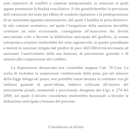
reati espressivi di conflitti a carattere interpersonale, in relazione ai quali
appare preminente la finalità conciliativa: il che giustificherebbe la previsione
dell’estinzione del reato per effetto di condotte riparatorie e la predisposizione
di un autonomo apparato sanzionatorio, dal quale è bandita la pena detentiva.
In tale contesto normativo, nel quale l’irrogazione della sanzione dovrebbe
costituire un esito eccezionale, conseguente all’insuccesso dei diversi
meccanismi volti a favorire la definizione anticipata del giudizio, la norma
sottoposta a scrutinio risulterebbe del tutto ragionevole, in quanto preordinata
a munire la sanzione irrogata dal giudice di pace dell’effettività necessaria ad
assicurare l’assolvimento della sua funzione di prevenzione generale e di
stimolo alla composizione del conflitto.
La disposizione denunciata non violerebbe neppure l’art. 76 Cost. La
scelta di escludere la sospensione condizionale della pena, pur nel silenzio
della legge delega sul punto, non potrebbe essere ritenuta in contrasto con gli
indirizzi generali di quest’ultima, laddove collocata all’interno del
sottosistema penale, sostanziale e processuale, disegnato dal d.lgs. n. 274 del
2000, nel quale il divieto considerato risulterebbe funzionale a favorire la
definizione anticipata o bonaria del processo.
Considerato in diritto