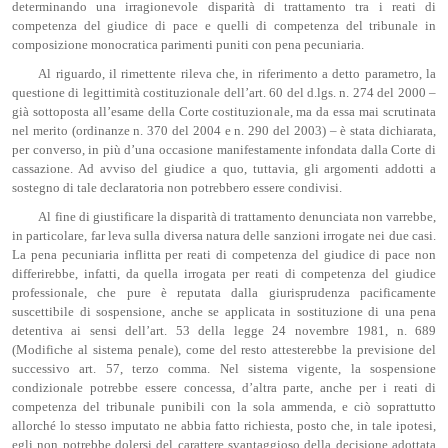
determinando una irragionevole disparità di trattamento tra i reati di
competenza del giudice di pace e quelli di competenza del tribunale in
composizione monocratica parimenti puniti con pena pecuniaria.
Al riguardo, il rimettente rileva che, in riferimento a detto parametro, la
questione di legittimità costituzionale dell’art. 60 del d.lgs. n. 274 del 2000 –
già sottoposta all’esame della Corte costituzionale, ma da essa mai scrutinata
nel merito (ordinanze n. 370 del 2004 e n. 290 del 2003) – è stata dichiarata,
per converso, in più d’una occasione manifestamente infondata dalla Corte di
cassazione. Ad avviso del giudice a quo, tuttavia, gli argomenti addotti a
sostegno di tale declaratoria non potrebbero essere condivisi.
Al fine di giustificare la disparità di trattamento denunciata non varrebbe,
in particolare, far leva sulla diversa natura delle sanzioni irrogate nei due casi.
La pena pecuniaria inflitta per reati di competenza del giudice di pace non
differirebbe, infatti, da quella irrogata per reati di competenza del giudice
professionale, che pure è reputata dalla giurisprudenza pacificamente
suscettibile di sospensione, anche se applicata in sostituzione di una pena
detentiva ai sensi dell’art. 53 della legge 24 novembre 1981, n. 689
(Modifiche al sistema penale), come del resto attesterebbe la previsione del
successivo art. 57, terzo comma. Nel sistema vigente, la sospensione
condizionale potrebbe essere concessa, d’altra parte, anche per i reati di
competenza del tribunale punibili con la sola ammenda, e ciò soprattutto
allorché lo stesso imputato ne abbia fatto richiesta, posto che, in tale ipotesi,
egli non potrebbe dolersi del carattere svantaggioso della decisione adottata