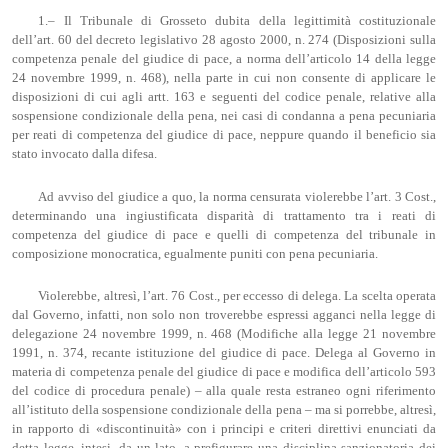
1.– Il Tribunale di Grosseto dubita della legittimità costituzionale
dell’art. 60 del decreto legislativo 28 agosto 2000, n. 274 (Disposizioni sulla
competenza penale del giudice di pace, a norma dell’articolo 14 della legge
24 novembre 1999, n. 468), nella parte in cui non consente di applicare le
disposizioni di cui agli artt. 163 e seguenti del codice penale, relative alla
sospensione condizionale della pena, nei casi di condanna a pena pecuniaria
per reati di competenza del giudice di pace, neppure quando il beneficio sia
stato invocato dalla difesa.
Ad avviso del giudice a quo, la norma censurata violerebbe l’art. 3 Cost.,
determinando una ingiustificata disparità di trattamento tra i reati di
competenza del giudice di pace e quelli di competenza del tribunale in
composizione monocratica, egualmente puniti con pena pecuniaria.
Violerebbe, altresì, l’art. 76 Cost., per eccesso di delega. La scelta operata
dal Governo, infatti, non solo non troverebbe espressi agganci nella legge di
delegazione 24 novembre 1999, n. 468 (Modifiche alla legge 21 novembre
1991, n. 374, recante istituzione del giudice di pace. Delega al Governo in
materia di competenza penale del giudice di pace e modifica dell’articolo 593
del codice di procedura penale) – alla quale resta estraneo ogni riferimento
all’istituto della sospensione condizionale della pena – ma si porrebbe, altresì,
in rapporto di «discontinuità» con i principi e criteri direttivi enunciati da