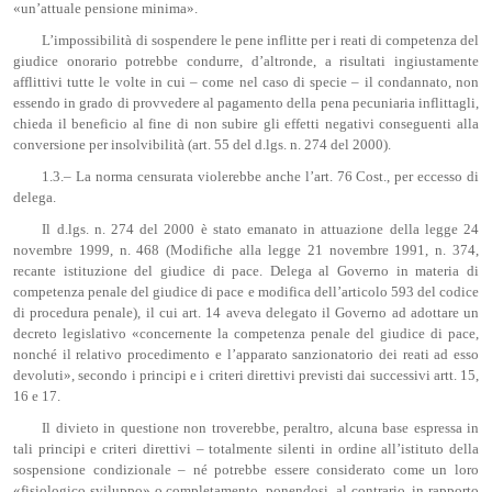
«un’attuale pensione minima».
L’impossibilità di sospendere le pene inflitte per i reati di competenza del
giudice onorario potrebbe condurre, d’altronde, a risultati ingiustamente
afflittivi tutte le volte in cui – come nel caso di specie – il condannato, non
essendo in grado di provvedere al pagamento della pena pecuniaria inflittagli,
chieda il beneficio al fine di non subire gli effetti negativi conseguenti alla
conversione per insolvibilità (art. 55 del d.lgs. n. 274 del 2000).
1.3.– La norma censurata violerebbe anche l’art. 76 Cost., per eccesso di
delega.
Il d.lgs. n. 274 del 2000 è stato emanato in attuazione della legge 24
novembre 1999, n. 468 (Modifiche alla legge 21 novembre 1991, n. 374,
recante istituzione del giudice di pace. Delega al Governo in materia di
competenza penale del giudice di pace e modifica dell’articolo 593 del codice
di procedura penale), il cui art. 14 aveva delegato il Governo ad adottare un
decreto legislativo «concernente la competenza penale del giudice di pace,
nonché il relativo procedimento e l’apparato sanzionatorio dei reati ad esso
devoluti», secondo i principi e i criteri direttivi previsti dai successivi artt. 15,
16 e 17.
Il divieto in questione non troverebbe, peraltro, alcuna base espressa in
tali principi e criteri direttivi – totalmente silenti in ordine all’istituto della
sospensione condizionale – né potrebbe essere considerato come un loro
«fisiologico sviluppo» o completamento, ponendosi, al contrario, in rapporto