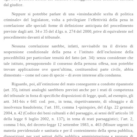
dal giudice.
Neppure si potrebbe parlare di una «insindacabile scelta di politica
criminale» del legislatore, volta a privilegiare l’effettività della pena in
correlazione alle speciali forme di definizione anticipata del procedimento
previste dagli artt. 34 e 35 del d.lgs. n. 274 del 2000, prive di equivalente nel
procedimento davanti al tribunale.
Nessuna correlazione sarebbe, infatti, ravvisabile tra il divieto di
sospensione condizionale della pena e l’istituto dell’esclusione della
procedibilità per particolare tenuità del fatto (art. 34): senza considerare che
tale istituto, presupponendo il consenso della persona offesa, non potrebbe
trovare applicazione ove quest’ultima, costituendosi parte civile, abbia
dimostrato – come nel caso di specie – di avere interesse alla condanna.
Riguardo, poi, all’estinzione del reato conseguente a condotte riparatorie
(art. 35), istituti analoghi sarebbero previsti anche per i reati di competenza
del tribunale in forza di specifiche disposizioni di legge, quali, ad esempio, gli
artt. 341-bis e 641 cod. pen., in tema, rispettivamente, di oltraggio e di
insolvenza fraudolenta; l’art. 181, comma 1-quinquies, del d.lgs. 22 gennaio
2004, n. 42 (Codice dei beni culturali e del paesaggio, ai sensi dell’articolo 10
della legge 6 luglio 2002, n. 137), in tema di reati paesaggistici; l’art. 2,
comma 1-bis, del decreto-legge 12 settembre 1983, n. 463 (Misure urgenti in
materia previdenziale e sanitaria e per il contenimento della spesa pubblica,
disposizioni per vari settori della pubblica amministrazione e proroga di