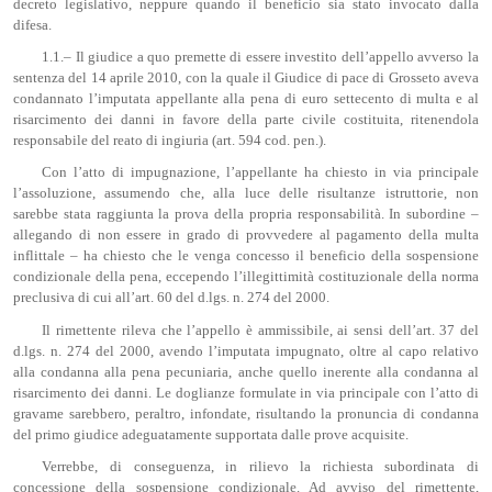
decreto legislativo, neppure quando il beneficio sia stato invocato dalla
difesa.
1.1.– Il giudice a quo premette di essere investito dell’appello avverso la
sentenza del 14 aprile 2010, con la quale il Giudice di pace di Grosseto aveva
condannato l’imputata appellante alla pena di euro settecento di multa e al
risarcimento dei danni in favore della parte civile costituita, ritenendola
responsabile del reato di ingiuria (art. 594 cod. pen.).
Con l’atto di impugnazione, l’appellante ha chiesto in via principale
l’assoluzione, assumendo che, alla luce delle risultanze istruttorie, non
sarebbe stata raggiunta la prova della propria responsabilità. In subordine –
allegando di non essere in grado di provvedere al pagamento della multa
inflittale – ha chiesto che le venga concesso il beneficio della sospensione
condizionale della pena, eccependo l’illegittimità costituzionale della norma
preclusiva di cui all’art. 60 del d.lgs. n. 274 del 2000.
Il rimettente rileva che l’appello è ammissibile, ai sensi dell’art. 37 del
d.lgs. n. 274 del 2000, avendo l’imputata impugnato, oltre al capo relativo
alla condanna alla pena pecuniaria, anche quello inerente alla condanna al
risarcimento dei danni. Le doglianze formulate in via principale con l’atto di
gravame sarebbero, peraltro, infondate, risultando la pronuncia di condanna
del primo giudice adeguatamente supportata dalle prove acquisite.
Verrebbe, di conseguenza, in rilievo la richiesta subordinata di
concessione della sospensione condizionale. Ad avviso del rimettente,