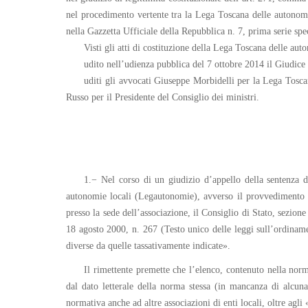
nel procedimento vertente tra la Lega Toscana delle autonomie
nella Gazzetta Ufficiale della Repubblica n. 7, prima serie spe
Visti gli atti di costituzione della Lega Toscana delle au
udito nell’udienza pubblica del 7 ottobre 2014 il Giudice 
uditi gli avvocati Giuseppe Morbidelli per la Lega Tosc
Russo per il Presidente del Consiglio dei ministri.
1.− Nel corso di un giudizio d’appello della sentenza di
autonomie locali (Legautonomie), avverso il provvedimento c
presso la sede dell’associazione, il Consiglio di Stato, sezion
18 agosto 2000, n. 267 (Testo unico delle leggi sull’ordinament
diverse da quelle tassativamente indicate».
Il rimettente premette che l’elenco, contenuto nella norm
dal dato letterale della norma stessa (in mancanza di alcuna l
normativa anche ad altre associazioni di enti locali, oltre agli