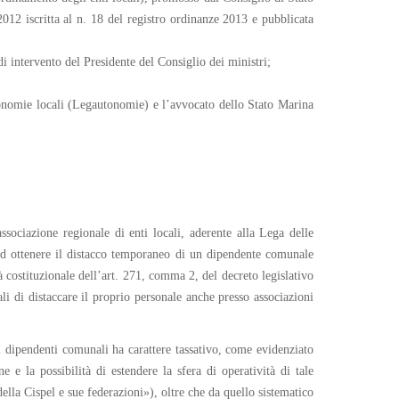
012 iscritta al n. 18 del registro ordinanze 2013 e pubblicata
i intervento del Presidente del Consiglio dei ministri;
tonomie locali (Legautonomie) e l’avvocato dello Stato Marina
sociazione regionale di enti locali, aderente alla Lega delle
ad ottenere il distacco temporaneo di un dipendente comunale
à costituzionale dell’art. 271, comma 2, del decreto legislativo
ali di distaccare il proprio personale anche presso associazioni
ei dipendenti comunali ha carattere tassativo, come evidenziato
e e la possibilità di estendere la sfera di operatività di tale
della Cispel e sue federazioni»), oltre che da quello sistematico