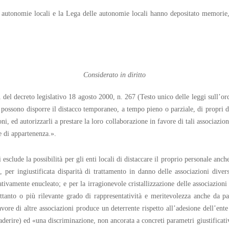
autonomie locali e la Lega delle autonomie locali hanno depositato memorie, 
Considerato in diritto
 del decreto legislativo 18 agosto 2000, n. 267 (Testo unico delle leggi sull’or
i possono disporre il distacco temporaneo, a tempo pieno o parziale, di propri d
ni, ed autorizzarli a prestare la loro collaborazione in favore di tali associazio
e di appartenenza.».
 esclude la possibilità per gli enti locali di distaccare il proprio personale anc
, per ingiustificata disparità di trattamento in danno delle associazioni divers
vamente enucleato; e per la irragionevole cristallizzazione delle associazioni 
ettanto o più rilevante grado di rappresentatività e meritevolezza anche da pa
avore di altre associazioni produce un deterrente rispetto all’adesione dell’ent
i aderire) ed «una discriminazione, non ancorata a concreti parametri giustificativ