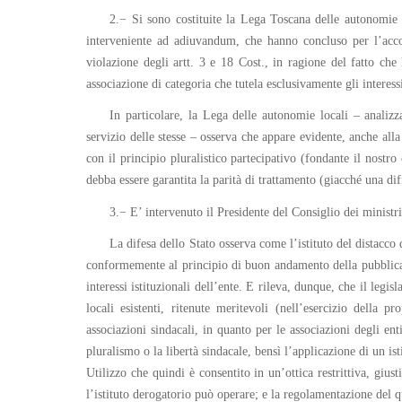
2.− Si sono costituite la Lega Toscana delle autonomie l
interveniente ad adiuvandum, che hanno concluso per l’accog
violazione degli artt. 3 e 18 Cost., in ragione del fatto che
associazione di categoria che tutela esclusivamente gli interessi
In particolare, la Lega delle autonomie locali – analizza
servizio delle stesse – osserva che appare evidente, anche alla l
con il principio pluralistico partecipativo (fondante il nostr
debba essere garantita la parità di trattamento (giacché una d
3.− E’ intervenuto il Presidente del Consiglio dei ministr
La difesa dello Stato osserva come l’istituto del distacco
conformemente al principio di buon andamento della pubblica 
interessi istituzionali dell’ente. E rileva, dunque, che il legi
locali esistenti, ritenute meritevoli (nell’esercizio della p
associazioni sindacali, in quanto per le associazioni degli ent
pluralismo o la libertà sindacale, bensì l’applicazione di un is
Utilizzo che quindi è consentito in un’ottica restrittiva, giu
l’istituto derogatorio può operare; e la regolamentazione del q