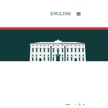
ENGLISH
−
A
+