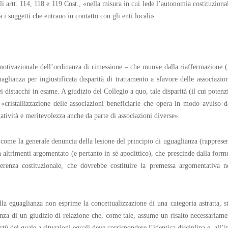
gli artt. 114, 118 e 119 Cost., «nella misura in cui lede l’autonomia costituziona
 i soggetti che entrano in contatto con gli enti locali».
motivazionale dell’ordinanza di rimessione – che muove dalla riaffermazione (n
guaglianza per ingiustificata disparità di trattamento a sfavore delle associaz
 distacchi in esame. A giudizio del Collegio a quo, tale disparità (il cui potenzi
 «cristallizzazione delle associazioni beneficiarie che opera in modo avulso da
tatività e meritevolezza anche da parte di associazioni diverse».
o come la generale denuncia della lesione del principio di uguaglianza (rapprese
n altrimenti argomentato (e pertanto in sé apodittico), che prescinde dalla formu
renza costituzionale, che dovrebbe costituire la premessa argomentativa nec
lla eguaglianza non esprime la concettualizzazione di una categoria astratta, 
nza di un giudizio di relazione che, come tale, assume un risalto necessariame
tù del quale a situazioni eguali deve corrispondere l’identica disciplina e, all’