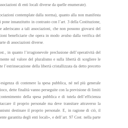
ssociazioni di enti locali diverse da quelle enumerate).
ssociazioni contemplate dalla norma), quanto alla non manifesta
 pone innanzitutto in contrasto con l’art. 3 della Costituzione,
he aderiscano a tali associazioni, che non possono giovarsi del
ioni beneficiarie che opera in modo avulso dalla verifica del
arte di associazioni diverse.
ost., in quanto l’irragionevole preclusione dell’operatività del
mente sul valore del pluralismo e sulla libertà di scegliere le
 l’estrinsecazione della libertà cristallizzata da detto precetto
esigenza di contenere la spesa pubblica, né nel più generale
oco, dette finalità vanno perseguite con la previsione di limiti
 contenimento della spesa pubblica e di tutela dell’efficienza
taccare il proprio personale ma deve transitare attraverso la
anismi destinare il proprio personale. E, in ragione di ciò, il
te garantita degli enti locali», e dell’art. 97 Cost. nella parte