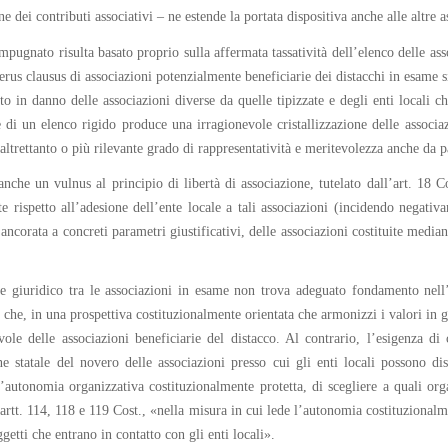
e dei contributi associativi – ne estende la portata dispositiva anche alle altre a
impugnato risulta basato proprio sulla affermata tassatività dell’elenco delle a
rus clausus di associazioni potenzialmente beneficiarie dei distacchi in esame si
to in danno delle associazioni diverse da quelle tipizzate e degli enti locali c
di un elenco rigido produce una irragionevole cristallizzazione delle associaz
altrettanto o più rilevante grado di rappresentatività e meritevolezza anche da p
anche un vulnus al principio di libertà di associazione, tutelato dall’art. 18 C
e rispetto all’adesione dell’ente locale a tali associazioni (incidendo negativa
corata a concreti parametri giustificativi, delle associazioni costituite mediante
e giuridico tra le associazioni in esame non trova adeguato fondamento nell’
he, in una prospettiva costituzionalmente orientata che armonizzi i valori in gi
ole delle associazioni beneficiarie del distacco. Al contrario, l’esigenza di
 statale del novero delle associazioni presso cui gli enti locali possono dis
ll’autonomia organizzativa costituzionalmente protetta, di scegliere a quali org
rtt. 114, 118 e 119 Cost., «nella misura in cui lede l’autonomia costituzionalmen
getti che entrano in contatto con gli enti locali».