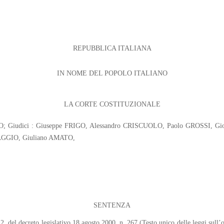
REPUBBLICA ITALIANA
IN NOME DEL POPOLO ITALIANO
LA CORTE COSTITUZIONALE
TANO; Giudici : Giuseppe FRIGO, Alessandro CRISCUOLO, Paolo GROSSI, 
GGIO, Giuliano AMATO,
SENTENZA
 2, del decreto legislativo 18 agosto 2000, n. 267 (Testo unico delle leggi sull