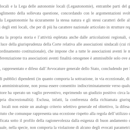
ocali e la Lega delle autonomie locali (Legautonomie), entrambe parti del giu
limento della sollevata questione, concordando con le argomentazioni svolte
 la Legautonomie ha sicuramente la stessa natura e gli stessi caratteri delle 
 degli enti locali, che per di più ha carattere nazionale articolato in strutture re
ta la propria storia e l’attività espletata anche dalle articolazioni regionali
uce della giurisprudenza della Corte relativa alle associazioni sindacali (cui rit
o ordinamento costituzionale), che impone che a tutte le associazioni aventi l
ifferenziazione tra associazioni aventi finalità omogenee è ammissibile solo ov
i, rappresentato e difeso dall’Avvocature generale dello Stato, concludendo per 
 di pubblici dipendenti (in quanto comporta la sottrazione, in via eccezionale, 
amministrazione, non possa essere consentito indiscriminatamente verso qualu
slatore ha operato un vaglio preventivo, esprimendo un giudizio positivo circa la p
ropria discrezionalità). Esclusa, infatti, la conferenza della richiamata giuri
i locali non esiste un analogo criterio selettivo generale ed obiettivo, la dife
tituto che comunque rappresenta una eccezione rispetto alla regola dell’utilizzo 
stificata sotto il profilo della ragionevolezza dalla esigenza di buon andamento 
uale, nella specie, non comporta la violazione di alcuno degli evocati parametri