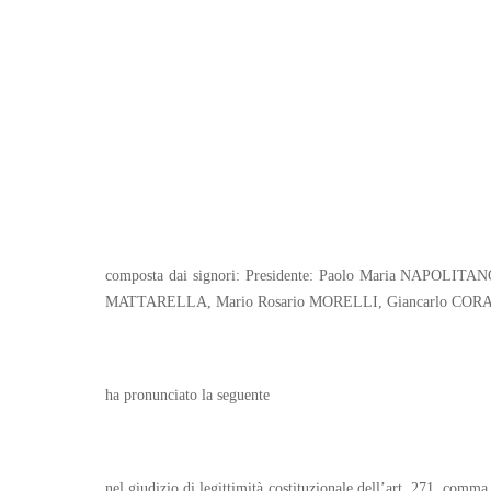
composta dai signori: Presidente: Paolo Maria NAPOLI
MATTARELLA, Mario Rosario MORELLI, Giancarlo CORA
ha pronunciato la seguente
nel giudizio di legittimità costituzionale dell’art. 271, comma