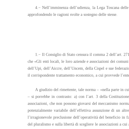
4.− Nell’imminenza dell’udienza, la Lega Toscana delle 
approfondendo le ragioni svolte a sostegno delle stesse.
1.− Il Consiglio di Stato censura il comma 2 dell’art. 271
che «Gli enti locali, le loro aziende e associazioni dei comun
dell’Upi, dell’Aiccre, dell’Uncem, della Cispel e sue federazio
il corrispondente trattamento economico, a cui provvede l’ent
A giudizio del rimettente, tale norma – «nella parte in cui
– si porrebbe in contrasto: a) con l’art. 3 della Costituzione
associazioni, che non possono giovarsi del meccanismo normati
potenzialmente variabile dell’effettiva assunzione di un altr
l’irragionevole preclusione dell’operatività del beneficio in f
del pluralismo e sulla libertà di scegliere le associazioni a cu