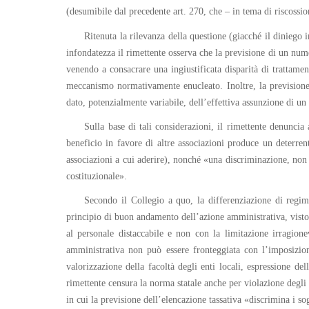
(desumibile dal precedente art. 270, che – in tema di riscossion
Ritenuta la rilevanza della questione (giacché il diniego 
infondatezza il rimettente osserva che la previsione di un nume
venendo a consacrare una ingiustificata disparità di trattamen
meccanismo normativamente enucleato. Inoltre, la previsione 
dato, potenzialmente variabile, dell’effettiva assunzione di un 
Sulla base di tali considerazioni, il rimettente denuncia 
beneficio in favore di altre associazioni produce un deterrent
associazioni a cui aderire), nonché «una discriminazione, non an
costituzionale».
Secondo il Collegio a quo, la differenziazione di regim
principio di buon andamento dell’azione amministrativa, visto c
al personale distaccabile e non con la limitazione irragionev
amministrativa non può essere fronteggiata con l’imposizione
valorizzazione della facoltà degli enti locali, espressione de
rimettente censura la norma statale anche per violazione degli a
in cui la previsione dell’elencazione tassativa «discrimina i sog