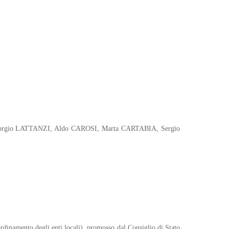
Giorgio LATTANZI, Aldo CAROSI, Marta CARTABIA, Sergio
’ordinamento degli enti locali), promosso dal Consiglio di Stato