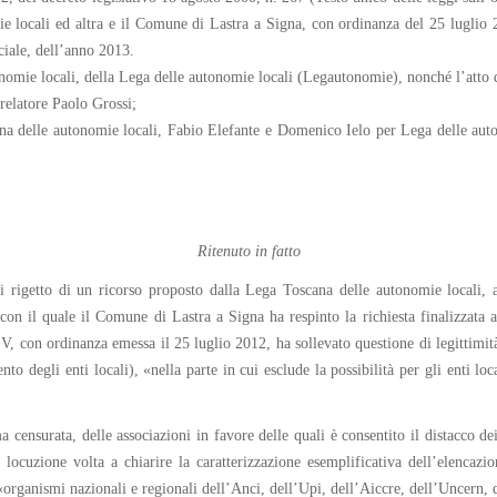
 locali ed altra e il Comune di Lastra a Signa, con ordinanza del 25 luglio 2
ciale, dell’anno 2013.
tonomie locali, della Lega delle autonomie locali (Legautonomie), nonché l’atto d
relatore Paolo Grossi;
ana delle autonomie locali, Fabio Elefante e Domenico Ielo per Lega delle au
Ritenuto in fatto
 rigetto di un ricorso proposto dalla Lega Toscana delle autonomie locali, as
on il quale il Comune di Lastra a Signa ha respinto la richiesta finalizzata 
e V, con ordinanza emessa il 25 luglio 2012, ha sollevato questione di legittimit
o degli enti locali), «nella parte in cui esclude la possibilità per gli enti loc
a censurata, delle associazioni in favore delle quali è consentito il distacco d
ocuzione volta a chiarire la caratterizzazione esemplificativa dell’elencazion
 «organismi nazionali e regionali dell’Anci, dell’Upi, dell’Aiccre, dell’Uncern, 