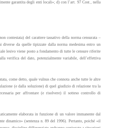
lmente garantita degli enti locali»; d) con l’art. 97 Cost., nella
on contestata) del carattere tassativo della norma censurata –
ioni diverse da quelle tipizzate dalla norma medesima entro un
ale lesivo viene posto a fondamento di tutte le censure riferite
lla verifica del dato, potenzialmente variabile, dell’effettiva
ntata, come detto, quale vulnus che connota anche tutte le altre
lazione (e dalla soluzione) di quel giudizio di relazione tra la
essaria per affrontare (e risolvere) il sotteso controllo di
staticamente elaborata in funzione di un valore immanente dal
nte dinamico» (sentenza n. 89 del 1996). Pertanto, poiché «il
inverso, discipline differenziate andranno coniugate a situazioni