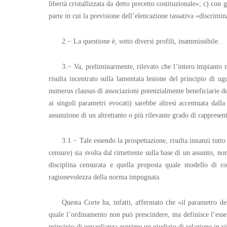
libertà cristallizzata da detto precetto costituzionale»; c) con 
parte in cui la previsione dell’elencazione tassativa «discrimina
2.− La questione è, sotto diversi profili, inammissibile.
3.− Va, preliminarmente, rilevato che l’intero impianto 
risulta incentrato sulla lamentata lesione del principio di u
numerus clausus di associazioni potenzialmente beneficiarie dei
ai singoli parametri evocati) sarebbe altresì accentuata dalla
assunzione di un altrettanto o più rilevante grado di rappresen
3.1.− Tale essendo la prospettazione, risulta innanzi tutt
censure) sia svolta dal rimettente sulla base di un assunto, no
disciplina censurata e quella proposta quale modello di coe
ragionevolezza della norma impugnata.
Questa Corte ha, infatti, affermato che «il parametro de
quale l’ordinamento non può prescindere, ma definisce l’esse
principio di eguaglianza esprime un giudizio di relazione in vir