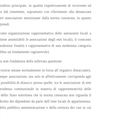
dizio principale, in qualità rispettivamente di ricorrente ed
 dal rimettente, soprattutto con riferimento alla denunciata
altre associazioni menzionate dalla norma censurata, in quanto
gionali.
, come organizzazione rappresentativa delle autonomie locali a
iene assimilabili le associazioni degli enti locali), il contrasto
e medesime finalità e rappresentative di una medesima categoria
e abbia un fondamento ragionevole).
la non fondatezza della sollevata questione.
di risorse umane normalmente in forza all’organico distaccante),
nque associazione, ma solo se affettivamente corrisponda agli
ossibilità di distacco presso quelle, tra le associazioni di enti
sprudenza costituzionale in materia di rappresentatività delle
sa dello Stato sottolinea che la norma censurata non riguarda il
diretto dei dipendenti da parte dell’ente locale di appartenenza.
della pubblica amministrazione e della certezza dei casi in cui
.