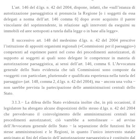
L’art. 146 del d.lgs. n. 42 del 2004, dispone, infatti, che «sull’istanza di
autorizzazione paesaggistica si pronuncia la Regione [o i soggetti da essa
delegati a norma dell’art. 146 comma 6] dopo avere acquisito il parere
vincolante del soprintendente, in relazione agli interventi da eseguirsi su
immobili ed aree sottoposti a tutela dalla legge o in base alla legge».
Il successivo art. 148 del medesimo d.lgs. n. 42 del 2004 prescrive
l’istituzione di appositi organismi regionali («Commissioni per il paesaggio»)
competenti ad esprimere pareri nel corso dei procedimenti autorizzatori, di
supporto ai soggetti ai quali sono delegate le competenze in materia di
autorizzazione paesaggistica, ai sensi dell’art. 146, comma 6. L’Avvocatura
generale dello Stato evidenzia che tali Commissioni sono composte da
«soggetti con particolare, pluriennale e qualificata esperienza nella tutela del
paesaggio» (art. 148, comma 2, d.lgs. n. 42 del 2004), ma − ancora una volta −
non sarebbe prevista la partecipazione delle amministrazioni centrali dello
Stato.
3.1.3.− La difesa dello Stato evidenzia inoltre che, in più occasioni, il
legislatore ha abrogato alcune disposizioni dello stesso d.lgs. n. 42 del 2004
che prevedevano il coinvolgimento delle amministrazioni centrali nei
procedimenti autorizzatori; ciò varrebbe a sottolineare – ad avviso
dell’Avvocatura generale dello Stato − la separazione delle funzioni fra le
stesse amministrazioni e le Regioni, in quanto l’unico intervento statale
anticipato ai fini del rilascio dell’autorizzazione paesaggistica è costituito dal