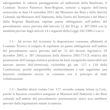
salvaguardare le valenze paesaggistiche ed ambientali della Basilicata, il
Comitato Tecnico Paritetico Stato-Regioni, istituito a seguito dell’intesa
sottoscritta in data 14 settembre 2011 dal Ministero dei Beni e delle Attività
Culturali, dal Ministero dell’Ambiente, della Tutela del Territorio e del Mare e
dalla Regione Basilicata, esprime parere obbligatorio nell’ambito del
procedimento unico previsto dall’articolo 12 del D.Lgs. n. 387/2003 con le
modalità previste dagli articoli 14 e seguenti della Legge 241/1990 e s.m.i.».
1.1.– Ad avviso del ricorrente la disposizione censurata, affidando al
Comitato Tecnico il compito di esprimere un parere obbligatorio nell’ambito
del procedimento unico previsto dall’art. 12 del decreto legislativo 29
dicembre 2003, n. 387 (Attuazione della direttiva 2001/77/CE relativa alla
promozione dell’energia elettrica prodotta da fonti energetiche rinnovabili nel
mercato interno dell’elettricità), violerebbe gli artt. 117 e 118 della
Costituzione, perché assegnerebbe unilateralmente a tale organismo una
funzione totalmente nuova, in contrasto con il principio di leale
collaborazione.
1.2.– Sarebbe altresì violato l’art. 117, secondo comma, lettera s), Cost.,
perché le funzioni consultive assegnate ai Ministeri dell’Ambiente e dei Beni
culturali nell’ambito del procedimento autorizzatorio unico non sarebbero
previste dalla legislazione statale in materia.