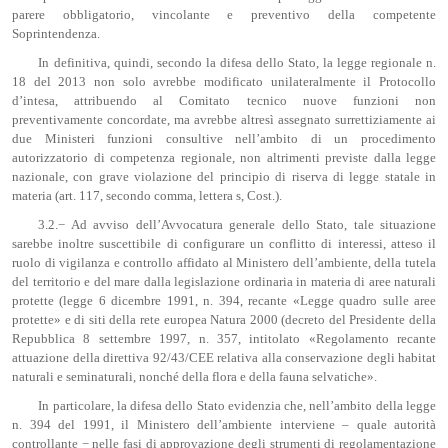
parere obbligatorio, vincolante e preventivo della competente
Soprintendenza.
In definitiva, quindi, secondo la difesa dello Stato, la legge regionale n.
18 del 2013 non solo avrebbe modificato unilateralmente il Protocollo
d’intesa, attribuendo al Comitato tecnico nuove funzioni non
preventivamente concordate, ma avrebbe altresì assegnato surrettiziamente ai
due Ministeri funzioni consultive nell’ambito di un procedimento
autorizzatorio di competenza regionale, non altrimenti previste dalla legge
nazionale, con grave violazione del principio di riserva di legge statale in
materia (art. 117, secondo comma, lettera s, Cost.).
3.2.− Ad avviso dell’Avvocatura generale dello Stato, tale situazione
sarebbe inoltre suscettibile di configurare un conflitto di interessi, atteso il
ruolo di vigilanza e controllo affidato al Ministero dell’ambiente, della tutela
del territorio e del mare dalla legislazione ordinaria in materia di aree naturali
protette (legge 6 dicembre 1991, n. 394, recante «Legge quadro sulle aree
protette» e di siti della rete europea Natura 2000 (decreto del Presidente della
Repubblica 8 settembre 1997, n. 357, intitolato «Regolamento recante
attuazione della direttiva 92/43/CEE relativa alla conservazione degli habitat
naturali e seminaturali, nonché della flora e della fauna selvatiche».
In particolare, la difesa dello Stato evidenzia che, nell’ambito della legge
n. 394 del 1991, il Ministero dell’ambiente interviene – quale autorità
controllante − nelle fasi di approvazione degli strumenti di regolamentazione