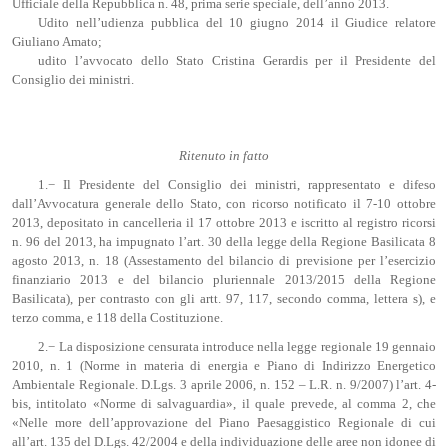
Ufficiale della Repubblica n. 48, prima serie speciale, dell’anno 2013.
Udito nell’udienza pubblica del 10 giugno 2014 il Giudice relatore
Giuliano Amato;
udito l’avvocato dello Stato Cristina Gerardis per il Presidente del
Consiglio dei ministri.
Ritenuto in fatto
1.− Il Presidente del Consiglio dei ministri, rappresentato e difeso
dall’Avvocatura generale dello Stato, con ricorso notificato il 7-10 ottobre
2013, depositato in cancelleria il 17 ottobre 2013 e iscritto al registro ricorsi
n. 96 del 2013, ha impugnato l’art. 30 della legge della Regione Basilicata 8
agosto 2013, n. 18 (Assestamento del bilancio di previsione per l’esercizio
finanziario 2013 e del bilancio pluriennale 2013/2015 della Regione
Basilicata), per contrasto con gli artt. 97, 117, secondo comma, lettera s), e
terzo comma, e 118 della Costituzione.
2.− La disposizione censurata introduce nella legge regionale 19 gennaio
2010, n. 1 (Norme in materia di energia e Piano di Indirizzo Energetico
Ambientale Regionale. D.Lgs. 3 aprile 2006, n. 152 – L.R. n. 9/2007) l’art. 4-
bis, intitolato «Norme di salvaguardia», il quale prevede, al comma 2, che
«Nelle more dell’approvazione del Piano Paesaggistico Regionale di cui
all’art. 135 del D.Lgs. 42/2004 e della individuazione delle aree non idonee di