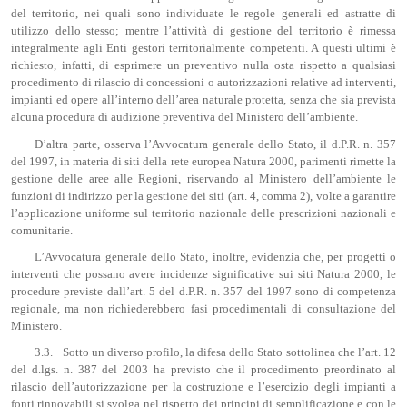
del territorio, nei quali sono individuate le regole generali ed astratte di
utilizzo dello stesso; mentre l’attività di gestione del territorio è rimessa
integralmente agli Enti gestori territorialmente competenti. A questi ultimi è
richiesto, infatti, di esprimere un preventivo nulla osta rispetto a qualsiasi
procedimento di rilascio di concessioni o autorizzazioni relative ad interventi,
impianti ed opere all’interno dell’area naturale protetta, senza che sia prevista
alcuna procedura di audizione preventiva del Ministero dell’ambiente.
D’altra parte, osserva l’Avvocatura generale dello Stato, il d.P.R. n. 357
del 1997, in materia di siti della rete europea Natura 2000, parimenti rimette la
gestione delle aree alle Regioni, riservando al Ministero dell’ambiente le
funzioni di indirizzo per la gestione dei siti (art. 4, comma 2), volte a garantire
l’applicazione uniforme sul territorio nazionale delle prescrizioni nazionali e
comunitarie.
L’Avvocatura generale dello Stato, inoltre, evidenzia che, per progetti o
interventi che possano avere incidenze significative sui siti Natura 2000, le
procedure previste dall’art. 5 del d.P.R. n. 357 del 1997 sono di competenza
regionale, ma non richiederebbero fasi procedimentali di consultazione del
Ministero.
3.3.− Sotto un diverso profilo, la difesa dello Stato sottolinea che l’art. 12
del d.lgs. n. 387 del 2003 ha previsto che il procedimento preordinato al
rilascio dell’autorizzazione per la costruzione e l’esercizio degli impianti a
fonti rinnovabili si svolga nel rispetto dei principi di semplificazione e con le