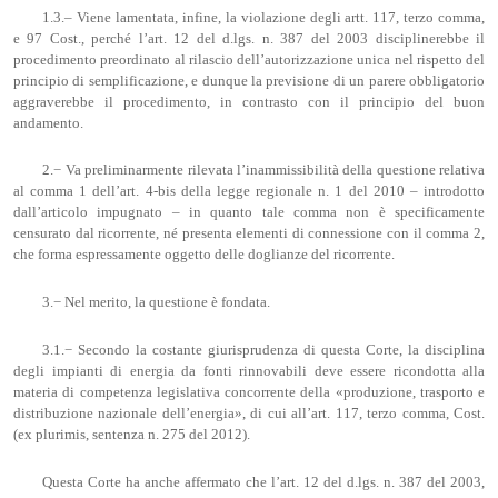
1.3.– Viene lamentata, infine, la violazione degli artt. 117, terzo comma,
e 97 Cost., perché l’art. 12 del d.lgs. n. 387 del 2003 disciplinerebbe il
procedimento preordinato al rilascio dell’autorizzazione unica nel rispetto del
principio di semplificazione, e dunque la previsione di un parere obbligatorio
aggraverebbe il procedimento, in contrasto con il principio del buon
andamento.
2.− Va preliminarmente rilevata l’inammissibilità della questione relativa
al comma 1 dell’art. 4-bis della legge regionale n. 1 del 2010 – introdotto
dall’articolo impugnato – in quanto tale comma non è specificamente
censurato dal ricorrente, né presenta elementi di connessione con il comma 2,
che forma espressamente oggetto delle doglianze del ricorrente.
3.− Nel merito, la questione è fondata.
3.1.− Secondo la costante giurisprudenza di questa Corte, la disciplina
degli impianti di energia da fonti rinnovabili deve essere ricondotta alla
materia di competenza legislativa concorrente della «produzione, trasporto e
distribuzione nazionale dell’energia», di cui all’art. 117, terzo comma, Cost.
(ex plurimis, sentenza n. 275 del 2012).
Questa Corte ha anche affermato che l’art. 12 del d.lgs. n. 387 del 2003,