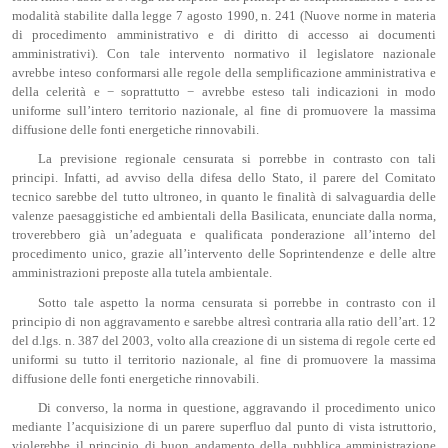
modalità stabilite dalla legge 7 agosto 1990, n. 241 (Nuove norme in materia
di procedimento amministrativo e di diritto di accesso ai documenti
amministrativi). Con tale intervento normativo il legislatore nazionale
avrebbe inteso conformarsi alle regole della semplificazione amministrativa e
della celerità e − soprattutto − avrebbe esteso tali indicazioni in modo
uniforme sull’intero territorio nazionale, al fine di promuovere la massima
diffusione delle fonti energetiche rinnovabili.
La previsione regionale censurata si porrebbe in contrasto con tali
principi. Infatti, ad avviso della difesa dello Stato, il parere del Comitato
tecnico sarebbe del tutto ultroneo, in quanto le finalità di salvaguardia delle
valenze paesaggistiche ed ambientali della Basilicata, enunciate dalla norma,
troverebbero già un’adeguata e qualificata ponderazione all’interno del
procedimento unico, grazie all’intervento delle Soprintendenze e delle altre
amministrazioni preposte alla tutela ambientale.
Sotto tale aspetto la norma censurata si porrebbe in contrasto con il
principio di non aggravamento e sarebbe altresì contraria alla ratio dell’art. 12
del d.lgs. n. 387 del 2003, volto alla creazione di un sistema di regole certe ed
uniformi su tutto il territorio nazionale, al fine di promuovere la massima
diffusione delle fonti energetiche rinnovabili.
Di converso, la norma in questione, aggravando il procedimento unico
mediante l’acquisizione di un parere superfluo dal punto di vista istruttorio,
violerebbe il principio di buon andamento della pubblica amministrazione