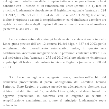
nel regolare l’installazione di detti impianti attraverso un procedimento che si
conclude con il rilascio di un’autorizzazione unica (commi 3 e 4), reca un
principio fondamentale vincolante per il legislatore regionale (sentenze n. 224
del 2012, n. 192 del 2011, n. 124 del 2010 e n. 282 del 2009); tale norma,
inoltre, è «ispirata a canoni di semplificazione» ed «è finalizzata a rendere più
rapida la costruzione degli impianti di produzione di energia alternativa»
(sentenza n. 344 del 2010).
La medesima natura di «principi fondamentali» è stata riconosciuta alle
Linee guida previste dall’art. 12, comma 10, del d.lgs. n. 387 del 2003, per lo
svolgimento del procedimento autorizzativo unico, in quanto esse
costituiscono «necessaria integrazione delle previsioni contenute nell’art. 12»
del medesimo d.lgs. (sentenza n. 275 del 2012) e la loro adozione «è informata
al principio di leale collaborazione tra Stato e Regioni» (sentenza n. 308 del
2011).
3.2.− La norma regionale impugnata, invece, inserisce nell’ambito del
richiamato procedimento il parere obbligatorio del Comitato Tecnico
Paritetico Stato-Regioni e dunque prevede un adempimento ulteriore, non
richiesto né dal citato art. 12, né dalle Linee guida, così determinando un
aggravio procedurale, in contrasto con le esigenze di celerità e
semplificazione amministrativa, sottese al principio fondamentale sopra
richiamato.