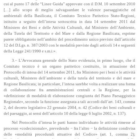
cui al punto 17 delle “Linee Guida” approvate con il D.M. 10 settembre 2010
[…] allo scopo di meglio salvaguardare le valenze paesaggistiche ed
ambientali della Basilicata, il Comitato Tecnico Paritetico Stato-Regioni,
istituito a seguito dell’intesa sottoscritta in data 14 settembre 2011 dal
Ministero dei Beni e delle Attività Culturali, dal Ministero dell’Ambiente,
della Tutela del Territorio e del Mare e dalla Regione Basilicata, esprime
parere obbligatorio nell’ambito del procedimento unico previsto dall’articolo
12 del D.Lgs. n. 387/2003 con le modalità previste dagli articoli 14 e seguenti
della Legge 241/1990 e s.m.i.».
3.− L’Avvocatura generale dello Stato evidenzia, in primo luogo, che il
Comitato tecnico è un organo paritetico costituito, in attuazione del
Protocollo di intesa del 14 settembre 2011, fra Ministero per i beni e le attività
culturali, Ministero dell’ambiente e della tutela del territorio e del mare e
Regione Basilicata; in particolare, l’intesa sarebbe volta a realizzare una forma
di collaborazione fra amministrazioni centrali e la Regione, per la
«definizione di modalità di elaborazione congiunta del Piano Paesaggistico
Regionale», secondo la funzione assegnata a tali accordi dall’art. 143, comma
2, del decreto legislativo 22 gennaio 2004, n. 42 (Codice dei beni culturali e
del paesaggio, ai sensi dell’articolo 10 della legge 6 luglio 2002, n. 137).
Nel Protocollo d’intesa le parti hanno individuato le attività rimesse al
processo «codecisionale», prevedendo − fra l’altro − la definizione condivisa
delle «modalità procedurali attuative del Codice» (art. 1, comma 2);