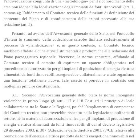
l’individuazione congiunta di una «metodologia» per il riconoscimento delle
aree non idonee alla localizzazione degli impianti da fonti rinnovabili (art. 1,
comma 4); l’affidamento al Comitato tecnico delle funzioni di definizione dei
contenuti del Piano e di coordinamento delle azioni necessarie alla sua
redazione (art. 5).
Pertanto, ad avviso dell’Avvocatura generale dello Stato, nel Protocollo
d’intesa lo strumento della codecisione sarebbe limitato esclusivamente al
processo di «pianificazione» e, in questo contesto, al Comitato tecnico
sarebbero affidate alcune attività strumentali e prodromiche alla redazione del
Piano paesaggistico regionale. Viceversa, la norma censurata, affidando al
Comitato tecnico il compito di esprimere un «parere obbligatorio» nel
procedimento autorizzatorio per gli impianti di produzione di energia elettrica
alimentati da fonti rinnovabili, assegnerebbe unilateralmente a tale organismo
una funzione totalmente nuova. Tale assetto si porrebbe in contrasto con
molteplici principi costituzionali.
3.1.− Secondo l’Avvocatura generale dello Stato la norma impugnata
violerebbe in primo luogo gli artt. 117 e 118 Cost. ed il principio di leale
collaborazione tra lo Stato e le Regioni, poiché l’ampliamento di competenze
del Comitato tecnico non troverebbe riscontro nella legislazione ordinaria di
settore, né in materia di autorizzazione unica per gli impianti di produzione di
energia elettrica alimentati da fonti rinnovabili, di cui al decreto legislativo
29 dicembre 2003, n. 387 (Attuazione della direttiva 2001/77/CE relativa alla
promozione dell’energia elettrica prodotta da fonti energetiche rinnovabili nel