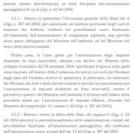
mercato interno dell’elettricità), né nella disciplina sull’autorizzazione
paesaggistica di cui al d.lgs. n. 42 del 2004.
3.1.1.− Osserva in particolare l’Avvocatura generale dello Stato che il
d.lgs. n. 387 del 2003, pur contenendo un’analitica previsione degli «atti di
assenso» che debbono confluire nel procedimento unico finalizzato
all’emanazione dell’autorizzazione di competenza regionale, non prevede
alcun parere obbligatorio del Ministero dell’ambiente, né del Ministero dei
beni e delle attività culturali.
D’altra parte, le Linee guida per l’autorizzazione degli impianti
alimentati da fonti rinnovabili, adottate con decreto del Ministro dello
sviluppo economico del 10 settembre 2010, specificano le ipotesi nelle quali
viene riservato, all’interno della Conferenza dei servizi, un ruolo dei Ministeri
(oggi parti del Comitato tecnico in questione); in particolare, un intervento
del Ministero dei beni e delle attività culturali è previsto nel procedimento per
l’autorizzazione di impianti alimentati da fonti rinnovabili, mentre il
preventivo «parere» del Ministero dell’ambiente è richiesto nell’ambito della
procedura statale per l’autorizzazione di impianti offshore, rilasciata dal
Ministero dei trasporti (art. 12, comma 3, del d.lgs. n. 387 del 2003).
3.1.2.− Riferisce inoltre la difesa dello Stato che neppure il d.lgs. n. 42
del 2004 prescrive la preventiva audizione delle amministrazioni centrali nel
procedimento finalizzato all’autorizzazione paesaggistica, che confluisce
nell’autorizzazione unica, ai sensi dell’art. 12 del d.lgs. n. 387 del 2003.