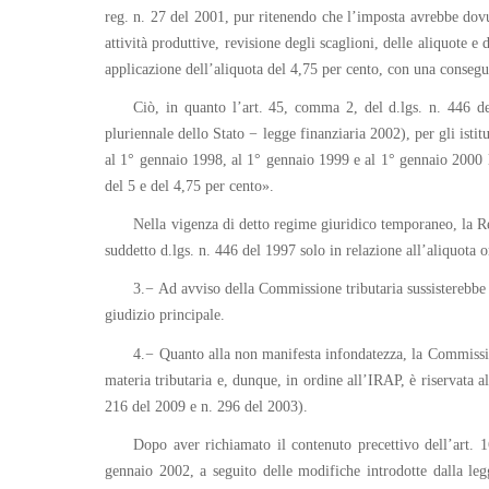
reg. n. 27 del 2001, pur ritenendo che l’imposta avrebbe dovu
attività produttive, revisione degli scaglioni, delle aliquote e 
applicazione dell’aliquota del 4,75 per cento, con una consegu
Ciò, in quanto l’art. 45, comma 2, del d.lgs. n. 446 d
pluriennale dello Stato − legge finanziaria 2002), per gli istitu
al 1° gennaio 1998, al 1° gennaio 1999 e al 1° gennaio 2000 l’a
del 5 e del 4,75 per cento».
Nella vigenza di detto regime giuridico temporaneo, la Regi
suddetto d.lgs. n. 446 del 1997 solo in relazione all’aliquota o
3.− Ad avviso della Commissione tributaria sussisterebbe 
giudizio principale.
4.− Quanto alla non manifesta infondatezza, la Commissione
materia tributaria e, dunque, in ordine all’IRAP, è riservata al
216 del 2009 e n. 296 del 2003).
Dopo aver richiamato il contenuto precettivo dell’art.
gennaio 2002, a seguito delle modifiche introdotte dalla leg