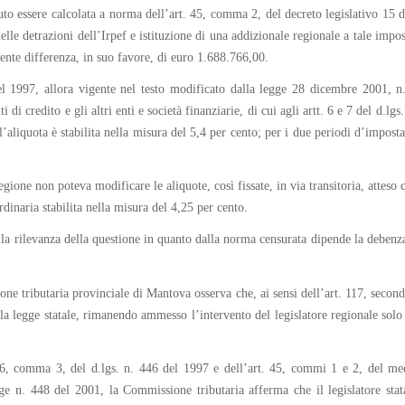
to essere calcolata a norma dell’art. 45, comma 2, del decreto legislativo 15 d
delle detrazioni dell’Irpef e istituzione di una addizionale regionale a tale impo
ente differenza, in suo favore, di euro 1.688.766,00.
el 1997, allora vigente nel testo modificato dalla legge 28 dicembre 2001, n
ti di credito e gli altri enti e società finanziarie, di cui agli artt. 6 e 7 del d.
liquota è stabilita nella misura del 5,4 per cento; per i due periodi d’imposta s
one non poteva modificare le aliquote, così fissate, in via transitoria, atteso ch
rdinaria stabilita nella misura del 4,25 per cento.
la rilevanza della questione in quanto dalla norma censurata dipende la debenza 
 tributaria provinciale di Mantova osserva che, ai sensi dell’art. 117, secondo 
la legge statale, rimanendo ammesso l’intervento del legislatore regionale solo n
 16, comma 3, del d.lgs. n. 446 del 1997 e dell’art. 45, commi 1 e 2, del me
ge n. 448 del 2001, la Commissione tributaria afferma che il legislatore stata