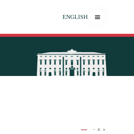
ENGLISH
−
A
+