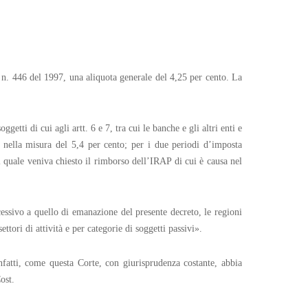
. n. 446 del 1997, una aliquota generale del 4,25 per cento. La
tti di cui agli artt. 6 e 7, tra cui le banche e gli altri enti e
a nella misura del 5,4 per cento; per i due periodi d’imposta
al quale veniva chiesto il rimborso dell’IRAP di cui è causa nel
essivo a quello di emanazione del presente decreto, le regioni
tori di attività e per categorie di soggetti passivi».
 infatti, come questa Corte, con giurisprudenza costante, abbia
ost.