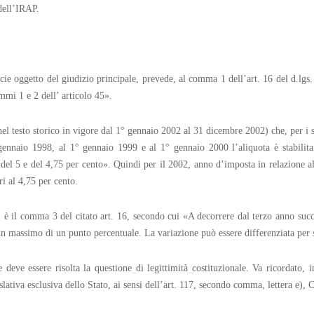
 dell’IRAP.
ecie oggetto del giudizio principale, prevede, al comma 1 dell’art. 16 del d.lgs
mi 1 e 2 dell’ articolo 45».
l testo storico in vigore dal 1° gennaio 2002 al 31 dicembre 2002) che, per i sogge
 gennaio 1998, al 1° gennaio 1999 e al 1° gennaio 2000 l’aliquota è stabilit
re del 5 e del 4,75 per cento». Quindi per il 2002, anno d’imposta in relazione 
ari al 4,75 per cento.
, è il comma 3 del citato art. 16, secondo cui «A decorrere dal terzo anno succ
n massimo di un punto percentuale. La variazione può essere differenziata per set
e deve essere risolta la questione di legittimità costituzionale. Va ricordato,
slativa esclusiva dello Stato, ai sensi dell’art. 117, secondo comma, lettera e), C