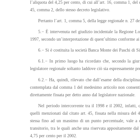
l’aliquota del 4,25 per cento, di cui all’art. 16, comma 1, del 
45, comma 2, dello stesso decreto legislativo.
Pertanto l’art. 1, comma 5, della legge regionale n. 27 del
5.− È intervenuta nel giudizio incidentale la Regione Lo
1997, secondo un’interpretazione di quest’ultimo conforme ai ca
6.− Si è costituita la società Banca Monte dei Paschi di S
6.1.− In primo luogo ha ricordato che, secondo la giuris
legislatore regionale soltanto laddove ciò sia espressamente pr
6.2.− Ha, quindi, rilevato che dall’esame della disciplina
contemplata dal comma 1 del medesimo articolo non consentiva, 
direttamente fissata per detto anno dal legislatore nazionale.
Nel periodo intercorrente tra il 1998 e il 2002, infatti, 
quelli menzionati dal citato art. 45, fissata nella misura del
stessa fino ad un massimo di un punto percentuale, vale a d
transitorio, tra le quali anche una riservata appositamente dal 
4,75 per cento per il 2002.