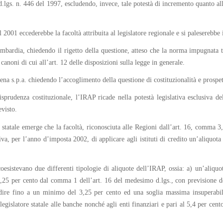
d.lgs. n. 446 del 1997, escludendo, invece, tale potestà di incremento quanto all’
 2001 eccederebbe la facoltà attribuita al legislatore regionale e si paleserebbe
mbardia, chiedendo il rigetto della questione, atteso che la norma impugnata 
noni di cui all’art. 12 delle disposizioni sulla legge in generale.
iena s.p.a. chiedendo l’accoglimento della questione di costituzionalità e prospe
prudenza costituzionale, l’IRAP ricade nella potestà legislativa esclusiva del
evisto.
 statale emerge che la facoltà, riconosciuta alle Regioni dall’art. 16, comma 3,
per l’anno d’imposta 2002, di applicare agli istituti di credito un’aliquota d
coesistevano due differenti tipologie di aliquote dell’IRAP, ossia: a) un’aliquot
 4,25 per cento dal comma 1 dell’art. 16 del medesimo d.lgs., con previsione d
ire fino a un minimo del 3,25 per cento ed una soglia massima insuperabile 
legislatore statale alle banche nonché agli enti finanziari e pari al 5,4 per cen