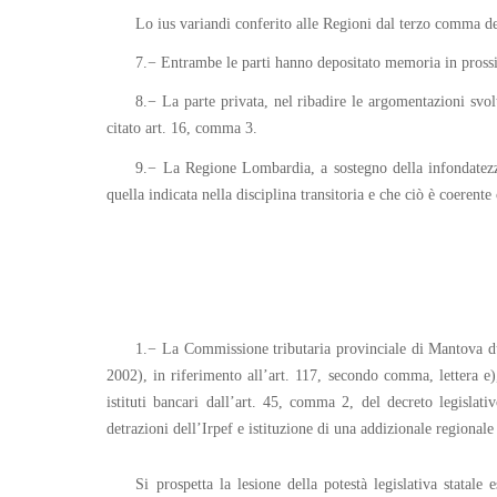
Lo ius variandi conferito alle Regioni dal terzo comma dell
7.− Entrambe le parti hanno depositato memoria in prossi
8.− La parte privata, nel ribadire le argomentazioni svolt
citato art. 16, comma 3.
9.− La Regione Lombardia, a sostegno della infondatezza d
quella indicata nella disciplina transitoria e che ciò è coerent
1.− La Commissione tributaria provinciale di Mantova du
2002), in riferimento all’art. 117, secondo comma, lettera e
istituti bancari dall’art. 45, comma 2, del decreto legislati
detrazioni dell’Irpef e istituzione di una addizionale regionale 
Si prospetta la lesione della potestà legislativa statal