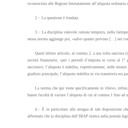
riconosciuta alle Regioni limitatamente all’aliquota ordinaria
2.− La questione è fondata.
3.− La disciplina valevole ratione temporis, nella fattisp
stessa norma aggiunge poi, «salvo quanto previsto […] nei com
Quest’ultimo articolo, al comma 2, a sua volta sancisce (ne
società finanziarie, «per i periodi d’imposta in corso al 1°
successivi, l’aliquota è stabilita, rispettivamente, nelle misu
giudizio principale, l’aliquota stabilita in via transitoria era p
La norma che qui viene specificamente in rilievo, infine
hanno facoltà di variare l’aliquota di cui al comma 1 fino ad u
4.− È in particolare alla stregua di tale disposizione ch
affermato che la disciplina dell’IRAP rientra nella potestà legi