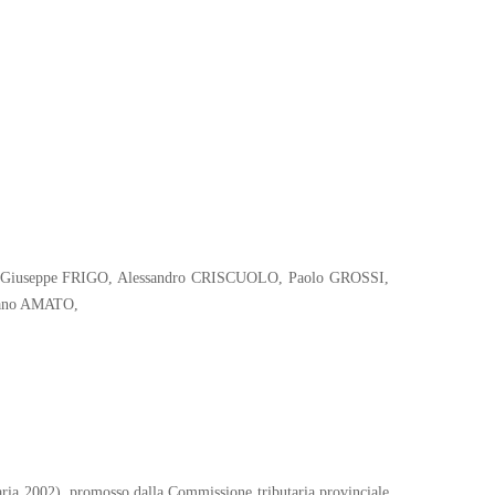
, Giuseppe FRIGO, Alessandro CRISCUOLO, Paolo GROSSI,
iano AMATO,
iaria 2002), promosso dalla Commissione tributaria provinciale