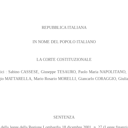
REPUBBLICA ITALIANA
IN NOME DEL POPOLO ITALIANO
LA CORTE COSTITUZIONALE
 Giudici : Sabino CASSESE, Giuseppe TESAURO, Paolo Maria NAPOLITANO
gio MATTARELLA, Mario Rosario MORELLI, Giancarlo CORAGGIO, Giul
SENTENZA
 5, della legge della Regione Lombardia 18 dicembre 2001, n. 27 (Legge finanz