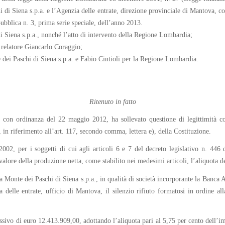
 di Siena s.p.a. e l’Agenzia delle entrate, direzione provinciale di Mantova, co
ubblica n. 3, prima serie speciale, dell’anno 2013.
di Siena s.p.a., nonché l’atto di intervento della Regione Lombardia;
 relatore Giancarlo Coraggio;
 dei Paschi di Siena s.p.a. e Fabio Cintioli per la Regione Lombardia.
Ritenuto in fatto
con ordinanza del 22 maggio 2012, ha sollevato questione di legittimità cos
n riferimento all’art. 117, secondo comma, lettera e), della Costituzione.
02, per i soggetti di cui agli articoli 6 e 7 del decreto legislativo n. 446 
 valore della produzione netta, come stabilito nei medesimi articoli, l’aliquota d
ca Monte dei Paschi di Siena s.p.a., in qualità di società incorporante la Banca 
delle entrate, ufficio di Mantova, il silenzio rifiuto formatosi in ordine al
ssivo di euro 12.413.909,00, adottando l’aliquota pari al 5,75 per cento dell’im