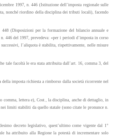
icembre 1997, n. 446 (Istituzione dell’imposta regionale sulle
sta, nonché riordino della disciplina dei tributi locali), facendo
. 448 (Disposizioni per la formazione del bilancio annuale e
lgs. n. 446 del 1997, prevedeva: «per i periodi d’imposta in corso
uccessivi, l’aliquota è stabilita, rispettivamente, nelle misure
e tale facoltà le era stata attribuita dall’art. 16, comma 3, del
della imposta richiesta a rimborso dalla società ricorrente nel
comma, lettera e), Cost., la disciplina, anche di dettaglio, in
ei limiti stabiliti da quello statale (sono citate le pronunce n.
desimo decreto legislativo, quest’ultimo come vigente dal 1°
le ha attribuito alla Regione la potestà di incrementare solo