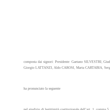
composta dai signori: Presidente: Gaetano SILVESTRI;
Giorgio LATTANZI, Aldo CAROSI, Marta CARTABIA, Ser
ha pronunciato la seguente
nel giudizio di legittimità costituzionale dell’art. 1, comma