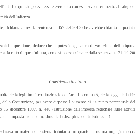
’art. 16, quindi, poteva essere esercitato con esclusivo riferimento all’aliquota 
mità dell’udienza.
e, richiama altresì la sentenza n. 357 del 2010 che avrebbe chiarito la portata 
ella questione, deduce che la potestà legislativa di variazione dell’aliquota, 
e con la ratio di quest’ultima, come si poteva rilevare dalla sentenza n. 21 del 
Considerato in diritto
bita della legittimità costituzionale dell’art. 1, comma 5, della legge della
), della Costituzione, per avere disposto l’aumento di un punto percentuale d
vo 15 dicembre 1997, n. 446 (Istituzione dell’imposta regionale sulle attività
a tale imposta, nonché riordino della disciplina dei tributi locali).
e esclusiva in materia di sistema tributario, in quanto la norma impugnata ecc