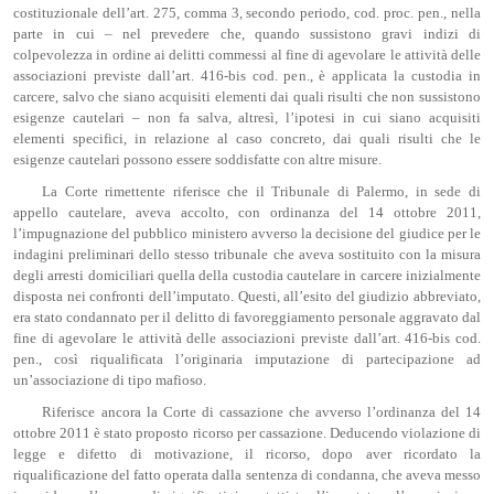
costituzionale dell’art. 275, comma 3, secondo periodo, cod. proc. pen., nella
parte in cui – nel prevedere che, quando sussistono gravi indizi di
colpevolezza in ordine ai delitti commessi al fine di agevolare le attività delle
associazioni previste dall’art. 416-bis cod. pen., è applicata la custodia in
carcere, salvo che siano acquisiti elementi dai quali risulti che non sussistono
esigenze cautelari – non fa salva, altresì, l’ipotesi in cui siano acquisiti
elementi specifici, in relazione al caso concreto, dai quali risulti che le
esigenze cautelari possono essere soddisfatte con altre misure.
La Corte rimettente riferisce che il Tribunale di Palermo, in sede di
appello cautelare, aveva accolto, con ordinanza del 14 ottobre 2011,
l’impugnazione del pubblico ministero avverso la decisione del giudice per le
indagini preliminari dello stesso tribunale che aveva sostituito con la misura
degli arresti domiciliari quella della custodia cautelare in carcere inizialmente
disposta nei confronti dell’imputato. Questi, all’esito del giudizio abbreviato,
era stato condannato per il delitto di favoreggiamento personale aggravato dal
fine di agevolare le attività delle associazioni previste dall’art. 416-bis cod.
pen., così riqualificata l’originaria imputazione di partecipazione ad
un’associazione di tipo mafioso.
Riferisce ancora la Corte di cassazione che avverso l’ordinanza del 14
ottobre 2011 è stato proposto ricorso per cassazione. Deducendo violazione di
legge e difetto di motivazione, il ricorso, dopo aver ricordato la
riqualificazione del fatto operata dalla sentenza di condanna, che aveva messo