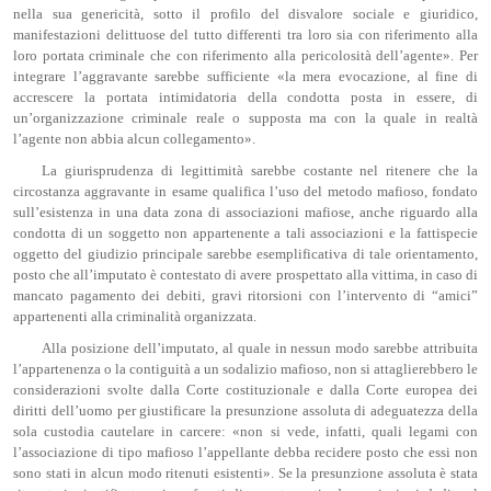
nella sua genericità, sotto il profilo del disvalore sociale e giuridico,
manifestazioni delittuose del tutto differenti tra loro sia con riferimento alla
loro portata criminale che con riferimento alla pericolosità dell’agente». Per
integrare l’aggravante sarebbe sufficiente «la mera evocazione, al fine di
accrescere la portata intimidatoria della condotta posta in essere, di
un’organizzazione criminale reale o supposta ma con la quale in realtà
l’agente non abbia alcun collegamento».
La giurisprudenza di legittimità sarebbe costante nel ritenere che la
circostanza aggravante in esame qualifica l’uso del metodo mafioso, fondato
sull’esistenza in una data zona di associazioni mafiose, anche riguardo alla
condotta di un soggetto non appartenente a tali associazioni e la fattispecie
oggetto del giudizio principale sarebbe esemplificativa di tale orientamento,
posto che all’imputato è contestato di avere prospettato alla vittima, in caso di
mancato pagamento dei debiti, gravi ritorsioni con l’intervento di “amici”
appartenenti alla criminalità organizzata.
Alla posizione dell’imputato, al quale in nessun modo sarebbe attribuita
l’appartenenza o la contiguità a un sodalizio mafioso, non si attaglierebbero le
considerazioni svolte dalla Corte costituzionale e dalla Corte europea dei
diritti dell’uomo per giustificare la presunzione assoluta di adeguatezza della
sola custodia cautelare in carcere: «non si vede, infatti, quali legami con
l’associazione di tipo mafioso l’appellante debba recidere posto che essi non
sono stati in alcun modo ritenuti esistenti». Se la presunzione assoluta è stata