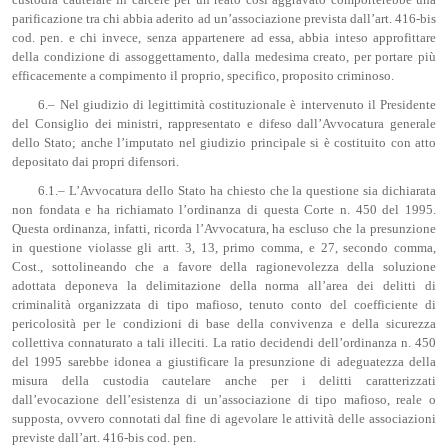
parificazione tra chi abbia aderito ad un’associazione prevista dall’art. 416-bis
cod. pen. e chi invece, senza appartenere ad essa, abbia inteso approfittare
della condizione di assoggettamento, dalla medesima creato, per portare più
efficacemente a compimento il proprio, specifico, proposito criminoso.
6.– Nel giudizio di legittimità costituzionale è intervenuto il Presidente
del Consiglio dei ministri, rappresentato e difeso dall’Avvocatura generale
dello Stato; anche l’imputato nel giudizio principale si è costituito con atto
depositato dai propri difensori.
6.1.– L’Avvocatura dello Stato ha chiesto che la questione sia dichiarata
non fondata e ha richiamato l’ordinanza di questa Corte n. 450 del 1995.
Questa ordinanza, infatti, ricorda l’Avvocatura, ha escluso che la presunzione
in questione violasse gli artt. 3, 13, primo comma, e 27, secondo comma,
Cost., sottolineando che a favore della ragionevolezza della soluzione
adottata deponeva la delimitazione della norma all’area dei delitti di
criminalità organizzata di tipo mafioso, tenuto conto del coefficiente di
pericolosità per le condizioni di base della convivenza e della sicurezza
collettiva connaturato a tali illeciti. La ratio decidendi dell’ordinanza n. 450
del 1995 sarebbe idonea a giustificare la presunzione di adeguatezza della
misura della custodia cautelare anche per i delitti caratterizzati
dall’evocazione dell’esistenza di un’associazione di tipo mafioso, reale o
supposta, ovvero connotati dal fine di agevolare le attività delle associazioni
previste dall’art. 416-bis cod. pen.