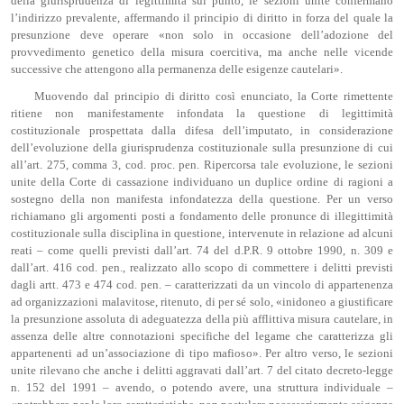
della giurisprudenza di legittimità sul punto, le sezioni unite confermano
l’indirizzo prevalente, affermando il principio di diritto in forza del quale la
presunzione deve operare «non solo in occasione dell’adozione del
provvedimento genetico della misura coercitiva, ma anche nelle vicende
successive che attengono alla permanenza delle esigenze cautelari».
Muovendo dal principio di diritto così enunciato, la Corte rimettente
ritiene non manifestamente infondata la questione di legittimità
costituzionale prospettata dalla difesa dell’imputato, in considerazione
dell’evoluzione della giurisprudenza costituzionale sulla presunzione di cui
all’art. 275, comma 3, cod. proc. pen. Ripercorsa tale evoluzione, le sezioni
unite della Corte di cassazione individuano un duplice ordine di ragioni a
sostegno della non manifesta infondatezza della questione. Per un verso
richiamano gli argomenti posti a fondamento delle pronunce di illegittimità
costituzionale sulla disciplina in questione, intervenute in relazione ad alcuni
reati – come quelli previsti dall’art. 74 del d.P.R. 9 ottobre 1990, n. 309 e
dall’art. 416 cod. pen., realizzato allo scopo di commettere i delitti previsti
dagli artt. 473 e 474 cod. pen. – caratterizzati da un vincolo di appartenenza
ad organizzazioni malavitose, ritenuto, di per sé solo, «inidoneo a giustificare
la presunzione assoluta di adeguatezza della più afflittiva misura cautelare, in
assenza delle altre connotazioni specifiche del legame che caratterizza gli
appartenenti ad un’associazione di tipo mafioso». Per altro verso, le sezioni
unite rilevano che anche i delitti aggravati dall’art. 7 del citato decreto-legge
n. 152 del 1991 – avendo, o potendo avere, una struttura individuale –