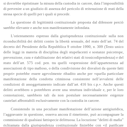
si dovrebbe ripristinare la misura della custodia in carcere, data l’impossibilità
di pervenire a un giudizio di assenza del pericolo di reiterazione di reati della
stessa specie di quelli per i quali si procede.
La questione di legittimità costituzionale proposta dal difensore perciò
sarebbe rilevante e anche non manifestamente infondata.
L’orientamento espresso dalla giurisprudenza costituzionale sulla non
riconducibilità dei delitti contro la libertà sessuale, del reato dell’art. 74 del
decreto del Presidente della Repubblica 9 ottobre 1990, n. 309 (Testo unico
delle leggi in materia di disciplina degli stupefacenti e sostanze psicotrope,
prevenzione, cura e riabilitazione dei relativi stati di tossicodipendenza) e del
reato dell’art. 575 cod. pen. tra quelli «espressione dell’appartenenza ad
associazioni di tipo mafioso, o della condivisione dei disvalori da queste fatti
propri» potrebbe essere agevolmente ribadito anche per «quella particolare
manifestazione della condotta criminosa consistente nell’avvalersi delle
condizioni di assoggettamento indicate dall’art. 416 bis c.p.». Anche questi
delitti avrebbero o potrebbero avere una struttura individuale e, per le loro
connotazioni, sarebbero tali da non postulare necessariamente esigenze
cautelari affrontabili esclusivamente con la custodia in carcere.
Consistendo in una peculiare manifestazione dell’azione antigiuridica,
l’aggravante in questione, osserva ancora il rimettente, può accompagnare la
commissione di qualsiasi fattispecie delittuosa. La locuzione “delitti di mafia”
richiamata dalla giurisprudenza costituzionale finirebbe con «il parificare