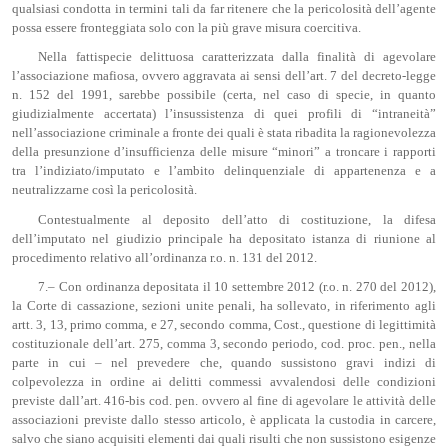
qualsiasi condotta in termini tali da far ritenere che la pericolosità dell’agente
possa essere fronteggiata solo con la più grave misura coercitiva.
Nella fattispecie delittuosa caratterizzata dalla finalità di agevolare
l’associazione mafiosa, ovvero aggravata ai sensi dell’art. 7 del decreto-legge
n. 152 del 1991, sarebbe possibile (certa, nel caso di specie, in quanto
giudizialmente accertata) l’insussistenza di quei profili di “intraneità”
nell’associazione criminale a fronte dei quali è stata ribadita la ragionevolezza
della presunzione d’insufficienza delle misure “minori” a troncare i rapporti
tra l’indiziato/imputato e l’ambito delinquenziale di appartenenza e a
neutralizzarne così la pericolosità.
Contestualmente al deposito dell’atto di costituzione, la difesa
dell’imputato nel giudizio principale ha depositato istanza di riunione al
procedimento relativo all’ordinanza r.o. n. 131 del 2012.
7.– Con ordinanza depositata il 10 settembre 2012 (r.o. n. 270 del 2012),
la Corte di cassazione, sezioni unite penali, ha sollevato, in riferimento agli
artt. 3, 13, primo comma, e 27, secondo comma, Cost., questione di legittimità
costituzionale dell’art. 275, comma 3, secondo periodo, cod. proc. pen., nella
parte in cui – nel prevedere che, quando sussistono gravi indizi di
colpevolezza in ordine ai delitti commessi avvalendosi delle condizioni
previste dall’art. 416-bis cod. pen. ovvero al fine di agevolare le attività delle
associazioni previste dallo stesso articolo, è applicata la custodia in carcere,
salvo che siano acquisiti elementi dai quali risulti che non sussistono esigenze