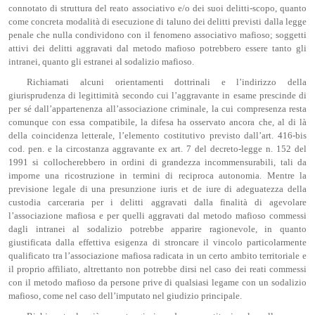
connotato di struttura del reato associativo e/o dei suoi delitti-scopo, quanto
come concreta modalità di esecuzione di taluno dei delitti previsti dalla legge
penale che nulla condividono con il fenomeno associativo mafioso; soggetti
attivi dei delitti aggravati dal metodo mafioso potrebbero essere tanto gli
intranei, quanto gli estranei al sodalizio mafioso.
Richiamati alcuni orientamenti dottrinali e l’indirizzo della
giurisprudenza di legittimità secondo cui l’aggravante in esame prescinde di
per sé dall’appartenenza all’associazione criminale, la cui compresenza resta
comunque con essa compatibile, la difesa ha osservato ancora che, al di là
della coincidenza letterale, l’elemento costitutivo previsto dall’art. 416-bis
cod. pen. e la circostanza aggravante ex art. 7 del decreto-legge n. 152 del
1991 si collocherebbero in ordini di grandezza incommensurabili, tali da
imporne una ricostruzione in termini di reciproca autonomia. Mentre la
previsione legale di una presunzione iuris et de iure di adeguatezza della
custodia carceraria per i delitti aggravati dalla finalità di agevolare
l’associazione mafiosa e per quelli aggravati dal metodo mafioso commessi
dagli intranei al sodalizio potrebbe apparire ragionevole, in quanto
giustificata dalla effettiva esigenza di stroncare il vincolo particolarmente
qualificato tra l’associazione mafiosa radicata in un certo ambito territoriale e
il proprio affiliato, altrettanto non potrebbe dirsi nel caso dei reati commessi
con il metodo mafioso da persone prive di qualsiasi legame con un sodalizio
mafioso, come nel caso dell’imputato nel giudizio principale.