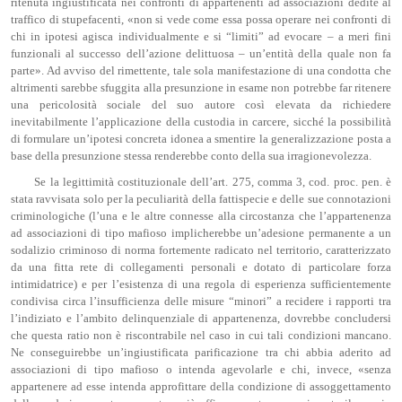
ritenuta ingiustificata nei confronti di appartenenti ad associazioni dedite al
traffico di stupefacenti, «non si vede come essa possa operare nei confronti di
chi in ipotesi agisca individualmente e si “limiti” ad evocare – a meri fini
funzionali al successo dell’azione delittuosa – un’entità della quale non fa
parte». Ad avviso del rimettente, tale sola manifestazione di una condotta che
altrimenti sarebbe sfuggita alla presunzione in esame non potrebbe far ritenere
una pericolosità sociale del suo autore così elevata da richiedere
inevitabilmente l’applicazione della custodia in carcere, sicché la possibilità
di formulare un’ipotesi concreta idonea a smentire la generalizzazione posta a
base della presunzione stessa renderebbe conto della sua irragionevolezza.
Se la legittimità costituzionale dell’art. 275, comma 3, cod. proc. pen. è
stata ravvisata solo per la peculiarità della fattispecie e delle sue connotazioni
criminologiche (l’una e le altre connesse alla circostanza che l’appartenenza
ad associazioni di tipo mafioso implicherebbe un’adesione permanente a un
sodalizio criminoso di norma fortemente radicato nel territorio, caratterizzato
da una fitta rete di collegamenti personali e dotato di particolare forza
intimidatrice) e per l’esistenza di una regola di esperienza sufficientemente
condivisa circa l’insufficienza delle misure “minori” a recidere i rapporti tra
l’indiziato e l’ambito delinquenziale di appartenenza, dovrebbe concludersi
che questa ratio non è riscontrabile nel caso in cui tali condizioni mancano.
Ne conseguirebbe un’ingiustificata parificazione tra chi abbia aderito ad
associazioni di tipo mafioso o intenda agevolarle e chi, invece, «senza
appartenere ad esse intenda approfittare della condizione di assoggettamento