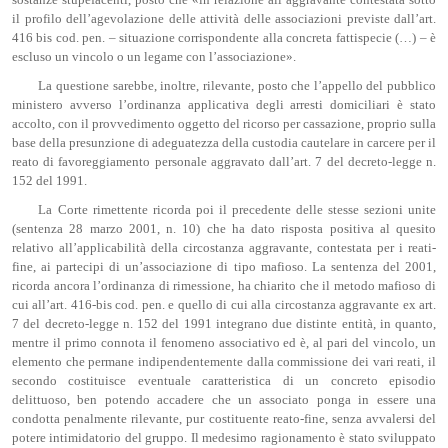
il profilo dell’agevolazione delle attività delle associazioni previste dall’art.
416 bis cod. pen. – situazione corrispondente alla concreta fattispecie (…) – è
escluso un vincolo o un legame con l’associazione».
La questione sarebbe, inoltre, rilevante, posto che l’appello del pubblico
ministero avverso l’ordinanza applicativa degli arresti domiciliari è stato
accolto, con il provvedimento oggetto del ricorso per cassazione, proprio sulla
base della presunzione di adeguatezza della custodia cautelare in carcere per il
reato di favoreggiamento personale aggravato dall’art. 7 del decreto-legge n.
152 del 1991.
La Corte rimettente ricorda poi il precedente delle stesse sezioni unite
(sentenza 28 marzo 2001, n. 10) che ha dato risposta positiva al quesito
relativo all’applicabilità della circostanza aggravante, contestata per i reati-
fine, ai partecipi di un’associazione di tipo mafioso. La sentenza del 2001,
ricorda ancora l’ordinanza di rimessione, ha chiarito che il metodo mafioso di
cui all’art. 416-bis cod. pen. e quello di cui alla circostanza aggravante ex art.
7 del decreto-legge n. 152 del 1991 integrano due distinte entità, in quanto,
mentre il primo connota il fenomeno associativo ed è, al pari del vincolo, un
elemento che permane indipendentemente dalla commissione dei vari reati, il
secondo costituisce eventuale caratteristica di un concreto episodio
delittuoso, ben potendo accadere che un associato ponga in essere una
condotta penalmente rilevante, pur costituente reato-fine, senza avvalersi del
potere intimidatorio del gruppo. Il medesimo ragionamento è stato sviluppato