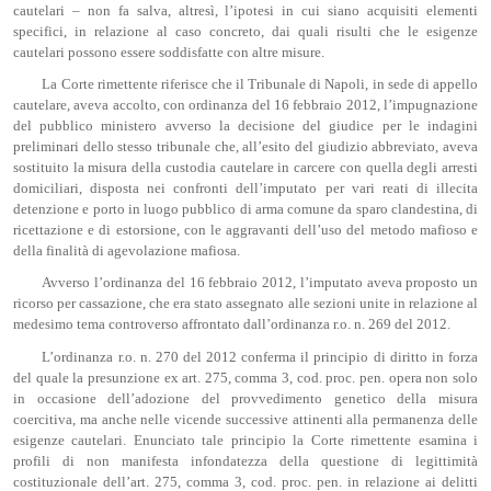
cautelari – non fa salva, altresì, l’ipotesi in cui siano acquisiti elementi
specifici, in relazione al caso concreto, dai quali risulti che le esigenze
cautelari possono essere soddisfatte con altre misure.
La Corte rimettente riferisce che il Tribunale di Napoli, in sede di appello
cautelare, aveva accolto, con ordinanza del 16 febbraio 2012, l’impugnazione
del pubblico ministero avverso la decisione del giudice per le indagini
preliminari dello stesso tribunale che, all’esito del giudizio abbreviato, aveva
sostituito la misura della custodia cautelare in carcere con quella degli arresti
domiciliari, disposta nei confronti dell’imputato per vari reati di illecita
detenzione e porto in luogo pubblico di arma comune da sparo clandestina, di
ricettazione e di estorsione, con le aggravanti dell’uso del metodo mafioso e
della finalità di agevolazione mafiosa.
Avverso l’ordinanza del 16 febbraio 2012, l’imputato aveva proposto un
ricorso per cassazione, che era stato assegnato alle sezioni unite in relazione al
medesimo tema controverso affrontato dall’ordinanza r.o. n. 269 del 2012.
L’ordinanza r.o. n. 270 del 2012 conferma il principio di diritto in forza
del quale la presunzione ex art. 275, comma 3, cod. proc. pen. opera non solo
in occasione dell’adozione del provvedimento genetico della misura
coercitiva, ma anche nelle vicende successive attinenti alla permanenza delle
esigenze cautelari. Enunciato tale principio la Corte rimettente esamina i
profili di non manifesta infondatezza della questione di legittimità
costituzionale dell’art. 275, comma 3, cod. proc. pen. in relazione ai delitti