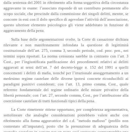
dalla sentenza del 2001 in riferimento alla forma soggettiva della circostanza
aggravante in esame: l’associato risponde di un contributo permanente allo
scopo sociale, che prescinde dalla commissione dei singoli delitti, mentre, se
concorre in essi con il dolo specifico di agevolare l’attività dell’associazione,
questo ulteriore elemento psicologico gli viene addebitato in funzione di
aggravamento della pena.
Sulla base delle argomentazioni svolte, la Corte di cassazione dichiara
rilevante e non manifestamente infondata la questione di legittimità
costituzionale dell’art. 275, comma 3, secondo periodo, cod. proc. pen., nei
termini sopra riportati. La norma censurata sarebbe in contrasto con l’art. 3
Cost., per l’ingiustificata parificazione dei procedimenti relativi ai delitti
aggravati ai sensi dell’art. 7 del decreto-legge n. 152 del 1991 a quelli
concernenti i delitti di mafia, nonché per l’irrazionale assoggettamento a un
medesimo regime cautelare delle diverse ipotesi concrete riconducibili ai
paradigmi punitivi considerati; con l’art. 13, primo comma, Cost., quale
referente fondamentale del regime ordinario delle misure privative della
libertà personale; con l’art. 27, secondo comma, Cost., per l’attribuzione alla
coercizione cautelare di tratti funzionali tipici della pena.
La Corte rimettente ritiene opportuno, per completezza argomentativa,
sottolineare che analoghe considerazioni potrebbero valere anche con
riferimento alla forma aggravatrice del c.d. “metodo mafioso” (profilo non
contestato all’imputato), posto che la presunzione di adeguatezza della
custodia cautelare in carcere per un reato così aggravato comporterebbe una