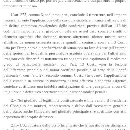
dalle medesime creato per portare più efficacemente a compimento il proprio
proposito criminoso».
L’art. 275, comma 3, cod. proc. pen., conclude il rimettente, nell’imporre
necessariamente l’applicazione della custodia cautelare in carcere all’autore di
un delitto commesso avvalendosi delle condizioni previste dall’art. 416-bis
cod. pen., impedirebbe al giudice di valutare se nel caso concreto risultino
elementi specifici che facciano ritenere altrettanto idonee misure meno
afflittive. La norma censurata sarebbe quindi in contrasto con l’art. 3 Cost.,
«sia per l’irragionevole parificazione di situazioni tra loro diverse (all’interno
delle ipotesi per le quali la presunzione assoluta opera) che per l’altrettanto
irragionevole disparità di trattamento tra soggetti che esprimano il medesimo
grado di pericolosità sociale»; con l’art. 13 Cost., «per la lesione
dell’affermato principio del minor sacrificio possibile al bene della libertà
personale»; con l’art. 27, secondo comma, Cost., «in quanto l’applicazione
della custodia in carcere in mancanza di una effettiva e concreta esigenza
cautelare costituisce una indebita anticipazione di una pena prima ancora di
un giudiziale definitivo accertamento della responsabilità penale».
2.– Nel giudizio di legittimità costituzionale è intervenuto il Presidente
del Consiglio dei ministri, rappresentato e difeso dall’Avvocatura generale
dello Stato; anche l’imputato nel giudizio principale si è costituito con atto
depositato dal proprio difensore.
2.1.– L’Avvocatura dello Stato ha chiesto che la questione sia dichiarata