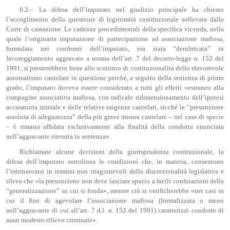
6.2.– La difesa dell’imputato nel giudizio principale ha chiesto
l’accoglimento della questione di legittimità costituzionale sollevata dalla
Corte di cassazione. Le cadenze procedimentali della specifica vicenda, nella
quale l’originaria imputazione di partecipazione ad associazione mafiosa,
formulata nei confronti dell’imputato, era stata “derubricata” in
favoreggiamento aggravato a norma dell’art. 7 del decreto-legge n. 152 del
1991, si presterebbero bene allo scrutinio di costituzionalità dello sfavorevole
automatismo cautelare in questione perché, a seguito della sentenza di primo
grado, l’imputato doveva essere considerato a tutti gli effetti «estraneo alla
compagine associativa mafiosa, con radicale ridimensionamento dell’ipotesi
accusatoria iniziale e delle relative esigenze cautelari, sicché la “presunzione
assoluta di adeguatezza” della più grave misura cautelare – nel caso di specie
– è rimasta affidata esclusivamente alla finalità della condotta enunciata
nell’aggravante ritenuta in sentenza».
Richiamate alcune decisioni della giurisprudenza costituzionale, la
difesa dell’imputato sottolinea le condizioni che, in materia, consentono
l’estrinsecarsi in termini non irragionevoli della discrezionalità legislativa e
rileva che «la presunzione non deve lasciare spazio a facili confutazioni della
“generalizzazione” su cui si fonda», mentre ciò si verificherebbe «nei casi in
cui il fine di agevolare l’associazione mafiosa (formalizzata o meno
nell’aggravante di cui all’art. 7 d.l. n. 152 del 1991) caratterizzi condotte di
assai modesto rilievo criminale».