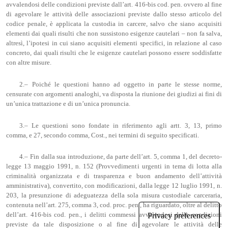
avvalendosi delle condizioni previste dall’art. 416-bis cod. pen. ovvero al fine
di agevolare le attività delle associazioni previste dallo stesso articolo del
codice penale, è applicata la custodia in carcere, salvo che siano acquisiti
elementi dai quali risulti che non sussistono esigenze cautelari – non fa salva,
altresì, l’ipotesi in cui siano acquisiti elementi specifici, in relazione al caso
concreto, dai quali risulti che le esigenze cautelari possono essere soddisfatte
con altre misure.
2.– Poiché le questioni hanno ad oggetto in parte le stesse norme,
censurate con argomenti analoghi, va disposta la riunione dei giudizi ai fini di
un’unica trattazione e di un’unica pronuncia.
3.– Le questioni sono fondate in riferimento agli artt. 3, 13, primo
comma, e 27, secondo comma, Cost., nei termini di seguito specificati.
4.– Fin dalla sua introduzione, da parte dell’art. 5, comma 1, del decreto-
legge 13 maggio 1991, n. 152 (Provvedimenti urgenti in tema di lotta alla
criminalità organizzata e di trasparenza e buon andamento dell’attività
amministrativa), convertito, con modificazioni, dalla legge 12 luglio 1991, n.
203, la presunzione di adeguatezza della sola misura custodiale carceraria,
contenuta nell’art. 275, comma 3, cod. proc. pen., ha riguardato, oltre al delitto
dell’art. 416-bis cod. pen., i delitti commessi avvalendosi delle condizioni
previste da tale disposizione o al fine di agevolare le attività delle