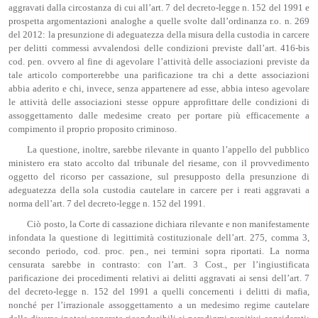
aggravati dalla circostanza di cui all’art. 7 del decreto-legge n. 152 del 1991 e
prospetta argomentazioni analoghe a quelle svolte dall’ordinanza r.o. n. 269
del 2012: la presunzione di adeguatezza della misura della custodia in carcere
per delitti commessi avvalendosi delle condizioni previste dall’art. 416-bis
cod. pen. ovvero al fine di agevolare l’attività delle associazioni previste da
tale articolo comporterebbe una parificazione tra chi a dette associazioni
abbia aderito e chi, invece, senza appartenere ad esse, abbia inteso agevolare
le attività delle associazioni stesse oppure approfittare delle condizioni di
assoggettamento dalle medesime creato per portare più efficacemente a
compimento il proprio proposito criminoso.
La questione, inoltre, sarebbe rilevante in quanto l’appello del pubblico
ministero era stato accolto dal tribunale del riesame, con il provvedimento
oggetto del ricorso per cassazione, sul presupposto della presunzione di
adeguatezza della sola custodia cautelare in carcere per i reati aggravati a
norma dell’art. 7 del decreto-legge n. 152 del 1991.
Ciò posto, la Corte di cassazione dichiara rilevante e non manifestamente
infondata la questione di legittimità costituzionale dell’art. 275, comma 3,
secondo periodo, cod. proc. pen., nei termini sopra riportati. La norma
censurata sarebbe in contrasto: con l’art. 3 Cost., per l’ingiustificata
parificazione dei procedimenti relativi ai delitti aggravati ai sensi dell’art. 7
del decreto-legge n. 152 del 1991 a quelli concernenti i delitti di mafia,
nonché per l’irrazionale assoggettamento a un medesimo regime cautelare