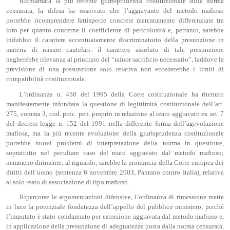
Richiamata la più recente giurisprudenza costituzionale sulla norma
censurata, la difesa ha osservato che l’aggravante del metodo mafioso
potrebbe ricomprendere fattispecie concrete marcatamente differenziate tra
loro per quanto concerne il coefficiente di pericolosità e, pertanto, sarebbe
indubbio il carattere accentuatamente discriminatorio della presunzione in
materia di misure cautelari: il carattere assoluto di tale presunzione
negherebbe rilevanza al principio del “minor sacrificio necessario”, laddove la
previsione di una presunzione solo relativa non eccederebbe i limiti di
compatibilità costituzionale.
L’ordinanza n. 450 del 1995 della Corte costituzionale ha ritenuto
manifestamente infondata la questione di legittimità costituzionale dell’art.
275, comma 3, cod. proc. pen. proprio in relazione al reato aggravato ex art. 7
del decreto-legge n. 152 del 1991 nella differente forma dell’agevolazione
mafiosa, ma la più recente evoluzione della giurisprudenza costituzionale
porrebbe nuovi problemi di interpretazione della norma in questione,
soprattutto nel peculiare caso del reato aggravato dal metodo mafioso;
nemmeno dirimente, al riguardo, sarebbe la pronuncia della Corte europea dei
diritti dell’uomo (sentenza 6 novembre 2003, Pantano contro Italia), relativa
al solo reato di associazione di tipo mafioso.
Ripercorse le argomentazioni difensive, l’ordinanza di rimessione mette
in luce la potenziale fondatezza dell’appello del pubblico ministero, perché
l’imputato è stato condannato per estorsione aggravata dal metodo mafioso e,
in applicazione della presunzione di adeguatezza posta dalla norma censurata,