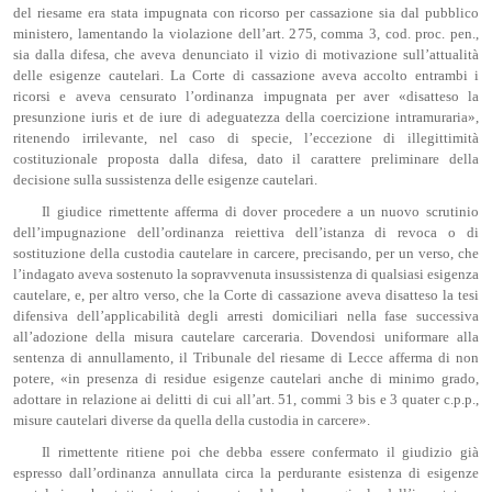
del riesame era stata impugnata con ricorso per cassazione sia dal pubblico
ministero, lamentando la violazione dell’art. 275, comma 3, cod. proc. pen.,
sia dalla difesa, che aveva denunciato il vizio di motivazione sull’attualità
delle esigenze cautelari. La Corte di cassazione aveva accolto entrambi i
ricorsi e aveva censurato l’ordinanza impugnata per aver «disatteso la
presunzione iuris et de iure di adeguatezza della coercizione intramuraria»,
ritenendo irrilevante, nel caso di specie, l’eccezione di illegittimità
costituzionale proposta dalla difesa, dato il carattere preliminare della
decisione sulla sussistenza delle esigenze cautelari.
Il giudice rimettente afferma di dover procedere a un nuovo scrutinio
dell’impugnazione dell’ordinanza reiettiva dell’istanza di revoca o di
sostituzione della custodia cautelare in carcere, precisando, per un verso, che
l’indagato aveva sostenuto la sopravvenuta insussistenza di qualsiasi esigenza
cautelare, e, per altro verso, che la Corte di cassazione aveva disatteso la tesi
difensiva dell’applicabilità degli arresti domiciliari nella fase successiva
all’adozione della misura cautelare carceraria. Dovendosi uniformare alla
sentenza di annullamento, il Tribunale del riesame di Lecce afferma di non
potere, «in presenza di residue esigenze cautelari anche di minimo grado,
adottare in relazione ai delitti di cui all’art. 51, commi 3 bis e 3 quater c.p.p.,
misure cautelari diverse da quella della custodia in carcere».
Il rimettente ritiene poi che debba essere confermato il giudizio già
espresso dall’ordinanza annullata circa la perdurante esistenza di esigenze