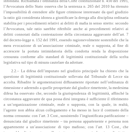
infondata. Richiamata l’ordinanza della Corte costituzionale n. 450 del 1995,
l’Avvocatura dello Stato osserva che la sentenza n. 265 del 2010 ha ritenuto
l’impossibilità di estendere alle figure criminose interessate da quel giudizio
la ratio già considerata idonea a giustificare la deroga alla disciplina ordinaria
stabilita per i procedimenti relativi ai delitti di mafia in senso stretto: secondo
l’Avvocatura, tale ratio sarebbe riferibile anche ai procedimenti relativi ai
delitti connotati dalla contestazione della circostanza aggravante dell’art. 7
del decreto-legge n. 152 del 1991, essendo ragionevolmente sostenibile che la
mera evocazione di un’associazione criminale, reale o supposta, al fine di
accrescere la portata intimidatoria della condotta renda la disposizione
censurata conforme allo standard di legittimità costituzionale della scelta
legislativa sul tipo di misura cautelare da adottare.
2.2.– La difesa dell’imputato nel giudizio principale ha chiesto che la
questione di legittimità costituzionale sollevata dal Tribunale di Lecce sia
accolta. Ribadite le argomentazioni diffusamente riportate nell’ordinanza di
rimessione e aderendo a quelle prospettate dal giudice rimettente, la medesima
difesa ha osservato che, secondo la giurisprudenza di legittimità, affinché la
circostanza aggravante de qua possa dirsi integrata è sufficiente il riferimento
a un’organizzazione criminale, reale o supposta, con la quale, in realtà,
l’agente non abbia alcun collegamento e ha messo in luce il contrasto della
norma censurata: con l’art. 3 Cost., sussistendo l’ingiustificata parificazione –
denunciata dal giudice rimettente – tra persona appartenente e persona non
appartenente a un’associazione di tipo mafioso; con l’art. 13 Cost., che