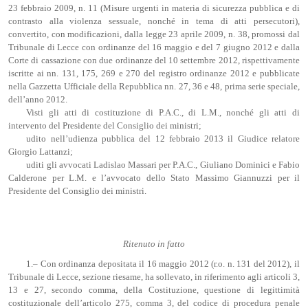
23 febbraio 2009, n. 11 (Misure urgenti in materia di sicurezza pubblica e di
contrasto alla violenza sessuale, nonché in tema di atti persecutori),
convertito, con modificazioni, dalla legge 23 aprile 2009, n. 38, promossi dal
Tribunale di Lecce con ordinanze del 16 maggio e del 7 giugno 2012 e dalla
Corte di cassazione con due ordinanze del 10 settembre 2012, rispettivamente
iscritte ai nn. 131, 175, 269 e 270 del registro ordinanze 2012 e pubblicate
nella Gazzetta Ufficiale della Repubblica nn. 27, 36 e 48, prima serie speciale,
dell’anno 2012.
Visti gli atti di costituzione di P.A.C., di L.M., nonché gli atti di
intervento del Presidente del Consiglio dei ministri;
udito nell’udienza pubblica del 12 febbraio 2013 il Giudice relatore
Giorgio Lattanzi;
uditi gli avvocati Ladislao Massari per P.A.C., Giuliano Dominici e Fabio
Calderone per L.M. e l’avvocato dello Stato Massimo Giannuzzi per il
Presidente del Consiglio dei ministri.
Ritenuto in fatto
1.– Con ordinanza depositata il 16 maggio 2012 (r.o. n. 131 del 2012), il
Tribunale di Lecce, sezione riesame, ha sollevato, in riferimento agli articoli 3,
13 e 27, secondo comma, della Costituzione, questione di legittimità
costituzionale dell’articolo 275, comma 3, del codice di procedura penale