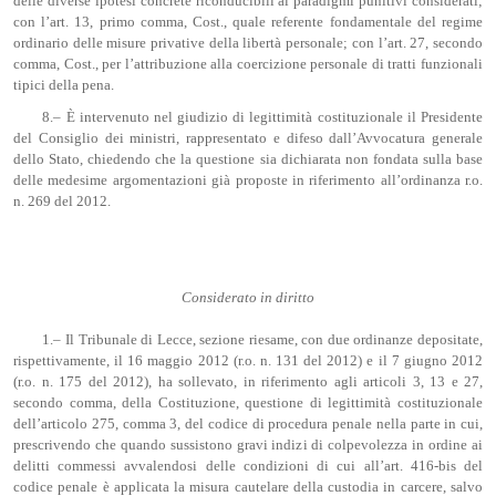
delle diverse ipotesi concrete riconducibili ai paradigmi punitivi considerati;
con l’art. 13, primo comma, Cost., quale referente fondamentale del regime
ordinario delle misure privative della libertà personale; con l’art. 27, secondo
comma, Cost., per l’attribuzione alla coercizione personale di tratti funzionali
tipici della pena.
8.– È intervenuto nel giudizio di legittimità costituzionale il Presidente
del Consiglio dei ministri, rappresentato e difeso dall’Avvocatura generale
dello Stato, chiedendo che la questione sia dichiarata non fondata sulla base
delle medesime argomentazioni già proposte in riferimento all’ordinanza r.o.
n. 269 del 2012.
Considerato in diritto
1.– Il Tribunale di Lecce, sezione riesame, con due ordinanze depositate,
rispettivamente, il 16 maggio 2012 (r.o. n. 131 del 2012) e il 7 giugno 2012
(r.o. n. 175 del 2012), ha sollevato, in riferimento agli articoli 3, 13 e 27,
secondo comma, della Costituzione, questione di legittimità costituzionale
dell’articolo 275, comma 3, del codice di procedura penale nella parte in cui,
prescrivendo che quando sussistono gravi indizi di colpevolezza in ordine ai
delitti commessi avvalendosi delle condizioni di cui all’art. 416-bis del
codice penale è applicata la misura cautelare della custodia in carcere, salvo