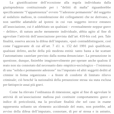
La giustificazione dell’eccezione alla regola individuata dalla
giurisprudenza costituzionale per i “delitti di mafia” riguarderebbe
specificamente “l’appartenenza” ovvero “l’adesione permanente” del soggetto
al sodalizio mafioso, in considerazione dei collegamenti che ne derivano, e
non sarebbe adattabile ad ipotesi in cui «un soggetto invece estraneo
all’associazione, cui è addebitato un qualsiasi – eventualmente neppur grave
– delitto», di natura anche meramente individuale, abbia agito al fine di
agevolare l’attività dell’associazione prevista dall’art. 416-bis cod. pen. Tale
finalità, osserva ancora la difesa dell’imputato, «può contraddistinguere, così
come l’aggravante di cui all’art. 7 d.l. n. 152 del 1991 può qualificare,
qualsiasi delitto, anche della più modesta entità: tanto basta a far scattare
l’automatismo cautelare previsto dalla norma denunciata». La presunzione in
questione, dunque, finirebbe irragionevolmente per operare anche qualora il
reato non sia connotato dal necessario dato empirico-sociologico – l’esistenza
di una “solida e permanente adesione” tra l’imputato ed altri soggetti dediti al
crimine in forma organizzata – a fronte di condotte di limitato rilievo
criminale; ciò benché la razionalità della presunzione stessa sia stata esclusa
per fattispecie assai più gravi.
Come ha rilevato l’ordinanza di rimessione, agire al fine di agevolare le
attività di un’associazione mafiosa può costituire comportamento grave e
indice di pericolosità, ma la peculiare finalità che nel caso in esame
rappresenta soltanto un elemento accidentale del reato, non potrebbe, ad
avviso della difesa dell’imputato, connotare, di per sé stessa e in astratto,