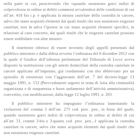
nella parte in cui, prescrivendo che «quando sussistono gravi indizi di
colpevolezza in ordine ai delitti commessi avvalendosi delle condizioni di cui
all’art. 416 bis c.p. è applicata la misura cautelare della custodia in carcere,
salvo che siano acquisiti elementi dai quali risulti che non sussistono esigenze
cautelari, non fa salva l’ipotesi in cui siano acquisiti elementi specifici, in
relazione al caso concreto, dai quali risulti che le esigenze cautelari possono
essere soddisfatte con altre misure».
Il rimettente riferisce di essere investito degli appelli presentati dal
pubblico ministero e dalla difesa avverso l’ordinanza del 6 dicembre 2012 con
la quale il Giudice dell’udienza preliminare del Tribunale di Lecce aveva
disposto la sostituzione con gli arresti domiciliari della custodia cautelare in
carcere applicata all’imputato, già condannato con rito abbreviato per un
episodio di estorsione con l’aggravante dell’art. 7 del decreto-legge 13
maggio 1991, n. 152 (Provvedimenti urgenti in tema di lotta alla criminalità
organizzata e di trasparenza e buon andamento dell’attività amministrativa),
convertito, con modificazioni, dalla legge 12 luglio 1991, n. 203.
Il pubblico ministero ha impugnato l’ordinanza lamentando la
violazione del comma 3 dell’art. 275 cod. proc. pen., in forza del quale,
quando sussistono gravi indizi di colpevolezza in ordine ai delitti di cui
all’art. 51, commi 3-bis e 3-quater, cod. proc. pen., è applicata la custodia
cautelare in carcere, salvo che siano acquisiti elementi dai quali risulti che
non sussistono esigenze cautelari.