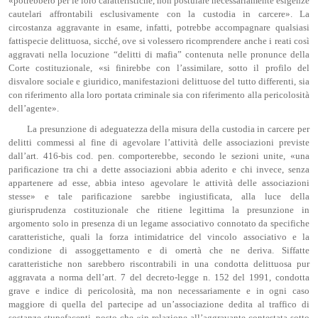
«potrebbero per le loro caratteristiche, non postulare necessariamente esigenze
cautelari affrontabili esclusivamente con la custodia in carcere». La
circostanza aggravante in esame, infatti, potrebbe accompagnare qualsiasi
fattispecie delittuosa, sicché, ove si volessero ricomprendere anche i reati così
aggravati nella locuzione “delitti di mafia” contenuta nelle pronunce della
Corte costituzionale, «si finirebbe con l’assimilare, sotto il profilo del
disvalore sociale e giuridico, manifestazioni delittuose del tutto differenti, sia
con riferimento alla loro portata criminale sia con riferimento alla pericolosità
dell’agente».
La presunzione di adeguatezza della misura della custodia in carcere per
delitti commessi al fine di agevolare l’attività delle associazioni previste
dall’art. 416-bis cod. pen. comporterebbe, secondo le sezioni unite, «una
parificazione tra chi a dette associazioni abbia aderito e chi invece, senza
appartenere ad esse, abbia inteso agevolare le attività delle associazioni
stesse» e tale parificazione sarebbe ingiustificata, alla luce della
giurisprudenza costituzionale che ritiene legittima la presunzione in
argomento solo in presenza di un legame associativo connotato da specifiche
caratteristiche, quali la forza intimidatrice del vincolo associativo e la
condizione di assoggettamento e di omertà che ne deriva. Siffatte
caratteristiche non sarebbero riscontrabili in una condotta delittuosa pur
aggravata a norma dell’art. 7 del decreto-legge n. 152 del 1991, condotta
grave e indice di pericolosità, ma non necessariamente e in ogni caso
maggiore di quella del partecipe ad un’associazione dedita al traffico di
sostanze stupefacenti, posto che «in relazione all’aggravante contestata sotto