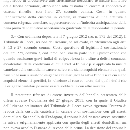
imporrebbe di circoscrivere allo strettamente necessario le misure limitative
della libertà personale, attribuendo alla custodia in carcere il connotato di
estremo rimedio; con l’art. 27, secondo comma, Cost., in quanto
l’applicazione della custodia in carcere, in mancanza di una effettiva e
concreta esigenza cautelare, rappresenterebbe un’indebita anticipazione della
pena prima del definitivo accertamento giudiziale della responsabilità penale.
3.– Con ordinanza depositata il 7 giugno 2012 (r.o. n. 175 del 2012), il
Tribunale di Lecce, sezione del riesame, ha sollevato, in riferimento agli artt.
3, 13 e 27, secondo comma, Cost., questione di legittimità costituzionale
dell’art. 275, comma 3, cod. proc. pen. «nella parte in cui prescrivendo che
quando sussistono gravi indizi di colpevolezza in ordine a delitti commessi
avvalendosi delle condizioni di cui all’art. 416 bis c.p. è applicata la misura
cautelare della custodia in carcere, salvo che siano acquisiti elementi dai quali
risulti che non sussistono esigenze cautelari, non fa salva l’ipotesi in cui siano
acquisiti elementi specifici, in relazione al caso concreto, dai quali risulti che
le esigenze cautelari possono essere soddisfatte con altre misure».
Il rimettente riferisce di essere investito dell’appello presentato dalla
difesa avverso l’ordinanza del 27 giugno 2011, con la quale il Giudice
dell’udienza preliminare del Tribunale di Lecce aveva rigettato l’istanza di
revoca della custodia cautelare in carcere o di sostituzione con gli arresti
domiciliari. Su appello dell’indagato, il tribunale del riesame aveva sostituito
la misura originariamente applicata con quella degli arresti domiciliari, ma
non aveva accolto l’istanza di revoca della prima. La decisione del tribunale