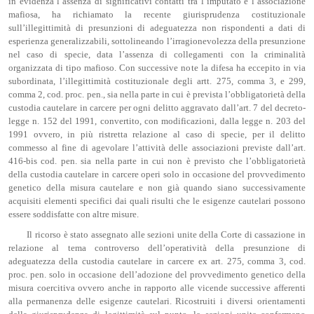
in evidenza l’assenza di significativi contatti tra l’imputato e l’associazione
mafiosa, ha richiamato la recente giurisprudenza costituzionale
sull’illegittimità di presunzioni di adeguatezza non rispondenti a dati di
esperienza generalizzabili, sottolineando l’irragionevolezza della presunzione
nel caso di specie, data l’assenza di collegamenti con la criminalità
organizzata di tipo mafioso. Con successive note la difesa ha eccepito in via
subordinata, l’illegittimità costituzionale degli artt. 275, comma 3, e 299,
comma 2, cod. proc. pen., sia nella parte in cui è prevista l’obbligatorietà della
custodia cautelare in carcere per ogni delitto aggravato dall’art. 7 del decreto-
legge n. 152 del 1991, convertito, con modificazioni, dalla legge n. 203 del
1991 ovvero, in più ristretta relazione al caso di specie, per il delitto
commesso al fine di agevolare l’attività delle associazioni previste dall’art.
416-bis cod. pen. sia nella parte in cui non è previsto che l’obbligatorietà
della custodia cautelare in carcere operi solo in occasione del provvedimento
genetico della misura cautelare e non già quando siano successivamente
acquisiti elementi specifici dai quali risulti che le esigenze cautelari possono
essere soddisfatte con altre misure.
Il ricorso è stato assegnato alle sezioni unite della Corte di cassazione in
relazione al tema controverso dell’operatività della presunzione di
adeguatezza della custodia cautelare in carcere ex art. 275, comma 3, cod.
proc. pen. solo in occasione dell’adozione del provvedimento genetico della
misura coercitiva ovvero anche in rapporto alle vicende successive afferenti
alla permanenza delle esigenze cautelari. Ricostruiti i diversi orientamenti