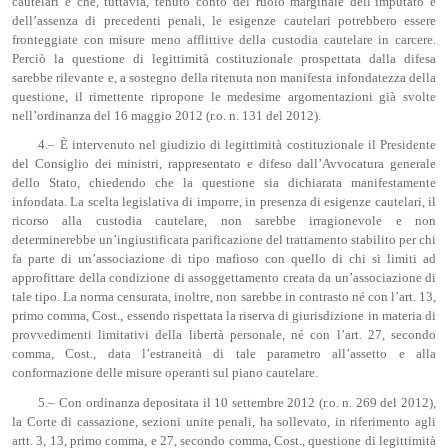
cautelari e che, tuttavia, tenuto conto del ruolo marginale dell’imputato e
dell’assenza di precedenti penali, le esigenze cautelari potrebbero essere
fronteggiate con misure meno afflittive della custodia cautelare in carcere.
Perciò la questione di legittimità costituzionale prospettata dalla difesa
sarebbe rilevante e, a sostegno della ritenuta non manifesta infondatezza della
questione, il rimettente ripropone le medesime argomentazioni già svolte
nell’ordinanza del 16 maggio 2012 (r.o. n. 131 del 2012).
4.– È intervenuto nel giudizio di legittimità costituzionale il Presidente
del Consiglio dei ministri, rappresentato e difeso dall’Avvocatura generale
dello Stato, chiedendo che la questione sia dichiarata manifestamente
infondata. La scelta legislativa di imporre, in presenza di esigenze cautelari, il
ricorso alla custodia cautelare, non sarebbe irragionevole e non
determinerebbe un’ingiustificata parificazione del trattamento stabilito per chi
fa parte di un’associazione di tipo mafioso con quello di chi si limiti ad
approfittare della condizione di assoggettamento creata da un’associazione di
tale tipo. La norma censurata, inoltre, non sarebbe in contrasto né con l’art. 13,
primo comma, Cost., essendo rispettata la riserva di giurisdizione in materia di
provvedimenti limitativi della libertà personale, né con l’art. 27, secondo
comma, Cost., data l’estraneità di tale parametro all’assetto e alla
conformazione delle misure operanti sul piano cautelare.
5.– Con ordinanza depositata il 10 settembre 2012 (r.o. n. 269 del 2012),
la Corte di cassazione, sezioni unite penali, ha sollevato, in riferimento agli
artt. 3, 13, primo comma, e 27, secondo comma, Cost., questione di legittimità