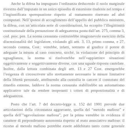
Anche la difesa ha impugnato l’ordinanza deducendo il ruolo marginale
rivestito dall’imputato in un unico episodio di estorsione risalente nel tempo e
l’ingiustificata sperequazione rispetto al trattamento riservato ad altri
coimputati. Nell’ipotesi di accoglimento dell’appello del pubblico ministero,
la difesa, con un’articolata serie di considerazioni, ha eccepito l’illegittimità
costituzionale della presunzione di adeguatezza posta dall’art. 275, comma 3,
cod. proc. pen. La norma censurata costituirebbe irragionevole esercizio della
discrezionalità del legislatore, violando gli artt. 3, 13, primo comma, e 27,
secondo comma, Cost.: verrebbe, infatti, sottratto al giudice il potere di
adeguare la misura al caso concreto, sicché, in violazione del principio di
uguaglianza, la norma si risolverebbe nell’«appiattire» situazioni
oggettivamente e soggettivamente diverse, con una uguale risposta cautelare.
Inoltre, dalla lettura combinata degli artt. 13 e 27 Cost. emergerebbe
l’esigenza di circoscrivere allo strettamente necessario le misure limitative
della libertà personale, attribuendo alla custodia in carcere il connotato del
rimedio estremo, laddove la norma censurata stabilirebbe un automatismo
applicativo tale da rendere inoperanti i criteri di proporzionalità e di
adeguatezza.
Posto che l’art. 7 del decreto-legge n. 152 del 1991 prevede due
articolazioni della circostanza aggravante, quella del “metodo mafioso” e
quella dell’“agevolazione mafiosa”, per la prima verrebbe in evidenza il
carattere di preponderante autonomia rispetto al reato associativo mafioso: il
ricorso al metodo mafioso potrebbe essere addebitato tanto come generale