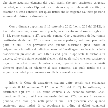
che siano acquisiti elementi dai quali risulti che non sussistono esigenze
cautelari, non fa salva l’ipotesi in cui siano acquisiti elementi specifici, in
relazione al caso concreto, dai quali risulti che le esigenze cautelari possono
essere soddisfatte con altre misure.
Con ordinanza depositata il 10 settembre 2012 (r.o. n. 269 del 2012), la
Corte di cassazione, sezioni unite penali, ha sollevato, in riferimento agli artt.
3, 13, primo comma, e 27, secondo comma, Cost., questione di legittimità
costituzionale dell’art. 275, comma 3, secondo periodo, cod. proc. pen. nella
parte in cui – nel prevedere che, quando sussistono gravi indizi di
colpevolezza in ordine ai delitti commessi al fine di agevolare le attività delle
associazioni previste dall’art. 416-bis cod. pen., è applicata la custodia in
carcere, salvo che siano acquisiti elementi dai quali risulti che non sussistono
esigenze cautelari – non fa salva, altresì, l’ipotesi in cui siano acquisiti
elementi specifici, in relazione al caso concreto, dai quali risulti che le
esigenze cautelari possono essere soddisfatte con altre misure.
Infine, la Corte di cassazione, sezioni unite penali, con ordinanza
depositata il 10 settembre 2012 (r.o. n. 270 del 2012), ha sollevato, in
riferimento agli artt. 3, 13, primo comma, e 27, secondo comma, Cost.,
questione di legittimità costituzionale dell’art. 275, comma 3, secondo
periodo, cod. proc. pen. nella parte in cui – nel prevedere che, quando
sussistono gravi indizi di colpevolezza in ordine ai delitti commessi