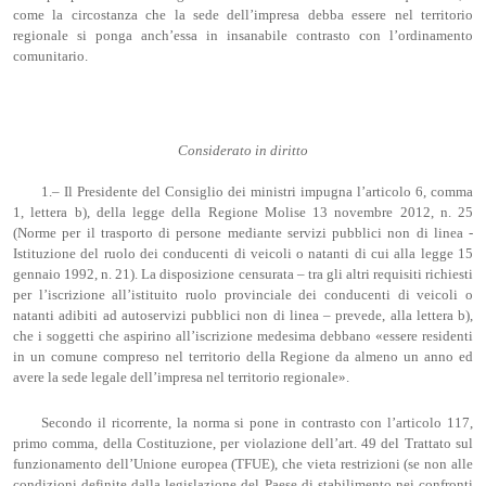
come la circostanza che la sede dell’impresa debba essere nel territorio
regionale si ponga anch’essa in insanabile contrasto con l’ordinamento
comunitario.
Considerato in diritto
1.– Il Presidente del Consiglio dei ministri impugna l’articolo 6, comma
1, lettera b), della legge della Regione Molise 13 novembre 2012, n. 25
(Norme per il trasporto di persone mediante servizi pubblici non di linea -
Istituzione del ruolo dei conducenti di veicoli o natanti di cui alla legge 15
gennaio 1992, n. 21). La disposizione censurata – tra gli altri requisiti richiesti
per l’iscrizione all’istituito ruolo provinciale dei conducenti di veicoli o
natanti adibiti ad autoservizi pubblici non di linea – prevede, alla lettera b),
che i soggetti che aspirino all’iscrizione medesima debbano «essere residenti
in un comune compreso nel territorio della Regione da almeno un anno ed
avere la sede legale dell’impresa nel territorio regionale».
Secondo il ricorrente, la norma si pone in contrasto con l’articolo 117,
primo comma, della Costituzione, per violazione dell’art. 49 del Trattato sul
funzionamento dell’Unione europea (TFUE), che vieta restrizioni (se non alle
condizioni definite dalla legislazione del Paese di stabilimento nei confronti