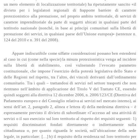
un mero elemento di localizzazione territoriale) ha ripetutamente sancito «il
divieto per i legislatori regionali di frapporre barriere di carattere
protezionistico alla prestazione, nel proprio ambito territoriale, di servizi di
carattere imprenditoriale da parte di soggetti ubicati in qualsiasi parte del
territorio nazionale (nonché, in base ai principi comunitari sulla libertà di
prestazione dei servizi, in qualsiasi paese dell’Unione europea)» (sentenze n.
124 del 2010 e n. 391 del 2008).
Appare indiscutibile come siffatte considerazioni possano ben estendersi
al caso in cui (come nella specie) la misura protezionistica venga ad incidere
sulla libertà di stabilimento, così vulnerando l’evocato parametro
costituzionale, che impone l’esercizio della potestà legislativa dello Stato e
delle Regioni nel rispetto, tra l’altro, dei vincoli derivanti dall’ordinamento
comunitario. Tra i quali – trattandosi di servizi nel settore trasporti che non
rientrano nell’àmbito di applicazione del Titolo V del Trattato CE, essendo
quindi soggetti alla direttiva 12 dicembre 2006, n. 2006/123/CE (Direttiva del
Parlamento europeo e del Consiglio relativa ai servizi nel mercato interno), ai
sensi dell’art. 2, paragrafo 2, alinea e lettera d) della medesima direttiva – è
espressamente previsto il divieto di subordinare «l’accesso ad una attività di
servizi o il suo esercizio sul loro territorio al rispetto dei requisiti seguenti: 1)
requisiti discriminatori fondati direttamente o indirettamente sulla
cittadinanza o, per quanto riguarda le società, sull’ubicazione della sede
legale, in particolare: […] b) il requisito della residenza sul loro territorio per