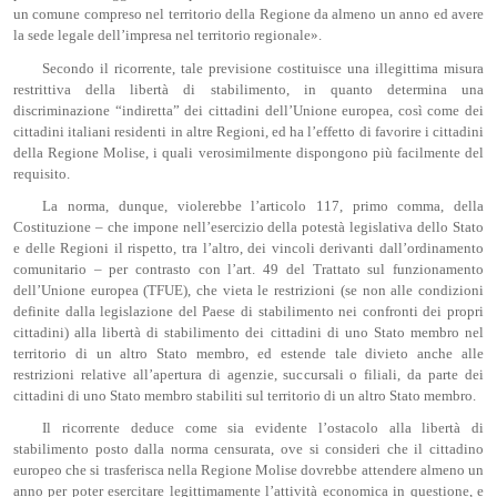
un comune compreso nel territorio della Regione da almeno un anno ed avere
la sede legale dell’impresa nel territorio regionale».
Secondo il ricorrente, tale previsione costituisce una illegittima misura
restrittiva della libertà di stabilimento, in quanto determina una
discriminazione “indiretta” dei cittadini dell’Unione europea, così come dei
cittadini italiani residenti in altre Regioni, ed ha l’effetto di favorire i cittadini
della Regione Molise, i quali verosimilmente dispongono più facilmente del
requisito.
La norma, dunque, violerebbe l’articolo 117, primo comma, della
Costituzione – che impone nell’esercizio della potestà legislativa dello Stato
e delle Regioni il rispetto, tra l’altro, dei vincoli derivanti dall’ordinamento
comunitario – per contrasto con l’art. 49 del Trattato sul funzionamento
dell’Unione europea (TFUE), che vieta le restrizioni (se non alle condizioni
definite dalla legislazione del Paese di stabilimento nei confronti dei propri
cittadini) alla libertà di stabilimento dei cittadini di uno Stato membro nel
territorio di un altro Stato membro, ed estende tale divieto anche alle
restrizioni relative all’apertura di agenzie, succursali o filiali, da parte dei
cittadini di uno Stato membro stabiliti sul territorio di un altro Stato membro.
Il ricorrente deduce come sia evidente l’ostacolo alla libertà di
stabilimento posto dalla norma censurata, ove si consideri che il cittadino
europeo che si trasferisca nella Regione Molise dovrebbe attendere almeno un
anno per poter esercitare legittimamente l’attività economica in questione, e