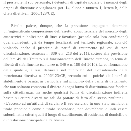
il prestatore, il suo personale, i detentori di capitale sociale o i membri degli
organi di direzione e vigilanza» (art. 14, alinea e numero 1, lettera b, della
citata direttiva n. 2006/123/CE).
Risulta palese, dunque, che la previsione impugnata determina
un’ingiustificata compressione dell’assetto concorrenziale del mercato degli
autoservizi pubblici non di linea e favorisce (per tale sola loro condizione)
quei richiedenti già da tempo localizzati nel territorio regionale, con ciò
violando anche il principio di parità di trattamento (id est, di non
discriminazione: sentenze n. 339 e n. 213 del 2011), sotteso alla previsione
dell’art. 49 del Trattato sul funzionamento dell’Unione europea, in tema di
libertà di stabilimento (sentenze n. 340 e n. 180 del 2010). La conformazione
della quale è, altresì, delineata nel punto 65 del Considerando della
menzionata direttiva n. 2006/123/CE, secondo cui – poiché «la libertà di
stabilimento è basata, in particolare, sul principio della parità di trattamento
che non soltanto comporta il divieto di ogni forma di discriminazione fondata
sulla cittadinanza, ma anche qualsiasi forma di discriminazione indiretta
basata su criteri diversi ma tali da portare di fatto allo stesso risultato» –
«L’accesso ad un’attività di servizi o il suo esercizio in uno Stato membro, a
titolo principale come a titolo secondario, non dovrebbero quindi essere
subordinati a criteri quali il luogo di stabilimento, di residenza, di domicilio o
di prestazione principale dell’attività».