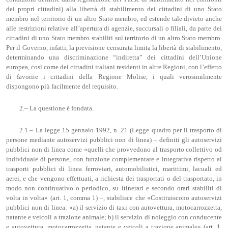
dei propri cittadini) alla libertà di stabilimento dei cittadini di uno Stato
membro nel territorio di un altro Stato membro, ed estende tale divieto anche
alle restrizioni relative all’apertura di agenzie, succursali o filiali, da parte dei
cittadini di uno Stato membro stabiliti sul territorio di un altro Stato membro.
Per il Governo, infatti, la previsione censurata limita la libertà di stabilimento,
determinando una discriminazione “indiretta” dei cittadini dell’Unione
europea, così come dei cittadini italiani residenti in altre Regioni, con l’effetto
di favorire i cittadini della Regione Molise, i quali verosimilmente
dispongono più facilmente del requisito.
2.– La questione è fondata.
2.1.– La legge 15 gennaio 1992, n. 21 (Legge quadro per il trasporto di
persone mediante autoservizi pubblici non di linea) – definiti gli autoservizi
pubblici non di linea come «quelli che provvedono al trasporto collettivo od
individuale di persone, con funzione complementare e integrativa rispetto ai
trasporti pubblici di linea ferroviari, automobilistici, marittimi, lacuali ed
aerei, e che vengono effettuati, a richiesta dei trasportati o del trasportato, in
modo non continuativo o periodico, su itinerari e secondo orari stabiliti di
volta in volta» (art. 1, comma 1) –, stabilisce che «Costituiscono autoservizi
pubblici non di linea: «a) il servizio di taxi con autovettura, motocarrozzetta,
natante e veicoli a trazione animale; b) il servizio di noleggio con conducente
e autovettura, motocarrozzetta, natante e veicoli a trazione animale» (art. 1,