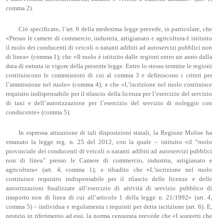
comma 2).
Ciò specificato, l’art. 6 della medesima legge prevede, in particolare, che
«Presso le camere di commercio, industria, artigianato e agricoltura è istituito
il ruolo dei conducenti di veicoli o natanti adibiti ad autoservizi pubblici non
di linea» (comma 1); che «Il ruolo è istituito dalle regioni entro un anno dalla
data di entrata in vigore della presente legge. Entro lo stesso termine le regioni
costituiscono le commissioni di cui al comma 3 e definiscono i criteri per
l’ammissione nel ruolo» (comma 4); e che «L’iscrizione nel ruolo costituisce
requisito indispensabile per il rilascio della licenza per l’esercizio del servizio
di taxi e dell’autorizzazione per l’esercizio del servizio di noleggio con
conducente» (comma 5).
In espressa attuazione di tali disposizioni statali, la Regione Molise ha
emanato la legge reg. n. 25 del 2012, con la quale – istituito «il “ruolo
provinciale dei conducenti di veicoli o natanti adibiti ad autoservizi pubblici
non di linea” presso le Camere di commercio, industria, artigianato e
agricoltura» (art. 4, comma 1); e ribadito che «L’iscrizione nel ruolo
costituisce requisito indispensabile per il rilascio delle licenze e delle
autorizzazioni finalizzate all’esercizio di attività di servizio pubblico di
trasporto non di linea di cui all’articolo 1 della legge n. 21/1992» (art. 4,
comma 5) – individua e regolamenta i requisiti per detta iscrizione (art. 6). E,
proprio in riferimento ad essi, la norma censurata prevede che «I soggetti che