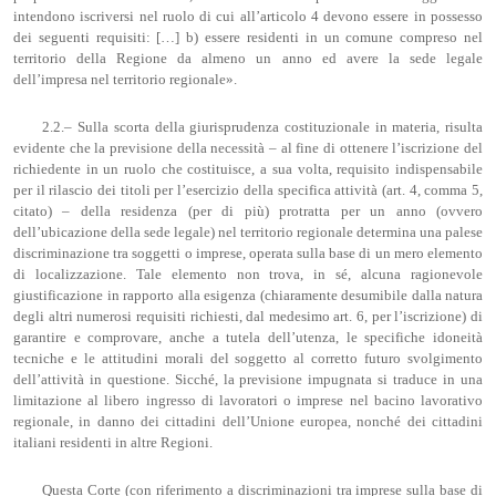
intendono iscriversi nel ruolo di cui all’articolo 4 devono essere in possesso
dei seguenti requisiti: […] b) essere residenti in un comune compreso nel
territorio della Regione da almeno un anno ed avere la sede legale
dell’impresa nel territorio regionale».
2.2.– Sulla scorta della giurisprudenza costituzionale in materia, risulta
evidente che la previsione della necessità – al fine di ottenere l’iscrizione del
richiedente in un ruolo che costituisce, a sua volta, requisito indispensabile
per il rilascio dei titoli per l’esercizio della specifica attività (art. 4, comma 5,
citato) – della residenza (per di più) protratta per un anno (ovvero
dell’ubicazione della sede legale) nel territorio regionale determina una palese
discriminazione tra soggetti o imprese, operata sulla base di un mero elemento
di localizzazione. Tale elemento non trova, in sé, alcuna ragionevole
giustificazione in rapporto alla esigenza (chiaramente desumibile dalla natura
degli altri numerosi requisiti richiesti, dal medesimo art. 6, per l’iscrizione) di
garantire e comprovare, anche a tutela dell’utenza, le specifiche idoneità
tecniche e le attitudini morali del soggetto al corretto futuro svolgimento
dell’attività in questione. Sicché, la previsione impugnata si traduce in una
limitazione al libero ingresso di lavoratori o imprese nel bacino lavorativo
regionale, in danno dei cittadini dell’Unione europea, nonché dei cittadini
italiani residenti in altre Regioni.
Questa Corte (con riferimento a discriminazioni tra imprese sulla base di