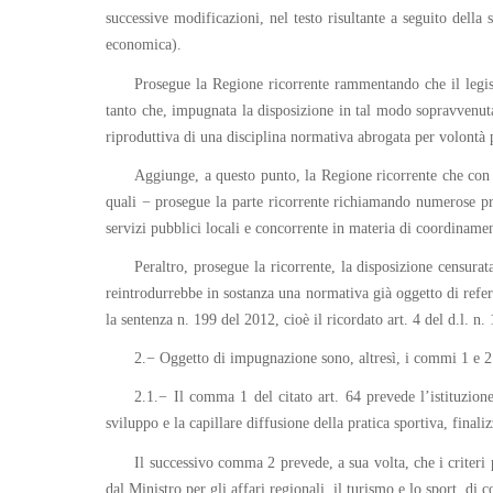
successive modificazioni, nel testo risultante a seguito della
economica).
Prosegue la Regione ricorrente rammentando che il legisl
tanto che, impugnata la disposizione in tal modo sopravvenuta 
riproduttiva di una disciplina normativa abrogata per volontà p
Aggiunge, a questo punto, la Regione ricorrente che con la
quali − prosegue la parte ricorrente richiamando numerose pr
servizi pubblici locali e concorrente in materia di coordiname
Peraltro, prosegue la ricorrente, la disposizione censurat
reintrodurrebbe in sostanza una normativa già oggetto di refer
la sentenza n. 199 del 2012, cioè il ricordato art. 4 del d.l. n
2.− Oggetto di impugnazione sono, altresì, i commi 1 e 2 d
2.1.− Il comma 1 del citato art. 64 prevede l’istituzio
sviluppo e la capillare diffusione della pratica sportiva, finaliz
Il successivo comma 2 prevede, a sua volta, che i criteri 
dal Ministro per gli affari regionali, il turismo e lo sport, di