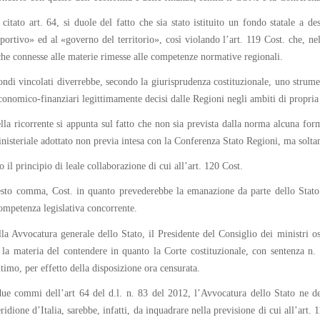
tato art. 64, si duole del fatto che sia stato istituito un fondo statale a de
ortivo» ed al «governo del territorio», così violando l’art. 119 Cost. che, ne
iche connesse alle materie rimesse alle competenze normative regionali.
ondi vincolati diverrebbe, secondo la giurisprudenza costituzionale, uno strumen
i economico-finanziari legittimamente decisi dalle Regioni negli ambiti di propri
la ricorrente si appunta sul fatto che non sia prevista dalla norma alcuna form
ministeriale adottato non previa intesa con la Conferenza Stato Regioni, ma solta
 il principio di leale collaborazione di cui all’art. 120 Cost.
sesto comma, Cost. in quanto prevederebbe la emanazione da parte dello Stato d
ompetenza legislativa concorrente.
dalla Avvocatura generale dello Stato, il Presidente del Consiglio dei ministri
a la materia del contendere in quanto la Corte costituzionale, con sentenza n. 
timo, per effetto della disposizione ora censurata.
e commi dell’art 64 del d.l. n. 83 del 2012, l’Avvocatura dello Stato ne ded
ridione d’Italia, sarebbe, infatti, da inquadrare nella previsione di cui all’art.