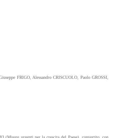
 Giuseppe FRIGO, Alessandro CRISCUOLO, Paolo GROSSI,
83 (Misure urgenti per la crescita del Paese), convertito, con