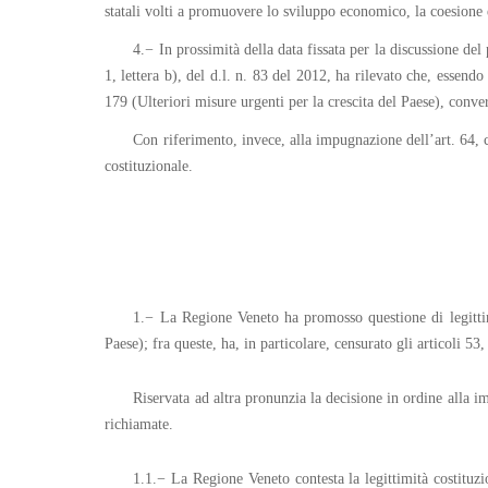
statali volti a promuovere lo sviluppo economico, la coesione e 
4.− In prossimità della data fissata per la discussione d
1, lettera b), del d.l. n. 83 del 2012, ha rilevato che, essend
179 (Ulteriori misure urgenti per la crescita del Paese), conve
Con riferimento, invece, alla impugnazione dell’art. 64, co
costituzionale.
1.− La Regione Veneto ha promosso questione di legittimi
Paese); fra queste, ha, in particolare, censurato gli articoli 5
Riservata ad altra pronunzia la decisione in ordine alla im
richiamate.
1.1.− La Regione Veneto contesta la legittimità costituzio