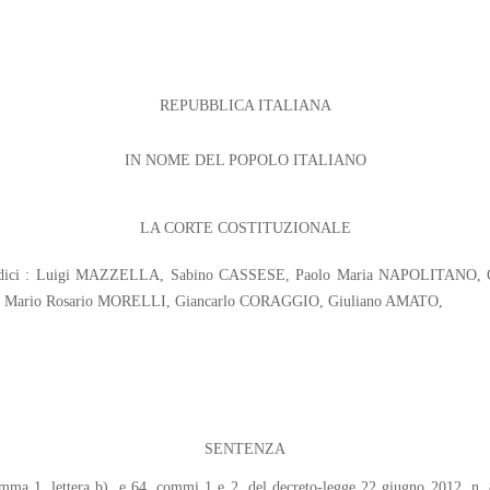
REPUBBLICA ITALIANA
IN NOME DEL POPOLO ITALIANO
LA CORTE COSTITUZIONALE
; Giudici : Luigi MAZZELLA, Sabino CASSESE, Paolo Maria NAPOLITANO,
Mario Rosario MORELLI, Giancarlo CORAGGIO, Giuliano AMATO,
SENTENZA
 comma 1, lettera b), e 64, commi 1 e 2, del decreto-legge 22 giugno 2012, n. 