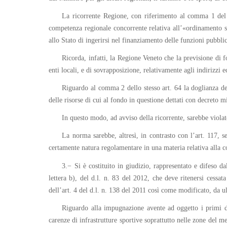
La ricorrente Regione, con riferimento al comma 1 del ci
competenza regionale concorrente relativa all’«ordinamento sp
allo Stato di ingerirsi nel finanziamento delle funzioni pubbl
Ricorda, infatti, la Regione Veneto che la previsione di f
enti locali, e di sovrapposizione, relativamente agli indirizz
Riguardo al comma 2 dello stesso art. 64 la doglianza del
delle risorse di cui al fondo in questione dettati con decreto 
In questo modo, ad avviso della ricorrente, sarebbe violato
La norma sarebbe, altresì, in contrasto con l’art. 117, 
certamente natura regolamentare in una materia relativa alla c
3.− Si è costituito in giudizio, rappresentato e difeso 
lettera b), del d.l. n. 83 del 2012, che deve ritenersi cessat
dell’art. 4 del d.l. n. 138 del 2011 così come modificato, da ul
Riguardo alla impugnazione avente ad oggetto i primi du
carenze di infrastrutture sportive soprattutto nelle zone del me