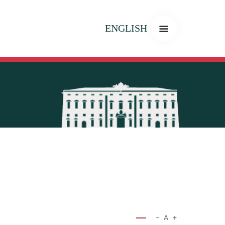
ENGLISH
−
A
+