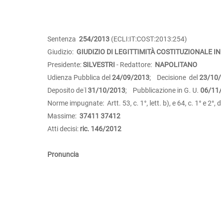
Sentenza
254/2013
(ECLI:IT:COST:2013:254)
Giudizio:
GIUDIZIO DI LEGITTIMITÀ COSTITUZIONALE IN
Presidente:
SILVESTRI
- Redattore:
NAPOLITANO
Udienza Pubblica del
24/09/2013
; Decisione del
23/10
Deposito de˙l
31/10/2013
; Pubblicazione in G. U.
06/11
Norme impugnate: Artt. 53, c. 1°, lett. b), e 64, c. 1° e 2°
Massime:
37411
37412
Atti decisi:
ric. 146/2012
Pronuncia