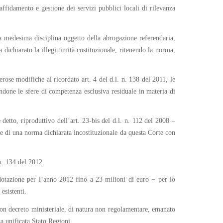
affidamento e gestione dei servizi pubblici locali di rilevanza
la medesima disciplina oggetto della abrogazione referendaria,
dichiarato la illegittimità costituzionale, ritenendo la norma,
rose modifiche al ricordato art. 4 del d.l. n. 138 del 2011, le
done le sfere di competenza esclusiva residuale in materia di
detto, riproduttivo dell’art. 23-bis del d.l. n. 112 del 2008 –
ne di una norma dichiarata incostituzionale da questa Corte con
n. 134 del 2012.
 dotazione per l’anno 2012 fino a 23 milioni di euro − per lo
 esistenti.
 con decreto ministeriale, di natura non regolamentare, emanato
za unificata Stato Regioni.