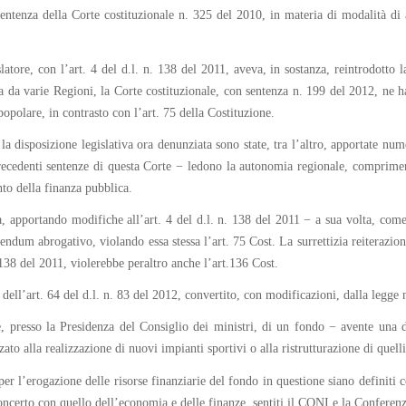
 sentenza della Corte costituzionale n. 325 del 2010, in materia di modalità di 
atore, con l’art. 4 del d.l. n. 138 del 2011, aveva, in sostanza, reintrodotto 
da varie Regioni, la Corte costituzionale, con sentenza n. 199 del 2012, ne ha 
opolare, in contrasto con l’art. 75 della Costituzione.
 disposizione legislativa ora denunziata sono state, tra l’altro, apportate nume
ecedenti sentenze di questa Corte − ledono la autonomia regionale, comprimen
nto della finanza pubblica.
a, apportando modifiche all’art. 4 del d.l. n. 138 del 2011 − a sua volta, come 
endum abrogativo, violando essa stessa l’art. 75 Cost. La surrettizia reiterazio
. 138 del 2011, violerebbe peraltro anche l’art.136 Cost.
ell’art. 64 del d.l. n. 83 del 2012, convertito, con modificazioni, dalla legge 
ne, presso la Presidenza del Consiglio dei ministri, di un fondo − avente una
zato alla realizzazione di nuovi impianti sportivi o alla ristrutturazione di quelli
per l’erogazione delle risorse finanziarie del fondo in questione siano definiti
 concerto con quello dell’economia e delle finanze, sentiti il CONI e la Conferen