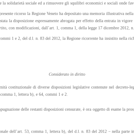
la solidarietà sociale ed a rimuovere gli squilibri economici e sociali onde favor
el presente ricorso la Regione Veneto ha depositato una memoria illustrativa nel
o stata la disposizione espressamente abrogata per effetto della entrata in vigo
rtito, con modificazioni, dall’art. 1, comma 1, della legge 17 dicembre 2012, n.
mmi 1 e 2, del d.l. n. 83 del 2012, la Regione ricorrente ha insistito nella rich
Considerato in diritto
tà costituzionale di diverse disposizioni legislative contenute nel decreto-le
3, comma 1, lettera b), e 64, commi 1 e 2.
pugnazione delle restanti disposizioni censurate, è ora oggetto di esame la prosp
nale dell’art. 53, comma 1, lettera b), del d.l. n. 83 del 2012 − nella parte in