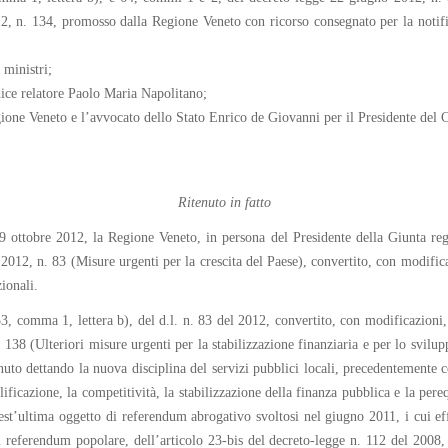
2, n. 134, promosso dalla Regione Veneto con ricorso consegnato per la notific
 ministri;
dice relatore Paolo Maria Napolitano;
ione Veneto e l’avvocato dello Stato Enrico de Giovanni per il Presidente del C
Ritenuto in fatto
9 ottobre 2012, la Regione Veneto, in persona del Presidente della Giunta regi
 2012, n. 83 (Misure urgenti per la crescita del Paese), convertito, con modific
ionali.
53, comma 1, lettera b), del d.l. n. 83 del 2012, convertito, con modificazioni,
 138 (Ulteriori misure urgenti per la stabilizzazione finanziaria e per lo svilu
nuto dettando la nuova disciplina del servizi pubblici locali, precedentemente 
icazione, la competitività, la stabilizzazione della finanza pubblica e la pereq
t’ultima oggetto di referendum abrogativo svoltosi nel giugno 2011, i cui effet
 referendum popolare, dell’articolo 23-bis del decreto-legge n. 112 del 2008, 