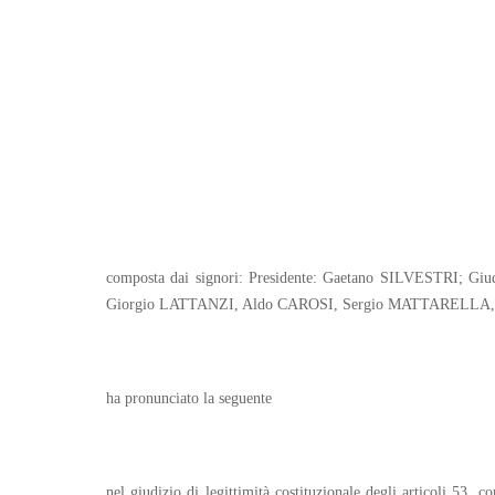
composta dai signori: Presidente: Gaetano SILVESTRI
Giorgio LATTANZI, Aldo CAROSI, Sergio MATTARELLA, 
ha pronunciato la seguente
nel giudizio di legittimità costituzionale degli articoli 53,