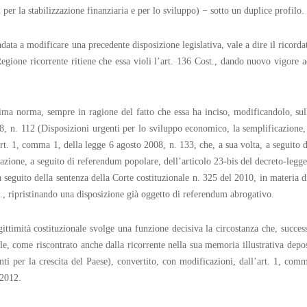
per la stabilizzazione finanziaria e per lo sviluppo) − sotto un duplice profilo.
ata a modificare una precedente disposizione legislativa, vale a dire il ricordat
egione ricorrente ritiene che essa violi l’art. 136 Cost., dando nuovo vigore 
sima norma, sempre in ragione del fatto che essa ha inciso, modificandolo, sull
8, n. 112 (Disposizioni urgenti per lo sviluppo economico, la semplificazione, l
art. 1, comma 1, della legge 6 agosto 2008, n. 133, che, a sua volta, a seguito 
zione, a seguito di referendum popolare, dell’articolo 23-bis del decreto-legge
a seguito della sentenza della Corte costituzionale n. 325 del 2010, in materia d
t., ripristinando una disposizione già oggetto di referendum abrogativo.
egittimità costituzionale svolge una funzione decisiva la circostanza che, succ
uale, come riscontrato anche dalla ricorrente nella sua memoria illustrativa dep
nti per la crescita del Paese), convertito, con modificazioni, dall’art. 1, co
 2012.