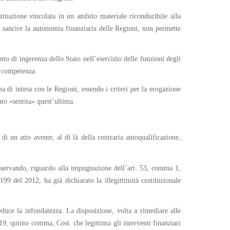
stinazione vincolata in un ambito materiale riconducibile alla
l sancire la autonomia finanziaria delle Regioni, non permette
to di ingerenza dello Stato nell’esercizio delle funzioni degli
a competenza.
a di intesa con le Regioni, essendo i criteri per la erogazione
nto «sentita» quest’ultima.
i un atto avente, al di là della contraria autoqualificazione,
 osservando, riguardo alla impugnazione dell’art. 53, comma 1,
199 del 2012, ha già dichiarato la illegittimità costituzionale
uce la infondatezza. La disposizione, volta a rimediare alle
 119, quinto comma, Cost. che legittima gli interventi finanziari