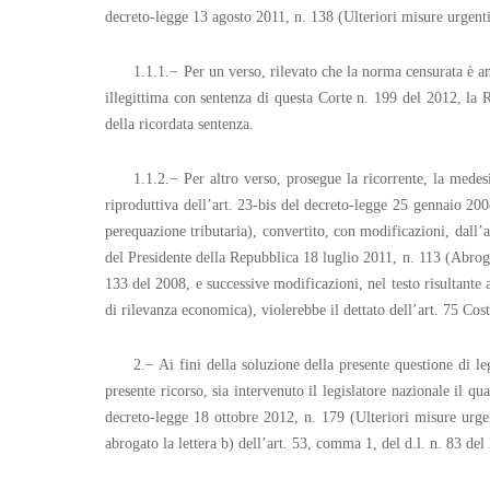
decreto-legge 13 agosto 2011, n. 138 (Ulteriori misure urgenti 
1.1.1.− Per un verso, rilevato che la norma censurata è and
illegittima con sentenza di questa Corte n. 199 del 2012, la R
della ricordata sentenza.
1.1.2.− Per altro verso, prosegue la ricorrente, la mede
riproduttiva dell’art. 23-bis del decreto-legge 25 gennaio 200
perequazione tributaria), convertito, con modificazioni, dall’
del Presidente della Repubblica 18 luglio 2011, n. 113 (Abroga
133 del 2008, e successive modificazioni, nel testo risultante 
di rilevanza economica), violerebbe il dettato dell’art. 75 Cos
2.− Ai fini della soluzione della presente questione di l
presente ricorso, sia intervenuto il legislatore nazionale il q
decreto-legge 18 ottobre 2012, n. 179 (Ulteriori misure urge
abrogato la lettera b) dell’art. 53, comma 1, del d.l. n. 83 del