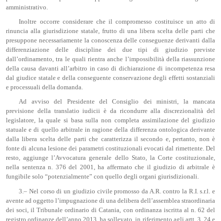
amministrativo.
Inoltre occorre considerare che il compromesso costituisce un atto di
rinuncia alla giurisdizione statale, frutto di una libera scelta delle parti che
presuppone necessariamente la conoscenza delle conseguenze derivanti dalla
differenziazione delle discipline dei due tipi di giudizio previste
dall’ordinamento, tra le quali rientra anche l’impossibilità della riassunzione
della causa davanti all’arbitro in caso di dichiarazione di incompetenza resa
dal giudice statale e della conseguente conservazione degli effetti sostanziali
e processuali della domanda.
Ad avviso del Presidente del Consiglio dei ministri, la mancata
previsione della translatio iudicii è da ricondurre alla discrezionalità del
legislatore, la quale si basa sulla non completa assimilazione del giudizio
statuale e di quello arbitrale in ragione della differenza ontologica derivante
dalla libera scelta delle parti che caratterizza il secondo e, pertanto, non è
fonte di alcuna lesione dei parametri costituzionali evocati dal rimettente. Del
resto, aggiunge l’Avvocatura generale dello Stato, la Corte costituzionale,
nella sentenza n. 376 del 2001, ha affermato che il giudizio di arbitrale è
fungibile solo “potenzialmente” con quello degli organi giurisdizionali.
3.– Nel corso di un giudizio civile promosso da A.R. contro la R.I. s.r.l. e
avente ad oggetto l’impugnazione di una delibera dell’assemblea straordinaria
dei soci, il Tribunale ordinario di Catania, con ordinanza iscritta al n. 62 del
registro ordinanze dell’anno 2013, ha sollevato, in riferimento agli artt. 3, 24 e