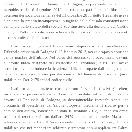
davanti al Tribunale ordinario di Bologna, impugnando la delibera
assembleare del 6 dicembre 2010, trascritta in pari data nel libro delle
decisioni dei soci. Con sentenza del 13 dicembre 2011, detto Tribunale aveva
dichiarato la propria incompetenza in ragione della clausola compromissoria
contenuta nello statuto della società che rimetteva alla decisione dell’arbitro
unico, tra l’altro, le controversie relative alle deliberazioni sociali concernenti
interessi individuali dei soci.
L’arbitro aggiunge che F.F., con ricorso depositato nella cancelleria del
Tribunale ordinario di Bologna il 10 febbraio 2012, aveva proposto domanda
per la nomina dell’arbitro. Nel corso del successivo procedimento davanti
all’arbitro unico designato dal Presidente del Tribunale, la E.C. s.r.l. aveva
eccepito in via preliminare la decadenza della controparte dall’impugnazione
della delibera assembleare per decorrenza del termine di novanta giorni
stabilito dall’art. 2479-ter del codice civile.
L’arbitro a quo sostiene che, ove non fossero fatti salvi gli effetti
sostanziali e processuali della domanda formulata nell’atto di citazione
davanti al Tribunale di Bologna, si determinerebbe inevitabilmente una
pronuncia di decadenza dall’azione proposta, mediante il ricorso per la
nomina dell’arbitro, solamente in data 10 febbraio 2012, quando era ormai
scaduto il termine stabilito dall’art. 2479-ter del codice civile. Ma a tale
salvezza si oppone l’art. 819-ter, secondo comma, cod. proc. civ., il quale
stabilisce che nei rapporti tra arbitrato e processo non si applica, tra l’altro,