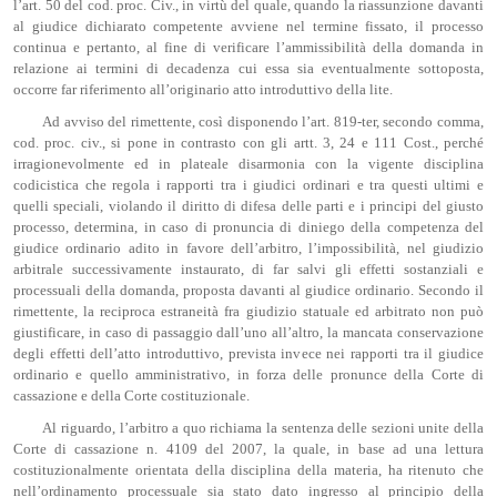
l’art. 50 del cod. proc. Civ., in virtù del quale, quando la riassunzione davanti
al giudice dichiarato competente avviene nel termine fissato, il processo
continua e pertanto, al fine di verificare l’ammissibilità della domanda in
relazione ai termini di decadenza cui essa sia eventualmente sottoposta,
occorre far riferimento all’originario atto introduttivo della lite.
Ad avviso del rimettente, così disponendo l’art. 819-ter, secondo comma,
cod. proc. civ., si pone in contrasto con gli artt. 3, 24 e 111 Cost., perché
irragionevolmente ed in plateale disarmonia con la vigente disciplina
codicistica che regola i rapporti tra i giudici ordinari e tra questi ultimi e
quelli speciali, violando il diritto di difesa delle parti e i principi del giusto
processo, determina, in caso di pronuncia di diniego della competenza del
giudice ordinario adito in favore dell’arbitro, l’impossibilità, nel giudizio
arbitrale successivamente instaurato, di far salvi gli effetti sostanziali e
processuali della domanda, proposta davanti al giudice ordinario. Secondo il
rimettente, la reciproca estraneità fra giudizio statuale ed arbitrato non può
giustificare, in caso di passaggio dall’uno all’altro, la mancata conservazione
degli effetti dell’atto introduttivo, prevista invece nei rapporti tra il giudice
ordinario e quello amministrativo, in forza delle pronunce della Corte di
cassazione e della Corte costituzionale.
Al riguardo, l’arbitro a quo richiama la sentenza delle sezioni unite della
Corte di cassazione n. 4109 del 2007, la quale, in base ad una lettura
costituzionalmente orientata della disciplina della materia, ha ritenuto che
nell’ordinamento processuale sia stato dato ingresso al principio della