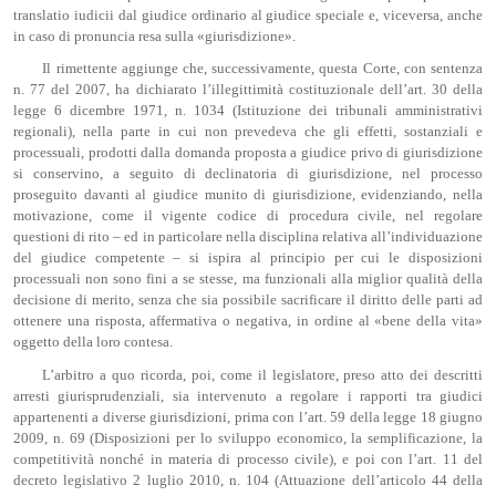
translatio iudicii dal giudice ordinario al giudice speciale e, viceversa, anche
in caso di pronuncia resa sulla «giurisdizione».
Il rimettente aggiunge che, successivamente, questa Corte, con sentenza
n. 77 del 2007, ha dichiarato l’illegittimità costituzionale dell’art. 30 della
legge 6 dicembre 1971, n. 1034 (Istituzione dei tribunali amministrativi
regionali), nella parte in cui non prevedeva che gli effetti, sostanziali e
processuali, prodotti dalla domanda proposta a giudice privo di giurisdizione
si conservino, a seguito di declinatoria di giurisdizione, nel processo
proseguito davanti al giudice munito di giurisdizione, evidenziando, nella
motivazione, come il vigente codice di procedura civile, nel regolare
questioni di rito – ed in particolare nella disciplina relativa all’individuazione
del giudice competente – si ispira al principio per cui le disposizioni
processuali non sono fini a se stesse, ma funzionali alla miglior qualità della
decisione di merito, senza che sia possibile sacrificare il diritto delle parti ad
ottenere una risposta, affermativa o negativa, in ordine al «bene della vita»
oggetto della loro contesa.
L’arbitro a quo ricorda, poi, come il legislatore, preso atto dei descritti
arresti giurisprudenziali, sia intervenuto a regolare i rapporti tra giudici
appartenenti a diverse giurisdizioni, prima con l’art. 59 della legge 18 giugno
2009, n. 69 (Disposizioni per lo sviluppo economico, la semplificazione, la
competitività nonché in materia di processo civile), e poi con l’art. 11 del
decreto legislativo 2 luglio 2010, n. 104 (Attuazione dell’articolo 44 della