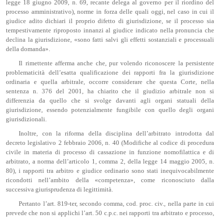
legge 18 giugno 2009, n. 69, recante delega al governo per il riordino del
processo amministrativo), norme in forza delle quali oggi, nel caso in cui il
giudice adito dichiari il proprio difetto di giurisdizione, se il processo sia
tempestivamente riproposto innanzi al giudice indicato nella pronuncia che
declina la giurisdizione, «sono fatti salvi gli effetti sostanziali e processuali
della domanda».
Il rimettente afferma anche che, pur volendo riconoscere la persistente
problematicità dell’esatta qualificazione dei rapporti fra la giurisdizione
ordinaria e quella arbitrale, occorre considerare che questa Corte, nella
sentenza n. 376 del 2001, ha chiarito che il giudizio arbitrale non si
differenzia da quello che si svolge davanti agli organi statuali della
giurisdizione, essendo potenzialmente fungibile con quello degli organi
giurisdizionali.
Inoltre, con la riforma della disciplina dell’arbitrato introdotta dal
decreto legislativo 2 febbraio 2006, n. 40 (Modifiche al codice di procedura
civile in materia di processo di cassazione in funzione nomofilattica e di
arbitrato, a norma dell’articolo 1, comma 2, della legge 14 maggio 2005, n.
80), i rapporti tra arbitro e giudice ordinario sono stati inequivocabilmente
ricondotti nell’ambito della «competenza», come riconosciuto dalla
successiva giurisprudenza di legittimità.
Pertanto l’art. 819-ter, secondo comma, cod. proc. civ., nella parte in cui
prevede che non si applichi l’art. 50 c.p.c. nei rapporti tra arbitrato e processo,