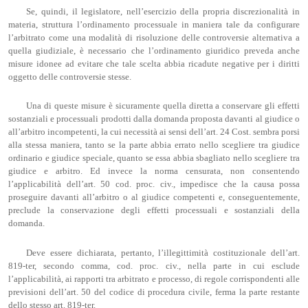
Se, quindi, il legislatore, nell’esercizio della propria discrezionalità in
materia, struttura l’ordinamento processuale in maniera tale da configurare
l’arbitrato come una modalità di risoluzione delle controversie alternativa a
quella giudiziale, è necessario che l’ordinamento giuridico preveda anche
misure idonee ad evitare che tale scelta abbia ricadute negative per i diritti
oggetto delle controversie stesse.
Una di queste misure è sicuramente quella diretta a conservare gli effetti
sostanziali e processuali prodotti dalla domanda proposta davanti al giudice o
all’arbitro incompetenti, la cui necessità ai sensi dell’art. 24 Cost. sembra porsi
alla stessa maniera, tanto se la parte abbia errato nello scegliere tra giudice
ordinario e giudice speciale, quanto se essa abbia sbagliato nello scegliere tra
giudice e arbitro. Ed invece la norma censurata, non consentendo
l’applicabilità dell’art. 50 cod. proc. civ., impedisce che la causa possa
proseguire davanti all’arbitro o al giudice competenti e, conseguentemente,
preclude la conservazione degli effetti processuali e sostanziali della
domanda.
Deve essere dichiarata, pertanto, l’illegittimità costituzionale dell’art.
819-ter, secondo comma, cod. proc. civ., nella parte in cui esclude
l’applicabilità, ai rapporti tra arbitrato e processo, di regole corrispondenti alle
previsioni dell’art. 50 del codice di procedura civile, ferma la parte restante
dello stesso art. 819-ter.