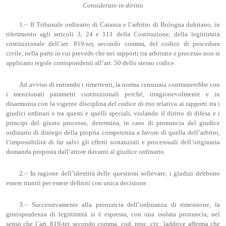
Considerato in diritto
1.– Il Tribunale ordinario di Catania e l’arbitro di Bologna dubitano, in
riferimento agli articoli 3, 24 e 111 della Costituzione, della legittimità
costituzionale dell’art. 819-ter, secondo comma, del codice di procedura
civile, nella parte in cui prevede che nei rapporti tra arbitrato e processo non si
applicano regole corrispondenti all’art. 50 dello stesso codice.
Ad avviso di entrambi i rimettenti, la norma censurata contrasterebbe con
i menzionati parametri costituzionali perché, irragionevolmente e in
disarmonia con la vigente disciplina del codice di rito relativa ai rapporti tra i
giudici ordinari e tra questi e quelli speciali, violando il diritto di difesa e i
principi del giusto processo, determina, in caso di pronuncia del giudice
ordinario di diniego della propria competenza a favore di quella dell’arbitro,
l’impossibilità di far salvi gli effetti sostanziali e processuali dell’originaria
domanda proposta dall’attore davanti al giudice ordinario.
2.– In ragione dell’identità delle questioni sollevate, i giudizi debbono
essere riuniti per essere definiti con unica decisione.
3.– Successivamente alla pronuncia dell’ordinanza di rimessione, la
giurisprudenza di legittimità si è espressa, con una isolata pronuncia, nel
senso che l’art. 819-ter, secondo comma, cod. proc. civ., laddove afferma che