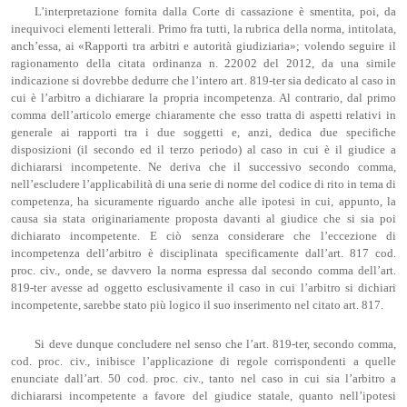
L’interpretazione fornita dalla Corte di cassazione è smentita, poi, da
inequivoci elementi letterali. Primo fra tutti, la rubrica della norma, intitolata,
anch’essa, ai «Rapporti tra arbitri e autorità giudiziaria»; volendo seguire il
ragionamento della citata ordinanza n. 22002 del 2012, da una simile
indicazione si dovrebbe dedurre che l’intero art. 819-ter sia dedicato al caso in
cui è l’arbitro a dichiarare la propria incompetenza. Al contrario, dal primo
comma dell’articolo emerge chiaramente che esso tratta di aspetti relativi in
generale ai rapporti tra i due soggetti e, anzi, dedica due specifiche
disposizioni (il secondo ed il terzo periodo) al caso in cui è il giudice a
dichiararsi incompetente. Ne deriva che il successivo secondo comma,
nell’escludere l’applicabilità di una serie di norme del codice di rito in tema di
competenza, ha sicuramente riguardo anche alle ipotesi in cui, appunto, la
causa sia stata originariamente proposta davanti al giudice che si sia poi
dichiarato incompetente. E ciò senza considerare che l’eccezione di
incompetenza dell’arbitro è disciplinata specificamente dall’art. 817 cod.
proc. civ., onde, se davvero la norma espressa dal secondo comma dell’art.
819-ter avesse ad oggetto esclusivamente il caso in cui l’arbitro si dichiari
incompetente, sarebbe stato più logico il suo inserimento nel citato art. 817.
Si deve dunque concludere nel senso che l’art. 819-ter, secondo comma,
cod. proc. civ., inibisce l’applicazione di regole corrispondenti a quelle
enunciate dall’art. 50 cod. proc. civ., tanto nel caso in cui sia l’arbitro a
dichiararsi incompetente a favore del giudice statale, quanto nell’ipotesi