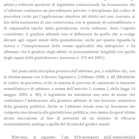
arbitri a sollevare questioni di legittimità costituzionale, ha riconosciuto che
«l’arbitrato costituisce un procedimento previsto e disciplinato dal codice di
procedura civile per l’applicazione obiettiva del diritto nel caso concreto, ai
fini della risoluzione di una controversia, con le garanzie di contraddittorio e
di imparzialità tipiche della giurisdizione civile ordinaria. Sotto l’aspetto
considerato, il giudizio arbitrale non si differenzia da quello che si svolge
davanti agli organi statali della giurisdizione, anche per quanto riguarda la
ricerca e l’interpretazione delle norme applicabili alla fattispecie» e ha
affermato che il giudizio degli arbitri «è potenzialmente fungibile con quello
degli organi della giurisdizione» (sentenza n. 376 del 2001).
Sul piano della disciplina positiva dell’arbitrato, poi, è indubbio che, con
la riforma attuata con il decreto legislativo 2 febbraio 2006, n. 40 (Modifiche
al codice di procedura civile in materia di processo di cassazione in funzione
nomofilattica e di arbitrato, a norma dell’articolo 1, comma 2, della legge 14
maggio 2005, n. 80), il legislatore ha introdotto una serie di norme che
confermano l’attribuzione alla giustizia arbitrale di una funzione sostitutiva
della giustizia pubblica. Anche se l’arbitrato rituale resta un fenomeno che
comporta una rinuncia alla giurisdizione pubblica, esso mutua da quest’ultima
alcuni meccanismi al fine di pervenire ad un risultato di efficacia
sostanzialmente analoga a quella del dictum del giudice statale.
Rilevano, al riguardo: l’art. 816-quinquies (sull’ammissibilità