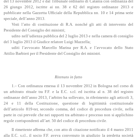
del 13 novembre 2012 e dal Tribunale ordinario di Catania con ordinanza del
26 giungo 2012, iscritte ai nn. 38 e 62 del registro ordinanze 2013 e
pubblicate nella Gazzetta Ufficiale della Repubblica nn. 10 e 14 prima serie
speciale, dell’anno 2013.
Visti l’atto di costituzione di R.A. nonché gli atti di intervento del
Presidente del Consiglio dei ministri;
udito nell’udienza pubblica del 2 luglio 2013 e nella camera di consiglio
del 3 luglio 2013 il Giudice relatore Luigi Mazzella;
uditi l’avvocato Marcello Marina per R.A. e l’avvocato dello Stato
Attilio Barbieri per il Presidente del Consiglio dei ministri.
Ritenuto in fatto
1.– Con ordinanza emessa il 13 novembre 2012 in Bologna nel corso di
un arbitrato rituale tra F.F. e la E.C. s.r.l. ed iscritta al n. 38 del registro
ordinanze dell’anno 2013, l’arbitro ha sollevato, in riferimento agli articoli 3,
24 e 11 della Costituzione, questione di legittimità costituzionale
dell’articolo 819-ter, secondo comma, del codice di procedura civile, nella
parte in cui prevede che nei rapporti tra arbitrato e processo non si applichino
regole corrispondenti all’art. 50 del codice di procedura civile.
Il rimettente afferma che, con atto di citazione notificato il 4 marzo 2011
alla E.C. s.r.l., il socio F.F. aveva convenuto in giudizio la predetta società