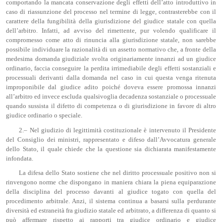
comportando la mancata conservazione degli effetti dell’atto introduttivo in
caso di riassunzione del processo nel termine di legge, contrasterebbe con il
carattere della fungibilità della giurisdizione del giudice statale con quella
dell’arbitro. Infatti, ad avviso del rimettente, pur volendo qualificare il
compromesso come atto di rinuncia alla giurisdizione statale, non sarebbe
possibile individuare la razionalità di un assetto normativo che, a fronte della
medesima domanda giudiziale svolta originariamente innanzi ad un giudice
ordinario, faccia conseguire la perdita irrimediabile degli effetti sostanziali e
processuali derivanti dalla domanda nel caso in cui questa venga ritenuta
improponibile dal giudice adito poiché doveva essere promossa innanzi
all’arbitro ed invece escluda qualsivoglia decadenza sostanziale o processuale
quando sussista il difetto di competenza o di giurisdizione in favore di altro
giudice ordinario o speciale.
2.– Nel giudizio di legittimità costituzionale è intervenuto il Presidente
del Consiglio dei ministri, rappresentato e difeso dall’Avvocatura generale
dello Stato, il quale chiede che la questione sia dichiarata manifestamente
infondata.
La difesa dello Stato sostiene che nel diritto processuale positivo non si
rinvengono norme che dispongano in maniera chiara la piena equiparazione
della disciplina del processo davanti al giudice togato con quella del
procedimento arbitrale. Anzi, il sistema continua a basarsi sulla perdurante
diversità ed estraneità fra giudizio statale ed arbitrato, a differenza di quanto si
può affermare rispetto ai rapporti tra giudice ordinario e giudice