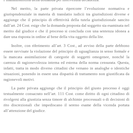
l’inammissibilità della domanda per intervenuta decadenza.
Nel merito, la parte privata ripercorre l’evoluzione normativa e
giurisprudenziale in materia di translatio iudicii tra giurisdizioni diverse e
aggiunge che il principio di effettività della tutela giurisdizionale sancito
dall’art. 24 Cost. esige che la domanda proposta dal soggetto sia esaminata nel
merito dal giudice e che il processo si concluda con una sentenza idonea a
dare una risposta in ordine al bene della vita oggetto della lite.
Inoltre, con riferimento all’art. 3 Cost., ad avviso della parte debbono
essere ravvisate la violazione del principio di uguaglianza in senso formale e
la mancata assimilazione di categorie di soggetti omogenee, nonché la
carenza di ragionevolezza interna ed esterna della norma censurata. Questa,
infatti, tratta in modo diverso cittadini che versano in analoghe o identiche
situazioni, ponendo in essere una disparità di trattamento non giustificata da
ragionevoli motivi.
La parte privata aggiunge che il principio del giusto processo è oggi
testualmente consacrato nell’art. 111 Cost. come diritto di ogni cittadino di
rivolgersi alla giustizia senza timore di alchimie processuali o di decisioni di
rito discrezionali che impediscano il sereno esame della vicenda portata
all’attenzione del giudice.