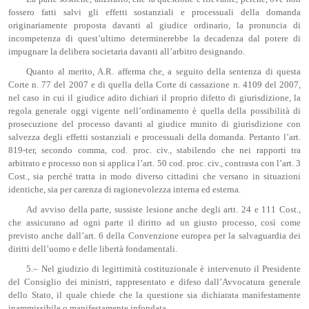
fossero fatti salvi gli effetti sostanziali e processuali della domanda
originariamente proposta davanti al giudice ordinario, la pronuncia di
incompetenza di quest’ultimo determinerebbe la decadenza dal potere di
impugnare la delibera societaria davanti all’arbitro designando.
Quanto al merito, A.R. afferma che, a seguito della sentenza di questa
Corte n. 77 del 2007 e di quella della Corte di cassazione n. 4109 del 2007,
nel caso in cui il giudice adito dichiari il proprio difetto di giurisdizione, la
regola generale oggi vigente nell’ordinamento è quella della possibilità di
prosecuzione del processo davanti al giudice munito di giurisdizione con
salvezza degli effetti sostanziali e processuali della domanda. Pertanto l’art.
819-ter, secondo comma, cod. proc. civ., stabilendo che nei rapporti tra
arbitrato e processo non si applica l’art. 50 cod. proc. civ., contrasta con l’art. 3
Cost., sia perché tratta in modo diverso cittadini che versano in situazioni
identiche, sia per carenza di ragionevolezza interna ed esterna.
Ad avviso della parte, sussiste lesione anche degli artt. 24 e 111 Cost.,
che assicurano ad ogni parte il diritto ad un giusto processo, così come
previsto anche dall’art. 6 della Convenzione europea per la salvaguardia dei
diritti dell’uomo e delle libertà fondamentali.
5.– Nel giudizio di legittimità costituzionale è intervenuto il Presidente
del Consiglio dei ministri, rappresentato e difeso dall’Avvocatura generale
dello Stato, il quale chiede che la questione sia dichiarata manifestamente
inammissibile o manifestamente infondata.