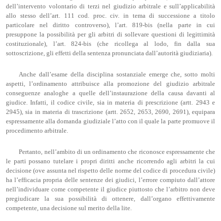
dell’intervento volontario di terzi nel giudizio arbitrale e sull’applicabilità
allo stesso dell’art. 111 cod. proc. civ. in tema di successione a titolo
particolare nel diritto controverso), l’art. 819-bis (nella parte in cui
presuppone la possibilità per gli arbitri di sollevare questioni di legittimità
costituzionale), l’art. 824-bis (che ricollega al lodo, fin dalla sua
sottoscrizione, gli effetti della sentenza pronunciata dall’autorità giudiziaria).
Anche dall’esame della disciplina sostanziale emerge che, sotto molti
aspetti, l’ordinamento attribuisce alla promozione del giudizio arbitrale
conseguenze analoghe a quelle dell’instaurazione della causa davanti al
giudice. Infatti, il codice civile, sia in materia di prescrizione (artt. 2943 e
2945), sia in materia di trascrizione (artt. 2652, 2653, 2690, 2691), equipara
espressamente alla domanda giudiziale l’atto con il quale la parte promuove il
procedimento arbitrale.
Pertanto, nell’ambito di un ordinamento che riconosce espressamente che
le parti possano tutelare i propri diritti anche ricorrendo agli arbitri la cui
decisione (ove assunta nel rispetto delle norme del codice di procedura civile)
ha l’efficacia propria delle sentenze dei giudici, l’errore compiuto dall’attore
nell’individuare come competente il giudice piuttosto che l’arbitro non deve
pregiudicare la sua possibilità di ottenere, dall’organo effettivamente
competente, una decisione sul merito della lite.