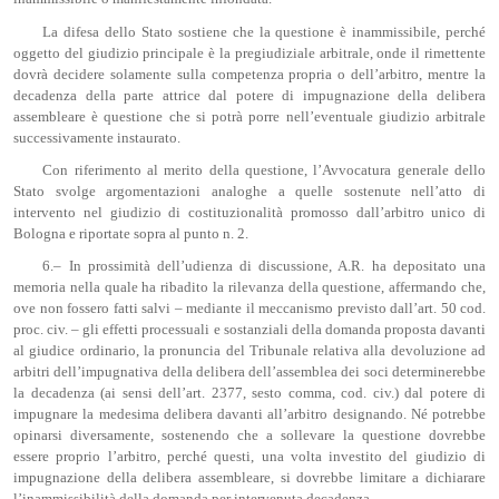
La difesa dello Stato sostiene che la questione è inammissibile, perché
oggetto del giudizio principale è la pregiudiziale arbitrale, onde il rimettente
dovrà decidere solamente sulla competenza propria o dell’arbitro, mentre la
decadenza della parte attrice dal potere di impugnazione della delibera
assembleare è questione che si potrà porre nell’eventuale giudizio arbitrale
successivamente instaurato.
Con riferimento al merito della questione, l’Avvocatura generale dello
Stato svolge argomentazioni analoghe a quelle sostenute nell’atto di
intervento nel giudizio di costituzionalità promosso dall’arbitro unico di
Bologna e riportate sopra al punto n. 2.
6.– In prossimità dell’udienza di discussione, A.R. ha depositato una
memoria nella quale ha ribadito la rilevanza della questione, affermando che,
ove non fossero fatti salvi – mediante il meccanismo previsto dall’art. 50 cod.
proc. civ. – gli effetti processuali e sostanziali della domanda proposta davanti
al giudice ordinario, la pronuncia del Tribunale relativa alla devoluzione ad
arbitri dell’impugnativa della delibera dell’assemblea dei soci determinerebbe
la decadenza (ai sensi dell’art. 2377, sesto comma, cod. civ.) dal potere di
impugnare la medesima delibera davanti all’arbitro designando. Né potrebbe
opinarsi diversamente, sostenendo che a sollevare la questione dovrebbe
essere proprio l’arbitro, perché questi, una volta investito del giudizio di
impugnazione della delibera assembleare, si dovrebbe limitare a dichiarare