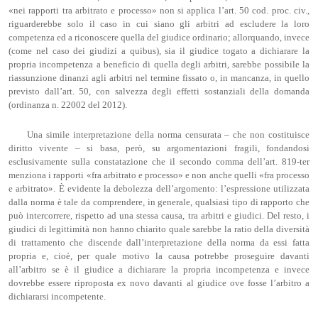
«nei rapporti tra arbitrato e processo» non si applica l’art. 50 cod. proc. civ.,
riguarderebbe solo il caso in cui siano gli arbitri ad escludere la loro
competenza ed a riconoscere quella del giudice ordinario; allorquando, invece
(come nel caso dei giudizi a quibus), sia il giudice togato a dichiarare la
propria incompetenza a beneficio di quella degli arbitri, sarebbe possibile la
riassunzione dinanzi agli arbitri nel termine fissato o, in mancanza, in quello
previsto dall’art. 50, con salvezza degli effetti sostanziali della domanda
(ordinanza n. 22002 del 2012).
Una simile interpretazione della norma censurata – che non costituisce
diritto vivente – si basa, però, su argomentazioni fragili, fondandosi
esclusivamente sulla constatazione che il secondo comma dell’art. 819-ter
menziona i rapporti «fra arbitrato e processo» e non anche quelli «fra processo
e arbitrato». È evidente la debolezza dell’argomento: l’espressione utilizzata
dalla norma è tale da comprendere, in generale, qualsiasi tipo di rapporto che
può intercorrere, rispetto ad una stessa causa, tra arbitri e giudici. Del resto, i
giudici di legittimità non hanno chiarito quale sarebbe la ratio della diversità
di trattamento che discende dall’interpretazione della norma da essi fatta
propria e, cioè, per quale motivo la causa potrebbe proseguire davanti
all’arbitro se è il giudice a dichiarare la propria incompetenza e invece
dovrebbe essere riproposta ex novo davanti al giudice ove fosse l’arbitro a
dichiararsi incompetente.