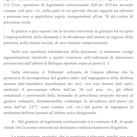
111 Cost., questione di legittimità costituzionale dell’art. 819-ter, secondo
comma, cod. proc. civ., nella parte in cui prevede che nei rapporti tra arbitrato
e processo non si applichino regole corrispondenti all’art. 50 del codice di
procedura civile.
Il giudice a quo espone che la società convenuta in giudizio ha eccepito
l’improponibilità della domanda e la decadenza dall’azione in ragione della
presenza, nello statuto sociale, di una clausola compromissoria.
Sulla non manifesta infondatezza della questione, il rimettente svolge
argomentazioni identiche a quelle contenute nell’ordinanza di rimessione
pronunciata dall’arbitro di Bologna riportate sopra al punto n. 1.
Sulla rilevanza, il Tribunale ordinario di Catania afferma che la
pronuncia di incompetenza del giudice adito sull’impugnativa della delibera
assunta dall’assemblea straordinaria dei soci, ove non fossero fatti salvi,
mediante il meccanismo offerto dall’art. 50 cod. proc. civ., gli effetti
sostanziali e processuali della domanda in precedenza proposta davanti al
giudice ordinario, determinerebbe comunque la decadenza dell’attrice (ai
sensi dell’art. 2377, sesto comma, cod. civ.) dal potere di impugnare la
medesima delibera innanzi all’arbitro unico designando.
4.– Nel giudizio di legittimità costituzionale si è costituita A.R., la quale
chiede che la norma censurata sia dichiarata costituzionalmente illegittima.
La parte sostiene, anzitutto, che la questione è rilevante, perché, ove non