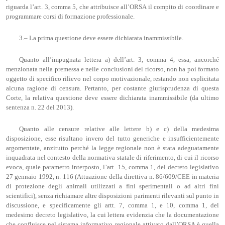
riguarda l’art. 3, comma 5, che attribuisce all’ORSA il compito di coordinare e
programmare corsi di formazione professionale.
3.– La prima questione deve essere dichiarata inammissibile.
Quanto all’impugnata lettera a) dell’art. 3, comma 4, essa, ancorché
menzionata nella premessa e nelle conclusioni del ricorso, non ha poi formato
oggetto di specifico rilievo nel corpo motivazionale, restando non esplicitata
alcuna ragione di censura. Pertanto, per costante giurisprudenza di questa
Corte, la relativa questione deve essere dichiarata inammissibile (da ultimo
sentenza n. 22 del 2013).
Quanto alle censure relative alle lettere b) e c) della medesima
disposizione, esse risultano invero del tutto generiche e insufficientemente
argomentate, anzitutto perché la legge regionale non è stata adeguatamente
inquadrata nel contesto della normativa statale di riferimento, di cui il ricorso
evoca, quale parametro interposto, l’art. 15, comma 1, del decreto legislativo
27 gennaio 1992, n. 116 (Attuazione della direttiva n. 86/609/CEE in materia
di protezione degli animali utilizzati a fini sperimentali o ad altri fini
scientifici), senza richiamare altre disposizioni parimenti rilevanti sul punto in
discussione, e specificamente gli artt. 7, comma 1, e 10, comma 1, del
medesimo decreto legislativo, la cui lettera evidenzia che la documentazione
che confluisce nel sistema informativo regionale attivato dall’ORSA è quella