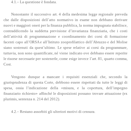
4.1.– La questione è fondata.
Nonostante il successivo art. 4 della medesima legge regionale preveda
che dalle disposizioni dell’atto normativo in esame non debbano derivare
nuovi e maggiori oneri per la finanza pubblica, la norma impugnata stabilisce,
contraddicendo la suddetta previsione d’invarianza finanziaria, che i costi
dell’attività di programmazione e coordinamento dei corsi di formazione
facenti capo all’ORSA e all’Istituto zooprofilattico dell’Abruzzo e del Molise
siano sostenuti da quest’ultimo. Le spese relative ai corsi da programmare,
tuttavia, non sono quantificate, né viene indicato ove debbano essere reperite
le risorse necessarie per sostenerle, come esige invece l’art. 81, quarto comma,
Cost.
Vengono dunque a mancare i requisiti essenziali che, secondo la
giurisprudenza di questa Corte, debbono essere rispettati da tutte le leggi di
spesa, ossia l’indicazione della «misura, e la copertura, dell’impegno
finanziario richiesto» affinché le disposizioni possano trovare attuazione (ex
plurimis, sentenza n. 214 del 2012).
4.2.– Restano assorbiti gli ulteriori motivi di censura.