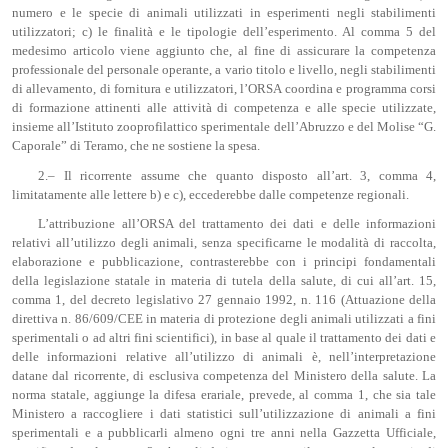
numero e le specie di animali utilizzati in esperimenti negli stabilimenti
utilizzatori; c) le finalità e le tipologie dell’esperimento. Al comma 5 del
medesimo articolo viene aggiunto che, al fine di assicurare la competenza
professionale del personale operante, a vario titolo e livello, negli stabilimenti
di allevamento, di fornitura e utilizzatori, l’ORSA coordina e programma corsi
di formazione attinenti alle attività di competenza e alle specie utilizzate,
insieme all’Istituto zooprofilattico sperimentale dell’Abruzzo e del Molise “G.
Caporale” di Teramo, che ne sostiene la spesa.
2.– Il ricorrente assume che quanto disposto all’art. 3, comma 4,
limitatamente alle lettere b) e c), eccederebbe dalle competenze regionali.
L’attribuzione all’ORSA del trattamento dei dati e delle informazioni
relativi all’utilizzo degli animali, senza specificarne le modalità di raccolta,
elaborazione e pubblicazione, contrasterebbe con i principi fondamentali
della legislazione statale in materia di tutela della salute, di cui all’art. 15,
comma 1, del decreto legislativo 27 gennaio 1992, n. 116 (Attuazione della
direttiva n. 86/609/CEE in materia di protezione degli animali utilizzati a fini
sperimentali o ad altri fini scientifici), in base al quale il trattamento dei dati e
delle informazioni relative all’utilizzo di animali è, nell’interpretazione
datane dal ricorrente, di esclusiva competenza del Ministero della salute. La
norma statale, aggiunge la difesa erariale, prevede, al comma 1, che sia tale
Ministero a raccogliere i dati statistici sull’utilizzazione di animali a fini
sperimentali e a pubblicarli almeno ogni tre anni nella Gazzetta Ufficiale,