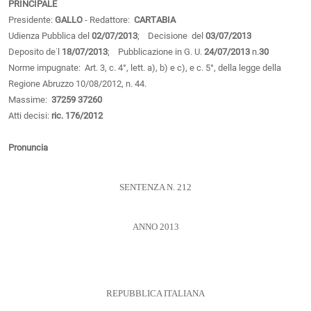
PRINCIPALE
Presidente:
GALLO
- Redattore:
CARTABIA
Udienza Pubblica del
02/07/2013
; Decisione del
03/07/2013
Deposito de˙l
18/07/2013
; Pubblicazione in G. U.
24/07/2013
n.
30
Norme impugnate: Art. 3, c. 4°, lett. a), b) e c), e c. 5°, della legge della
Regione Abruzzo 10/08/2012, n. 44.
Massime:
37259
37260
Atti decisi:
ric. 176/2012
Pronuncia
SENTENZA N. 212
ANNO 2013
REPUBBLICA ITALIANA