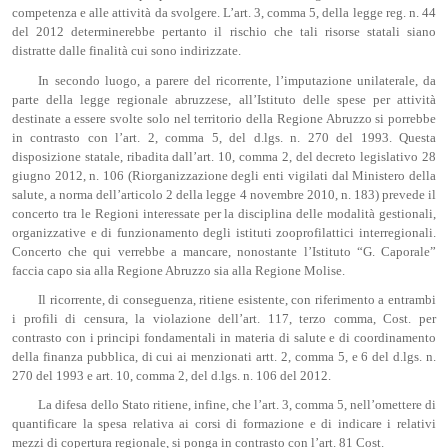
competenza e alle attività da svolgere. L’art. 3, comma 5, della legge reg. n. 44
del 2012 determinerebbe pertanto il rischio che tali risorse statali siano
distratte dalle finalità cui sono indirizzate.
In secondo luogo, a parere del ricorrente, l’imputazione unilaterale, da
parte della legge regionale abruzzese, all’Istituto delle spese per attività
destinate a essere svolte solo nel territorio della Regione Abruzzo si porrebbe
in contrasto con l’art. 2, comma 5, del d.lgs. n. 270 del 1993. Questa
disposizione statale, ribadita dall’art. 10, comma 2, del decreto legislativo 28
giugno 2012, n. 106 (Riorganizzazione degli enti vigilati dal Ministero della
salute, a norma dell’articolo 2 della legge 4 novembre 2010, n. 183) prevede il
concerto tra le Regioni interessate per la disciplina delle modalità gestionali,
organizzative e di funzionamento degli istituti zooprofilattici interregionali.
Concerto che qui verrebbe a mancare, nonostante l’Istituto “G. Caporale”
faccia capo sia alla Regione Abruzzo sia alla Regione Molise.
Il ricorrente, di conseguenza, ritiene esistente, con riferimento a entrambi
i profili di censura, la violazione dell’art. 117, terzo comma, Cost. per
contrasto con i principi fondamentali in materia di salute e di coordinamento
della finanza pubblica, di cui ai menzionati artt. 2, comma 5, e 6 del d.lgs. n.
270 del 1993 e art. 10, comma 2, del d.lgs. n. 106 del 2012.
La difesa dello Stato ritiene, infine, che l’art. 3, comma 5, nell’omettere di
quantificare la spesa relativa ai corsi di formazione e di indicare i relativi
mezzi di copertura regionale, si ponga in contrasto con l’art. 81 Cost.