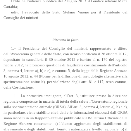
Udito nell’udienza pubblica del 2 luglio 2013 il Giudice relatore Marta
Cartabia;
udito l’avvocato dello Stato Stefano Varone per il Presidente del
Consiglio dei ministri.
Ritenuto in fatto
1.– Il Presidente del Consiglio dei ministri, rappresentato e difeso
dall’Avvocatura generale dello Stato, con ricorso notificato il 26 ottobre 2012,
depositato in cancelleria il 30 ottobre 2012 e iscritto al n. 176 del registro
ricorsi 2012, ha promosso questione di legittimità costituzionale dell’articolo
3, comma 4, lettere a), b) e c), e comma 5, della legge della Regione Abruzzo
10 agosto 2012, n. 44 (Norme per la diffusione di metodologie alternative alla
sperimentazione animale), per violazione degli artt. 81 e 117, terzo comma,
della Costituzione.
1.1.– La normativa impugnata, all’art. 3, istituisce presso la direzione
regionale competente in materia di tutela della salute l’Osservatorio regionale
sulla sperimentazione animale (ORSA). All’art. 3, comma 4, lettere a), b) e c),
in particolare, viene stabilito che i dati e le informazioni elaborati dall’ORSA
siano raccolti in un Rapporto annuale pubblicato sul Bollettino Ufficiale della
Regione Abruzzo contenente: a) l’elenco aggiornato degli stabilimenti di
allevamento e degli stabilimenti fornitori autorizzati a livello regionale; b) il