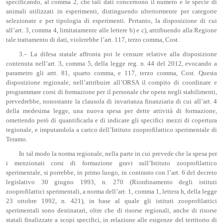
specificando, al comma 2, che tali dati concernono il numero e le specie di
animali utilizzati in esperimenti, distinguendo ulteriormente per categorie
selezionate e per tipologia di esperimenti. Pertanto, la disposizione di cui
all’art. 3, comma 4, limitatamente alle lettere b) e c), attribuendo alla Regione
tale trattamento di dati, violerebbe l’art. 117, terzo comma, Cost.
3.– La difesa statale affronta poi le censure relative alla disposizione
contenuta nell’art. 3, comma 5, della legge reg. n. 44 del 2012, evocando a
parametro gli artt. 81, quarto comma, e 117, terzo comma, Cost. Questa
disposizione regionale, nell’attribuire all’ORSA il compito di coordinare e
programmare corsi di formazione per il personale che opera negli stabilimenti,
prevedrebbe, nonostante la clausola di invarianza finanziaria di cui all’art. 4
della medesima legge, una nuova spesa per dette attività di formazione,
omettendo però di quantificarla e di indicare gli specifici mezzi di copertura
regionale, e imputandola a carico dell’Istituto zooprofilattico sperimentale di
Teramo.
In tal modo la norma regionale, nella parte in cui prevede che la spesa per
i menzionati corsi di formazione gravi sull’Istituto zooprofilattico
sperimentale, si porrebbe, in primo luogo, in contrasto con l’art. 6 del decreto
legislativo 30 giugno 1993, n. 270 (Riordinamento degli istituti
zooprofilattici sperimentali, a norma dell’art. 1, comma 1, lettera h, della legge
23 ottobre 1992, n. 421), in base al quale gli istituti zooprofilattici
sperimentali sono destinatari, oltre che di risorse regionali, anche di risorse
statali finalizzate a scopi specifici, in relazione alle esigenze del territorio di