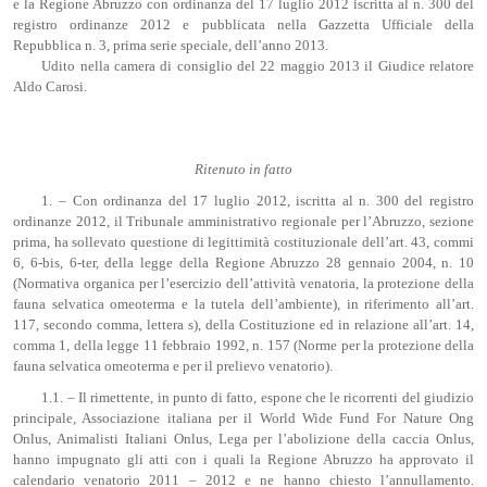
e la Regione Abruzzo con ordinanza del 17 luglio 2012 iscritta al n. 300 del
registro ordinanze 2012 e pubblicata nella Gazzetta Ufficiale della
Repubblica n. 3, prima serie speciale, dell’anno 2013.
Udito nella camera di consiglio del 22 maggio 2013 il Giudice relatore
Aldo Carosi.
Ritenuto in fatto
1. – Con ordinanza del 17 luglio 2012, iscritta al n. 300 del registro
ordinanze 2012, il Tribunale amministrativo regionale per l’Abruzzo, sezione
prima, ha sollevato questione di legittimità costituzionale dell’art. 43, commi
6, 6-bis, 6-ter, della legge della Regione Abruzzo 28 gennaio 2004, n. 10
(Normativa organica per l’esercizio dell’attività venatoria, la protezione della
fauna selvatica omeoterma e la tutela dell’ambiente), in riferimento all’art.
117, secondo comma, lettera s), della Costituzione ed in relazione all’art. 14,
comma 1, della legge 11 febbraio 1992, n. 157 (Norme per la protezione della
fauna selvatica omeoterma e per il prelievo venatorio).
1.1. – Il rimettente, in punto di fatto, espone che le ricorrenti del giudizio
principale, Associazione italiana per il World Wide Fund For Nature Ong
Onlus, Animalisti Italiani Onlus, Lega per l’abolizione della caccia Onlus,
hanno impugnato gli atti con i quali la Regione Abruzzo ha approvato il
calendario venatorio 2011 – 2012 e ne hanno chiesto l’annullamento.