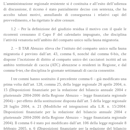
L’amministrazione regionale resistente si è costituita e all’esito dell’udienza
di discussione, il ricorso è stato parzialmente deciso con sentenza, che ha
accolto taluni motivi, annullando di conseguenza i relativi capi del
provvedimento, e ha rigettato le altre censure.
1.2 – Per la definizione del giudizio residua il motivo con il quale le
ricorrenti censurano il Capo F del calendario impugnato, che disciplina
l’attività venatoria nell’ambito del comparto unico sulla fauna migratoria.
2. – Il TAR Abruzzo rileva che l’istituto del comparto unico sulla fauna
migratoria è previsto dall’art. 43, comma 6, nonché dal comma 6-bis, che
dispone l’iscrizione di diritto al comparto unico dei cacciatori iscritti ad un
ambito territoriale di caccia (ATC) abruzzese o residenti in Regione, e dal
comma 6-ter, che disciplina le giornate settimanali di caccia consentite.
I tre commi hanno sostituito il precedente comma 6 – già modificato una
prima volta dall’art. 128, comma 25, della legge regionale 26 aprile 2004, n.
15 (Disposizioni finanziarie per la redazione del bilancio annuale 2004 e
pluriennale 2004-2006 della Regione Abruzzo – legge finanziaria regionale
2004) – per effetto della sostituzione disposta dall’art. 5 della legge regionale
28 luglio 2004, n. 21 (Modifiche ed integrazioni alla L.R. n. 15/2004:
Disposizioni finanziarie per la redazione del bilancio annuale 2004 e
pluriennale 2004-2006 della Regione Abruzzo – legge finanziaria regionale
2004). Il comma 6 è stato poi modificato dall’art. 106 della legge regionale 8
febbraio 2005, n. 6 (Disposizioni finanziarie per la redazione del bilancio