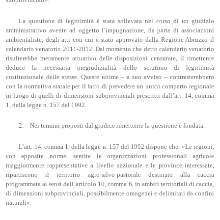
La questione di legittimità è stata sollevata nel corso di un giudizio
amministrativo avente ad oggetto l’impugnazione, da parte di associazioni
ambientaliste, degli atti con cui è stato approvato dalla Regione Abruzzo il
calendario venatorio 2011-2012. Dal momento che detto calendario venatorio
risulterebbe meramente attuativo delle disposizioni censurate, il rimettente
deduce la necessaria pregiudizialità dello scrutinio di legittimità
costituzionale delle stesse. Queste ultime – a suo avviso – contrasterebbero
con la normativa statale per il fatto di prevedere un unico comparto regionale
in luogo di quelli di dimensioni subprovinciali prescritti dall’art. 14, comma
1, della legge n. 157 del 1992.
2. – Nei termini proposti dal giudice rimettente la questione è fondata.
L’art. 14, comma 1, della legge n. 157 del 1992 dispone che: «Le regioni,
con apposite norme, sentite le organizzazioni professionali agricole
maggiormente rappresentative a livello nazionale e le province interessate,
ripartiscono il territorio agro-silvo-pastorale destinato alla caccia
programmata ai sensi dell’articolo 10, comma 6, in ambiti territoriali di caccia,
di dimensioni subprovinciali, possibilmente omogenei e delimitati da confini
naturali».