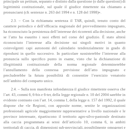
principale un petitum, separato e distinto dalla questione (o dalle questioni) di
legittimità costituzionale, sul quale il giudice rimettente sia chiamato a
pronunciarsi (cfr. sentenze n. 263 del 1994 e n. 128 del 1998)».
2.3. – Con la richiamata sentenza il TAR, quindi, tenuto conto del
carattere periodico e dell’efficacia stagionale del provvedimento impugnato,
ha riconosciuto la persistenza dell’interesse dei ricorrenti alla decisione, anche
se l’atto ha esaurito i suoi effetti nel corso del giudizio. È stato altresì
riconosciuto l’interesse alla decisione sui singoli motivi in quanto
coinvolgenti capi autonomi del calendario tendenzialmente in grado di
riprodursi in quello successivo. In particolare sussisterebbe l’interesse alla
pronuncia sullo specifico punto in esame, visto che la dichiarazione di
illegittimità costituzionale della norma regionale determinerebbe
l’annullamento della connessa previsione dell’atto impugnato e
precluderebbe la futura possibilità di consentire l’esercizio venatorio
nell’ambito del comparto unico.
2.4. – Sulla non manifesta infondatezza il giudice rimettente osserva che
l’art. 43, commi 6, 6-bis e 6-ter, della legge regionale n. 10 del 2004 sarebbe in
evidente contrasto con l’art. 14, comma 1, della legge n. 157 del 1992, il quale
dispone che «le Regioni, con apposite norme, sentite le organizzazioni
professionali agricole maggiormente rappresentative a livello nazionale e le
province interessate, ripartiscono il territorio agro-silvo-pastorale destinato
alla caccia programmata ai sensi dell’articolo 10, comma 6, in ambiti
territoriali di caccia, di dimensioni sub-provinciali, possibilmente omogenei e