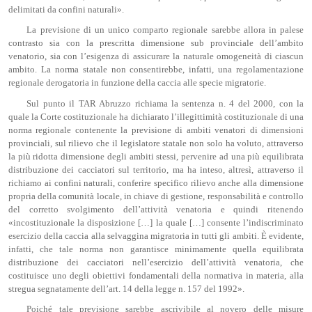
delimitati da confini naturali».
La previsione di un unico comparto regionale sarebbe allora in palese
contrasto sia con la prescritta dimensione sub provinciale dell’ambito
venatorio, sia con l’esigenza di assicurare la naturale omogeneità di ciascun
ambito. La norma statale non consentirebbe, infatti, una regolamentazione
regionale derogatoria in funzione della caccia alle specie migratorie.
Sul punto il TAR Abruzzo richiama la sentenza n. 4 del 2000, con la
quale la Corte costituzionale ha dichiarato l’illegittimità costituzionale di una
norma regionale contenente la previsione di ambiti venatori di dimensioni
provinciali, sul rilievo che il legislatore statale non solo ha voluto, attraverso
la più ridotta dimensione degli ambiti stessi, pervenire ad una più equilibrata
distribuzione dei cacciatori sul territorio, ma ha inteso, altresì, attraverso il
richiamo ai confini naturali, conferire specifico rilievo anche alla dimensione
propria della comunità locale, in chiave di gestione, responsabilità e controllo
del corretto svolgimento dell’attività venatoria e quindi ritenendo
«incostituzionale la disposizione […] la quale […] consente l’indiscriminato
esercizio della caccia alla selvaggina migratoria in tutti gli ambiti. È evidente,
infatti, che tale norma non garantisce minimamente quella equilibrata
distribuzione dei cacciatori nell’esercizio dell’attività venatoria, che
costituisce uno degli obiettivi fondamentali della normativa in materia, alla
stregua segnatamente dell’art. 14 della legge n. 157 del 1992».
Poiché tale previsione sarebbe ascrivibile al novero delle misure