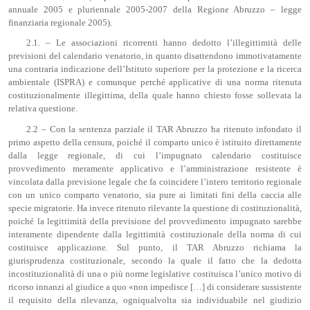
annuale 2005 e pluriennale 2005-2007 della Regione Abruzzo – legge
finanziaria regionale 2005).
2.1. – Le associazioni ricorrenti hanno dedotto l’illegittimità delle
previsioni del calendario venatorio, in quanto disattendono immotivatamente
una contraria indicazione dell’Istituto superiore per la protezione e la ricerca
ambientale (ISPRA) e comunque perché applicative di una norma ritenuta
costituzionalmente illegittima, della quale hanno chiesto fosse sollevata la
relativa questione.
2.2 – Con la sentenza parziale il TAR Abruzzo ha ritenuto infondato il
primo aspetto della censura, poiché il comparto unico è istituito direttamente
dalla legge regionale, di cui l’impugnato calendario costituisce
provvedimento meramente applicativo e l’amministrazione resistente è
vincolata dalla previsione legale che fa coincidere l’intero territorio regionale
con un unico comparto venatorio, sia pure ai limitati fini della caccia alle
specie migratorie. Ha invece ritenuto rilevante la questione di costituzionalità,
poiché la legittimità della previsione del provvedimento impugnato sarebbe
interamente dipendente dalla legittimità costituzionale della norma di cui
costituisce applicazione. Sul punto, il TAR Abruzzo richiama la
giurisprudenza costituzionale, secondo la quale il fatto che la dedotta
incostituzionalità di una o più norme legislative costituisca l’unico motivo di
ricorso innanzi al giudice a quo «non impedisce […] di considerare sussistente
il requisito della rilevanza, ogniqualvolta sia individuabile nel giudizio