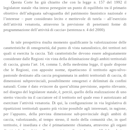
Questa Corte ha già chiarito che con la legge n. 157 del 1992 il
legislatore statale «ha inteso perseguire un punto di equilibrio tra il primario
obiettivo dell’adeguata salvaguardia del patrimonio faunistico nazionale e
l’interesse – pure considerato lecito e meritevole di tutela – all’esercizio
dell’attività venatoria, attraverso la previsione di penetranti forme di
programmazione dell’attività di caccia» (sentenza n. 4 del 2000).
In tale prospettiva risulta momento qualificante la valorizzazione delle
caratteristiche di omogeneità, dal punto di vista naturalistico, dei territori nei
quali si esercita la caccia. Tali caratteristiche devono essere adeguatamente
considerate dalle Regioni «in vista della delimitazione degli ambiti territoriali
di caccia, giusta l’art. 14, comma 1, della medesima legge, il quale dispone
che le Regioni, con apposite norme, ripartiscono il territorio agro-silvo-
pastorale destinato alla caccia programmata in ambiti territoriali di caccia, di
dimensioni subprovinciali, possibilmente omogenei e delimitati da confini
naturali. Come è dato evincere da quest’ultima previsione, aspetto rilevante,
nel disegno del legislatore statale, è, perciò, quello della realizzazione di uno
stretto vincolo tra il cacciatore ed il territorio nel quale esso è autorizzato ad
esercitare l’attività venatoria. Di qui, la configurazione in via legislativa di
ripartizioni territoriali quanto più vicine possibile agli interessati, in ragione,
per l’appunto, della prevista dimensione sub-provinciale degli ambiti di
caccia, valorizzando, al tempo stesso, il ruolo della comunità che, in quel
territorio, è insediata e che è primariamente chiamata, attraverso gli organi