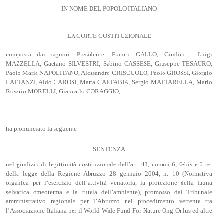
IN NOME DEL POPOLO ITALIANO
LA CORTE COSTITUZIONALE
composta dai signori: Presidente: Franco GALLO; Giudici : Luigi
MAZZELLA, Gaetano SILVESTRI, Sabino CASSESE, Giuseppe TESAURO,
Paolo Maria NAPOLITANO, Alessandro CRISCUOLO, Paolo GROSSI, Giorgio
LATTANZI, Aldo CAROSI, Marta CARTABIA, Sergio MATTARELLA, Mario
Rosario MORELLI, Giancarlo CORAGGIO,
ha pronunciato la seguente
SENTENZA
nel giudizio di legittimità costituzionale dell’art. 43, commi 6, 6-bis e 6 ter
della legge della Regione Abruzzo 28 gennaio 2004, n. 10 (Normativa
organica per l’esercizio dell’attività venatoria, la protezione della fauna
selvatica omeoterma e la tutela dell’ambiente), promosso dal Tribunale
amministrativo regionale per l’Abruzzo nel procedimento vertente tra
l’Associazione Italiana per il World Wide Fund For Nature Ong Onlus ed altre