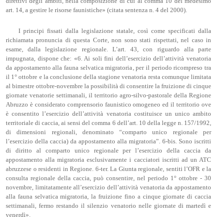
direttivi degli ambiti, nella composizione di cui al comma 10 del medesimo
art. 14, a gestire le risorse faunistiche» (citata sentenza n. 4 del 2000).
I principi fissati dalla legislazione statale, così come specificati dalla
richiamata pronuncia di questa Corte, non sono stati rispettati, nel caso in
esame, dalla legislazione regionale. L’art. 43, con riguardo alla parte
impugnata, dispone che: «6. Ai soli fini dell’esercizio dell’attività venatoria
da appostamento alla fauna selvatica migratoria, per il periodo ricompreso tra
il 1° ottobre e la conclusione della stagione venatoria resta comunque limitata
al bimestre ottobre-novembre la possibilità di consentire la fruizione di cinque
giornate venatorie settimanali, il territorio agro-silvo-pastorale della Regione
Abruzzo è considerato comprensorio faunistico omogeneo ed il territorio ove
è consentito l’esercizio dell’attività venatoria costituisce un unico ambito
territoriale di caccia, ai sensi del comma 6 dell’art. 10 della legge n. 157/1992,
di dimensioni regionali, denominato “comparto unico regionale per
l’esercizio della caccia) da appostamento alla migratoria”. 6-bis. Sono iscritti
di diritto al comparto unico regionale per l’esercizio della caccia da
appostamento alla migratoria esclusivamente i cacciatori iscritti ad un ATC
abruzzese o residenti in Regione. 6-ter. La Giunta regionale, sentiti l’OFR e la
consulta regionale della caccia, può consentire, nel periodo 1° ottobre - 30
novembre, limitatamente all’esercizio dell’attività venatoria da appostamento
alla fauna selvatica migratoria, la fruizione fino a cinque giornate di caccia
settimanali, fermo restando il silenzio venatorio nelle giornate di martedì e
venerdì».