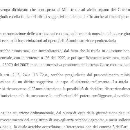
e venga dichiarato che non spetta al Ministro e ad alcun organo del Govern
dice della tutela dei diritti soggettivi dei detenuti. Ciò anche al fine di proc
 per menomazione delle attribuzioni costituzionalmente riconosciute al potere giu
e di eventuali loro violazioni ad opera dell’Amministrazione penitenziaria.
 sarebbe dimostrata, con immediatezza, dal fatto che la tutela in questione non
 generale, con la sentenza n. 26 del 1999, e poi specificamente assicurata, med
n. 25079 del 2003) e ad una successiva pronuncia della stessa Corte costituziona
gli artt. 2, 3, 24 e 113 Cost., sarebbe pregiudicata dal provvedimento minis
ione di un diritto soggettivo in capo al detenuto reclamante. La tutela giu
ve si riconoscesse all’Amministrazione la possibilità di decidere discrezional
’omissione tale da menomare le attribuzioni del potere confliggente, dovrebbe 
ca una situazione ordinamentale, dal punto di vista della giurisdizione di tutel
 provvedimento del magistrato di sorveglianza sarebbe degradato a mera sollecit
tuzionale, la quale avrebbe accreditato un’interpretazione del comma 5 dell’art