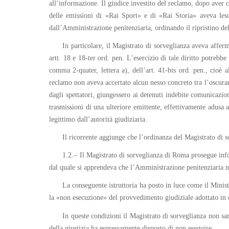
all’informazione. Il giudice investito del reclamo, dopo aver
delle emissioni di «Rai Sport» e di «Rai Storia» aveva leso
dall’Amministrazione penitenziaria, ordinando il ripristino dell
In particolare, il Magistrato di sorveglianza aveva afferm
artt. 18 e 18-ter ord. pen. L’esercizio di tale diritto potrebbe 
comma 2-quater, lettera a), dell’art. 41-bis ord. pen., cioè a
reclamo non aveva accertato alcun nesso concreto tra l’oscuram
dagli spettatori, giungessero ai detenuti indebite comunicazio
trasmissioni di una ulteriore emittente, effettivamente adusa 
legittimo dall’autorità giudiziaria.
Il ricorrente aggiunge che l’ordinanza del Magistrato di 
1.2.– Il Magistrato di sorveglianza di Roma prosegue inf
dal quale si apprendeva che l’Amministrazione penitenziaria no
La conseguente istruttoria ha posto in luce come il Minis
la «non esecuzione» del provvedimento giudiziale adottato in 
In queste condizioni il Magistrato di sorveglianza non sare
della giustizia ha espressamente disposto di non eseguire.