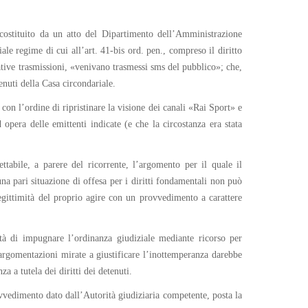
costituito da un atto del Dipartimento dell’Amministrazione
iale regime di cui all’art. 41-bis ord. pen., compreso il diritto
lative trasmissioni, «venivano trasmessi sms del pubblico»; che,
enuti della Casa circondariale.
 con l’ordine di ripristinare la visione dei canali «Rai Sport» e
opera delle emittenti indicate (e che la circostanza era stata
ttabile, a parere del ricorrente, l’argomento per il quale il
na pari situazione di offesa per i diritti fondamentali non può
llegittimità del proprio agire con un provvedimento a carattere
tà di impugnare l’ordinanza giudiziale mediante ricorso per
e argomentazioni mirate a giustificare l’inottemperanza darebbe
 a tutela dei diritti dei detenuti.
ovvedimento dato dall’Autorità giudiziaria competente, posta la