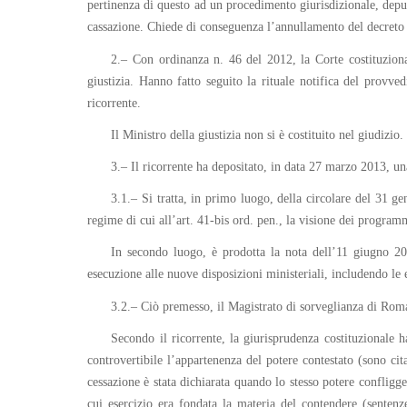
pertinenza di questo ad un procedimento giurisdizionale, deputa
cassazione. Chiede di conseguenza l’annullamento del decreto m
2.– Con ordinanza n. 46 del 2012, la Corte costituzional
giustizia. Hanno fatto seguito la rituale notifica del provved
ricorrente.
Il Ministro della giustizia non si è costituito nel giudizio.
3.– Il ricorrente ha depositato, in data 27 marzo 2013, una 
3.1.– Si tratta, in primo luogo, della circolare del 31 ge
regime di cui all’art. 41-bis ord. pen., la visione dei programm
In secondo luogo, è prodotta la nota dell’11 giugno 2
esecuzione alle nuove disposizioni ministeriali, includendo le e
3.2.– Ciò premesso, il Magistrato di sorveglianza di Roma 
Secondo il ricorrente, la giurisprudenza costituzionale 
controvertibile l’appartenenza del potere contestato (sono cit
cessazione è stata dichiarata quando lo stesso potere confligg
cui esercizio era fondata la materia del contendere (sentenze