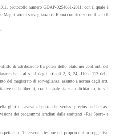
glio 2011, protocollo numero GDAP-0254681-2011, con il quale è
o Magistrato di sorveglianza di Roma con ricorso notificato il
i.
itto di attribuzione tra poteri dello Stato nei confronti del
iarare che – ai sensi degli articoli 2, 3, 24, 110 e 113 della
to del magistrato di sorveglianza, assunto a norma degli artt.
tive della libertà), con il quale sia stato dichiarato, in via
lla giustizia aveva disposto che venisse preclusa nella Casa
a visione dei programmi irradiati dalle emittenti «Rai Sport» e
ospettando l’intervenuta lesione del proprio diritto soggettivo