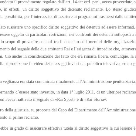
 condotto il procedimento regolato dall’art. 14-ter ord. pen., aveva provveduto
, in effetti, un diritto soggettivo del detenuto reclamante. Lo stesso giudi
a possibilità, per l’interessato, di assistere ai programmi trasmessi dalle emitten
ato sussistere uno specifico diritto soggettivo dei detenuti ad essere informati
essere oggetto di particolari restrizioni, nei confronti dei detenuti sottoposti a 
llo scopo di prevenire contatti tra il detenuto ed i membri delle organizzazio
ento del segnale delle due emittenti Rai e l’esigenza di impedire che, attraverso
ni. Ciò anche in considerazione del fatto che era rimasta libera, comunque, la r
alla riproduzione in video dei messaggi inviati dal pubblico televisivo, erano
sorveglianza era stata comunicata ritualmente all’Amministrazione penitenziaria
ormando d’essere stato investito, in data 1° luglio 2011, di un ulteriore recla
n aveva riattivato il segnale di «Rai Sport» e di «Rai Storia».
tro della giustizia, su proposta del Capo del Dipartimento dell’Amministrazione 
esito al primo reclamo.
bbe in grado di assicurare effettiva tutela al diritto soggettivo la cui lesione è