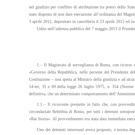
nel giudizio per conflitto di attribuzione tra poteri dello S
stato disposto di non dare esecuzione all’ordinanza del Magis
3 aprile 2012, depositato in cancelleria il 23 aprile 2012 ed iscr
Udito nell’udienza pubblica del 7 maggio 2013 il Presiden
1.– Il Magistrato di sorveglianza di Roma, con ricorso d
«Governo della Repubblica, nelle persone del Presidente del C
Costituzione – non spetta al Ministro della giustizia e ad al
14-ter, 35 e 69 della legge 26 luglio 1975, n. 354 (Norme sul
definitiva, che un determinato comportamento dell’Amministraz
1.1.– Il ricorrente premette in fatto che, con provvedi
circondariale Rebibbia di Roma, per tutti i detenuti sottopost
«Rai Storia». Al provvedimento era stata data immediata esec
Uno dei detenuti interessati aveva proposto, a norma degl