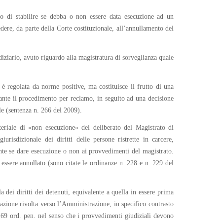
o di stabilire se debba o non essere data esecuzione ad un
edere, da parte della Corte costituzionale, all’annullamento del
diziario, avuto riguardo alla magistratura di sorveglianza quale
 è regolata da norme positive, ma costituisce il frutto di una
iante il procedimento per reclamo, in seguito ad una decisione
le (sentenza n. 266 del 2009).
teriale di «non esecuzione» del deliberato del Magistrato di
risdizionale dei diritti delle persone ristrette in carcere,
mente se dare esecuzione o non ai provvedimenti del magistrato.
essere annullato (sono citate le ordinanze n. 228 e n. 229 del
a dei diritti dei detenuti, equivalente a quella in essere prima
azione rivolta verso l’Amministrazione, in specifico contrasto
. 69 ord. pen. nel senso che i provvedimenti giudiziali devono