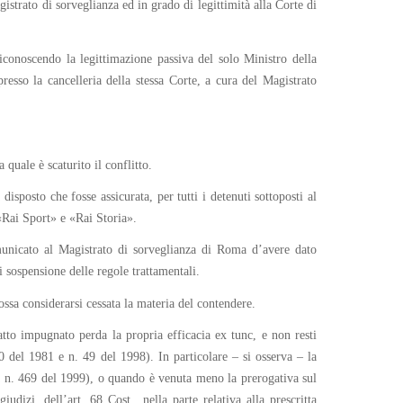
istrato di sorveglianza ed in grado di legittimità alla Corte di
riconoscendo la legittimazione passiva del solo Ministro della
presso la cancelleria della stessa Corte, a cura del Magistrato
 quale è scaturito il conflitto.
sposto che fosse assicurata, per tutti i detenuti sottoposti al
 «Rai Sport» e «Rai Storia».
municato al Magistrato di sorveglianza di Roma d’avere dato
i sospensione delle regole trattamentali.
ssa considerarsi cessata la materia del contendere.
atto impugnato perda la propria efficacia ex tunc, e non resti
50 del 1981 e n. 49 del 1998). In particolare – si osserva – la
nza n. 469 del 1999), o quando è venuta meno la prerogativa sul
dizi, dell’art. 68 Cost., nella parte relativa alla prescritta