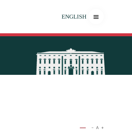
ENGLISH
−
A
+