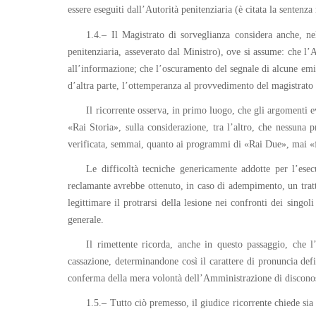
essere eseguiti dall’Autorità penitenziaria (è citata la sentenza
1.4.– Il Magistrato di sorveglianza considera anche, n
penitenziaria, asseverato dal Ministro), ove si assume: che l’Au
all’informazione; che l’oscuramento del segnale di alcune emitt
d’altra parte, l’ottemperanza al provvedimento del magistrato a
Il ricorrente osserva, in primo luogo, che gli argomenti ev
«Rai Storia», sulla considerazione, tra l’altro, che nessuna 
verificata, semmai, quanto ai programmi di «Rai Due», mai «f
Le difficoltà tecniche genericamente addotte per l’esec
reclamante avrebbe ottenuto, in caso di adempimento, un tratta
legittimare il protrarsi della lesione nei confronti dei singo
generale.
Il rimettente ricorda, anche in questo passaggio, che 
cassazione, determinandone così il carattere di pronuncia defi
conferma della mera volontà dell’Amministrazione di disconosce
1.5.– Tutto ciò premesso, il giudice ricorrente chiede si