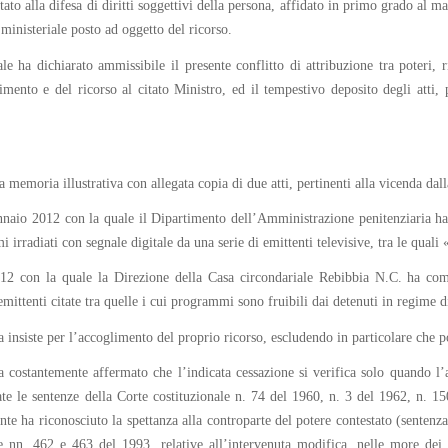
to alla difesa di diritti soggettivi della persona, affidato in primo grado al mag
inisteriale posto ad oggetto del ricorso.
e ha dichiarato ammissibile il presente conflitto di attribuzione tra poteri, 
imento e del ricorso al citato Ministro, ed il tempestivo deposito degli atti, 
memoria illustrativa con allegata copia di due atti, pertinenti alla vicenda dalla
nnaio 2012 con la quale il Dipartimento dell’Amministrazione penitenziaria ha di
i irradiati con segnale digitale da una serie di emittenti televisive, tra le quali
012 con la quale la Direzione della Casa circondariale Rebibbia N.C. ha co
mittenti citate tra quelle i cui programmi sono fruibili dai detenuti in regime d
insiste per l’accoglimento del proprio ricorso, escludendo in particolare che po
ha costantemente affermato che l’indicata cessazione si verifica solo quando l’
ate le sentenze della Corte costituzionale n. 74 del 1960, n. 3 del 1962, n. 1
ente ha riconosciuto la spettanza alla controparte del potere contestato (sente
 nn. 462 e 463 del 1993, relative all’intervenuta modifica, nelle more dei giu