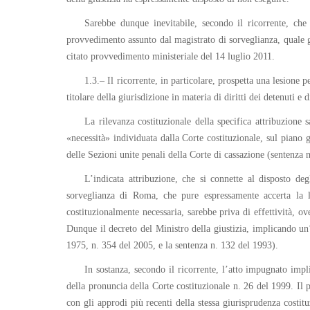
Sarebbe dunque inevitabile, secondo il ricorrente, ch
provvedimento assunto dal magistrato di sorveglianza, quale giu
citato provvedimento ministeriale del 14 luglio 2011.
1.3.– Il ricorrente, in particolare, prospetta una lesione
titolare della giurisdizione in materia di diritti dei detenuti 
La rilevanza costituzionale della specifica attribuzione
«necessità» individuata dalla Corte costituzionale, sul piano
delle Sezioni unite penali della Corte di cassazione (sentenza 
L’indicata attribuzione, che si connette al disposto de
sorveglianza di Roma, che pure espressamente accerta la les
costituzionalmente necessaria, sarebbe priva di effettività, o
Dunque il decreto del Ministro della giustizia, implicando un
1975, n. 354 del 2005, e la sentenza n. 132 del 1993).
In sostanza, secondo il ricorrente, l’atto impugnato impli
della pronuncia della Corte costituzionale n. 26 del 1999. Il
con gli approdi più recenti della stessa giurisprudenza costi