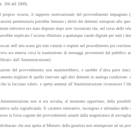
 n. 266 del 2009).
el proprio ricorso, il supporto motivazionale del provvedimento impugnato (
torità penitenziaria potrebbe limitare i diritti dei detenuti sottoposti allo spec
enti televisive era stato disposto dopo aver riscontrato che, nel corso delle re
vrebbe implicato l’accesso illimitato a qualunque canale digitale per tutti i det
ocati nell’atto erano già stati valutati e respinti nel procedimento poi concluso
prova era emersa circa la trasmissione di messaggi provenienti dal pubblico ad 
iltrati» dall’Amministrazione).
uzione del provvedimento non sussisterebbero, e sarebbe d’altra parte inacce
mento migliore di quello riservato agli altri detenuti in analoga condizione: u
li che la facciano valere, e spetta semmai all’Amministrazione riconoscere l’i
l’Amministrazione non si era avvalsa, al momento opportuno, della possibili
nitiva sulla regiudicanda. Il carattere reiterativo, incongruo e infondato dell
re la forza cogente dei provvedimenti assunti dalla magistratura di sorveglianza
a dichiarato che non spetta al Ministro della giustizia non ottemperare ad un pr