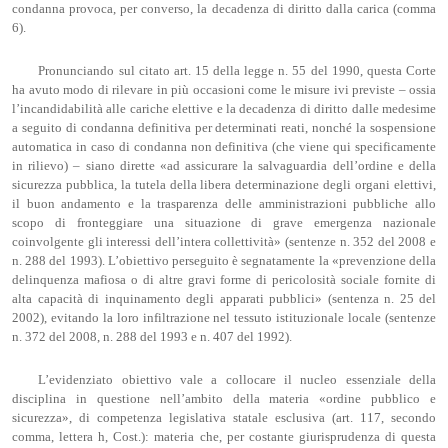
condanna provoca, per converso, la decadenza di diritto dalla carica (comma
6).
Pronunciando sul citato art. 15 della legge n. 55 del 1990, questa Corte
ha avuto modo di rilevare in più occasioni come le misure ivi previste – ossia
l’incandidabilità alle cariche elettive e la decadenza di diritto dalle medesime
a seguito di condanna definitiva per determinati reati, nonché la sospensione
automatica in caso di condanna non definitiva (che viene qui specificamente
in rilievo) – siano dirette «ad assicurare la salvaguardia dell’ordine e della
sicurezza pubblica, la tutela della libera determinazione degli organi elettivi,
il buon andamento e la trasparenza delle amministrazioni pubbliche allo
scopo di fronteggiare una situazione di grave emergenza nazionale
coinvolgente gli interessi dell’intera collettività» (sentenze n. 352 del 2008 e
n. 288 del 1993). L’obiettivo perseguito è segnatamente la «prevenzione della
delinquenza mafiosa o di altre gravi forme di pericolosità sociale fornite di
alta capacità di inquinamento degli apparati pubblici» (sentenza n. 25 del
2002), evitando la loro infiltrazione nel tessuto istituzionale locale (sentenze
n. 372 del 2008, n. 288 del 1993 e n. 407 del 1992).
L’evidenziato obiettivo vale a collocare il nucleo essenziale della
disciplina in questione nell’ambito della materia «ordine pubblico e
sicurezza», di competenza legislativa statale esclusiva (art. 117, secondo
comma, lettera h, Cost.): materia che, per costante giurisprudenza di questa