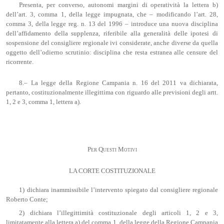
Presenta, per converso, autonomi margini di operatività la lettera b)
dell’art. 3, comma 1, della legge impugnata, che – modificando l’art. 28,
comma 3, della legge reg. n. 13 del 1996 – introduce una nuova disciplina
dell’affidamento della supplenza, riferibile alla generalità delle ipotesi di
sospensione del consigliere regionale ivi considerate, anche diverse da quella
oggetto dell’odierno scrutinio: disciplina che resta estranea alle censure del
ricorrente.
8.– La legge della Regione Campania n. 16 del 2011 va dichiarata,
pertanto, costituzionalmente illegittima con riguardo alle previsioni degli artt.
1, 2 e 3, comma 1, lettera a).
Per Questi Motivi
LA CORTE COSTITUZIONALE
1) dichiara inammissibile l’intervento spiegato dal consigliere regionale
Roberto Conte;
2) dichiara l’illegittimità costituzionale degli articoli 1, 2 e 3,
limitatamente alla lettera a) del comma 1, della legge della Regione Campania