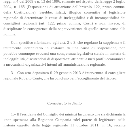
leggi n. 4 del 2009 e n. 13 del 1996, emanate nel rispetto della legge 2 luglio
2004, n. 165 (Disposizioni di attuazione dell’articolo 122, primo comma,
della Costituzione). Sarebbe, infatti, illogico consentire al legislatore
regionale di determinare le cause di ineleggibilità e di incompatibilità dei
consiglieri regionali (art. 122, primo comma, Cost.) e non, invece, di
disciplinare le conseguenze della sopravvenienza di quelle stesse cause alla
nomina.
Con specifico riferimento agli artt. 2 e 3, che regolano la supplenza e il
trattamento indennitario in costanza di una causa di sospensione, non
potrebbe comunque evocarsi una competenza legislativa statale in materia di
ineleggibilità, discutendosi di disposizioni attinenti a meri profili economici e
a meccanismi organizzativi interni all’amministrazione regionale.
3.– Con atto depositato il 29 gennaio 2013 è intervenuto il consigliere
regionale Roberto Conte, che ha concluso per l’accoglimento del ricorso.
Considerato in diritto
1.– Il Presidente del Consiglio dei ministri ha chiesto che sia dichiarata la
«non spettanza alla Regione» Campania «del potere di legiferare» nella
materia oggetto della legge regionale 11 ottobre 2011, n. 16, recante