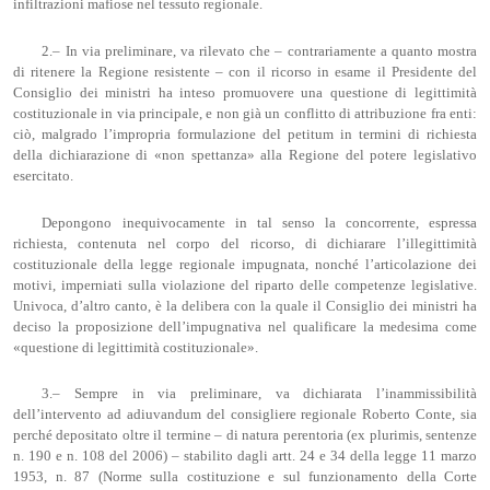
infiltrazioni mafiose nel tessuto regionale.
2.– In via preliminare, va rilevato che – contrariamente a quanto mostra
di ritenere la Regione resistente – con il ricorso in esame il Presidente del
Consiglio dei ministri ha inteso promuovere una questione di legittimità
costituzionale in via principale, e non già un conflitto di attribuzione fra enti:
ciò, malgrado l’impropria formulazione del petitum in termini di richiesta
della dichiarazione di «non spettanza» alla Regione del potere legislativo
esercitato.
Depongono inequivocamente in tal senso la concorrente, espressa
richiesta, contenuta nel corpo del ricorso, di dichiarare l’illegittimità
costituzionale della legge regionale impugnata, nonché l’articolazione dei
motivi, imperniati sulla violazione del riparto delle competenze legislative.
Univoca, d’altro canto, è la delibera con la quale il Consiglio dei ministri ha
deciso la proposizione dell’impugnativa nel qualificare la medesima come
«questione di legittimità costituzionale».
3.– Sempre in via preliminare, va dichiarata l’inammissibilità
dell’intervento ad adiuvandum del consigliere regionale Roberto Conte, sia
perché depositato oltre il termine – di natura perentoria (ex plurimis, sentenze
n. 190 e n. 108 del 2006) – stabilito dagli artt. 24 e 34 della legge 11 marzo
1953, n. 87 (Norme sulla costituzione e sul funzionamento della Corte