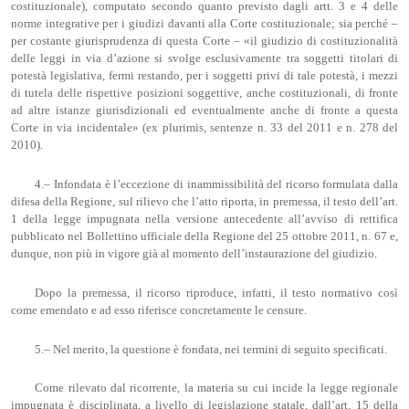
costituzionale), computato secondo quanto previsto dagli artt. 3 e 4 delle
norme integrative per i giudizi davanti alla Corte costituzionale; sia perché –
per costante giurisprudenza di questa Corte – «il giudizio di costituzionalità
delle leggi in via d’azione si svolge esclusivamente tra soggetti titolari di
potestà legislativa, fermi restando, per i soggetti privi di tale potestà, i mezzi
di tutela delle rispettive posizioni soggettive, anche costituzionali, di fronte
ad altre istanze giurisdizionali ed eventualmente anche di fronte a questa
Corte in via incidentale» (ex plurimis, sentenze n. 33 del 2011 e n. 278 del
2010).
4.– Infondata è l’eccezione di inammissibilità del ricorso formulata dalla
difesa della Regione, sul rilievo che l’atto riporta, in premessa, il testo dell’art.
1 della legge impugnata nella versione antecedente all’avviso di rettifica
pubblicato nel Bollettino ufficiale della Regione del 25 ottobre 2011, n. 67 e,
dunque, non più in vigore già al momento dell’instaurazione del giudizio.
Dopo la premessa, il ricorso riproduce, infatti, il testo normativo così
come emendato e ad esso riferisce concretamente le censure.
5.– Nel merito, la questione è fondata, nei termini di seguito specificati.
Come rilevato dal ricorrente, la materia su cui incide la legge regionale
impugnata è disciplinata, a livello di legislazione statale, dall’art. 15 della