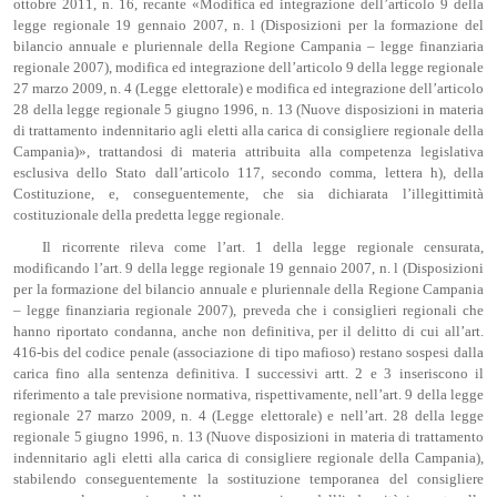
ottobre 2011, n. 16, recante «Modifica ed integrazione dell’articolo 9 della
legge regionale 19 gennaio 2007, n. l (Disposizioni per la formazione del
bilancio annuale e pluriennale della Regione Campania – legge finanziaria
regionale 2007), modifica ed integrazione dell’articolo 9 della legge regionale
27 marzo 2009, n. 4 (Legge elettorale) e modifica ed integrazione dell’articolo
28 della legge regionale 5 giugno 1996, n. 13 (Nuove disposizioni in materia
di trattamento indennitario agli eletti alla carica di consigliere regionale della
Campania)», trattandosi di materia attribuita alla competenza legislativa
esclusiva dello Stato dall’articolo 117, secondo comma, lettera h), della
Costituzione, e, conseguentemente, che sia dichiarata l’illegittimità
costituzionale della predetta legge regionale.
Il ricorrente rileva come l’art. 1 della legge regionale censurata,
modificando l’art. 9 della legge regionale 19 gennaio 2007, n. l (Disposizioni
per la formazione del bilancio annuale e pluriennale della Regione Campania
– legge finanziaria regionale 2007), preveda che i consiglieri regionali che
hanno riportato condanna, anche non definitiva, per il delitto di cui all’art.
416-bis del codice penale (associazione di tipo mafioso) restano sospesi dalla
carica fino alla sentenza definitiva. I successivi artt. 2 e 3 inseriscono il
riferimento a tale previsione normativa, rispettivamente, nell’art. 9 della legge
regionale 27 marzo 2009, n. 4 (Legge elettorale) e nell’art. 28 della legge
regionale 5 giugno 1996, n. 13 (Nuove disposizioni in materia di trattamento
indennitario agli eletti alla carica di consigliere regionale della Campania),
stabilendo conseguentemente la sostituzione temporanea del consigliere