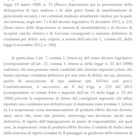
legge 19 marzo 1990, n. 55 (Nuove disposizioni per la prevenzione della
delinquenza di tipo mafioso e di altre gravi forme di manifestazione di
pericolosità sociale), i cui contenuti risultano attualmente trasfusi, per la parte
che interessa, negli artt. 7 e 8 del decreto legislativo 31 dicembre 2012, n. 235
(Testo unico delle disposizioni in materia di incandidabilità e di divieto di
ricoprire cariche elettive e di Governo conseguenti a sentenze definitive di
condanna per delitti non colposi, a norma dell’articolo 1, comma 63, della
legge 6 novembre 2012, n. 190).
In particolare, l’art. 7, comma 1, lettera a), del citato decreto legislativo
(corrispondente all’art. 15, comma 1, lettera a, della legge n. 55 del 1990)
stabilisce che non possono essere candidati alle elezioni regionali coloro che
hanno riportato condanna definitiva per una serie di delitti, tra cui, anzitutto,
quello di associazione di tipo mafioso (art. 416-bis cod. pen.).
Correlativamente, il successivo art. 8 del d.lgs. n. 235 del 2012
(corrispondente ai commi 4-bis e seguenti dell’art. 15 della legge n. 55 del
1990) prevede la sospensione di diritto del consigliere regionale che abbia
riportato una condanna non definitiva per il medesimo reato (comma 1, lettera
a). La sospensione cessa automaticamente di produrre effetti decorsi diciotto
mesi, salvo che, entro tale periodo, intervenga una decisione, anche non
definitiva, di rigetto dell’impugnazione in punto di responsabilità: nel qual
caso, la sospensione cessa di produrre effetti decorso il termine di dodici mesi
dalla sentenza di rigetto (comma 4). Il passaggio in giudicato della sentenza di