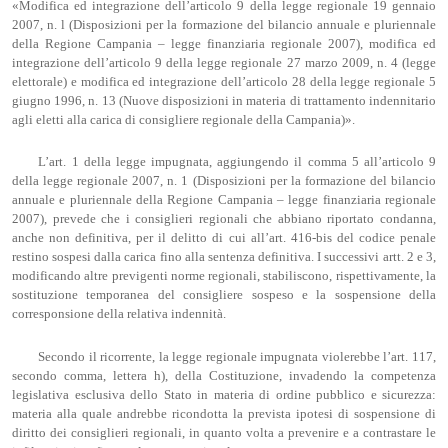
«Modifica ed integrazione dell’articolo 9 della legge regionale 19 gennaio
2007, n. l (Disposizioni per la formazione del bilancio annuale e pluriennale
della Regione Campania – legge finanziaria regionale 2007), modifica ed
integrazione dell’articolo 9 della legge regionale 27 marzo 2009, n. 4 (legge
elettorale) e modifica ed integrazione dell’articolo 28 della legge regionale 5
giugno 1996, n. 13 (Nuove disposizioni in materia di trattamento indennitario
agli eletti alla carica di consigliere regionale della Campania)».
L’art. 1 della legge impugnata, aggiungendo il comma 5 all’articolo 9
della legge regionale 2007, n. 1 (Disposizioni per la formazione del bilancio
annuale e pluriennale della Regione Campania – legge finanziaria regionale
2007), prevede che i consiglieri regionali che abbiano riportato condanna,
anche non definitiva, per il delitto di cui all’art. 416-bis del codice penale
restino sospesi dalla carica fino alla sentenza definitiva. I successivi artt. 2 e 3,
modificando altre previgenti norme regionali, stabiliscono, rispettivamente, la
sostituzione temporanea del consigliere sospeso e la sospensione della
corresponsione della relativa indennità.
Secondo il ricorrente, la legge regionale impugnata violerebbe l’art. 117,
secondo comma, lettera h), della Costituzione, invadendo la competenza
legislativa esclusiva dello Stato in materia di ordine pubblico e sicurezza:
materia alla quale andrebbe ricondotta la prevista ipotesi di sospensione di
diritto dei consiglieri regionali, in quanto volta a prevenire e a contrastare le