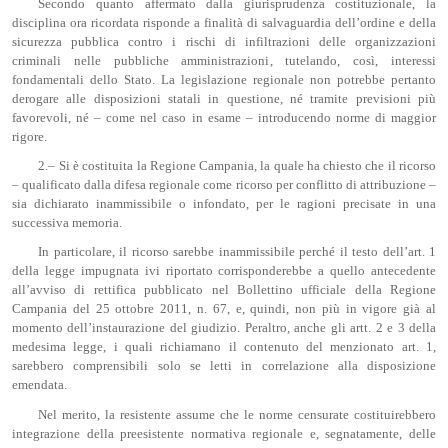
Secondo quanto affermato dalla giurisprudenza costituzionale, la
disciplina ora ricordata risponde a finalità di salvaguardia dell’ordine e della
sicurezza pubblica contro i rischi di infiltrazioni delle organizzazioni
criminali nelle pubbliche amministrazioni, tutelando, così, interessi
fondamentali dello Stato. La legislazione regionale non potrebbe pertanto
derogare alle disposizioni statali in questione, né tramite previsioni più
favorevoli, né – come nel caso in esame – introducendo norme di maggior
rigore.
2.– Si è costituita la Regione Campania, la quale ha chiesto che il ricorso
– qualificato dalla difesa regionale come ricorso per conflitto di attribuzione –
sia dichiarato inammissibile o infondato, per le ragioni precisate in una
successiva memoria.
In particolare, il ricorso sarebbe inammissibile perché il testo dell’art. 1
della legge impugnata ivi riportato corrisponderebbe a quello antecedente
all’avviso di rettifica pubblicato nel Bollettino ufficiale della Regione
Campania del 25 ottobre 2011, n. 67, e, quindi, non più in vigore già al
momento dell’instaurazione del giudizio. Peraltro, anche gli artt. 2 e 3 della
medesima legge, i quali richiamano il contenuto del menzionato art. 1,
sarebbero comprensibili solo se letti in correlazione alla disposizione
emendata.
Nel merito, la resistente assume che le norme censurate costituirebbero
integrazione della preesistente normativa regionale e, segnatamente, delle