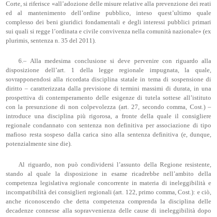
Corte, si riferisce «all’adozione delle misure relative alla prevenzione dei reati
ed al mantenimento dell’ordine pubblico, inteso quest’ultimo quale
complesso dei beni giuridici fondamentali e degli interessi pubblici primari
sui quali si regge l’ordinata e civile convivenza nella comunità nazionale» (ex
plurimis, sentenza n. 35 del 2011).
6.– Alla medesima conclusione si deve pervenire con riguardo alla
disposizione dell’art. 1 della legge regionale impugnata, la quale,
sovrapponendosi alla ricordata disciplina statale in tema di sospensione di
diritto – caratterizzata dalla previsione di termini massimi di durata, in una
prospettiva di contemperamento delle esigenze di tutela sottese all’istituto
con la presunzione di non colpevolezza (art. 27, secondo comma, Cost.) –
introduce una disciplina più rigorosa, a fronte della quale il consigliere
regionale condannato con sentenza non definitiva per associazione di tipo
mafioso resta sospeso dalla carica sino alla sentenza definitiva (e, dunque,
potenzialmente sine die).
Al riguardo, non può condividersi l’assunto della Regione resistente,
stando al quale la disposizione in esame ricadrebbe nell’ambito della
competenza legislativa regionale concorrente in materia di ineleggibilità e
incompatibilità dei consiglieri regionali (art. 122, primo comma, Cost.): e ciò,
anche riconoscendo che detta competenza comprenda la disciplina delle
decadenze connesse alla sopravvenienza delle cause di ineleggibilità dopo