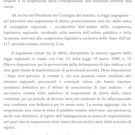
sospeso e la sospensione della corresponsione dell’indennità inerente alla
carica.
Ad avviso del Presidente del Consiglio dei ministri, la legge impugnata –
nel prevedere una sospensione di diritto, potenzialmente sine die, dalla carica
di consigliere regionale – eccederebbe dall’ambito della competenza
legislativa regionale, incidendo sulla materia dell’ordine pubblico e della
sicurezza, riservata alla competenza legislativa esclusiva dello Stato dall’art.
117, secondo comma, lettera h), Cost.
Il legislatore statale ha, in effetti, disciplinato la materia oggetto della
legge regionale in esame con l’art. 15 della legge 19 marzo 1990, n. 55
(Nuove disposizioni per la prevenzione della delinquenza di tipo mafioso e di
altre gravi forme di manifestazione di pericolosità sociale). Detta disposizione
– dopo aver previsto, al comma 1, che non possono essere candidati alle
elezioni regionali, provinciali e comunali coloro che hanno riportato
condanna definitiva per il delitto di associazione di tipo mafioso – al
successivo comma 4-bis stabilisce la sospensione di diritto dalla carica
consiliare, per un periodo di diciotto mesi, nei confronti di chi abbia riportato
una condanna non definitiva per lo stesso reato. La norma aggiunge che la
sospensione non cessa se entro il predetto termine interviene una pronuncia,
anche non definitiva, di rigetto dell’impugnazione in punto di responsabilità,
nel qual caso la sospensione viene meno decorsi dodici mesi dalla sentenza di
rigetto.