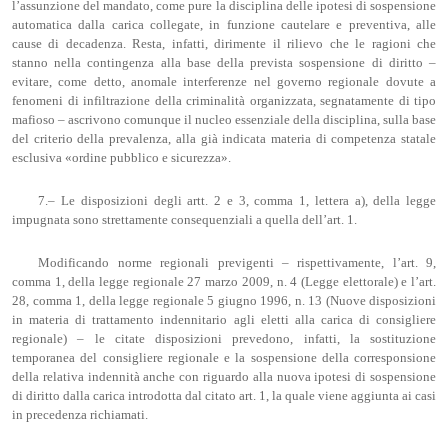
l’assunzione del mandato, come pure la disciplina delle ipotesi di sospensione
automatica dalla carica collegate, in funzione cautelare e preventiva, alle
cause di decadenza. Resta, infatti, dirimente il rilievo che le ragioni che
stanno nella contingenza alla base della prevista sospensione di diritto –
evitare, come detto, anomale interferenze nel governo regionale dovute a
fenomeni di infiltrazione della criminalità organizzata, segnatamente di tipo
mafioso – ascrivono comunque il nucleo essenziale della disciplina, sulla base
del criterio della prevalenza, alla già indicata materia di competenza statale
esclusiva «ordine pubblico e sicurezza».
7.– Le disposizioni degli artt. 2 e 3, comma 1, lettera a), della legge
impugnata sono strettamente consequenziali a quella dell’art. 1.
Modificando norme regionali previgenti – rispettivamente, l’art. 9,
comma 1, della legge regionale 27 marzo 2009, n. 4 (Legge elettorale) e l’art.
28, comma 1, della legge regionale 5 giugno 1996, n. 13 (Nuove disposizioni
in materia di trattamento indennitario agli eletti alla carica di consigliere
regionale) – le citate disposizioni prevedono, infatti, la sostituzione
temporanea del consigliere regionale e la sospensione della corresponsione
della relativa indennità anche con riguardo alla nuova ipotesi di sospensione
di diritto dalla carica introdotta dal citato art. 1, la quale viene aggiunta ai casi
in precedenza richiamati.