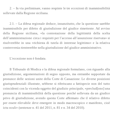
2. – In via preliminare, vanno respinte le tre eccezioni di inammissibilità
sollevate dalla Regione siciliana.
2.1. – La difesa regionale deduce, innanzitutto, che la questione sarebbe
inammissibile per difetto di giurisdizione del giudice rimettente. Ad avviso
della Regione siciliana, «la contestazione della legittimità della scelta
dell’amministrazione circa i requisiti per l’accesso all’assunzione riservata» si
risolverebbe in una «richiesta di tutela di interesse legittimo» e la relativa
controversia rientrerebbe nella giurisdizione del giudice amministrativo.
L’eccezione non è fondata.
Il Tribunale di Modica e la difesa regionale formulano, con riguardo alla
giurisdizione, argomentazioni di segno opposto, ma entrambe supportate da
pronunce delle sezioni unite della Corte di Cassazione. Le diverse posizioni
giurisprudenziali illustrate, sebbene si riferiscano a fattispecie non del tutto
coincidenti con la vicenda oggetto del giudizio principale, «preclud[ono] una
pronuncia di inammissibilità della questione perché sollevata da un giudice
privo di giurisdizione, avendo questa Corte affermato che il relativo difetto
per essere rilevabile deve emergere in modo macroscopico e manifesto, cioè
ictu oculi» (sentenze n. 41 del 2011, n. 81 e n. 34 del 2010).