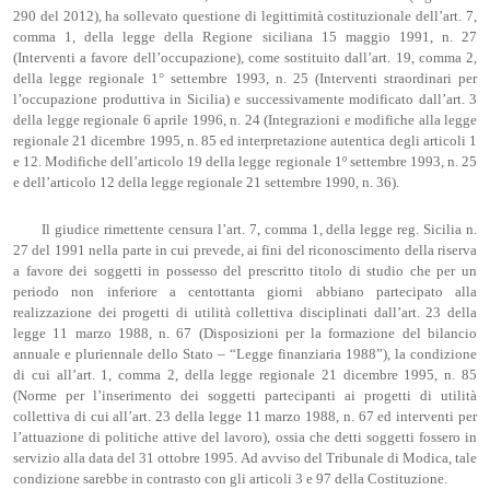
290 del 2012), ha sollevato questione di legittimità costituzionale dell’art. 7,
comma 1, della legge della Regione siciliana 15 maggio 1991, n. 27
(Interventi a favore dell’occupazione), come sostituito dall’art. 19, comma 2,
della legge regionale 1° settembre 1993, n. 25 (Interventi straordinari per
l’occupazione produttiva in Sicilia) e successivamente modificato dall’art. 3
della legge regionale 6 aprile 1996, n. 24 (Integrazioni e modifiche alla legge
regionale 21 dicembre 1995, n. 85 ed interpretazione autentica degli articoli 1
e 12. Modifiche dell’articolo 19 della legge regionale 1º settembre 1993, n. 25
e dell’articolo 12 della legge regionale 21 settembre 1990, n. 36).
Il giudice rimettente censura l’art. 7, comma 1, della legge reg. Sicilia n.
27 del 1991 nella parte in cui prevede, ai fini del riconoscimento della riserva
a favore dei soggetti in possesso del prescritto titolo di studio che per un
periodo non inferiore a centottanta giorni abbiano partecipato alla
realizzazione dei progetti di utilità collettiva disciplinati dall’art. 23 della
legge 11 marzo 1988, n. 67 (Disposizioni per la formazione del bilancio
annuale e pluriennale dello Stato – “Legge finanziaria 1988”), la condizione
di cui all’art. 1, comma 2, della legge regionale 21 dicembre 1995, n. 85
(Norme per l’inserimento dei soggetti partecipanti ai progetti di utilità
collettiva di cui all’art. 23 della legge 11 marzo 1988, n. 67 ed interventi per
l’attuazione di politiche attive del lavoro), ossia che detti soggetti fossero in
servizio alla data del 31 ottobre 1995. Ad avviso del Tribunale di Modica, tale
condizione sarebbe in contrasto con gli articoli 3 e 97 della Costituzione.