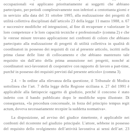
occupazionali «si applicano prioritariamente ai soggetti che abbiano
partecipato, per periodi complessivamente non inferiori a centottanta giorni e
in servizio alla data del 31 ottobre 1995, alla realizzazione dei progetti di
utilità collettiva disciplinati dall’articolo 23 della legge 11 marzo 1988, n. 67
e successive modifiche ed integrazioni, al fine di recuperare e valorizzare le
loro competenze e le loro capacità tecniche e professionali» (comma 2) e che
le «stesse misure trovano applicazione nei confronti di coloro che abbiano
partecipato alla realizzazione di progetti di utilità collettiva in qualità di
coordinatori in possesso dei requisiti di cui al presente articolo, iscritti nella
prima classe delle liste di collocamento e che abbiano mantenuto tale
requisito sin dall’atto della prima assunzione nei progetti, nonché ai
coordinatori soci-lavoratori di cooperative con rapporto di lavoro a part-time,
purché in possesso dei requisiti previsti dal presente articolo» (comma 3).
2.4. – In ordine alla rilevanza della questione, il Tribunale di Modica
sottolinea che l’art. 7 della legge della Regione siciliana n. 27 del 1991 è
applicabile alla fattispecie oggetto di giudizio, perché il concorso è stato
indetto con il bando pubblicato dopo le modifiche sopra illustrate. Di
conseguenza, «la procedura concorsuale, in forza del principio tempus regit
actum, doveva necessariamente recepire la suddetta normativa».
La disposizione, ad avviso del giudice rimettente, è applicabile nei
confronti del ricorrente nel giudizio principale. L’attore, sebbene in possesso
del requisito dello svolgimento dell’attività lavorativa ai sensi dell’art. 23