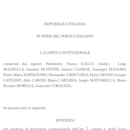
REPUBBLICA ITALIANA
IN NOME DEL POPOLO ITALIANO
LA CORTE COSTITUZIONALE
composta dai signori: Presidente: Franco GALLO; Giudici : Luigi
MAZZELLA, Gaetano SILVESTRI, Sabino CASSESE, Giuseppe TESAURO,
Paolo Maria NAPOLITANO, Alessandro CRISCUOLO, Paolo GROSSI, Giorgio
LATTANZI, Aldo CAROSI, Marta CARTABIA, Sergio MATTARELLA, Mario
Rosario MORELLI, Giancarlo CORAGGIO,
ha pronunciato la seguente
SENTENZA
nel giudizio di legittimità costituzionale dell’art. 7, comma 1, della legge