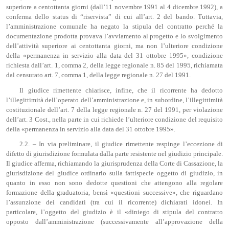
superiore a centottanta giorni (dall’11 novembre 1991 al 4 dicembre 1992), a
conferma dello status di “riservista” di cui all’art. 2 del bando. Tuttavia,
l’amministrazione comunale ha negato la stipula del contratto perché la
documentazione prodotta provava l’avviamento al progetto e lo svolgimento
dell’attività superiore ai centottanta giorni, ma non l’ulteriore condizione
della «permanenza in servizio alla data del 31 ottobre 1995», condizione
richiesta dall’art. 1, comma 2, della legge regionale n. 85 del 1995, richiamata
dal censurato art. 7, comma 1, della legge regionale n. 27 del 1991.
Il giudice rimettente chiarisce, infine, che il ricorrente ha dedotto
l’illegittimità dell’operato dell’amministrazione e, in subordine, l’illegittimità
costituzionale dell’art. 7 della legge regionale n. 27 del 1991, per violazione
dell’art. 3 Cost., nella parte in cui richiede l’ulteriore condizione del requisito
della «permanenza in servizio alla data del 31 ottobre 1995».
2.2. – In via preliminare, il giudice rimettente respinge l’eccezione di
difetto di giurisdizione formulata dalla parte resistente nel giudizio principale.
Il giudice afferma, richiamando la giurisprudenza della Corte di Cassazione, la
giurisdizione del giudice ordinario sulla fattispecie oggetto di giudizio, in
quanto in esso non sono dedotte questioni che attengono alla regolare
formazione della graduatoria, bensì «questioni successive», che riguardano
l’assunzione dei candidati (tra cui il ricorrente) dichiarati idonei. In
particolare, l’oggetto del giudizio è il «diniego di stipula del contratto
opposto dall’amministrazione (successivamente all’approvazione della