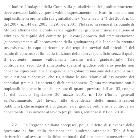
Inoltre, l’indagine della Corte sulla giurisdizione del giudice rimettente
deve arrestarsi laddove questi «abbia espressamente motivato in maniera non
implausibile in ordine alla sua giurisdizione» (sentenze n. 241 del 2008; n. 11
del 2007; n. 144 del 2005; n. 291 del 2001). Nel caso in esame il Tribunale di
Modica afferma che la controversia oggetto del giudizio principale attiene al
«diniego di stipula del contratto [di lavoro] opposto dall’amministrazione
(successivamente all’approvazione della graduatoria) alla luce della ritenuta
insussistenza, in capo al ricorrente, dei requisiti previsti dall’articolo 2 del
bando di concorso ai fini della fruizione della riserva (beneficio senza il quale
il ricorrente rimane validamente inserito nella graduatoria)». Tale
controversia, secondo il rimettente, spetta al giudice ordinario perché non
concerne «questioni che attengono alla regolare formazione della graduatoria,
ma questioni successive, che riguardano le fasi relative all’assunzione dei
candidati (tra cui il ricorrente) dichiarati idonei». Questa motivazione non è
implausibile, anche in considerazione di quanto previsto dall’art. 63, comma
1, del decreto legislativo 30 marzo 2001, n. 165 (Norme generali
sull’ordinamento del lavoro alle dipendenze delle amministrazioni
pubbliche), che assegna alla cognizione del giudice ordinario le controversie
concernenti l’assunzione al lavoro (ex plurimis, sentenza n. 81 del 2010).
2.2. – La Regione siciliana eccepisce, poi, il difetto di rilevanza della
questione ai fini della decisione nel giudizio principale. Tale difetto
deriverebbe, ad avviso della difesa regionale, dalla mancata impugnazione, da