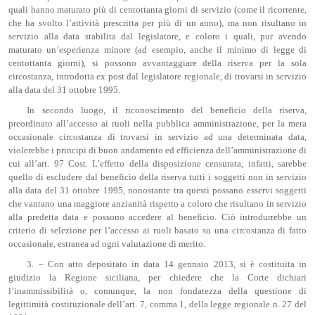
quali hanno maturato più di centottanta giorni di servizio (come il ricorrente,
che ha svolto l’attività prescritta per più di un anno), ma non risultano in
servizio alla data stabilita dal legislatore, e coloro i quali, pur avendo
maturato un’esperienza minore (ad esempio, anche il minimo di legge di
centottanta giorni), si possono avvantaggiare della riserva per la sola
circostanza, introdotta ex post dal legislatore regionale, di trovarsi in servizio
alla data del 31 ottobre 1995.
In secondo luogo, il riconoscimento del beneficio della riserva,
preordinato all’accesso ai ruoli nella pubblica amministrazione, per la mera
occasionale circostanza di trovarsi in servizio ad una determinata data,
violerebbe i principi di buon andamento ed efficienza dell’amministrazione di
cui all’art. 97 Cost. L’effetto della disposizione censurata, infatti, sarebbe
quello di escludere dal beneficio della riserva tutti i soggetti non in servizio
alla data del 31 ottobre 1995, nonostante tra questi possano esservi soggetti
che vantano una maggiore anzianità rispetto a coloro che risultano in servizio
alla predetta data e possono accedere al beneficio. Ciò introdurrebbe un
criterio di selezione per l’accesso ai ruoli basato su una circostanza di fatto
occasionale, estranea ad ogni valutazione di merito.
3. – Con atto depositato in data 14 gennaio 2013, si è costituita in
giudizio la Regione siciliana, per chiedere che la Corte dichiari
l’inammissibilità o, comunque, la non fondatezza della questione di
legittimità costituzionale dell’art. 7, comma 1, della legge regionale n. 27 del