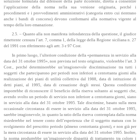
soluzione formulata dal difensore della parte ricorrente, diretta a consentire
l’applicazione della norma nella sua versione originaria, perché i
procedimenti e i provvedimenti amministrativi (categoria entro cui rientrano
anche i bandi di concorso) devono conformarsi alla normativa vigente al
tempo della loro emanazione.
2.5. – Quanto alla non manifesta infondatezza della questione, il giudice
rimettente censura l’art. 7, comma 1, della legge della Regione siciliana n. 27
del 1991 con riferimento agli artt. 3 e 97 Cost.
In primo luogo, l’ulteriore condizione della «permanenza in servizio alla
data del 31 ottobre 1995», non prevista nel testo originario, violerebbe l’art. 3
Cost., perché determinerebbe un’irragionevole discriminazione tra tutti i
soggetti che parteciparono per periodi non inferiori a centottanta giorni alla
realizzazione dei piani di utilità collettiva dal 1988, data di istituzione di
detti piani, al 1995, data di cessazione degli stessi. Questa condizione
imporrebbe di riconoscere il beneficio della riserva soltanto ai soggetti che,
avendo svolto un periodo di servizio non inferiore a centottanta giorni, siano
in servizio alla data del 31 ottobre 1995. Tale discrimine, basato sulla mera
occasionale circostanza di essere in servizio alla data del 31 ottobre 1995,
sarebbe irragionevole, in quanto la ratio della riserva contemplata dalla norma
risiederebbe nel tenere conto dell’esperienza che il soggetto matura con lo
svolgimento del prescritto periodo (almeno centottanta giorni), e non già per
la mera circostanza di essere in servizio alla data del 31 ottobre 1995. Inoltre,
la norma produrrebbe un’irragionevole disparità di trattamento tra coloro i