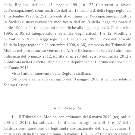
della Regione siciliana 15 maggio 1991, n. 27 (Interventi a favore
dell’occupazione), come sostituito dall’art. 19, comma 2, della legge regionale
1° settembre 1993, n. 25 (Interventi straordinari per l’occupazione produttiva
in Sicilia) e successivamente modificato dall’art. 3 della legge regionale 6
aprile 1996, n. 24 (Integrazioni e modifiche alla legge regionale 21 dicembre
1995, n. 85 ed interpretazione autentica degli articoli 1 e 12. Modifiche
dell’articolo 19 della legge regionale 1º settembre 1993, n. 25 e dell’articolo
12 della legge regionale 21 settembre 1990, n. 36), promosso dal Tribunale di
Modica nel procedimento vertente tra A. A. e il Comune di Scicli ed altro, con
ordinanza del 6 marzo 2012, iscritta al n. 290 del registro ordinanze 2012 e
pubblicata nella Gazzetta Ufficiale della Repubblica n. 1, prima serie speciale,
dell’anno 2013.
Visto l’atto di intervento della Regione siciliana;
Udito nella camera di consiglio dell’8 maggio 2013 il Giudice relatore
Sabino Cassese.
Ritenuto in fatto
1. – Il Tribunale di Modica, con ordinanza del 6 marzo 2012 (reg. ord. n.
290 del 2012), ha sollevato, in riferimento agli articoli 3 e 97 della
Costituzione, questione di legittimità costituzionale dell’art. 7, comma 1,
della legge della Regione siciliana 15 maggio 1991, n. 27 (Interventi a favore