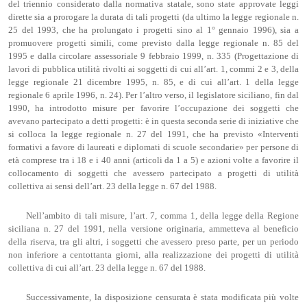
del triennio considerato dalla normativa statale, sono state approvate leggi
dirette sia a prorogare la durata di tali progetti (da ultimo la legge regionale n.
25 del 1993, che ha prolungato i progetti sino al 1° gennaio 1996), sia a
promuovere progetti simili, come previsto dalla legge regionale n. 85 del
1995 e dalla circolare assessoriale 9 febbraio 1999, n. 335 (Progettazione di
lavori di pubblica utilità rivolti ai soggetti di cui all’art. 1, commi 2 e 3, della
legge regionale 21 dicembre 1995, n. 85, e di cui all’art. 1 della legge
regionale 6 aprile 1996, n. 24). Per l’altro verso, il legislatore siciliano, fin dal
1990, ha introdotto misure per favorire l’occupazione dei soggetti che
avevano partecipato a detti progetti: è in questa seconda serie di iniziative che
si colloca la legge regionale n. 27 del 1991, che ha previsto «Interventi
formativi a favore di laureati e diplomati di scuole secondarie» per persone di
età comprese tra i 18 e i 40 anni (articoli da 1 a 5) e azioni volte a favorire il
collocamento di soggetti che avessero partecipato a progetti di utilità
collettiva ai sensi dell’art. 23 della legge n. 67 del 1988.
Nell’ambito di tali misure, l’art. 7, comma 1, della legge della Regione
siciliana n. 27 del 1991, nella versione originaria, ammetteva al beneficio
della riserva, tra gli altri, i soggetti che avessero preso parte, per un periodo
non inferiore a centottanta giorni, alla realizzazione dei progetti di utilità
collettiva di cui all’art. 23 della legge n. 67 del 1988.
Successivamente, la disposizione censurata è stata modificata più volte