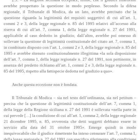
avrebbe prospettato la questione in modo perplesso. Secondo la difesa
regionale, il Tribunale di Modica, da un lato, avrebbe precisato che la
questione riguarda la legittimità dei requisiti soggettivi di cui all’art. 1,
commi 2 e 3, della legge regionale n. 85 del 1995 relativi all’accesso alla
riserva di cui all’art. 7, comma 1, della legge regionale n. 27 del 1991,
applicabile al caso dedotto in giudizio; dall’altro, avrebbe poi omesso di
sollevare la questione di legittimità costituzionale del citato art. 7, comma 1,
in combinato disposto con l’art. 1, commi 2 e 3, della legge regionale n. 85 del
1995 e avrebbe ritenuto costituzionalmente illegittima «la sola disposizione
dell’art. 7, comma 1, della legge regionale n. 27 del 1991, non pertinente, in
assenza del predetto richiamo all’art. 1, commi 2 e 3, della legge regionale n.
85 del 1995, rispetto alla fattispecie dedotta nel giudizio a quo».
Anche questa eccezione non è fondata.
Il Tribunale di Modica – sia nel testo dell’ordinanza, sia nel petitum –
precisa che la questione di legittimità costituzionale dell’art. 7, comma 1,
della legge della Regione siciliana n. 27 del 1991 è sollevata «nella parte in
cui prevede […] la condizione di cui all’art. 1, comma 2, della legge regionale
21 dicembre 1995, n. 85, ovverosia che detti soggetti debbano essere in
servizio alla data del 31 ottobre 1995». Emerge quindi in modo
inequivocabile che il giudice rimettente ha inteso censurare l’art. 7, comma 1,
della legge regionale n. 27 del 1991 con specifico riferimento alla condizione