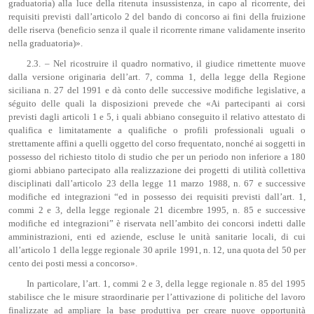
graduatoria) alla luce della ritenuta insussistenza, in capo al ricorrente, dei
requisiti previsti dall’articolo 2 del bando di concorso ai fini della fruizione
delle riserva (beneficio senza il quale il ricorrente rimane validamente inserito
nella graduatoria)».
2.3. – Nel ricostruire il quadro normativo, il giudice rimettente muove
dalla versione originaria dell’art. 7, comma 1, della legge della Regione
siciliana n. 27 del 1991 e dà conto delle successive modifiche legislative, a
séguito delle quali la disposizioni prevede che «Ai partecipanti ai corsi
previsti dagli articoli 1 e 5, i quali abbiano conseguito il relativo attestato di
qualifica e limitatamente a qualifiche o profili professionali uguali o
strettamente affini a quelli oggetto del corso frequentato, nonché ai soggetti in
possesso del richiesto titolo di studio che per un periodo non inferiore a 180
giorni abbiano partecipato alla realizzazione dei progetti di utilità collettiva
disciplinati dall’articolo 23 della legge 11 marzo 1988, n. 67 e successive
modifiche ed integrazioni “ed in possesso dei requisiti previsti dall’art. 1,
commi 2 e 3, della legge regionale 21 dicembre 1995, n. 85 e successive
modifiche ed integrazioni” è riservata nell’ambito dei concorsi indetti dalle
amministrazioni, enti ed aziende, escluse le unità sanitarie locali, di cui
all’articolo 1 della legge regionale 30 aprile 1991, n. 12, una quota del 50 per
cento dei posti messi a concorso».
In particolare, l’art. 1, commi 2 e 3, della legge regionale n. 85 del 1995
stabilisce che le misure straordinarie per l’attivazione di politiche del lavoro
finalizzate ad ampliare la base produttiva per creare nuove opportunità