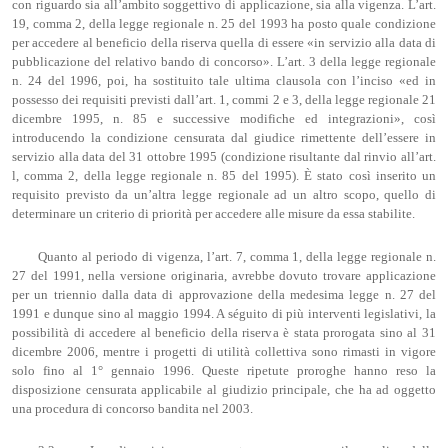
con riguardo sia all’ambito soggettivo di applicazione, sia alla vigenza. L’art.
19, comma 2, della legge regionale n. 25 del 1993 ha posto quale condizione
per accedere al beneficio della riserva quella di essere «in servizio alla data di
pubblicazione del relativo bando di concorso». L’art. 3 della legge regionale
n. 24 del 1996, poi, ha sostituito tale ultima clausola con l’inciso «ed in
possesso dei requisiti previsti dall’art. 1, commi 2 e 3, della legge regionale 21
dicembre 1995, n. 85 e successive modifiche ed integrazioni», così
introducendo la condizione censurata dal giudice rimettente dell’essere in
servizio alla data del 31 ottobre 1995 (condizione risultante dal rinvio all’art.
l, comma 2, della legge regionale n. 85 del 1995). È stato così inserito un
requisito previsto da un’altra legge regionale ad un altro scopo, quello di
determinare un criterio di priorità per accedere alle misure da essa stabilite.
Quanto al periodo di vigenza, l’art. 7, comma 1, della legge regionale n.
27 del 1991, nella versione originaria, avrebbe dovuto trovare applicazione
per un triennio dalla data di approvazione della medesima legge n. 27 del
1991 e dunque sino al maggio 1994. A séguito di più interventi legislativi, la
possibilità di accedere al beneficio della riserva è stata prorogata sino al 31
dicembre 2006, mentre i progetti di utilità collettiva sono rimasti in vigore
solo fino al 1° gennaio 1996. Queste ripetute proroghe hanno reso la
disposizione censurata applicabile al giudizio principale, che ha ad oggetto
una procedura di concorso bandita nel 2003.