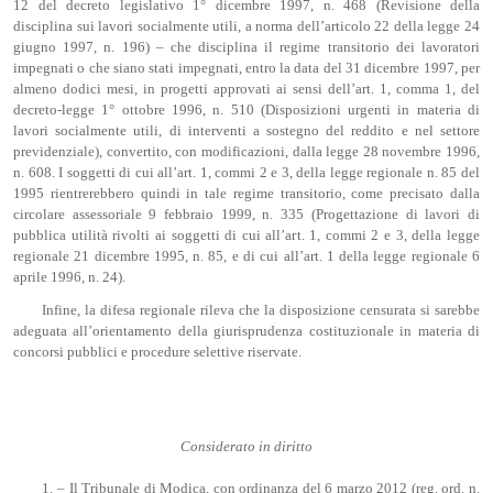
12 del decreto legislativo 1° dicembre 1997, n. 468 (Revisione della
disciplina sui lavori socialmente utili, a norma dell’articolo 22 della legge 24
giugno 1997, n. 196) – che disciplina il regime transitorio dei lavoratori
impegnati o che siano stati impegnati, entro la data del 31 dicembre 1997, per
almeno dodici mesi, in progetti approvati ai sensi dell’art. 1, comma 1, del
decreto-legge 1° ottobre 1996, n. 510 (Disposizioni urgenti in materia di
lavori socialmente utili, di interventi a sostegno del reddito e nel settore
previdenziale), convertito, con modificazioni, dalla legge 28 novembre 1996,
n. 608. I soggetti di cui all’art. 1, commi 2 e 3, della legge regionale n. 85 del
1995 rientrerebbero quindi in tale regime transitorio, come precisato dalla
circolare assessoriale 9 febbraio 1999, n. 335 (Progettazione di lavori di
pubblica utilità rivolti ai soggetti di cui all’art. 1, commi 2 e 3, della legge
regionale 21 dicembre 1995, n. 85, e di cui all’art. 1 della legge regionale 6
aprile 1996, n. 24).
Infine, la difesa regionale rileva che la disposizione censurata si sarebbe
adeguata all’orientamento della giurisprudenza costituzionale in materia di
concorsi pubblici e procedure selettive riservate.
Considerato in diritto
1. – Il Tribunale di Modica, con ordinanza del 6 marzo 2012 (reg. ord. n.