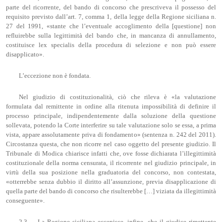
parte del ricorrente, del bando di concorso che prescriveva il possesso del
requisito previsto dall’art. 7, comma 1, della legge della Regione siciliana n.
27 del 1991, «stante che l’eventuale accoglimento della [questione] non
refluirebbe sulla legittimità del bando che, in mancanza di annullamento,
costituisce lex specialis della procedura di selezione e non può essere
disapplicato».
L’eccezione non è fondata.
Nel giudizio di costituzionalità, ciò che rileva è «la valutazione
formulata dal remittente in ordine alla ritenuta impossibilità di definire il
processo principale, indipendentemente dalla soluzione della questione
sollevata, potendo la Corte interferire su tale valutazione solo se essa, a prima
vista, appare assolutamente priva di fondamento» (sentenza n. 242 del 2011).
Circostanza questa, che non ricorre nel caso oggetto del presente giudizio. Il
Tribunale di Modica chiarisce infatti che, ove fosse dichiarata l’illegittimità
costituzionale della norma censurata, il ricorrente nel giudizio principale, in
virtù della sua posizione nella graduatoria del concorso, non contestata,
«otterrebbe senza dubbio il diritto all’assunzione, previa disapplicazione di
quella parte del bando di concorso che risulterebbe […] viziata da illegittimità
conseguente».
2.3. – La Regione siciliana eccepisce, infine, che il giudice rimettente