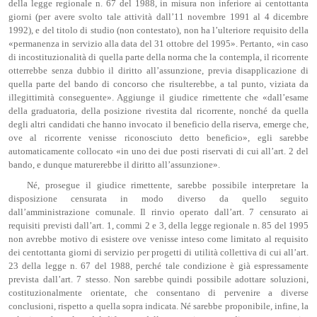
della legge regionale n. 67 del 1988, in misura non inferiore ai centottanta
giorni (per avere svolto tale attività dall’11 novembre 1991 al 4 dicembre
1992), e del titolo di studio (non contestato), non ha l’ulteriore requisito della
«permanenza in servizio alla data del 31 ottobre del 1995». Pertanto, «in caso
di incostituzionalità di quella parte della norma che la contempla, il ricorrente
otterrebbe senza dubbio il diritto all’assunzione, previa disapplicazione di
quella parte del bando di concorso che risulterebbe, a tal punto, viziata da
illegittimità conseguente». Aggiunge il giudice rimettente che «dall’esame
della graduatoria, della posizione rivestita dal ricorrente, nonché da quella
degli altri candidati che hanno invocato il beneficio della riserva, emerge che,
ove al ricorrente venisse riconosciuto detto beneficio», egli sarebbe
automaticamente collocato «in uno dei due posti riservati di cui all’art. 2 del
bando, e dunque maturerebbe il diritto all’assunzione».
Né, prosegue il giudice rimettente, sarebbe possibile interpretare la
disposizione censurata in modo diverso da quello seguito
dall’amministrazione comunale. Il rinvio operato dall’art. 7 censurato ai
requisiti previsti dall’art. 1, commi 2 e 3, della legge regionale n. 85 del 1995
non avrebbe motivo di esistere ove venisse inteso come limitato al requisito
dei centottanta giorni di servizio per progetti di utilità collettiva di cui all’art.
23 della legge n. 67 del 1988, perché tale condizione è già espressamente
prevista dall’art. 7 stesso. Non sarebbe quindi possibile adottare soluzioni,
costituzionalmente orientate, che consentano di pervenire a diverse
conclusioni, rispetto a quella sopra indicata. Né sarebbe proponibile, infine, la