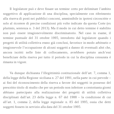
Il legislatore può e deve fissare un termine certo per delimitare l’ambito
soggettivo di applicazione di una disciplina, specialmente con riferimento
alla riserva di posti nei pubblici concorsi, ammissibile in ipotesi circoscritte e
solo al ricorrere di precise condizioni più volte indicate da questa Corte (ex
plurimis, sentenza n. 3 del 2013). Ma il modo in cui detto termine è stabilito
non può essere irragionevolmente discriminatorio. Nel caso in esame, il
termine puntuale del 31 ottobre 1995, introdotto dal legislatore quando i
progetti di utilità collettiva erano già conclusi, favorisce in modo arbitrario e
irragionevole l’occupazione di alcuni soggetti a danno di eventuali altri che,
ancora iscritti nelle liste di collocamento, avrebbero potuto anch’essi
beneficiare della riserva per tutto il periodo in cui la disciplina censurata è
rimasta in vigore.
Va dunque dichiarata l’illegittimità costituzionale dell’art. 7, comma 1,
della legge della Regione siciliana n. 27 del 1991, nella parte in cui prevede –
ai fini del riconoscimento della riserva a favore dei soggetti in possesso del
prescritto titolo di studio che per un periodo non inferiore a centottanta giorni
abbiano partecipato alla realizzazione dei progetti di utilità collettiva
disciplinati dall’art. 23 della legge n. 67 del 1988 – la condizione di cui
all’art. 1, comma 2, della legge regionale n. 85 del 1995, ossia che detti
soggetti fossero in servizio alla data del 31 ottobre 1995.