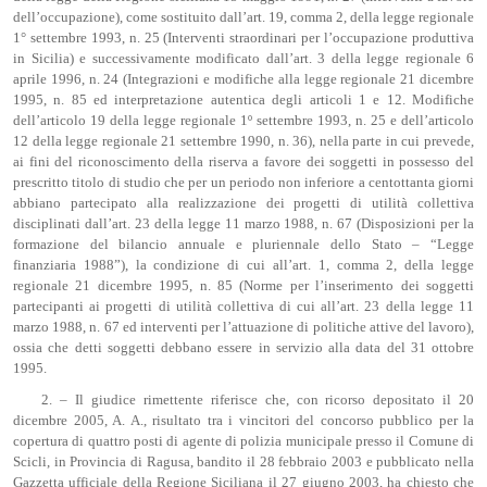
dell’occupazione), come sostituito dall’art. 19, comma 2, della legge regionale
1° settembre 1993, n. 25 (Interventi straordinari per l’occupazione produttiva
in Sicilia) e successivamente modificato dall’art. 3 della legge regionale 6
aprile 1996, n. 24 (Integrazioni e modifiche alla legge regionale 21 dicembre
1995, n. 85 ed interpretazione autentica degli articoli 1 e 12. Modifiche
dell’articolo 19 della legge regionale 1º settembre 1993, n. 25 e dell’articolo
12 della legge regionale 21 settembre 1990, n. 36), nella parte in cui prevede,
ai fini del riconoscimento della riserva a favore dei soggetti in possesso del
prescritto titolo di studio che per un periodo non inferiore a centottanta giorni
abbiano partecipato alla realizzazione dei progetti di utilità collettiva
disciplinati dall’art. 23 della legge 11 marzo 1988, n. 67 (Disposizioni per la
formazione del bilancio annuale e pluriennale dello Stato – “Legge
finanziaria 1988”), la condizione di cui all’art. 1, comma 2, della legge
regionale 21 dicembre 1995, n. 85 (Norme per l’inserimento dei soggetti
partecipanti ai progetti di utilità collettiva di cui all’art. 23 della legge 11
marzo 1988, n. 67 ed interventi per l’attuazione di politiche attive del lavoro),
ossia che detti soggetti debbano essere in servizio alla data del 31 ottobre
1995.
2. – Il giudice rimettente riferisce che, con ricorso depositato il 20
dicembre 2005, A. A., risultato tra i vincitori del concorso pubblico per la
copertura di quattro posti di agente di polizia municipale presso il Comune di
Scicli, in Provincia di Ragusa, bandito il 28 febbraio 2003 e pubblicato nella
Gazzetta ufficiale della Regione Siciliana il 27 giugno 2003, ha chiesto che