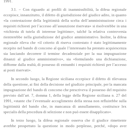
1991.
3.1. – Con riguardo ai profili di inammissibilità, la difesa regionale
eccepisce, innanzitutto, il difetto di giurisdizione del giudice adito, in quanto
«la contestazione della legittimità della scelta dell’amministrazione circa i
requisiti richiesti per l’accesso all’assunzione riservata» si risolverebbe in una
«richiesta di tutela di interesse legittimo», talché la relativa controversia
rientrerebbe nella giurisdizione del giudice amministrativo. Inoltre, la difesa
regionale rileva che «il criterio di riserva contestato è stato legittimamente
recepito nel bando di concorso al quale l’interessato ha prestato acquiescenza
sia lasciando decorrere il termine decadenziale per la sua impugnazione
dinanzi al giudice amministrativo», sia «formulando una dichiarazione,
difforme dalla realtà, di possesso di entrambi i requisiti richiesti per l’accesso
ai posti riservati».
In secondo luogo, la Regione siciliana eccepisce il difetto di rilevanza
della questione, ai fini della decisione nel giudizio principale, per la mancata
impugnazione del bando di concorso che prescriveva il possesso del requisito
previsto dall’art. 7, domma 1, della legge della Regione siciliana n. 27 del
1991, «stante che l’eventuale accoglimento della stessa non refluirebbe sulla
legittimità del bando che, in mancanza di annullamento, costituisce lex
specialis della procedura di selezione e non può essere disapplicato».
In terzo luogo, la difesa regionale osserva che il giudice rimettente
avrebbe prospettato la questione in modo perplesso, perché, «dopo aver