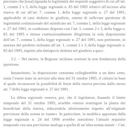
precisato che [essa] riguarda la legittimità dei requisiti soggettivi di cui all’art.
1, commi 2 e 3, della legge regionale n. 85 del 1995 relativi all’accesso alla
riserva di cui all’art. 7, comma 1, della legge regionale n. 27 del 1991,
applicabile al caso dedotto in giudizio, omette di sollevare questione di
legittimità costituzionale del suindicato art. 7, comma 1, della legge regionale
n. 27 del 1991, in combinato disposto con l’art. 1, commi 2 e 3, della legge n.
85 del 1995 e ritiene costituzionalmente illegittima la sola disposizione
dell’art. 7, comma 1, della legge regionale n. 27 del 1991, non pertinente, in
assenza del predetto richiamo all’art. 1, commi 2 e 3, della legge regionale n.
85 del 1995, rispetto alla fattispecie dedotta nel giudizio a quo».
3.2. – Nel merito, la Regione siciliana sostiene la non fondatezza della
questione.
Innanzitutto, la disposizione censurata collegherebbe a un fatto certo,
ossia l’essere stato in servizio alla data del 31 ottobre 1995, il criterio in base
al quale riconoscere la possibilità di fruire della riserva prevista dallo stesso
art. 7 della legge regionale n. 27 del 1991.
La difesa regionale osserva, poi, che il legislatore, fissando il limite
temporale del 31 ottobre 1995, avrebbe «inteso restringere la platea dei
beneficiari della riserva, riducendola ulteriormente rispetto all’originale
previsione della norma in esame». In particolare, la modifica apportata dalla
legge regionale n. 24 del 1996 avrebbe introdotto l’attuale requisito
temporale con una previsione analoga a quella di un’altra norma statale – l’art.