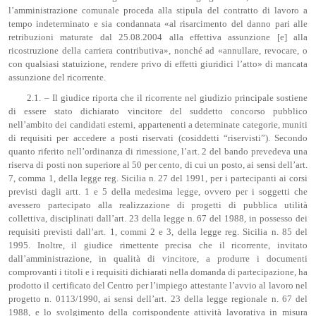
l’amministrazione comunale proceda alla stipula del contratto di lavoro a
tempo indeterminato e sia condannata «al risarcimento del danno pari alle
retribuzioni maturate dal 25.08.2004 alla effettiva assunzione [e] alla
ricostruzione della carriera contributiva», nonché ad «annullare, revocare, o
con qualsiasi statuizione, rendere privo di effetti giuridici l’atto» di mancata
assunzione del ricorrente.
2.1. – Il giudice riporta che il ricorrente nel giudizio principale sostiene
di essere stato dichiarato vincitore del suddetto concorso pubblico
nell’ambito dei candidati esterni, appartenenti a determinate categorie, muniti
di requisiti per accedere a posti riservati (cosiddetti “riservisti”). Secondo
quanto riferito nell’ordinanza di rimessione, l’art. 2 del bando prevedeva una
riserva di posti non superiore al 50 per cento, di cui un posto, ai sensi dell’art.
7, comma 1, della legge reg. Sicilia n. 27 del 1991, per i partecipanti ai corsi
previsti dagli artt. 1 e 5 della medesima legge, ovvero per i soggetti che
avessero partecipato alla realizzazione di progetti di pubblica utilità
collettiva, disciplinati dall’art. 23 della legge n. 67 del 1988, in possesso dei
requisiti previsti dall’art. 1, commi 2 e 3, della legge reg. Sicilia n. 85 del
1995. Inoltre, il giudice rimettente precisa che il ricorrente, invitato
dall’amministrazione, in qualità di vincitore, a produrre i documenti
comprovanti i titoli e i requisiti dichiarati nella domanda di partecipazione, ha
prodotto il certificato del Centro per l’impiego attestante l’avvio al lavoro nel
progetto n. 0113/1990, ai sensi dell’art. 23 della legge regionale n. 67 del
1988, e lo svolgimento della corrispondente attività lavorativa in misura