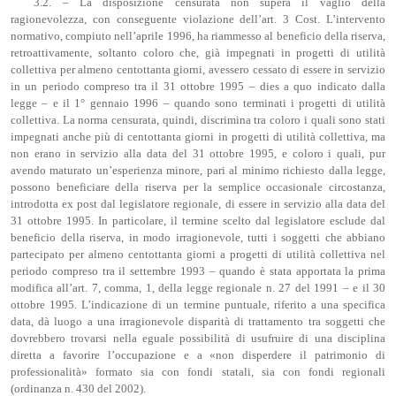
3.2. – La disposizione censurata non supera il vaglio della
ragionevolezza, con conseguente violazione dell’art. 3 Cost. L’intervento
normativo, compiuto nell’aprile 1996, ha riammesso al beneficio della riserva,
retroattivamente, soltanto coloro che, già impegnati in progetti di utilità
collettiva per almeno centottanta giorni, avessero cessato di essere in servizio
in un periodo compreso tra il 31 ottobre 1995 – dies a quo indicato dalla
legge – e il 1° gennaio 1996 – quando sono terminati i progetti di utilità
collettiva. La norma censurata, quindi, discrimina tra coloro i quali sono stati
impegnati anche più di centottanta giorni in progetti di utilità collettiva, ma
non erano in servizio alla data del 31 ottobre 1995, e coloro i quali, pur
avendo maturato un’esperienza minore, pari al minimo richiesto dalla legge,
possono beneficiare della riserva per la semplice occasionale circostanza,
introdotta ex post dal legislatore regionale, di essere in servizio alla data del
31 ottobre 1995. In particolare, il termine scelto dal legislatore esclude dal
beneficio della riserva, in modo irragionevole, tutti i soggetti che abbiano
partecipato per almeno centottanta giorni a progetti di utilità collettiva nel
periodo compreso tra il settembre 1993 – quando è stata apportata la prima
modifica all’art. 7, comma, 1, della legge regionale n. 27 del 1991 – e il 30
ottobre 1995. L’indicazione di un termine puntuale, riferito a una specifica
data, dà luogo a una irragionevole disparità di trattamento tra soggetti che
dovrebbero trovarsi nella eguale possibilità di usufruire di una disciplina
diretta a favorire l’occupazione e a «non disperdere il patrimonio di
professionalità» formato sia con fondi statali, sia con fondi regionali
(ordinanza n. 430 del 2002).