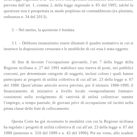
prevista dall’art. 1, comma 2, della legge regionale n. 85 del 1995, talché la
questione non è prospettata in modo perplesso né contraddittorio (ex plurimis,
ordinanza n. 34 del 2013).
3. – Nel merito, la questione è fondata.
3.1. – Debbono innanzitutto essere illustrati il quadro normativo in cui si
inserisce la disposizione censurata e le modifiche di cui essa è stata oggetto.
Al fine di favorire l’occupazione giovanile, l’art. 7 della legge della
Regione siciliana n. 27 del 1991 stabilisce una riserva di posti, nei pubblici
concorsi, per determinate categorie di soggetti, inclusi coloro i quali hanno
partecipato ai progetti di utilità collettiva di cui all’art. 23 della legge n. 67
del 1988. Quest’ultimo articolo aveva previsto, per il triennio 1988-1990, il
finanziamento di iniziative a livello locale «temporalmente limitate»
consistenti nello svolgimento di «attività di utilità collettiva» tramite
l’impiego, a tempo parziale, di giovani privi di occupazione ed iscritti nella
prima classe delle liste di collocamento.
Questa Corte ha già ricostruito le modalità con cui la Regione siciliana
ha regolato i progetti di utilità collettiva di cui all’art. 23 della legge n. 67 del
1988 (sentenze n. 310 del 1999 e n. 43 del 1996). Per un verso, allo scadere