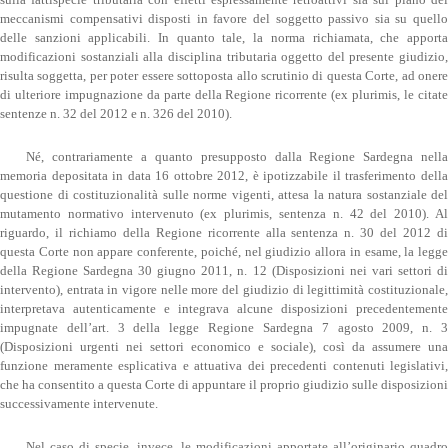
sulla fattispecie tributaria con effetti espressamente retroattivi sia sul piano dei
meccanismi compensativi disposti in favore del soggetto passivo sia su quello
delle sanzioni applicabili. In quanto tale, la norma richiamata, che apporta
modificazioni sostanziali alla disciplina tributaria oggetto del presente giudizio,
risulta soggetta, per poter essere sottoposta allo scrutinio di questa Corte, ad onere
di ulteriore impugnazione da parte della Regione ricorrente (ex plurimis, le citate
sentenze n. 32 del 2012 e n. 326 del 2010).
Né, contrariamente a quanto presupposto dalla Regione Sardegna nella
memoria depositata in data 16 ottobre 2012, è ipotizzabile il trasferimento della
questione di costituzionalità sulle norme vigenti, attesa la natura sostanziale del
mutamento normativo intervenuto (ex plurimis, sentenza n. 42 del 2010). Al
riguardo, il richiamo della Regione ricorrente alla sentenza n. 30 del 2012 di
questa Corte non appare conferente, poiché, nel giudizio allora in esame, la legge
della Regione Sardegna 30 giugno 2011, n. 12 (Disposizioni nei vari settori di
intervento), entrata in vigore nelle more del giudizio di legittimità costituzionale,
interpretava autenticamente e integrava alcune disposizioni precedentemente
impugnate dell’art. 3 della legge Regione Sardegna 7 agosto 2009, n. 3
(Disposizioni urgenti nei settori economico e sociale), così da assumere una
funzione meramente esplicativa e attuativa dei precedenti contenuti legislativi,
che ha consentito a questa Corte di appuntare il proprio giudizio sulle disposizioni
successivamente intervenute.
Nel caso di specie, invece, le modificazioni apportate all’originario quadro