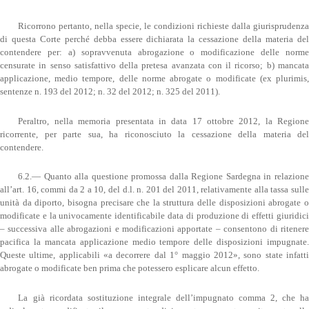
Ricorrono pertanto, nella specie, le condizioni richieste dalla giurisprudenza
di questa Corte perché debba essere dichiarata la cessazione della materia del
contendere per: a) sopravvenuta abrogazione o modificazione delle norme
censurate in senso satisfattivo della pretesa avanzata con il ricorso; b) mancata
applicazione, medio tempore, delle norme abrogate o modificate (ex plurimis,
sentenze n. 193 del 2012; n. 32 del 2012; n. 325 del 2011).
Peraltro, nella memoria presentata in data 17 ottobre 2012, la Regione
ricorrente, per parte sua, ha riconosciuto la cessazione della materia del
contendere.
6.2.— Quanto alla questione promossa dalla Regione Sardegna in relazione
all’art. 16, commi da 2 a 10, del d.l. n. 201 del 2011, relativamente alla tassa sulle
unità da diporto, bisogna precisare che la struttura delle disposizioni abrogate o
modificate e la univocamente identificabile data di produzione di effetti giuridici
– successiva alle abrogazioni e modificazioni apportate – consentono di ritenere
pacifica la mancata applicazione medio tempore delle disposizioni impugnate.
Queste ultime, applicabili «a decorrere dal 1° maggio 2012», sono state infatti
abrogate o modificate ben prima che potessero esplicare alcun effetto.
La già ricordata sostituzione integrale dell’impugnato comma 2, che ha