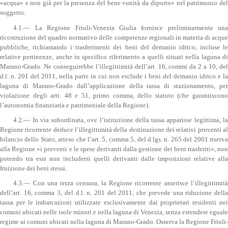
«acqua» e non già per la presenza del bene «unità da diporto» nel patrimonio del
soggetto.
4.1.— La Regione Friuli-Venezia Giulia fornisce preliminarmente una
ricostruzione del quadro normativo delle competenze regionali in materia di acque
pubbliche, richiamando i trasferimenti dei beni del demanio idrico, incluse le
relative pertinenze, anche in specifico riferimento a quelli situati nella laguna di
Marano-Grado. Ne conseguirebbe l’illegittimità dell’art. 16, commi da 2 a 10, del
d.l. n. 201 del 2011, nella parte in cui non esclude i beni del demanio idrico e la
laguna di Marano-Grado dall’applicazione della tassa di stazionamento, per
violazione degli artt. 48 e 51, primo comma, dello statuto (che garantiscono
l’autonomia finanziaria e patrimoniale della Regione).
4.2.— In via subordinata, ove l’istituzione della tassa apparisse legittima, la
Regione ricorrente deduce l’illegittimità della destinazione dei relativi proventi al
bilancio dello Stato, atteso che l’art. 5, comma 5, del d.lgs. n. 265 del 2001 riserva
alla Regione «i proventi e le spese derivanti dalla gestione dei beni trasferiti», non
potendo tra essi non includersi quelli derivanti dalle imposizioni relative alla
fruizione dei beni stessi.
4.3.— Con una terza censura, la Regione ricorrente asserisce l’illegittimità
dell’art. 16, comma 3, del d.l. n. 201 del 2011, che prevede una riduzione della
tassa per le imbarcazioni utilizzate esclusivamente dai proprietari residenti nei
comuni ubicati nelle isole minori e nella laguna di Venezia, senza estendere eguale
regime ai comuni ubicati nella laguna di Marano-Grado. Osserva la Regione Friuli-