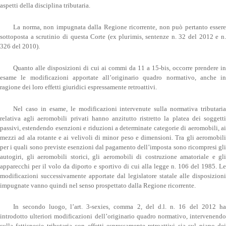
aspetti della disciplina tributaria.
La norma, non impugnata dalla Regione ricorrente, non può pertanto essere
sottoposta a scrutinio di questa Corte (ex plurimis, sentenze n. 32 del 2012 e n.
326 del 2010).
Quanto alle disposizioni di cui ai commi da 11 a 15-bis, occorre prendere in
esame le modificazioni apportate all’originario quadro normativo, anche in
ragione dei loro effetti giuridici espressamente retroattivi.
Nel caso in esame, le modificazioni intervenute sulla normativa tributaria
relativa agli aeromobili privati hanno anzitutto ristretto la platea dei soggetti
passivi, estendendo esenzioni e riduzioni a determinate categorie di aeromobili, ai
mezzi ad ala rotante e ai velivoli di minor peso e dimensioni. Tra gli aeromobili
per i quali sono previste esenzioni dal pagamento dell’imposta sono ricompresi gli
autogiri, gli aeromobili storici, gli aeromobili di costruzione amatoriale e gli
apparecchi per il volo da diporto e sportivo di cui alla legge n. 106 del 1985. Le
modificazioni successivamente apportate dal legislatore statale alle disposizioni
impugnate vanno quindi nel senso prospettato dalla Regione ricorrente.
In secondo luogo, l’art. 3-sexies, comma 2, del d.l. n. 16 del 2012 ha
introdotto ulteriori modificazioni dell’originario quadro normativo, intervenendo