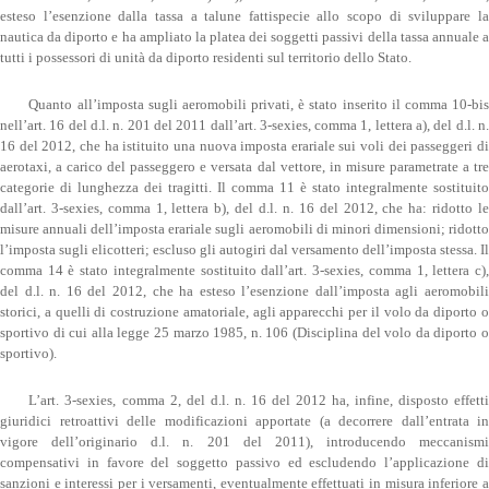
esteso l’esenzione dalla tassa a talune fattispecie allo scopo di sviluppare la
nautica da diporto e ha ampliato la platea dei soggetti passivi della tassa annuale a
tutti i possessori di unità da diporto residenti sul territorio dello Stato.
Quanto all’imposta sugli aeromobili privati, è stato inserito il comma 10-bis
nell’art. 16 del d.l. n. 201 del 2011 dall’art. 3-sexies, comma 1, lettera a), del d.l. n.
16 del 2012, che ha istituito una nuova imposta erariale sui voli dei passeggeri di
aerotaxi, a carico del passeggero e versata dal vettore, in misure parametrate a tre
categorie di lunghezza dei tragitti. Il comma 11 è stato integralmente sostituito
dall’art. 3-sexies, comma 1, lettera b), del d.l. n. 16 del 2012, che ha: ridotto le
misure annuali dell’imposta erariale sugli aeromobili di minori dimensioni; ridotto
l’imposta sugli elicotteri; escluso gli autogiri dal versamento dell’imposta stessa. Il
comma 14 è stato integralmente sostituito dall’art. 3-sexies, comma 1, lettera c),
del d.l. n. 16 del 2012, che ha esteso l’esenzione dall’imposta agli aeromobili
storici, a quelli di costruzione amatoriale, agli apparecchi per il volo da diporto o
sportivo di cui alla legge 25 marzo 1985, n. 106 (Disciplina del volo da diporto o
sportivo).
L’art. 3-sexies, comma 2, del d.l. n. 16 del 2012 ha, infine, disposto effetti
giuridici retroattivi delle modificazioni apportate (a decorrere dall’entrata in
vigore dell’originario d.l. n. 201 del 2011), introducendo meccanismi
compensativi in favore del soggetto passivo ed escludendo l’applicazione di
sanzioni e interessi per i versamenti, eventualmente effettuati in misura inferiore a