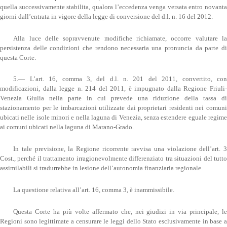
quella successivamente stabilita, qualora l’eccedenza venga versata entro novanta
giorni dall’entrata in vigore della legge di conversione del d.l. n. 16 del 2012.
Alla luce delle sopravvenute modifiche richiamate, occorre valutare la
persistenza delle condizioni che rendono necessaria una pronuncia da parte di
questa Corte.
5.— L’art. 16, comma 3, del d.l. n. 201 del 2011, convertito, con
modificazioni, dalla legge n. 214 del 2011, è impugnato dalla Regione Friuli-
Venezia Giulia nella parte in cui prevede una riduzione della tassa di
stazionamento per le imbarcazioni utilizzate dai proprietari residenti nei comuni
ubicati nelle isole minori e nella laguna di Venezia, senza estendere eguale regime
ai comuni ubicati nella laguna di Marano-Grado.
In tale previsione, la Regione ricorrente ravvisa una violazione dell’art. 3
Cost., perché il trattamento irragionevolmente differenziato tra situazioni del tutto
assimilabili si tradurrebbe in lesione dell’autonomia finanziaria regionale.
La questione relativa all’art. 16, comma 3, è inammissibile.
Questa Corte ha più volte affermato che, nei giudizi in via principale, le
Regioni sono legittimate a censurare le leggi dello Stato esclusivamente in base a