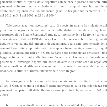
parametri relativi al riparto delle rispettive competenze e possono invocare altri
parametri soltanto ove la violazione di questi comporti una lesione delle
attribuzioni regionali costituzionalmente garantite (ex plurimis, sentenze n. 151
del 2012; n. 341 del 2009; n. 286 del 2004).
Tale circostanza non ricorre nel caso di specie, in quanto la violazione del
principio di ragionevolezza non incide sulla distribuzione delle competenze
costituzionali tra Stato e Regioni. Al riguardo, il richiamo della Regione ricorrente
alla sentenza n. 276 del 1991 di questa Corte – che consentirebbe alla Regione di
dedurre la violazione del principio di eguaglianza quale ente esponenziale della
comunità stanziata sul proprio territorio – appare inconferente, atteso che, in quel
giudizio, la violazione dell’art. 3 Cost. da parte della norma statale censurata – una
legge volta ad attribuire alla Regione Veneto e al Comune di Venezia una
posizione di privilegio rispetto alla scelta di altre città come sede di organismi
internazionali – si rifletteva comunque su parametri competenziali e sulla
riconosciuta attività di rilievo internazionale delle Regioni.
Ne consegue che la censura della Regione ricorrente dedotta in riferimento
all’art. 3 Cost. si connota per insufficiente motivazione sulla sua ridondanza sui
parametri competenziali della Regione stessa (ex plurimis, sentenza n. 341 del
2009).
6.— Con riguardo alle censure mosse in relazione all’art. 16, commi 2, 4, 5, 6,