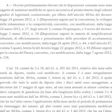
4.— Occorre preliminarmente rilevare che le disposizioni censurate sono state
oggetto di numerose modifiche in epoca successiva al promovimento degli odierni
giudizi di legittimità costituzionale, per effetto dell’articolo 60-bis del decreto-
legge 24 gennaio 2012, n. 1 (Disposizioni urgenti per la concorrenza, lo sviluppo
delle infrastrutture e la competitività), convertito, con modificazioni, dalla legge
24 marzo 2012, n. 27; degli articoli 3, comma 16-quinquies, e 3-sexies del decreto-
legge 2 marzo 2012, n. 16 (Disposizioni urgenti in materia di semplificazioni
tributarie, di efficientamento e potenziamento delle procedure di accertamento),
convertito, con modificazioni, dalla legge 26 aprile 2012, n. 44; e dell’articolo 67,
comma 5-quater, lettera b) del decreto-legge 22 giugno 2012, n. 83 (Misure urgenti
per la crescita del Paese), convertito, con modificazioni, dalla legge 7 agosto 2012,
n. 134.
L’art. 16, commi da 2 a 10, del d.l. n. 201 del 2011, relativo alla tassa sulle
unità da diporto, risulta così modificato: il comma 2 è stato integralmente
sostituito dall’art. 60-bis, comma 1, lettera a), del d.l. n. 1 del 2012, il quale
prevede che tutte le unità da diporto oltre i dieci metri sono assoggettate, a
decorrere dal 1° maggio di ogni anno, ad una tassa annuale in misure correlate a
dieci categorie di grandezza (in base alla lunghezza dello scafo); i commi 3 e 4
sono stati modificati dall’art. 60-bis, comma 1, lettere b) e c), del d.l. n. 1 del 2012,
che ha tra l’altro esteso l’applicazione della tassa anche al periodo di permanenza
in rimessaggio dei natanti; gli altri commi sono stati parzialmente modificati
dall’art. 60-bis, comma 1, lettere d) e e), del d.l. n. 1 del 2012, che ha, tra l’altro,