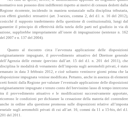
normativo non possono dirsi indifferenti rispetto ai motivi di censura dedotti dalla
Regione ricorrente, incidendo in maniera sostanziale sulla disciplina tributaria,
con effetti giuridici retroattivi (art. 3-sexies, comma 2, del d.l. n. 16 del 2012),
cosicché il supposto trasferimento della questione di costituzionalità, lungi dal
garantire il principio di effettività della tutela delle parti nel giudizio in via di
azione, supplirebbe impropriamente all’onere di impugnazione (sentenze n. 162
del 2007 e n. 137 del 2004).
Quanto al riscontro circa l’avvenuta applicazione delle disposizioni
originariamente impugnate, il provvedimento attuativo del Direttore generale
dell’Agenzia delle entrate (previsto dall’art. 15 del d.l. n. 201 del 2011), che
disciplina le modalità di versamento dell’imposta sugli aeromobili privati, è stato
emanato in data 3 febbraio 2012, e cioè soltanto ventinove giorni prima che la
disposizione impugnata venisse modificata. Pertanto, anche in assenza di elementi
certi forniti dalla Regione per valutare l’eventuale applicazione delle disposizioni
originariamente impugnate e tenuto conto del brevissimo lasso di tempo intercorso
tra il provvedimento attuativo e le modificazioni successivamente apportate,
ricorrono le condizioni per dichiarare la cessazione della materia del contendere
anche in ordine alla questione promossa sulle disposizioni relative all’imposta
erariale sugli aeromobili privati di cui all’art. 16, commi da 11 a 15-bis, del d.l.
201 del 2011.