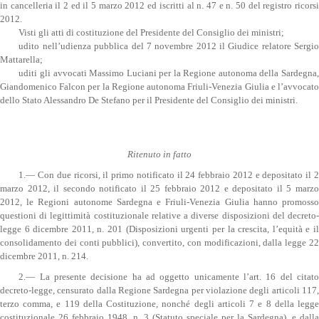
in cancelleria il 2 ed il 5 marzo 2012 ed iscritti al n. 47 e n. 50 del registro ricorsi
2012.
Visti gli atti di costituzione del Presidente del Consiglio dei ministri;
udito nell’udienza pubblica del 7 novembre 2012 il Giudice relatore Sergio
Mattarella;
uditi gli avvocati Massimo Luciani per la Regione autonoma della Sardegna,
Giandomenico Falcon per la Regione autonoma Friuli-Venezia Giulia e l’avvocato
dello Stato Alessandro De Stefano per il Presidente del Consiglio dei ministri.
Ritenuto in fatto
1.— Con due ricorsi, il primo notificato il 24 febbraio 2012 e depositato il 2
marzo 2012, il secondo notificato il 25 febbraio 2012 e depositato il 5 marzo
2012, le Regioni autonome Sardegna e Friuli-Venezia Giulia hanno promosso
questioni di legittimità costituzionale relative a diverse disposizioni del decreto-
legge 6 dicembre 2011, n. 201 (Disposizioni urgenti per la crescita, l’equità e il
consolidamento dei conti pubblici), convertito, con modificazioni, dalla legge 22
dicembre 2011, n. 214.
2.— La presente decisione ha ad oggetto unicamente l’art. 16 del citato
decreto-legge, censurato dalla Regione Sardegna per violazione degli articoli 117,
terzo comma, e 119 della Costituzione, nonché degli articoli 7 e 8 della legge
costituzionale 26 febbraio 1948, n. 3 (Statuto speciale per la Sardegna), e dalla