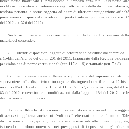
radicalmente modificato il presupposto di imposta censurato, unitamente alle
modificazioni sostanziali intervenute sugli altri aspetti della disciplina tributaria,
rendono pertanto la norma soggetta ad onere di ulteriore impugnazione affinché
possa essere sottoposta allo scrutinio di questa Corte (ex plurimis, sentenze n. 32
del 2012 e n. 326 del 2010).
Anche in relazione a tali censure va pertanto dichiarata la cessazione della
materia del contendere.
7.— Ulteriori disposizioni oggetto di censura sono costituite dai commi da 11
a 15-bis, dell’art. 16 del d.l. n. 201 del 2011, impugnate dalla Regione Sardegna
per violazione di norme costituzionali (artt. 117 e 119) e statutarie (artt. 7 e 8).
Occorre preliminarmente soffermarsi sugli effetti del sopramenzionato ius
superveniens sulle disposizioni impugnate, distinguendo tra il comma 10-bis –
inserito all’art. 16 del d.l. n. 201 del 2011 dall’art. 67, comma 5-quater, del d.l. n.
83 del 2012, convertito, con modificazioni, dalla legge n. 134 del 2012 – e le
disposizioni sopra richiamate.
Il comma 10-bis ha istituito una nuova imposta erariale sui voli di passeggeri
di aerotaxi, applicata anche sui “voli taxi” effettuati tramite elicottero. Tale
disposizione apporta, quindi, modificazioni sostanziali alle norme impugnate,
istituendo un tributo nuovo sia nei presupposti di imposta sia negli ulteriori