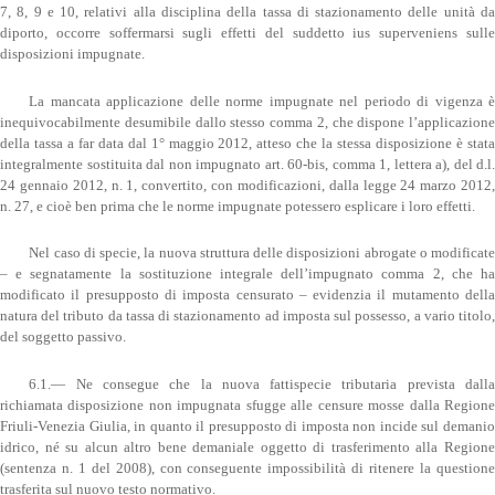
7, 8, 9 e 10, relativi alla disciplina della tassa di stazionamento delle unità da
diporto, occorre soffermarsi sugli effetti del suddetto ius superveniens sulle
disposizioni impugnate.
La mancata applicazione delle norme impugnate nel periodo di vigenza è
inequivocabilmente desumibile dallo stesso comma 2, che dispone l’applicazione
della tassa a far data dal 1° maggio 2012, atteso che la stessa disposizione è stata
integralmente sostituita dal non impugnato art. 60-bis, comma 1, lettera a), del d.l.
24 gennaio 2012, n. 1, convertito, con modificazioni, dalla legge 24 marzo 2012,
n. 27, e cioè ben prima che le norme impugnate potessero esplicare i loro effetti.
Nel caso di specie, la nuova struttura delle disposizioni abrogate o modificate
– e segnatamente la sostituzione integrale dell’impugnato comma 2, che ha
modificato il presupposto di imposta censurato – evidenzia il mutamento della
natura del tributo da tassa di stazionamento ad imposta sul possesso, a vario titolo,
del soggetto passivo.
6.1.— Ne consegue che la nuova fattispecie tributaria prevista dalla
richiamata disposizione non impugnata sfugge alle censure mosse dalla Regione
Friuli-Venezia Giulia, in quanto il presupposto di imposta non incide sul demanio
idrico, né su alcun altro bene demaniale oggetto di trasferimento alla Regione
(sentenza n. 1 del 2008), con conseguente impossibilità di ritenere la questione
trasferita sul nuovo testo normativo.