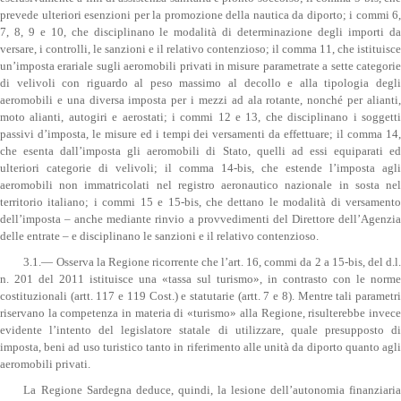
prevede ulteriori esenzioni per la promozione della nautica da diporto; i commi 6,
7, 8, 9 e 10, che disciplinano le modalità di determinazione degli importi da
versare, i controlli, le sanzioni e il relativo contenzioso; il comma 11, che istituisce
un’imposta erariale sugli aeromobili privati in misure parametrate a sette categorie
di velivoli con riguardo al peso massimo al decollo e alla tipologia degli
aeromobili e una diversa imposta per i mezzi ad ala rotante, nonché per alianti,
moto alianti, autogiri e aerostati; i commi 12 e 13, che disciplinano i soggetti
passivi d’imposta, le misure ed i tempi dei versamenti da effettuare; il comma 14,
che esenta dall’imposta gli aeromobili di Stato, quelli ad essi equiparati ed
ulteriori categorie di velivoli; il comma 14-bis, che estende l’imposta agli
aeromobili non immatricolati nel registro aeronautico nazionale in sosta nel
territorio italiano; i commi 15 e 15-bis, che dettano le modalità di versamento
dell’imposta – anche mediante rinvio a provvedimenti del Direttore dell’Agenzia
delle entrate – e disciplinano le sanzioni e il relativo contenzioso.
3.1.— Osserva la Regione ricorrente che l’art. 16, commi da 2 a 15-bis, del d.l.
n. 201 del 2011 istituisce una «tassa sul turismo», in contrasto con le norme
costituzionali (artt. 117 e 119 Cost.) e statutarie (artt. 7 e 8). Mentre tali parametri
riservano la competenza in materia di «turismo» alla Regione, risulterebbe invece
evidente l’intento del legislatore statale di utilizzare, quale presupposto di
imposta, beni ad uso turistico tanto in riferimento alle unità da diporto quanto agli
aeromobili privati.
La Regione Sardegna deduce, quindi, la lesione dell’autonomia finanziaria