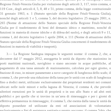
Regione Friuli-Venezia Giulia per violazione degli articoli 3, 117, terzo comma, e
119 Cost., degli articoli 4, 5, 8, 48 e 51, primo comma, della legge costituzionale
31 gennaio 1963, n. 1 (Statuto speciale della Regione Friuli-Venezia Giulia),
nonché degli articoli 1 e 5, comma 5, del decreto legislativo 25 maggio 2001, n.
265 (Norme di attuazione dello Statuto speciale della Regione Friuli-Venezia
Giulia per il trasferimento di beni del demanio idrico e marittimo, nonché di
funzioni in materia di risorse idriche e di difesa del suolo), e degli articoli 9 e 11,
comma 1, del decreto legislativo 1 aprile 2004, n. 111 (Norme di attuazione dello
Statuto speciale della Regione Friuli-Venezia Giulia concernenti il trasferimento di
funzioni in materia di viabilità e trasporti).
3.— La Regione Sardegna impugna le seguenti norme: il comma 2, che, a
decorrere dal 1° maggio 2012, assoggetta le unità da diporto che stazionino in
porti marittimi nazionali, navighino o siano ancorate in acque pubbliche, al
pagamento di una tassa annuale di stazionamento, calcolata per ogni giorno, o
frazione di esso, in misure parametrate a nove categorie di lunghezza dello scafo; il
comma 3, che prevede una riduzione della tassa per le unità con scafo di lunghezza
fino a dodici metri, utilizzate esclusivamente dai proprietari residenti nei comuni
ubicati nelle isole minori e nella laguna di Venezia; il comma 4, che prevede
ulteriori esenzioni per le unità di proprietà o in uso allo Stato e ad altri enti
pubblici e per quelle che si trovino in un’area di rimessaggio e per i giorni di
effettiva permanenza in rimessaggio; il comma 5, che esenta dalla tassa le unità da
diporto possedute ed utilizzate da enti ed associazioni di volontariato
esclusivamente a fini di assistenza sanitaria e pronto soccorso; il comma 5-bis, che