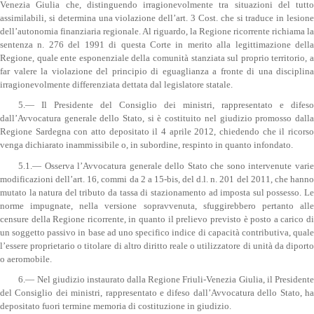
Venezia Giulia che, distinguendo irragionevolmente tra situazioni del tutto
assimilabili, si determina una violazione dell’art. 3 Cost. che si traduce in lesione
dell’autonomia finanziaria regionale. Al riguardo, la Regione ricorrente richiama la
sentenza n. 276 del 1991 di questa Corte in merito alla legittimazione della
Regione, quale ente esponenziale della comunità stanziata sul proprio territorio, a
far valere la violazione del principio di eguaglianza a fronte di una disciplina
irragionevolmente differenziata dettata dal legislatore statale.
5.— Il Presidente del Consiglio dei ministri, rappresentato e difeso
dall’Avvocatura generale dello Stato, si è costituito nel giudizio promosso dalla
Regione Sardegna con atto depositato il 4 aprile 2012, chiedendo che il ricorso
venga dichiarato inammissibile o, in subordine, respinto in quanto infondato.
5.1.— Osserva l’Avvocatura generale dello Stato che sono intervenute varie
modificazioni dell’art. 16, commi da 2 a 15-bis, del d.l. n. 201 del 2011, che hanno
mutato la natura del tributo da tassa di stazionamento ad imposta sul possesso. Le
norme impugnate, nella versione sopravvenuta, sfuggirebbero pertanto alle
censure della Regione ricorrente, in quanto il prelievo previsto è posto a carico di
un soggetto passivo in base ad uno specifico indice di capacità contributiva, quale
l’essere proprietario o titolare di altro diritto reale o utilizzatore di unità da diporto
o aeromobile.
6.— Nel giudizio instaurato dalla Regione Friuli-Venezia Giulia, il Presidente
del Consiglio dei ministri, rappresentato e difeso dall’Avvocatura dello Stato, ha
depositato fuori termine memoria di costituzione in giudizio.