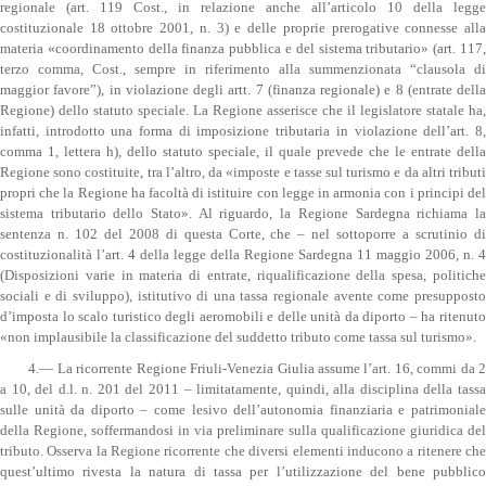
regionale (art. 119 Cost., in relazione anche all’articolo 10 della legge
costituzionale 18 ottobre 2001, n. 3) e delle proprie prerogative connesse alla
materia «coordinamento della finanza pubblica e del sistema tributario» (art. 117,
terzo comma, Cost., sempre in riferimento alla summenzionata “clausola di
maggior favore”), in violazione degli artt. 7 (finanza regionale) e 8 (entrate della
Regione) dello statuto speciale. La Regione asserisce che il legislatore statale ha,
infatti, introdotto una forma di imposizione tributaria in violazione dell’art. 8,
comma 1, lettera h), dello statuto speciale, il quale prevede che le entrate della
Regione sono costituite, tra l’altro, da «imposte e tasse sul turismo e da altri tributi
propri che la Regione ha facoltà di istituire con legge in armonia con i principi del
sistema tributario dello Stato». Al riguardo, la Regione Sardegna richiama la
sentenza n. 102 del 2008 di questa Corte, che – nel sottoporre a scrutinio di
costituzionalità l’art. 4 della legge della Regione Sardegna 11 maggio 2006, n. 4
(Disposizioni varie in materia di entrate, riqualificazione della spesa, politiche
sociali e di sviluppo), istitutivo di una tassa regionale avente come presupposto
d’imposta lo scalo turistico degli aeromobili e delle unità da diporto – ha ritenuto
«non implausibile la classificazione del suddetto tributo come tassa sul turismo».
4.— La ricorrente Regione Friuli-Venezia Giulia assume l’art. 16, commi da 2
a 10, del d.l. n. 201 del 2011 – limitatamente, quindi, alla disciplina della tassa
sulle unità da diporto – come lesivo dell’autonomia finanziaria e patrimoniale
della Regione, soffermandosi in via preliminare sulla qualificazione giuridica del
tributo. Osserva la Regione ricorrente che diversi elementi inducono a ritenere che
quest’ultimo rivesta la natura di tassa per l’utilizzazione del bene pubblico