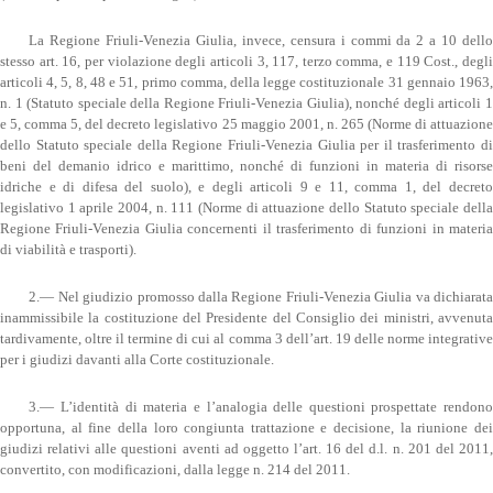
La Regione Friuli-Venezia Giulia, invece, censura i commi da 2 a 10 dello
stesso art. 16, per violazione degli articoli 3, 117, terzo comma, e 119 Cost., degli
articoli 4, 5, 8, 48 e 51, primo comma, della legge costituzionale 31 gennaio 1963,
n. 1 (Statuto speciale della Regione Friuli-Venezia Giulia), nonché degli articoli 1
e 5, comma 5, del decreto legislativo 25 maggio 2001, n. 265 (Norme di attuazione
dello Statuto speciale della Regione Friuli-Venezia Giulia per il trasferimento di
beni del demanio idrico e marittimo, nonché di funzioni in materia di risorse
idriche e di difesa del suolo), e degli articoli 9 e 11, comma 1, del decreto
legislativo 1 aprile 2004, n. 111 (Norme di attuazione dello Statuto speciale della
Regione Friuli-Venezia Giulia concernenti il trasferimento di funzioni in materia
di viabilità e trasporti).
2.— Nel giudizio promosso dalla Regione Friuli-Venezia Giulia va dichiarata
inammissibile la costituzione del Presidente del Consiglio dei ministri, avvenuta
tardivamente, oltre il termine di cui al comma 3 dell’art. 19 delle norme integrative
per i giudizi davanti alla Corte costituzionale.
3.— L’identità di materia e l’analogia delle questioni prospettate rendono
opportuna, al fine della loro congiunta trattazione e decisione, la riunione dei
giudizi relativi alle questioni aventi ad oggetto l’art. 16 del d.l. n. 201 del 2011,
convertito, con modificazioni, dalla legge n. 214 del 2011.