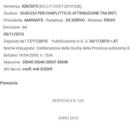
Sentenza
328/2010
(ECLI:IT:COST:2010:328)
Giudizio:
GIUDIZIO PER CONFLITTO DI ATTRIBUZIONE TRA ENTI
Presidente:
AMIRANTE
- Redattore:
DE SIERVO
- Relatore:
FRIGO
Decisione del
03/11/2010
Deposito de˙l
17/11/2010
; Pubblicazione in G. U.
24/11/2010
n.
47
Norme impugnate: Deliberazione della Giunta della Provincia autonoma di
Bolzano 14/04/2009, n. 1034.
Massime:
35045
35046
35047
35048
Atti decisi:
confl. enti 5/2009
Pronuncia
SENTENZA N. 328
ANNO 2010