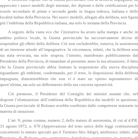
approvato i nuovi modelli degli attestati, dei diplomi e delle certificazioni per le
scuole secondarie di primo e secondo grado in lingua tedesca, italiana e delle
località ladine della Provincia. Nei nuovi modelli, allegati alla delibera, non figura
più l’emblema della Repubblica italiana, ma solo lo stemma della Provincia.
A seguito della vasta eco che l’iniziativa ha avuto sulla stampa e anche in
ambito politico locale, la Giunta provinciale ha successivamente deciso di
sospendere gli effetti della delibera. Ciò non escluderebbe, tuttavia, la sussistenza
di un interesse attuale all’impugnativa: la circostanza, infatti, che la delibera non
sia stata revocata, ma solo sospesa; l’intento, manifestato pubblicamente dal
Presidente della Provincia, di rimandare al prossimo anno la sua attuazione; il fatto
che la Giunta provinciale abbia limitato la sospensione alla nuova disciplina
riguardante gli emblemi, confermando, per il resto, le disposizioni della delibera
impugnata, dimostrerebbero che non vi è stato un «pieno superamento» di
quest’ultima, ma solo un differimento della sua concreta operatività.
Ciò premesso, il Presidente del Consiglio dei ministri assume che, nel
disporre l’eliminazione dell’emblema della Repubblica dai modelli in questione,
la Giunta provinciale di Bolzano avrebbe esorbitato dalle competenze statutarie in
materia di istruzione.
L’art. 9, primo comma, numero 2, dello statuto di autonomia, di cui al d.P.R.
31 agosto 1972, n. 670 (Approvazione del testo unico delle leggi costituzionali
concernenti lo statuto speciale per il Trentino-Alto Adige), attribuisce, infatti, alla
Provincia di Bolzano una competenza legislativa concorrente in materia di