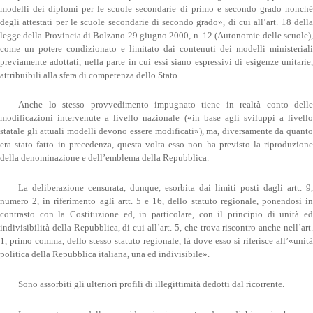
modelli dei diplomi per le scuole secondarie di primo e secondo grado nonché
degli attestati per le scuole secondarie di secondo grado», di cui all’art. 18 della
legge della Provincia di Bolzano 29 giugno 2000, n. 12 (Autonomie delle scuole),
come un potere condizionato e limitato dai contenuti dei modelli ministeriali
previamente adottati, nella parte in cui essi siano espressivi di esigenze unitarie,
attribuibili alla sfera di competenza dello Stato.
Anche lo stesso provvedimento impugnato tiene in realtà conto delle
modificazioni intervenute a livello nazionale («in base agli sviluppi a livello
statale gli attuali modelli devono essere modificati»), ma, diversamente da quanto
era stato fatto in precedenza, questa volta esso non ha previsto la riproduzione
della denominazione e dell’emblema della Repubblica.
La deliberazione censurata, dunque, esorbita dai limiti posti dagli artt. 9,
numero 2, in riferimento agli artt. 5 e 16, dello statuto regionale, ponendosi in
contrasto con la Costituzione ed, in particolare, con il principio di unità ed
indivisibilità della Repubblica, di cui all’art. 5, che trova riscontro anche nell’art.
1, primo comma, dello stesso statuto regionale, là dove esso si riferisce all’«unità
politica della Repubblica italiana, una ed indivisibile».
Sono assorbiti gli ulteriori profili di illegittimità dedotti dal ricorrente.