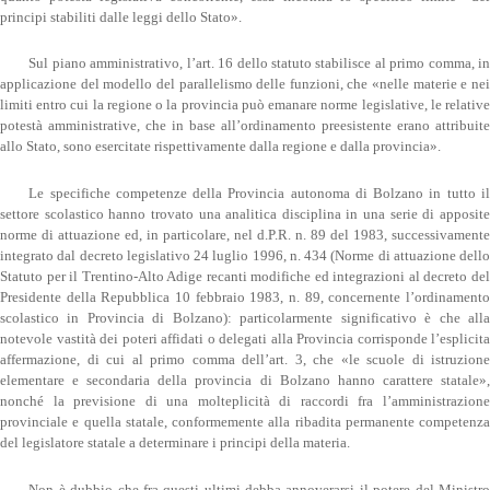
principi stabiliti dalle leggi dello Stato».
Sul piano amministrativo, l’art. 16 dello statuto stabilisce al primo comma, in
applicazione del modello del parallelismo delle funzioni, che «nelle materie e nei
limiti entro cui la regione o la provincia può emanare norme legislative, le relative
potestà amministrative, che in base all’ordinamento preesistente erano attribuite
allo Stato, sono esercitate rispettivamente dalla regione e dalla provincia».
Le specifiche competenze della Provincia autonoma di Bolzano in tutto il
settore scolastico hanno trovato una analitica disciplina in una serie di apposite
norme di attuazione ed, in particolare, nel d.P.R. n. 89 del 1983, successivamente
integrato dal decreto legislativo 24 luglio 1996, n. 434 (Norme di attuazione dello
Statuto per il Trentino-Alto Adige recanti modifiche ed integrazioni al decreto del
Presidente della Repubblica 10 febbraio 1983, n. 89, concernente l’ordinamento
scolastico in Provincia di Bolzano): particolarmente significativo è che alla
notevole vastità dei poteri affidati o delegati alla Provincia corrisponde l’esplicita
affermazione, di cui al primo comma dell’art. 3, che «le scuole di istruzione
elementare e secondaria della provincia di Bolzano hanno carattere statale»,
nonché la previsione di una molteplicità di raccordi fra l’amministrazione
provinciale e quella statale, conformemente alla ribadita permanente competenza
del legislatore statale a determinare i principi della materia.
Non è dubbio che fra questi ultimi debba annoverarsi il potere del Ministro