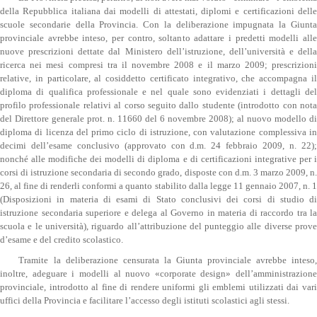
della Repubblica italiana dai modelli di attestati, diplomi e certificazioni delle
scuole secondarie della Provincia. Con la deliberazione impugnata la Giunta
provinciale avrebbe inteso, per contro, soltanto adattare i predetti modelli alle
nuove prescrizioni dettate dal Ministero dell’istruzione, dell’università e della
ricerca nei mesi compresi tra il novembre 2008 e il marzo 2009; prescrizioni
relative, in particolare, al cosiddetto certificato integrativo, che accompagna il
diploma di qualifica professionale e nel quale sono evidenziati i dettagli del
profilo professionale relativi al corso seguito dallo studente (introdotto con nota
del Direttore generale prot. n. 11660 del 6 novembre 2008); al nuovo modello di
diploma di licenza del primo ciclo di istruzione, con valutazione complessiva in
decimi dell’esame conclusivo (approvato con d.m. 24 febbraio 2009, n. 22);
nonché alle modifiche dei modelli di diploma e di certificazioni integrative per i
corsi di istruzione secondaria di secondo grado, disposte con d.m. 3 marzo 2009, n.
26, al fine di renderli conformi a quanto stabilito dalla legge 11 gennaio 2007, n. 1
(Disposizioni in materia di esami di Stato conclusivi dei corsi di studio di
istruzione secondaria superiore e delega al Governo in materia di raccordo tra la
scuola e le università), riguardo all’attribuzione del punteggio alle diverse prove
d’esame e del credito scolastico.
Tramite la deliberazione censurata la Giunta provinciale avrebbe inteso,
inoltre, adeguare i modelli al nuovo «corporate design» dell’amministrazione
provinciale, introdotto al fine di rendere uniformi gli emblemi utilizzati dai vari
uffici della Provincia e facilitare l’accesso degli istituti scolastici agli stessi.