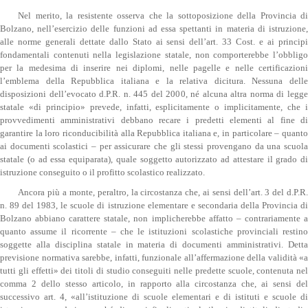
Nel merito, la resistente osserva che la sottoposizione della Provincia di
Bolzano, nell’esercizio delle funzioni ad essa spettanti in materia di istruzione,
alle norme generali dettate dallo Stato ai sensi dell’art. 33 Cost. e ai principi
fondamentali contenuti nella legislazione statale, non comporterebbe l’obbligo
per la medesima di inserire nei diplomi, nelle pagelle e nelle certificazioni
l’emblema della Repubblica italiana e la relativa dicitura. Nessuna delle
disposizioni dell’evocato d.P.R. n. 445 del 2000, né alcuna altra norma di legge
statale «di principio» prevede, infatti, esplicitamente o implicitamente, che i
provvedimenti amministrativi debbano recare i predetti elementi al fine di
garantire la loro riconducibilità alla Repubblica italiana e, in particolare – quanto
ai documenti scolastici – per assicurare che gli stessi provengano da una scuola
statale (o ad essa equiparata), quale soggetto autorizzato ad attestare il grado di
istruzione conseguito o il profitto scolastico realizzato.
Ancora più a monte, peraltro, la circostanza che, ai sensi dell’art. 3 del d.P.R.
n. 89 del 1983, le scuole di istruzione elementare e secondaria della Provincia di
Bolzano abbiano carattere statale, non implicherebbe affatto – contrariamente a
quanto assume il ricorrente – che le istituzioni scolastiche provinciali restino
soggette alla disciplina statale in materia di documenti amministrativi. Detta
previsione normativa sarebbe, infatti, funzionale all’affermazione della validità «a
tutti gli effetti» dei titoli di studio conseguiti nelle predette scuole, contenuta nel
comma 2 dello stesso articolo, in rapporto alla circostanza che, ai sensi del
successivo art. 4, «all’istituzione di scuole elementari e di istituti e scuole di