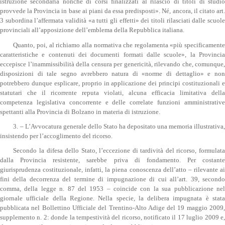
istruzione secondaria nonché di corsi finalizzati al rilascio di titoli di studio
provvede la Provincia in base ai piani da essa predisposti». Né, ancora, il citato art.
3 subordina l’affermata validità «a tutti gli effetti» dei titoli rilasciati dalle scuole
provinciali all’apposizione dell’emblema della Repubblica italiana.
Quanto, poi, al richiamo alla normativa che regolamenta «più specificamente
caratteristiche e contenuti dei documenti formati dalle scuole», la Provincia
eccepisce l’inammissibilità della censura per genericità, rilevando che, comunque,
disposizioni di tale segno avrebbero natura di «norme di dettaglio» e non
potrebbero dunque esplicare, proprio in applicazione dei principi costituzionali e
statutari che il ricorrente reputa violati, alcuna efficacia limitativa della
competenza legislativa concorrente e delle correlate funzioni amministrative
spettanti alla Provincia di Bolzano in materia di istruzione.
3. – L’Avvocatura generale dello Stato ha depositato una memoria illustrativa,
insistendo per l’accoglimento del ricorso.
Secondo la difesa dello Stato, l’eccezione di tardività del ricorso, formulata
dalla Provincia resistente, sarebbe priva di fondamento. Per costante
giurisprudenza costituzionale, infatti, la piena conoscenza dell’atto – rilevante ai
fini della decorrenza del termine di impugnazione di cui all’art. 39, secondo
comma, della legge n. 87 del 1953 – coincide con la sua pubblicazione nel
giornale ufficiale della Regione. Nella specie, la delibera impugnata è stata
pubblicata nel Bollettino Ufficiale del Trentino-Alto Adige del 19 maggio 2009,
supplemento n. 2: donde la tempestività del ricorso, notificato il 17 luglio 2009 e,