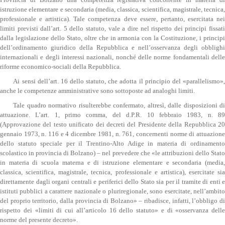
istruzione elementare e secondaria (media, classica, scientifica, magistrale, tecnica,
professionale e artistica). Tale competenza deve essere, pertanto, esercitata nei
limiti previsti dall’art. 5 dello statuto, vale a dire nel rispetto dei principi fissati
dalla legislazione dello Stato, oltre che in armonia con la Costituzione, i principi
dell’ordinamento giuridico della Repubblica e nell’osservanza degli obblighi
internazionali e degli interessi nazionali, nonché delle norme fondamentali delle
riforme economico-sociali della Repubblica.
Ai sensi dell’art. 16 dello statuto, che adotta il principio del «parallelismo»,
anche le competenze amministrative sono sottoposte ad analoghi limiti.
Tale quadro normativo risulterebbe confermato, altresì, dalle disposizioni di
attuazione. L’art. 1, primo comma, del d.P.R. 10 febbraio 1983, n. 89
(Approvazione del testo unificato dei decreti del Presidente della Repubblica 20
gennaio 1973, n. 116 e 4 dicembre 1981, n. 761, concernenti norme di attuazione
dello statuto speciale per il Trentino-Alto Adige in materia di ordinamento
scolastico in provincia di Bolzano) – nel prevedere che «le attribuzioni dello Stato
in materia di scuola materna e di istruzione elementare e secondaria (media,
classica, scientifica, magistrale, tecnica, professionale e artistica), esercitate sia
direttamente dagli organi centrali e periferici dello Stato sia per il tramite di enti e
istituti pubblici a carattere nazionale o pluriregionale, sono esercitate, nell’ambito
del proprio territorio, dalla provincia di Bolzano» – ribadisce, infatti, l’obbligo di
rispetto dei «limiti di cui all’articolo 16 dello statuto» e di «osservanza delle
norme del presente decreto».