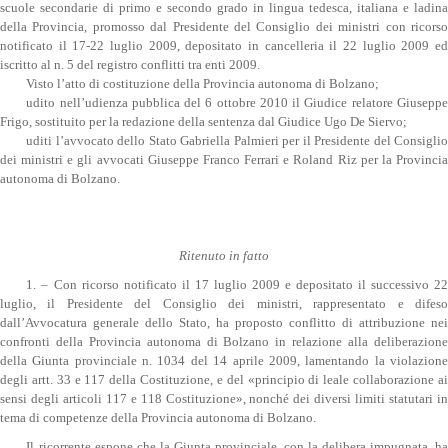
scuole secondarie di primo e secondo grado in lingua tedesca, italiana e ladina
della Provincia, promosso dal Presidente del Consiglio dei ministri con ricorso
notificato il 17-22 luglio 2009, depositato in cancelleria il 22 luglio 2009 ed
iscritto al n. 5 del registro conflitti tra enti 2009.
Visto l’atto di costituzione della Provincia autonoma di Bolzano;
udito nell’udienza pubblica del 6 ottobre 2010 il Giudice relatore Giuseppe
Frigo, sostituito per la redazione della sentenza dal Giudice Ugo De Siervo;
uditi l’avvocato dello Stato Gabriella Palmieri per il Presidente del Consiglio
dei ministri e gli avvocati Giuseppe Franco Ferrari e Roland Riz per la Provincia
autonoma di Bolzano.
Ritenuto in fatto
1. – Con ricorso notificato il 17 luglio 2009 e depositato il successivo 22
luglio, il Presidente del Consiglio dei ministri, rappresentato e difeso
dall’Avvocatura generale dello Stato, ha proposto conflitto di attribuzione nei
confronti della Provincia autonoma di Bolzano in relazione alla deliberazione
della Giunta provinciale n. 1034 del 14 aprile 2009, lamentando la violazione
degli artt. 33 e 117 della Costituzione, e del «principio di leale collaborazione ai
sensi degli articoli 117 e 118 Costituzione», nonché dei diversi limiti statutari in
tema di competenze della Provincia autonoma di Bolzano.
Il ricorrente espone che la Giunta provinciale, con la delibera impugnata, ha