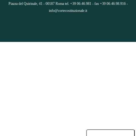
Piazza del Quirinale, 41 - 00187 Roma tel. +39 06.46.981 - fax +39 06.46.98.916 -
info@cortecostituzionale.it