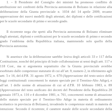
1. – Il Presidente del Consiglio dei ministri ha promosso conflitto di
attribuzione nei confronti della Provincia autonoma di Bolzano in relazione alla
deliberazione della Giunta provinciale n. 1034 del 14 aprile 2009, recante
approvazione dei nuovi modelli degli attestati, dei diplomi e delle certificazioni
per le scuole secondarie di primo e secondo grado.
Il ricorrente nega che spetti alla Provincia autonoma di Bolzano eliminare
dagli attestati, diplomi e certificazioni per le scuole secondarie di primo e secondo
grado l’emblema della Repubblica italiana, mantenendo solo quello della
Provincia autonoma.
Si asserisce che la deliberazione sarebbe lesiva degli articoli 33 e 117 della
Costituzione, nonché del principio di leale collaborazione ai sensi degli artt. 117 e
118 Cost., ma si argomenta soprattutto che la Giunta provinciale avrebbe
esorbitato dalle competenze statutarie di cui all’art. 9, numero 2, in riferimento agli
artt. 5 e 16, del d.P.R. 31 agosto 1972, n. 670 (Approvazione del testo unico delle
leggi costituzionali concernenti lo statuto speciale per il Trentino-Alto Adige), e
all’art. 1 delle norme di attuazione di cui al d.P.R. 10 febbraio 1983, n. 89
(Approvazione del testo unificato dei decreti del Presidente della Repubblica 20
gennaio 1973, n. 116 e 4 dicembre 1981, n. 761, concernenti norme di attuazione
dello statuto speciale per il Trentino-Alto Adige in materia di ordinamento
scolastico in provincia di Bolzano), invadendo le competenze statali in materia di
istruzione. Secondo il ricorrente, il carattere statale delle scuole secondarie della