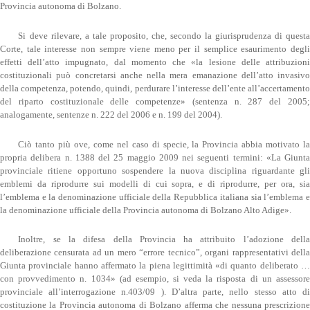
Provincia autonoma di Bolzano.
Si deve rilevare, a tale proposito, che, secondo la giurisprudenza di questa
Corte, tale interesse non sempre viene meno per il semplice esaurimento degli
effetti dell’atto impugnato, dal momento che «la lesione delle attribuzioni
costituzionali può concretarsi anche nella mera emanazione dell’atto invasivo
della competenza, potendo, quindi, perdurare l’interesse dell’ente all’accertamento
del riparto costituzionale delle competenze» (sentenza n. 287 del 2005;
analogamente, sentenze n. 222 del 2006 e n. 199 del 2004).
Ciò tanto più ove, come nel caso di specie, la Provincia abbia motivato la
propria delibera n. 1388 del 25 maggio 2009 nei seguenti termini: «La Giunta
provinciale ritiene opportuno sospendere la nuova disciplina riguardante gli
emblemi da riprodurre sui modelli di cui sopra, e di riprodurre, per ora, sia
l’emblema e la denominazione ufficiale della Repubblica italiana sia l’emblema e
la denominazione ufficiale della Provincia autonoma di Bolzano Alto Adige».
Inoltre, se la difesa della Provincia ha attribuito l’adozione della
deliberazione censurata ad un mero “errore tecnico”, organi rappresentativi della
Giunta provinciale hanno affermato la piena legittimità «di quanto deliberato …
con provvedimento n. 1034» (ad esempio, si veda la risposta di un assessore
provinciale all’interrogazione n.403/09 ). D’altra parte, nello stesso atto di
costituzione la Provincia autonoma di Bolzano afferma che nessuna prescrizione