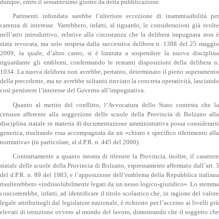
dunque, entro il sessantesimo giorno da detta pubblicazione.
Parimenti infondata sarebbe l’ulteriore eccezione di inammissibilità per
carenza di interesse. Varrebbero, infatti, al riguardo, le considerazioni già svolte
nell’atto introduttivo, relative alla circostanza che la delibera impugnata non è
stata revocata, ma solo sospesa dalla successiva delibera n. 1388 del 25 maggio
2009; la quale, d’altro canto, si è limitata a sospendere la nuova disciplina
riguardante gli emblemi, confermando le restanti disposizioni della delibera n.
1034. La nuova delibera non avrebbe, pertanto, determinato il pieno superamento
della precedente, ma ne avrebbe soltanto rinviato la concreta operatività, lasciando
così persistere l’interesse del Governo all’impugnativa.
Quanto al merito del conflitto, l’Avvocatura dello Stato contesta che la
censura afferente alla soggezione delle scuole della Provincia di Bolzano alla
disciplina statale in materia di documentazione amministrativa possa considerarsi
generica, risultando essa accompagnata da un «chiaro e specifico riferimento alla
normativa» (in particolare, al d.P.R. n. 445 del 2000).
Contrariamente a quanto mostra di ritenere la Provincia, inoltre, il carattere
statale delle scuole della Provincia di Bolzano, espressamente affermato dall’art. 3
del d.P.R. n. 89 del 1983, e l’apposizione dell’emblema della Repubblica italiana
risulterebbero «indissolubilmente legati da un nesso logico-giuridico». Lo stemma
concorrerebbe, infatti, ad identificare il titolo scolastico che, in ragione del valore
legale attribuitogli dal legislatore nazionale, è richiesto per l’accesso ai livelli più
elevati di istruzione ovvero al mondo del lavoro, dimostrando che il soggetto che