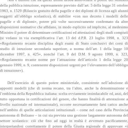
della pubblica istruzione, espressamente previsto dall’art. 5 della legge 31 ottobre
1963, n. 1529 (Rilascio gratuito della pagelle e dei diplomi di licenza agli alunni
soggetti all’obbligo scolastico), di stabilire «con suo decreto i modelli delle
pagelle e di diplomi», potere più volte successivamente confermato da altre
disposizioni normative che affidano, in modo esplicito od implicito, al medesimo
Ministro il potere di determinare certificazioni ed attestazioni degli studi compiuti
(si vedano in via esemplificativa l’art. 13 del d.P.R. 23 luglio 1998, n. 323
«Regolamento recante disciplina degli esami di Stato conclusivi dei corsi di
studio di istruzione secondaria superiore, a norma dell’art. 1 della legge 10
dicembre 1997, n. 425», nonché l’art. 9 del D.M. 9 agosto 1999, n. 323,
«Regolamento recante norme per l’attuazione dell’articolo 1 della legge 20
gennaio 1999, n. 9, contenente disposizioni urgenti per l’elevamento dell’obbligo
di istruzione»).
Dell’esercizio di questo potere ministeriale, consistente nell’adozione di
appositi modelli (che di norma recano, tra l’altro, anche la denominazione e
l’emblema della Repubblica italiana: scelta ovviamente insindacabile ed, anzi, del
tutto opportuna in certificazioni del genere, che hanno finalità di attestazione a
livello nazionale ed internazionale), occorre necessariamente farsi carico anche
nell’ambito di quelle articolazioni istituzionali – come nel caso della Provincia
autonoma di Bolzano – in cui sia prevista una gestione largamente autonoma del
settore scolastico: ciò che fino ad oggi in realtà è avvenuto pacificamente,
interpretandosi correttamente il potere della Giunta regionale di approvare «i