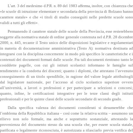
L’art. 3 del medesimo d.P.R. n. 89 del 1983 afferma, inoltre, con chiarezza che
«le scuole di istruzione elementare e secondaria della provincia di Bolzano hanno
carattere statale» e che «i titoli di studio conseguiti nelle predette scuole sono
validi a tutti gli effetti».
Permanendo il carattere statale delle scuole della Provincia, esse resterebbero
soggette alla normativa statale di ordine generale contenuta nel d.P.R. 28 dicembre
2000, n. 445, recante il Testo unico delle disposizioni legislative e regolamentari
in materia di documentazione amministrativa (Testo A): normativa destinata ad
integrarsi con la disciplina concernente in modo più specifico le caratteristiche e i
contenuti dei documenti formati dalle scuole. Fra tali documenti rientrano tanto le
cosiddette pagelle, con cui gli istituti scolastici informano le famiglie sul
rendimento e la condotta dei discenti; quanto i diplomi, che attestano l’avvenuto
conseguimento di un titolo spendibile, in ragione del valore legale attribuitogli
dal legislatore nazionale, per l’accesso al ciclo scolastico superiore ovvero
all’università, a lavori o professioni e per partecipare a selezioni o concorsi;
quanto, infine, le certificazioni integrative per le terze classi degli istituti
professionali e per le quinte classi delle scuole secondarie di secondo grado.
Dalla specifica valenza dei documenti considerati si desumerebbe che
l’emblema della Repubblica italiana – così come la relativa scritta – assumono un
rilievo non solo formale, ma anche e soprattutto sostanziale, attestando la
provenienza del documento stesso da una scuola che, per essere scuola statale,
parificata o legalmente riconosciuta, è autorizzata a rilasciarlo previa verifica del