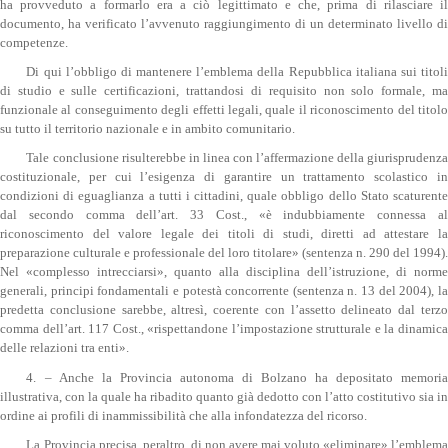
ha provveduto a formarlo era a ciò legittimato e che, prima di rilasciare il
documento, ha verificato l’avvenuto raggiungimento di un determinato livello di
competenze.
Di qui l’obbligo di mantenere l’emblema della Repubblica italiana sui titoli
di studio e sulle certificazioni, trattandosi di requisito non solo formale, ma
funzionale al conseguimento degli effetti legali, quale il riconoscimento del titolo
su tutto il territorio nazionale e in ambito comunitario.
Tale conclusione risulterebbe in linea con l’affermazione della giurisprudenza
costituzionale, per cui l’esigenza di garantire un trattamento scolastico in
condizioni di eguaglianza a tutti i cittadini, quale obbligo dello Stato scaturente
dal secondo comma dell’art. 33 Cost., «è indubbiamente connessa al
riconoscimento del valore legale dei titoli di studi, diretti ad attestare la
preparazione culturale e professionale del loro titolare» (sentenza n. 290 del 1994).
Nel «complesso intrecciarsi», quanto alla disciplina dell’istruzione, di norme
generali, principi fondamentali e potestà concorrente (sentenza n. 13 del 2004), la
predetta conclusione sarebbe, altresì, coerente con l’assetto delineato dal terzo
comma dell’art. 117 Cost., «rispettandone l’impostazione strutturale e la dinamica
delle relazioni tra enti».
4. – Anche la Provincia autonoma di Bolzano ha depositato memoria
illustrativa, con la quale ha ribadito quanto già dedotto con l’atto costitutivo sia in
ordine ai profili di inammissibilità che alla infondatezza del ricorso.
La Provincia precisa, peraltro, di non avere mai voluto «eliminare» l’emblema