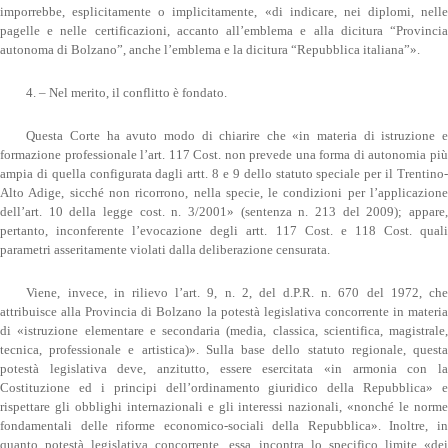
imporrebbe, esplicitamente o implicitamente, «di indicare, nei diplomi, nelle
pagelle e nelle certificazioni, accanto all’emblema e alla dicitura “Provincia
autonoma di Bolzano”, anche l’emblema e la dicitura “Repubblica italiana”».
4. – Nel merito, il conflitto è fondato.
Questa Corte ha avuto modo di chiarire che «in materia di istruzione e
formazione professionale l’art. 117 Cost. non prevede una forma di autonomia più
ampia di quella configurata dagli artt. 8 e 9 dello statuto speciale per il Trentino-
Alto Adige, sicché non ricorrono, nella specie, le condizioni per l’applicazione
dell’art. 10 della legge cost. n. 3/2001» (sentenza n. 213 del 2009); appare,
pertanto, inconferente l’evocazione degli artt. 117 Cost. e 118 Cost. quali
parametri asseritamente violati dalla deliberazione censurata.
Viene, invece, in rilievo l’art. 9, n. 2, del d.P.R. n. 670 del 1972, che
attribuisce alla Provincia di Bolzano la potestà legislativa concorrente in materia
di «istruzione elementare e secondaria (media, classica, scientifica, magistrale,
tecnica, professionale e artistica)». Sulla base dello statuto regionale, questa
potestà legislativa deve, anzitutto, essere esercitata «in armonia con la
Costituzione ed i principi dell’ordinamento giuridico della Repubblica» e
rispettare gli obblighi internazionali e gli interessi nazionali, «nonché le norme
fondamentali delle riforme economico-sociali della Repubblica». Inoltre, in
quanto potestà legislativa concorrente, essa incontra lo specifico limite «dei