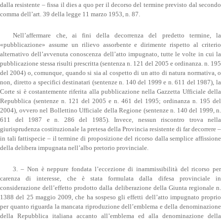
dalla resistente – fissa il dies a quo per il decorso del termine previsto dal secondo
comma dell’art. 39 della legge 11 marzo 1953, n. 87.
Nell’affermare che, ai fini della decorrenza del predetto termine, la
«pubblicazione» assume un rilievo assorbente e dirimente rispetto al criterio
alternativo dell’avvenuta conoscenza dell’atto impugnato, tutte le volte in cui la
pubblicazione stessa risulti prescritta (sentenza n. 121 del 2005 e ordinanza. n. 195
del 2004) o, comunque, quando si sia al cospetto di un atto di natura normativa, o
non, diretto a specifici destinatari (sentenze n. 140 del 1999 e n. 611 del 1987), la
Corte si è costantemente riferita alla pubblicazione nella Gazzetta Ufficiale della
Repubblica (sentenze n. 121 del 2005 e n. 461 del 1995; ordinanza n. 195 del
2004), ovvero nel Bollettino Ufficiale della Regione (sentenze n. 140 del 1999, n.
611 del 1987 e n. 286 del 1985). Invece, nessun riscontro trova nella
giurisprudenza costituzionale la pretesa della Provincia resistente di far decorrere –
in tali fattispecie – il termine di proposizione del ricorso dalla semplice affissione
della delibera impugnata nell’albo pretorio provinciale.
3. – Non è neppure fondata l’eccezione di inammissibilità del ricorso per
carenza di interesse, che è stata formulata dalla difesa provinciale in
considerazione dell’effetto prodotto dalla deliberazione della Giunta regionale n.
1388 del 25 maggio 2009, che ha sospeso gli effetti dell’atto impugnato proprio
per quanto riguarda la mancata riproduzione dell’emblema e della denominazione
della Repubblica italiana accanto all’emblema ed alla denominazione della