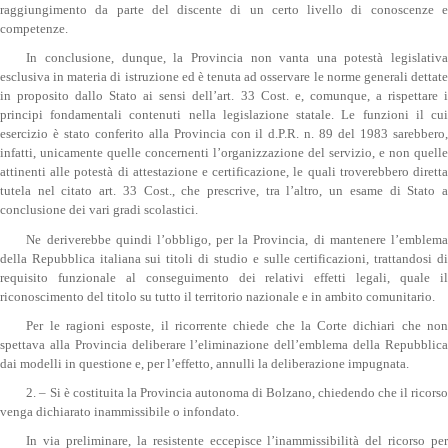
raggiungimento da parte del discente di un certo livello di conoscenze e
competenze.
In conclusione, dunque, la Provincia non vanta una potestà legislativa
esclusiva in materia di istruzione ed è tenuta ad osservare le norme generali dettate
in proposito dallo Stato ai sensi dell’art. 33 Cost. e, comunque, a rispettare i
principi fondamentali contenuti nella legislazione statale. Le funzioni il cui
esercizio è stato conferito alla Provincia con il d.P.R. n. 89 del 1983 sarebbero,
infatti, unicamente quelle concernenti l’organizzazione del servizio, e non quelle
attinenti alle potestà di attestazione e certificazione, le quali troverebbero diretta
tutela nel citato art. 33 Cost., che prescrive, tra l’altro, un esame di Stato a
conclusione dei vari gradi scolastici.
Ne deriverebbe quindi l’obbligo, per la Provincia, di mantenere l’emblema
della Repubblica italiana sui titoli di studio e sulle certificazioni, trattandosi di
requisito funzionale al conseguimento dei relativi effetti legali, quale il
riconoscimento del titolo su tutto il territorio nazionale e in ambito comunitario.
Per le ragioni esposte, il ricorrente chiede che la Corte dichiari che non
spettava alla Provincia deliberare l’eliminazione dell’emblema della Repubblica
dai modelli in questione e, per l’effetto, annulli la deliberazione impugnata.
2. – Si è costituita la Provincia autonoma di Bolzano, chiedendo che il ricorso
venga dichiarato inammissibile o infondato.
In via preliminare, la resistente eccepisce l’inammissibilità del ricorso per