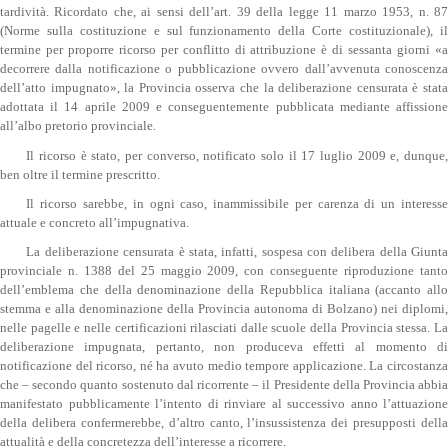
tardività. Ricordato che, ai sensi dell’art. 39 della legge 11 marzo 1953, n. 87
(Norme sulla costituzione e sul funzionamento della Corte costituzionale), il
termine per proporre ricorso per conflitto di attribuzione è di sessanta giorni «a
decorrere dalla notificazione o pubblicazione ovvero dall’avvenuta conoscenza
dell’atto impugnato», la Provincia osserva che la deliberazione censurata è stata
adottata il 14 aprile 2009 e conseguentemente pubblicata mediante affissione
all’albo pretorio provinciale.
Il ricorso è stato, per converso, notificato solo il 17 luglio 2009 e, dunque,
ben oltre il termine prescritto.
Il ricorso sarebbe, in ogni caso, inammissibile per carenza di un interesse
attuale e concreto all’impugnativa.
La deliberazione censurata è stata, infatti, sospesa con delibera della Giunta
provinciale n. 1388 del 25 maggio 2009, con conseguente riproduzione tanto
dell’emblema che della denominazione della Repubblica italiana (accanto allo
stemma e alla denominazione della Provincia autonoma di Bolzano) nei diplomi,
nelle pagelle e nelle certificazioni rilasciati dalle scuole della Provincia stessa. La
deliberazione impugnata, pertanto, non produceva effetti al momento di
notificazione del ricorso, né ha avuto medio tempore applicazione. La circostanza
che – secondo quanto sostenuto dal ricorrente – il Presidente della Provincia abbia
manifestato pubblicamente l’intento di rinviare al successivo anno l’attuazione
della delibera confermerebbe, d’altro canto, l’insussistenza dei presupposti della
attualità e della concretezza dell’interesse a ricorrere.