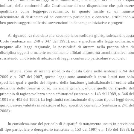
La questione ha ad oggetto la valutazione, alla stregua dei parametri sopra
indicati, della conformità alla Costituzione di una disposizione che può essere
qualificata come legge-provvedimento, in quanto incide su un numero
determinato di destinatari ed ha contenuto particolare e concreto, attribuendo a
ben precisi soggetti collettivi sovvenzioni in danaro per iniziative e progetti.
Al riguardo, va ricordato che, secondo la consolidata giurisprudenza di questa
Corte (sentenze nn. 248 e 347 del 1995), non è preclusa alla legge ordinaria, e
neppure alla legge regionale, la possibilità di attrarre nella propria sfera di
disciplina oggetti o materie normalmente affidati all'autorità amministrativa, non
sussistendo un divieto di adozione di leggi a contenuto particolare e concreto.
Tuttavia, come di recente ribadito da questa Corte nelle sentenze n. 94 del
2009 e n. 267 del 2007, queste leggi sono ammissibili entro limiti non solo
specifici, qual è quello del rispetto della funzione giurisdizionale in ordine alla
decisione delle cause in corso, ma anche generali, e cioè quello del rispetto del
principio di ragionevolezza e non arbitrarietà (sentenze n. 143 del 1989, n. 346 del
1991 e n. 492 del 1995). La legittimità costituzionale di questo tipo di leggi deve,
quindi, essere valutata in relazione al loro specifico contenuto (sentenza n. 241 del
2008).
In considerazione del pericolo di disparità di trattamento insito in previsioni
di tipo particolare o derogatorio (sentenze n. 153 del 1997 e n. 185 del 1998), la