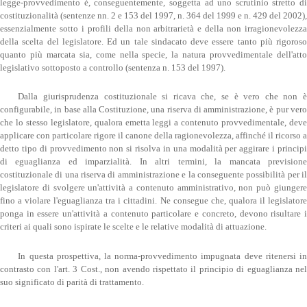
legge-provvedimento è, conseguentemente, soggetta ad uno scrutinio stretto di
costituzionalità (sentenze nn. 2 e 153 del 1997, n. 364 del 1999 e n. 429 del 2002),
essenzialmente sotto i profili della non arbitrarietà e della non irragionevolezza
della scelta del legislatore. Ed un tale sindacato deve essere tanto più rigoroso
quanto più marcata sia, come nella specie, la natura provvedimentale dell'atto
legislativo sottoposto a controllo (sentenza n. 153 del 1997).
Dalla giurisprudenza costituzionale si ricava che, se è vero che non è
configurabile, in base alla Costituzione, una riserva di amministrazione, è pur vero
che lo stesso legislatore, qualora emetta leggi a contenuto provvedimentale, deve
applicare con particolare rigore il canone della ragionevolezza, affinché il ricorso a
detto tipo di provvedimento non si risolva in una modalità per aggirare i principi
di eguaglianza ed imparzialità. In altri termini, la mancata previsione
costituzionale di una riserva di amministrazione e la conseguente possibilità per il
legislatore di svolgere un'attività a contenuto amministrativo, non può giungere
fino a violare l'eguaglianza tra i cittadini. Ne consegue che, qualora il legislatore
ponga in essere un'attività a contenuto particolare e concreto, devono risultare i
criteri ai quali sono ispirate le scelte e le relative modalità di attuazione.
In questa prospettiva, la norma-provvedimento impugnata deve ritenersi in
contrasto con l'art. 3 Cost., non avendo rispettato il principio di eguaglianza nel
suo significato di parità di trattamento.