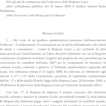
Visti
gli atti di costituzione del Codacons e della Regione Lazio;
udito
nell'udienza pubblica del 31 marzo 2009 il Giudice relatore Paol
Maddalena;
udito
l'avvocato Carlo Rienzi per il Codacons.
Ritenuto in fatto
1. – Nel corso di un giudizio amministrativo promosso dall'associazione
Codacons – Coordinamento di associazioni per la tutela dell'ambiente e dei diritti
di utenti e consumatori – contro la Regione Lazio e nei confronti di altre
associazioni per l'annullamento, tra l'altro, del provvedimento con cui la Regione
comunicava al sodalizio ricorrente il rigetto del progetto da esso presentato per la
concessione di contributi nell'anno 2007 per lo svolgimento di iniziative di
carattere sociale, culturale e sportivo, il Tribunale amministrativo regionale del
Lazio, con ordinanza emessa il 31 luglio 2008, ha sollevato, in riferimento agli
articoli 3, 97 e 117 della Costituzione, questione di legittimità costituzionale
dell'art. 17 e della tabella B della legge della Regione Lazio 28 dicembre 2006, n.
28 (Bilancio di previsione della Regione Lazio per l'esercizio finanziario 2007).
Con l'art. 17, la Regione ha disposto il proprio concorso alle iniziative
sociali, culturali e sportive di carattere locale: prevedendo (comma 1), nella tabella
B allegata alla medesima legge, tanto i soggetti destinatari di contributi quanto,
con riferimento a ciascun beneficiario, l'importo del contributo assegnato (in ogni