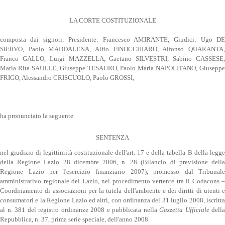
LA CORTE COSTITUZIONALE
composta dai signori: Presidente: Francesco AMIRANTE; Giudici: Ugo DE
SIERVO, Paolo MADDALENA, Alfio FINOCCHIARO, Alfonso QUARANTA,
Franco GALLO, Luigi MAZZELLA, Gaetano SILVESTRI, Sabino CASSESE,
Maria Rita SAULLE, Giuseppe TESAURO, Paolo Maria NAPOLITANO, Giuseppe
FRIGO, Alessandro CRISCUOLO, Paolo GROSSI,
ha pronunciato la seguente
SENTENZA
nel giudizio di legittimità costituzionale dell'art. 17 e della tabella B della legge
della Regione Lazio 28 dicembre 2006, n. 28 (Bilancio di previsione della
Regione Lazio per l'esercizio finanziario 2007), promosso dal Tribunale
amministrativo regionale del Lazio, nel procedimento vertente tra il Codacons –
Coordinamento di associazioni per la tutela dell'ambiente e dei diritti di utenti e
consumatori e la Regione Lazio ed altri, con ordinanza del 31 luglio 2008, iscritta
al n. 381 del registro ordinanze 2008 e pubblicata nella
Gazzetta Ufficiale
della
Repubblica, n. 37, prima serie speciale, dell'anno 2008.