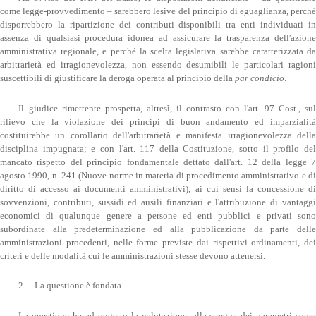
come legge-provvedimento – sarebbero lesive del principio di eguaglianza, perché
disporrebbero la ripartizione dei contributi disponibili tra enti individuati in
assenza di qualsiasi procedura idonea ad assicurare la trasparenza dell'azione
amministrativa regionale, e perché la scelta legislativa sarebbe caratterizzata da
arbitrarietà ed irragionevolezza, non essendo desumibili le particolari ragioni
suscettibili di giustificare la deroga operata al principio della
par condicio
.
Il giudice rimettente prospetta, altresì, il contrasto con l'art. 97 Cost., sul
rilievo che la violazione dei principi di buon andamento ed imparzialità
costituirebbe un corollario dell'arbitrarietà e manifesta irragionevolezza della
disciplina impugnata; e con l'art. 117 della Costituzione, sotto il profilo del
mancato rispetto del principio fondamentale dettato dall'art. 12 della legge 7
agosto 1990, n. 241 (Nuove norme in materia di procedimento amministrativo e di
diritto di accesso ai documenti amministrativi), ai cui sensi la concessione di
sovvenzioni, contributi, sussidi ed ausili finanziari e l'attribuzione di vantaggi
economici di qualunque genere a persone ed enti pubblici e privati sono
subordinate alla predeterminazione ed alla pubblicazione da parte delle
amministrazioni procedenti, nelle forme previste dai rispettivi ordinamenti, dei
criteri e delle modalità cui le amministrazioni stesse devono attenersi.
2. – La questione è fondata.