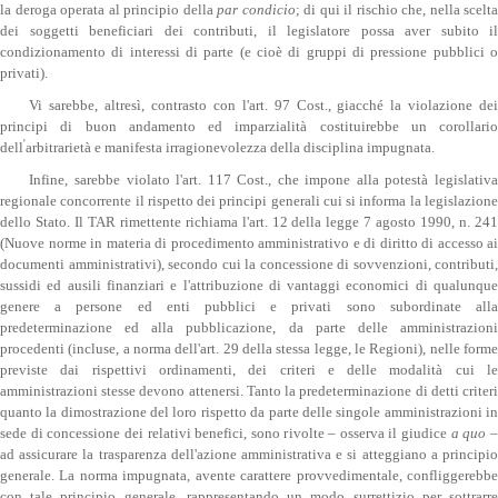
la deroga operata al principio della
par condicio
; di qui il rischio che, nella scelta
dei soggetti beneficiari dei contributi, il legislatore possa aver subito il
condizionamento di interessi di parte (e cioè di gruppi di pressione pubblici o
privati).
Vi sarebbe, altresì, contrasto con l'art. 97 Cost., giacché la violazione dei
principi di buon andamento ed imparzialità costituirebbe un corollario
'
dell
arbitrarietà e manifesta irragionevolezza della disciplina impugnata.
Infine, sarebbe violato l'art. 117 Cost., che impone alla potestà legislativa
regionale concorrente il rispetto dei principi generali cui si informa la legislazione
dello Stato. Il TAR rimettente richiama l'art. 12 della legge 7 agosto 1990, n. 241
(Nuove norme in materia di procedimento amministrativo e di diritto di accesso ai
documenti amministrativi), secondo cui la concessione di sovvenzioni, contributi,
sussidi ed ausili finanziari e l'attribuzione di vantaggi economici di qualunque
genere a persone ed enti pubblici e privati sono subordinate alla
predeterminazione ed alla pubblicazione, da parte delle amministrazioni
procedenti (incluse, a norma dell'art. 29 della stessa legge, le Regioni), nelle forme
previste dai rispettivi ordinamenti, dei criteri e delle modalità cui le
amministrazioni stesse devono attenersi. Tanto la predeterminazione di detti criteri
quanto la dimostrazione del loro rispetto da parte delle singole amministrazioni in
sede di concessione dei relativi benefici, sono rivolte – osserva il giudice
a quo
ad assicurare la trasparenza dell'azione amministrativa e si atteggiano a principio
generale. La norma impugnata, avente carattere provvedimentale, confliggerebbe
con tale principio generale, rappresentando un modo surrettizio per sottrarre