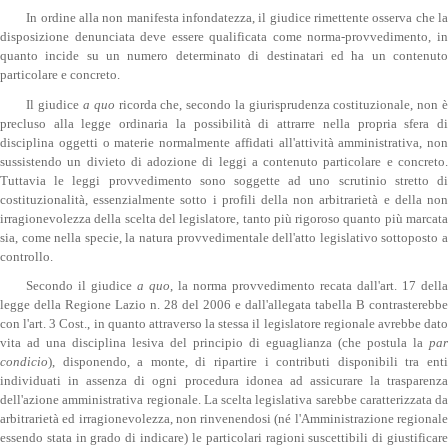
In ordine alla non manifesta infondatezza, il giudice rimettente osserva che la
disposizione denunciata deve essere qualificata come norma-provvedimento, in
quanto incide su un numero determinato di destinatari ed ha un contenuto
particolare e concreto.
Il giudice
a quo
ricorda che, secondo la giurisprudenza costituzionale, non 
precluso alla legge ordinaria la possibilità di attrarre nella propria sfera di
disciplina oggetti o materie normalmente affidati all'attività amministrativa, non
sussistendo un divieto di adozione di leggi a contenuto particolare e concreto.
Tuttavia le leggi provvedimento sono soggette ad uno scrutinio stretto di
costituzionalità, essenzialmente sotto i profili della non arbitrarietà e della non
irragionevolezza della scelta del legislatore, tanto più rigoroso quanto più marcata
sia, come nella specie, la natura provvedimentale dell'atto legislativo sottoposto a
controllo.
Secondo il giudice
a quo
, la norma provvedimento recata dall'art. 17 dell
legge della Regione Lazio n. 28 del 2006 e dall'allegata tabella B contrasterebbe
con l'art. 3 Cost., in quanto attraverso la stessa il legislatore regionale avrebbe dato
vita ad una disciplina lesiva del principio di eguaglianza (che postula la
par
condicio
), disponendo, a monte, di ripartire i contributi disponibili tra enti
individuati in assenza di ogni procedura idonea ad assicurare la trasparenza
dell'azione amministrativa regionale. La scelta legislativa sarebbe caratterizzata da
arbitrarietà ed irragionevolezza, non rinvenendosi (né l'Amministrazione regionale
essendo stata in grado di indicare) le particolari ragioni suscettibili di giustificare