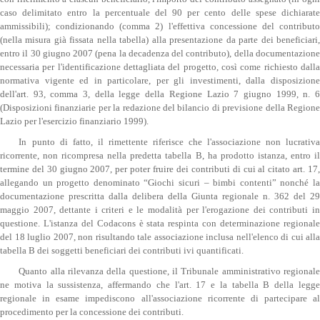
caso delimitato entro la percentuale del 90 per cento delle spese dichiarate
ammissibili); condizionando (comma 2) l'effettiva concessione del contributo
(nella misura già fissata nella tabella) alla presentazione da parte dei beneficiari,
entro il 30 giugno 2007 (pena la decadenza del contributo), della documentazione
necessaria per l'identificazione dettagliata del progetto, così come richiesto dalla
normativa vigente ed in particolare, per gli investimenti, dalla disposizione
dell'art. 93, comma 3, della legge della Regione Lazio 7 giugno 1999, n. 6
(Disposizioni finanziarie per la redazione del bilancio di previsione della Regione
Lazio per l'esercizio finanziario 1999).
In punto di fatto, il rimettente riferisce che l'associazione non lucrativa
ricorrente, non ricompresa nella predetta tabella B, ha prodotto istanza, entro il
termine del 30 giugno 2007, per poter fruire dei contributi di cui al citato art. 17,
allegando un progetto denominato “Giochi sicuri – bimbi contenti” nonché la
documentazione prescritta dalla delibera della Giunta regionale n. 362 del 29
maggio 2007, dettante i criteri e le modalità per l'erogazione dei contributi in
questione. L'istanza del Codacons è stata respinta con determinazione regionale
del 18 luglio 2007, non risultando tale associazione inclusa nell'elenco di cui alla
tabella B dei soggetti beneficiari dei contributi ivi quantificati.
Quanto alla rilevanza della questione, il Tribunale amministrativo regionale
ne motiva la sussistenza, affermando che l'art. 17 e la tabella B della legge
regionale in esame impediscono all'associazione ricorrente di partecipare al
procedimento per la concessione dei contributi.