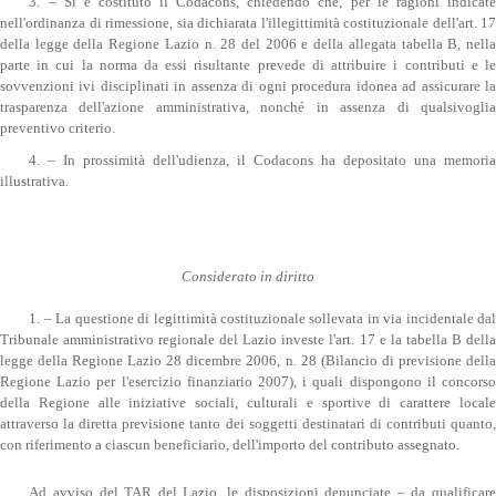
3. – Si è costituto il Codacons, chiedendo che, per le ragioni indicate
nell'ordinanza di rimessione, sia dichiarata l'illegittimità costituzionale dell'art. 17
della legge della Regione Lazio n. 28 del 2006 e della allegata tabella B, nella
parte in cui la norma da essi risultante prevede di attribuire i contributi e le
sovvenzioni ivi disciplinati in assenza di ogni procedura idonea ad assicurare la
trasparenza dell'azione amministrativa, nonché in assenza di qualsivoglia
preventivo criterio.
4. – In prossimità dell'udienza, il Codacons ha depositato una memoria
illustrativa.
Considerato in diritto
1. – La questione di legittimità costituzionale sollevata in via incidentale dal
Tribunale amministrativo regionale del Lazio investe l'art. 17 e la tabella B della
legge della Regione Lazio 28 dicembre 2006, n. 28 (Bilancio di previsione della
Regione Lazio per l'esercizio finanziario 2007), i quali dispongono il concorso
della Regione alle iniziative sociali, culturali e sportive di carattere locale
attraverso la diretta previsione tanto dei soggetti destinatari di contributi quanto,
con riferimento a ciascun beneficiario, dell'importo del contributo assegnato.
Ad avviso del TAR del Lazio, le disposizioni denunciate – da qualificare