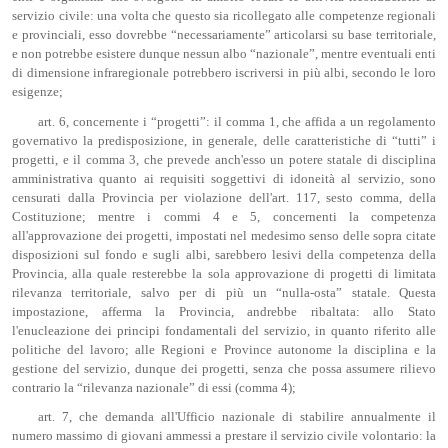
servizio civile: una volta che questo sia ricollegato alle competenze regionali
e provinciali, esso dovrebbe “necessariamente” articolarsi su base territoriale,
e non potrebbe esistere dunque nessun albo “nazionale”, mentre eventuali enti
di dimensione infraregionale potrebbero iscriversi in più albi, secondo le loro
esigenze;
art. 6, concernente i “progetti”: il comma 1, che affida a un regolamento
governativo la predisposizione, in generale, delle caratteristiche di “tutti” i
progetti, e il comma 3, che prevede anch'esso un potere statale di disciplina
amministrativa quanto ai requisiti soggettivi di idoneità al servizio, sono
censurati dalla Provincia per violazione dell'art. 117, sesto comma, della
Costituzione; mentre i commi 4 e 5, concernenti la competenza
all'approvazione dei progetti, impostati nel medesimo senso delle sopra citate
disposizioni sul fondo e sugli albi, sarebbero lesivi della competenza della
Provincia, alla quale resterebbe la sola approvazione di progetti di limitata
rilevanza territoriale, salvo per di più un “nulla-osta” statale. Questa
impostazione, afferma la Provincia, andrebbe ribaltata: allo Stato
l'enucleazione dei principi fondamentali del servizio, in quanto riferito alle
politiche del lavoro; alle Regioni e Province autonome la disciplina e la
gestione del servizio, dunque dei progetti, senza che possa assumere rilievo
contrario la “rilevanza nazionale” di essi (comma 4);
art. 7, che demanda all'Ufficio nazionale di stabilire annualmente il
numero massimo di giovani ammessi a prestare il servizio civile volontario: la