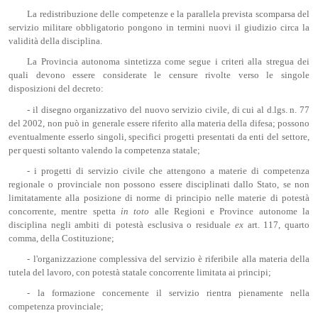
La redistribuzione delle competenze e la parallela prevista scomparsa del
servizio militare obbligatorio pongono in termini nuovi il giudizio circa la
validità della disciplina.
La Provincia autonoma sintetizza come segue i criteri alla stregua dei
quali devono essere considerate le censure rivolte verso le singole
disposizioni del decreto:
- il disegno organizzativo del nuovo servizio civile, di cui al d.lgs. n. 77
del 2002, non può in generale essere riferito alla materia della difesa; possono
eventualmente esserlo singoli, specifici progetti presentati da enti del settore,
per questi soltanto valendo la competenza statale;
- i progetti di servizio civile che attengono a materie di competenza
regionale o provinciale non possono essere disciplinati dallo Stato, se non
limitatamente alla posizione di norme di principio nelle materie di potestà
concorrente, mentre spetta
in toto
alle Regioni e Province autonome la
disciplina negli ambiti di potestà esclusiva o residuale
ex
art. 117, quarto
comma, della Costituzione;
- l'organizzazione complessiva del servizio è riferibile alla materia della
tutela del lavoro, con potestà statale concorrente limitata ai principi;
- la formazione concernente il servizio rientra pienamente nella
competenza provinciale;