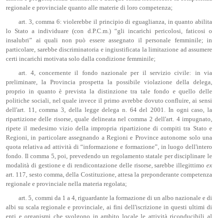
regionale e provinciale quanto alle materie di loro competenza;
art. 3, comma 6: violerebbe il principio di eguaglianza, in quanto abilita
lo Stato a individuare (con d.P.C.m.) “gli incarichi pericolosi, faticosi o
insalubri” ai quali non può essere assegnato il personale femminile; in
particolare, sarebbe discriminatoria e ingiustificata la limitazione ad assumere
certi incarichi motivata solo dalla condizione femminile;
art. 4, concernente il fondo nazionale per il servizio civile: in via
preliminare, la Provincia prospetta la possibile violazione della delega,
proprio in quanto è prevista la distinzione tra tale fondo e quello delle
politiche sociali, nel quale invece il primo avrebbe dovuto confluire, ai sensi
dell'art. 11, comma 3, della legge delega n. 64 del 2001. In ogni caso, la
ripartizione delle risorse, quale delineata nel comma 2 dell'art. 4 impugnato,
ripete il medesimo vizio della impropria ripartizione di compiti tra Stato e
Regioni, in particolare assegnando a Regioni e Province autonome solo una
quota relativa ad attività di “informazione e formazione”, in luogo dell'intero
fondo. Il comma 5, poi, prevedendo un regolamento statale per disciplinare le
modalità di gestione e di rendicontazione delle risorse, sarebbe illegittimo
ex
art. 117, sesto comma, della Costituzione, attesa la preponderante competenza
regionale e provinciale nella materia regolata;
art. 5, commi da 1 a 4, riguardante la formazione di un albo nazionale e di
albi su scala regionale e provinciale, ai fini dell'iscrizione in questi ultimi di
enti e organismi che svolgono in ambito locale le attività riconducibili al