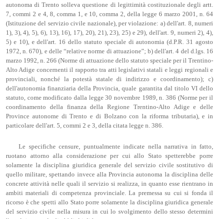
autonoma di Trento solleva questione di legittimità costituzionale degli artt.
7, commi 2 e 4, 8, comma 1, e 10, comma 2, della legge 6 marzo 2001, n. 64
(Istituzione del servizio civile nazionale), per violazione: a) dell'art. 8, numeri
1), 3), 4), 5), 6), 13), 16), 17), 20), 21), 23), 25) e 29), dell'art. 9, numeri 2), 4),
5) e 10), e dell'art. 16 dello statuto speciale di autonomia (d.P.R. 31 agosto
1972, n. 670), e delle “relative norme di attuazione”; b) dell'art. 4 del d.lgs. 16
marzo 1992, n. 266 (Norme di attuazione dello statuto speciale per il Trentino-
Alto Adige concernenti il rapporto tra atti legislativi statali e leggi regionali e
provinciali, nonché la potestà statale di indirizzo e coordinamento); c)
dell'autonomia finanziaria della Provincia, quale garantita dal titolo VI dello
statuto, come modificato dalla legge 30 novembre 1989, n. 386 (Norme per il
coordinamento della finanza della Regione Trentino-Alto Adige e delle
Province autonome di Trento e di Bolzano con la riforma tributaria), e in
particolare dell'art. 5, commi 2 e 3, della citata legge n. 386.
Le specifiche censure, puntualmente indicate nella narrativa in fatto,
ruotano attorno alla considerazione per cui allo Stato spetterebbe porre
solamente la disciplina giuridica generale del servizio civile sostitutivo di
quello militare, spettando invece alla Provincia autonoma la disciplina delle
concrete attività nelle quali il servizio si realizza, in quanto esse rientrano in
ambiti materiali di competenza provinciale. La premessa su cui si fonda il
ricorso è che spetti allo Stato porre solamente la disciplina giuridica generale
del servizio civile nella misura in cui lo svolgimento dello stesso determini