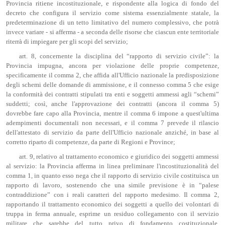
Provincia ritiene incostituzionale, e rispondente alla logica di fondo del
decreto che configura il servizio come sistema essenzialmente statale, la
predeterminazione di un tetto limitativo del numero complessivo, che potrà
invece variare - si afferma - a seconda delle risorse che ciascun ente territoriale
riterrà di impiegare per gli scopi del servizio;
art. 8, concernente la disciplina del “rapporto di servizio civile”: la
Provincia impugna, ancora per violazione delle proprie competenze,
specificamente il comma 2, che affida all'Ufficio nazionale la predisposizione
degli schemi delle domande di ammissione, e il connesso comma 5 che esige
la conformità dei contratti stipulati tra enti e soggetti ammessi agli “schemi”
suddetti; così, anche l'approvazione dei contratti (ancora il comma 5)
dovrebbe fare capo alla Provincia, mentre il comma 6 impone a quest'ultima
adempimenti documentali non necessari, e il comma 7 prevede il rilascio
dell'attestato di servizio da parte dell'Ufficio nazionale anziché, in base al
corretto riparto di competenze, da parte di Regioni e Province;
art. 9, relativo al trattamento economico e giuridico dei soggetti ammessi
al servizio: la Provincia afferma in linea preliminare l'incostituzionalità del
comma 1, in quanto esso nega che il rapporto di servizio civile costituisca un
rapporto di lavoro, sostenendo che una simile previsione è in “palese
contraddizione” con i reali caratteri del rapporto medesimo. Il comma 2,
rapportando il trattamento economico dei soggetti a quello dei volontari di
truppa in ferma annuale, esprime un residuo collegamento con il servizio
militare che sarebbe del tutto privo di fondamento costituzionale,