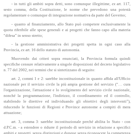
- in tutti gli ambiti sopra detti, sono comunque illegittime,
ex
art. 117,
sesto comma, della Costituzione, le norme che prevedono una potestà
regolamentare o comunque di integrazione normativa da parte del Governo;
- quanto al finanziamento, allo Stato può competere esclusivamente la
quota riferibile alle spese generali e ai progetti che fanno capo alla materia
“difesa” in senso stretto;
- la gestione amministrativa dei progetti spetta in ogni caso alla
Provincia,
ex
art. 16 dello statuto di autonomia.
Muovendo dai criteri sopra enunciati, la Provincia formula quindi
specifiche censure relativamente a singole disposizioni del decreto legislativo
n. 77 del 2002, nei termini che si sintetizzano di seguito:
art. 2, commi 1 e 2: sarebbe incostituzionale in quanto affida all'Ufficio
nazionale per il servizio civile la più ampia gestione del servizio (“… cura
l'organizzazione, l'attuazione e lo svolgimento del servizio civile nazionale,
nonché la programmazione, l'indirizzo, il coordinamento ed il controllo,
stabilendo le direttive ed individuando gli obiettivi degli interventi”),
riducendo le funzioni di Regioni e Province autonome a compiti di mera
attuazione;
art. 3, comma 3: sarebbe incostituzionale perché abilita lo Stato - con
d.P.C.m. - a estendere o ridurre il periodo di servizio in relazione a specifici
ambiti e progetti, senza distinzioni e dunque senza riconoscere la competenza