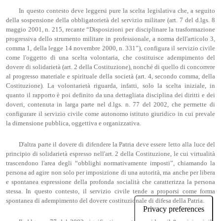
In questo contesto deve leggersi pure la scelta legislativa che, a seguito
della sospensione della obbligatorietà del servizio militare (art. 7 del d.lgs. 8
maggio 2001, n. 215, recante “Disposizioni per disciplinare la trasformazione
progressiva dello strumento militare in professionale, a norma dell'articolo 3,
comma 1, della legge 14 novembre 2000, n. 331”), configura il servizio civile
come l'oggetto di una scelta volontaria, che costituisce adempimento del
dovere di solidarietà (art. 2 della Costituzione), nonché di quello di concorrere
al progresso materiale e spirituale della società (art. 4, secondo comma, della
Costituzione). La volontarietà riguarda, infatti, solo la scelta iniziale, in
quanto il rapporto è poi definito da una dettagliata disciplina dei diritti e dei
doveri, contenuta in larga parte nel d.lgs. n. 77 del 2002, che permette di
configurare il servizio civile come autonomo istituto giuridico in cui prevale
la dimensione pubblica, oggettiva e organizzativa.
D'altra parte il dovere di difendere la Patria deve essere letto alla luce del
principio di solidarietà espresso nell'art. 2 della Costituzione, le cui virtualità
trascendono l'area degli “obblighi normativamente imposti”, chiamando la
persona ad agire non solo per imposizione di una autorità, ma anche per libera
e spontanea espressione della profonda socialità che caratterizza la persona
stessa. In questo contesto, il servizio civile tende a proporsi come forma
spontanea di adempimento del dovere costituzionale di difesa della Patria.