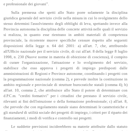
e professionale dei giovani”.
Sulla premessa che spetti allo Stato porre solamente la disciplina
giuridica generale del servizio civile nella misura in cui lo svolgimento dello
stesso determini l'assolvimento degli obblighi di leva, spettando invece alla
Provincia autonoma la disciplina delle concrete attività nelle quali il servizio
si realizza, in quanto esse rientrano in ambiti materiali di competenza
provinciale, la ricorrente muove specifiche censure rispetto alle seguenti
disposizioni della legge n. 64 del 2001: a) all'art. 7, che, attribuendo
all'Ufficio nazionale per il servizio civile, di cui all'art. 8 della legge 8 luglio
1998, n. 230 (Nuove norme in materia di obiezione di coscienza), il compito
di curare l'organizzazione, l'attuazione e lo svolgimento del servizio,
stabilisce che esso approva i progetti di impiego predisposti dalle
amministrazioni di Regioni e Province autonome, coordinando i progetti con
la programmazione nazionale (comma 2), e prevede inoltre la costituzione in
ambito regionale e provinciale di strutture burocratiche statali (comma 4); b)
all'art. 10, comma 2, che attribuisce allo Stato il potere di determinare con
d.P.C.m. “crediti formativi” per i cittadini che prestano il servizio civile,
rilevanti ai fini dell'istruzione o della formazione professionale; c) all'art. 8,
che prevede che con regolamento statale siano determinati le caratteristiche e
gli
standard
di utilità sociale dei progetti di impiego, i criteri per il riparto dei
finanziamenti, i modi di verifica e controllo sui progetti.
Le suddette previsioni inciderebbero su materie attribuite dallo statuto