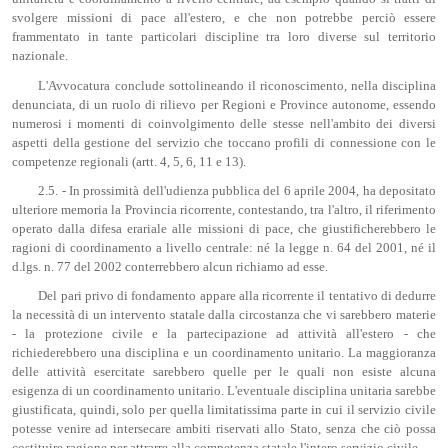
svolgere missioni di pace all'estero, e che non potrebbe perciò essere
frammentato in tante particolari discipline tra loro diverse sul territorio
nazionale.
L'Avvocatura conclude sottolineando il riconoscimento, nella disciplina
denunciata, di un ruolo di rilievo per Regioni e Province autonome, essendo
numerosi i momenti di coinvolgimento delle stesse nell'ambito dei diversi
aspetti della gestione del servizio che toccano profili di connessione con le
competenze regionali (artt. 4, 5, 6, 11 e 13).
2.5. - In prossimità dell'udienza pubblica del 6 aprile 2004, ha depositato
ulteriore memoria la Provincia ricorrente, contestando, tra l'altro, il riferimento
operato dalla difesa erariale alle missioni di pace, che giustificherebbero le
ragioni di coordinamento a livello centrale: né la legge n. 64 del 2001, né il
d.lgs. n. 77 del 2002 conterrebbero alcun richiamo ad esse.
Del pari privo di fondamento appare alla ricorrente il tentativo di dedurre
la necessità di un intervento statale dalla circostanza che vi sarebbero materie
- la protezione civile e la partecipazione ad attività all'estero - che
richiederebbero una disciplina e un coordinamento unitario. La maggioranza
delle attività esercitate sarebbero quelle per le quali non esiste alcuna
esigenza di un coordinamento unitario. L'eventuale disciplina unitaria sarebbe
giustificata, quindi, solo per quella limitatissima parte in cui il servizio civile
potesse venire ad intersecare ambiti riservati allo Stato, senza che ciò possa