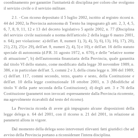
coordinamento per garantire l'unitarietà di disciplina per coloro che svolgono
il servizio civile o il servizio militare.
2.1. - Con ricorso depositato il 5 luglio 2002, iscritto al registro ricorsi n.
44 del 2002, la Provincia autonoma di Trento ha impugnato gli artt. 2, 3, 4, 5,
6, 7, 8, 9, 11, 12 e 13 del decreto legislativo 5 aprile 2002, n. 77 (Disciplina
del servizio civile nazionale a norma dell'articolo 2 della legge 6 marzo 2001,
n. 64), per violazione: a) dell'art. 8, numeri 1), 3), 4), 5), 6), 13), 16), 17), 20),
21), 23), 25) e 29), dell'art. 9, numeri 2), 4), 5) e 10), e dell'art. 16 dello statuto
speciale di autonomia (d.P.R. 31 agosto 1972, n. 670), e delle “relative norme
di attuazione”; b) dell'autonomia finanziaria della Provincia, quale garantita
dal titolo VI dello statuto, come modificato dalla legge 30 novembre 1989, n.
386, e in particolare dell'art. 5, commi 2 e 3, della citata legge n. 386 del 1989;
c) dell'art. 117, commi secondo, terzo, quarto e sesto, della Costituzione e
dell'art. 10 della legge costituzionale 18 ottobre 2001, n. 3 (Modifiche al
titolo V della parte seconda della Costituzione); d) degli artt. 3 e 76 della
Costituzione (parametri non invocati espressamente dalla Provincia ricorrente,
ma agevolmente ricavabili dal testo del ricorso).
La Provincia ricorda di avere già impugnato alcune disposizioni della
legge delega n. 64 del 2001, con il ricorso n. 21 del 2001, in relazione ai
parametri allora in vigore.
Dal momento della delega sono intervenuti rilevanti fatti giuridici che ad
avviso della Provincia portano a riconsiderare l'intera disciplina.