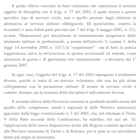
Il primo rilievo concerne la base volontaria che caratterizza il servizio
oggetto di disciplina con il d.lgs. n. 77 del 2002, il quale attiene a questo
specifico tipo di servizio civile, non a quello prestato dagli obiettori in
alternativa al servizio militare obbligatorio. Di quest'ultimo, osserva la
ricorrente, è stata d'altra parte prevista (art. 7 del d.lgs. 8 maggio 2001, n. 215,
recante “Disposizioni per disciplinare la trasformazione progressiva dello
strumento militare in professionale, a norma dell'articolo 3, comma 1, della
legge 14 novembre 2000, n. 331”) la “sospensione” - ma di fatto la pratica
soppressione, salva la reviviscenza in ipotesi eccezionali ed estreme, come
situazioni di guerra e di gravissima crisi internazionale - a decorrere dal 1°
gennaio 2007.
In ogni caso, l'oggetto del d.lgs. n. 77 del 2002 impugnato è totalmente
diverso, poiché si tratta di un servizio volontario, che non ha più alcun
collegamento con la prestazione militare. Il
nomen
di servizio civile è
comune, dunque, ma la sostanza della disciplina è radicalmente diversa.
Il secondo rilievo della Provincia concerne le profonde modificazioni del
quadro delle competenze, statali e regionali (e delle Province autonome),
apportate dalla legge costituzionale n. 3 del 2001, che, nel riformare il Titolo
V della Parte seconda della Costituzione, ha stabilito, nel suo art. 10,
l'applicazione delle nuove disposizioni anche alle Regioni a statuto speciale e
alle Province autonome di Trento e di Bolzano, per le parti in cui prevedono
forme più ampie di autonomia.