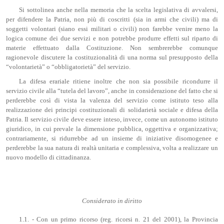
Si sottolinea anche nella memoria che la scelta legislativa di avvalersi,
per difendere la Patria, non più di coscritti (sia in armi che civili) ma di
soggetti volontari (siano essi militari o civili) non farebbe venire meno la
logica comune dei due servizi e non potrebbe produrre effetti sul riparto di
materie effettuato dalla Costituzione. Non sembrerebbe comunque
ragionevole discutere la costituzionalità di una norma sul presupposto della
“volontarietà” o “obbligatorietà” del servizio.
La difesa erariale ritiene inoltre che non sia possibile ricondurre il
servizio civile alla “tutela del lavoro”, anche in considerazione del fatto che si
perderebbe così di vista la valenza del servizio come istituto teso alla
realizzazione dei principi costituzionali di solidarietà sociale e difesa della
Patria. Il servizio civile deve essere inteso, invece, come un autonomo istituto
giuridico, in cui prevale la dimensione pubblica, oggettiva e organizzativa;
contrariamente, si ridurrebbe ad un insieme di iniziative disomogenee e
perderebbe la sua natura di realtà unitaria e complessiva, volta a realizzare un
nuovo modello di cittadinanza.
Considerato in diritto
1.1. - Con un primo ricorso (reg. ricorsi n. 21 del 2001), la Provincia