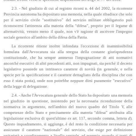
2.3. - Nel giudizio di cui al registro ricorsi n. 44 del 2002, la ricorrente
Provincia autonoma ha depositato una memoria, nella quale ribadisce che solo
per il servizio civile “sostitutivo” del servizio militare obbligatorio può
riconoscersi l'attinenza alla materia della “difesa”, proprio per il legame di
alternatività; venuto meno il quale, non v'è ragione di ascrivere l'impegno
sociale generico all'ambito della difesa della Patria.
La ricorrente ritiene inoltre infondata l'eccezione di inammissibilità
formulata dall'Avvocatura sia alla stregua della costante giurisprudenza
costituzionale, che ha sempre ammesso l'impugnazione di atti normativi
ancorché esecutivi di altri precedenti atti, non impugnati, sia perché il decreto
legislativo possiede un intrinseco carattere di novità (in generale, e nella
specie per la specificazione e il carattere dettagliato della disciplina che con
esso è stata posta), onde non potrebbe neppure dirsi puramente “esecutivo”
della legge di delegazione.
2.4. - Anche l'Avvocatura generale dello Stato ha depositato una memoria
nel giudizio in questione, insistendo per la necessaria riconduzione della
normativa in argomento, nell'ambito del nuovo quadro del Titolo V, alle
competenze dello Stato e precisamente alla materia “difesa” attribuita alla
legislazione esclusiva di quest'ultimo
ex
art. 117, secondo comma, lettera
d
).
Questo inquadramento, si aggiunge, è del resto la condizione necessaria per
assicurare il carattere “nazionale” del servizio, che esige per definizione
unitarietà e coordinamento a livello centrale, ad esempio quando si tratti di