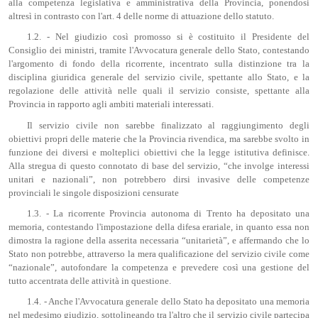
alla competenza legislativa e amministrativa della Provincia, ponendosi
altresì in contrasto con l'art. 4 delle norme di attuazione dello statuto.
1.2. - Nel giudizio così promosso si è costituito il Presidente del
Consiglio dei ministri, tramite l'Avvocatura generale dello Stato, contestando
l'argomento di fondo della ricorrente, incentrato sulla distinzione tra la
disciplina giuridica generale del servizio civile, spettante allo Stato, e la
regolazione delle attività nelle quali il servizio consiste, spettante alla
Provincia in rapporto agli ambiti materiali interessati.
Il servizio civile non sarebbe finalizzato al raggiungimento degli
obiettivi propri delle materie che la Provincia rivendica, ma sarebbe svolto in
funzione dei diversi e molteplici obiettivi che la legge istitutiva definisce.
Alla stregua di questo connotato di base del servizio, “che involge interessi
unitari e nazionali”, non potrebbero dirsi invasive delle competenze
provinciali le singole disposizioni censurate
1.3. - La ricorrente Provincia autonoma di Trento ha depositato una
memoria, contestando l'impostazione della difesa erariale, in quanto essa non
dimostra la ragione della asserita necessaria “unitarietà”, e affermando che lo
Stato non potrebbe, attraverso la mera qualificazione del servizio civile come
“nazionale”, autofondare la competenza e prevedere così una gestione del
tutto accentrata delle attività in questione.
1.4. - Anche l'Avvocatura generale dello Stato ha depositato una memoria
nel medesimo giudizio, sottolineando tra l'altro che il servizio civile partecipa