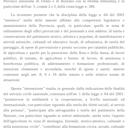
Province autonome di Trento e di Bolzano con la riforma tributaria), e in
particolare dell'art. 5, commi 2 e 3, della citata legge n. 386.
La ricorrente premette che la disciplina della legge n. 64 del 2001
“interseca” molte delle materie affidate alle competenze legislative e
amministrative della Provincia, quali, in particolare, quelle in tema di
ordinamento degli uffici provinciali e del personale a essi addetto, di tutela e
conservazione del patrimonio storico, artistico e popolare, di manifestazioni e
attività artistiche, culturali ed educative locali, di urbanistica, di tutela del
paesaggio, di opere di prevenzione e pronto soccorso per calamità pubbliche,
di alpicoltura e parchi per la protezione della flora e della fauna, di lavori
pubblici, di turismo, di agricoltura e foreste, di lavoro, di assistenza e
beneficenza pubblica, di addestramento e formazione professionale, di
istruzione elementare e secondaria, nonché di igiene e sanità: materie
contenute negli artt. 8, 9 e 16 dello statuto e nelle relative norme di
attuazione.
Questa “intersezione” risulta, in generale, dalla indicazione delle finalità
del servizio civile nazionale, contenuta nell'art. 1 della legge n. 64 del 2001:
“promuovere la solidarietà e la cooperazione, a livello nazionale ed
internazionale, con particolare riguardo alla tutela dei diritti sociali, ai servizi
alla persona”, “partecipare alla salvaguardia e tutela del patrimonio della
Nazione, con particolare riguardo ai settori ambientale, anche sotto l'aspetto
dell'agricoltura in zona di montagna, forestale, storico-artistico, culturale e
della protezione civile”, “contribuire alla formazione civica, sociale, culturale