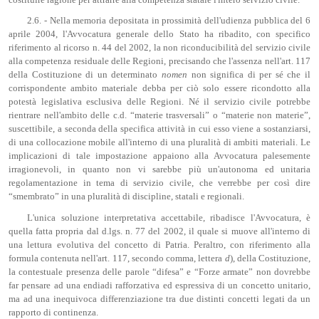
costituire ragione per attrarre alla competenza statale l'intero servizio civile.
2.6. - Nella memoria depositata in prossimità dell'udienza pubblica del 6
aprile 2004, l'Avvocatura generale dello Stato ha ribadito, con specifico
riferimento al ricorso n. 44 del 2002, la non riconducibilità del servizio civile
alla competenza residuale delle Regioni, precisando che l'assenza nell'art. 117
della Costituzione di un determinato
nomen
non significa di per sé che il
corrispondente ambito materiale debba per ciò solo essere ricondotto alla
potestà legislativa esclusiva delle Regioni. Né il servizio civile potrebbe
rientrare nell'ambito delle c.d. “materie trasversali” o “materie non materie”,
suscettibile, a seconda della specifica attività in cui esso viene a sostanziarsi,
di una collocazione mobile all'interno di una pluralità di ambiti materiali. Le
implicazioni di tale impostazione appaiono alla Avvocatura palesemente
irragionevoli, in quanto non vi sarebbe più un'autonoma ed unitaria
regolamentazione in tema di servizio civile, che verrebbe per così dire
“smembrato” in una pluralità di discipline, statali e regionali.
L'unica soluzione interpretativa accettabile, ribadisce l'Avvocatura, è
quella fatta propria dal d.lgs. n. 77 del 2002, il quale si muove all'interno di
una lettura evolutiva del concetto di Patria. Peraltro, con riferimento alla
formula contenuta nell'art. 117, secondo comma, lettera
d
), della Costituzione,
la contestuale presenza delle parole “difesa” e “Forze armate” non dovrebbe
far pensare ad una endiadi rafforzativa ed espressiva di un concetto unitario,
ma ad una inequivoca differenziazione tra due distinti concetti legati da un
rapporto di continenza.