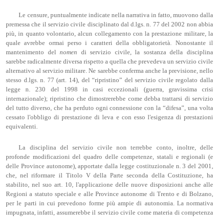
Le censure, puntualmente indicate nella narrativa in fatto, muovono dalla
premessa che il servizio civile disciplinato dal d.lgs. n. 77 del 2002 non abbia
più, in quanto volontario, alcun collegamento con la prestazione militare, la
quale avrebbe ormai perso i caratteri della obbligatorietà. Nonostante il
mantenimento del
nomen
di servizio civile, la sostanza della disciplina
sarebbe radicalmente diversa rispetto a quella che prevedeva un servizio civile
alternativo al servizio militare. Ne sarebbe conferma anche la previsione, nello
stesso d.lgs. n. 77 (art. 14), del “ripristino” del servizio civile regolato dalla
legge n. 230 del 1998 in casi eccezionali (guerra, gravissima crisi
internazionale); ripristino che dimostrerebbe come debba trattarsi di servizio
del tutto diverso, che ha perduto ogni connessione con la “difesa”, una volta
cessato l'obbligo di prestazione di leva e con esso l'esigenza di prestazioni
equivalenti.
La disciplina del servizio civile non terrebbe conto, inoltre, delle
profonde modificazioni del quadro delle competenze, statali e regionali (e
delle Province autonome), apportate dalla legge costituzionale n. 3 del 2001,
che, nel riformare il Titolo V della Parte seconda della Costituzione, ha
stabilito, nel suo art. 10, l'applicazione delle nuove disposizioni anche alle
Regioni a statuto speciale e alle Province autonome di Trento e di Bolzano,
per le parti in cui prevedono forme più ampie di autonomia. La normativa
impugnata, infatti, assumerebbe il servizio civile come materia di competenza