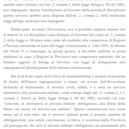
sarebbe stato istituito con l'art. 2, comma 1, della legge delega n. 64 del 2001,
non impugnato; mentre l'attribuzione al Governo della potestà di disciplinare
questo servizio sarebbe stata disposta dall'art. 2, comma 2, della medesima
legge delega, anch'esso non impugnato.
D'altra parte, secondo l'Avvocatura, non si potrebbe neppure ritenere che
le materie la cui disciplina è stata delegata al Governo dal citato art. 2, comma
2, della legge n. 64 siano state come tali trasferite alla competenza di Regioni
e Province autonome in base alla legge costituzionale n. 3 del 2001, di riforma
del Titolo V; e comunque, in questa ipotesi, si dovrebbe stabilire se possa
trasferirsi in capo a Regioni (e Province) una competenza materiale che ha
formato oggetto di delega al Governo con legge di delegazione non
impugnata ed adottata prima della riforma costituzionale.
Ma al di là dei sopra detti rilievi di inammissibilità, è proprio la premessa
di fondo dell'intera impugnazione a essere, ad avviso dell'Avvocatura,
destituita di fondamento. Il servizio civile, infatti, è e resta un servizio
alternativo alla prestazione militare, come emerge dagli artt. 2, comma 2, e 1,
comma 1, lettera
a
), della legge delega n. 64 del 2001, secondo cui esso
“concorre, in alternativa al servizio militare obbligatorio, alla difesa della
Patria con mezzi ed attività non militari”. Questa connotazione non viene
meno per il solo fatto che il servizio militare perde il proprio carattere di
obbligatorietà: una simile conclusione, si rileva, è sostenuta dalla Provincia
sul presupposto che solo il servizio militare obbligatorio sia strumentale alla