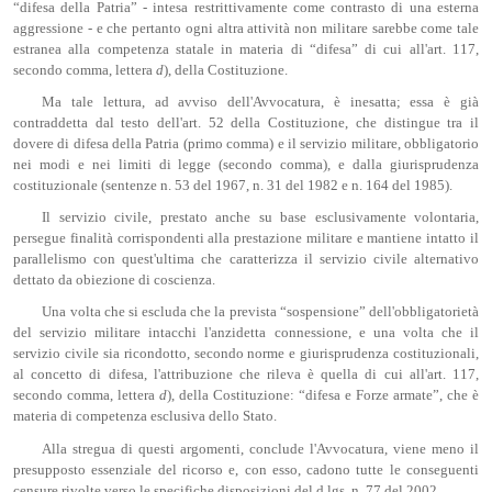
“difesa della Patria” - intesa restrittivamente come contrasto di una esterna
aggressione - e che pertanto ogni altra attività non militare sarebbe come tale
estranea alla competenza statale in materia di “difesa” di cui all'art. 117,
secondo comma, lettera
d
), della Costituzione.
Ma tale lettura, ad avviso dell'Avvocatura, è inesatta; essa è già
contraddetta dal testo dell'art. 52 della Costituzione, che distingue tra il
dovere di difesa della Patria (primo comma) e il servizio militare, obbligatorio
nei modi e nei limiti di legge (secondo comma), e dalla giurisprudenza
costituzionale (sentenze n. 53 del 1967, n. 31 del 1982 e n. 164 del 1985).
Il servizio civile, prestato anche su base esclusivamente volontaria,
persegue finalità corrispondenti alla prestazione militare e mantiene intatto il
parallelismo con quest'ultima che caratterizza il servizio civile alternativo
dettato da obiezione di coscienza.
Una volta che si escluda che la prevista “sospensione” dell'obbligatorietà
del servizio militare intacchi l'anzidetta connessione, e una volta che il
servizio civile sia ricondotto, secondo norme e giurisprudenza costituzionali,
al concetto di difesa, l'attribuzione che rileva è quella di cui all'art. 117,
secondo comma, lettera
d
), della Costituzione: “difesa e Forze armate”, che è
materia di competenza esclusiva dello Stato.
Alla stregua di questi argomenti, conclude l'Avvocatura, viene meno il
presupposto essenziale del ricorso e, con esso, cadono tutte le conseguenti
censure rivolte verso le specifiche disposizioni del d.lgs. n. 77 del 2002.