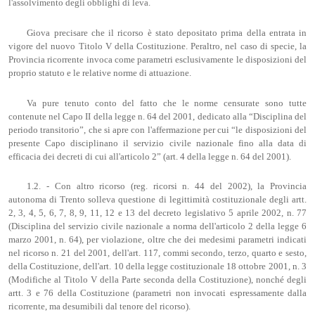
l'assolvimento degli obblighi di leva.
Giova precisare che il ricorso è stato depositato prima della entrata in
vigore del nuovo Titolo V della Costituzione. Peraltro, nel caso di specie, la
Provincia ricorrente invoca come parametri esclusivamente le disposizioni del
proprio statuto e le relative norme di attuazione.
Va pure tenuto conto del fatto che le norme censurate sono tutte
contenute nel Capo II della legge n. 64 del 2001, dedicato alla “Disciplina del
periodo transitorio”, che si apre con l'affermazione per cui “le disposizioni del
presente Capo disciplinano il servizio civile nazionale fino alla data di
efficacia dei decreti di cui all'articolo 2” (art. 4 della legge n. 64 del 2001).
1.2. - Con altro ricorso (reg. ricorsi n. 44 del 2002), la Provincia
autonoma di Trento solleva questione di legittimità costituzionale degli artt.
2, 3, 4, 5, 6, 7, 8, 9, 11, 12 e 13 del decreto legislativo 5 aprile 2002, n. 77
(Disciplina del servizio civile nazionale a norma dell'articolo 2 della legge 6
marzo 2001, n. 64), per violazione, oltre che dei medesimi parametri indicati
nel ricorso n. 21 del 2001, dell'art. 117, commi secondo, terzo, quarto e sesto,
della Costituzione, dell'art. 10 della legge costituzionale 18 ottobre 2001, n. 3
(Modifiche al Titolo V della Parte seconda della Costituzione), nonché degli
artt. 3 e 76 della Costituzione (parametri non invocati espressamente dalla
ricorrente, ma desumibili dal tenore del ricorso).