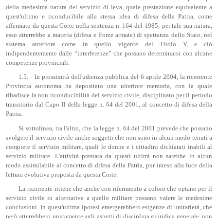
della medesima natura del servizio di leva, quale prestazione equivalente a
quest'ultimo e riconducibile alla stessa idea di difesa della Patria, come
affermato da questa Corte nella sentenza n. 164 del 1985; per tale sua natura,
esso atterrebbe a materia (difesa e Forze armate) di spettanza dello Stato, nel
sistema anteriore come in quello vigente del Titolo V, e ciò
indipendentemente dalle “interferenze” che possano determinarsi con alcune
competenze provinciali.
1.5. - In prossimità dell'udienza pubblica del 6 aprile 2004, la ricorrente
Provincia autonoma ha depositato una ulteriore memoria, con la quale
ribadisce la non riconducibilità del servizio civile, disciplinato per il periodo
transitorio dal Capo II della legge n. 64 del 2001, al concetto di difesa della
Patria.
Si sottolinea, tra l'altro, che la legge n. 64 del 2001 prevede che possano
svolgere il servizio civile anche soggetti che non sono in alcun modo tenuti a
compiere il servizio militare, quali le donne e i cittadini dichiarati inabili al
servizio militare. L'attività prestata da questi ultimi non sarebbe in alcun
modo assimilabile al concetto di difesa della Patria, pur inteso alla luce della
lettura evolutiva proposta da questa Corte.
La ricorrente ritiene che anche con riferimento a coloro che optano per il
servizio civile in alternativa a quello militare possano valere le medesime
conclusioni. In quest'ultima ipotesi emergerebbero esigenze di unitarietà, che
però atterrebbero unicamente agli aspetti di disciplina giuridica generale, non