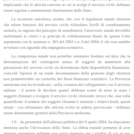
implicando che le attività concrete in cui si svolge il servizio civile debbano
essere regolate e amministrate direttamente dallo Stato.
La ricorrente sottolinea, inoltre, che, ove il legislatore statale ritenesse
che talune funzioni del servizio civile richiedano livelli di coordinamento
unitario, in ragione del principio di sussidiarietà, l'intervento statale dovrebbe
uniformarsi ai criteri e ai principi di collaborazione fissati da questa Corte
soprattutto con le sentenze n. 303 del 2003 e n. 6 del 2004; il che non sarebbe
avvenuto con riguardo alla impugnata normativa.
La competenza statale non potrebbe nemmeno fondarsi sul fatto che la
determinazione del contingente annuo di soggetti da ammettere alla
prestazione del servizio civile sia determinata dalle disponibilità finanziarie,
cosicché l'ipotesi di un totale decentramento della gestione degli obiettori
non permetterebbe un controllo dei flussi finanziari correlativi. La Provincia
autonoma non ha rivendicato - nella costanza del collegamento con il servizio
militare - il potere di decidere quanti debbano essere di anno in anno i
soggetti chiamati a svolgere il servizio civile, ritenendo invece che, una volta
quantificato il numero dei soggetti chiamati e stanziati i relativi fondi, questi
ultimi - con riferimento alle attività svolte in ambito provinciale - debbano
essere direttamente gestititi dalla Provincia medesima.
1.6. - In prossimità dell'udienza pubblica del 6 aprile 2004, ha depositato
memoria anche l'Avvocatura dello Stato. La difesa erariale premette di aver
ritenuto opportuno redigere una unica memoria per i giudizi di cui ai reg.