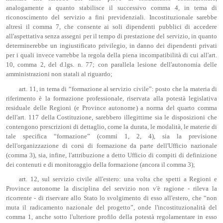
analogamente a quanto stabilisce il successivo comma 4, in tema di
riconoscimento del servizio a fini previdenziali. Incostituzionale sarebbe
altresì il comma 7, che consente ai soli dipendenti pubblici di accedere
all'aspettativa senza assegni per il tempo di prestazione del servizio, in quanto
determinerebbe un ingiustificato privilegio, in danno dei dipendenti privati
per i quali invece varrebbe la regola della piena incompatibilità di cui all'art.
10, comma 2, del d.lgs. n. 77; con parallela lesione dell'autonomia delle
amministrazioni non statali al riguardo;
art. 11, in tema di “formazione al servizio civile”: posto che la materia di
riferimento è la formazione professionale, riservata alla potestà legislativa
residuale delle Regioni (e Province autonome) a norma del quarto comma
dell'art. 117 della Costituzione, sarebbero illegittime sia le disposizioni che
contengono prescrizioni di dettaglio, come la durata, le modalità, le materie di
tale specifica “formazione” (commi 1, 2, 4), sia la previsione
dell'organizzazione di corsi di formazione da parte dell'Ufficio nazionale
(comma 3), sia, infine, l'attribuzione a detto Ufficio di compiti di definizione
dei contenuti e di monitoraggio della formazione (ancora il comma 3);
art. 12, sul servizio civile all'estero: una volta che spetti a Regioni e
Province autonome la disciplina del servizio non v'è ragione - rileva la
ricorrente - di riservare allo Stato lo svolgimento di esso all'estero, che “non
muta il radicamento nazionale del progetto”, onde l'incostituzionalità del
comma 1, anche sotto l'ulteriore profilo della potestà regolamentare in esso