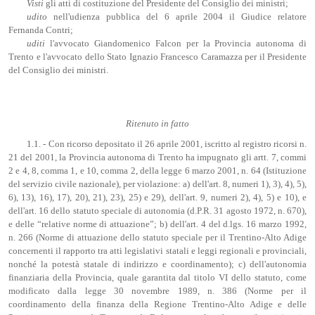
Visti
gli atti di costituzione del Presidente del Consiglio dei ministri;
udito
nell'udienza pubblica del 6 aprile 2004 il Giudice relatore
Fernanda Contri;
uditi
l'avvocato Giandomenico Falcon per la Provincia autonoma di
Trento e l'avvocato dello Stato Ignazio Francesco Caramazza per il Presidente
del Consiglio dei ministri.
Ritenuto in fatto
1.1. - Con ricorso depositato il 26 aprile 2001, iscritto al registro ricorsi n.
21 del 2001, la Provincia autonoma di Trento ha impugnato gli artt. 7, commi
2 e 4, 8, comma 1, e 10, comma 2, della legge 6 marzo 2001, n. 64 (Istituzione
del servizio civile nazionale), per violazione: a) dell'art. 8, numeri 1), 3), 4), 5),
6), 13), 16), 17), 20), 21), 23), 25) e 29), dell'art. 9, numeri 2), 4), 5) e 10), e
dell'art. 16 dello statuto speciale di autonomia (d.P.R. 31 agosto 1972, n. 670),
e delle “relative norme di attuazione”; b) dell'art. 4 del d.lgs. 16 marzo 1992,
n. 266 (Norme di attuazione dello statuto speciale per il Trentino-Alto Adige
concernenti il rapporto tra atti legislativi statali e leggi regionali e provinciali,
nonché la potestà statale di indirizzo e coordinamento); c) dell'autonomia
finanziaria della Provincia, quale garantita dal titolo VI dello statuto, come
modificato dalla legge 30 novembre 1989, n. 386 (Norme per il
coordinamento della finanza della Regione Trentino-Alto Adige e delle