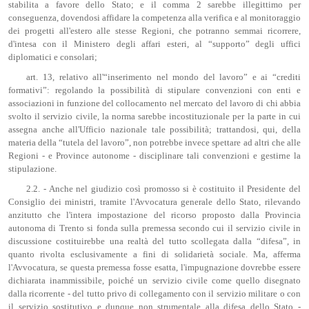
stabilita a favore dello Stato; e il comma 2 sarebbe illegittimo per
conseguenza, dovendosi affidare la competenza alla verifica e al monitoraggio
dei progetti all'estero alle stesse Regioni, che potranno semmai ricorrere,
d'intesa con il Ministero degli affari esteri, al “supporto” degli uffici
diplomatici e consolari;
art. 13, relativo all'“inserimento nel mondo del lavoro” e ai “crediti
formativi”: regolando la possibilità di stipulare convenzioni con enti e
associazioni in funzione del collocamento nel mercato del lavoro di chi abbia
svolto il servizio civile, la norma sarebbe incostituzionale per la parte in cui
assegna anche all'Ufficio nazionale tale possibilità; trattandosi, qui, della
materia della “tutela del lavoro”, non potrebbe invece spettare ad altri che alle
Regioni - e Province autonome - disciplinare tali convenzioni e gestirne la
stipulazione.
2.2. - Anche nel giudizio così promosso si è costituito il Presidente del
Consiglio dei ministri, tramite l'Avvocatura generale dello Stato, rilevando
anzitutto che l'intera impostazione del ricorso proposto dalla Provincia
autonoma di Trento si fonda sulla premessa secondo cui il servizio civile in
discussione costituirebbe una realtà del tutto scollegata dalla “difesa”, in
quanto rivolta esclusivamente a fini di solidarietà sociale. Ma, afferma
l'Avvocatura, se questa premessa fosse esatta, l'impugnazione dovrebbe essere
dichiarata inammissibile, poiché un servizio civile come quello disegnato
dalla ricorrente - del tutto privo di collegamento con il servizio militare o con
il servizio sostitutivo e dunque non strumentale alla difesa dello Stato -