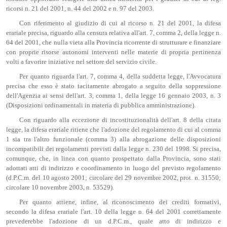
ricorsi n. 21 del 2001, n. 44 del 2002 e n. 97 del 2003.
Con riferimento al giudizio di cui al ricorso n. 21 del 2001, la difesa
erariale precisa, riguardo alla censura relativa all'art. 7, comma 2, della legge n.
64 del 2001, che nulla vieta alla Provincia ricorrente di strutturare e finanziare
con proprie risorse autonomi interventi nelle materie di propria pertinenza
volti a favorire iniziative nel settore del servizio civile.
Per quanto riguarda l'art. 7, comma 4, della suddetta legge, l'Avvocatura
precisa che esso è stato tacitamente abrogato a seguito della soppressione
dell'Agenzia ai sensi dell'art. 3, comma 1, della legge 16 gennaio 2003, n. 3
(Disposizioni ordinamentali in materia di pubblica amministrazione).
Con riguardo alla eccezione di incostituzionalità dell'art. 8 della citata
legge, la difesa erariale ritiene che l'adozione del regolamento di cui al comma
1 sia tra l'altro funzionale (comma 3) alla abrogazione delle disposizioni
incompatibili dei regolamenti previsti dalla legge n. 230 del 1998. Si precisa,
comunque, che, in linea con quanto prospettato dalla Provincia, sono stati
adottati atti di indirizzo e coordinamento in luogo del previsto regolamento
(d.P.C.m. del 10 agosto 2001; circolare del 29 novembre 2002, prot. n. 31550;
circolare 10 novembre 2003, n. 53529).
Per quanto attiene, infine, al riconoscimento dei crediti formativi,
secondo la difesa erariale l'art. 10 della legge n. 64 del 2001 correttamente
prevederebbe l'adozione di un d.P.C.m., quale atto di indirizzo e