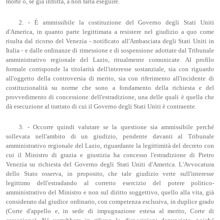
morte o, se già inflitta, a non farla eseguire.
2. - È ammissibile la costituzione del Governo degli Stati Uniti
d'America, in quanto parte legittimata a resistere nel giudizio a quo come
risulta dal ricorso del Venezia - notificato all'Ambasciata degli Stati Uniti in
Italia - e dalle ordinanze di rimessione e di sospensione adottate dal Tribunale
amministrativo regionale del Lazio, ritualmente comunicate. Al profilo
formale corrisponde la titolarità dell'interesse sostanziale, sia con riguardo
all'oggetto della controversia di merito, sia con riferimento all'incidente di
costituzionalità su norme che sono a fondamento della richiesta e del
provvedimento di concessione dell'estradizione, una delle quali è quella che
dà esecuzione al trattato di cui il Governo degli Stati Uniti è contraente.
3. - Occorre quindi valutare se la questione sia ammissibile perché
sollevata nell'ambito di un giudizio, pendente davanti al Tribunale
amministrativo regionale del Lazio, riguardante la legittimità del decreto con
cui il Ministro di grazia e giustizia ha concesso l'estradizione di Pietro
Venezia su richiesta del Governo degli Stati Uniti d'America. L'Avvocatura
dello Stato osserva, in proposito, che tale giudizio verte sull'interesse
legittimo dell'estradando al corretto esercizio del potere politico-
amministrativo del Ministro e non sul diritto soggettivo, quello alla vita, già
considerato dal giudice ordinario, con competenza esclusiva, in duplice grado
(Corte d'appello e, in sede di impugnazione estesa al merito, Corte di