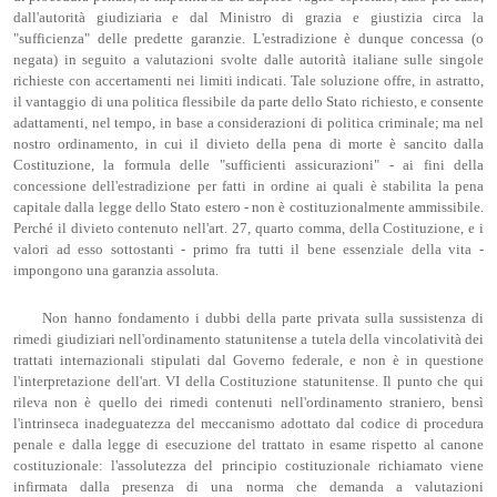
dall'autorità giudiziaria e dal Ministro di grazia e giustizia circa la
"sufficienza" delle predette garanzie. L'estradizione è dunque concessa (o
negata) in seguito a valutazioni svolte dalle autorità italiane sulle singole
richieste con accertamenti nei limiti indicati. Tale soluzione offre, in astratto,
il vantaggio di una politica flessibile da parte dello Stato richiesto, e consente
adattamenti, nel tempo, in base a considerazioni di politica criminale; ma nel
nostro ordinamento, in cui il divieto della pena di morte è sancito dalla
Costituzione, la formula delle "sufficienti assicurazioni" - ai fini della
concessione dell'estradizione per fatti in ordine ai quali è stabilita la pena
capitale dalla legge dello Stato estero - non è costituzionalmente ammissibile.
Perché il divieto contenuto nell'art. 27, quarto comma, della Costituzione, e i
valori ad esso sottostanti - primo fra tutti il bene essenziale della vita -
impongono una garanzia assoluta.
Non hanno fondamento i dubbi della parte privata sulla sussistenza di
rimedi giudiziari nell'ordinamento statunitense a tutela della vincolatività dei
trattati internazionali stipulati dal Governo federale, e non è in questione
l'interpretazione dell'art. VI della Costituzione statunitense. Il punto che qui
rileva non è quello dei rimedi contenuti nell'ordinamento straniero, bensì
l'intrinseca inadeguatezza del meccanismo adottato dal codice di procedura
penale e dalla legge di esecuzione del trattato in esame rispetto al canone
costituzionale: l'assolutezza del principio costituzionale richiamato viene
infirmata dalla presenza di una norma che demanda a valutazioni