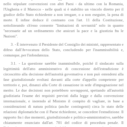
nello stipulare convenzioni con altri Paesi - da ultimo con la Romania,
l'Ungheria e il Marocco - nelle quali si è stabilito un vincolo diretto per il
giudice dello Stato richiedente a non irrogare, o a non eseguire, la pena di
morte. E infine deduce il contrasto con l'art. 11 della Costituzione,
sottolineando ch'esso consente "limitazioni di sovranità" solo in quanto
"necessarie ad un ordinamento che assicuri la pace e la giustizia fra le
Nazioni".
3. - È intervenuto il Presidente del Consiglio dei ministri, rappresentato e
difeso dall'Avvocatura dello Stato, concludendo per l'inammissibilità e,
comunque, per l'infondatezza.
3.1. - La questione sarebbe inammissibile, poiché il sindacato sulla
legittimità dell'atto amministrativo di concessione dell'estradizione è
circoscritto alla decisione dell'autorità governativa e non può estendersi alla
fase giurisdizionale svoltasi davanti alla corte d'appello competente per
territorio e, poi, dinanzi alla Corte di cassazione in sede d'impugnazione nel
merito. Le due decisioni non potrebbero sovrapporsi, spettando all'autorità
giudiziaria l'esame dei requisiti previsti dalla legge e dalla convenzione
internazionale, e inerendo al Ministro il compito di vagliare, in base a
considerazioni di natura politica (anche contingenti) circa lo stato delle
relazioni diplomatiche con il Paese richiedente, se concedere l'estradizione. Il
rapporto fra i due momenti, giurisdizionale e politico-amministrativo, sarebbe
chiaramente enunciato dall'art. 701 del codice di procedura penale. Il