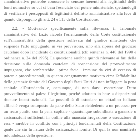
amministrativo potrebbe conoscere le censure inerenti alla legittimità delle
fonti normative su cui si basa l'esercizio del potere ministeriale, spettandogli
di verificare i presupposti di legittimità dell'atto amministrativo alla luce di
quanto dispongono gli artt. 24 e 113 della Costituzione.
2.2. - Motivando specificamente sulla rilevanza, il Tribunale
amministrativo del Lazio ricorda l'orientamento della Corte costituzionale
sull'ammissibilità della questione sollevata dal giudice rimettente che
sospenda l'atto impugnato, in via provvisoria, sino alla ripresa del giudizio
cautelare dopo l'incidente di costituzionalità (cfr. sentenza n. 440 del 1990 e
ordinanza n. 24 del 1995). La questione sarebbe quindi rilevante ai fini della
decisione sulla domanda cautelare di sospensione del provvedimento
impugnato, che sembrerebbe - prima facie - immune da vizi di eccesso di
potere e procedimentali, in quanto congruamente motivato circa l'affidabilità
delle garanzie fornite dal Governo degli Stati Uniti di non infliggere la pena
capitale all'estradando e, comunque, di non darvi esecuzione. Detto
provvedimento si palesa illegittimo, perché adottato in base a disposizioni
ritenute incostituzionali. La possibilità di estradare un cittadino italiano
affinché venga sottoposto da parte dello Stato richiedente a un processo per
un reato punito con la pena capitale - quantunque subordinata a garanzie o
assicurazioni sufficienti in ordine alla mancata irrogazione o esecuzione di
essa - sarebbe in conflitto con i principi fondamentali della Costituzione,
quale che sia la natura delle assicurazioni fornite. Di qui, la non manifesta
infondatezza della questione.