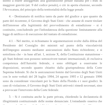
diritto a essere assoggettati alla giurisdizione penale italiana per i reati di
maggiore gravità (art. 9 del codice penale), e ciò in aperta elusione, secondo
l'Avvocatura, del principio della territorialità della legge penale.
4. - Destinatario di notifica tanto da parte del giudice a quo quanto da
parte del ricorrente, il Governo degli Stati Uniti - che assume di essere titolare
dell'interesse alla legittimità del provvedimento di estradizione - si è
costituito, concludendo per l'infondatezza della questione limitatamente alla
legge di ratifica e di esecuzione del trattato di estradizione.
4.1. - Nel merito, si richiamano le argomentazioni svolte dalla difesa del
Presidente del Consiglio dei ministri sul punto della vincolatività
dell'impegno assunto mediante assicurazioni dallo Stato richiedente; e si
sottolinea che - in base all'art. 1, sezione X, della Costituzione statunitense -
gli Stati federati non possono sottoscrivere trattati internazionali, di esclusiva
competenza dell'Autorità federale, e sono obbligati a osservarne le
disposizioni, secondo quanto chiarito dalla giurisprudenza della Corte
Suprema federale. Sì che le assicurazioni fornite dal Governo degli Stati Uniti
con le note verbali del 28 luglio 1994, 24 agosto 1995 e 12 gennaio 1996
sono da considerare vincolanti per lo Stato della Florida e i suoi giudici. In
caso di violazione, il Governo degli Stati Uniti attiverà i rimedi necessari, sino
a provocare l'intervento della Corte federale.
5. - Si è costituita anche la parte privata, chiedendo la declaratoria di
illegittimità costituzionale delle norme denunciate. L'estradando osserva che