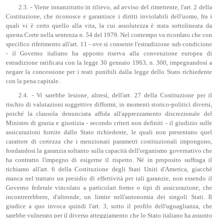
2.3. - Viene innanzitutto in rilievo, ad avviso del rimettente, l'art. 2 della
Costituzione, che riconosce e garantisce i diritti inviolabili dell'uomo, fra i
quali vi è certo quello alla vita, la cui assolutezza è stata sottolineata da
questa Corte nella sentenza n. 54 del 1979. Nel contempo va ricordato che con
specifico riferimento all'art. 11 - ove si consente l'estradizione sub condicione
- il Governo italiano ha apposto riserva alla convenzione europea di
estradizione ratificata con la legge 30 gennaio 1963, n. 300, impegnandosi a
negare la concessione per i reati punibili dalla legge dello Stato richiedente
con la pena capitale.
2.4. - Vi sarebbe lesione, altresì, dell'art. 27 della Costituzione per il
rischio di valutazioni soggettive difformi, in momenti storico-politici diversi,
poiché la clausola denunciata affida all'apprezzamento discrezionale del
Ministro di grazia e giustizia - secondo criteri non definiti - il giudizio sulle
assicurazioni fornite dallo Stato richiedente, le quali non presentano quel
carattere di certezza che i menzionati parametri costituzionali impongono,
fondandosi la garanzia soltanto sulla capacità dell'organismo governativo che
ha contratto l'impegno di esigerne il rispetto. Né in proposito suffraga il
richiamo all'art. 6 della Costituzione degli Stati Uniti d'America, giacché
manca nel trattato un presidio di effettività per tali garanzie, non essendo il
Governo federale vincolato a particolari forme o tipi di assicurazione, che
incontrerebbero, d'altronde, un limite nell'autonomia dei singoli Stati. Il
giudice a quo invoca quindi l'art. 3, sotto il profilo dell'uguaglianza, che
sarebbe vulnerato per il diverso atteggiamento che lo Stato italiano ha assunto