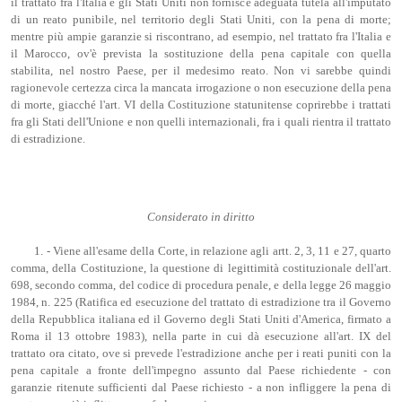
il trattato fra l'Italia e gli Stati Uniti non fornisce adeguata tutela all'imputato
di un reato punibile, nel territorio degli Stati Uniti, con la pena di morte;
mentre più ampie garanzie si riscontrano, ad esempio, nel trattato fra l'Italia e
il Marocco, ov'è prevista la sostituzione della pena capitale con quella
stabilita, nel nostro Paese, per il medesimo reato. Non vi sarebbe quindi
ragionevole certezza circa la mancata irrogazione o non esecuzione della pena
di morte, giacché l'art. VI della Costituzione statunitense coprirebbe i trattati
fra gli Stati dell'Unione e non quelli internazionali, fra i quali rientra il trattato
di estradizione.
Considerato in diritto
1. - Viene all'esame della Corte, in relazione agli artt. 2, 3, 11 e 27, quarto
comma, della Costituzione, la questione di legittimità costituzionale dell'art.
698, secondo comma, del codice di procedura penale, e della legge 26 maggio
1984, n. 225 (Ratifica ed esecuzione del trattato di estradizione tra il Governo
della Repubblica italiana ed il Governo degli Stati Uniti d'America, firmato a
Roma il 13 ottobre 1983), nella parte in cui dà esecuzione all'art. IX del
trattato ora citato, ove si prevede l'estradizione anche per i reati puniti con la
pena capitale a fronte dell'impegno assunto dal Paese richiedente - con
garanzie ritenute sufficienti dal Paese richiesto - a non infliggere la pena di