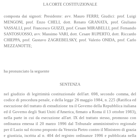
LA CORTE COSTITUZIONALE
composta dai signori: Presidente: avv. Mauro FERRI; Giudici: prof. Luigi
MENGONI, prof. Enzo CHELI, dott. Renato GRANATA, prof. Giuliano
VASSALLI, prof. Francesco GUIZZI, prof. Cesare MIRABELLI, prof. Fernando
SANTOSUOSSO, avv. Massimo VARI, dott. Cesare RUPERTO, dott. Riccardo
CHIEPPA, prof. Gustavo ZAGREBELSKY, prof. Valerio ONIDA, prof. Carlo
MEZZANOTTE;
ha pronunciato la seguente
SENTENZA
nel giudizio di legittimità costituzionale dell'art. 698, secondo comma, del
codice di procedura penale, e della legge 26 maggio 1984, n. 225 (Ratifica ed
esecuzione del trattato di estradizione tra il Governo della Repubblica italiana
ed il Governo degli Stati Uniti d'America, firmato a Roma il 13 ottobre 1983),
nella parte in cui da esecuzione all'art. IX del trattato stesso, promosso con
ordinanza emessa il 20 marzo 1996 dal Tribunale amministrativo regionale
per il Lazio sul ricorso proposto da Venezia Pietro contro il Ministero di grazia
e giustizia, iscritta al n. 404 del registro ordinanze 1996 e pubblicata nella