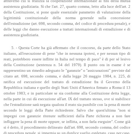
attraverso cui si realizza la cooperazione internazionale ai fini della mutua
assistenza giudiziaria. Sì che l'art. 27, quarto comma, letto alla luce dell'art. 2
della Costituzione, si pone quale essenziale parametro di valutazione della
legittimità costituzionale della norma generale sulla concessione
dell'estradizione (art. 698, secondo comma, del codice di procedura penale), e
delle leggi che danno esecuzione a trattati internazionali di estradizione e di
assistenza giudiziaria.
5. - Questa Corte ha già affermato che il concorso, da parte dello Stato
italiano, all'esecuzione di pene "che in nessuna ipotesi, e per nessun tipo di
reati, potrebbero essere inflitte in Italia nel tempo di pace" è di per sé lesivo
della Costituzione (sentenza n. 54 del 1979). Il punto ora in esame è se
rappresentino un rimedio adeguato le "garanzie" o "assicurazioni" previste dal
citato art. 698, secondo comma, e dalla legge 26 maggio 1984, n. 225, di
ratifica ed esecuzione del trattato di estradizione fra il Governo della
Repubblica italiana e quello degli Stati Uniti d'America firmato a Roma il 13
ottobre 1983; e in particolare se sia conforme alla Costituzione detta legge,
nella parte in cui dà esecuzione all'art. IX del trattato stesso, ove si stabilisce
che l'estradizione sarà negata qualora il reato sia punibile con la pena di morte
secondo le leggi della Parte richiedente. Salvo che quest'ultima "non si
impegni con garanzie ritenute sufficienti dalla Parte richiesta a non fare
infliggere la pena di morte oppure, se inflitta, a non farla eseguire". Come già
si è detto, il procedimento delineato dall'art. 698, secondo comma, del codice
di procedura penale, si impernia su un duplice vaglio espletato, caso per caso,