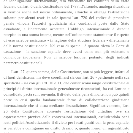
dell'obbligazione internazionale, resa vincolante nei confronti dello Stato
federato dall'art. 6 della Costituzione del 1787. D'altronde, analoga situazione
si verifica anche nel nostro ordinamento, allorché si ottenga l'estradizione
soltanto per alcuni reati: in tale ipotesi l'art. 720 del codice di procedura
penale vincola l'autorità giudiziaria alle condizioni poste dallo Stato
estradante, e liberamente accettate. L'obbligo internazionale è dunque
recepito in una norma interna, mentre nell'ordinamento statunitense il rispetto
di esso sarebbe assicurato - in ragione della struttura federale - direttamente
dalla norma costituzionale. Nel caso di specie - è quanto rileva la Corte di
cassazione - la sanzione capitale deve aversi come non più esistente o
comunque inoperante. Non vi sarebbe lesione, pertanto, degli indicati
parametri costituzionali.
L'art. 27, quarto comma, della Costituzione, non si può leggere, infatti, al
di fuori del sistema, ma deve coordinarsi sia con l'art. 26 - pertinente nella sua
specificità - sia con gli artt. 10 e 11, che conferiscono rango costituzionale ai
principi di diritto internazionale generalmente riconosciuti, fra cui l'antico e
consolidato pacta sunt servanda. Il divieto della pena di morte non può quindi
porre in crisi quella fondamentale forma di collaborazione giudiziaria
internazionale che si attua mediante l'estradizione. Significativamente, l'art.
26 della Costituzione consente l'estradizione del cittadino ove sia
espressamente prevista dalle convenzioni internazionali, escludendola per i
reati politici. Assolutizzando il divieto per i reati puniti con la pena capitale,
si verrebbe a configurare un diritto di asilo o, quanto meno, un ingiustificato