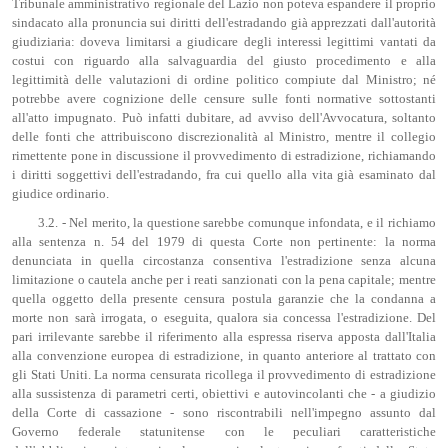
Tribunale amministrativo regionale del Lazio non poteva espandere il proprio
sindacato alla pronuncia sui diritti dell'estradando già apprezzati dall'autorità
giudiziaria: doveva limitarsi a giudicare degli interessi legittimi vantati da
costui con riguardo alla salvaguardia del giusto procedimento e alla
legittimità delle valutazioni di ordine politico compiute dal Ministro; né
potrebbe avere cognizione delle censure sulle fonti normative sottostanti
all'atto impugnato. Può infatti dubitare, ad avviso dell'Avvocatura, soltanto
delle fonti che attribuiscono discrezionalità al Ministro, mentre il collegio
rimettente pone in discussione il provvedimento di estradizione, richiamando
i diritti soggettivi dell'estradando, fra cui quello alla vita già esaminato dal
giudice ordinario.
3.2. - Nel merito, la questione sarebbe comunque infondata, e il richiamo
alla sentenza n. 54 del 1979 di questa Corte non pertinente: la norma
denunciata in quella circostanza consentiva l'estradizione senza alcuna
limitazione o cautela anche per i reati sanzionati con la pena capitale; mentre
quella oggetto della presente censura postula garanzie che la condanna a
morte non sarà irrogata, o eseguita, qualora sia concessa l'estradizione. Del
pari irrilevante sarebbe il riferimento alla espressa riserva apposta dall'Italia
alla convenzione europea di estradizione, in quanto anteriore al trattato con
gli Stati Uniti. La norma censurata ricollega il provvedimento di estradizione
alla sussistenza di parametri certi, obiettivi e autovincolanti che - a giudizio
della Corte di cassazione - sono riscontrabili nell'impegno assunto dal
Governo federale statunitense con le peculiari caratteristiche