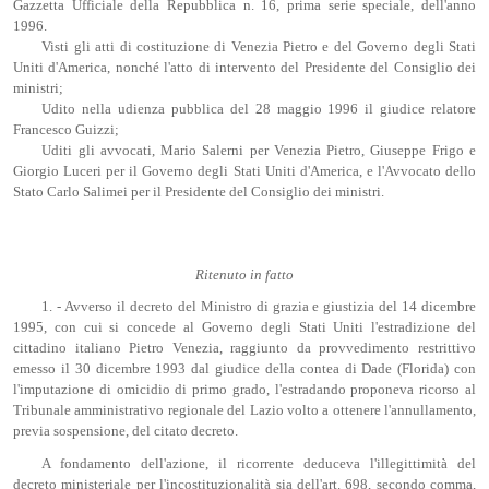
Gazzetta Ufficiale della Repubblica n. 16, prima serie speciale, dell'anno
1996.
Visti gli atti di costituzione di Venezia Pietro e del Governo degli Stati
Uniti d'America, nonché l'atto di intervento del Presidente del Consiglio dei
ministri;
Udito nella udienza pubblica del 28 maggio 1996 il giudice relatore
Francesco Guizzi;
Uditi gli avvocati, Mario Salerni per Venezia Pietro, Giuseppe Frigo e
Giorgio Luceri per il Governo degli Stati Uniti d'America, e l'Avvocato dello
Stato Carlo Salimei per il Presidente del Consiglio dei ministri.
Ritenuto in fatto
1. - Avverso il decreto del Ministro di grazia e giustizia del 14 dicembre
1995, con cui si concede al Governo degli Stati Uniti l'estradizione del
cittadino italiano Pietro Venezia, raggiunto da provvedimento restrittivo
emesso il 30 dicembre 1993 dal giudice della contea di Dade (Florida) con
l'imputazione di omicidio di primo grado, l'estradando proponeva ricorso al
Tribunale amministrativo regionale del Lazio volto a ottenere l'annullamento,
previa sospensione, del citato decreto.
A fondamento dell'azione, il ricorrente deduceva l'illegittimità del
decreto ministeriale per l'incostituzionalità sia dell'art. 698, secondo comma,