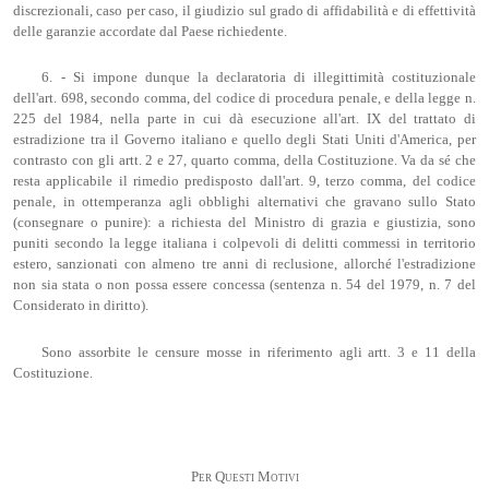
discrezionali, caso per caso, il giudizio sul grado di affidabilità e di effettività
delle garanzie accordate dal Paese richiedente.
6. - Si impone dunque la declaratoria di illegittimità costituzionale
dell'art. 698, secondo comma, del codice di procedura penale, e della legge n.
225 del 1984, nella parte in cui dà esecuzione all'art. IX del trattato di
estradizione tra il Governo italiano e quello degli Stati Uniti d'America, per
contrasto con gli artt. 2 e 27, quarto comma, della Costituzione. Va da sé che
resta applicabile il rimedio predisposto dall'art. 9, terzo comma, del codice
penale, in ottemperanza agli obblighi alternativi che gravano sullo Stato
(consegnare o punire): a richiesta del Ministro di grazia e giustizia, sono
puniti secondo la legge italiana i colpevoli di delitti commessi in territorio
estero, sanzionati con almeno tre anni di reclusione, allorché l'estradizione
non sia stata o non possa essere concessa (sentenza n. 54 del 1979, n. 7 del
Considerato in diritto).
Sono assorbite le censure mosse in riferimento agli artt. 3 e 11 della
Costituzione.
Per Questi Motivi