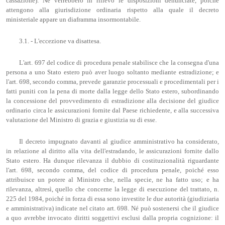
cassazione). Né verrebbero in rilievo le disposizioni denunciate, poiché
attengono alla giurisdizione ordinaria rispetto alla quale il decreto
ministeriale appare un diaframma insormontabile.
3.1. - L'eccezione va disattesa.
L'art. 697 del codice di procedura penale stabilisce che la consegna d'una
persona a uno Stato estero può aver luogo soltanto mediante estradizione; e
l'art. 698, secondo comma, prevede garanzie processuali e procedimentali per i
fatti puniti con la pena di morte dalla legge dello Stato estero, subordinando
la concessione del provvedimento di estradizione alla decisione del giudice
ordinario circa le assicurazioni fornite dal Paese richiedente, e alla successiva
valutazione del Ministro di grazia e giustizia su di esse.
Il decreto impugnato davanti al giudice amministrativo ha considerato,
in relazione al diritto alla vita dell'estradando, le assicurazioni fornite dallo
Stato estero. Ha dunque rilevanza il dubbio di costituzionalità riguardante
l'art. 698, secondo comma, del codice di procedura penale, poiché esso
attribuisce un potere al Ministro che, nella specie, ne ha fatto uso; e ha
rilevanza, altresì, quello che concerne la legge di esecuzione del trattato, n.
225 del 1984, poiché in forza di essa sono investite le due autorità (giudiziaria
e amministrativa) indicate nel citato art. 698. Né può sostenersi che il giudice
a quo avrebbe invocato diritti soggettivi esclusi dalla propria cognizione: il