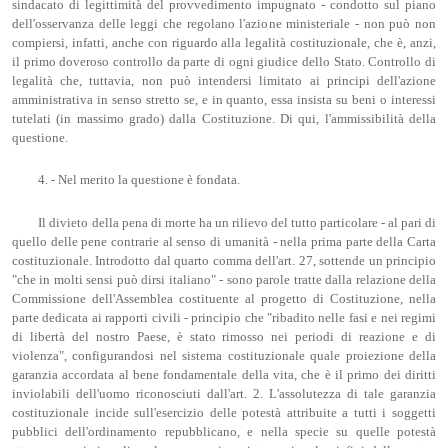
sindacato di legittimità del provvedimento impugnato - condotto sul piano
dell'osservanza delle leggi che regolano l'azione ministeriale - non può non
compiersi, infatti, anche con riguardo alla legalità costituzionale, che è, anzi,
il primo doveroso controllo da parte di ogni giudice dello Stato. Controllo di
legalità che, tuttavia, non può intendersi limitato ai principi dell'azione
amministrativa in senso stretto se, e in quanto, essa insista su beni o interessi
tutelati (in massimo grado) dalla Costituzione. Di qui, l'ammissibilità della
questione.
4. - Nel merito la questione è fondata.
Il divieto della pena di morte ha un rilievo del tutto particolare - al pari di
quello delle pene contrarie al senso di umanità - nella prima parte della Carta
costituzionale. Introdotto dal quarto comma dell'art. 27, sottende un principio
"che in molti sensi può dirsi italiano" - sono parole tratte dalla relazione della
Commissione dell'Assemblea costituente al progetto di Costituzione, nella
parte dedicata ai rapporti civili - principio che "ribadito nelle fasi e nei regimi
di libertà del nostro Paese, è stato rimosso nei periodi di reazione e di
violenza", configurandosi nel sistema costituzionale quale proiezione della
garanzia accordata al bene fondamentale della vita, che è il primo dei diritti
inviolabili dell'uomo riconosciuti dall'art. 2. L'assolutezza di tale garanzia
costituzionale incide sull'esercizio delle potestà attribuite a tutti i soggetti
pubblici dell'ordinamento repubblicano, e nella specie su quelle potestà