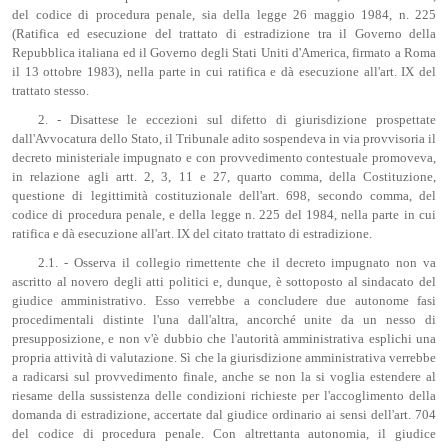
del codice di procedura penale, sia della legge 26 maggio 1984, n. 225
(Ratifica ed esecuzione del trattato di estradizione tra il Governo della
Repubblica italiana ed il Governo degli Stati Uniti d'America, firmato a Roma
il 13 ottobre 1983), nella parte in cui ratifica e dà esecuzione all'art. IX del
trattato stesso.
2. - Disattese le eccezioni sul difetto di giurisdizione prospettate
dall'Avvocatura dello Stato, il Tribunale adito sospendeva in via provvisoria il
decreto ministeriale impugnato e con provvedimento contestuale promoveva,
in relazione agli artt. 2, 3, 11 e 27, quarto comma, della Costituzione,
questione di legittimità costituzionale dell'art. 698, secondo comma, del
codice di procedura penale, e della legge n. 225 del 1984, nella parte in cui
ratifica e dà esecuzione all'art. IX del citato trattato di estradizione.
2.1. - Osserva il collegio rimettente che il decreto impugnato non va
ascritto al novero degli atti politici e, dunque, è sottoposto al sindacato del
giudice amministrativo. Esso verrebbe a concludere due autonome fasi
procedimentali distinte l'una dall'altra, ancorché unite da un nesso di
presupposizione, e non v'è dubbio che l'autorità amministrativa esplichi una
propria attività di valutazione. Sì che la giurisdizione amministrativa verrebbe
a radicarsi sul provvedimento finale, anche se non la si voglia estendere al
riesame della sussistenza delle condizioni richieste per l'accoglimento della
domanda di estradizione, accertate dal giudice ordinario ai sensi dell'art. 704
del codice di procedura penale. Con altrettanta autonomia, il giudice