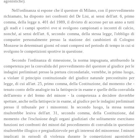
agonistiche).
Nell'ordinanza si espone che il questore di Milano, con il provvedimento
richiamato, ha disposto nei confronti del De Lisi, ai sensi dell'art. 6, primo
comma, della legge n. 401 del 1989, il divieto di accesso per un anno a tutti
gli stadi e i campi sportivi ove si svolgono campionati o incontri di calcio,
nonché, ai sensi dell'art. 6, secondo comma, della stessa legge, l'obbligo di
comparire personalmente presso la stazione dei carabinieri di Cologno
Monzese in determinati giorni ed orari compresi nel periodo di tempo in cui si
svolgono le competizioni sportive in questione.
Secondo l'ordinanza di rimessione, la norma impugnata, attribuendo la
competenza per la convalida del provvedimento del questore al giudice per le
indagini preliminari presso la pretura circondariale, verrebbe, in primo luogo,
a violare il principio costituzionale del giudice naturale precostituito per
legge, di cui all'art. 25, primo comma, della Costituzione, dal momento che -
tenuto conto delle analogie tra la fattispecie in esame e quelle della convalida
dell'arresto e del fermo del minore - la competenza a decidere dovrebbe
spettare, anche nella fattispecie in esame, al giudice per le indagini preliminari
presso il tribunale per i minorenni. In secondo luogo, la stessa norma
risulterebbe lesiva dell'art. 31, secondo comma, della Costituzione, dal
momento che l'esclusione degli organi giudiziari che solitamente esercitano
funzioni nei confronti dei minori dal procedimento di convalida in questione
risulterebbe illogico e pregiudizievole per gli interessi del minorenne. I minori
implicati in episodi di violenza durante le competizioni agonistiche