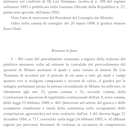
ministero nei confronti di De Lisi Tommaso, iscritta al n. 390 del registro
ordinanze 1995 e pubblicata nella Gazzetta Ufficiale della Repubblica n. 27,
prima serie speciale, dell'anno 1995;
Visto l'atto di intervento del Presidente del Consiglio dei Ministri;
Udito nella camera di consiglio del 20 marzo 1996 il giudice relatore
Enzo Cheli.
Ritenuto in fatto
1. - Nel corso del procedimento instaurato a seguito della richiesta del
pubblico ministero volta ad ottenere la convalida del provvedimento del
questore di Milano mediante il quale è stato vietato al minore De Lisi
Tommaso di accedere per il periodo di un anno a tutti gli stadi e campi
sportivi ove si svolgono campionati e incontri di calcio, il giudice per le
indagini preliminari presso la pretura circondariale di Milano ha sollevato, in
riferimento agli artt. 25, primo comma, e 31, secondo comma, della
Costituzione la questione di legittimità costituzionale dell'art. 6, terzo comma,
della legge 13 febbraio 1989, n. 401 (Interventi nel settore del giuoco e delle
scommesse clandestine e tutela della correttezza nello svolgimento delle
competizioni agonistiche) nel testo sostituito dall'art. 1 del decreto-legge 22
dicembre 1994, n. 717, convertito nella legge 24 febbraio 1995, n. 45 (Misure
urgenti per prevenire fenomeni di violenza in occasione di competizioni