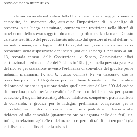
provvedimento interdittivo.
Tale misura incide nella sfera della libertà personale del soggetto tenuto a
comparire, dal momento che, attraverso l'imposizione di un obbligo di
presenza in un luogo determinato, comporta una restrizione nella libertà di
movimento dello stesso soggetto durante una particolare fascia oraria. Questo
carattere restrittivo del provvedimento adottato dal questore ai sensi dell'art. 6,
secondo comma, della legge n. 401 trova, del resto, conferma sia nei lavori
preparatori della disposizione denunciata (dai quali emerge il richiamo all'art.
13, secondo comma, della Costituzione: v. Senato, Commissione affari
costituzionali, sedute del 2 e del 7 febbraio 1995) , sia nella prevista garanzia
del ricorso per cassazione avverso l'ordinanza di convalida del giudice per le
indagini preliminari (v. art. 6, quarto comma). Né va trascurato che la
procedura prescelta dal legislatore per disciplinare le modalità della convalida
del provvedimento in questione ricalca quella prevista dall'art. 390 del codice
di procedura penale per la convalida dell'arresto o del fermo, sia per quanto
concerne gli organi interessati (pubblico ministero, competente per la richiesta
di convalida, e giudice per le indagini preliminari, competente per la
convalida), sia in riferimento ai termini entro i quali deve addivenirsi alla
richiesta ed alla convalida (quarantotto ore per ognuna delle due fasi), sia,
infine, in relazione agli effetti del mancato rispetto di tali limiti temporali (da
cui discende l'inefficacia della misura).