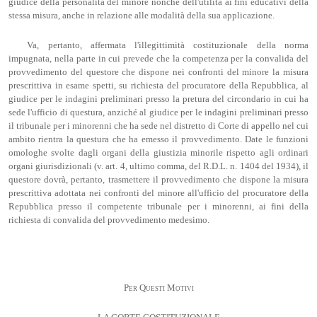
giudice della personalità del minore nonché dell'utilità ai fini educativi della
stessa misura, anche in relazione alle modalità della sua applicazione.
Va, pertanto, affermata l'illegittimità costituzionale della norma
impugnata, nella parte in cui prevede che la competenza per la convalida del
provvedimento del questore che dispone nei confronti del minore la misura
prescrittiva in esame spetti, su richiesta del procuratore della Repubblica, al
giudice per le indagini preliminari presso la pretura del circondario in cui ha
sede l'ufficio di questura, anziché al giudice per le indagini preliminari presso
il tribunale per i minorenni che ha sede nel distretto di Corte di appello nel cui
ambito rientra la questura che ha emesso il provvedimento. Date le funzioni
omologhe svolte dagli organi della giustizia minorile rispetto agli ordinari
organi giurisdizionali (v. art. 4, ultimo comma, del R.D.L. n. 1404 del 1934), il
questore dovrà, pertanto, trasmettere il provvedimento che dispone la misura
prescrittiva adottata nei confronti del minore all'ufficio del procuratore della
Repubblica presso il competente tribunale per i minorenni, ai fini della
richiesta di convalida del provvedimento medesimo.
Per Questi Motivi