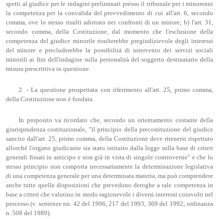
spetti al giudice per le indagini preliminari presso il tribunale per i minorenni
la competenza per la convalida del provvedimento di cui all'art. 6, secondo
comma, ove lo stesso risulti adottato nei confronti di un minore; b) l'art. 31,
secondo comma, della Costituzione, dal momento che l'esclusione della
competenza del giudice minorile risulterebbe pregiudizievole degli interessi
del minore e precluderebbe la possibilità di intervento dei servizi sociali
minorili ai fini dell'indagine sulla personalità del soggetto destinatario della
misura prescrittiva in questione.
2. - La questione prospettata con riferimento all'art. 25, primo comma,
della Costituzione non è fondata.
In proposito va ricordato che, secondo un orientamento costante della
giurisprudenza costituzionale, "il principio della precostituzione del giudice
sancito dall'art. 25, primo comma, della Costituzione deve ritenersi rispettato
allorché l'organo giudicante sia stato istituito dalla legge sulla base di criteri
generali fissati in anticipo e non già in vista di singole controversie" e che lo
stesso principio non comporta necessariamente la determinazione legislativa
di una competenza generale per una determinata materia, ma può comprendere
anche tutte quelle disposizioni che prevedono deroghe a tale competenza in
base a criteri che valutino in modo ragionevole i diversi interessi coinvolti nel
processo (v. sentenze nn. 42 del 1996, 217 del 1993, 369 del 1992; ordinanza
n. 508 del 1989).