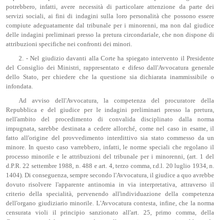
potrebbero, infatti, avere necessità di particolare attenzione da parte dei
servizi sociali, ai fini di indagini sulla loro personalità che possono essere
compiute adeguatamente dal tribunale per i minorenni, ma non dal giudice
delle indagini preliminari presso la pretura circondariale, che non dispone di
attribuzioni specifiche nei confronti dei minori.
2. - Nel giudizio davanti alla Corte ha spiegato intervento il Presidente
del Consiglio dei Ministri, rappresentato e difeso dall'Avvocatura generale
dello Stato, per chiedere che la questione sia dichiarata inammissibile o
infondata.
Ad avviso dell'Avvocatura, la competenza del procuratore della
Repubblica e del giudice per le indagini preliminari presso la pretura,
nell'ambito del procedimento di convalida disciplinato dalla norma
impugnata, sarebbe destinata a cedere allorché, come nel caso in esame, il
fatto all'origine del provvedimento interdittivo sia stato commesso da un
minore. In questo caso varrebbero, infatti, le norme speciali che regolano il
processo minorile e le attribuzioni del tribunale per i minorenni, (art. 1 del
d.P.R. 22 settembre 1988, n. 488 e art. 4, terzo comma, r.d.l. 20 luglio 1934, n.
1404). Di conseguenza, sempre secondo l'Avvocatura, il giudice a quo avrebbe
dovuto risolvere l'apparente antinomia in via interpretativa, attraverso il
criterio della specialità, pervenendo all'individuazione della competenza
dell'organo giudiziario minorile. L'Avvocatura contesta, infine, che la norma
censurata violi il principio sanzionato all'art. 25, primo comma, della