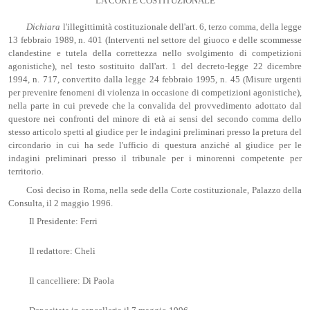
LA CORTE COSTITUZIONALE
Dichiara
l'illegittimità costituzionale dell'art. 6, terzo comma, della legge
13 febbraio 1989, n. 401 (Interventi nel settore del giuoco e delle scommesse
clandestine e tutela della correttezza nello svolgimento di competizioni
agonistiche), nel testo sostituito dall'art. 1 del decreto-legge 22 dicembre
1994, n. 717, convertito dalla legge 24 febbraio 1995, n. 45 (Misure urgenti
per prevenire fenomeni di violenza in occasione di competizioni agonistiche),
nella parte in cui prevede che la convalida del provvedimento adottato dal
questore nei confronti del minore di età ai sensi del secondo comma dello
stesso articolo spetti al giudice per le indagini preliminari presso la pretura del
circondario in cui ha sede l'ufficio di questura anziché al giudice per le
indagini preliminari presso il tribunale per i minorenni competente per
territorio.
Così deciso in Roma, nella sede della Corte costituzionale, Palazzo della
Consulta, il 2 maggio 1996.
Il Presidente: Ferri
Il redattore: Cheli
Il cancelliere: Di Paola