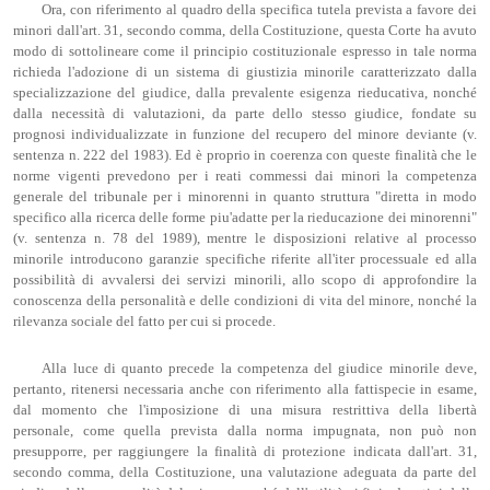
Ora, con riferimento al quadro della specifica tutela prevista a favore dei
minori dall'art. 31, secondo comma, della Costituzione, questa Corte ha avuto
modo di sottolineare come il principio costituzionale espresso in tale norma
richieda l'adozione di un sistema di giustizia minorile caratterizzato dalla
specializzazione del giudice, dalla prevalente esigenza rieducativa, nonché
dalla necessità di valutazioni, da parte dello stesso giudice, fondate su
prognosi individualizzate in funzione del recupero del minore deviante (v.
sentenza n. 222 del 1983). Ed è proprio in coerenza con queste finalità che le
norme vigenti prevedono per i reati commessi dai minori la competenza
generale del tribunale per i minorenni in quanto struttura "diretta in modo
specifico alla ricerca delle forme piu'adatte per la rieducazione dei minorenni"
(v. sentenza n. 78 del 1989), mentre le disposizioni relative al processo
minorile introducono garanzie specifiche riferite all'iter processuale ed alla
possibilità di avvalersi dei servizi minorili, allo scopo di approfondire la
conoscenza della personalità e delle condizioni di vita del minore, nonché la
rilevanza sociale del fatto per cui si procede.
Alla luce di quanto precede la competenza del giudice minorile deve,
pertanto, ritenersi necessaria anche con riferimento alla fattispecie in esame,
dal momento che l'imposizione di una misura restrittiva della libertà
personale, come quella prevista dalla norma impugnata, non può non
presupporre, per raggiungere la finalità di protezione indicata dall'art. 31,
secondo comma, della Costituzione, una valutazione adeguata da parte del