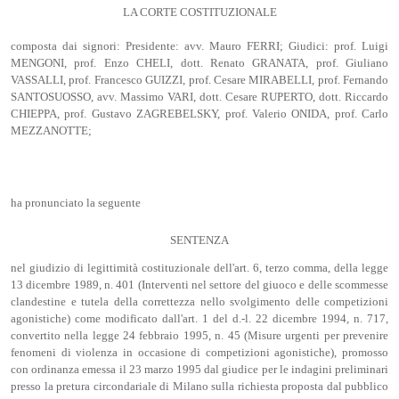
LA CORTE COSTITUZIONALE
composta dai signori: Presidente: avv. Mauro FERRI; Giudici: prof. Luigi
MENGONI, prof. Enzo CHELI, dott. Renato GRANATA, prof. Giuliano
VASSALLI, prof. Francesco GUIZZI, prof. Cesare MIRABELLI, prof. Fernando
SANTOSUOSSO, avv. Massimo VARI, dott. Cesare RUPERTO, dott. Riccardo
CHIEPPA, prof. Gustavo ZAGREBELSKY, prof. Valerio ONIDA, prof. Carlo
MEZZANOTTE;
ha pronunciato la seguente
SENTENZA
nel giudizio di legittimità costituzionale dell'art. 6, terzo comma, della legge
13 dicembre 1989, n. 401 (Interventi nel settore del giuoco e delle scommesse
clandestine e tutela della correttezza nello svolgimento delle competizioni
agonistiche) come modificato dall'art. 1 del d.-l. 22 dicembre 1994, n. 717,
convertito nella legge 24 febbraio 1995, n. 45 (Misure urgenti per prevenire
fenomeni di violenza in occasione di competizioni agonistiche), promosso
con ordinanza emessa il 23 marzo 1995 dal giudice per le indagini preliminari
presso la pretura circondariale di Milano sulla richiesta proposta dal pubblico