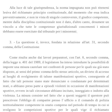
Alla luce di tale giurisprudenza, la norma impugnata non può ritenersi
lesiva del richiamato principio costituzionale, dal momento che essa indica
preventivamente, e non in vista di singole controversie, il giudice competente,
mentre dalla disciplina costituzionale non è dato, d'altro canto, desumere un
vincolo a che tutte le competenze giurisdizionali concernenti i minori
debbano essere esercitate dal tribunale per i minorenni.
3. - La questione è, invece, fondata in relazione all'art. 31, secondo
comma, della Costituzione.
Come risulta anche dai lavori preparatori, con l'art. 6, secondo comma,
della legge n. 401 del 1989, il legislatore ha inteso introdurre la possibilità di
imporre una misura cautelare nei confronti di persone per le quali sia già stato
disposto, ai sensi del primo comma dello stesso articolo, un divieto di accesso
ai luoghi di svolgimento di talune manifestazioni sportive, conseguente al
fatto che tali persone siano state denunciate o condannate per determinati
reati, o abbiano preso parte a episodi violenti in occasione di manifestazioni
sportive, ovvero in tali circostanze abbiano incitato, inneggiato o indotto alla
violenza. La misura consiste nel fatto che a questi soggetti il questore può
prescrivere l'obbligo di comparire presso l' ufficio o il comando di polizia
territorialmente competente in orario compreso nel periodo di tempo in cui si
svolgono le competizioni sportive per le quali vige il richiamato