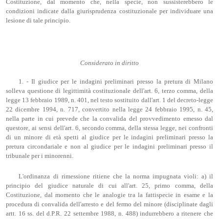
Costituzione, dal momento che, nella specie, non sussisterebbero le
condizioni indicate dalla giurisprudenza costituzionale per individuare una
lesione di tale principio.
Considerato in diritto
1. - Il giudice per le indagini preliminari presso la pretura di Milano
solleva questione di legittimità costituzionale dell'art. 6, terzo comma, della
legge 13 febbraio 1989, n. 401, nel testo sostituito dall'art. 1 del decreto-legge
22 dicembre 1994, n. 717, convertito nella legge 24 febbraio 1995, n. 45,
nella parte in cui prevede che la convalida del provvedimento emesso dal
questore, ai sensi dell'art. 6, secondo comma, della stessa legge, nei confronti
di un minore di età spetti al giudice per le indagini preliminari presso la
pretura circondariale e non al giudice per le indagini preliminari presso il
tribunale per i minorenni.
L'ordinanza di rimessione ritiene che la norma impugnata violi: a) il
principio del giudice naturale di cui all'art. 25, primo comma, della
Costituzione, dal momento che le analogie tra la fattispecie in esame e la
procedura di convalida dell'arresto e del fermo del minore (disciplinate dagli
artt. 16 ss. del d.P.R. 22 settembre 1988, n. 488) indurrebbero a ritenere che