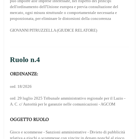
può imporre alle imprese interessate, nel rispetto dei princìpi
dell'ordinamento dell'Unione europea e previa consultazione del
mercato, ogni misura strutturale o comportamentale necessaria e
proporzionata, per eliminare le distorsioni della concorrenza
GIOVANNI PITRUZZELLA (GIUDICE RELATORE)
Ruolo n.4
ORDINANZE:
ord. 18/2026
ord. 29 luglio 2025 Tribunale amministrativo regionale per il Lazio -
A. C. c/ Autorità per le garanzie nelle comunicazioni - AGCOM
OGGETTO RUOLO
Gioco e scommesse - Sanzioni amministrative - Divieto di pubblicità
relativa a giochi o scommesse con vincite in denaro nonché al gioco