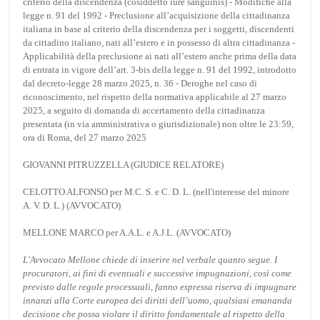
criterio della discendenza (cosiddetto iure sanguinis) - Modifiche alla
legge n. 91 del 1992 - Preclusione all’acquisizione della cittadinanza
italiana in base al criterio della discendenza per i soggetti, discendenti
da cittadino italiano, nati all’estero e in possesso di altra cittadinanza -
Applicabilità della preclusione ai nati all’estero anche prima della data
di entrata in vigore dell’art. 3-bis della legge n. 91 del 1992, introdotto
dal decreto-legge 28 marzo 2025, n. 36 - Deroghe nel caso di
riconoscimento, nel rispetto della normativa applicabile al 27 marzo
2025, a seguito di domanda di accertamento della cittadinanza
presentata (in via amministrativa o giurisdizionale) non oltre le 23:59,
ora di Roma, del 27 marzo 2025
GIOVANNI PITRUZZELLA (GIUDICE RELATORE)
CELOTTO ALFONSO per M.C. S. e C. D. L. (nell'interesse del minore
A. V. D. L.) (AVVOCATO)
MELLONE MARCO per A.A.L. e A.J.L. (AVVOCATO)
L'Avvocato Mellone chiede di inserire nel verbale quanto segue. I
procuratori, ai fini di eventuali e successive impugnazioni, così come
previsto dalle regole processuali, fanno espressa riserva di impugnare
innanzi alla Corte europea dei diritti dell’uomo, qualsiasi emananda
decisione che possa violare il diritto fondamentale al rispetto della