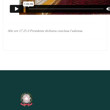
Alle ore 17.25 il Presidente dichiara conclusa l'udienza.