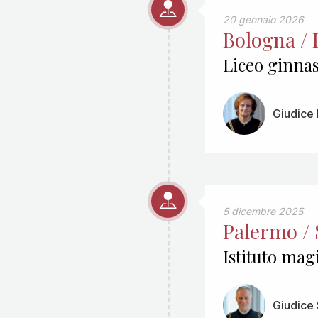
20 gennaio 2026
Bologna /
Liceo ginnas
Giudice 
5 dicembre 2025
Palermo / S
Istituto mag
Giudice 