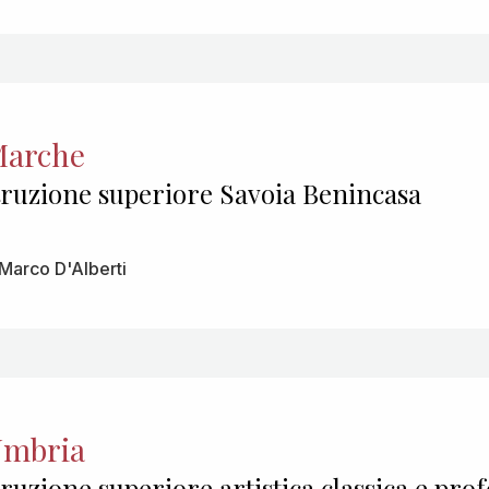
Marche
istruzione superiore Savoia Benincasa
Marco D'Alberti
Umbria
struzione superiore artistica classica e pro