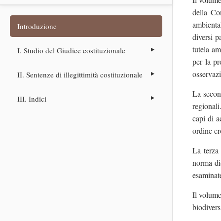
della Cor
ambiental
Introduzione
diversi p
tutela am
I. Studio del Giudice costituzionale
per la pr
osservazi
II. Sentenze di illegittimità costituzionale
La second
III. Indici
regionali
capi di a
ordine c
La terza 
norma dic
esaminat
Il volume
biodivers