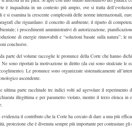
te è inquadrata in un contesto più ampio, ove si tratta dell’evoluzion
i e si esamina la crescente complessità delle norme internazionali, europ
aragrafi che riguardano: il concetto di ambiente; il riparto di competenze 
bientale; i procedimenti amministrativi di autorizzazione, pianificazion
oduzione di energie rinnovabili e “soluzioni basate sulla natura”; le m
oni conclusive.
a parte del volume raccoglie le pronunce della Corte che hanno dichiarat
. Ne sono riportati la motivazione in diritto (da cui sono stralciate le 
ccoglimento). Le pronunce sono organizzate sistematicamente all’interno
ronologico ascendente.
e ultima parte racchiude tre indici volti ad agevolare il reperimento 
hiarata illegittima e per parametro violato, mentre il terzo elenca in
e.
 evidenzia il contributo che la Corte ha cercato di dare a una più effica
ità, protezione che è divenuta sempre più importante per contrastare gli 