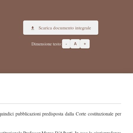
Scarica documento integrale
Dimensione testo:
-
A
+
 quindici pubblicazioni predisposta dalla Corte costituzionale per
 costituzionale Professor Marco D’Alberti. In esso la giurisprudenza