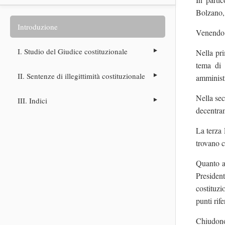
Bolzano, 
Introduzione
Venendo a
I. Studio del Giudice costituzionale
Nella pri
tema di 
II. Sentenze di illegittimità costituzionale
amministr
Nella sec
III. Indici
decentram
La terza 
trovano c
Quanto al
Presiden
costituzi
punti rif
Chiudono 