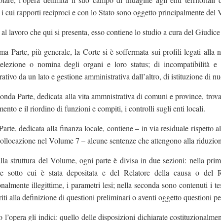
i cui rapporti reciproci e con lo Stato sono oggetto principalmente del
l lavoro che qui si presenta, esso contiene lo studio a cura del Giudice 
ma Parte, più generale, la Corte si è soffermata sui profili legati alla
elezione o nomina degli organi e loro status; di incompatibilità e ine
ativo da un lato e gestione amministrativa dall’altro, di istituzione di 
onda Parte, dedicata alla vita ammnistrativa di comuni e province, trovano
ento e il riordino di funzioni e compiti, i controlli sugli enti locali.
Parte, dedicata alla finanza locale, contiene – in via residuale rispetto a
ollocazione nel Volume 7 – alcune sentenze che attengono alla riduzione 
la struttura del Volume, ogni parte è divisa in due sezioni: nella prim
te sotto cui è stata depositata e del Relatore della causa o del R
onalmente illegittime, i parametri lesi; nella seconda sono contenuti i tes
eriti alla definizione di questioni preliminari o aventi oggetto questioni p
l’opera gli indici: quello delle disposizioni dichiarate costituzionalment