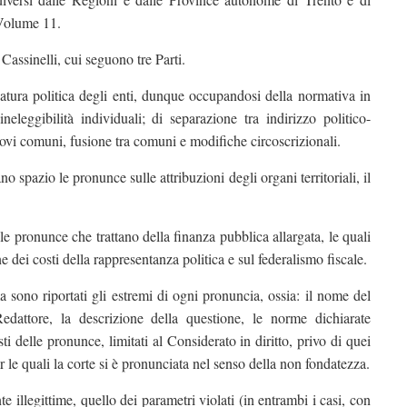
 Volume 11.
Cassinelli, cui seguono tre Parti.
 natura politica degli enti, dunque occupandosi della normativa in
leggibilità individuali; di separazione tra indirizzo politico-
nuovi comuni, fusione tra comuni e modifiche circoscrizionali.
 spazio le pronunce sulle attribuzioni degli organi territoriali, il
lle pronunce che trattano della finanza pubblica allargata, le quali
dei costi della rappresentanza politica e sul federalismo fiscale.
a sono riportati gli estremi di ogni pronuncia, ossia: il nome del
edattore, la descrizione della questione, le norme dichiarate
ti delle pronunce, limitati al Considerato in diritto, privo di quei
er le quali la corte si è pronunciata nel senso della non fondatezza.
e illegittime, quello dei parametri violati (in entrambi i casi, con