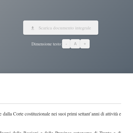
Scarica documento integrale
Dimensione testo:
-
A
+
 dalla Corte costituzionale nei suoi primi settant’anni di attività e
i diversi dalle Regioni e dalle Province autonome di Trento e di